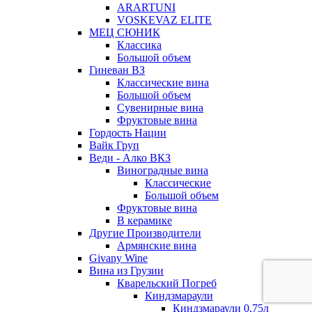
ARARTUNI
VOSKEVAZ ELITE
МЕЦ СЮНИК
Классика
Большой объем
Гиневан ВЗ
Классические вина
Большой объем
Сувенирные вина
Фруктовые вина
Гордость Нации
Вайк Груп
Веди - Алко ВКЗ
Виноградные вина
Классические
Большой объем
Фруктовые вина
В керамике
Другие Производители
Армянские вина
Givany Wine
Вина из Грузии
Кварельский Погреб
Киндзмараули
Киндзмараули 0,75л