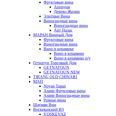
Фруктовые вина
Арцруни
Дерево Жизни
Элитные Вина
Виноградные вина
Виноградные вина
Арт Палас
МАРАН Винный Дом
Фруктовые вина
Виноградные вина
Вино в керамике
Вино в керамике
Вино в керамике п/у
Гетнатун Торговый Дом
GETNATOUN
GETNATOUN NEW
TIRANI. OLD CHINARI
МАП
Noyan Tapan
Arame Фруктовые вина
Arame Виноградные вина
Разные вина
Шаумян Вин
Воскевазский ВЗ
VOSKEVAZ