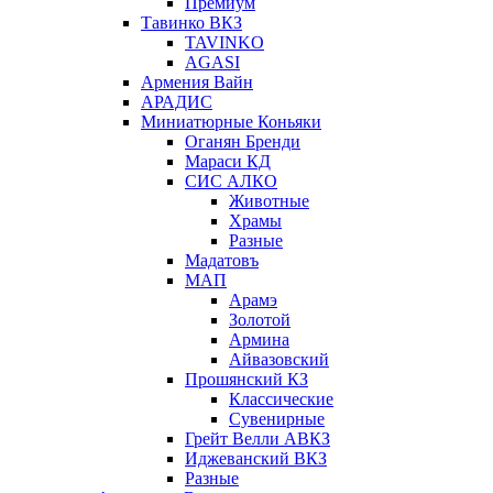
Премиум
Тавинко ВКЗ
TAVINKO
AGASI
Армения Вайн
АРАДИС
Миниатюрные Коньяки
Оганян Бренди
Мараси КД
СИС АЛКО
Животные
Храмы
Разные
Мадатовъ
МАП
Арамэ
Золотой
Армина
Айвазовский
Прошянский КЗ
Классические
Сувенирные
Грейт Велли АВКЗ
Иджеванский ВКЗ
Разные