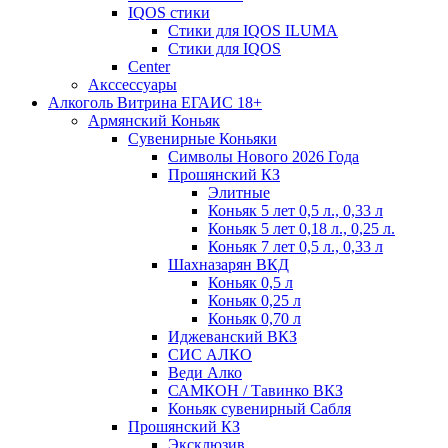
IQOS стики
Стики для IQOS ILUMA
Стики для IQOS
Сenter
Акссессуары
Алкоголь Витрина ЕГАИС 18+
Армянский Коньяк
Сувенирные Коньяки
Символы Нового 2026 Года
Прошянский КЗ
Элитные
Коньяк 5 лет 0,5 л., 0,33 л
Коньяк 5 лет 0,18 л., 0,25 л.
Коньяк 7 лет 0,5 л., 0,33 л
Шахназарян ВКД
Коньяк 0,5 л
Коньяк 0,25 л
Коньяк 0,70 л
Иджеванский ВКЗ
СИС АЛКО
Веди Алко
САМКОН / Тавинко ВКЗ
Коньяк сувенирный Сабля
Прошянский КЗ
Эксклюзив