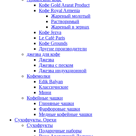
Кофе Gold Ararat Product
Кофе Royal Armenia
Жареный молотый
Растворимый
Жареный в зернах
Кофе Jezva
Le Café Paris
Кофе Grounds
Другие производители
джезва для кофе
Джезва
Джезва с песком
Джезва индукционной
Кофемолки
Edik Balyan
Классичиские
Мини
Кофейные чашки
Глиняные чашки
Фарфоровые чашки
Медные кофейные чашки
Сухофрукты. Орехи
Сухофрукты
Подарочные наборы