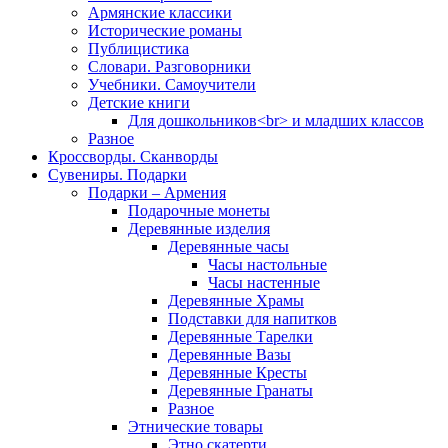
Армянские классики
Исторические романы
Публицистика
Словари. Разговорники
Учебники. Самоучители
Детские книги
Для дошкольников<br> и младших классов
Разное
Кроссворды. Сканворды
Сувениры. Подарки
Подарки – Армения
Подарочные монеты
Деревянные изделия
Деревянные часы
Часы настольные
Часы настенные
Деревянные Храмы
Подставки для напитков
Деревянные Тарелки
Деревянные Вазы
Деревянные Кресты
Деревянные Гранаты
Разное
Этнические товары
Этно скатерти