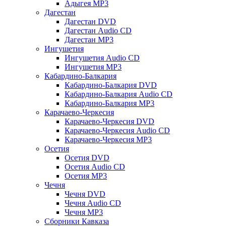
Адыгея MP3
Дагестан
Дагестан DVD
Дагестан Audio CD
Дагестан MP3
Ингушетия
Ингушетия Audio CD
Ингушетия MP3
Кабардино-Балкария
Кабардино-Балкария DVD
Кабардино-Балкария Audio CD
Кабардино-Балкария MP3
Карачаево-Черкесия
Карачаево-Черкесия DVD
Карачаево-Черкесия Audio CD
Карачаево-Черкесия MP3
Осетия
Осетия DVD
Осетия Audio CD
Осетия MP3
Чечня
Чечня DVD
Чечня Audio CD
Чечня MP3
Сборники Кавказа