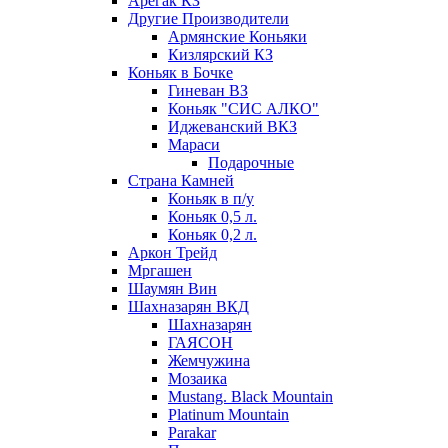
Арегак КЗ
Другие Производители
Армянские Коньяки
Кизлярский КЗ
Коньяк в Бочке
Гиневан ВЗ
Коньяк "СИС АЛКО"
Иджеванский ВКЗ
Мараси
Подарочные
Страна Камней
Коньяк в п/у
Коньяк 0,5 л.
Коньяк 0,2 л.
Аркон Трейд
Мргашен
Шаумян Вин
Шахназарян ВКД
Шахназарян
ГАЯСОН
Жемчужина
Мозаика
Mustang. Black Mountain
Platinum Mountain
Parakar