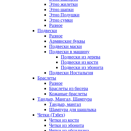
Этно жилетки
Этно шапки
Этно Подушки
Этно сумки
Разное
Подвески
Разное
Армянские буквы
Подвески маски
Подвески в машину
Подвески из дерева
Подвески из кости
Подвески из эбонита
Подвески Ностальгия
Браслеты
Разное
Браслеты из бисера
Кожаные браслеты
Тандыр, Мангал, Шампура
Тандыр, мангал
Шампура для шашлыка
Четки (Тзбех)
Четки из кости
Четки из эбонита
Четки из обсидиана