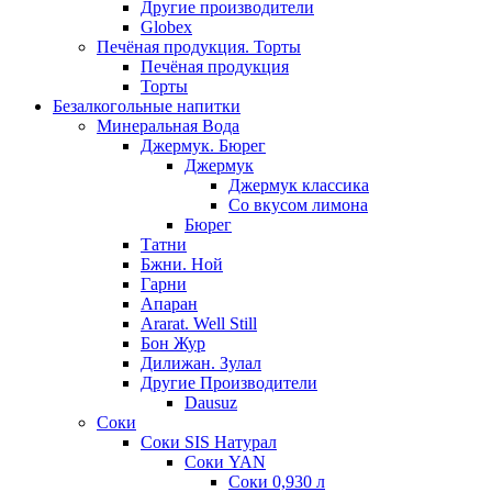
Другие производители
Globex
Печёная продукция. Торты
Печёная продукция
Торты
Безалкогольные напитки
Минеральная Вода
Джермук. Бюрег
Джермук
Джермук классика
Со вкусом лимона
Бюрег
Татни
Бжни. Ной
Гарни
Апаран
Ararat. Well Still
Бон Жур
Дилижан. Зулал
Другие Производители
Dausuz
Соки
Соки SIS Натурал
Соки YAN
Соки 0,930 л