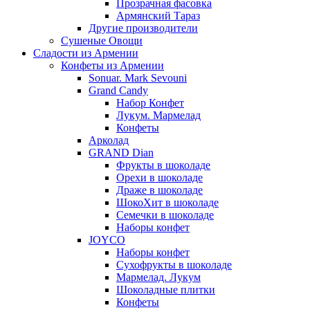
Прозрачная фасовка
Армянский Тараз
Другие производители
Сушеные Овощи
Сладости из Армении
Конфеты из Армении
Sonuar. Mark Sevouni
Grand Candy
Набор Конфет
Лукум. Мармелад
Конфеты
Арколад
GRAND Dian
Фрукты в шоколаде
Орехи в шоколаде
Драже в шоколаде
ШокоХит в шоколаде
Семечки в шоколаде
Наборы конфет
JOYCO
Наборы конфет
Сухофрукты в шоколаде
Мармелад. Лукум
Шоколадные плитки
Конфеты