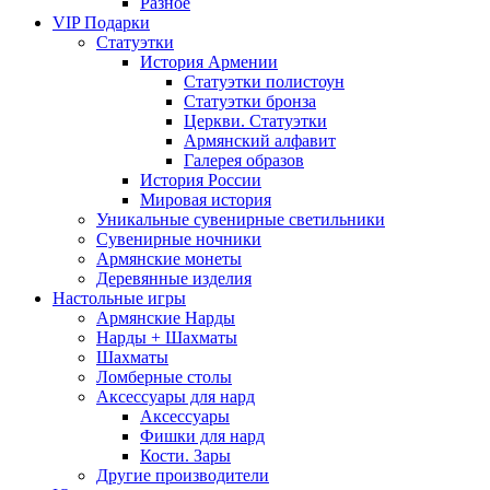
Разное
VIP Подарки
Статуэтки
История Армении
Статуэтки полистоун
Статуэтки бронза
Церкви. Статуэтки
Армянский алфавит
Галерея образов
История России
Мировая история
Уникальные сувенирные светильники
Сувенирные ночники
Армянские монеты
Деревянные изделия
Настольные игры
Армянские Нарды
Нарды + Шахматы
Шахматы
Ломберные столы
Аксессуары для нард
Аксессуары
Фишки для нард
Кости. Зары
Другие производители