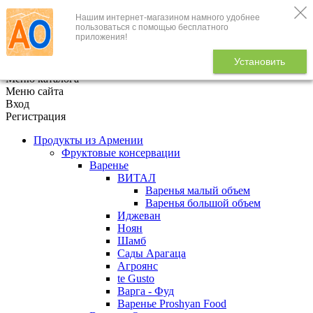
Нашим интернет-магазином намного удобнее
+7 (495) 646-888-1
пользоваться с помощью бесплатного
приложения!
В корзине
0
товаров
Установить
x
Меню каталога
Меню сайта
Вход
Регистрация
Продукты из Армении
Фруктовые консервации
Варенье
ВИТАЛ
Варенья малый объем
Варенья большой объем
Иджеван
Ноян
Шамб
Сады Арагаца
Агроянс
te Gusto
Варга - Фуд
Варенье Proshyan Food