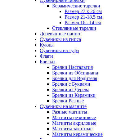
Сувенирные тарелки
Керамические тарелки
Размер 27 х 26 см
Размер 21-18,5 см
Размер 16 - 14 см
Стеклянные тарелки
Деревянные панно
Сувениры из гипса
Куклы
Сувениры из туфа
Флаги
Брелки
Брелки Настальгия
Брелки из Обсидиана
Брелки для Водителя
Брелки с Буквами
Брелки из Дерева
Брелки из Керамики
Брелки Разные
Сувениры на магните
Разные магниты
Магниты резиновые
Магниты акриловые
Магниты закатные
Магниты керамические