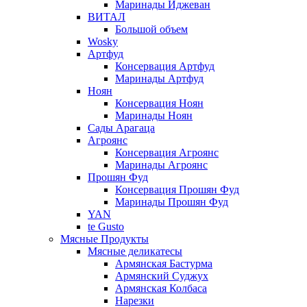
Маринады Иджеван
ВИТАЛ
Большой объем
Wosky
Артфуд
Консервация Артфуд
Маринады Артфуд
Ноян
Консервация Ноян
Маринады Ноян
Сады Арагаца
Агроянс
Консервация Агроянс
Маринады Агроянс
Прошян Фуд
Консервация Прошян Фуд
Маринады Прошян Фуд
YAN
te Gusto
Мясные Продукты
Мясные деликатесы
Армянская Бастурма
Армянский Суджух
Армянская Колбаса
Нарезки