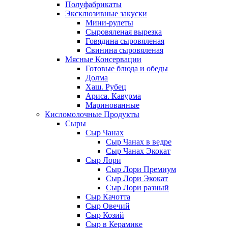
Полуфабрикаты
Эксклюзивные закуски
Мини-рулеты
Сыровяленая вырезка
Говядина сыровяленая
Свинина сыровяленая
Мясные Консервации
Готовые блюда и обеды
Долма
Хаш. Рубец
Ариса. Кавурма
Маринованные
Кисломолочные Продукты
Сыры
Сыр Чанах
Сыр Чанах в ведре
Сыр Чанах Экокат
Сыр Лори
Сыр Лори Премиум
Сыр Лори Экокат
Сыр Лори разный
Сыр Качотта
Сыр Овечий
Сыр Козий
Сыр в Керамике