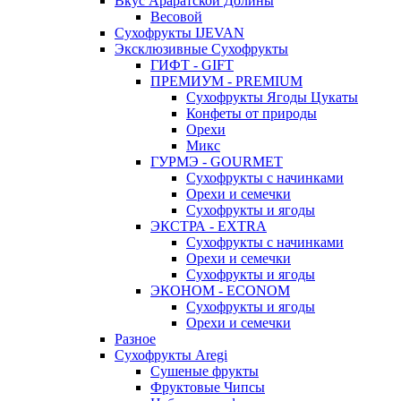
Вкус Араратской Долины
Весовой
Сухофрукты IJEVAN
Эксклюзивные Сухофрукты
ГИФТ - GIFT
ПРЕМИУМ - PREMIUM
Сухофрукты Ягоды Цукаты
Конфеты от природы
Орехи
Микс
ГУРМЭ - GOURMET
Сухофрукты с начинками
Орехи и семечки
Сухофрукты и ягоды
ЭКСТРА - EXTRA
Сухофрукты с начинками
Орехи и семечки
Сухофрукты и ягоды
ЭКОНОМ - ECONOM
Сухофрукты и ягоды
Орехи и семечки
Разное
Сухофрукты Aregi
Сушеные фрукты
Фруктовые Чипсы