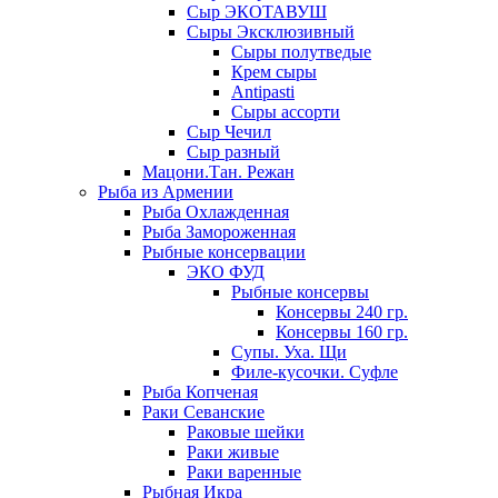
Сыр ЭКОТАВУШ
Сыры Эксклюзивный
Сыры полутведые
Крем сыры
Antipasti
Сыры ассорти
Сыр Чечил
Сыр разный
Мацони.Тан. Режан
Рыба из Армении
Рыба Охлажденная
Рыба Замороженная
Рыбные консервации
ЭКО ФУД
Рыбные консервы
Консервы 240 гр.
Консервы 160 гр.
Супы. Уха. Щи
Филе-кусочки. Суфле
Рыба Копченая
Раки Севанские
Раковые шейки
Раки живые
Раки варенные
Рыбная Икра