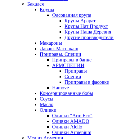
Бакалея
Крупы
Фасованная крупа
Крупы Арарат
Крупы Нат Продукт
Крупы Наша Деревня
Другие производители
Макароны
Лаваш. Матнакаш
Приправы. Специи
Приправы в банке
АРМСПЕЦИИ
Приправы
Специи
Приправы в фасовке
Hamove
Консервированные бобы
Соусы
Масло
Оливки
Оливки "Arm Eco"
Оливки AMADO
Оливки Aiello
Оливки Armenium
Мед из Армении