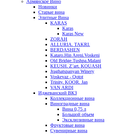
Армянское Вино
Новинки
Старые вина
Элитные Вина
KARAS
Karas
Karas New
ZORAH
ALLURIA. TAKRI.
BERDASHEN
Kataro.Hin Areni.Voskeni
Old Bridge.Tushpa.Malani
KEUSH. Z’art. KOUASH
Jraghatspanyan Winery
Voskevaz - Qotot
Trinity. KOOR. Jan
VAN ARDI
Иджеванский ВКЗ
Коллекционные вина
Виноградные вина
Вина 0,75 л
Большой объем
Эксклюзивные вина
Фруктовые вина
Cувенирные вина