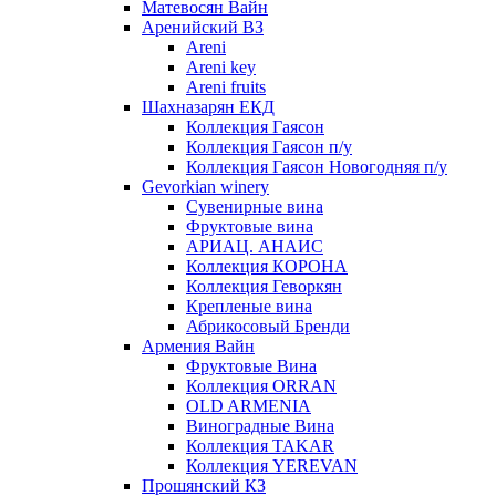
Матевосян Вайн
Аренийский ВЗ
Areni
Areni key
Areni fruits
Шахназарян ЕКД
Коллекция Гаясон
Коллекция Гаясон п/у
Коллекция Гаясон Новогодняя п/у
Gevorkian winery
Сувенирные вина
Фруктовые вина
АРИАЦ. АНАИС
Коллекция КОРОНА
Коллекция Геворкян
Крепленые вина
Абрикосовый Бренди
Армения Вайн
Фруктовые Вина
Коллекция ORRAN
OLD ARMENIA
Виноградные Вина
Коллекция TAKAR
Коллекция YEREVAN
Прошянский КЗ