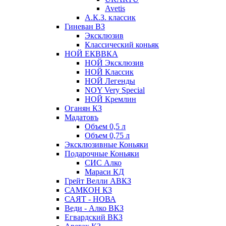
Avetis
А.К.З. классик
Гиневан ВЗ
Эксклюзив
Классический коньяк
НОЙ ЕКВВКА
НОЙ Эксклюзив
НОЙ Классик
НОЙ Легенды
NOY Very Speсial
НОЙ Кремлин
Оганян КЗ
Мадатовъ
Объем 0,5 л
Объем 0,75 л
Эксклюзивные Коньяки
Подарочные Коньяки
СИС Алко
Мараси КД
Грейт Велли АВКЗ
САМКОН КЗ
САЯТ - НОВА
Веди - Алко ВКЗ
Егвардский ВКЗ