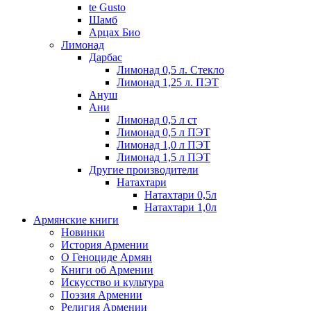
te Gusto
Шамб
Арцах Био
Лимонад
Дарбас
Лимонад 0,5 л. Стекло
Лимонад 1,25 л. ПЭТ
Ануш
Ани
Лимонад 0,5 л ст
Лимонад 0,5 л ПЭТ
Лимонад 1,0 л ПЭТ
Лимонад 1,5 л ПЭТ
Другие производители
Натахтари
Натахтари 0,5л
Натахтари 1,0л
Армянские книги
Новинки
История Армении
О Геноциде Армян
Книги об Армении
Иcкусство и культура
Поэзия Армении
Религия Армении