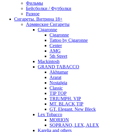
Фильмы
Бейсболки / Футболки
Разное
Сигареты. Витрина 18+
Армянские Сигареты
Cigaronne
Cigaronne
Tattoo by Cigaronne
Center
AMG
5th Street
Mackintosh
GRAND TABACCO
Akhtamar
Ararat
Nostalgia
Classic
TIP TOP
TRIUMPH. VIP
MT. BLACK TIP
GT. Elegant. New Bleck
Lex Tobacco
MORION
SOPRANO, LEX, ALEX
Karelia and others