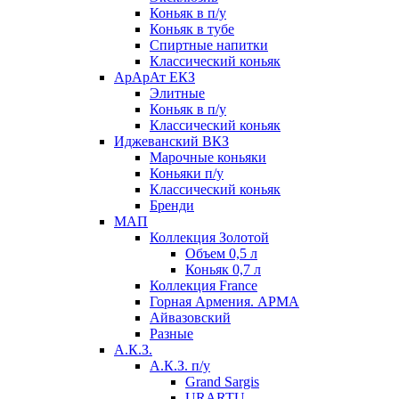
Коньяк в п/у
Коньяк в тубе
Спиртные напитки
Классический коньяк
АрАрАт ЕКЗ
Элитные
Коньяк в п/у
Классический коньяк
Иджеванский ВКЗ
Марочные коньяки
Коньяки п/у
Классический коньяк
Бренди
МАП
Коллекция Золотой
Объем 0,5 л
Коньяк 0,7 л
Коллекция France
Горная Армения. АРМА
Айвазовский
Разные
А.К.З.
А.К.З. п/у
Grand Sargis
URARTU