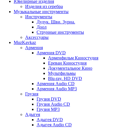
Ювелирные изделия
Изделия из серебра
Музыкальные инструменты
Инструменты
Дудук. Шви. Зурна.
Доол
Струнные инструменты
Аксессуары
MuzKavkaz
Армения
Армения DVD
Арменфильм Киностудия
Ереван Киностудия
Документальное Кино
Мультфильмы
Blu-ray. HD DVD
Армения Audio CD
Армения Audio MP3
Грузия
Грузия DVD
Грузия Audio CD
Грузия MP3
Адыгея
Адыгея DVD
Адыгея Audio CD