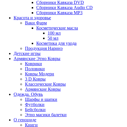
Сборники Кавказа DVD
Сборники Кавказа Audio CD
Сборники Кавказа MP3
Красота и здоровье
Ваки Фарм
Косметические масла
100 мл
50 мл
Косметика для ухода
Продукция Наринэ
Детские игры
Армянские Этно Ковры
Коврики
Половики
Ковры Модерн
3 D Ковры
Классические Ковры
Армянские Ковры
Одежда. Обувь
Шарфы и шапки
Футболки
Бейсболки
Этно масики балетки
О геноциде
Книги