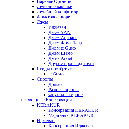
Варенье Органик
Лечебное варенье
Лечебный конфитюр
Фруктовое пюре
Джем
Иджеван
Джем YAN
Джем Агроянс
Джем Фрут Ланд
Джем te Gusto
Джем Шамб
Джем Ararat
Другие производители
Ягоды протёртые
te Gusto
Сиропы
Дошаб
Разные сиропы
Фрукты в сиропе
Овощные Консервации
KERAKUR
Консервация KERAKUR
Маринады KERAKUR
Иджеван
Консервация Иджеван