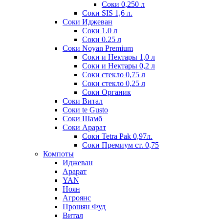
Соки 0,250 л
Соки SIS 1,6 л.
Соки Иджеван
Соки 1.0 л
Соки 0.25 л
Соки Noyan Premium
Соки и Нектары 1,0 л
Соки и Нектары 0,2 л
Соки стекло 0,75 л
Соки стекло 0,25 л
Соки Органик
Соки Витал
Соки te Gusto
Соки Шамб
Соки Арарат
Соки Tetra Pak 0,97л.
Соки Премиум ст. 0,75
Компоты
Иджеван
Арарат
YAN
Ноян
Агроянс
Прошян Фуд
Витал