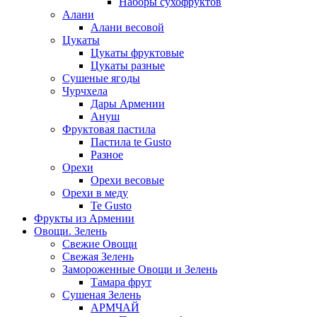
Наборы сухофруктов
Алани
Алани весовой
Цукаты
Цукаты фруктовые
Цукаты разные
Сушеные ягоды
Чурчхела
Дары Армении
Ануш
Фруктовая пастила
Пастила te Gusto
Разное
Орехи
Орехи весовые
Орехи в меду
Te Gusto
Фрукты из Армении
Овощи. Зелень
Свежие Овощи
Свежая Зелень
Замороженные Овощи и Зелень
Тамара фрут
Сушеная Зелень
АРМЧАЙ