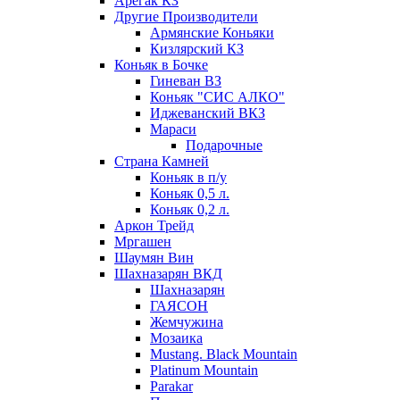
Арегак КЗ
Другие Производители
Армянские Коньяки
Кизлярский КЗ
Коньяк в Бочке
Гиневан ВЗ
Коньяк "СИС АЛКО"
Иджеванский ВКЗ
Мараси
Подарочные
Страна Камней
Коньяк в п/у
Коньяк 0,5 л.
Коньяк 0,2 л.
Аркон Трейд
Мргашен
Шаумян Вин
Шахназарян ВКД
Шахназарян
ГАЯСОН
Жемчужина
Мозаика
Mustang. Black Mountain
Platinum Mountain
Parakar