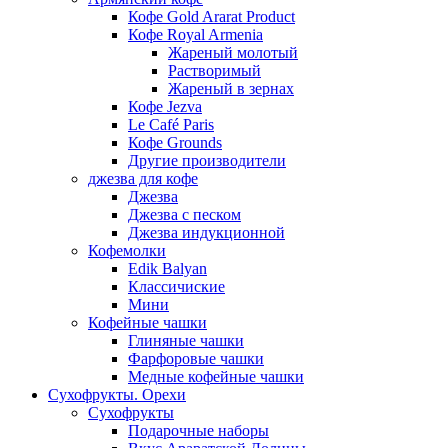
Кофе Gold Ararat Product
Кофе Royal Armenia
Жареный молотый
Растворимый
Жареный в зернах
Кофе Jezva
Le Café Paris
Кофе Grounds
Другие производители
джезва для кофе
Джезва
Джезва с песком
Джезва индукционной
Кофемолки
Edik Balyan
Классичиские
Мини
Кофейные чашки
Глиняные чашки
Фарфоровые чашки
Медные кофейные чашки
Сухофрукты. Орехи
Сухофрукты
Подарочные наборы