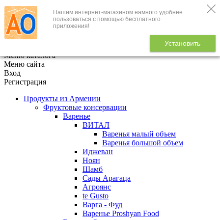
Нашим интернет-магазином намного удобнее
+7 (495) 646-888-1
пользоваться с помощью бесплатного
приложения!
В корзине
0
товаров
Установить
x
Меню каталога
Меню сайта
Вход
Регистрация
Продукты из Армении
Фруктовые консервации
Варенье
ВИТАЛ
Варенья малый объем
Варенья большой объем
Иджеван
Ноян
Шамб
Сады Арагаца
Агроянс
te Gusto
Варга - Фуд
Варенье Proshyan Food