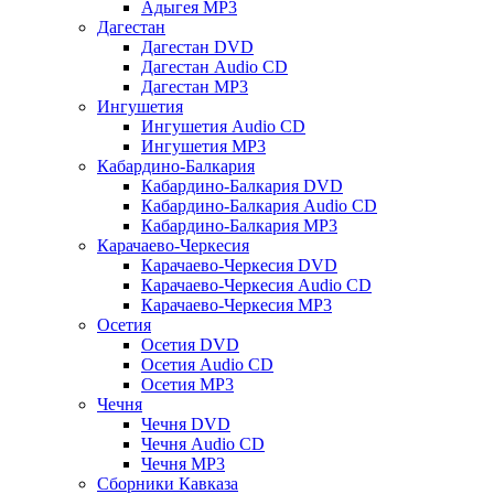
Адыгея MP3
Дагестан
Дагестан DVD
Дагестан Audio CD
Дагестан MP3
Ингушетия
Ингушетия Audio CD
Ингушетия MP3
Кабардино-Балкария
Кабардино-Балкария DVD
Кабардино-Балкария Audio CD
Кабардино-Балкария MP3
Карачаево-Черкесия
Карачаево-Черкесия DVD
Карачаево-Черкесия Audio CD
Карачаево-Черкесия MP3
Осетия
Осетия DVD
Осетия Audio CD
Осетия MP3
Чечня
Чечня DVD
Чечня Audio CD
Чечня MP3
Сборники Кавказа