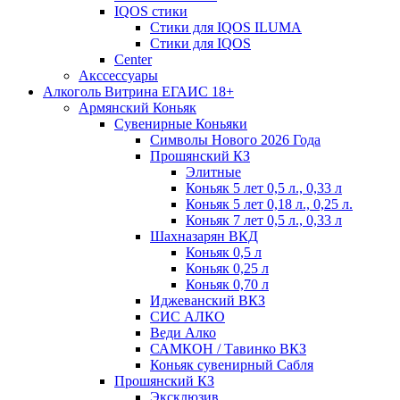
IQOS стики
Стики для IQOS ILUMA
Стики для IQOS
Сenter
Акссессуары
Алкоголь Витрина ЕГАИС 18+
Армянский Коньяк
Сувенирные Коньяки
Символы Нового 2026 Года
Прошянский КЗ
Элитные
Коньяк 5 лет 0,5 л., 0,33 л
Коньяк 5 лет 0,18 л., 0,25 л.
Коньяк 7 лет 0,5 л., 0,33 л
Шахназарян ВКД
Коньяк 0,5 л
Коньяк 0,25 л
Коньяк 0,70 л
Иджеванский ВКЗ
СИС АЛКО
Веди Алко
САМКОН / Тавинко ВКЗ
Коньяк сувенирный Сабля
Прошянский КЗ
Эксклюзив