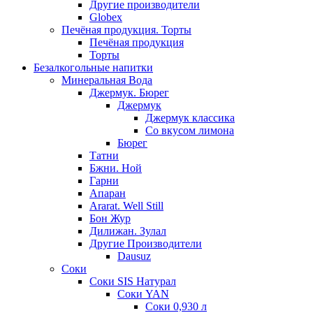
Другие производители
Globex
Печёная продукция. Торты
Печёная продукция
Торты
Безалкогольные напитки
Минеральная Вода
Джермук. Бюрег
Джермук
Джермук классика
Со вкусом лимона
Бюрег
Татни
Бжни. Ной
Гарни
Апаран
Ararat. Well Still
Бон Жур
Дилижан. Зулал
Другие Производители
Dausuz
Соки
Соки SIS Натурал
Соки YAN
Соки 0,930 л