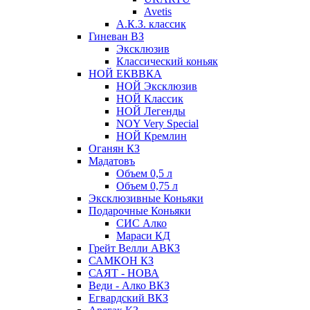
Avetis
А.К.З. классик
Гиневан ВЗ
Эксклюзив
Классический коньяк
НОЙ ЕКВВКА
НОЙ Эксклюзив
НОЙ Классик
НОЙ Легенды
NOY Very Speсial
НОЙ Кремлин
Оганян КЗ
Мадатовъ
Объем 0,5 л
Объем 0,75 л
Эксклюзивные Коньяки
Подарочные Коньяки
СИС Алко
Мараси КД
Грейт Велли АВКЗ
САМКОН КЗ
САЯТ - НОВА
Веди - Алко ВКЗ
Егвардский ВКЗ