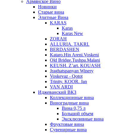
Армянское Вино
Новинки
Старые вина
Элитные Вина
KARAS
Karas
Karas New
ZORAH
ALLURIA. TAKRI.
BERDASHEN
Kataro.Hin Areni.Voskeni
Old Bridge.Tushpa.Malani
KEUSH. Z’art. KOUASH
Jraghatspanyan Winery
Voskevaz - Qotot
Trinity. KOOR. Jan
VAN ARDI
Иджеванский ВКЗ
Коллекционные вина
Виноградные вина
Вина 0,75 л
Большой объем
Эксклюзивные вина
Фруктовые вина
Cувенирные вина