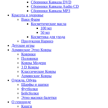
Сборники Кавказа DVD
Сборники Кавказа Audio CD
Сборники Кавказа MP3
Красота и здоровье
Ваки Фарм
Косметические масла
100 мл
50 мл
Косметика для ухода
Продукция Наринэ
Детские игры
Армянские Этно Ковры
Коврики
Половики
Ковры Модерн
3 D Ковры
Классические Ковры
Армянские Ковры
Одежда. Обувь
Шарфы и шапки
Футболки
Бейсболки
Этно масики балетки
О геноциде
Книги