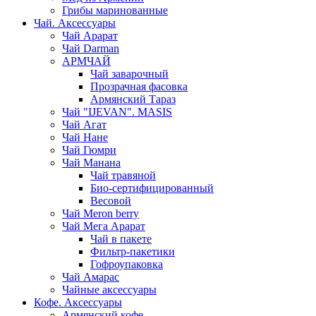
Грибы маринованные
Чай. Аксессуары
Чай Арарат
Чай Darman
АРМЧАЙ
Чай заварочный
Прозрачная фасовка
Армянский Тараз
Чай "IJEVAN". MASIS
Чай Агат
Чай Нане
Чай Гюмри
Чай Манана
Чай травяной
Био-сертифицированный
Весовой
Чай Meron berry
Чай Мега Арарат
Чай в пакете
Фильтр-пакетики
Гофроупаковка
Чай Амарас
Чайные аксессуары
Кофе. Аксессуары
Армянский кофе