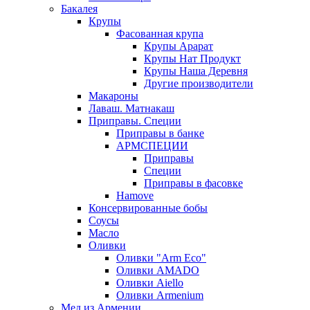
Бакалея
Крупы
Фасованная крупа
Крупы Арарат
Крупы Нат Продукт
Крупы Наша Деревня
Другие производители
Макароны
Лаваш. Матнакаш
Приправы. Специи
Приправы в банке
АРМСПЕЦИИ
Приправы
Специи
Приправы в фасовке
Hamove
Консервированные бобы
Соусы
Масло
Оливки
Оливки "Arm Eco"
Оливки AMADO
Оливки Aiello
Оливки Armenium
Мед из Армении