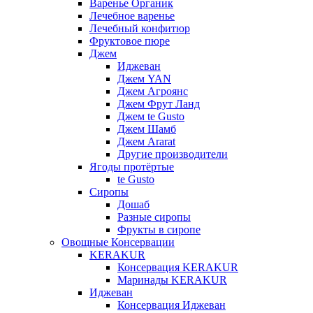
Варенье Органик
Лечебное варенье
Лечебный конфитюр
Фруктовое пюре
Джем
Иджеван
Джем YAN
Джем Агроянс
Джем Фрут Ланд
Джем te Gusto
Джем Шамб
Джем Ararat
Другие производители
Ягоды протёртые
te Gusto
Сиропы
Дошаб
Разные сиропы
Фрукты в сиропе
Овощные Консервации
KERAKUR
Консервация KERAKUR
Маринады KERAKUR
Иджеван
Консервация Иджеван