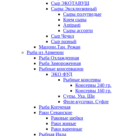
Сыр ЭКОТАВУШ
Сыры Эксклюзивный
Сыры полутведые
Крем сыры
Antipasti
Сыры ассорти
Сыр Чечил
Сыр разный
Мацони.Тан. Режан
Рыба из Армении
Рыба Охлажденная
Рыба Замороженная
Рыбные консервации
ЭКО ФУД
Рыбные консервы
Консервы 240 гр.
Консервы 160 гр.
Супы. Уха. Щи
Филе-кусочки. Суфле
Рыба Копченая
Раки Севанские
Раковые шейки
Раки живые
Раки варенные
Рыбная Икра