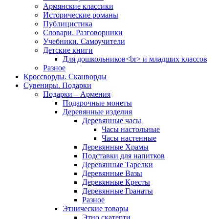
Армянские классики
Исторические романы
Публицистика
Словари. Разговорники
Учебники. Самоучители
Детские книги
Для дошкольников<br> и младших классов
Разное
Кроссворды. Сканворды
Сувениры. Подарки
Подарки – Армения
Подарочные монеты
Деревянные изделия
Деревянные часы
Часы настольные
Часы настенные
Деревянные Храмы
Подставки для напитков
Деревянные Тарелки
Деревянные Вазы
Деревянные Кресты
Деревянные Гранаты
Разное
Этнические товары
Этно скатерти