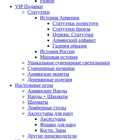
Разное
VIP Подарки
Статуэтки
История Армении
Статуэтки полистоун
Статуэтки бронза
Церкви. Статуэтки
Армянский алфавит
Галерея образов
История России
Мировая история
Уникальные сувенирные светильники
Сувенирные ночники
Армянские монеты
Деревянные изделия
Настольные игры
Армянские Нарды
Нарды + Шахматы
Шахматы
Ломберные столы
Аксессуары для нард
Аксессуары
Фишки для нард
Кости. Зары
Другие производители