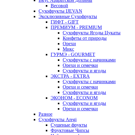
Вкус Араратской Долины
Весовой
Сухофрукты IJEVAN
Эксклюзивные Сухофрукты
ГИФТ - GIFT
ПРЕМИУМ - PREMIUM
Сухофрукты Ягоды Цукаты
Конфеты от природы
Орехи
Микс
ГУРМЭ - GOURMET
Сухофрукты с начинками
Орехи и семечки
Сухофрукты и ягоды
ЭКСТРА - EXTRA
Сухофрукты с начинками
Орехи и семечки
Сухофрукты и ягоды
ЭКОНОМ - ECONOM
Сухофрукты и ягоды
Орехи и семечки
Разное
Сухофрукты Aregi
Сушеные фрукты
Фруктовые Чипсы