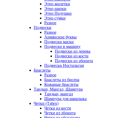
Этно жилетки
Этно шапки
Этно Подушки
Этно сумки
Разное
Подвески
Разное
Армянские буквы
Подвески маски
Подвески в машину
Подвески из дерева
Подвески из кости
Подвески из эбонита
Подвески Ностальгия
Браслеты
Разное
Браслеты из бисера
Кожаные браслеты
Тандыр, Мангал, Шампура
Тандыр, мангал
Шампура для шашлыка
Четки (Тзбех)
Четки из кости
Четки из эбонита
Четки из обсидиана