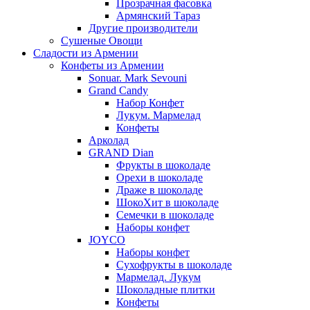
Прозрачная фасовка
Армянский Тараз
Другие производители
Сушеные Овощи
Сладости из Армении
Конфеты из Армении
Sonuar. Mark Sevouni
Grand Candy
Набор Конфет
Лукум. Мармелад
Конфеты
Арколад
GRAND Dian
Фрукты в шоколаде
Орехи в шоколаде
Драже в шоколаде
ШокоХит в шоколаде
Семечки в шоколаде
Наборы конфет
JOYCO
Наборы конфет
Сухофрукты в шоколаде
Мармелад. Лукум
Шоколадные плитки
Конфеты