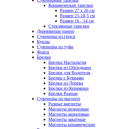
Сувенирные тарелки
Керамические тарелки
Размер 27 х 26 см
Размер 21-18,5 см
Размер 16 - 14 см
Стеклянные тарелки
Деревянные панно
Сувениры из гипса
Куклы
Сувениры из туфа
Флаги
Брелки
Брелки Настальгия
Брелки из Обсидиана
Брелки для Водителя
Брелки с Буквами
Брелки из Дерева
Брелки из Керамики
Брелки Разные
Сувениры на магните
Разные магниты
Магниты резиновые
Магниты акриловые
Магниты закатные
Магниты керамические