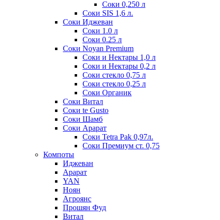
Соки 0,250 л
Соки SIS 1,6 л.
Соки Иджеван
Соки 1.0 л
Соки 0.25 л
Соки Noyan Premium
Соки и Нектары 1,0 л
Соки и Нектары 0,2 л
Соки стекло 0,75 л
Соки стекло 0,25 л
Соки Органик
Соки Витал
Соки te Gusto
Соки Шамб
Соки Арарат
Соки Tetra Pak 0,97л.
Соки Премиум ст. 0,75
Компоты
Иджеван
Арарат
YAN
Ноян
Агроянс
Прошян Фуд
Витал