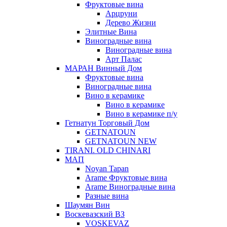
Фруктовые вина
Арцруни
Дерево Жизни
Элитные Вина
Виноградные вина
Виноградные вина
Арт Палас
МАРАН Винный Дом
Фруктовые вина
Виноградные вина
Вино в керамике
Вино в керамике
Вино в керамике п/у
Гетнатун Торговый Дом
GETNATOUN
GETNATOUN NEW
TIRANI. OLD CHINARI
МАП
Noyan Tapan
Arame Фруктовые вина
Arame Виноградные вина
Разные вина
Шаумян Вин
Воскевазский ВЗ
VOSKEVAZ