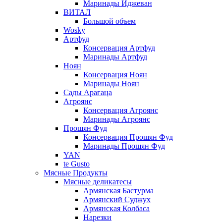
Маринады Иджеван
ВИТАЛ
Большой объем
Wosky
Артфуд
Консервация Артфуд
Маринады Артфуд
Ноян
Консервация Ноян
Маринады Ноян
Сады Арагаца
Агроянс
Консервация Агроянс
Маринады Агроянс
Прошян Фуд
Консервация Прошян Фуд
Маринады Прошян Фуд
YAN
te Gusto
Мясные Продукты
Мясные деликатесы
Армянская Бастурма
Армянский Суджух
Армянская Колбаса
Нарезки