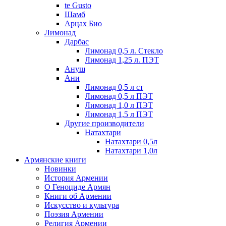
te Gusto
Шамб
Арцах Био
Лимонад
Дарбас
Лимонад 0,5 л. Стекло
Лимонад 1,25 л. ПЭТ
Ануш
Ани
Лимонад 0,5 л ст
Лимонад 0,5 л ПЭТ
Лимонад 1,0 л ПЭТ
Лимонад 1,5 л ПЭТ
Другие производители
Натахтари
Натахтари 0,5л
Натахтари 1,0л
Армянские книги
Новинки
История Армении
О Геноциде Армян
Книги об Армении
Иcкусство и культура
Поэзия Армении
Религия Армении