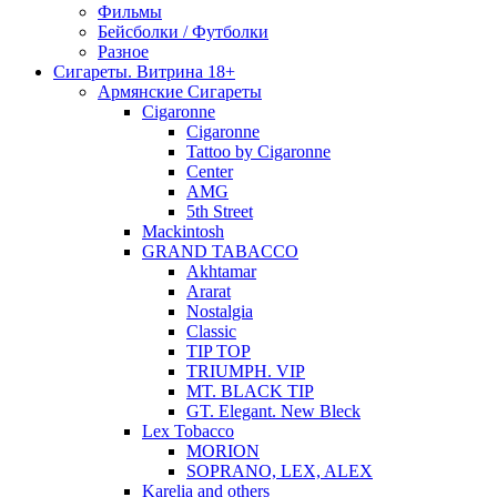
Фильмы
Бейсболки / Футболки
Разное
Сигареты. Витрина 18+
Армянские Сигареты
Cigaronne
Cigaronne
Tattoo by Cigaronne
Center
AMG
5th Street
Mackintosh
GRAND TABACCO
Akhtamar
Ararat
Nostalgia
Classic
TIP TOP
TRIUMPH. VIP
MT. BLACK TIP
GT. Elegant. New Bleck
Lex Tobacco
MORION
SOPRANO, LEX, ALEX
Karelia and others