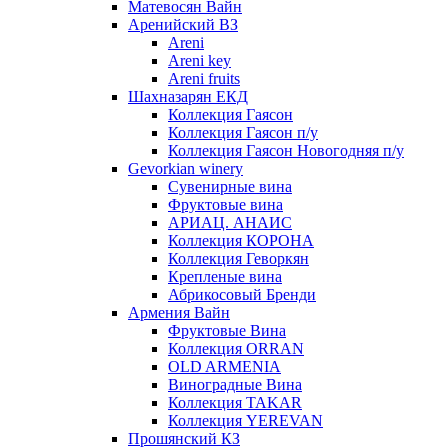
Матевосян Вайн
Аренийский ВЗ
Areni
Areni key
Areni fruits
Шахназарян ЕКД
Коллекция Гаясон
Коллекция Гаясон п/у
Коллекция Гаясон Новогодняя п/у
Gevorkian winery
Сувенирные вина
Фруктовые вина
АРИАЦ. АНАИС
Коллекция КОРОНА
Коллекция Геворкян
Крепленые вина
Абрикосовый Бренди
Армения Вайн
Фруктовые Вина
Коллекция ORRAN
OLD ARMENIA
Виноградные Вина
Коллекция TAKAR
Коллекция YEREVAN
Прошянский КЗ