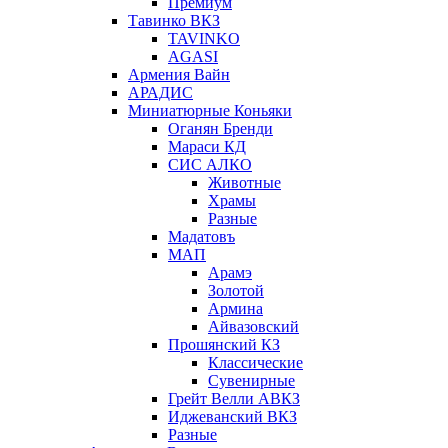
Премиум
Тавинко ВКЗ
TAVINKO
AGASI
Армения Вайн
АРАДИС
Миниатюрные Коньяки
Оганян Бренди
Мараси КД
СИС АЛКО
Животные
Храмы
Разные
Мадатовъ
МАП
Арамэ
Золотой
Армина
Айвазовский
Прошянский КЗ
Классические
Сувенирные
Грейт Велли АВКЗ
Иджеванский ВКЗ
Разные