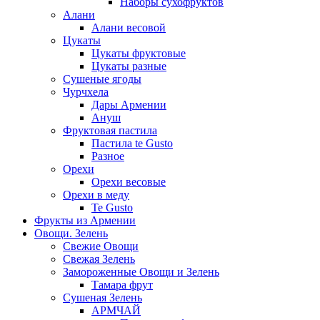
Наборы сухофруктов
Алани
Алани весовой
Цукаты
Цукаты фруктовые
Цукаты разные
Сушеные ягоды
Чурчхела
Дары Армении
Ануш
Фруктовая пастила
Пастила te Gusto
Разное
Орехи
Орехи весовые
Орехи в меду
Te Gusto
Фрукты из Армении
Овощи. Зелень
Свежие Овощи
Свежая Зелень
Замороженные Овощи и Зелень
Тамара фрут
Сушеная Зелень
АРМЧАЙ