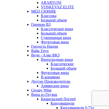
ARARTUNI
VOSKEVAZ ELITE
МЕЦ СЮНИК
Классика
Большой объем
Гиневан ВЗ
Классические вина
Большой объем
Сувенирные вина
Фруктовые вина
Гордость Нации
Вайк Груп
Веди - Алко ВКЗ
Виноградные вина
Классические
Большой объем
Фруктовые вина
В керамике
Другие Производители
Армянские вина
Givany Wine
Вина из Грузии
Кварельский Погреб
Киндзмараули
Киндзмараули 0,75л