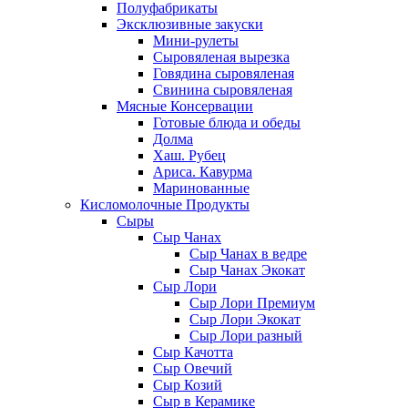
Полуфабрикаты
Эксклюзивные закуски
Мини-рулеты
Сыровяленая вырезка
Говядина сыровяленая
Свинина сыровяленая
Мясные Консервации
Готовые блюда и обеды
Долма
Хаш. Рубец
Ариса. Кавурма
Маринованные
Кисломолочные Продукты
Сыры
Сыр Чанах
Сыр Чанах в ведре
Сыр Чанах Экокат
Сыр Лори
Сыр Лори Премиум
Сыр Лори Экокат
Сыр Лори разный
Сыр Качотта
Сыр Овечий
Сыр Козий
Сыр в Керамике