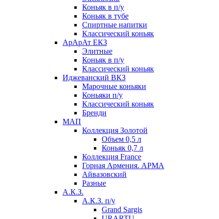
Коньяк в п/у
Коньяк в тубе
Спиртные напитки
Классический коньяк
АрАрАт ЕКЗ
Элитные
Коньяк в п/у
Классический коньяк
Иджеванский ВКЗ
Марочные коньяки
Коньяки п/у
Классический коньяк
Бренди
МАП
Коллекция Золотой
Объем 0,5 л
Коньяк 0,7 л
Коллекция France
Горная Армения. АРМА
Айвазовский
Разные
А.К.З.
А.К.З. п/у
Grand Sargis
URARTU