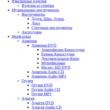
Ювелирные изделия
Изделия из серебра
Музыкальные инструменты
Инструменты
Дудук. Шви. Зурна.
Доол
Струнные инструменты
Аксессуары
MuzKavkaz
Армения
Армения DVD
Арменфильм Киностудия
Ереван Киностудия
Документальное Кино
Мультфильмы
Blu-ray. HD DVD
Армения Audio CD
Армения Audio MP3
Грузия
Грузия DVD
Грузия Audio CD
Грузия MP3
Адыгея
Адыгея DVD
Адыгея Audio CD