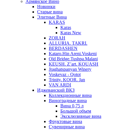
Армянское Вино
Новинки
Старые вина
Элитные Вина
KARAS
Karas
Karas New
ZORAH
ALLURIA. TAKRI.
BERDASHEN
Kataro.Hin Areni.Voskeni
Old Bridge.Tushpa.Malani
KEUSH. Z’art. KOUASH
Jraghatspanyan Winery
Voskevaz - Qotot
Trinity. KOOR. Jan
VAN ARDI
Иджеванский ВКЗ
Коллекционные вина
Виноградные вина
Вина 0,75 л
Большой объем
Эксклюзивные вина
Фруктовые вина
Cувенирные вина