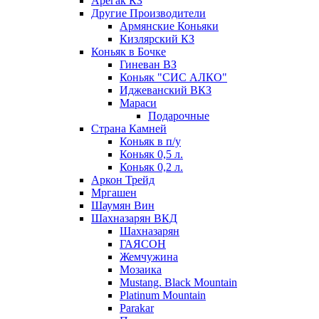
Арегак КЗ
Другие Производители
Армянские Коньяки
Кизлярский КЗ
Коньяк в Бочке
Гиневан ВЗ
Коньяк "СИС АЛКО"
Иджеванский ВКЗ
Мараси
Подарочные
Страна Камней
Коньяк в п/у
Коньяк 0,5 л.
Коньяк 0,2 л.
Аркон Трейд
Мргашен
Шаумян Вин
Шахназарян ВКД
Шахназарян
ГАЯСОН
Жемчужина
Мозаика
Mustang. Black Mountain
Platinum Mountain
Parakar