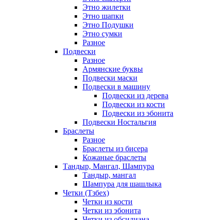
Этно жилетки
Этно шапки
Этно Подушки
Этно сумки
Разное
Подвески
Разное
Армянские буквы
Подвески маски
Подвески в машину
Подвески из дерева
Подвески из кости
Подвески из эбонита
Подвески Ностальгия
Браслеты
Разное
Браслеты из бисера
Кожаные браслеты
Тандыр, Мангал, Шампура
Тандыр, мангал
Шампура для шашлыка
Четки (Тзбех)
Четки из кости
Четки из эбонита
Четки из обсидиана