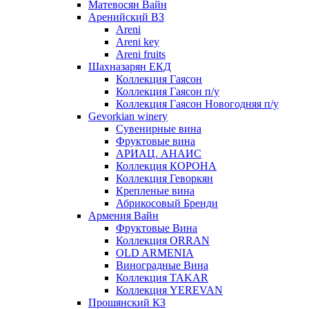
Матевосян Вайн
Аренийский ВЗ
Areni
Areni key
Areni fruits
Шахназарян ЕКД
Коллекция Гаясон
Коллекция Гаясон п/у
Коллекция Гаясон Новогодняя п/у
Gevorkian winery
Сувенирные вина
Фруктовые вина
АРИАЦ. АНАИС
Коллекция КОРОНА
Коллекция Геворкян
Крепленые вина
Абрикосовый Бренди
Армения Вайн
Фруктовые Вина
Коллекция ORRAN
OLD ARMENIA
Виноградные Вина
Коллекция TAKAR
Коллекция YEREVAN
Прошянский КЗ