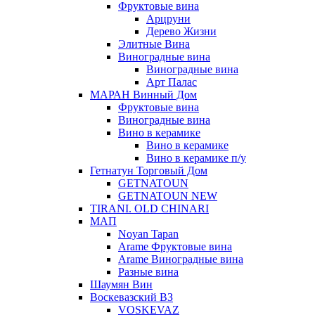
Фруктовые вина
Арцруни
Дерево Жизни
Элитные Вина
Виноградные вина
Виноградные вина
Арт Палас
МАРАН Винный Дом
Фруктовые вина
Виноградные вина
Вино в керамике
Вино в керамике
Вино в керамике п/у
Гетнатун Торговый Дом
GETNATOUN
GETNATOUN NEW
TIRANI. OLD CHINARI
МАП
Noyan Tapan
Arame Фруктовые вина
Arame Виноградные вина
Разные вина
Шаумян Вин
Воскевазский ВЗ
VOSKEVAZ