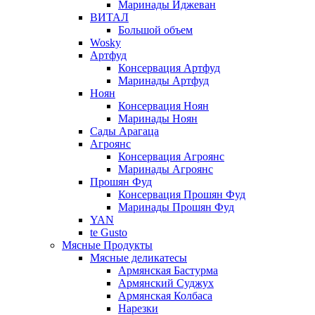
Маринады Иджеван
ВИТАЛ
Большой объем
Wosky
Артфуд
Консервация Артфуд
Маринады Артфуд
Ноян
Консервация Ноян
Маринады Ноян
Сады Арагаца
Агроянс
Консервация Агроянс
Маринады Агроянс
Прошян Фуд
Консервация Прошян Фуд
Маринады Прошян Фуд
YAN
te Gusto
Мясные Продукты
Мясные деликатесы
Армянская Бастурма
Армянский Суджух
Армянская Колбаса
Нарезки