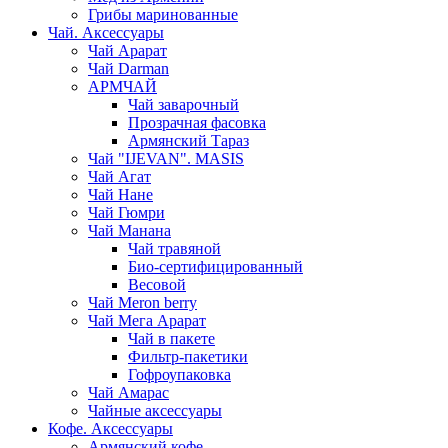
Грибы маринованные
Чай. Аксессуары
Чай Арарат
Чай Darman
АРМЧАЙ
Чай заварочный
Прозрачная фасовка
Армянский Тараз
Чай "IJEVAN". MASIS
Чай Агат
Чай Нане
Чай Гюмри
Чай Манана
Чай травяной
Био-сертифицированный
Весовой
Чай Meron berry
Чай Мега Арарат
Чай в пакете
Фильтр-пакетики
Гофроупаковка
Чай Амарас
Чайные аксессуары
Кофе. Аксессуары
Армянский кофе