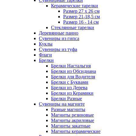
Сувенирные тарелки
Керамические тарелки
Размер 27 х 26 см
Размер 21-18,5 см
Размер 16 - 14 см
Стеклянные тарелки
Деревянные панно
Сувениры из гипса
Куклы
Сувениры из туфа
Флаги
Брелки
Брелки Настальгия
Брелки из Обсидиана
Брелки для Водителя
Брелки с Буквами
Брелки из Дерева
Брелки из Керамики
Брелки Разные
Сувениры на магните
Разные магниты
Магниты резиновые
Магниты акриловые
Магниты закатные
Магниты керамические