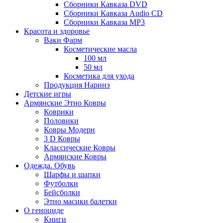
Сборники Кавказа DVD
Сборники Кавказа Audio CD
Сборники Кавказа MP3
Красота и здоровье
Ваки Фарм
Косметические масла
100 мл
50 мл
Косметика для ухода
Продукция Наринэ
Детские игры
Армянские Этно Ковры
Коврики
Половики
Ковры Модерн
3 D Ковры
Классические Ковры
Армянские Ковры
Одежда. Обувь
Шарфы и шапки
Футболки
Бейсболки
Этно масики балетки
О геноциде
Книги