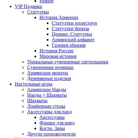
Разное
VIP Подарки
Статуэтки
История Армении
Статуэтки полистоун
Статуэтки бронза
Церкви. Статуэтки
Армянский алфавит
Галерея образов
История России
Мировая история
Уникальные сувенирные светильники
Сувенирные ночники
Армянские монеты
Деревянные изделия
Настольные игры
Армянские Нарды
Нарды + Шахматы
Шахматы
Ломберные столы
Аксессуары для нард
Аксессуары
Фишки для нард
Кости. Зары
Другие производители