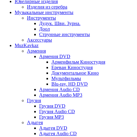
Ювелирные изделия
Изделия из серебра
Музыкальные инструменты
Инструменты
Дудук. Шви. Зурна.
Доол
Струнные инструменты
Аксессуары
MuzKavkaz
Армения
Армения DVD
Арменфильм Киностудия
Ереван Киностудия
Документальное Кино
Мультфильмы
Blu-ray. HD DVD
Армения Audio CD
Армения Audio MP3
Грузия
Грузия DVD
Грузия Audio CD
Грузия MP3
Адыгея
Адыгея DVD
Адыгея Audio CD