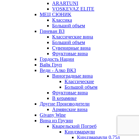
ARARTUNI
VOSKEVAZ ELITE
МЕЦ СЮНИК
Классика
Большой объем
Гиневан ВЗ
Классические вина
Большой объем
Сувенирные вина
Фруктовые вина
Гордость Нации
Вайк Груп
Веди - Алко ВКЗ
Виноградные вина
Классические
Большой объем
Фруктовые вина
В керамике
Другие Производители
Армянские вина
Givany Wine
Вина из Грузии
Кварельский Погреб
Киндзмараули
Киндзмараули 0,75л