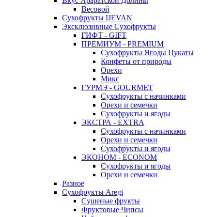
Вкус Араратской Долины
Весовой
Сухофрукты IJEVAN
Эксклюзивные Сухофрукты
ГИФТ - GIFT
ПРЕМИУМ - PREMIUM
Сухофрукты Ягоды Цукаты
Конфеты от природы
Орехи
Микс
ГУРМЭ - GOURMET
Сухофрукты с начинками
Орехи и семечки
Сухофрукты и ягоды
ЭКСТРА - EXTRA
Сухофрукты с начинками
Орехи и семечки
Сухофрукты и ягоды
ЭКОНОМ - ECONOM
Сухофрукты и ягоды
Орехи и семечки
Разное
Сухофрукты Aregi
Сушеные фрукты
Фруктовые Чипсы