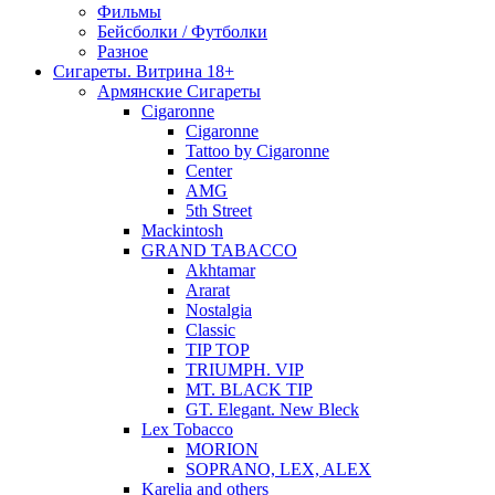
Фильмы
Бейсболки / Футболки
Разное
Сигареты. Витрина 18+
Армянские Сигареты
Cigaronne
Cigaronne
Tattoo by Cigaronne
Center
AMG
5th Street
Mackintosh
GRAND TABACCO
Akhtamar
Ararat
Nostalgia
Classic
TIP TOP
TRIUMPH. VIP
MT. BLACK TIP
GT. Elegant. New Bleck
Lex Tobacco
MORION
SOPRANO, LEX, ALEX
Karelia and others