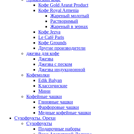
Кофе Gold Ararat Product
Кофе Royal Armenia
Жареный молотый
Растворимый
Жареный в зернах
Кофе Jezva
Le Café Paris
Кофе Grounds
Другие производители
джезва для кофе
Джезва
Джезва с песком
Джезва индукционной
Кофемолки
Edik Balyan
Классичиские
Мини
Кофейные чашки
Глиняные чашки
Фарфоровые чашки
Медные кофейные чашки
Сухофрукты. Орехи
Сухофрукты
Подарочные наборы