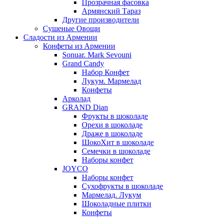
Прозрачная фасовка
Армянский Тараз
Другие производители
Сушеные Овощи
Сладости из Армении
Конфеты из Армении
Sonuar. Mark Sevouni
Grand Candy
Набор Конфет
Лукум. Мармелад
Конфеты
Арколад
GRAND Dian
Фрукты в шоколаде
Орехи в шоколаде
Драже в шоколаде
ШокоХит в шоколаде
Семечки в шоколаде
Наборы конфет
JOYCO
Наборы конфет
Сухофрукты в шоколаде
Мармелад. Лукум
Шоколадные плитки
Конфеты