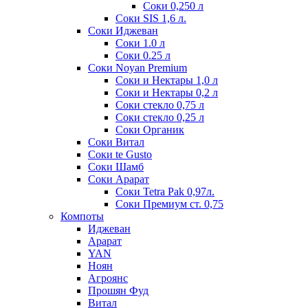
Соки 0,250 л
Соки SIS 1,6 л.
Соки Иджеван
Соки 1.0 л
Соки 0.25 л
Соки Noyan Premium
Соки и Нектары 1,0 л
Соки и Нектары 0,2 л
Соки стекло 0,75 л
Соки стекло 0,25 л
Соки Органик
Соки Витал
Соки te Gusto
Соки Шамб
Соки Арарат
Соки Tetra Pak 0,97л.
Соки Премиум ст. 0,75
Компоты
Иджеван
Арарат
YAN
Ноян
Агроянс
Прошян Фуд
Витал