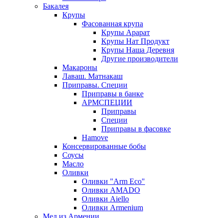
Бакалея
Крупы
Фасованная крупа
Крупы Арарат
Крупы Нат Продукт
Крупы Наша Деревня
Другие производители
Макароны
Лаваш. Матнакаш
Приправы. Специи
Приправы в банке
АРМСПЕЦИИ
Приправы
Специи
Приправы в фасовке
Hamove
Консервированные бобы
Соусы
Масло
Оливки
Оливки "Arm Eco"
Оливки AMADO
Оливки Aiello
Оливки Armenium
Мед из Армении