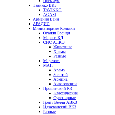
Премиум
Тавинко ВКЗ
TAVINKO
AGASI
Армения Вайн
АРАДИС
Миниатюрные Коньяки
Оганян Бренди
Мараси КД
СИС АЛКО
Животные
Храмы
Разные
Мадатовъ
МАП
Арамэ
Золотой
Армина
Айвазовский
Прошянский КЗ
Классические
Сувенирные
Грейт Велли АВКЗ
Иджеванский ВКЗ
Разные