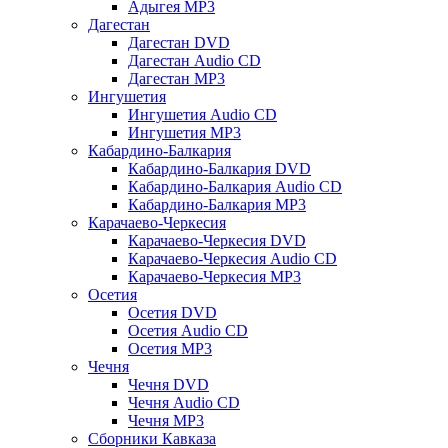
Адыгея MP3
Дагестан
Дагестан DVD
Дагестан Audio CD
Дагестан MP3
Ингушетия
Ингушетия Audio CD
Ингушетия MP3
Кабардино-Балкария
Кабардино-Балкария DVD
Кабардино-Балкария Audio CD
Кабардино-Балкария MP3
Карачаево-Черкесия
Карачаево-Черкесия DVD
Карачаево-Черкесия Audio CD
Карачаево-Черкесия MP3
Осетия
Осетия DVD
Осетия Audio CD
Осетия MP3
Чечня
Чечня DVD
Чечня Audio CD
Чечня MP3
Сборники Кавказа