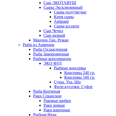
Сыр ЭКОТАВУШ
Сыры Эксклюзивный
Сыры полутведые
Крем сыры
Antipasti
Сыры ассорти
Сыр Чечил
Сыр разный
Мацони.Тан. Режан
Рыба из Армении
Рыба Охлажденная
Рыба Замороженная
Рыбные консервации
ЭКО ФУД
Рыбные консервы
Консервы 240 гр.
Консервы 160 гр.
Супы. Уха. Щи
Филе-кусочки. Суфле
Рыба Копченая
Раки Севанские
Раковые шейки
Раки живые
Раки варенные
Рыбная Икра