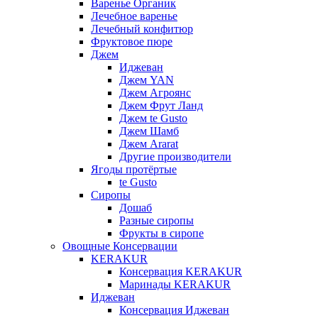
Варенье Органик
Лечебное варенье
Лечебный конфитюр
Фруктовое пюре
Джем
Иджеван
Джем YAN
Джем Агроянс
Джем Фрут Ланд
Джем te Gusto
Джем Шамб
Джем Ararat
Другие производители
Ягоды протёртые
te Gusto
Сиропы
Дошаб
Разные сиропы
Фрукты в сиропе
Овощные Консервации
KERAKUR
Консервация KERAKUR
Маринады KERAKUR
Иджеван
Консервация Иджеван