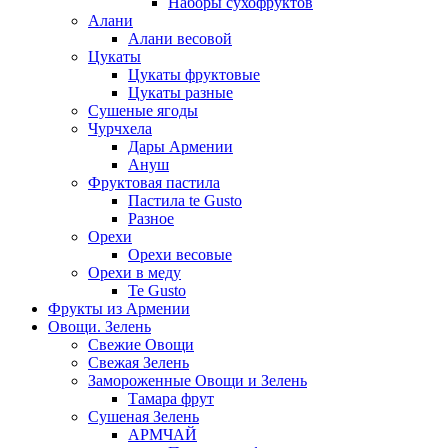
Наборы сухофруктов
Алани
Алани весовой
Цукаты
Цукаты фруктовые
Цукаты разные
Сушеные ягоды
Чурчхела
Дары Армении
Ануш
Фруктовая пастила
Пастила te Gusto
Разное
Орехи
Орехи весовые
Орехи в меду
Te Gusto
Фрукты из Армении
Овощи. Зелень
Свежие Овощи
Свежая Зелень
Замороженные Овощи и Зелень
Тамара фрут
Сушеная Зелень
АРМЧАЙ