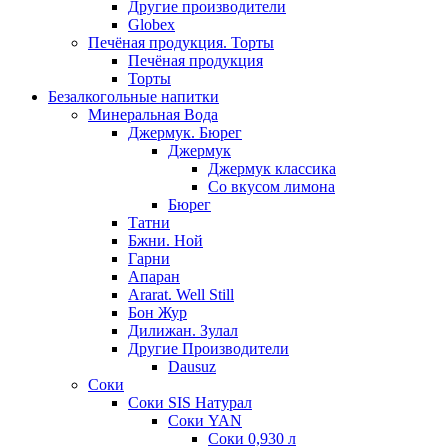
Другие производители
Globex
Печёная продукция. Торты
Печёная продукция
Торты
Безалкогольные напитки
Минеральная Вода
Джермук. Бюрег
Джермук
Джермук классика
Со вкусом лимона
Бюрег
Татни
Бжни. Ной
Гарни
Апаран
Ararat. Well Still
Бон Жур
Дилижан. Зулал
Другие Производители
Dausuz
Соки
Соки SIS Натурал
Соки YAN
Соки 0,930 л