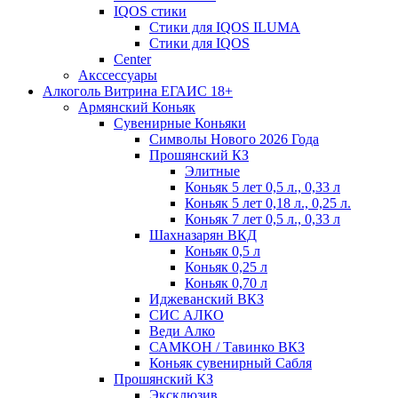
IQOS стики
Стики для IQOS ILUMA
Стики для IQOS
Сenter
Акссессуары
Алкоголь Витрина ЕГАИС 18+
Армянский Коньяк
Сувенирные Коньяки
Символы Нового 2026 Года
Прошянский КЗ
Элитные
Коньяк 5 лет 0,5 л., 0,33 л
Коньяк 5 лет 0,18 л., 0,25 л.
Коньяк 7 лет 0,5 л., 0,33 л
Шахназарян ВКД
Коньяк 0,5 л
Коньяк 0,25 л
Коньяк 0,70 л
Иджеванский ВКЗ
СИС АЛКО
Веди Алко
САМКОН / Тавинко ВКЗ
Коньяк сувенирный Сабля
Прошянский КЗ
Эксклюзив