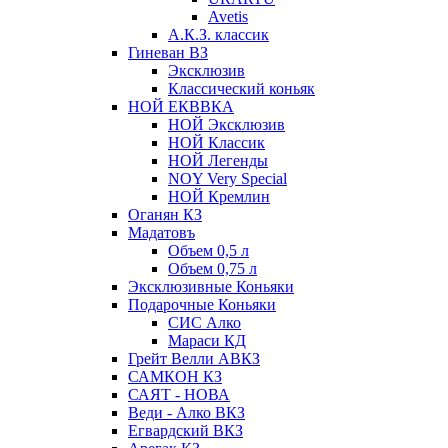
Avetis
А.К.З. классик
Гиневан ВЗ
Эксклюзив
Классический коньяк
НОЙ ЕКВВКА
НОЙ Эксклюзив
НОЙ Классик
НОЙ Легенды
NOY Very Speсial
НОЙ Кремлин
Оганян КЗ
Мадатовъ
Объем 0,5 л
Объем 0,75 л
Эксклюзивные Коньяки
Подарочные Коньяки
СИС Алко
Мараси КД
Грейт Велли АВКЗ
САМКОН КЗ
САЯТ - НОВА
Веди - Алко ВКЗ
Егвардский ВКЗ