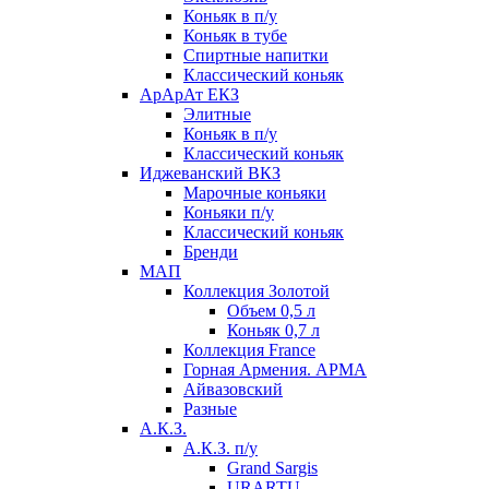
Коньяк в п/у
Коньяк в тубе
Спиртные напитки
Классический коньяк
АрАрАт ЕКЗ
Элитные
Коньяк в п/у
Классический коньяк
Иджеванский ВКЗ
Марочные коньяки
Коньяки п/у
Классический коньяк
Бренди
МАП
Коллекция Золотой
Объем 0,5 л
Коньяк 0,7 л
Коллекция France
Горная Армения. АРМА
Айвазовский
Разные
А.К.З.
А.К.З. п/у
Grand Sargis
URARTU