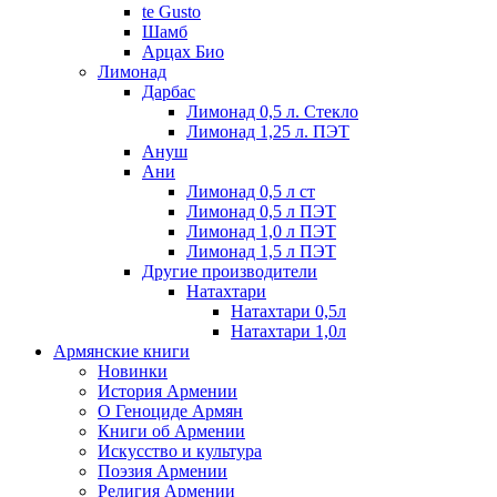
te Gusto
Шамб
Арцах Био
Лимонад
Дарбас
Лимонад 0,5 л. Стекло
Лимонад 1,25 л. ПЭТ
Ануш
Ани
Лимонад 0,5 л ст
Лимонад 0,5 л ПЭТ
Лимонад 1,0 л ПЭТ
Лимонад 1,5 л ПЭТ
Другие производители
Натахтари
Натахтари 0,5л
Натахтари 1,0л
Армянские книги
Новинки
История Армении
О Геноциде Армян
Книги об Армении
Иcкусство и культура
Поэзия Армении
Религия Армении