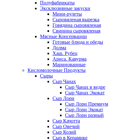
Полуфабрикаты
Эксклюзивные закуски
Мини-рулеты
Сыровяленая вырезка
Говядина сыровяленая
Свинина сыровяленая
Мясные Консервации
Готовые блюда и обеды
Долма
Хаш. Рубец
Ариса. Кавурма
Маринованные
Кисломолочные Продукты
Сыры
Сыр Чанах
Сыр Чанах в ведре
Сыр Чанах Экокат
Сыр Лори
Сыр Лори Премиум
Сыр Лори Экокат
Сыр Лори разный
Сыр Качотта
Сыр Овечий
Сыр Козий
Сыр в Керамике