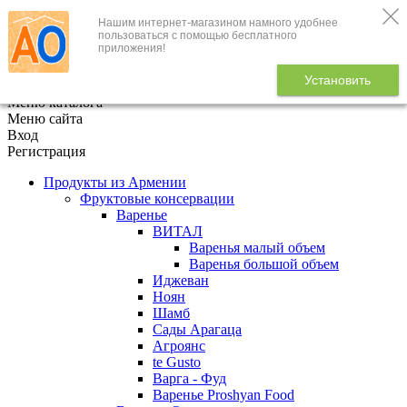
Нашим интернет-магазином намного удобнее
+7 (495) 646-888-1
пользоваться с помощью бесплатного
приложения!
В корзине
0
товаров
Установить
x
Меню каталога
Меню сайта
Вход
Регистрация
Продукты из Армении
Фруктовые консервации
Варенье
ВИТАЛ
Варенья малый объем
Варенья большой объем
Иджеван
Ноян
Шамб
Сады Арагаца
Агроянс
te Gusto
Варга - Фуд
Варенье Proshyan Food