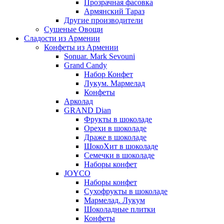
Прозрачная фасовка
Армянский Тараз
Другие производители
Сушеные Овощи
Сладости из Армении
Конфеты из Армении
Sonuar. Mark Sevouni
Grand Candy
Набор Конфет
Лукум. Мармелад
Конфеты
Арколад
GRAND Dian
Фрукты в шоколаде
Орехи в шоколаде
Драже в шоколаде
ШокоХит в шоколаде
Семечки в шоколаде
Наборы конфет
JOYCO
Наборы конфет
Сухофрукты в шоколаде
Мармелад. Лукум
Шоколадные плитки
Конфеты