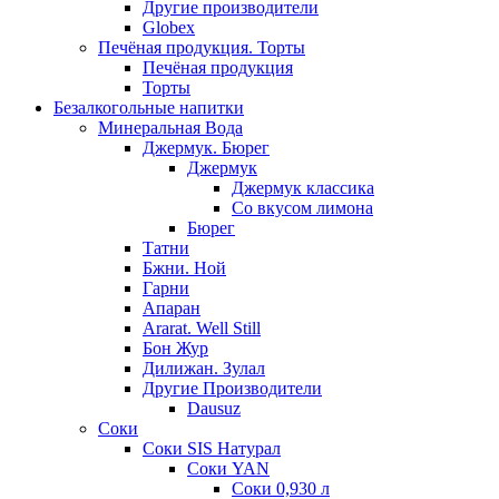
Другие производители
Globex
Печёная продукция. Торты
Печёная продукция
Торты
Безалкогольные напитки
Минеральная Вода
Джермук. Бюрег
Джермук
Джермук классика
Со вкусом лимона
Бюрег
Татни
Бжни. Ной
Гарни
Апаран
Ararat. Well Still
Бон Жур
Дилижан. Зулал
Другие Производители
Dausuz
Соки
Соки SIS Натурал
Соки YAN
Соки 0,930 л