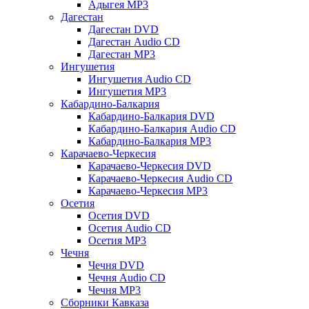
Адыгея MP3
Дагестан
Дагестан DVD
Дагестан Audio CD
Дагестан MP3
Ингушетия
Ингушетия Audio CD
Ингушетия MP3
Кабардино-Балкария
Кабардино-Балкария DVD
Кабардино-Балкария Audio CD
Кабардино-Балкария MP3
Карачаево-Черкесия
Карачаево-Черкесия DVD
Карачаево-Черкесия Audio CD
Карачаево-Черкесия MP3
Осетия
Осетия DVD
Осетия Audio CD
Осетия MP3
Чечня
Чечня DVD
Чечня Audio CD
Чечня MP3
Сборники Кавказа