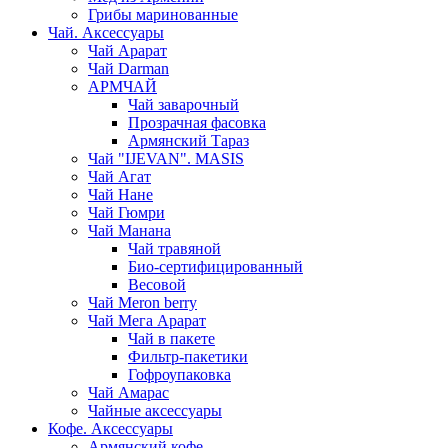
Грибы маринованные
Чай. Аксессуары
Чай Арарат
Чай Darman
АРМЧАЙ
Чай заварочный
Прозрачная фасовка
Армянский Тараз
Чай "IJEVAN". MASIS
Чай Агат
Чай Нане
Чай Гюмри
Чай Манана
Чай травяной
Био-сертифицированный
Весовой
Чай Meron berry
Чай Мега Арарат
Чай в пакете
Фильтр-пакетики
Гофроупаковка
Чай Амарас
Чайные аксессуары
Кофе. Аксессуары
Армянский кофе