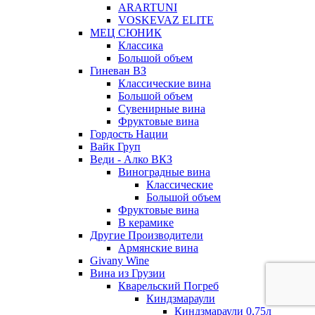
ARARTUNI
VOSKEVAZ ELITE
МЕЦ СЮНИК
Классика
Большой объем
Гиневан ВЗ
Классические вина
Большой объем
Сувенирные вина
Фруктовые вина
Гордость Нации
Вайк Груп
Веди - Алко ВКЗ
Виноградные вина
Классические
Большой объем
Фруктовые вина
В керамике
Другие Производители
Армянские вина
Givany Wine
Вина из Грузии
Кварельский Погреб
Киндзмараули
Киндзмараули 0,75л