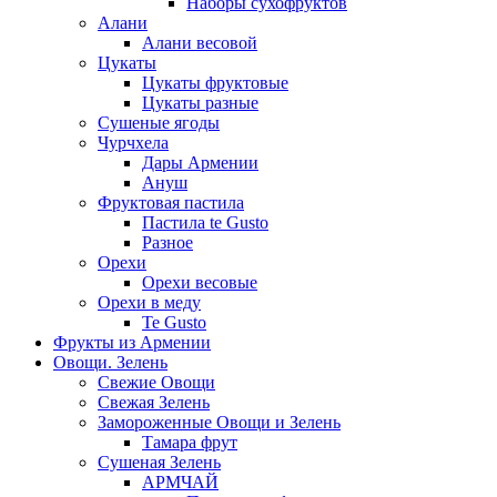
Наборы сухофруктов
Алани
Алани весовой
Цукаты
Цукаты фруктовые
Цукаты разные
Сушеные ягоды
Чурчхела
Дары Армении
Ануш
Фруктовая пастила
Пастила te Gusto
Разное
Орехи
Орехи весовые
Орехи в меду
Te Gusto
Фрукты из Армении
Овощи. Зелень
Свежие Овощи
Свежая Зелень
Замороженные Овощи и Зелень
Тамара фрут
Сушеная Зелень
АРМЧАЙ