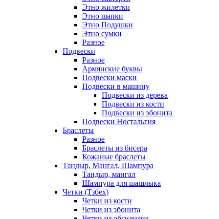
Этно жилетки
Этно шапки
Этно Подушки
Этно сумки
Разное
Подвески
Разное
Армянские буквы
Подвески маски
Подвески в машину
Подвески из дерева
Подвески из кости
Подвески из эбонита
Подвески Ностальгия
Браслеты
Разное
Браслеты из бисера
Кожаные браслеты
Тандыр, Мангал, Шампура
Тандыр, мангал
Шампура для шашлыка
Четки (Тзбех)
Четки из кости
Четки из эбонита
Четки из обсидиана