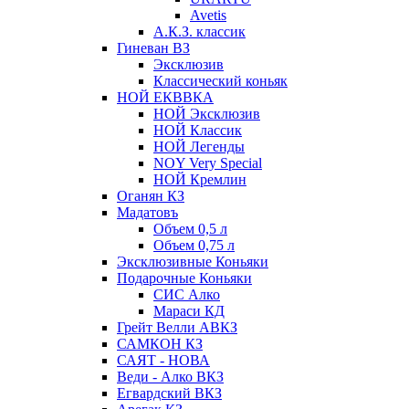
Avetis
А.К.З. классик
Гиневан ВЗ
Эксклюзив
Классический коньяк
НОЙ ЕКВВКА
НОЙ Эксклюзив
НОЙ Классик
НОЙ Легенды
NOY Very Speсial
НОЙ Кремлин
Оганян КЗ
Мадатовъ
Объем 0,5 л
Объем 0,75 л
Эксклюзивные Коньяки
Подарочные Коньяки
СИС Алко
Мараси КД
Грейт Велли АВКЗ
САМКОН КЗ
САЯТ - НОВА
Веди - Алко ВКЗ
Егвардский ВКЗ