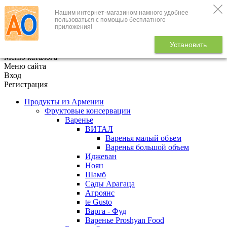
Нашим интернет-магазином намного удобнее
+7 (495) 646-888-1
пользоваться с помощью бесплатного
приложения!
В корзине
0
товаров
Установить
x
Меню каталога
Меню сайта
Вход
Регистрация
Продукты из Армении
Фруктовые консервации
Варенье
ВИТАЛ
Варенья малый объем
Варенья большой объем
Иджеван
Ноян
Шамб
Сады Арагаца
Агроянс
te Gusto
Варга - Фуд
Варенье Proshyan Food