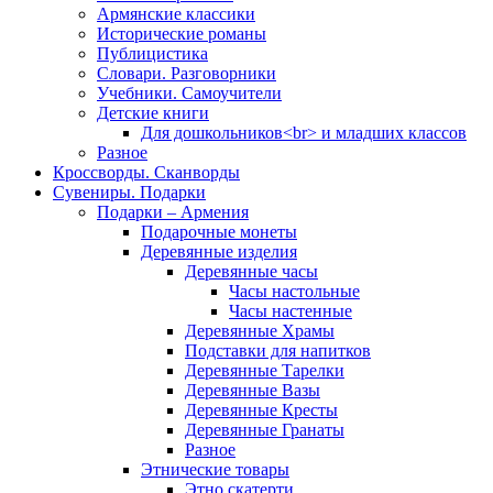
Армянские классики
Исторические романы
Публицистика
Словари. Разговорники
Учебники. Самоучители
Детские книги
Для дошкольников<br> и младших классов
Разное
Кроссворды. Сканворды
Сувениры. Подарки
Подарки – Армения
Подарочные монеты
Деревянные изделия
Деревянные часы
Часы настольные
Часы настенные
Деревянные Храмы
Подставки для напитков
Деревянные Тарелки
Деревянные Вазы
Деревянные Кресты
Деревянные Гранаты
Разное
Этнические товары
Этно скатерти