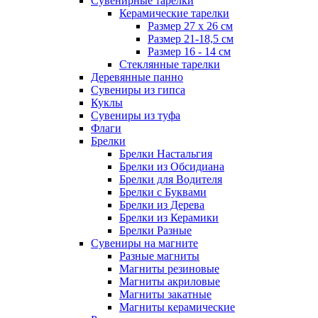
Сувенирные тарелки
Керамические тарелки
Размер 27 х 26 см
Размер 21-18,5 см
Размер 16 - 14 см
Стеклянные тарелки
Деревянные панно
Сувениры из гипса
Куклы
Сувениры из туфа
Флаги
Брелки
Брелки Настальгия
Брелки из Обсидиана
Брелки для Водителя
Брелки с Буквами
Брелки из Дерева
Брелки из Керамики
Брелки Разные
Сувениры на магните
Разные магниты
Магниты резиновые
Магниты акриловые
Магниты закатные
Магниты керамические