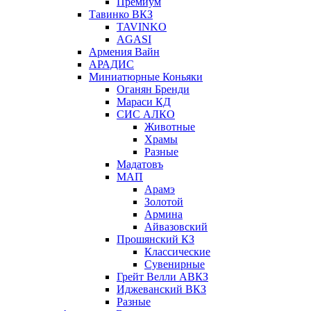
Премиум
Тавинко ВКЗ
TAVINKO
AGASI
Армения Вайн
АРАДИС
Миниатюрные Коньяки
Оганян Бренди
Мараси КД
СИС АЛКО
Животные
Храмы
Разные
Мадатовъ
МАП
Арамэ
Золотой
Армина
Айвазовский
Прошянский КЗ
Классические
Сувенирные
Грейт Велли АВКЗ
Иджеванский ВКЗ
Разные