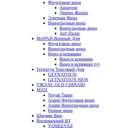
Фруктовые вина
Арцруни
Дерево Жизни
Элитные Вина
Виноградные вина
Виноградные вина
Арт Палас
МАРАН Винный Дом
Фруктовые вина
Виноградные вина
Вино в керамике
Вино в керамике
Вино в керамике п/у
Гетнатун Торговый Дом
GETNATOUN
GETNATOUN NEW
TIRANI. OLD CHINARI
МАП
Noyan Tapan
Arame Фруктовые вина
Arame Виноградные вина
Разные вина
Шаумян Вин
Воскевазский ВЗ
VOSKEVAZ