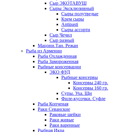
Сыр ЭКОТАВУШ
Сыры Эксклюзивный
Сыры полутведые
Крем сыры
Antipasti
Сыры ассорти
Сыр Чечил
Сыр разный
Мацони.Тан. Режан
Рыба из Армении
Рыба Охлажденная
Рыба Замороженная
Рыбные консервации
ЭКО ФУД
Рыбные консервы
Консервы 240 гр.
Консервы 160 гр.
Супы. Уха. Щи
Филе-кусочки. Суфле
Рыба Копченая
Раки Севанские
Раковые шейки
Раки живые
Раки варенные
Рыбная Икра