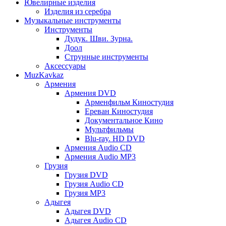
Ювелирные изделия
Изделия из серебра
Музыкальные инструменты
Инструменты
Дудук. Шви. Зурна.
Доол
Струнные инструменты
Аксессуары
MuzKavkaz
Армения
Армения DVD
Арменфильм Киностудия
Ереван Киностудия
Документальное Кино
Мультфильмы
Blu-ray. HD DVD
Армения Audio CD
Армения Audio MP3
Грузия
Грузия DVD
Грузия Audio CD
Грузия MP3
Адыгея
Адыгея DVD
Адыгея Audio CD