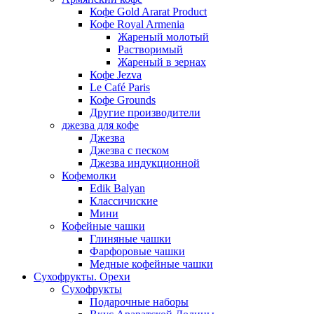
Кофе Gold Ararat Product
Кофе Royal Armenia
Жареный молотый
Растворимый
Жареный в зернах
Кофе Jezva
Le Café Paris
Кофе Grounds
Другие производители
джезва для кофе
Джезва
Джезва с песком
Джезва индукционной
Кофемолки
Edik Balyan
Классичиские
Мини
Кофейные чашки
Глиняные чашки
Фарфоровые чашки
Медные кофейные чашки
Сухофрукты. Орехи
Сухофрукты
Подарочные наборы