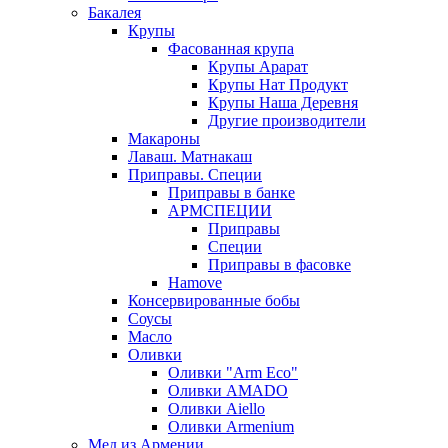
Бакалея
Крупы
Фасованная крупа
Крупы Арарат
Крупы Нат Продукт
Крупы Наша Деревня
Другие производители
Макароны
Лаваш. Матнакаш
Приправы. Специи
Приправы в банке
АРМСПЕЦИИ
Приправы
Специи
Приправы в фасовке
Hamove
Консервированные бобы
Соусы
Масло
Оливки
Оливки "Arm Eco"
Оливки AMADO
Оливки Aiello
Оливки Armenium
Мед из Армении