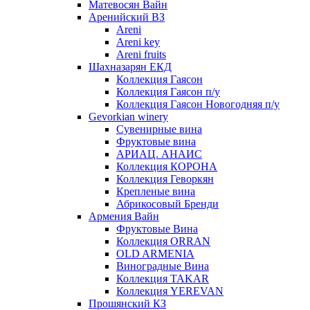
Матевосян Вайн
Аренийский ВЗ
Areni
Areni key
Areni fruits
Шахназарян ЕКД
Коллекция Гаясон
Коллекция Гаясон п/у
Коллекция Гаясон Новогодняя п/у
Gevorkian winery
Сувенирные вина
Фруктовые вина
АРИАЦ. АНАИС
Коллекция КОРОНА
Коллекция Геворкян
Крепленые вина
Абрикосовый Бренди
Армения Вайн
Фруктовые Вина
Коллекция ORRAN
OLD ARMENIA
Виноградные Вина
Коллекция TAKAR
Коллекция YEREVAN
Прошянский КЗ