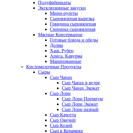
Полуфабрикаты
Эксклюзивные закуски
Мини-рулеты
Сыровяленая вырезка
Говядина сыровяленая
Свинина сыровяленая
Мясные Консервации
Готовые блюда и обеды
Долма
Хаш. Рубец
Ариса. Кавурма
Маринованные
Кисломолочные Продукты
Сыры
Сыр Чанах
Сыр Чанах в ведре
Сыр Чанах Экокат
Сыр Лори
Сыр Лори Премиум
Сыр Лори Экокат
Сыр Лори разный
Сыр Качотта
Сыр Овечий
Сыр Козий
Сыр в Керамике