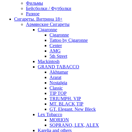
Фильмы
Бейсболки / Футболки
Разное
Сигареты. Витрина 18+
Армянские Сигареты
Cigaronne
Cigaronne
Tattoo by Cigaronne
Center
AMG
5th Street
Mackintosh
GRAND TABACCO
Akhtamar
Ararat
Nostalgia
Classic
TIP TOP
TRIUMPH. VIP
MT. BLACK TIP
GT. Elegant. New Bleck
Lex Tobacco
MORION
SOPRANO, LEX, ALEX
Karelia and others