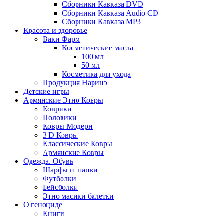
Сборники Кавказа DVD
Сборники Кавказа Audio CD
Сборники Кавказа MP3
Красота и здоровье
Ваки Фарм
Косметические масла
100 мл
50 мл
Косметика для ухода
Продукция Наринэ
Детские игры
Армянские Этно Ковры
Коврики
Половики
Ковры Модерн
3 D Ковры
Классические Ковры
Армянские Ковры
Одежда. Обувь
Шарфы и шапки
Футболки
Бейсболки
Этно масики балетки
О геноциде
Книги