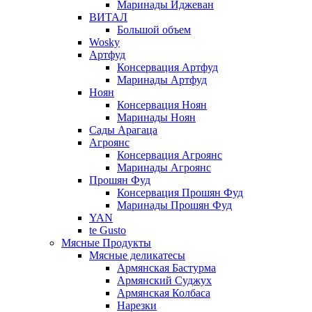
Маринады Иджеван
ВИТАЛ
Большой объем
Wosky
Артфуд
Консервация Артфуд
Маринады Артфуд
Ноян
Консервация Ноян
Маринады Ноян
Сады Арагаца
Агроянс
Консервация Агроянс
Маринады Агроянс
Прошян Фуд
Консервация Прошян Фуд
Маринады Прошян Фуд
YAN
te Gusto
Мясные Продукты
Мясные деликатесы
Армянская Бастурма
Армянский Суджух
Армянская Колбаса
Нарезки