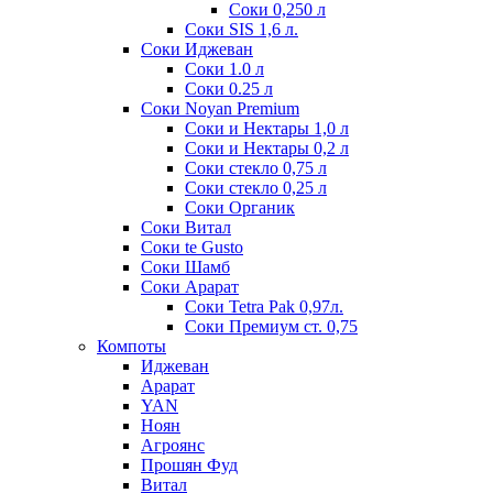
Соки 0,250 л
Соки SIS 1,6 л.
Соки Иджеван
Соки 1.0 л
Соки 0.25 л
Соки Noyan Premium
Соки и Нектары 1,0 л
Соки и Нектары 0,2 л
Соки стекло 0,75 л
Соки стекло 0,25 л
Соки Органик
Соки Витал
Соки te Gusto
Соки Шамб
Соки Арарат
Соки Tetra Pak 0,97л.
Соки Премиум ст. 0,75
Компоты
Иджеван
Арарат
YAN
Ноян
Агроянс
Прошян Фуд
Витал