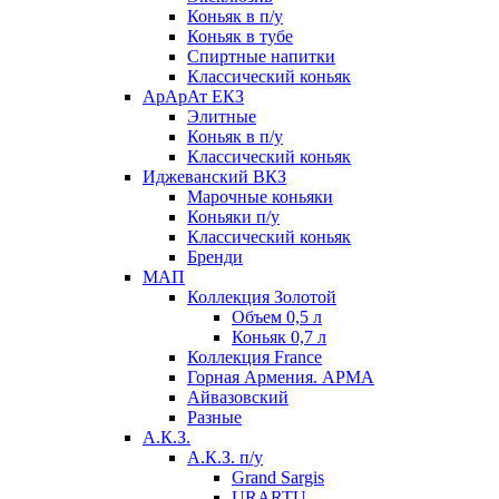
Коньяк в п/у
Коньяк в тубе
Спиртные напитки
Классический коньяк
АрАрАт ЕКЗ
Элитные
Коньяк в п/у
Классический коньяк
Иджеванский ВКЗ
Марочные коньяки
Коньяки п/у
Классический коньяк
Бренди
МАП
Коллекция Золотой
Объем 0,5 л
Коньяк 0,7 л
Коллекция France
Горная Армения. АРМА
Айвазовский
Разные
А.К.З.
А.К.З. п/у
Grand Sargis
URARTU