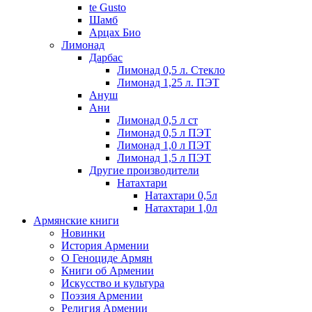
te Gusto
Шамб
Арцах Био
Лимонад
Дарбас
Лимонад 0,5 л. Стекло
Лимонад 1,25 л. ПЭТ
Ануш
Ани
Лимонад 0,5 л ст
Лимонад 0,5 л ПЭТ
Лимонад 1,0 л ПЭТ
Лимонад 1,5 л ПЭТ
Другие производители
Натахтари
Натахтари 0,5л
Натахтари 1,0л
Армянские книги
Новинки
История Армении
О Геноциде Армян
Книги об Армении
Иcкусство и культура
Поэзия Армении
Религия Армении