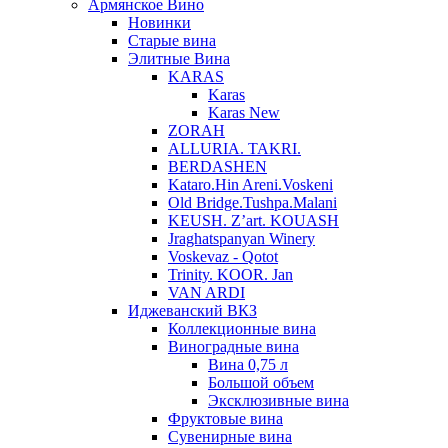
Армянское Вино
Новинки
Старые вина
Элитные Вина
KARAS
Karas
Karas New
ZORAH
ALLURIA. TAKRI.
BERDASHEN
Kataro.Hin Areni.Voskeni
Old Bridge.Tushpa.Malani
KEUSH. Z’art. KOUASH
Jraghatspanyan Winery
Voskevaz - Qotot
Trinity. KOOR. Jan
VAN ARDI
Иджеванский ВКЗ
Коллекционные вина
Виноградные вина
Вина 0,75 л
Большой объем
Эксклюзивные вина
Фруктовые вина
Cувенирные вина