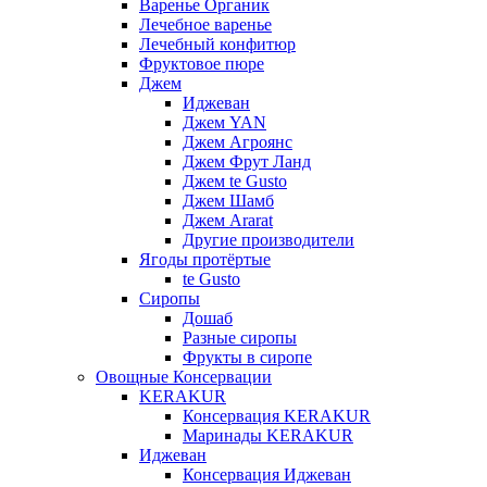
Варенье Органик
Лечебное варенье
Лечебный конфитюр
Фруктовое пюре
Джем
Иджеван
Джем YAN
Джем Агроянс
Джем Фрут Ланд
Джем te Gusto
Джем Шамб
Джем Ararat
Другие производители
Ягоды протёртые
te Gusto
Сиропы
Дошаб
Разные сиропы
Фрукты в сиропе
Овощные Консервации
KERAKUR
Консервация KERAKUR
Маринады KERAKUR
Иджеван
Консервация Иджеван