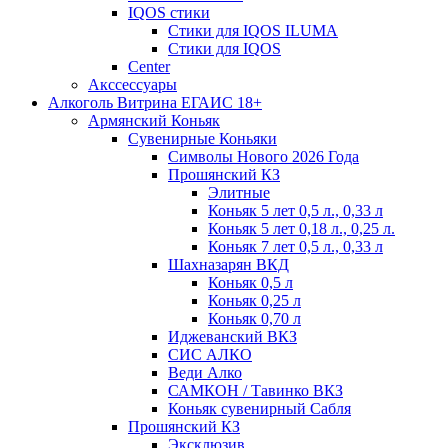
IQOS стики
Стики для IQOS ILUMA
Стики для IQOS
Сenter
Акссессуары
Алкоголь Витрина ЕГАИС 18+
Армянский Коньяк
Сувенирные Коньяки
Символы Нового 2026 Года
Прошянский КЗ
Элитные
Коньяк 5 лет 0,5 л., 0,33 л
Коньяк 5 лет 0,18 л., 0,25 л.
Коньяк 7 лет 0,5 л., 0,33 л
Шахназарян ВКД
Коньяк 0,5 л
Коньяк 0,25 л
Коньяк 0,70 л
Иджеванский ВКЗ
СИС АЛКО
Веди Алко
САМКОН / Тавинко ВКЗ
Коньяк сувенирный Сабля
Прошянский КЗ
Эксклюзив