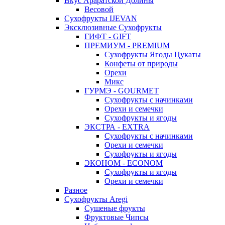
Вкус Араратской Долины
Весовой
Сухофрукты IJEVAN
Эксклюзивные Сухофрукты
ГИФТ - GIFT
ПРЕМИУМ - PREMIUM
Сухофрукты Ягоды Цукаты
Конфеты от природы
Орехи
Микс
ГУРМЭ - GOURMET
Сухофрукты с начинками
Орехи и семечки
Сухофрукты и ягоды
ЭКСТРА - EXTRA
Сухофрукты с начинками
Орехи и семечки
Сухофрукты и ягоды
ЭКОНОМ - ECONOM
Сухофрукты и ягоды
Орехи и семечки
Разное
Сухофрукты Aregi
Сушеные фрукты
Фруктовые Чипсы