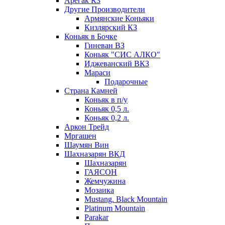
Арегак КЗ
Другие Производители
Армянские Коньяки
Кизлярский КЗ
Коньяк в Бочке
Гиневан ВЗ
Коньяк "СИС АЛКО"
Иджеванский ВКЗ
Мараси
Подарочные
Страна Камней
Коньяк в п/у
Коньяк 0,5 л.
Коньяк 0,2 л.
Аркон Трейд
Мргашен
Шаумян Вин
Шахназарян ВКД
Шахназарян
ГАЯСОН
Жемчужина
Мозаика
Mustang. Black Mountain
Platinum Mountain
Parakar