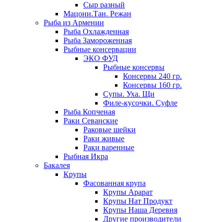
Сыр разный
Мацони.Тан. Режан
Рыба из Армении
Рыба Охлажденная
Рыба Замороженная
Рыбные консервации
ЭКО ФУД
Рыбные консервы
Консервы 240 гр.
Консервы 160 гр.
Супы. Уха. Щи
Филе-кусочки. Суфле
Рыба Копченая
Раки Севанские
Раковые шейки
Раки живые
Раки варенные
Рыбная Икра
Бакалея
Крупы
Фасованная крупа
Крупы Арарат
Крупы Нат Продукт
Крупы Наша Деревня
Другие производители