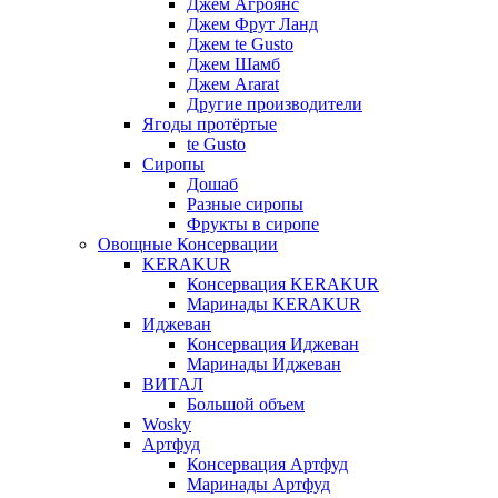
Джем Агроянс
Джем Фрут Ланд
Джем te Gusto
Джем Шамб
Джем Ararat
Другие производители
Ягоды протёртые
te Gusto
Сиропы
Дошаб
Разные сиропы
Фрукты в сиропе
Овощные Консервации
KERAKUR
Консервация KERAKUR
Маринады KERAKUR
Иджеван
Консервация Иджеван
Маринады Иджеван
ВИТАЛ
Большой объем
Wosky
Артфуд
Консервация Артфуд
Маринады Артфуд