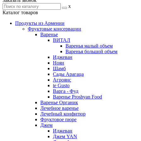
Заказать звонок
x
Каталог товаров
Продукты из Армении
Фруктовые консервации
Варенье
ВИТАЛ
Варенья малый объем
Варенья большой объем
Иджеван
Ноян
Шамб
Сады Арагаца
Агроянс
te Gusto
Варга - Фуд
Варенье Proshyan Food
Варенье Органик
Лечебное варенье
Лечебный конфитюр
Фруктовое пюре
Джем
Иджеван
Джем YAN