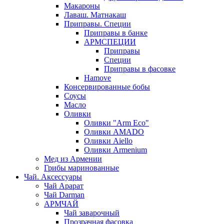
Макароны
Лаваш. Матнакаш
Приправы. Специи
Приправы в банке
АРМСПЕЦИИ
Приправы
Специи
Приправы в фасовке
Hamove
Консервированные бобы
Соусы
Масло
Оливки
Оливки "Arm Eco"
Оливки AMADO
Оливки Aiello
Оливки Armenium
Мед из Армении
Грибы маринованные
Чай. Аксессуары
Чай Арарат
Чай Darman
АРМЧАЙ
Чай заварочный
Прозрачная фасовка