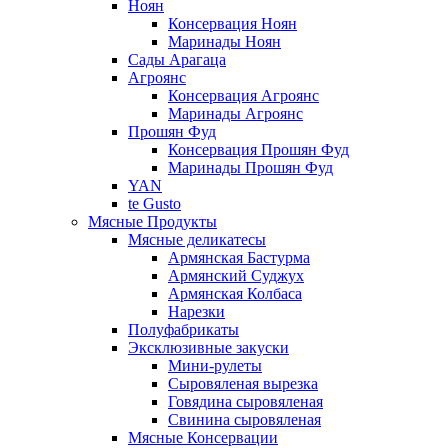
Ноян
Консервация Ноян
Маринады Ноян
Сады Арагаца
Агроянс
Консервация Агроянс
Маринады Агроянс
Прошян Фуд
Консервация Прошян Фуд
Маринады Прошян Фуд
YAN
te Gusto
Мясные Продукты
Мясные деликатесы
Армянская Бастурма
Армянский Суджух
Армянская Колбаса
Нарезки
Полуфабрикаты
Эксклюзивные закуски
Мини-рулеты
Сыровяленая вырезка
Говядина сыровяленая
Свинина сыровяленая
Мясные Консервации