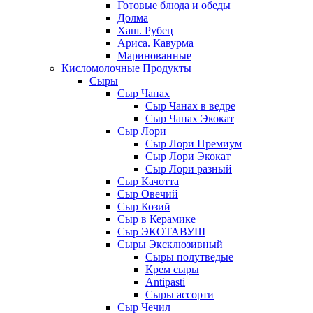
Готовые блюда и обеды
Долма
Хаш. Рубец
Ариса. Кавурма
Маринованные
Кисломолочные Продукты
Сыры
Сыр Чанах
Сыр Чанах в ведре
Сыр Чанах Экокат
Сыр Лори
Сыр Лори Премиум
Сыр Лори Экокат
Сыр Лори разный
Сыр Качотта
Сыр Овечий
Сыр Козий
Сыр в Керамике
Сыр ЭКОТАВУШ
Сыры Эксклюзивный
Сыры полутведые
Крем сыры
Antipasti
Сыры ассорти
Сыр Чечил