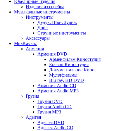
Ювелирные изделия
Изделия из серебра
Музыкальные инструменты
Инструменты
Дудук. Шви. Зурна.
Доол
Струнные инструменты
Аксессуары
MuzKavkaz
Армения
Армения DVD
Арменфильм Киностудия
Ереван Киностудия
Документальное Кино
Мультфильмы
Blu-ray. HD DVD
Армения Audio CD
Армения Audio MP3
Грузия
Грузия DVD
Грузия Audio CD
Грузия MP3
Адыгея
Адыгея DVD
Адыгея Audio CD