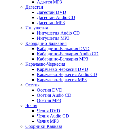
Адыгея MP3
Дагестан
Дагестан DVD
Дагестан Audio CD
Дагестан MP3
Ингушетия
Ингушетия Audio CD
Ингушетия MP3
Кабардино-Балкария
Кабардино-Балкария DVD
Кабардино-Балкария Audio CD
Кабардино-Балкария MP3
Карачаево-Черкесия
Карачаево-Черкесия DVD
Карачаево-Черкесия Audio CD
Карачаево-Черкесия MP3
Осетия
Осетия DVD
Осетия Audio CD
Осетия MP3
Чечня
Чечня DVD
Чечня Audio CD
Чечня MP3
Сборники Кавказа