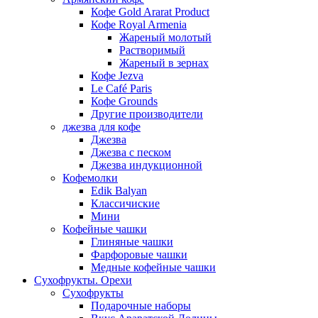
Кофе Gold Ararat Product
Кофе Royal Armenia
Жареный молотый
Растворимый
Жареный в зернах
Кофе Jezva
Le Café Paris
Кофе Grounds
Другие производители
джезва для кофе
Джезва
Джезва с песком
Джезва индукционной
Кофемолки
Edik Balyan
Классичиские
Мини
Кофейные чашки
Глиняные чашки
Фарфоровые чашки
Медные кофейные чашки
Сухофрукты. Орехи
Сухофрукты
Подарочные наборы