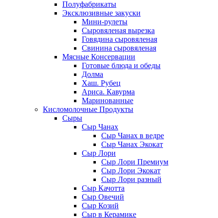
Полуфабрикаты
Эксклюзивные закуски
Мини-рулеты
Сыровяленая вырезка
Говядина сыровяленая
Свинина сыровяленая
Мясные Консервации
Готовые блюда и обеды
Долма
Хаш. Рубец
Ариса. Кавурма
Маринованные
Кисломолочные Продукты
Сыры
Сыр Чанах
Сыр Чанах в ведре
Сыр Чанах Экокат
Сыр Лори
Сыр Лори Премиум
Сыр Лори Экокат
Сыр Лори разный
Сыр Качотта
Сыр Овечий
Сыр Козий
Сыр в Керамике