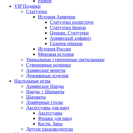
Разное
VIP Подарки
Статуэтки
История Армении
Статуэтки полистоун
Статуэтки бронза
Церкви. Статуэтки
Армянский алфавит
Галерея образов
История России
Мировая история
Уникальные сувенирные светильники
Сувенирные ночники
Армянские монеты
Деревянные изделия
Настольные игры
Армянские Нарды
Нарды + Шахматы
Шахматы
Ломберные столы
Аксессуары для нард
Аксессуары
Фишки для нард
Кости. Зары
Другие производители