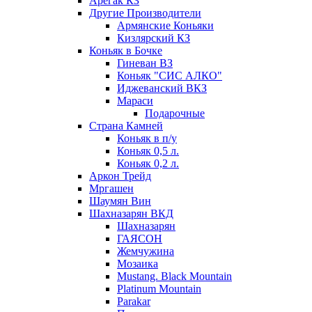
Арегак КЗ
Другие Производители
Армянские Коньяки
Кизлярский КЗ
Коньяк в Бочке
Гиневан ВЗ
Коньяк "СИС АЛКО"
Иджеванский ВКЗ
Мараси
Подарочные
Страна Камней
Коньяк в п/у
Коньяк 0,5 л.
Коньяк 0,2 л.
Аркон Трейд
Мргашен
Шаумян Вин
Шахназарян ВКД
Шахназарян
ГАЯСОН
Жемчужина
Мозаика
Mustang. Black Mountain
Platinum Mountain
Parakar