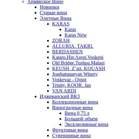
Армянское Вино
Новинки
Старые вина
Элитные Вина
KARAS
Karas
Karas New
ZORAH
ALLURIA. TAKRI.
BERDASHEN
Kataro.Hin Areni.Voskeni
Old Bridge.Tushpa.Malani
KEUSH. Z’art. KOUASH
Jraghatspanyan Winery
Voskevaz - Qotot
Trinity. KOOR. Jan
VAN ARDI
Иджеванский ВКЗ
Коллекционные вина
Виноградные вина
Вина 0,75 л
Большой объем
Эксклюзивные вина
Фруктовые вина
Cувенирные вина