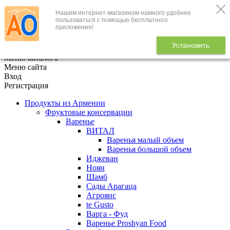
Нашим интернет-магазином намного удобнее
+7 (495) 646-888-1
пользоваться с помощью бесплатного
приложения!
В корзине
0
товаров
Установить
x
Меню каталога
Меню сайта
Вход
Регистрация
Продукты из Армении
Фруктовые консервации
Варенье
ВИТАЛ
Варенья малый объем
Варенья большой объем
Иджеван
Ноян
Шамб
Сады Арагаца
Агроянс
te Gusto
Варга - Фуд
Варенье Proshyan Food