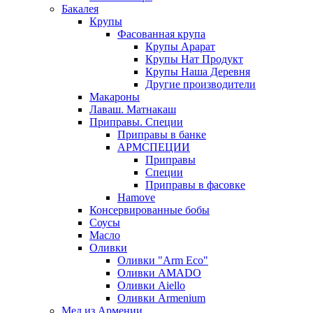
Бакалея
Крупы
Фасованная крупа
Крупы Арарат
Крупы Нат Продукт
Крупы Наша Деревня
Другие производители
Макароны
Лаваш. Матнакаш
Приправы. Специи
Приправы в банке
АРМСПЕЦИИ
Приправы
Специи
Приправы в фасовке
Hamove
Консервированные бобы
Соусы
Масло
Оливки
Оливки "Arm Eco"
Оливки AMADO
Оливки Aiello
Оливки Armenium
Мед из Армении