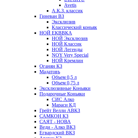
Avetis
А.К.З. классик
Гиневан ВЗ
Эксклюзив
Классический коньяк
НОЙ ЕКВВКА
НОЙ Эксклюзив
НОЙ Классик
НОЙ Легенды
NOY Very Speсial
НОЙ Кремлин
Оганян КЗ
Мадатовъ
Объем 0,5 л
Объем 0,75 л
Эксклюзивные Коньяки
Подарочные Коньяки
СИС Алко
Мараси КД
Грейт Велли АВКЗ
САМКОН КЗ
САЯТ - НОВА
Веди - Алко ВКЗ
Егвардский ВКЗ