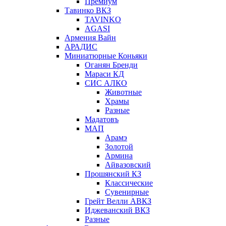
Премиум
Тавинко ВКЗ
TAVINKO
AGASI
Армения Вайн
АРАДИС
Миниатюрные Коньяки
Оганян Бренди
Мараси КД
СИС АЛКО
Животные
Храмы
Разные
Мадатовъ
МАП
Арамэ
Золотой
Армина
Айвазовский
Прошянский КЗ
Классические
Сувенирные
Грейт Велли АВКЗ
Иджеванский ВКЗ
Разные