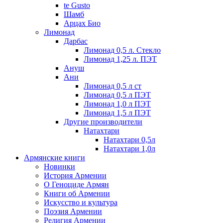
te Gusto
Шамб
Арцах Био
Лимонад
Дарбас
Лимонад 0,5 л. Стекло
Лимонад 1,25 л. ПЭТ
Ануш
Ани
Лимонад 0,5 л ст
Лимонад 0,5 л ПЭТ
Лимонад 1,0 л ПЭТ
Лимонад 1,5 л ПЭТ
Другие производители
Натахтари
Натахтари 0,5л
Натахтари 1,0л
Армянские книги
Новинки
История Армении
О Геноциде Армян
Книги об Армении
Иcкусство и культура
Поэзия Армении
Религия Армении