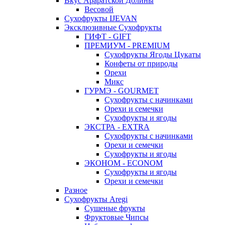
Вкус Араратской Долины
Весовой
Сухофрукты IJEVAN
Эксклюзивные Сухофрукты
ГИФТ - GIFT
ПРЕМИУМ - PREMIUM
Сухофрукты Ягоды Цукаты
Конфеты от природы
Орехи
Микс
ГУРМЭ - GOURMET
Сухофрукты с начинками
Орехи и семечки
Сухофрукты и ягоды
ЭКСТРА - EXTRA
Сухофрукты с начинками
Орехи и семечки
Сухофрукты и ягоды
ЭКОНОМ - ECONOM
Сухофрукты и ягоды
Орехи и семечки
Разное
Сухофрукты Aregi
Сушеные фрукты
Фруктовые Чипсы