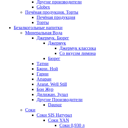
Другие производители
Globex
Печёная продукция. Торты
Печёная продукция
Торты
Безалкогольные напитки
Минеральная Вода
Джермук. Бюрег
Джермук
Джермук классика
Со вкусом лимона
Бюрег
Татни
Бжни. Ной
Гарни
Апаран
Ararat. Well Still
Бон Жур
Дилижан. Зулал
Другие Производители
Dausuz
Соки
Соки SIS Натурал
Соки YAN
Соки 0,930 л