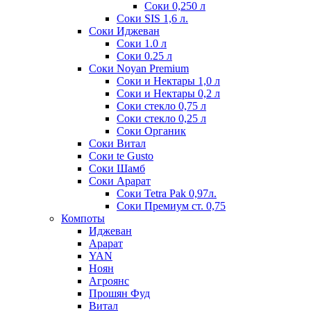
Соки 0,250 л
Соки SIS 1,6 л.
Соки Иджеван
Соки 1.0 л
Соки 0.25 л
Соки Noyan Premium
Соки и Нектары 1,0 л
Соки и Нектары 0,2 л
Соки стекло 0,75 л
Соки стекло 0,25 л
Соки Органик
Соки Витал
Соки te Gusto
Соки Шамб
Соки Арарат
Соки Tetra Pak 0,97л.
Соки Премиум ст. 0,75
Компоты
Иджеван
Арарат
YAN
Ноян
Агроянс
Прошян Фуд
Витал