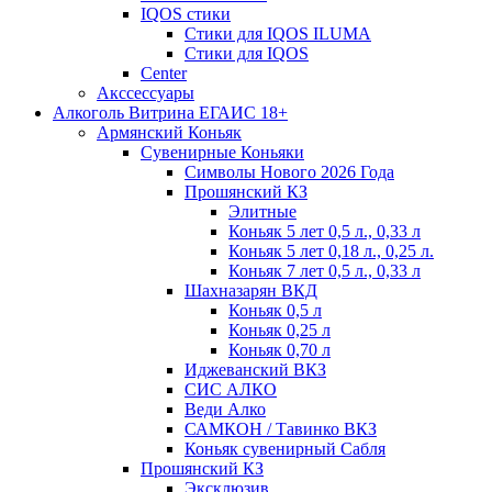
IQOS стики
Стики для IQOS ILUMA
Стики для IQOS
Сenter
Акссессуары
Алкоголь Витрина ЕГАИС 18+
Армянский Коньяк
Сувенирные Коньяки
Символы Нового 2026 Года
Прошянский КЗ
Элитные
Коньяк 5 лет 0,5 л., 0,33 л
Коньяк 5 лет 0,18 л., 0,25 л.
Коньяк 7 лет 0,5 л., 0,33 л
Шахназарян ВКД
Коньяк 0,5 л
Коньяк 0,25 л
Коньяк 0,70 л
Иджеванский ВКЗ
СИС АЛКО
Веди Алко
САМКОН / Тавинко ВКЗ
Коньяк сувенирный Сабля
Прошянский КЗ
Эксклюзив