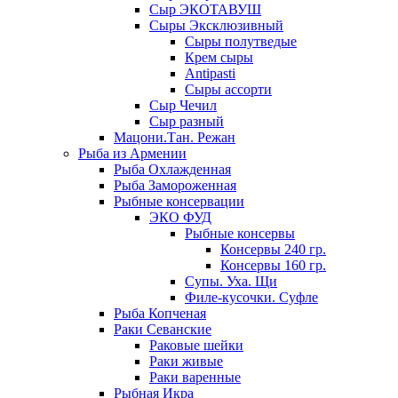
Сыр ЭКОТАВУШ
Сыры Эксклюзивный
Сыры полутведые
Крем сыры
Antipasti
Сыры ассорти
Сыр Чечил
Сыр разный
Мацони.Тан. Режан
Рыба из Армении
Рыба Охлажденная
Рыба Замороженная
Рыбные консервации
ЭКО ФУД
Рыбные консервы
Консервы 240 гр.
Консервы 160 гр.
Супы. Уха. Щи
Филе-кусочки. Суфле
Рыба Копченая
Раки Севанские
Раковые шейки
Раки живые
Раки варенные
Рыбная Икра