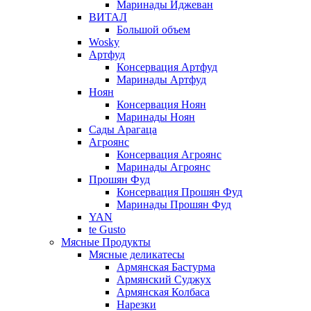
Маринады Иджеван
ВИТАЛ
Большой объем
Wosky
Артфуд
Консервация Артфуд
Маринады Артфуд
Ноян
Консервация Ноян
Маринады Ноян
Сады Арагаца
Агроянс
Консервация Агроянс
Маринады Агроянс
Прошян Фуд
Консервация Прошян Фуд
Маринады Прошян Фуд
YAN
te Gusto
Мясные Продукты
Мясные деликатесы
Армянская Бастурма
Армянский Суджух
Армянская Колбаса
Нарезки