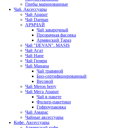
Грибы маринованные
Чай. Аксессуары
Чай Арарат
Чай Darman
АРМЧАЙ
Чай заварочный
Прозрачная фасовка
Армянский Тараз
Чай "IJEVAN". MASIS
Чай Агат
Чай Нане
Чай Гюмри
Чай Манана
Чай травяной
Био-сертифицированный
Весовой
Чай Meron berry
Чай Мега Арарат
Чай в пакете
Фильтр-пакетики
Гофроупаковка
Чай Амарас
Чайные аксессуары
Кофе. Аксессуары
Армянский кофе