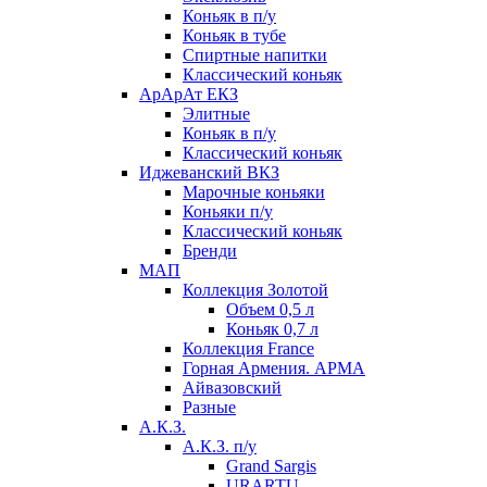
Коньяк в п/у
Коньяк в тубе
Спиртные напитки
Классический коньяк
АрАрАт ЕКЗ
Элитные
Коньяк в п/у
Классический коньяк
Иджеванский ВКЗ
Марочные коньяки
Коньяки п/у
Классический коньяк
Бренди
МАП
Коллекция Золотой
Объем 0,5 л
Коньяк 0,7 л
Коллекция France
Горная Армения. АРМА
Айвазовский
Разные
А.К.З.
А.К.З. п/у
Grand Sargis
URARTU