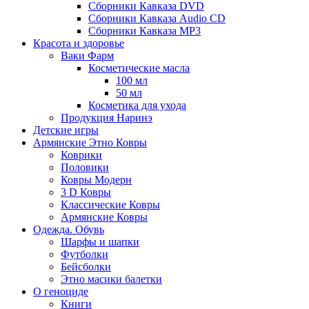
Сборники Кавказа DVD
Сборники Кавказа Audio CD
Сборники Кавказа MP3
Красота и здоровье
Ваки Фарм
Косметические масла
100 мл
50 мл
Косметика для ухода
Продукция Наринэ
Детские игры
Армянские Этно Ковры
Коврики
Половики
Ковры Модерн
3 D Ковры
Классические Ковры
Армянские Ковры
Одежда. Обувь
Шарфы и шапки
Футболки
Бейсболки
Этно масики балетки
О геноциде
Книги