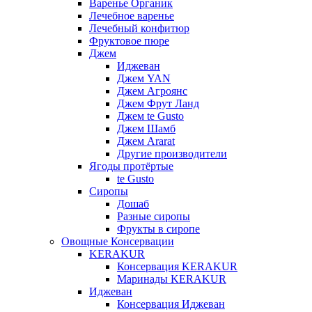
Варенье Органик
Лечебное варенье
Лечебный конфитюр
Фруктовое пюре
Джем
Иджеван
Джем YAN
Джем Агроянс
Джем Фрут Ланд
Джем te Gusto
Джем Шамб
Джем Ararat
Другие производители
Ягоды протёртые
te Gusto
Сиропы
Дошаб
Разные сиропы
Фрукты в сиропе
Овощные Консервации
KERAKUR
Консервация KERAKUR
Маринады KERAKUR
Иджеван
Консервация Иджеван