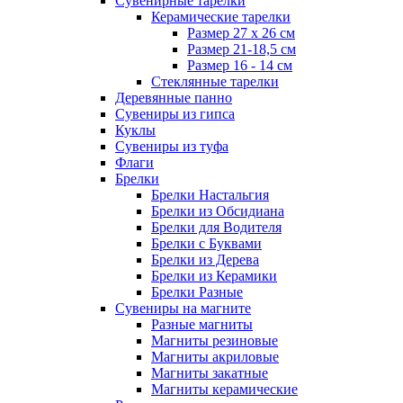
Сувенирные тарелки
Керамические тарелки
Размер 27 х 26 см
Размер 21-18,5 см
Размер 16 - 14 см
Стеклянные тарелки
Деревянные панно
Сувениры из гипса
Куклы
Сувениры из туфа
Флаги
Брелки
Брелки Настальгия
Брелки из Обсидиана
Брелки для Водителя
Брелки с Буквами
Брелки из Дерева
Брелки из Керамики
Брелки Разные
Сувениры на магните
Разные магниты
Магниты резиновые
Магниты акриловые
Магниты закатные
Магниты керамические