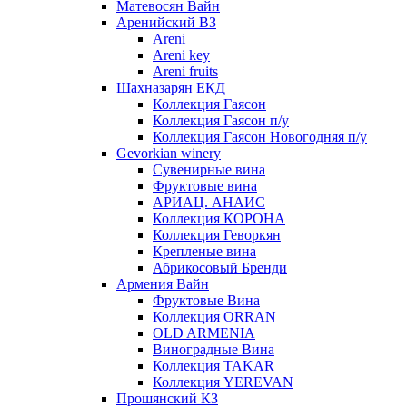
Матевосян Вайн
Аренийский ВЗ
Areni
Areni key
Areni fruits
Шахназарян ЕКД
Коллекция Гаясон
Коллекция Гаясон п/у
Коллекция Гаясон Новогодняя п/у
Gevorkian winery
Сувенирные вина
Фруктовые вина
АРИАЦ. АНАИС
Коллекция КОРОНА
Коллекция Геворкян
Крепленые вина
Абрикосовый Бренди
Армения Вайн
Фруктовые Вина
Коллекция ORRAN
OLD ARMENIA
Виноградные Вина
Коллекция TAKAR
Коллекция YEREVAN
Прошянский КЗ