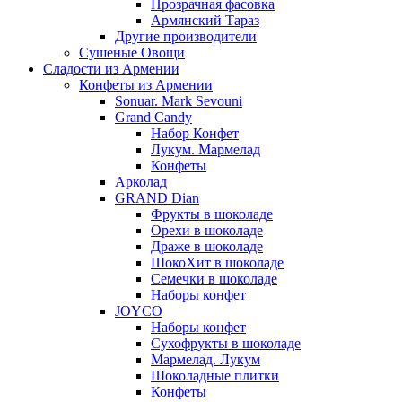
Прозрачная фасовка
Армянский Тараз
Другие производители
Сушеные Овощи
Сладости из Армении
Конфеты из Армении
Sonuar. Mark Sevouni
Grand Candy
Набор Конфет
Лукум. Мармелад
Конфеты
Арколад
GRAND Dian
Фрукты в шоколаде
Орехи в шоколаде
Драже в шоколаде
ШокоХит в шоколаде
Семечки в шоколаде
Наборы конфет
JOYCO
Наборы конфет
Сухофрукты в шоколаде
Мармелад. Лукум
Шоколадные плитки
Конфеты