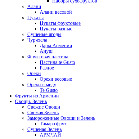
Наборы сухофруктов
Алани
Алани весовой
Цукаты
Цукаты фруктовые
Цукаты разные
Сушеные ягоды
Чурчхела
Дары Армении
Ануш
Фруктовая пастила
Пастила te Gusto
Разное
Орехи
Орехи весовые
Орехи в меду
Te Gusto
Фрукты из Армении
Овощи. Зелень
Свежие Овощи
Свежая Зелень
Замороженные Овощи и Зелень
Тамара фрут
Сушеная Зелень
АРМЧАЙ