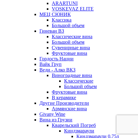
ARARTUNI
VOSKEVAZ ELITE
МЕЦ СЮНИК
Классика
Большой объем
Гиневан ВЗ
Классические вина
Большой объем
Сувенирные вина
Фруктовые вина
Гордость Нации
Вайк Груп
Веди - Алко ВКЗ
Виноградные вина
Классические
Большой объем
Фруктовые вина
В керамике
Другие Производители
Армянские вина
Givany Wine
Вина из Грузии
Кварельский Погреб
Киндзмараули
Киндзмараули 0,75л