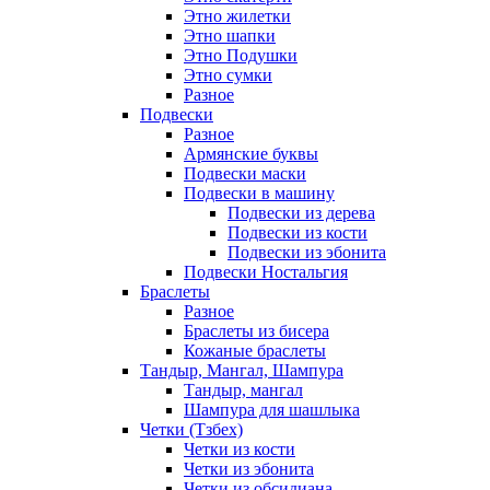
Этно жилетки
Этно шапки
Этно Подушки
Этно сумки
Разное
Подвески
Разное
Армянские буквы
Подвески маски
Подвески в машину
Подвески из дерева
Подвески из кости
Подвески из эбонита
Подвески Ностальгия
Браслеты
Разное
Браслеты из бисера
Кожаные браслеты
Тандыр, Мангал, Шампура
Тандыр, мангал
Шампура для шашлыка
Четки (Тзбех)
Четки из кости
Четки из эбонита
Четки из обсидиана