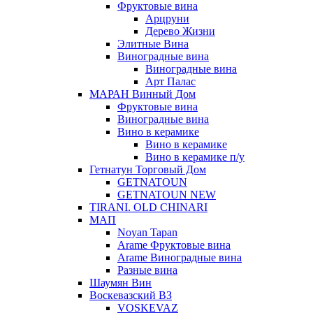
Фруктовые вина
Арцруни
Дерево Жизни
Элитные Вина
Виноградные вина
Виноградные вина
Арт Палас
МАРАН Винный Дом
Фруктовые вина
Виноградные вина
Вино в керамике
Вино в керамике
Вино в керамике п/у
Гетнатун Торговый Дом
GETNATOUN
GETNATOUN NEW
TIRANI. OLD CHINARI
МАП
Noyan Tapan
Arame Фруктовые вина
Arame Виноградные вина
Разные вина
Шаумян Вин
Воскевазский ВЗ
VOSKEVAZ