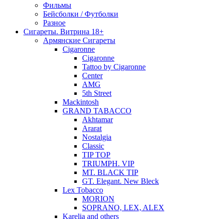
Фильмы
Бейсболки / Футболки
Разное
Сигареты. Витрина 18+
Армянские Сигареты
Cigaronne
Cigaronne
Tattoo by Cigaronne
Center
AMG
5th Street
Mackintosh
GRAND TABACCO
Akhtamar
Ararat
Nostalgia
Classic
TIP TOP
TRIUMPH. VIP
MT. BLACK TIP
GT. Elegant. New Bleck
Lex Tobacco
MORION
SOPRANO, LEX, ALEX
Karelia and others