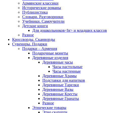
Армянские классики
Исторические романы
Публицистика
Словари. Разговорники
Учебники. Самоучители
Детские книги
Для дошкольников<br> и младших классов
Разное
Кроссворды. Сканворды
Сувениры. Подарки
Подарки – Армения
Подарочные монеты
Деревянные изделия
Деревянные часы
Часы настольные
Часы настенные
Деревянные Храмы
Подставки для напитков
Деревянные Тарелки
Деревянные Вазы
Деревянные Кресты
Деревянные Гранаты
Разное
Этнические товары
Этно скатерти