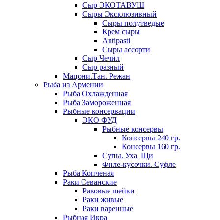
Сыр ЭКОТАВУШ
Сыры Эксклюзивный
Сыры полутведые
Крем сыры
Antipasti
Сыры ассорти
Сыр Чечил
Сыр разный
Мацони.Тан. Режан
Рыба из Армении
Рыба Охлажденная
Рыба Замороженная
Рыбные консервации
ЭКО ФУД
Рыбные консервы
Консервы 240 гр.
Консервы 160 гр.
Супы. Уха. Щи
Филе-кусочки. Суфле
Рыба Копченая
Раки Севанские
Раковые шейки
Раки живые
Раки варенные
Рыбная Икра