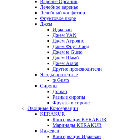
Варенье Органик
Лечебное варенье
Лечебный конфитюр
Фруктовое пюре
Джем
Иджеван
Джем YAN
Джем Агроянс
Джем Фрут Ланд
Джем te Gusto
Джем Шамб
Джем Ararat
Другие производители
Ягоды протёртые
te Gusto
Сиропы
Дошаб
Разные сиропы
Фрукты в сиропе
Овощные Консервации
KERAKUR
Консервация KERAKUR
Маринады KERAKUR
Иджеван
Консервация Иджеван