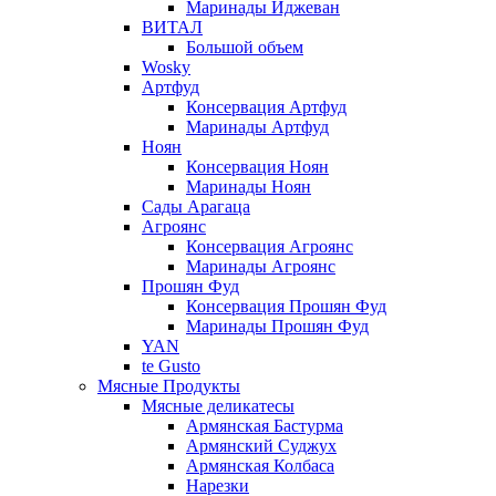
Маринады Иджеван
ВИТАЛ
Большой объем
Wosky
Артфуд
Консервация Артфуд
Маринады Артфуд
Ноян
Консервация Ноян
Маринады Ноян
Сады Арагаца
Агроянс
Консервация Агроянс
Маринады Агроянс
Прошян Фуд
Консервация Прошян Фуд
Маринады Прошян Фуд
YAN
te Gusto
Мясные Продукты
Мясные деликатесы
Армянская Бастурма
Армянский Суджух
Армянская Колбаса
Нарезки