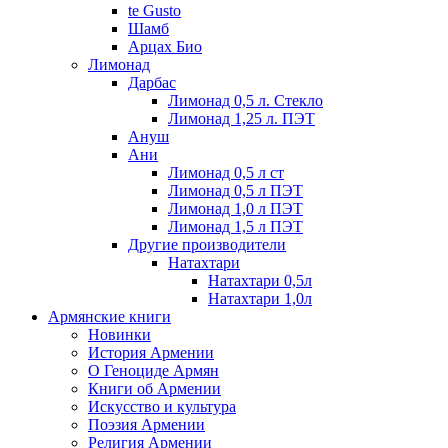
te Gusto
Шамб
Арцах Био
Лимонад
Дарбас
Лимонад 0,5 л. Стекло
Лимонад 1,25 л. ПЭТ
Ануш
Ани
Лимонад 0,5 л ст
Лимонад 0,5 л ПЭТ
Лимонад 1,0 л ПЭТ
Лимонад 1,5 л ПЭТ
Другие производители
Натахтари
Натахтари 0,5л
Натахтари 1,0л
Армянские книги
Новинки
История Армении
О Геноциде Армян
Книги об Армении
Иcкусство и культура
Поэзия Армении
Религия Армении