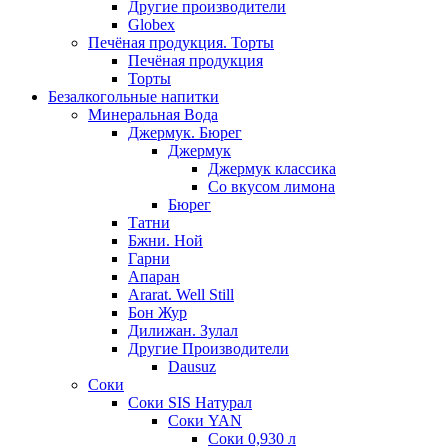
Другие производители
Globex
Печёная продукция. Торты
Печёная продукция
Торты
Безалкогольные напитки
Минеральная Вода
Джермук. Бюрег
Джермук
Джермук классика
Со вкусом лимона
Бюрег
Татни
Бжни. Ной
Гарни
Апаран
Ararat. Well Still
Бон Жур
Дилижан. Зулал
Другие Производители
Dausuz
Соки
Соки SIS Натурал
Соки YAN
Соки 0,930 л