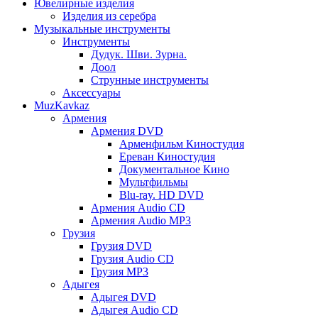
Ювелирные изделия
Изделия из серебра
Музыкальные инструменты
Инструменты
Дудук. Шви. Зурна.
Доол
Струнные инструменты
Аксессуары
MuzKavkaz
Армения
Армения DVD
Арменфильм Киностудия
Ереван Киностудия
Документальное Кино
Мультфильмы
Blu-ray. HD DVD
Армения Audio CD
Армения Audio MP3
Грузия
Грузия DVD
Грузия Audio CD
Грузия MP3
Адыгея
Адыгея DVD
Адыгея Audio CD