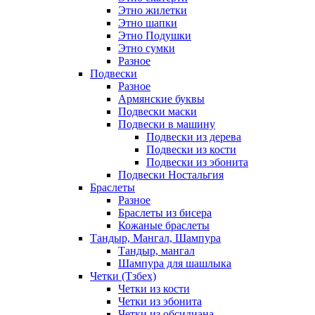
Этно жилетки
Этно шапки
Этно Подушки
Этно сумки
Разное
Подвески
Разное
Армянские буквы
Подвески маски
Подвески в машину
Подвески из дерева
Подвески из кости
Подвески из эбонита
Подвески Ностальгия
Браслеты
Разное
Браслеты из бисера
Кожаные браслеты
Тандыр, Мангал, Шампура
Тандыр, мангал
Шампура для шашлыка
Четки (Тзбех)
Четки из кости
Четки из эбонита
Четки из обсидиана