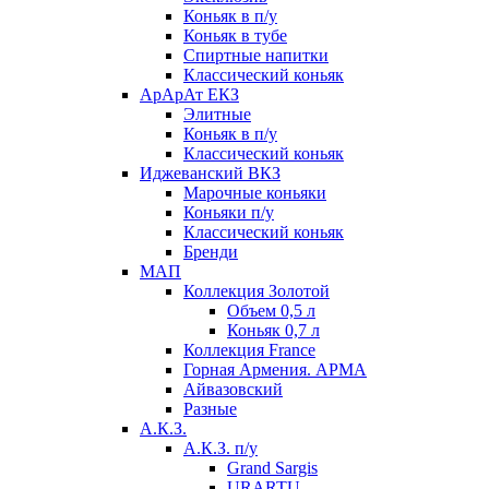
Коньяк в п/у
Коньяк в тубе
Спиртные напитки
Классический коньяк
АрАрАт ЕКЗ
Элитные
Коньяк в п/у
Классический коньяк
Иджеванский ВКЗ
Марочные коньяки
Коньяки п/у
Классический коньяк
Бренди
МАП
Коллекция Золотой
Объем 0,5 л
Коньяк 0,7 л
Коллекция France
Горная Армения. АРМА
Айвазовский
Разные
А.К.З.
А.К.З. п/у
Grand Sargis
URARTU