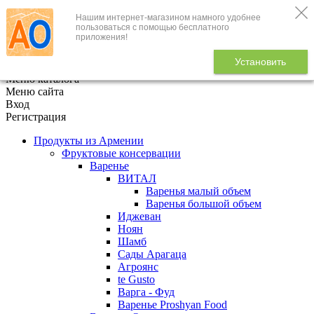
Нашим интернет-магазином намного удобнее
+7 (495) 646-888-1
пользоваться с помощью бесплатного
приложения!
В корзине
0
товаров
Установить
x
Меню каталога
Меню сайта
Вход
Регистрация
Продукты из Армении
Фруктовые консервации
Варенье
ВИТАЛ
Варенья малый объем
Варенья большой объем
Иджеван
Ноян
Шамб
Сады Арагаца
Агроянс
te Gusto
Варга - Фуд
Варенье Proshyan Food