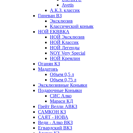
Avetis
А.К.З. классик
Гиневан ВЗ
Эксклюзив
Классический коньяк
НОЙ ЕКВВКА
НОЙ Эксклюзив
НОЙ Классик
НОЙ Легенды
NOY Very Speсial
НОЙ Кремлин
Оганян КЗ
Мадатовъ
Объем 0,5 л
Объем 0,75 л
Эксклюзивные Коньяки
Подарочные Коньяки
СИС Алко
Мараси КД
Грейт Велли АВКЗ
САМКОН КЗ
САЯТ - НОВА
Веди - Алко ВКЗ
Егвардский ВКЗ