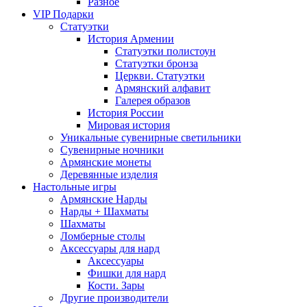
Разное
VIP Подарки
Статуэтки
История Армении
Статуэтки полистоун
Статуэтки бронза
Церкви. Статуэтки
Армянский алфавит
Галерея образов
История России
Мировая история
Уникальные сувенирные светильники
Сувенирные ночники
Армянские монеты
Деревянные изделия
Настольные игры
Армянские Нарды
Нарды + Шахматы
Шахматы
Ломберные столы
Аксессуары для нард
Аксессуары
Фишки для нард
Кости. Зары
Другие производители