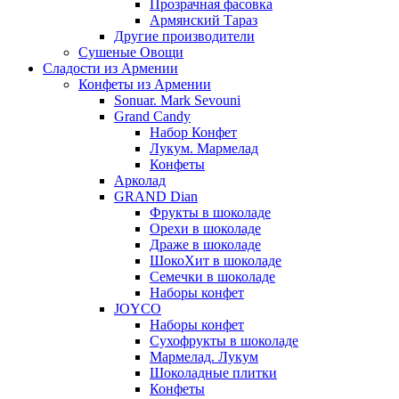
Прозрачная фасовка
Армянский Тараз
Другие производители
Сушеные Овощи
Сладости из Армении
Конфеты из Армении
Sonuar. Mark Sevouni
Grand Candy
Набор Конфет
Лукум. Мармелад
Конфеты
Арколад
GRAND Dian
Фрукты в шоколаде
Орехи в шоколаде
Драже в шоколаде
ШокоХит в шоколаде
Семечки в шоколаде
Наборы конфет
JOYCO
Наборы конфет
Сухофрукты в шоколаде
Мармелад. Лукум
Шоколадные плитки
Конфеты