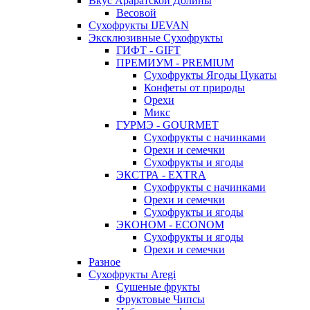
Вкус Араратской Долины
Весовой
Сухофрукты IJEVAN
Эксклюзивные Сухофрукты
ГИФТ - GIFT
ПРЕМИУМ - PREMIUM
Сухофрукты Ягоды Цукаты
Конфеты от природы
Орехи
Микс
ГУРМЭ - GOURMET
Сухофрукты с начинками
Орехи и семечки
Сухофрукты и ягоды
ЭКСТРА - EXTRA
Сухофрукты с начинками
Орехи и семечки
Сухофрукты и ягоды
ЭКОНОМ - ECONOM
Сухофрукты и ягоды
Орехи и семечки
Разное
Сухофрукты Aregi
Сушеные фрукты
Фруктовые Чипсы