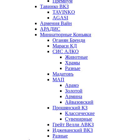
Премиум
Тавинко ВКЗ
TAVINKO
AGASI
Армения Вайн
АРАДИС
Миниатюрные Коньяки
Оганян Бренди
Мараси КД
СИС АЛКО
Животные
Храмы
Разные
Мадатовъ
МАП
Арамэ
Золотой
Армина
Айвазовский
Прошянский КЗ
Классические
Сувенирные
Грейт Велли АВКЗ
Иджеванский ВКЗ
Разные