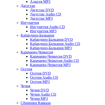
Адыгея MP3
Дагестан
Дагестан DVD
Дагестан Audio CD
Дагестан MP3
Ингушетия
Ингушетия Audio CD
Ингушетия MP3
Кабардино-Балкария
Кабардино-Балкария DVD
Кабардино-Балкария Audio CD
Кабардино-Балкария MP3
Карачаево-Черкесия
Карачаево-Черкесия DVD
Карачаево-Черкесия Audio CD
Карачаево-Черкесия MP3
Осетия
Осетия DVD
Осетия Audio CD
Осетия MP3
Чечня
Чечня DVD
Чечня Audio CD
Чечня MP3
Сборники Кавказа