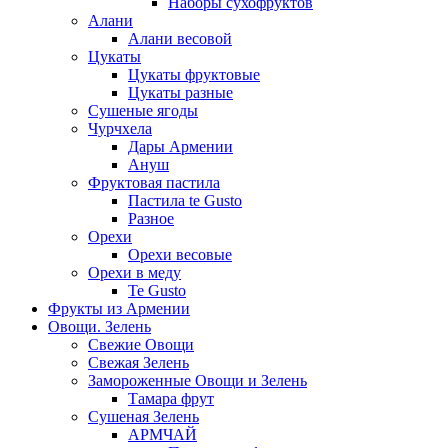
Наборы сухофруктов
Алани
Алани весовой
Цукаты
Цукаты фруктовые
Цукаты разные
Сушеные ягоды
Чурчхела
Дары Армении
Ануш
Фруктовая пастила
Пастила te Gusto
Разное
Орехи
Орехи весовые
Орехи в меду
Te Gusto
Фрукты из Армении
Овощи. Зелень
Свежие Овощи
Свежая Зелень
Замороженные Овощи и Зелень
Тамара фрут
Сушеная Зелень
АРМЧАЙ