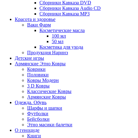
Сборники Кавказа DVD
Сборники Кавказа Audio CD
Сборники Кавказа MP3
Красота и здоровье
Ваки Фарм
Косметические масла
100 мл
50 мл
Косметика для ухода
Продукция Наринэ
Детские игры
Армянские Этно Ковры
Коврики
Половики
Ковры Модерн
3 D Ковры
Классические Ковры
Армянские Ковры
Одежда. Обувь
Шарфы и шапки
Футболки
Бейсболки
Этно масики балетки
О геноциде
Книги