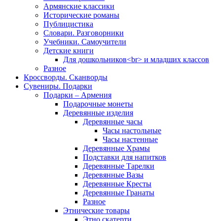
Армянские классики
Исторические романы
Публицистика
Словари. Разговорники
Учебники. Самоучители
Детские книги
Для дошкольников<br> и младших классов
Разное
Кроссворды. Сканворды
Сувениры. Подарки
Подарки – Армения
Подарочные монеты
Деревянные изделия
Деревянные часы
Часы настольные
Часы настенные
Деревянные Храмы
Подставки для напитков
Деревянные Тарелки
Деревянные Вазы
Деревянные Кресты
Деревянные Гранаты
Разное
Этнические товары
Этно скатерти