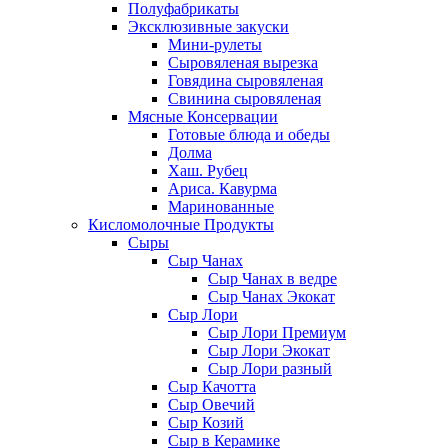
Полуфабрикаты
Эксклюзивные закуски
Мини-рулеты
Сыровяленая вырезка
Говядина сыровяленая
Свинина сыровяленая
Мясные Консервации
Готовые блюда и обеды
Долма
Хаш. Рубец
Ариса. Кавурма
Маринованные
Кисломолочные Продукты
Сыры
Сыр Чанах
Сыр Чанах в ведре
Сыр Чанах Экокат
Сыр Лори
Сыр Лори Премиум
Сыр Лори Экокат
Сыр Лори разный
Сыр Качотта
Сыр Овечий
Сыр Козий
Сыр в Керамике