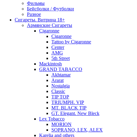
Фильмы
Бейсболки / Футболки
Разное
Сигареты. Витрина 18+
Армянские Сигареты
Cigaronne
Cigaronne
Tattoo by Cigaronne
Center
AMG
5th Street
Mackintosh
GRAND TABACCO
Akhtamar
Ararat
Nostalgia
Classic
TIP TOP
TRIUMPH. VIP
MT. BLACK TIP
GT. Elegant. New Bleck
Lex Tobacco
MORION
SOPRANO, LEX, ALEX
Karelia and others