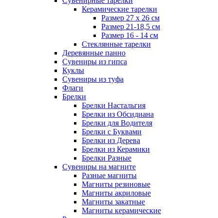
Сувенирные тарелки
Керамические тарелки
Размер 27 х 26 см
Размер 21-18,5 см
Размер 16 - 14 см
Стеклянные тарелки
Деревянные панно
Сувениры из гипса
Куклы
Сувениры из туфа
Флаги
Брелки
Брелки Настальгия
Брелки из Обсидиана
Брелки для Водителя
Брелки с Буквами
Брелки из Дерева
Брелки из Керамики
Брелки Разные
Сувениры на магните
Разные магниты
Магниты резиновые
Магниты акриловые
Магниты закатные
Магниты керамические