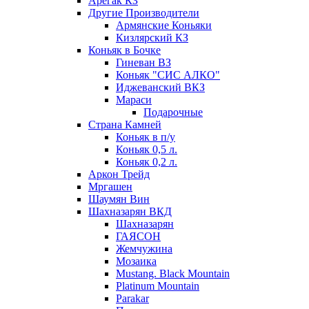
Арегак КЗ
Другие Производители
Армянские Коньяки
Кизлярский КЗ
Коньяк в Бочке
Гиневан ВЗ
Коньяк "СИС АЛКО"
Иджеванский ВКЗ
Мараси
Подарочные
Страна Камней
Коньяк в п/у
Коньяк 0,5 л.
Коньяк 0,2 л.
Аркон Трейд
Мргашен
Шаумян Вин
Шахназарян ВКД
Шахназарян
ГАЯСОН
Жемчужина
Мозаика
Mustang. Black Mountain
Platinum Mountain
Parakar