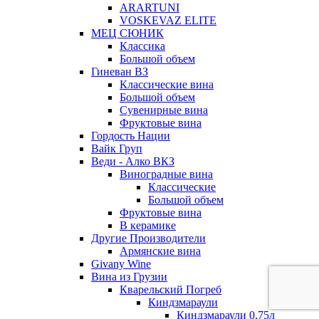
ARARTUNI
VOSKEVAZ ELITE
МЕЦ СЮНИК
Классика
Большой объем
Гиневан ВЗ
Классические вина
Большой объем
Сувенирные вина
Фруктовые вина
Гордость Нации
Вайк Груп
Веди - Алко ВКЗ
Виноградные вина
Классические
Большой объем
Фруктовые вина
В керамике
Другие Производители
Армянские вина
Givany Wine
Вина из Грузии
Кварельский Погреб
Киндзмараули
Киндзмараули 0,75л