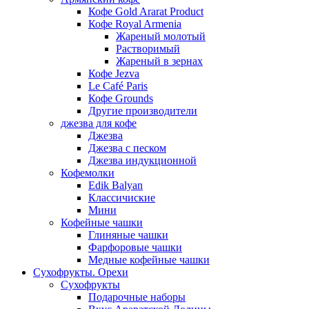
Кофе Gold Ararat Product
Кофе Royal Armenia
Жареный молотый
Растворимый
Жареный в зернах
Кофе Jezva
Le Café Paris
Кофе Grounds
Другие производители
джезва для кофе
Джезва
Джезва с песком
Джезва индукционной
Кофемолки
Edik Balyan
Классичиские
Мини
Кофейные чашки
Глиняные чашки
Фарфоровые чашки
Медные кофейные чашки
Сухофрукты. Орехи
Сухофрукты
Подарочные наборы