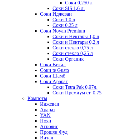
Соки 0,250 л
Соки SIS 1,6 л.
Соки Иджеван
Соки 1.0 л
Соки 0.25 л
Соки Noyan Premium
Соки и Нектары 1,0 л
Соки и Нектары 0,2 л
Соки стекло 0,75 л
Соки стекло 0,25 л
Соки Органик
Соки Витал
Соки te Gusto
Соки Шамб
Соки Арарат
Соки Tetra Pak 0,97л.
Соки Премиум ст. 0,75
Компоты
Иджеван
Арарат
YAN
Ноян
Агроянс
Прошян Фуд
Витал