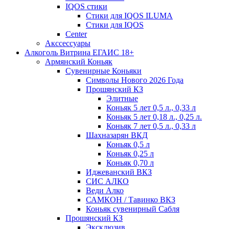
IQOS стики
Стики для IQOS ILUMA
Стики для IQOS
Сenter
Акссессуары
Алкоголь Витрина ЕГАИС 18+
Армянский Коньяк
Сувенирные Коньяки
Символы Нового 2026 Года
Прошянский КЗ
Элитные
Коньяк 5 лет 0,5 л., 0,33 л
Коньяк 5 лет 0,18 л., 0,25 л.
Коньяк 7 лет 0,5 л., 0,33 л
Шахназарян ВКД
Коньяк 0,5 л
Коньяк 0,25 л
Коньяк 0,70 л
Иджеванский ВКЗ
СИС АЛКО
Веди Алко
САМКОН / Тавинко ВКЗ
Коньяк сувенирный Сабля
Прошянский КЗ
Эксклюзив