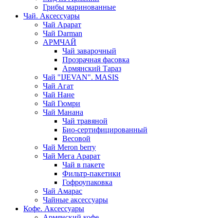
Грибы маринованные
Чай. Аксессуары
Чай Арарат
Чай Darman
АРМЧАЙ
Чай заварочный
Прозрачная фасовка
Армянский Тараз
Чай "IJEVAN". MASIS
Чай Агат
Чай Нане
Чай Гюмри
Чай Манана
Чай травяной
Био-сертифицированный
Весовой
Чай Meron berry
Чай Мега Арарат
Чай в пакете
Фильтр-пакетики
Гофроупаковка
Чай Амарас
Чайные аксессуары
Кофе. Аксессуары
Армянский кофе