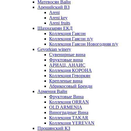
Матевосян Вайн
Аренийский ВЗ
Areni
Areni key
Areni fruits
Шахназарян ЕКД
Коллекция Гаясон
Коллекция Гаясон п/у
Коллекция Гаясон Новогодняя п/у
Gevorkian winery
Сувенирные вина
Фруктовые вина
АРИАЦ. АНАИС
Коллекция КОРОНА
Коллекция Геворкян
Крепленые вина
Абрикосовый Бренди
Армения Вайн
Фруктовые Вина
Коллекция ORRAN
OLD ARMENIA
Виноградные Вина
Коллекция TAKAR
Коллекция YEREVAN
Прошянский КЗ