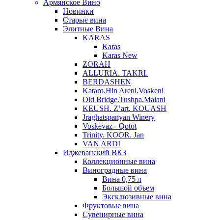
Армянское Вино
Новинки
Старые вина
Элитные Вина
KARAS
Karas
Karas New
ZORAH
ALLURIA. TAKRI.
BERDASHEN
Kataro.Hin Areni.Voskeni
Old Bridge.Tushpa.Malani
KEUSH. Z’art. KOUASH
Jraghatspanyan Winery
Voskevaz - Qotot
Trinity. KOOR. Jan
VAN ARDI
Иджеванский ВКЗ
Коллекционные вина
Виноградные вина
Вина 0,75 л
Большой объем
Эксклюзивные вина
Фруктовые вина
Cувенирные вина