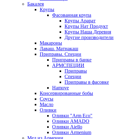
Бакалея
Крупы
Фасованная крупа
Крупы Арарат
Крупы Нат Продукт
Крупы Наша Деревня
Другие производители
Макароны
Лаваш. Матнакаш
Приправы. Специи
Приправы в банке
АРМСПЕЦИИ
Приправы
Специи
Приправы в фасовке
Hamove
Консервированные бобы
Соусы
Масло
Оливки
Оливки "Arm Eco"
Оливки AMADO
Оливки Aiello
Оливки Armenium
Мед из Армении