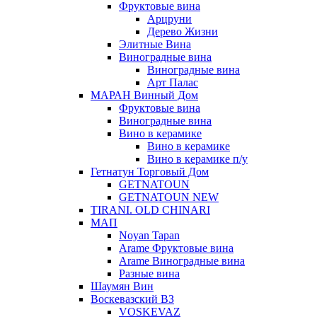
Фруктовые вина
Арцруни
Дерево Жизни
Элитные Вина
Виноградные вина
Виноградные вина
Арт Палас
МАРАН Винный Дом
Фруктовые вина
Виноградные вина
Вино в керамике
Вино в керамике
Вино в керамике п/у
Гетнатун Торговый Дом
GETNATOUN
GETNATOUN NEW
TIRANI. OLD CHINARI
МАП
Noyan Tapan
Arame Фруктовые вина
Arame Виноградные вина
Разные вина
Шаумян Вин
Воскевазский ВЗ
VOSKEVAZ