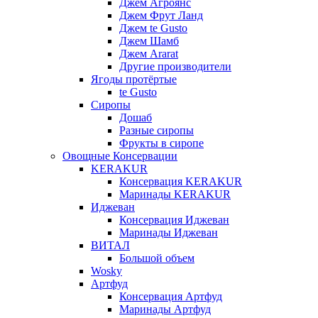
Джем Агроянс
Джем Фрут Ланд
Джем te Gusto
Джем Шамб
Джем Ararat
Другие производители
Ягоды протёртые
te Gusto
Сиропы
Дошаб
Разные сиропы
Фрукты в сиропе
Овощные Консервации
KERAKUR
Консервация KERAKUR
Маринады KERAKUR
Иджеван
Консервация Иджеван
Маринады Иджеван
ВИТАЛ
Большой объем
Wosky
Артфуд
Консервация Артфуд
Маринады Артфуд