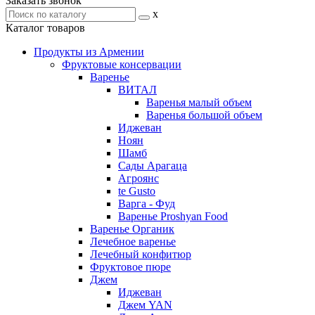
Заказать звонок
x
Каталог товаров
Продукты из Армении
Фруктовые консервации
Варенье
ВИТАЛ
Варенья малый объем
Варенья большой объем
Иджеван
Ноян
Шамб
Сады Арагаца
Агроянс
te Gusto
Варга - Фуд
Варенье Proshyan Food
Варенье Органик
Лечебное варенье
Лечебный конфитюр
Фруктовое пюре
Джем
Иджеван
Джем YAN