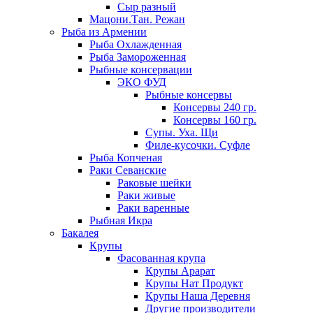
Сыр разный
Мацони.Тан. Режан
Рыба из Армении
Рыба Охлажденная
Рыба Замороженная
Рыбные консервации
ЭКО ФУД
Рыбные консервы
Консервы 240 гр.
Консервы 160 гр.
Супы. Уха. Щи
Филе-кусочки. Суфле
Рыба Копченая
Раки Севанские
Раковые шейки
Раки живые
Раки варенные
Рыбная Икра
Бакалея
Крупы
Фасованная крупа
Крупы Арарат
Крупы Нат Продукт
Крупы Наша Деревня
Другие производители