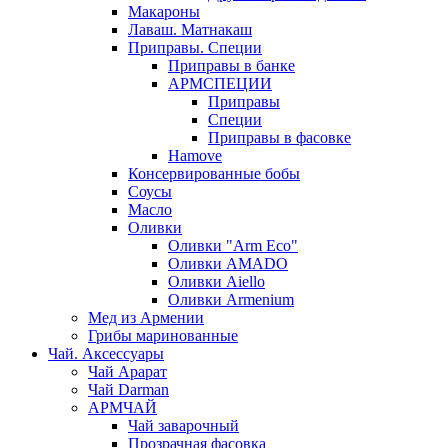
Макароны
Лаваш. Матнакаш
Приправы. Специи
Приправы в банке
АРМСПЕЦИИ
Приправы
Специи
Приправы в фасовке
Hamove
Консервированные бобы
Соусы
Масло
Оливки
Оливки "Arm Eco"
Оливки AMADO
Оливки Aiello
Оливки Armenium
Мед из Армении
Грибы маринованные
Чай. Аксессуары
Чай Арарат
Чай Darman
АРМЧАЙ
Чай заварочный
Прозрачная фасовка