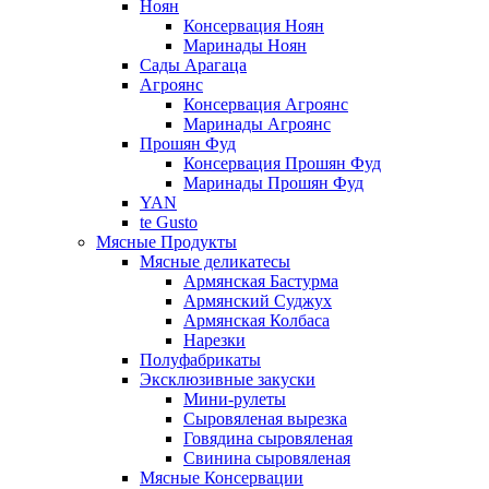
Ноян
Консервация Ноян
Маринады Ноян
Сады Арагаца
Агроянс
Консервация Агроянс
Маринады Агроянс
Прошян Фуд
Консервация Прошян Фуд
Маринады Прошян Фуд
YAN
te Gusto
Мясные Продукты
Мясные деликатесы
Армянская Бастурма
Армянский Суджух
Армянская Колбаса
Нарезки
Полуфабрикаты
Эксклюзивные закуски
Мини-рулеты
Сыровяленая вырезка
Говядина сыровяленая
Свинина сыровяленая
Мясные Консервации