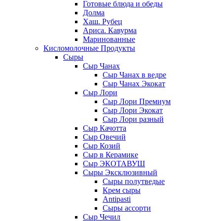
Готовые блюда и обеды
Долма
Хаш. Рубец
Ариса. Кавурма
Маринованные
Кисломолочные Продукты
Сыры
Сыр Чанах
Сыр Чанах в ведре
Сыр Чанах Экокат
Сыр Лори
Сыр Лори Премиум
Сыр Лори Экокат
Сыр Лори разный
Сыр Качотта
Сыр Овечий
Сыр Козий
Сыр в Керамике
Сыр ЭКОТАВУШ
Сыры Эксклюзивный
Сыры полутведые
Крем сыры
Antipasti
Сыры ассорти
Сыр Чечил