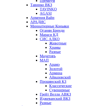
Премиум
Тавинко ВКЗ
TAVINKO
AGASI
Армения Вайн
АРАДИС
Миниатюрные Коньяки
Оганян Бренди
Мараси КД
СИС АЛКО
Животные
Храмы
Разные
Мадатовъ
МАП
Арамэ
Золотой
Армина
Айвазовский
Прошянский КЗ
Классические
Сувенирные
Грейт Велли АВКЗ
Иджеванский ВКЗ
Разные