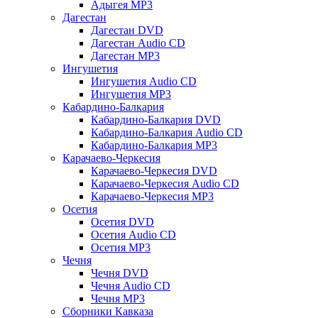
Адыгея MP3
Дагестан
Дагестан DVD
Дагестан Audio CD
Дагестан MP3
Ингушетия
Ингушетия Audio CD
Ингушетия MP3
Кабардино-Балкария
Кабардино-Балкария DVD
Кабардино-Балкария Audio CD
Кабардино-Балкария MP3
Карачаево-Черкесия
Карачаево-Черкесия DVD
Карачаево-Черкесия Audio CD
Карачаево-Черкесия MP3
Осетия
Осетия DVD
Осетия Audio CD
Осетия MP3
Чечня
Чечня DVD
Чечня Audio CD
Чечня MP3
Сборники Кавказа