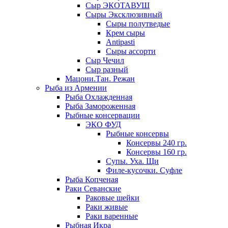
Сыр ЭКОТАВУШ
Сыры Эксклюзивный
Сыры полутведые
Крем сыры
Antipasti
Сыры ассорти
Сыр Чечил
Сыр разный
Мацони.Тан. Режан
Рыба из Армении
Рыба Охлажденная
Рыба Замороженная
Рыбные консервации
ЭКО ФУД
Рыбные консервы
Консервы 240 гр.
Консервы 160 гр.
Супы. Уха. Щи
Филе-кусочки. Суфле
Рыба Копченая
Раки Севанские
Раковые шейки
Раки живые
Раки варенные
Рыбная Икра