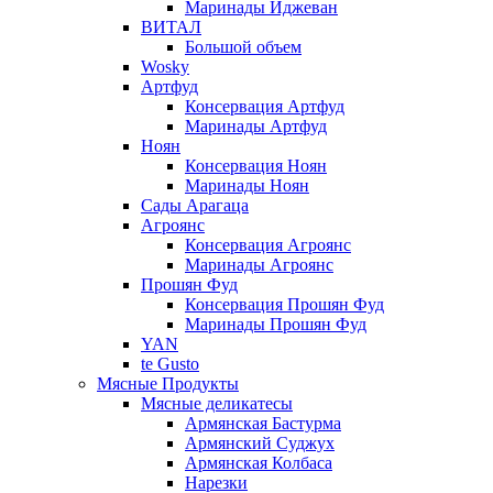
Маринады Иджеван
ВИТАЛ
Большой объем
Wosky
Артфуд
Консервация Артфуд
Маринады Артфуд
Ноян
Консервация Ноян
Маринады Ноян
Сады Арагаца
Агроянс
Консервация Агроянс
Маринады Агроянс
Прошян Фуд
Консервация Прошян Фуд
Маринады Прошян Фуд
YAN
te Gusto
Мясные Продукты
Мясные деликатесы
Армянская Бастурма
Армянский Суджух
Армянская Колбаса
Нарезки