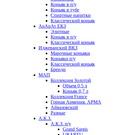
Коньяк в п/у
Коньяк в тубе
Спиртные напитки
Классический коньяк
АрАрАт ЕКЗ
Элитные
Коньяк в п/у
Классический коньяк
Иджеванский ВКЗ
Марочные коньяки
Коньяки п/у
Классический коньяк
Бренди
МАП
Коллекция Золотой
Объем 0,5 л
Коньяк 0,7 л
Коллекция France
Горная Армения. АРМА
Айвазовский
Разные
А.К.З.
А.К.З. п/у
Grand Sargis
URARTU