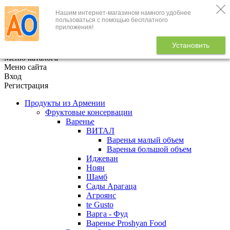
Нашим интернет-магазином намного удобнее
+7 (495) 646-888-1
пользоваться с помощью бесплатного
приложения!
В корзине
0
товаров
Установить
x
Меню каталога
Меню сайта
Вход
Регистрация
Продукты из Армении
Фруктовые консервации
Варенье
ВИТАЛ
Варенья малый объем
Варенья большой объем
Иджеван
Ноян
Шамб
Сады Арагаца
Агроянс
te Gusto
Варга - Фуд
Варенье Proshyan Food