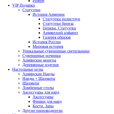
Разное
VIP Подарки
Статуэтки
История Армении
Статуэтки полистоун
Статуэтки бронза
Церкви. Статуэтки
Армянский алфавит
Галерея образов
История России
Мировая история
Уникальные сувенирные светильники
Сувенирные ночники
Армянские монеты
Деревянные изделия
Настольные игры
Армянские Нарды
Нарды + Шахматы
Шахматы
Ломберные столы
Аксессуары для нард
Аксессуары
Фишки для нард
Кости. Зары
Другие производители