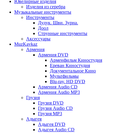
Ювелирные изделия
Изделия из серебра
Музыкальные инструменты
Инструменты
Дудук. Шви. Зурна.
Доол
Струнные инструменты
Аксессуары
MuzKavkaz
Армения
Армения DVD
Арменфильм Киностудия
Ереван Киностудия
Документальное Кино
Мультфильмы
Blu-ray. HD DVD
Армения Audio CD
Армения Audio MP3
Грузия
Грузия DVD
Грузия Audio CD
Грузия MP3
Адыгея
Адыгея DVD
Адыгея Audio CD