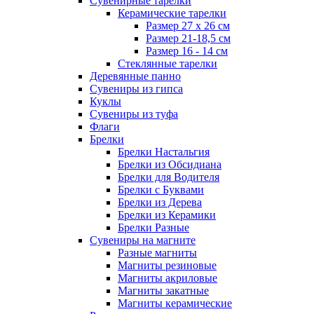
Сувенирные тарелки
Керамические тарелки
Размер 27 х 26 см
Размер 21-18,5 см
Размер 16 - 14 см
Стеклянные тарелки
Деревянные панно
Сувениры из гипса
Куклы
Сувениры из туфа
Флаги
Брелки
Брелки Настальгия
Брелки из Обсидиана
Брелки для Водителя
Брелки с Буквами
Брелки из Дерева
Брелки из Керамики
Брелки Разные
Сувениры на магните
Разные магниты
Магниты резиновые
Магниты акриловые
Магниты закатные
Магниты керамические