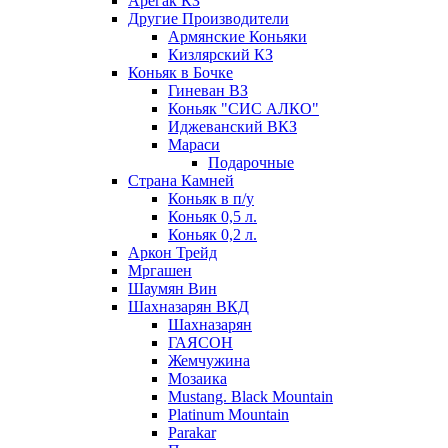
Арегак КЗ
Другие Производители
Армянские Коньяки
Кизлярский КЗ
Коньяк в Бочке
Гиневан ВЗ
Коньяк "СИС АЛКО"
Иджеванский ВКЗ
Мараси
Подарочные
Страна Камней
Коньяк в п/у
Коньяк 0,5 л.
Коньяк 0,2 л.
Аркон Трейд
Мргашен
Шаумян Вин
Шахназарян ВКД
Шахназарян
ГАЯСОН
Жемчужина
Мозаика
Mustang. Black Mountain
Platinum Mountain
Parakar