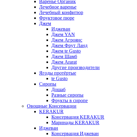
Варенье Органик
Лечебное варенье
Лечебный конфитюр
Фруктовое пюре
Джем
Иджеван
Джем YAN
Джем Агроянс
Джем Фрут Ланд
Джем te Gusto
Джем Шамб
Джем Ararat
Другие производители
Ягоды протёртые
te Gusto
Сиропы
Дошаб
Разные сиропы
Фрукты в сиропе
Овощные Консервации
KERAKUR
Консервация KERAKUR
Маринады KERAKUR
Иджеван
Консервация Иджеван