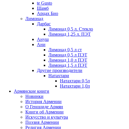
te Gusto
Шамб
Арцах Био
Лимонад
Дарбас
Лимонад 0,5 л. Стекло
Лимонад 1,25 л. ПЭТ
Ануш
Ани
Лимонад 0,5 л ст
Лимонад 0,5 л ПЭТ
Лимонад 1,0 л ПЭТ
Лимонад 1,5 л ПЭТ
Другие производители
Натахтари
Натахтари 0,5л
Натахтари 1,0л
Армянские книги
Новинки
История Армении
О Геноциде Армян
Книги об Армении
Иcкусство и культура
Поэзия Армении
Религия Армении