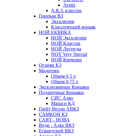
Avetis
А.К.З. классик
Гиневан ВЗ
Эксклюзив
Классический коньяк
НОЙ ЕКВВКА
НОЙ Эксклюзив
НОЙ Классик
НОЙ Легенды
NOY Very Speсial
НОЙ Кремлин
Оганян КЗ
Мадатовъ
Объем 0,5 л
Объем 0,75 л
Эксклюзивные Коньяки
Подарочные Коньяки
СИС Алко
Мараси КД
Грейт Велли АВКЗ
САМКОН КЗ
САЯТ - НОВА
Веди - Алко ВКЗ
Егвардский ВКЗ