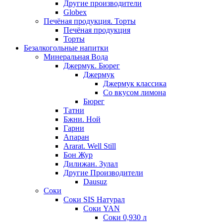
Другие производители
Globex
Печёная продукция. Торты
Печёная продукция
Торты
Безалкогольные напитки
Минеральная Вода
Джермук. Бюрег
Джермук
Джермук классика
Со вкусом лимона
Бюрег
Татни
Бжни. Ной
Гарни
Апаран
Ararat. Well Still
Бон Жур
Дилижан. Зулал
Другие Производители
Dausuz
Соки
Соки SIS Натурал
Соки YAN
Соки 0,930 л