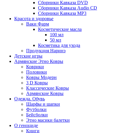
Сборники Кавказа DVD
Сборники Кавказа Audio CD
Сборники Кавказа MP3
Красота и здоровье
Ваки Фарм
Косметические масла
100 мл
50 мл
Косметика для ухода
Продукция Наринэ
Детские игры
Армянские Этно Ковры
Коврики
Половики
Ковры Модерн
3 D Ковры
Классические Ковры
Армянские Ковры
Одежда. Обувь
Шарфы и шапки
Футболки
Бейсболки
Этно масики балетки
О геноциде
Книги