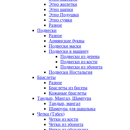
Этно жилетки
Этно шапки
Этно Подушки
Этно сумки
Разное
Подвески
Разное
Армянские буквы
Подвески маски
Подвески в машину
Подвески из дерева
Подвески из кости
Подвески из эбонита
Подвески Ностальгия
Браслеты
Разное
Браслеты из бисера
Кожаные браслеты
Тандыр, Мангал, Шампура
Тандыр, мангал
Шампура для шашлыка
Четки (Тзбех)
Четки из кости
Четки из эбонита
Четки из обсидиана