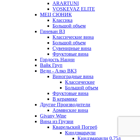
ARARTUNI
VOSKEVAZ ELITE
МЕЦ СЮНИК
Классика
Большой объем
Гиневан ВЗ
Классические вина
Большой объем
Сувенирные вина
Фруктовые вина
Гордость Нации
Вайк Груп
Веди - Алко ВКЗ
Виноградные вина
Классические
Большой объем
Фруктовые вина
В керамике
Другие Производители
Армянские вина
Givany Wine
Вина из Грузии
Кварельский Погреб
Киндзмараули
Киндзмараули 0,75л