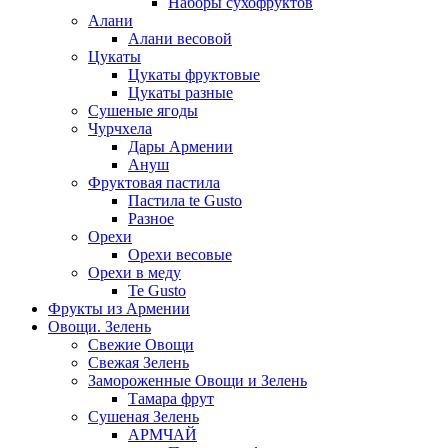
Наборы сухофруктов
Алани
Алани весовой
Цукаты
Цукаты фруктовые
Цукаты разные
Сушеные ягоды
Чурчхела
Дары Армении
Ануш
Фруктовая пастила
Пастила te Gusto
Разное
Орехи
Орехи весовые
Орехи в меду
Te Gusto
Фрукты из Армении
Овощи. Зелень
Свежие Овощи
Свежая Зелень
Замороженные Овощи и Зелень
Тамара фрут
Сушеная Зелень
АРМЧАЙ