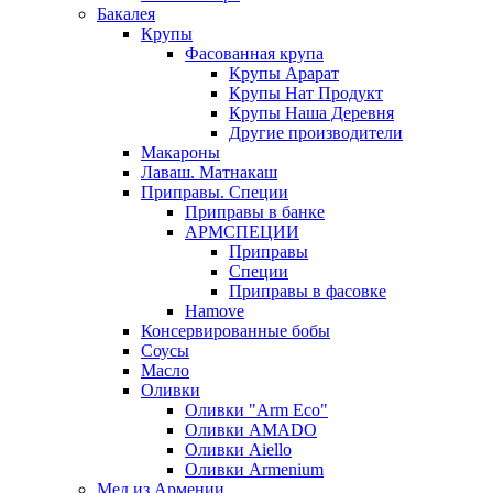
Бакалея
Крупы
Фасованная крупа
Крупы Арарат
Крупы Нат Продукт
Крупы Наша Деревня
Другие производители
Макароны
Лаваш. Матнакаш
Приправы. Специи
Приправы в банке
АРМСПЕЦИИ
Приправы
Специи
Приправы в фасовке
Hamove
Консервированные бобы
Соусы
Масло
Оливки
Оливки "Arm Eco"
Оливки AMADO
Оливки Aiello
Оливки Armenium
Мед из Армении