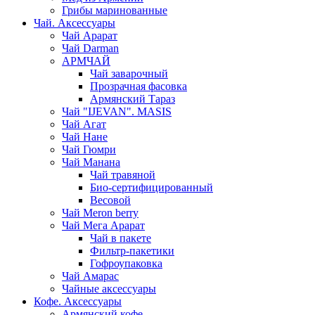
Грибы маринованные
Чай. Аксессуары
Чай Арарат
Чай Darman
АРМЧАЙ
Чай заварочный
Прозрачная фасовка
Армянский Тараз
Чай "IJEVAN". MASIS
Чай Агат
Чай Нане
Чай Гюмри
Чай Манана
Чай травяной
Био-сертифицированный
Весовой
Чай Meron berry
Чай Мега Арарат
Чай в пакете
Фильтр-пакетики
Гофроупаковка
Чай Амарас
Чайные аксессуары
Кофе. Аксессуары
Армянский кофе