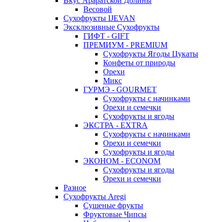
Вкус Араратской Долины
Весовой
Сухофрукты IJEVAN
Эксклюзивные Сухофрукты
ГИФТ - GIFT
ПРЕМИУМ - PREMIUM
Сухофрукты Ягоды Цукаты
Конфеты от природы
Орехи
Микс
ГУРМЭ - GOURMET
Сухофрукты с начинками
Орехи и семечки
Сухофрукты и ягоды
ЭКСТРА - EXTRA
Сухофрукты с начинками
Орехи и семечки
Сухофрукты и ягоды
ЭКОНОМ - ECONOM
Сухофрукты и ягоды
Орехи и семечки
Разное
Сухофрукты Aregi
Сушеные фрукты
Фруктовые Чипсы