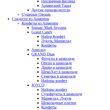
Прозрачная фасовка
Армянский Тараз
Другие производители
Сушеные Овощи
Сладости из Армении
Конфеты из Армении
Sonuar. Mark Sevouni
Grand Candy
Набор Конфет
Лукум. Мармелад
Конфеты
Арколад
GRAND Dian
Фрукты в шоколаде
Орехи в шоколаде
Драже в шоколаде
ШокоХит в шоколаде
Семечки в шоколаде
Наборы конфет
JOYCO
Наборы конфет
Сухофрукты в шоколаде
Мармелад. Лукум
Шоколадные плитки
Конфеты