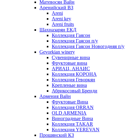
Матевосян Вайн
Аренийский ВЗ
Areni
Areni key
Areni fruits
Шахназарян ЕКД
Коллекция Гаясон
Коллекция Гаясон п/у
Коллекция Гаясон Новогодняя п/у
Gevorkian winery
Сувенирные вина
Фруктовые вина
АРИАЦ. АНАИС
Коллекция КОРОНА
Коллекция Геворкян
Крепленые вина
Абрикосовый Бренди
Армения Вайн
Фруктовые Вина
Коллекция ORRAN
OLD ARMENIA
Виноградные Вина
Коллекция TAKAR
Коллекция YEREVAN
Прошянский КЗ