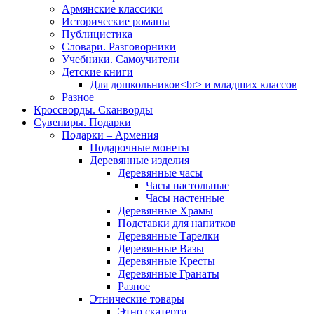
Армянские классики
Исторические романы
Публицистика
Словари. Разговорники
Учебники. Самоучители
Детские книги
Для дошкольников<br> и младших классов
Разное
Кроссворды. Сканворды
Сувениры. Подарки
Подарки – Армения
Подарочные монеты
Деревянные изделия
Деревянные часы
Часы настольные
Часы настенные
Деревянные Храмы
Подставки для напитков
Деревянные Тарелки
Деревянные Вазы
Деревянные Кресты
Деревянные Гранаты
Разное
Этнические товары
Этно скатерти