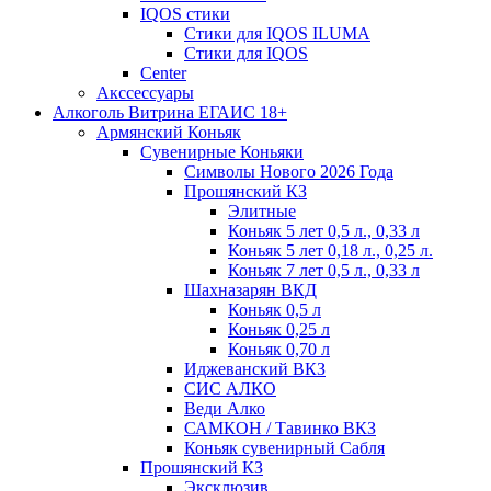
IQOS стики
Стики для IQOS ILUMA
Стики для IQOS
Сenter
Акссессуары
Алкоголь Витрина ЕГАИС 18+
Армянский Коньяк
Сувенирные Коньяки
Символы Нового 2026 Года
Прошянский КЗ
Элитные
Коньяк 5 лет 0,5 л., 0,33 л
Коньяк 5 лет 0,18 л., 0,25 л.
Коньяк 7 лет 0,5 л., 0,33 л
Шахназарян ВКД
Коньяк 0,5 л
Коньяк 0,25 л
Коньяк 0,70 л
Иджеванский ВКЗ
СИС АЛКО
Веди Алко
САМКОН / Тавинко ВКЗ
Коньяк сувенирный Сабля
Прошянский КЗ
Эксклюзив