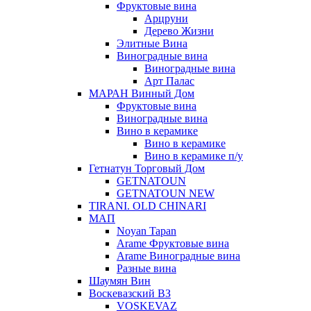
Фруктовые вина
Арцруни
Дерево Жизни
Элитные Вина
Виноградные вина
Виноградные вина
Арт Палас
МАРАН Винный Дом
Фруктовые вина
Виноградные вина
Вино в керамике
Вино в керамике
Вино в керамике п/у
Гетнатун Торговый Дом
GETNATOUN
GETNATOUN NEW
TIRANI. OLD CHINARI
МАП
Noyan Tapan
Arame Фруктовые вина
Arame Виноградные вина
Разные вина
Шаумян Вин
Воскевазский ВЗ
VOSKEVAZ