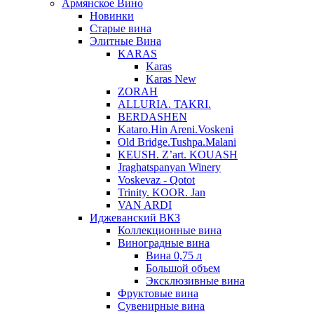
Армянское Вино
Новинки
Старые вина
Элитные Вина
KARAS
Karas
Karas New
ZORAH
ALLURIA. TAKRI.
BERDASHEN
Kataro.Hin Areni.Voskeni
Old Bridge.Tushpa.Malani
KEUSH. Z’art. KOUASH
Jraghatspanyan Winery
Voskevaz - Qotot
Trinity. KOOR. Jan
VAN ARDI
Иджеванский ВКЗ
Коллекционные вина
Виноградные вина
Вина 0,75 л
Большой объем
Эксклюзивные вина
Фруктовые вина
Cувенирные вина