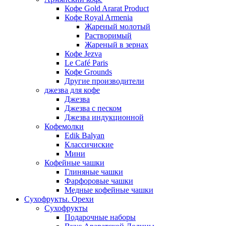
Кофе Gold Ararat Product
Кофе Royal Armenia
Жареный молотый
Растворимый
Жареный в зернах
Кофе Jezva
Le Café Paris
Кофе Grounds
Другие производители
джезва для кофе
Джезва
Джезва с песком
Джезва индукционной
Кофемолки
Edik Balyan
Классичиские
Мини
Кофейные чашки
Глиняные чашки
Фарфоровые чашки
Медные кофейные чашки
Сухофрукты. Орехи
Сухофрукты
Подарочные наборы