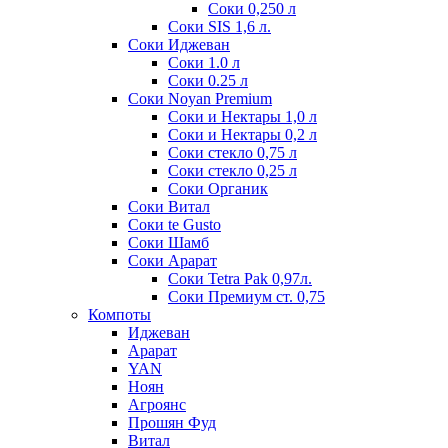
Соки 0,250 л
Соки SIS 1,6 л.
Соки Иджеван
Соки 1.0 л
Соки 0.25 л
Соки Noyan Premium
Соки и Нектары 1,0 л
Соки и Нектары 0,2 л
Соки стекло 0,75 л
Соки стекло 0,25 л
Соки Органик
Соки Витал
Соки te Gusto
Соки Шамб
Соки Арарат
Соки Tetra Pak 0,97л.
Соки Премиум ст. 0,75
Компоты
Иджеван
Арарат
YAN
Ноян
Агроянс
Прошян Фуд
Витал