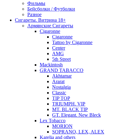
Фильмы
Бейсболки / Футболки
Разное
Сигареты. Витрина 18+
Армянские Сигареты
Cigaronne
Cigaronne
Tattoo by Cigaronne
Center
AMG
5th Street
Mackintosh
GRAND TABACCO
Akhtamar
Ararat
Nostalgia
Classic
TIP TOP
TRIUMPH. VIP
MT. BLACK TIP
GT. Elegant. New Bleck
Lex Tobacco
MORION
SOPRANO, LEX, ALEX
Karelia and others