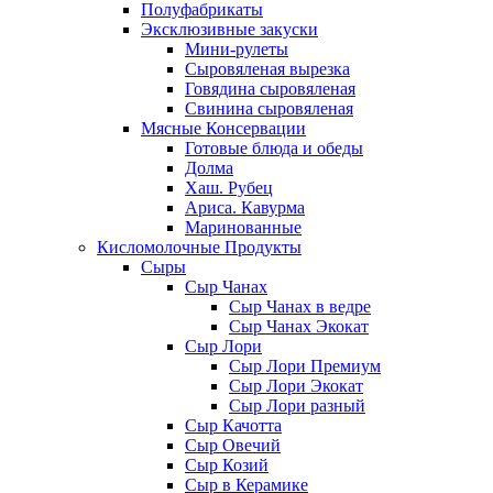
Полуфабрикаты
Эксклюзивные закуски
Мини-рулеты
Сыровяленая вырезка
Говядина сыровяленая
Свинина сыровяленая
Мясные Консервации
Готовые блюда и обеды
Долма
Хаш. Рубец
Ариса. Кавурма
Маринованные
Кисломолочные Продукты
Сыры
Сыр Чанах
Сыр Чанах в ведре
Сыр Чанах Экокат
Сыр Лори
Сыр Лори Премиум
Сыр Лори Экокат
Сыр Лори разный
Сыр Качотта
Сыр Овечий
Сыр Козий
Сыр в Керамике