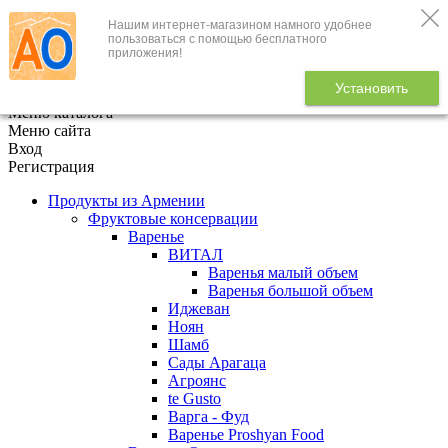
Нашим интернет-магазином намного удобнее
+7 (495) 646-888-1
пользоваться с помощью бесплатного
приложения!
В корзине
0
товаров
Установить
x
Меню каталога
Меню сайта
Вход
Регистрация
Продукты из Армении
Фруктовые консервации
Варенье
ВИТАЛ
Варенья малый объем
Варенья большой объем
Иджеван
Ноян
Шамб
Сады Арагаца
Агроянс
te Gusto
Варга - Фуд
Варенье Proshyan Food