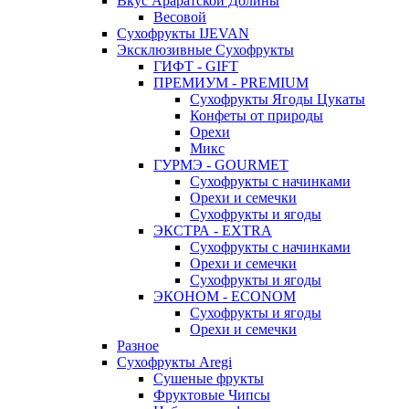
Вкус Араратской Долины
Весовой
Сухофрукты IJEVAN
Эксклюзивные Сухофрукты
ГИФТ - GIFT
ПРЕМИУМ - PREMIUM
Сухофрукты Ягоды Цукаты
Конфеты от природы
Орехи
Микс
ГУРМЭ - GOURMET
Сухофрукты с начинками
Орехи и семечки
Сухофрукты и ягоды
ЭКСТРА - EXTRA
Сухофрукты с начинками
Орехи и семечки
Сухофрукты и ягоды
ЭКОНОМ - ECONOM
Сухофрукты и ягоды
Орехи и семечки
Разное
Сухофрукты Aregi
Сушеные фрукты
Фруктовые Чипсы