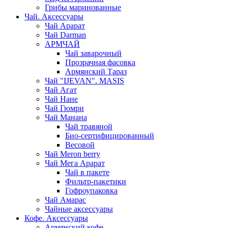
Грибы маринованные
Чай. Аксессуары
Чай Арарат
Чай Darman
АРМЧАЙ
Чай заварочный
Прозрачная фасовка
Армянский Тараз
Чай "IJEVAN". MASIS
Чай Агат
Чай Нане
Чай Гюмри
Чай Манана
Чай травяной
Био-сертифицированный
Весовой
Чай Meron berry
Чай Мега Арарат
Чай в пакете
Фильтр-пакетики
Гофроупаковка
Чай Амарас
Чайные аксессуары
Кофе. Аксессуары
Армянский кофе