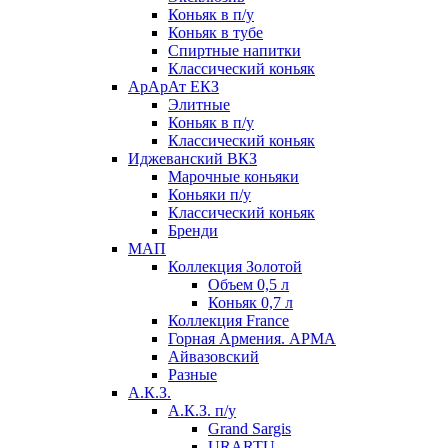
Коньяк в п/у
Коньяк в тубе
Спиртные напитки
Классический коньяк
АрАрАт ЕКЗ
Элитные
Коньяк в п/у
Классический коньяк
Иджеванский ВКЗ
Марочные коньяки
Коньяки п/у
Классический коньяк
Бренди
МАП
Коллекция Золотой
Объем 0,5 л
Коньяк 0,7 л
Коллекция France
Горная Армения. АРМА
Айвазовский
Разные
А.К.З.
А.К.З. п/у
Grand Sargis
URARTU