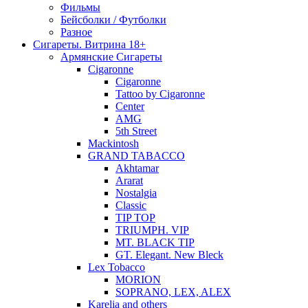
Фильмы
Бейсболки / Футболки
Разное
Сигареты. Витрина 18+
Армянские Сигареты
Cigaronne
Cigaronne
Tattoo by Cigaronne
Center
AMG
5th Street
Mackintosh
GRAND TABACCO
Akhtamar
Ararat
Nostalgia
Classic
TIP TOP
TRIUMPH. VIP
MT. BLACK TIP
GT. Elegant. New Bleck
Lex Tobacco
MORION
SOPRANO, LEX, ALEX
Karelia and others