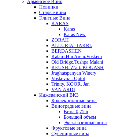
Армянское Вино
Новинки
Старые вина
Элитные Вина
KARAS
Karas
Karas New
ZORAH
ALLURIA. TAKRI.
BERDASHEN
Kataro.Hin Areni.Voskeni
Old Bridge.Tushpa.Malani
KEUSH. Z’art. KOUASH
Jraghatspanyan Winery
Voskevaz - Qotot
Trinity. KOOR. Jan
VAN ARDI
Иджеванский ВКЗ
Коллекционные вина
Виноградные вина
Вина 0,75 л
Большой объем
Эксклюзивные вина
Фруктовые вина
Cувенирные вина