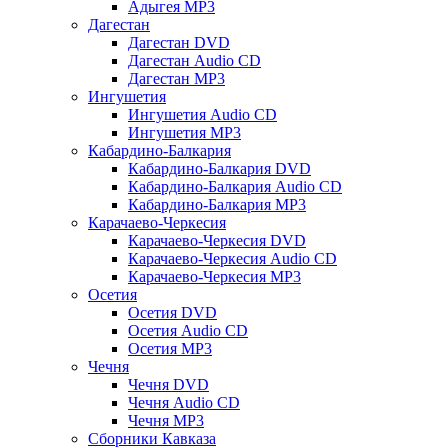
Адыгея MP3
Дагестан
Дагестан DVD
Дагестан Audio CD
Дагестан MP3
Ингушетия
Ингушетия Audio CD
Ингушетия MP3
Кабардино-Балкария
Кабардино-Балкария DVD
Кабардино-Балкария Audio CD
Кабардино-Балкария MP3
Карачаево-Черкесия
Карачаево-Черкесия DVD
Карачаево-Черкесия Audio CD
Карачаево-Черкесия MP3
Осетия
Осетия DVD
Осетия Audio CD
Осетия MP3
Чечня
Чечня DVD
Чечня Audio CD
Чечня MP3
Сборники Кавказа