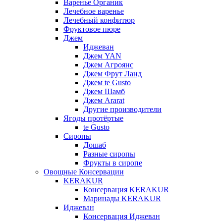
Варенье Органик
Лечебное варенье
Лечебный конфитюр
Фруктовое пюре
Джем
Иджеван
Джем YAN
Джем Агроянс
Джем Фрут Ланд
Джем te Gusto
Джем Шамб
Джем Ararat
Другие производители
Ягоды протёртые
te Gusto
Сиропы
Дошаб
Разные сиропы
Фрукты в сиропе
Овощные Консервации
KERAKUR
Консервация KERAKUR
Маринады KERAKUR
Иджеван
Консервация Иджеван