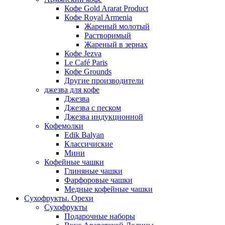
Кофе Gold Ararat Product
Кофе Royal Armenia
Жареный молотый
Растворимый
Жареный в зернах
Кофе Jezva
Le Café Paris
Кофе Grounds
Другие производители
джезва для кофе
Джезва
Джезва с песком
Джезва индукционной
Кофемолки
Edik Balyan
Классичиские
Мини
Кофейные чашки
Глиняные чашки
Фарфоровые чашки
Медные кофейные чашки
Сухофрукты. Орехи
Сухофрукты
Подарочные наборы