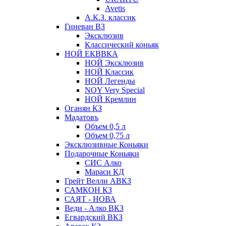
Avetis
А.К.З. классик
Гиневан ВЗ
Эксклюзив
Классический коньяк
НОЙ ЕКВВКА
НОЙ Эксклюзив
НОЙ Классик
НОЙ Легенды
NOY Very Speсial
НОЙ Кремлин
Оганян КЗ
Мадатовъ
Объем 0,5 л
Объем 0,75 л
Эксклюзивные Коньяки
Подарочные Коньяки
СИС Алко
Мараси КД
Грейт Велли АВКЗ
САМКОН КЗ
САЯТ - НОВА
Веди - Алко ВКЗ
Егвардский ВКЗ