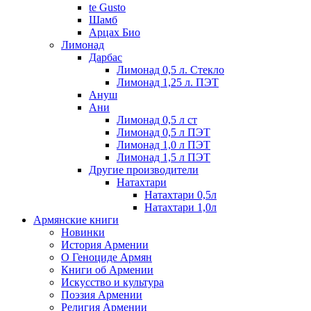
te Gusto
Шамб
Арцах Био
Лимонад
Дарбас
Лимонад 0,5 л. Стекло
Лимонад 1,25 л. ПЭТ
Ануш
Ани
Лимонад 0,5 л ст
Лимонад 0,5 л ПЭТ
Лимонад 1,0 л ПЭТ
Лимонад 1,5 л ПЭТ
Другие производители
Натахтари
Натахтари 0,5л
Натахтари 1,0л
Армянские книги
Новинки
История Армении
О Геноциде Армян
Книги об Армении
Иcкусство и культура
Поэзия Армении
Религия Армении