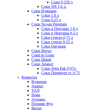
Соки 0,250 л
Соки SIS 1,6 л.
Соки Иджеван
Соки 1.0 л
Соки 0.25 л
Соки Noyan Premium
Соки и Нектары 1,0 л
Соки и Нектары 0,2 л
Соки стекло 0,75 л
Соки стекло 0,25 л
Соки Органик
Соки Витал
Соки te Gusto
Соки Шамб
Соки Арарат
Соки Tetra Pak 0,97л.
Соки Премиум ст. 0,75
Компоты
Иджеван
Арарат
YAN
Ноян
Агроянс
Прошян Фуд
Витал