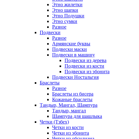
Этно жилетки
Этно шапки
Этно Подушки
Этно сумки
Разное
Подвески
Разное
Армянские буквы
Подвески маски
Подвески в машину
Подвески из дерева
Подвески из кости
Подвески из эбонита
Подвески Ностальгия
Браслеты
Разное
Браслеты из бисера
Кожаные браслеты
Тандыр, Мангал, Шампура
Тандыр, мангал
Шампура для шашлыка
Четки (Тзбех)
Четки из кости
Четки из эбонита
Четки из обсидиана