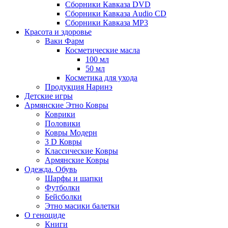
Сборники Кавказа DVD
Сборники Кавказа Audio CD
Сборники Кавказа MP3
Красота и здоровье
Ваки Фарм
Косметические масла
100 мл
50 мл
Косметика для ухода
Продукция Наринэ
Детские игры
Армянские Этно Ковры
Коврики
Половики
Ковры Модерн
3 D Ковры
Классические Ковры
Армянские Ковры
Одежда. Обувь
Шарфы и шапки
Футболки
Бейсболки
Этно масики балетки
О геноциде
Книги