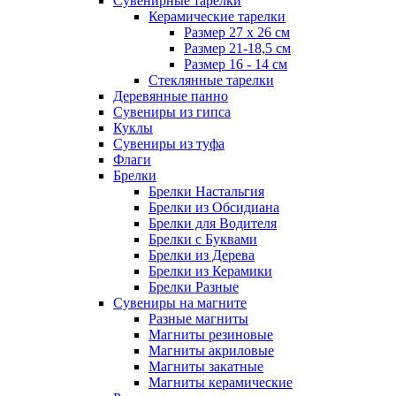
Сувенирные тарелки
Керамические тарелки
Размер 27 х 26 см
Размер 21-18,5 см
Размер 16 - 14 см
Стеклянные тарелки
Деревянные панно
Сувениры из гипса
Куклы
Сувениры из туфа
Флаги
Брелки
Брелки Настальгия
Брелки из Обсидиана
Брелки для Водителя
Брелки с Буквами
Брелки из Дерева
Брелки из Керамики
Брелки Разные
Сувениры на магните
Разные магниты
Магниты резиновые
Магниты акриловые
Магниты закатные
Магниты керамические