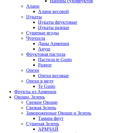
Наборы сухофруктов
Алани
Алани весовой
Цукаты
Цукаты фруктовые
Цукаты разные
Сушеные ягоды
Чурчхела
Дары Армении
Ануш
Фруктовая пастила
Пастила te Gusto
Разное
Орехи
Орехи весовые
Орехи в меду
Te Gusto
Фрукты из Армении
Овощи. Зелень
Свежие Овощи
Свежая Зелень
Замороженные Овощи и Зелень
Тамара фрут
Сушеная Зелень
АРМЧАЙ