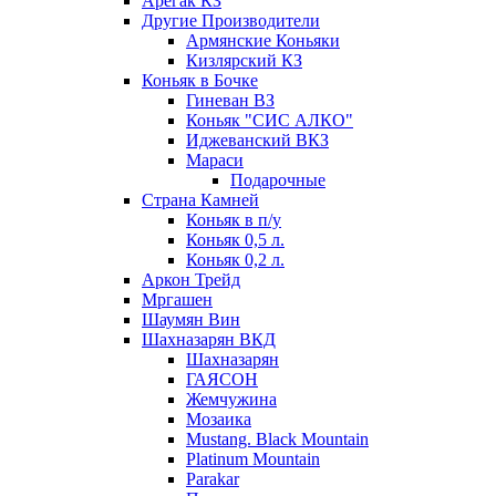
Арегак КЗ
Другие Производители
Армянские Коньяки
Кизлярский КЗ
Коньяк в Бочке
Гиневан ВЗ
Коньяк "СИС АЛКО"
Иджеванский ВКЗ
Мараси
Подарочные
Страна Камней
Коньяк в п/у
Коньяк 0,5 л.
Коньяк 0,2 л.
Аркон Трейд
Мргашен
Шаумян Вин
Шахназарян ВКД
Шахназарян
ГАЯСОН
Жемчужина
Мозаика
Mustang. Black Mountain
Platinum Mountain
Parakar