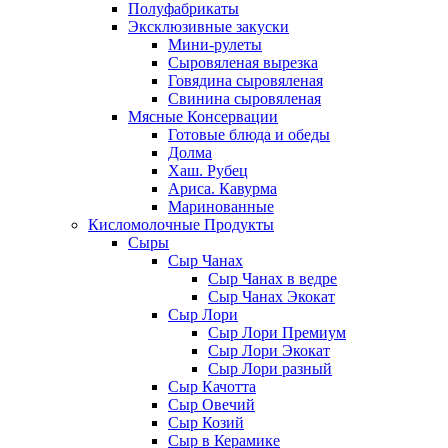
Полуфабрикаты
Эксклюзивные закуски
Мини-рулеты
Сыровяленая вырезка
Говядина сыровяленая
Свинина сыровяленая
Мясные Консервации
Готовые блюда и обеды
Долма
Хаш. Рубец
Ариса. Кавурма
Маринованные
Кисломолочные Продукты
Сыры
Сыр Чанах
Сыр Чанах в ведре
Сыр Чанах Экокат
Сыр Лори
Сыр Лори Премиум
Сыр Лори Экокат
Сыр Лори разный
Сыр Качотта
Сыр Овечий
Сыр Козий
Сыр в Керамике