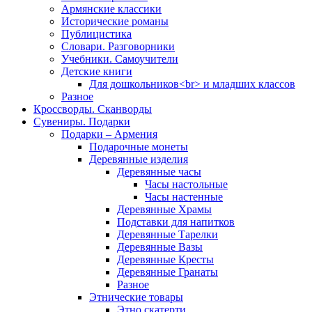
Армянские классики
Исторические романы
Публицистика
Словари. Разговорники
Учебники. Самоучители
Детские книги
Для дошкольников<br> и младших классов
Разное
Кроссворды. Сканворды
Сувениры. Подарки
Подарки – Армения
Подарочные монеты
Деревянные изделия
Деревянные часы
Часы настольные
Часы настенные
Деревянные Храмы
Подставки для напитков
Деревянные Тарелки
Деревянные Вазы
Деревянные Кресты
Деревянные Гранаты
Разное
Этнические товары
Этно скатерти