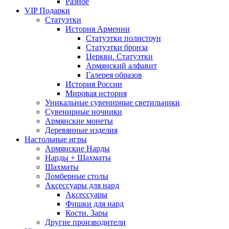
Разное
VIP Подарки
Статуэтки
История Армении
Статуэтки полистоун
Статуэтки бронза
Церкви. Статуэтки
Армянский алфавит
Галерея образов
История России
Мировая история
Уникальные сувенирные светильники
Сувенирные ночники
Армянские монеты
Деревянные изделия
Настольные игры
Армянские Нарды
Нарды + Шахматы
Шахматы
Ломберные столы
Аксессуары для нард
Аксессуары
Фишки для нард
Кости. Зары
Другие производители