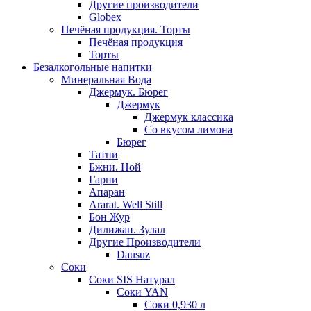
Другие производители
Globex
Печёная продукция. Торты
Печёная продукция
Торты
Безалкогольные напитки
Минеральная Вода
Джермук. Бюрег
Джермук
Джермук классика
Со вкусом лимона
Бюрег
Татни
Бжни. Ной
Гарни
Апаран
Ararat. Well Still
Бон Жур
Дилижан. Зулал
Другие Производители
Dausuz
Соки
Соки SIS Натурал
Соки YAN
Соки 0,930 л