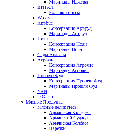
Маринады Иджеван
ВИТАЛ
Большой объем
Wosky
Артфуд
Консервация Артфуд
Маринады Артфуд
Ноян
Консервация Ноян
Маринады Ноян
Сады Арагаца
Агроянс
Консервация Агроянс
Маринады Агроянс
Прошян Фуд
Консервация Прошян Фуд
Маринады Прошян Фуд
YAN
te Gusto
Мясные Продукты
Мясные деликатесы
Армянская Бастурма
Армянский Суджух
Армянская Колбаса
Нарезки