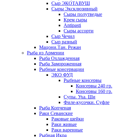
Сыр ЭКОТАВУШ
Сыры Эксклюзивный
Сыры полутведые
Крем сыры
Antipasti
Сыры ассорти
Сыр Чечил
Сыр разный
Мацони.Тан. Режан
Рыба из Армении
Рыба Охлажденная
Рыба Замороженная
Рыбные консервации
ЭКО ФУД
Рыбные консервы
Консервы 240 гр.
Консервы 160 гр.
Супы. Уха. Щи
Филе-кусочки. Суфле
Рыба Копченая
Раки Севанские
Раковые шейки
Раки живые
Раки варенные
Рыбная Икра