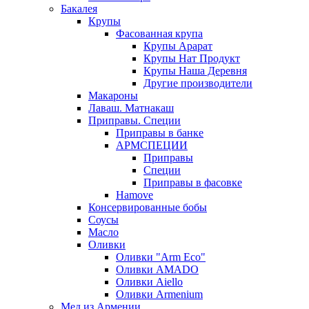
Бакалея
Крупы
Фасованная крупа
Крупы Арарат
Крупы Нат Продукт
Крупы Наша Деревня
Другие производители
Макароны
Лаваш. Матнакаш
Приправы. Специи
Приправы в банке
АРМСПЕЦИИ
Приправы
Специи
Приправы в фасовке
Hamove
Консервированные бобы
Соусы
Масло
Оливки
Оливки "Arm Eco"
Оливки AMADO
Оливки Aiello
Оливки Armenium
Мед из Армении