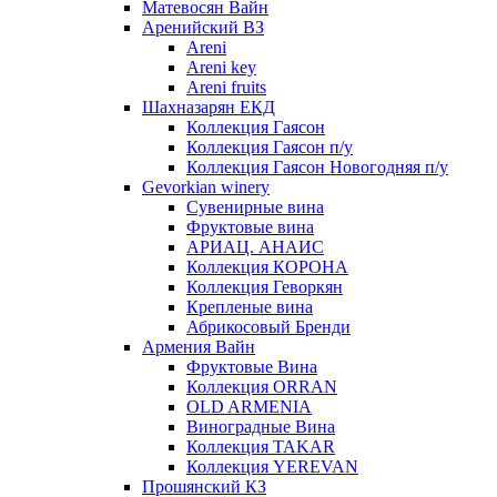
Матевосян Вайн
Аренийский ВЗ
Areni
Areni key
Areni fruits
Шахназарян ЕКД
Коллекция Гаясон
Коллекция Гаясон п/у
Коллекция Гаясон Новогодняя п/у
Gevorkian winery
Сувенирные вина
Фруктовые вина
АРИАЦ. АНАИС
Коллекция КОРОНА
Коллекция Геворкян
Крепленые вина
Абрикосовый Бренди
Армения Вайн
Фруктовые Вина
Коллекция ORRAN
OLD ARMENIA
Виноградные Вина
Коллекция TAKAR
Коллекция YEREVAN
Прошянский КЗ