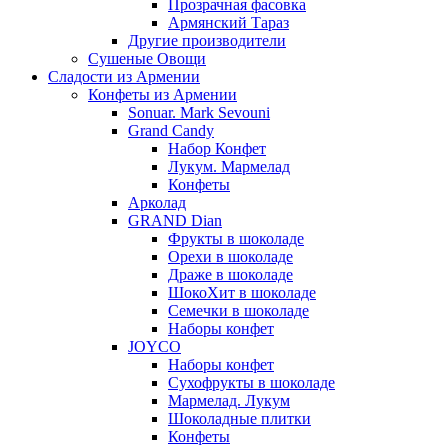
Прозрачная фасовка
Армянский Тараз
Другие производители
Сушеные Овощи
Сладости из Армении
Конфеты из Армении
Sonuar. Mark Sevouni
Grand Candy
Набор Конфет
Лукум. Мармелад
Конфеты
Арколад
GRAND Dian
Фрукты в шоколаде
Орехи в шоколаде
Драже в шоколаде
ШокоХит в шоколаде
Семечки в шоколаде
Наборы конфет
JOYCO
Наборы конфет
Сухофрукты в шоколаде
Мармелад. Лукум
Шоколадные плитки
Конфеты