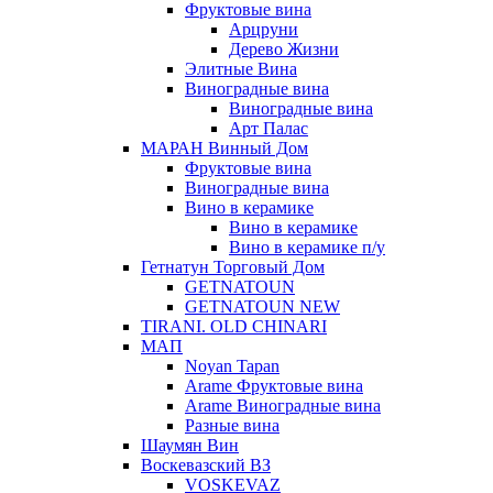
Фруктовые вина
Арцруни
Дерево Жизни
Элитные Вина
Виноградные вина
Виноградные вина
Арт Палас
МАРАН Винный Дом
Фруктовые вина
Виноградные вина
Вино в керамике
Вино в керамике
Вино в керамике п/у
Гетнатун Торговый Дом
GETNATOUN
GETNATOUN NEW
TIRANI. OLD CHINARI
МАП
Noyan Tapan
Arame Фруктовые вина
Arame Виноградные вина
Разные вина
Шаумян Вин
Воскевазский ВЗ
VOSKEVAZ