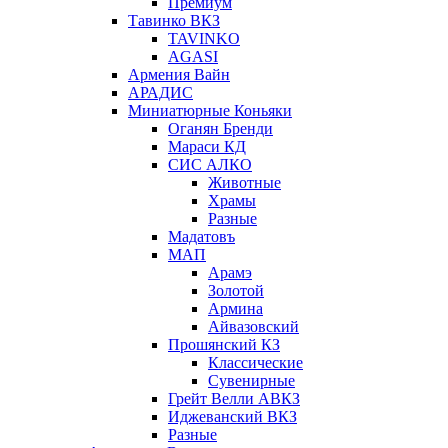
Премиум
Тавинко ВКЗ
TAVINKO
AGASI
Армения Вайн
АРАДИС
Миниатюрные Коньяки
Оганян Бренди
Мараси КД
СИС АЛКО
Животные
Храмы
Разные
Мадатовъ
МАП
Арамэ
Золотой
Армина
Айвазовский
Прошянский КЗ
Классические
Сувенирные
Грейт Велли АВКЗ
Иджеванский ВКЗ
Разные