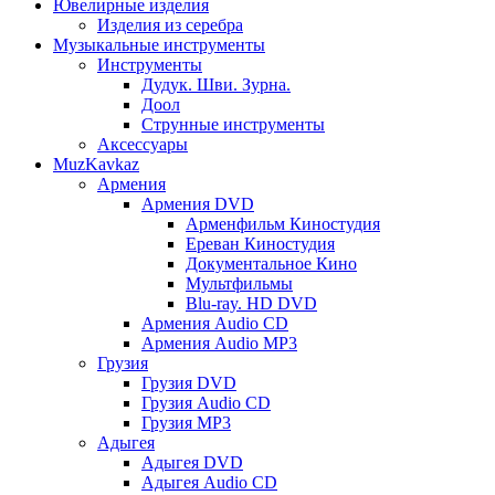
Ювелирные изделия
Изделия из серебра
Музыкальные инструменты
Инструменты
Дудук. Шви. Зурна.
Доол
Струнные инструменты
Аксессуары
MuzKavkaz
Армения
Армения DVD
Арменфильм Киностудия
Ереван Киностудия
Документальное Кино
Мультфильмы
Blu-ray. HD DVD
Армения Audio CD
Армения Audio MP3
Грузия
Грузия DVD
Грузия Audio CD
Грузия MP3
Адыгея
Адыгея DVD
Адыгея Audio CD