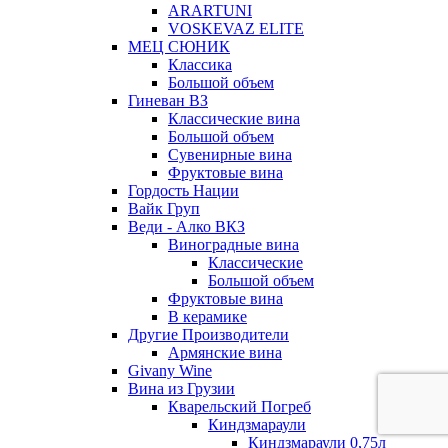
ARARTUNI
VOSKEVAZ ELITE
МЕЦ СЮНИК
Классика
Большой объем
Гиневан ВЗ
Классические вина
Большой объем
Сувенирные вина
Фруктовые вина
Гордость Нации
Вайк Груп
Веди - Алко ВКЗ
Виноградные вина
Классические
Большой объем
Фруктовые вина
В керамике
Другие Производители
Армянские вина
Givany Wine
Вина из Грузии
Кварельский Погреб
Киндзмараули
Киндзмараули 0,75л