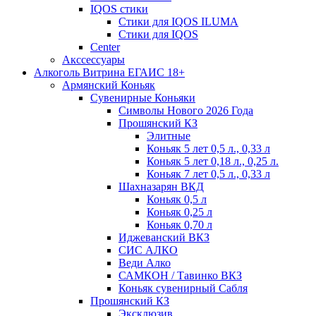
IQOS стики
Стики для IQOS ILUMA
Стики для IQOS
Сenter
Акссессуары
Алкоголь Витрина ЕГАИС 18+
Армянский Коньяк
Сувенирные Коньяки
Символы Нового 2026 Года
Прошянский КЗ
Элитные
Коньяк 5 лет 0,5 л., 0,33 л
Коньяк 5 лет 0,18 л., 0,25 л.
Коньяк 7 лет 0,5 л., 0,33 л
Шахназарян ВКД
Коньяк 0,5 л
Коньяк 0,25 л
Коньяк 0,70 л
Иджеванский ВКЗ
СИС АЛКО
Веди Алко
САМКОН / Тавинко ВКЗ
Коньяк сувенирный Сабля
Прошянский КЗ
Эксклюзив