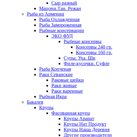
Сыр разный
Мацони.Тан. Режан
Рыба из Армении
Рыба Охлажденная
Рыба Замороженная
Рыбные консервации
ЭКО ФУД
Рыбные консервы
Консервы 240 гр.
Консервы 160 гр.
Супы. Уха. Щи
Филе-кусочки. Суфле
Рыба Копченая
Раки Севанские
Раковые шейки
Раки живые
Раки варенные
Рыбная Икра
Бакалея
Крупы
Фасованная крупа
Крупы Арарат
Крупы Нат Продукт
Крупы Наша Деревня
Другие производители