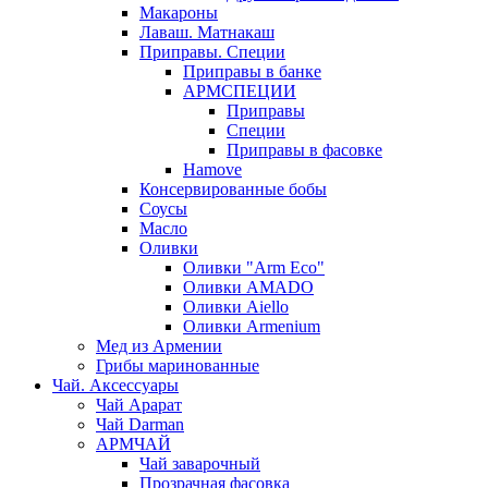
Макароны
Лаваш. Матнакаш
Приправы. Специи
Приправы в банке
АРМСПЕЦИИ
Приправы
Специи
Приправы в фасовке
Hamove
Консервированные бобы
Соусы
Масло
Оливки
Оливки "Arm Eco"
Оливки AMADO
Оливки Aiello
Оливки Armenium
Мед из Армении
Грибы маринованные
Чай. Аксессуары
Чай Арарат
Чай Darman
АРМЧАЙ
Чай заварочный
Прозрачная фасовка