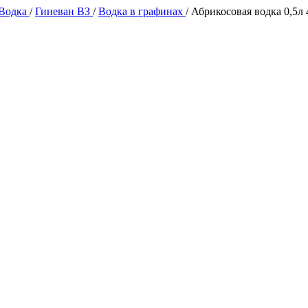
 Водка
/
Гиневан ВЗ
/
Водка в графинах
/
Абрикосовая водка 0,5л