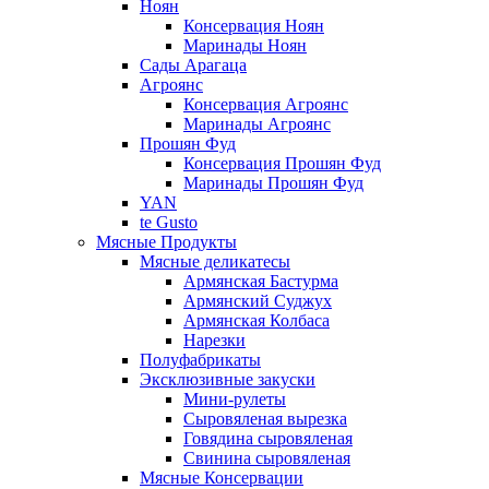
Ноян
Консервация Ноян
Маринады Ноян
Сады Арагаца
Агроянс
Консервация Агроянс
Маринады Агроянс
Прошян Фуд
Консервация Прошян Фуд
Маринады Прошян Фуд
YAN
te Gusto
Мясные Продукты
Мясные деликатесы
Армянская Бастурма
Армянский Суджух
Армянская Колбаса
Нарезки
Полуфабрикаты
Эксклюзивные закуски
Мини-рулеты
Сыровяленая вырезка
Говядина сыровяленая
Свинина сыровяленая
Мясные Консервации