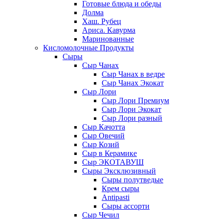
Готовые блюда и обеды
Долма
Хаш. Рубец
Ариса. Кавурма
Маринованные
Кисломолочные Продукты
Сыры
Сыр Чанах
Сыр Чанах в ведре
Сыр Чанах Экокат
Сыр Лори
Сыр Лори Премиум
Сыр Лори Экокат
Сыр Лори разный
Сыр Качотта
Сыр Овечий
Сыр Козий
Сыр в Керамике
Сыр ЭКОТАВУШ
Сыры Эксклюзивный
Сыры полутведые
Крем сыры
Antipasti
Сыры ассорти
Сыр Чечил