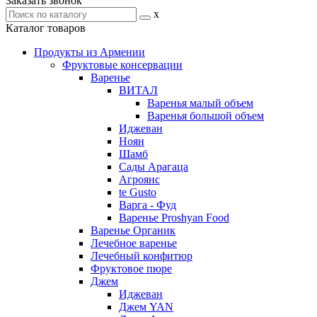
Заказать звонок
x
Каталог товаров
Продукты из Армении
Фруктовые консервации
Варенье
ВИТАЛ
Варенья малый объем
Варенья большой объем
Иджеван
Ноян
Шамб
Сады Арагаца
Агроянс
te Gusto
Варга - Фуд
Варенье Proshyan Food
Варенье Органик
Лечебное варенье
Лечебный конфитюр
Фруктовое пюре
Джем
Иджеван
Джем YAN