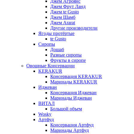
Джем Агроянс
Джем Фрут Ланд
Джем te Gusto
Джем Шамб
Джем Ararat
Другие производители
Ягоды протёртые
te Gusto
Сиропы
Дошаб
Разные сиропы
Фрукты в сиропе
Овощные Консервации
KERAKUR
Консервация KERAKUR
Маринады KERAKUR
Иджеван
Консервация Иджеван
Маринады Иджеван
ВИТАЛ
Большой объем
Wosky
Артфуд
Консервация Артфуд
Маринады Артфуд