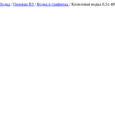
 Водка
/
Гиневан ВЗ
/
Водка в графинах
/
Кизиловая водка 0,5л 4