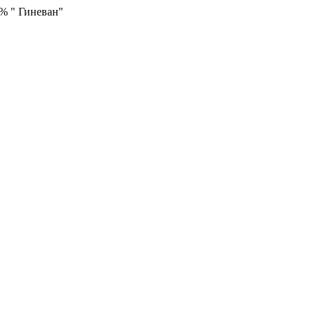
0% " Гиневан"