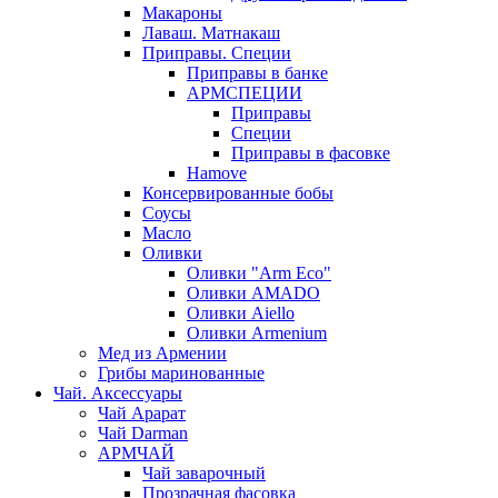
Макароны
Лаваш. Матнакаш
Приправы. Специи
Приправы в банке
АРМСПЕЦИИ
Приправы
Специи
Приправы в фасовке
Hamove
Консервированные бобы
Соусы
Масло
Оливки
Оливки "Arm Eco"
Оливки AMADO
Оливки Aiello
Оливки Armenium
Мед из Армении
Грибы маринованные
Чай. Аксессуары
Чай Арарат
Чай Darman
АРМЧАЙ
Чай заварочный
Прозрачная фасовка