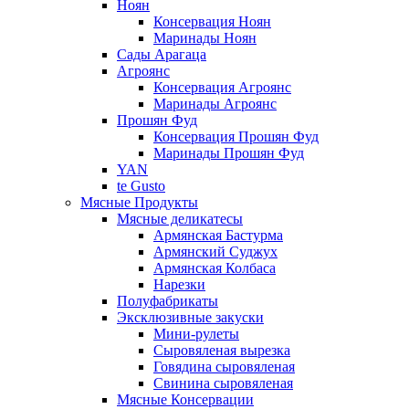
Ноян
Консервация Ноян
Маринады Ноян
Сады Арагаца
Агроянс
Консервация Агроянс
Маринады Агроянс
Прошян Фуд
Консервация Прошян Фуд
Маринады Прошян Фуд
YAN
te Gusto
Мясные Продукты
Мясные деликатесы
Армянская Бастурма
Армянский Суджух
Армянская Колбаса
Нарезки
Полуфабрикаты
Эксклюзивные закуски
Мини-рулеты
Сыровяленая вырезка
Говядина сыровяленая
Свинина сыровяленая
Мясные Консервации