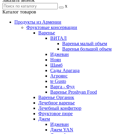
Заказать звонок
x
Каталог товаров
Продукты из Армении
Фруктовые консервации
Варенье
ВИТАЛ
Варенья малый объем
Варенья большой объем
Иджеван
Ноян
Шамб
Сады Арагаца
Агроянс
te Gusto
Варга - Фуд
Варенье Proshyan Food
Варенье Органик
Лечебное варенье
Лечебный конфитюр
Фруктовое пюре
Джем
Иджеван
Джем YAN