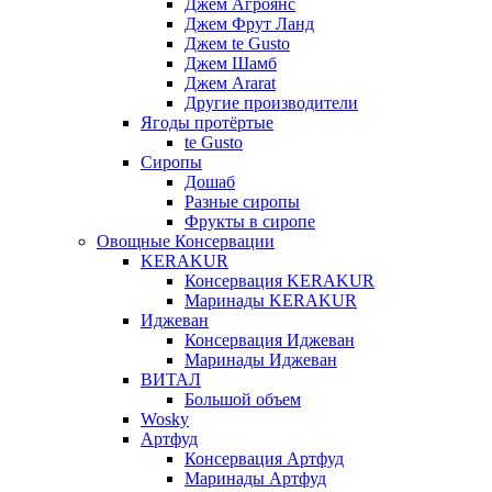
Джем Агроянс
Джем Фрут Ланд
Джем te Gusto
Джем Шамб
Джем Ararat
Другие производители
Ягоды протёртые
te Gusto
Сиропы
Дошаб
Разные сиропы
Фрукты в сиропе
Овощные Консервации
KERAKUR
Консервация KERAKUR
Маринады KERAKUR
Иджеван
Консервация Иджеван
Маринады Иджеван
ВИТАЛ
Большой объем
Wosky
Артфуд
Консервация Артфуд
Маринады Артфуд