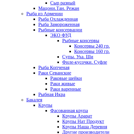
Сыр разный
Мацони.Тан. Режан
Рыба из Армении
Рыба Охлажденная
Рыба Замороженная
Рыбные консервации
ЭКО ФУД
Рыбные консервы
Консервы 240 гр.
Консервы 160 гр.
Супы. Уха. Щи
Филе-кусочки. Суфле
Рыба Копченая
Раки Севанские
Раковые шейки
Раки живые
Раки варенные
Рыбная Икра
Бакалея
Крупы
Фасованная крупа
Крупы Арарат
Крупы Нат Продукт
Крупы Наша Деревня
Другие производители