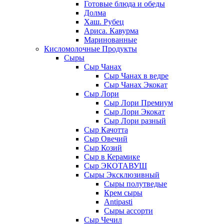
Готовые блюда и обеды
Долма
Хаш. Рубец
Ариса. Кавурма
Маринованные
Кисломолочные Продукты
Сыры
Сыр Чанах
Сыр Чанах в ведре
Сыр Чанах Экокат
Сыр Лори
Сыр Лори Премиум
Сыр Лори Экокат
Сыр Лори разный
Сыр Качотта
Сыр Овечий
Сыр Козий
Сыр в Керамике
Сыр ЭКОТАВУШ
Сыры Эксклюзивный
Сыры полутведые
Крем сыры
Antipasti
Сыры ассорти
Сыр Чечил