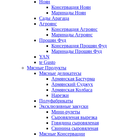
Ноян
Консервация Ноян
Маринады Ноян
Сады Арагаца
Агроянс
Консервация Агроянс
Маринады Агроянс
Прошян Фуд
Консервация Прошян Фуд
Маринады Прошян Фуд
YAN
te Gusto
Мясные Продукты
Мясные деликатесы
Армянская Бастурма
Армянский Суджух
Армянская Колбаса
Нарезки
Полуфабрикаты
Эксклюзивные закуски
Мини-рулеты
Сыровяленая вырезка
Говядина сыровяленая
Свинина сыровяленая
Мясные Консервации