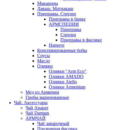
Макароны
Лаваш. Матнакаш
Приправы. Специи
Приправы в банке
АРМСПЕЦИИ
Приправы
Специи
Приправы в фасовке
Hamove
Консервированные бобы
Соусы
Масло
Оливки
Оливки "Arm Eco"
Оливки AMADO
Оливки Aiello
Оливки Armenium
Мед из Армении
Грибы маринованные
Чай. Аксессуары
Чай Арарат
Чай Darman
АРМЧАЙ
Чай заварочный
Прозрачная фасовка