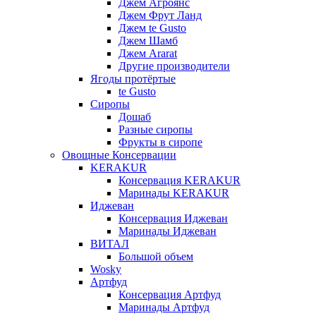
Джем Агроянс
Джем Фрут Ланд
Джем te Gusto
Джем Шамб
Джем Ararat
Другие производители
Ягоды протёртые
te Gusto
Сиропы
Дошаб
Разные сиропы
Фрукты в сиропе
Овощные Консервации
KERAKUR
Консервация KERAKUR
Маринады KERAKUR
Иджеван
Консервация Иджеван
Маринады Иджеван
ВИТАЛ
Большой объем
Wosky
Артфуд
Консервация Артфуд
Маринады Артфуд