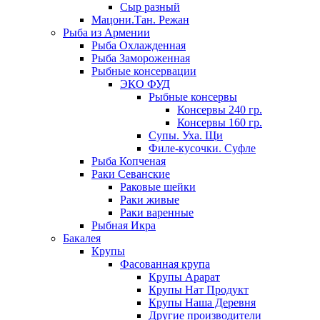
Сыр разный
Мацони.Тан. Режан
Рыба из Армении
Рыба Охлажденная
Рыба Замороженная
Рыбные консервации
ЭКО ФУД
Рыбные консервы
Консервы 240 гр.
Консервы 160 гр.
Супы. Уха. Щи
Филе-кусочки. Суфле
Рыба Копченая
Раки Севанские
Раковые шейки
Раки живые
Раки варенные
Рыбная Икра
Бакалея
Крупы
Фасованная крупа
Крупы Арарат
Крупы Нат Продукт
Крупы Наша Деревня
Другие производители