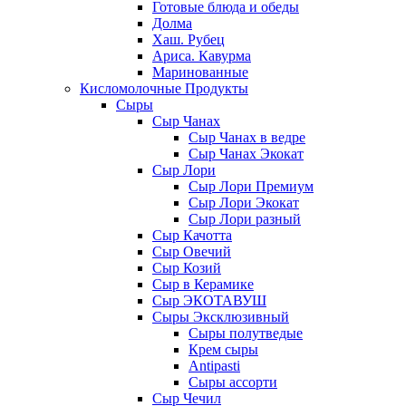
Готовые блюда и обеды
Долма
Хаш. Рубец
Ариса. Кавурма
Маринованные
Кисломолочные Продукты
Сыры
Сыр Чанах
Сыр Чанах в ведре
Сыр Чанах Экокат
Сыр Лори
Сыр Лори Премиум
Сыр Лори Экокат
Сыр Лори разный
Сыр Качотта
Сыр Овечий
Сыр Козий
Сыр в Керамике
Сыр ЭКОТАВУШ
Сыры Эксклюзивный
Сыры полутведые
Крем сыры
Antipasti
Сыры ассорти
Сыр Чечил