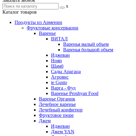
Заказать звонок
x
Каталог товаров
Продукты из Армении
Фруктовые консервации
Варенье
ВИТАЛ
Варенья малый объем
Варенья большой объем
Иджеван
Ноян
Шамб
Сады Арагаца
Агроянс
te Gusto
Варга - Фуд
Варенье Proshyan Food
Варенье Органик
Лечебное варенье
Лечебный конфитюр
Фруктовое пюре
Джем
Иджеван
Джем YAN