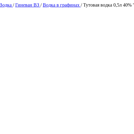
 Водка
/
Гиневан ВЗ
/
Водка в графинах
/
Тутовая водка 0,5л 40%