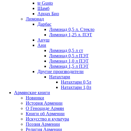
te Gusto
Шамб
Арцах Био
Лимонад
Дарбас
Лимонад 0,5 л. Стекло
Лимонад 1,25 л. ПЭТ
Ануш
Ани
Лимонад 0,5 л ст
Лимонад 0,5 л ПЭТ
Лимонад 1,0 л ПЭТ
Лимонад 1,5 л ПЭТ
Другие производители
Натахтари
Натахтари 0,5л
Натахтари 1,0л
Армянские книги
Новинки
История Армении
О Геноциде Армян
Книги об Армении
Иcкусство и культура
Поэзия Армении
Религия Армении