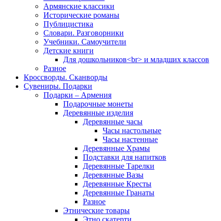
Армянские классики
Исторические романы
Публицистика
Словари. Разговорники
Учебники. Самоучители
Детские книги
Для дошкольников<br> и младших классов
Разное
Кроссворды. Сканворды
Сувениры. Подарки
Подарки – Армения
Подарочные монеты
Деревянные изделия
Деревянные часы
Часы настольные
Часы настенные
Деревянные Храмы
Подставки для напитков
Деревянные Тарелки
Деревянные Вазы
Деревянные Кресты
Деревянные Гранаты
Разное
Этнические товары
Этно скатерти