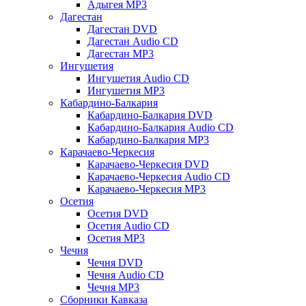
Адыгея MP3
Дагестан
Дагестан DVD
Дагестан Audio CD
Дагестан MP3
Ингушетия
Ингушетия Audio CD
Ингушетия MP3
Кабардино-Балкария
Кабардино-Балкария DVD
Кабардино-Балкария Audio CD
Кабардино-Балкария MP3
Карачаево-Черкесия
Карачаево-Черкесия DVD
Карачаево-Черкесия Audio CD
Карачаево-Черкесия MP3
Осетия
Осетия DVD
Осетия Audio CD
Осетия MP3
Чечня
Чечня DVD
Чечня Audio CD
Чечня MP3
Сборники Кавказа