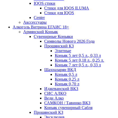
IQOS стики
Стики для IQOS ILUMA
Стики для IQOS
Сenter
Акссессуары
Алкоголь Витрина ЕГАИС 18+
Армянский Коньяк
Сувенирные Коньяки
Символы Нового 2026 Года
Прошянский КЗ
Элитные
Коньяк 5 лет 0,5 л., 0,33 л
Коньяк 5 лет 0,18 л., 0,25 л.
Коньяк 7 лет 0,5 л., 0,33 л
Шахназарян ВКД
Коньяк 0,5 л
Коньяк 0,25 л
Коньяк 0,70 л
Иджеванский ВКЗ
СИС АЛКО
Веди Алко
САМКОН / Тавинко ВКЗ
Коньяк сувенирный Сабля
Прошянский КЗ
Эксклюзив