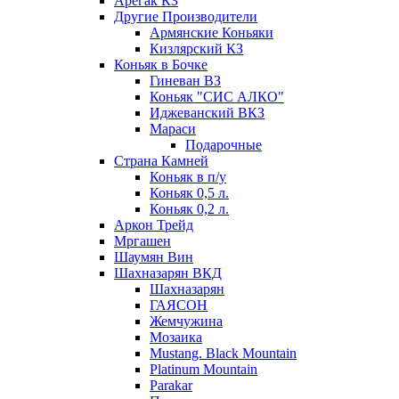
Арегак КЗ
Другие Производители
Армянские Коньяки
Кизлярский КЗ
Коньяк в Бочке
Гиневан ВЗ
Коньяк "СИС АЛКО"
Иджеванский ВКЗ
Мараси
Подарочные
Страна Камней
Коньяк в п/у
Коньяк 0,5 л.
Коньяк 0,2 л.
Аркон Трейд
Мргашен
Шаумян Вин
Шахназарян ВКД
Шахназарян
ГАЯСОН
Жемчужина
Мозаика
Mustang. Black Mountain
Platinum Mountain
Parakar