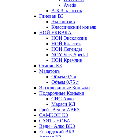
Avetis
А.К.З. классик
Гиневан ВЗ
Эксклюзив
Классический коньяк
НОЙ ЕКВВКА
НОЙ Эксклюзив
НОЙ Классик
НОЙ Легенды
NOY Very Speсial
НОЙ Кремлин
Оганян КЗ
Мадатовъ
Объем 0,5 л
Объем 0,75 л
Эксклюзивные Коньяки
Подарочные Коньяки
СИС Алко
Мараси КД
Грейт Велли АВКЗ
САМКОН КЗ
САЯТ - НОВА
Веди - Алко ВКЗ
Егвардский ВКЗ