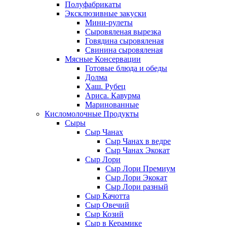
Полуфабрикаты
Эксклюзивные закуски
Мини-рулеты
Сыровяленая вырезка
Говядина сыровяленая
Свинина сыровяленая
Мясные Консервации
Готовые блюда и обеды
Долма
Хаш. Рубец
Ариса. Кавурма
Маринованные
Кисломолочные Продукты
Сыры
Сыр Чанах
Сыр Чанах в ведре
Сыр Чанах Экокат
Сыр Лори
Сыр Лори Премиум
Сыр Лори Экокат
Сыр Лори разный
Сыр Качотта
Сыр Овечий
Сыр Козий
Сыр в Керамике