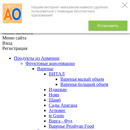
Нашим интернет-магазином намного удобнее
+7 (495) 646-888-1
пользоваться с помощью бесплатного
приложения!
В корзине
0
товаров
Установить
x
Меню каталога
Меню сайта
Вход
Регистрация
Продукты из Армении
Фруктовые консервации
Варенье
ВИТАЛ
Варенья малый объем
Варенья большой объем
Иджеван
Ноян
Шамб
Сады Арагаца
Агроянс
te Gusto
Варга - Фуд
Варенье Proshyan Food