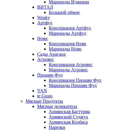
Маринады Иджеван
ВИТАЛ
Большой объем
Wosky
Артфуд
Консервация Артфуд
Маринады Артфуд
Ноян
Консервация Ноян
Маринады Ноян
Сады Арагаца
Агроянс
Консервация Агроянс
Маринады Агроянс
Прошян Фуд
Консервация Прошян Фуд
Маринады Прошян Фуд
YAN
te Gusto
Мясные Продукты
Мясные деликатесы
Армянская Бастурма
Армянский Суджух
Армянская Колбаса
Нарезки