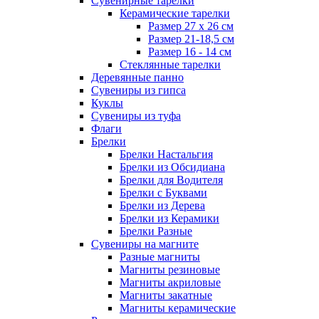
Сувенирные тарелки
Керамические тарелки
Размер 27 х 26 см
Размер 21-18,5 см
Размер 16 - 14 см
Стеклянные тарелки
Деревянные панно
Сувениры из гипса
Куклы
Сувениры из туфа
Флаги
Брелки
Брелки Настальгия
Брелки из Обсидиана
Брелки для Водителя
Брелки с Буквами
Брелки из Дерева
Брелки из Керамики
Брелки Разные
Сувениры на магните
Разные магниты
Магниты резиновые
Магниты акриловые
Магниты закатные
Магниты керамические