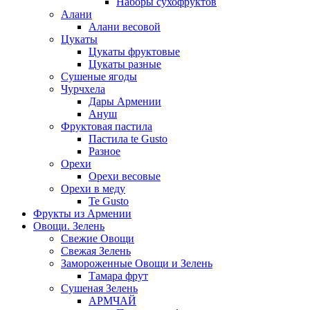
Наборы сухофруктов
Алани
Алани весовой
Цукаты
Цукаты фруктовые
Цукаты разные
Сушеные ягоды
Чурчхела
Дары Армении
Ануш
Фруктовая пастила
Пастила te Gusto
Разное
Орехи
Орехи весовые
Орехи в меду
Te Gusto
Фрукты из Армении
Овощи. Зелень
Свежие Овощи
Свежая Зелень
Замороженные Овощи и Зелень
Тамара фрут
Сушеная Зелень
АРМЧАЙ