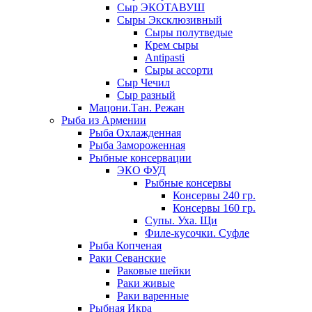
Сыр ЭКОТАВУШ
Сыры Эксклюзивный
Сыры полутведые
Крем сыры
Antipasti
Сыры ассорти
Сыр Чечил
Сыр разный
Мацони.Тан. Режан
Рыба из Армении
Рыба Охлажденная
Рыба Замороженная
Рыбные консервации
ЭКО ФУД
Рыбные консервы
Консервы 240 гр.
Консервы 160 гр.
Супы. Уха. Щи
Филе-кусочки. Суфле
Рыба Копченая
Раки Севанские
Раковые шейки
Раки живые
Раки варенные
Рыбная Икра