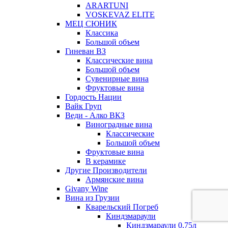
ARARTUNI
VOSKEVAZ ELITE
МЕЦ СЮНИК
Классика
Большой объем
Гиневан ВЗ
Классические вина
Большой объем
Сувенирные вина
Фруктовые вина
Гордость Нации
Вайк Груп
Веди - Алко ВКЗ
Виноградные вина
Классические
Большой объем
Фруктовые вина
В керамике
Другие Производители
Армянские вина
Givany Wine
Вина из Грузии
Кварельский Погреб
Киндзмараули
Киндзмараули 0,75л