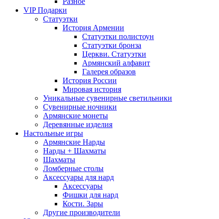
Разное
VIP Подарки
Статуэтки
История Армении
Статуэтки полистоун
Статуэтки бронза
Церкви. Статуэтки
Армянский алфавит
Галерея образов
История России
Мировая история
Уникальные сувенирные светильники
Сувенирные ночники
Армянские монеты
Деревянные изделия
Настольные игры
Армянские Нарды
Нарды + Шахматы
Шахматы
Ломберные столы
Аксессуары для нард
Аксессуары
Фишки для нард
Кости. Зары
Другие производители