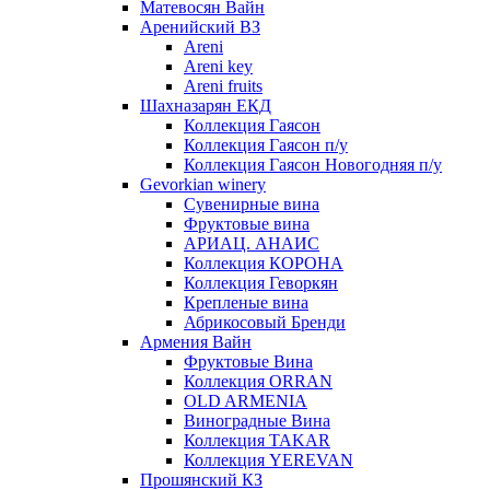
Матевосян Вайн
Аренийский ВЗ
Areni
Areni key
Areni fruits
Шахназарян ЕКД
Коллекция Гаясон
Коллекция Гаясон п/у
Коллекция Гаясон Новогодняя п/у
Gevorkian winery
Сувенирные вина
Фруктовые вина
АРИАЦ. АНАИС
Коллекция КОРОНА
Коллекция Геворкян
Крепленые вина
Абрикосовый Бренди
Армения Вайн
Фруктовые Вина
Коллекция ORRAN
OLD ARMENIA
Виноградные Вина
Коллекция TAKAR
Коллекция YEREVAN
Прошянский КЗ