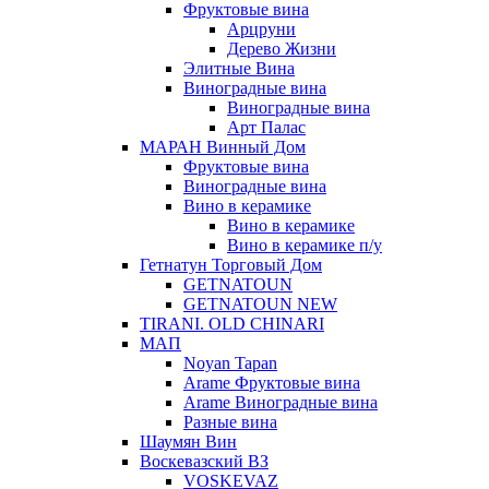
Фруктовые вина
Арцруни
Дерево Жизни
Элитные Вина
Виноградные вина
Виноградные вина
Арт Палас
МАРАН Винный Дом
Фруктовые вина
Виноградные вина
Вино в керамике
Вино в керамике
Вино в керамике п/у
Гетнатун Торговый Дом
GETNATOUN
GETNATOUN NEW
TIRANI. OLD CHINARI
МАП
Noyan Tapan
Arame Фруктовые вина
Arame Виноградные вина
Разные вина
Шаумян Вин
Воскевазский ВЗ
VOSKEVAZ