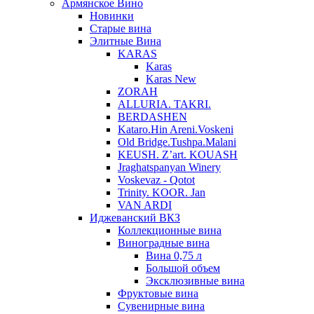
Армянское Вино
Новинки
Старые вина
Элитные Вина
KARAS
Karas
Karas New
ZORAH
ALLURIA. TAKRI.
BERDASHEN
Kataro.Hin Areni.Voskeni
Old Bridge.Tushpa.Malani
KEUSH. Z’art. KOUASH
Jraghatspanyan Winery
Voskevaz - Qotot
Trinity. KOOR. Jan
VAN ARDI
Иджеванский ВКЗ
Коллекционные вина
Виноградные вина
Вина 0,75 л
Большой объем
Эксклюзивные вина
Фруктовые вина
Cувенирные вина