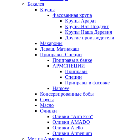
Бакалея
Крупы
Фасованная крупа
Крупы Арарат
Крупы Нат Продукт
Крупы Наша Деревня
Другие производители
Макароны
Лаваш. Матнакаш
Приправы. Специи
Приправы в банке
АРМСПЕЦИИ
Приправы
Специи
Приправы в фасовке
Hamove
Консервированные бобы
Соусы
Масло
Оливки
Оливки "Arm Eco"
Оливки AMADO
Оливки Aiello
Оливки Armenium
Мед из Армении