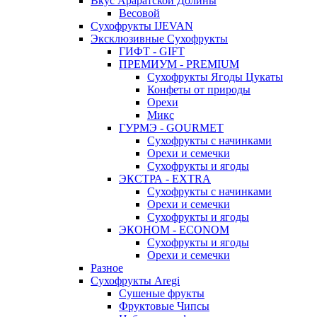
Вкус Араратской Долины
Весовой
Сухофрукты IJEVAN
Эксклюзивные Сухофрукты
ГИФТ - GIFT
ПРЕМИУМ - PREMIUM
Сухофрукты Ягоды Цукаты
Конфеты от природы
Орехи
Микс
ГУРМЭ - GOURMET
Сухофрукты с начинками
Орехи и семечки
Сухофрукты и ягоды
ЭКСТРА - EXTRA
Сухофрукты с начинками
Орехи и семечки
Сухофрукты и ягоды
ЭКОНОМ - ECONOM
Сухофрукты и ягоды
Орехи и семечки
Разное
Сухофрукты Aregi
Сушеные фрукты
Фруктовые Чипсы