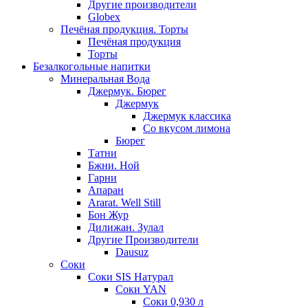
Другие производители
Globex
Печёная продукция. Торты
Печёная продукция
Торты
Безалкогольные напитки
Минеральная Вода
Джермук. Бюрег
Джермук
Джермук классика
Со вкусом лимона
Бюрег
Татни
Бжни. Ной
Гарни
Апаран
Ararat. Well Still
Бон Жур
Дилижан. Зулал
Другие Производители
Dausuz
Соки
Соки SIS Натурал
Соки YAN
Соки 0,930 л