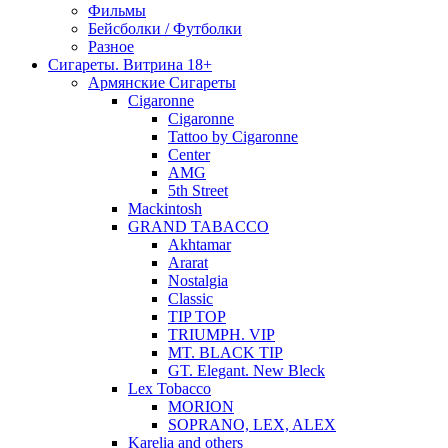
Фильмы
Бейсболки / Футболки
Разное
Сигареты. Витрина 18+
Армянские Сигареты
Cigaronne
Cigaronne
Tattoo by Cigaronne
Center
AMG
5th Street
Mackintosh
GRAND TABACCO
Akhtamar
Ararat
Nostalgia
Classic
TIP TOP
TRIUMPH. VIP
MT. BLACK TIP
GT. Elegant. New Bleck
Lex Tobacco
MORION
SOPRANO, LEX, ALEX
Karelia and others