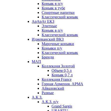
Коньяк в п/у
Коньяк в тубе
Спиртные напитки
Классический коньяк
АрАрАт ЕКЗ
Элитные
Коньяк в п/у
Классический коньяк
Иджеванский ВКЗ
Марочные коньяки
Коньяки п/у
Классический коньяк
Бренди
МАП
Коллекция Золотой
Объем 0,5 л
Коньяк 0,7 л
Коллекция France
Горная Армения. АРМА
Айвазовский
Разные
А.К.З.
А.К.З. п/у
Grand Sargis
URARTU