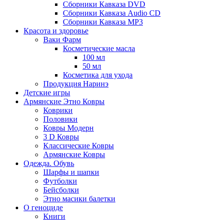
Сборники Кавказа DVD
Сборники Кавказа Audio CD
Сборники Кавказа MP3
Красота и здоровье
Ваки Фарм
Косметические масла
100 мл
50 мл
Косметика для ухода
Продукция Наринэ
Детские игры
Армянские Этно Ковры
Коврики
Половики
Ковры Модерн
3 D Ковры
Классические Ковры
Армянские Ковры
Одежда. Обувь
Шарфы и шапки
Футболки
Бейсболки
Этно масики балетки
О геноциде
Книги