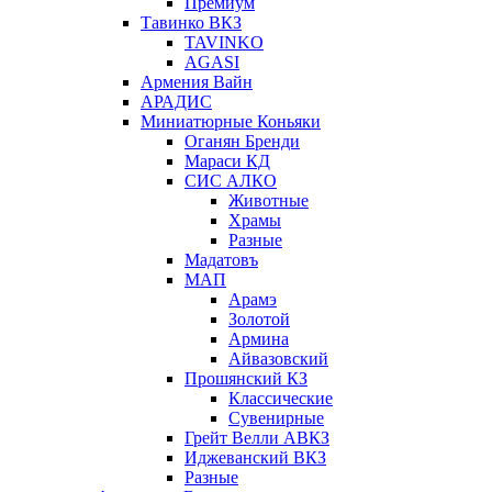
Премиум
Тавинко ВКЗ
TAVINKO
AGASI
Армения Вайн
АРАДИС
Миниатюрные Коньяки
Оганян Бренди
Мараси КД
СИС АЛКО
Животные
Храмы
Разные
Мадатовъ
МАП
Арамэ
Золотой
Армина
Айвазовский
Прошянский КЗ
Классические
Сувенирные
Грейт Велли АВКЗ
Иджеванский ВКЗ
Разные