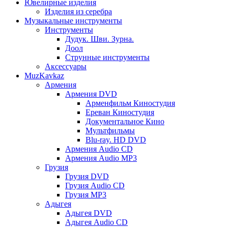
Ювелирные изделия
Изделия из серебра
Музыкальные инструменты
Инструменты
Дудук. Шви. Зурна.
Доол
Струнные инструменты
Аксессуары
MuzKavkaz
Армения
Армения DVD
Арменфильм Киностудия
Ереван Киностудия
Документальное Кино
Мультфильмы
Blu-ray. HD DVD
Армения Audio CD
Армения Audio MP3
Грузия
Грузия DVD
Грузия Audio CD
Грузия MP3
Адыгея
Адыгея DVD
Адыгея Audio CD