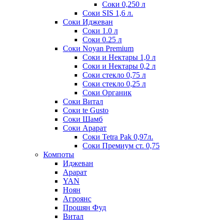
Соки 0,250 л
Соки SIS 1,6 л.
Соки Иджеван
Соки 1.0 л
Соки 0.25 л
Соки Noyan Premium
Соки и Нектары 1,0 л
Соки и Нектары 0,2 л
Соки стекло 0,75 л
Соки стекло 0,25 л
Соки Органик
Соки Витал
Соки te Gusto
Соки Шамб
Соки Арарат
Соки Tetra Pak 0,97л.
Соки Премиум ст. 0,75
Компоты
Иджеван
Арарат
YAN
Ноян
Агроянс
Прошян Фуд
Витал