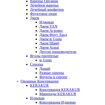
Варенье Органик
Лечебное варенье
Лечебный конфитюр
Фруктовое пюре
Джем
Иджеван
Джем YAN
Джем Агроянс
Джем Фрут Ланд
Джем te Gusto
Джем Шамб
Джем Ararat
Другие производители
Ягоды протёртые
te Gusto
Сиропы
Дошаб
Разные сиропы
Фрукты в сиропе
Овощные Консервации
KERAKUR
Консервация KERAKUR
Маринады KERAKUR
Иджеван
Консервация Иджеван