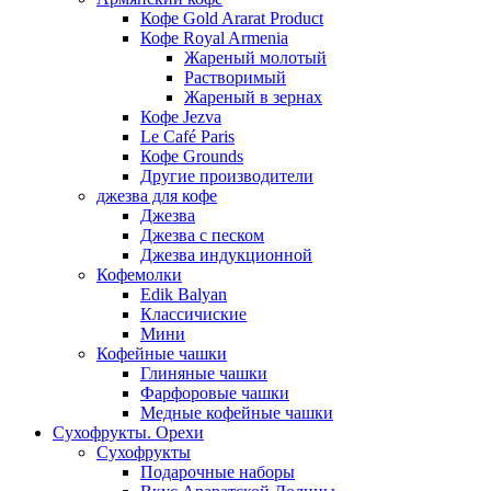
Кофе Gold Ararat Product
Кофе Royal Armenia
Жареный молотый
Растворимый
Жареный в зернах
Кофе Jezva
Le Café Paris
Кофе Grounds
Другие производители
джезва для кофе
Джезва
Джезва с песком
Джезва индукционной
Кофемолки
Edik Balyan
Классичиские
Мини
Кофейные чашки
Глиняные чашки
Фарфоровые чашки
Медные кофейные чашки
Сухофрукты. Орехи
Сухофрукты
Подарочные наборы