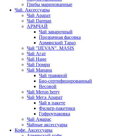
Грибы маринованные
Чай. Аксессуары
Чай Арарат
Чай Darman
АРМЧАЙ
Чай заварочный
Прозрачная фасовка
Армянский Тараз
Чай "IJEVAN". MASIS
Чай Агат
Чай Нане
Чай Гюмри
Чай Манана
Чай травяной
Био-сертифицированный
Весовой
Чай Meron berry
Чай Мега Арарат
Чай в пакете
Фильтр-пакетики
Гофроупаковка
Чай Амарас
Чайные аксессуары
Кофе. Аксессуары
Армянский кофе