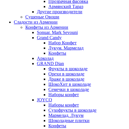
Прозрачная фасовка
Армянский Тараз
Другие производители
Сушеные Овощи
Сладости из Армении
Конфеты из Армении
Sonuar. Mark Sevouni
Grand Candy
Набор Конфет
Лукум. Мармелад
Конфеты
Арколад
GRAND Dian
Фрукты в шоколаде
Орехи в шоколаде
Драже в шоколаде
ШокоХит в шоколаде
Семечки в шоколаде
Наборы конфет
JOYCO
Наборы конфет
Сухофрукты в шоколаде
Мармелад. Лукум
Шоколадные плитки
Конфеты