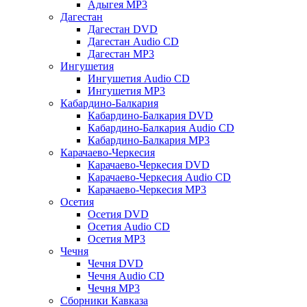
Адыгея MP3
Дагестан
Дагестан DVD
Дагестан Audio CD
Дагестан MP3
Ингушетия
Ингушетия Audio CD
Ингушетия MP3
Кабардино-Балкария
Кабардино-Балкария DVD
Кабардино-Балкария Audio CD
Кабардино-Балкария MP3
Карачаево-Черкесия
Карачаево-Черкесия DVD
Карачаево-Черкесия Audio CD
Карачаево-Черкесия MP3
Осетия
Осетия DVD
Осетия Audio CD
Осетия MP3
Чечня
Чечня DVD
Чечня Audio CD
Чечня MP3
Сборники Кавказа