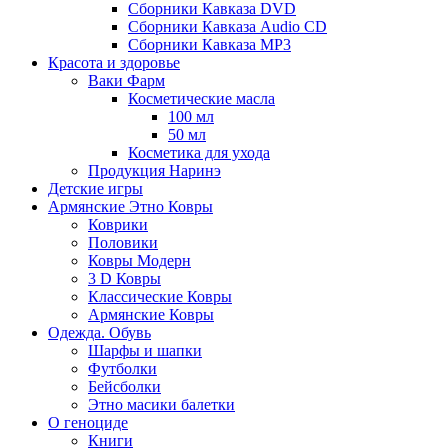
Сборники Кавказа DVD
Сборники Кавказа Audio CD
Сборники Кавказа MP3
Красота и здоровье
Ваки Фарм
Косметические масла
100 мл
50 мл
Косметика для ухода
Продукция Наринэ
Детские игры
Армянские Этно Ковры
Коврики
Половики
Ковры Модерн
3 D Ковры
Классические Ковры
Армянские Ковры
Одежда. Обувь
Шарфы и шапки
Футболки
Бейсболки
Этно масики балетки
О геноциде
Книги