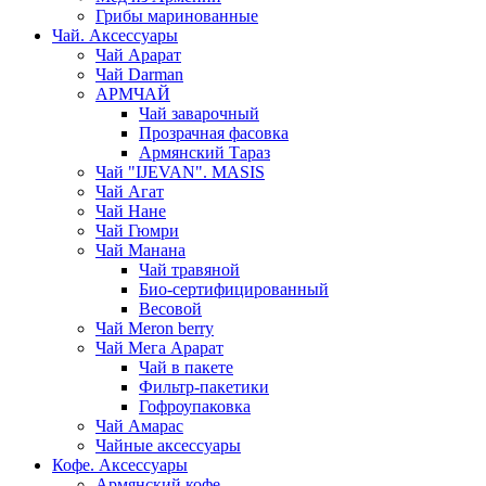
Грибы маринованные
Чай. Аксессуары
Чай Арарат
Чай Darman
АРМЧАЙ
Чай заварочный
Прозрачная фасовка
Армянский Тараз
Чай "IJEVAN". MASIS
Чай Агат
Чай Нане
Чай Гюмри
Чай Манана
Чай травяной
Био-сертифицированный
Весовой
Чай Meron berry
Чай Мега Арарат
Чай в пакете
Фильтр-пакетики
Гофроупаковка
Чай Амарас
Чайные аксессуары
Кофе. Аксессуары
Армянский кофе