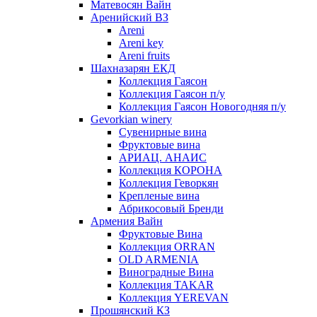
Матевосян Вайн
Аренийский ВЗ
Areni
Areni key
Areni fruits
Шахназарян ЕКД
Коллекция Гаясон
Коллекция Гаясон п/у
Коллекция Гаясон Новогодняя п/у
Gevorkian winery
Сувенирные вина
Фруктовые вина
АРИАЦ. АНАИС
Коллекция КОРОНА
Коллекция Геворкян
Крепленые вина
Абрикосовый Бренди
Армения Вайн
Фруктовые Вина
Коллекция ORRAN
OLD ARMENIA
Виноградные Вина
Коллекция TAKAR
Коллекция YEREVAN
Прошянский КЗ