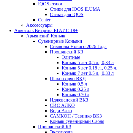
IQOS стики
Стики для IQOS ILUMA
Стики для IQOS
Сenter
Акссессуары
Алкоголь Витрина ЕГАИС 18+
Армянский Коньяк
Сувенирные Коньяки
Символы Нового 2026 Года
Прошянский КЗ
Элитные
Коньяк 5 лет 0,5 л., 0,33 л
Коньяк 5 лет 0,18 л., 0,25 л.
Коньяк 7 лет 0,5 л., 0,33 л
Шахназарян ВКД
Коньяк 0,5 л
Коньяк 0,25 л
Коньяк 0,70 л
Иджеванский ВКЗ
СИС АЛКО
Веди Алко
САМКОН / Тавинко ВКЗ
Коньяк сувенирный Сабля
Прошянский КЗ
Эксклюзив