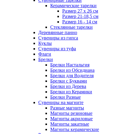
Сувенирные тарелки
Керамические тарелки
Размер 27 х 26 см
Размер 21-18,5 см
Размер 16 - 14 см
Стеклянные тарелки
Деревянные панно
Сувениры из гипса
Куклы
Сувениры из туфа
Флаги
Брелки
Брелки Настальгия
Брелки из Обсидиана
Брелки для Водителя
Брелки с Буквами
Брелки из Дерева
Брелки из Керамики
Брелки Разные
Сувениры на магните
Разные магниты
Магниты резиновые
Магниты акриловые
Магниты закатные
Магниты керамические