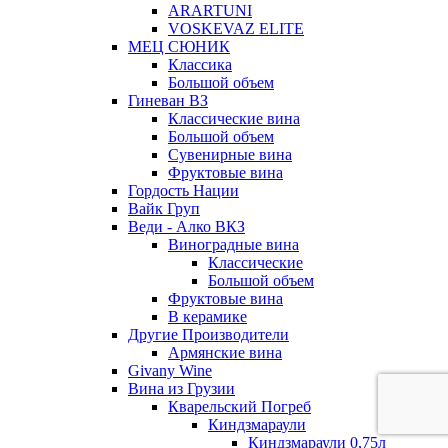
ARARTUNI
VOSKEVAZ ELITE
МЕЦ СЮНИК
Классика
Большой объем
Гиневан ВЗ
Классические вина
Большой объем
Сувенирные вина
Фруктовые вина
Гордость Нации
Вайк Груп
Веди - Алко ВКЗ
Виноградные вина
Классические
Большой объем
Фруктовые вина
В керамике
Другие Производители
Армянские вина
Givany Wine
Вина из Грузии
Кварельский Погреб
Киндзмараули
Киндзмараули 0,75л