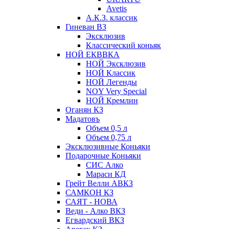
Avetis
А.К.З. классик
Гиневан ВЗ
Эксклюзив
Классический коньяк
НОЙ ЕКВВКА
НОЙ Эксклюзив
НОЙ Классик
НОЙ Легенды
NOY Very Speсial
НОЙ Кремлин
Оганян КЗ
Мадатовъ
Объем 0,5 л
Объем 0,75 л
Эксклюзивные Коньяки
Подарочные Коньяки
СИС Алко
Мараси КД
Грейт Велли АВКЗ
САМКОН КЗ
САЯТ - НОВА
Веди - Алко ВКЗ
Егвардский ВКЗ