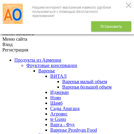
Нашим интернет-магазином намного удобнее
+7 (495) 646-888-1
пользоваться с помощью бесплатного
приложения!
В корзине
0
товаров
Установить
x
Меню каталога
Меню сайта
Вход
Регистрация
Продукты из Армении
Фруктовые консервации
Варенье
ВИТАЛ
Варенья малый объем
Варенья большой объем
Иджеван
Ноян
Шамб
Сады Арагаца
Агроянс
te Gusto
Варга - Фуд
Варенье Proshyan Food