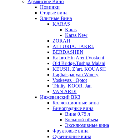
Армянское Вино
Новинки
Старые вина
Элитные Вина
KARAS
Karas
Karas New
ZORAH
ALLURIA. TAKRI.
BERDASHEN
Kataro.Hin Areni.Voskeni
Old Bridge.Tushpa.Malani
KEUSH. Z’art. KOUASH
Jraghatspanyan Winery
Voskevaz - Qotot
Trinity. KOOR. Jan
VAN ARDI
Иджеванский ВКЗ
Коллекционные вина
Виноградные вина
Вина 0,75 л
Большой объем
Эксклюзивные вина
Фруктовые вина
Cувенирные вина