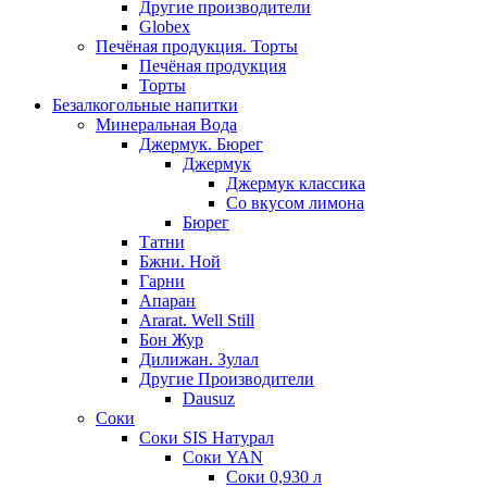
Другие производители
Globex
Печёная продукция. Торты
Печёная продукция
Торты
Безалкогольные напитки
Минеральная Вода
Джермук. Бюрег
Джермук
Джермук классика
Со вкусом лимона
Бюрег
Татни
Бжни. Ной
Гарни
Апаран
Ararat. Well Still
Бон Жур
Дилижан. Зулал
Другие Производители
Dausuz
Соки
Соки SIS Натурал
Соки YAN
Соки 0,930 л