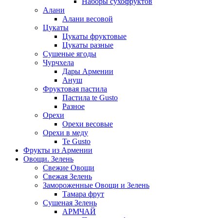
Наборы сухофруктов
Алани
Алани весовой
Цукаты
Цукаты фруктовые
Цукаты разные
Сушеные ягоды
Чурчхела
Дары Армении
Ануш
Фруктовая пастила
Пастила te Gusto
Разное
Орехи
Орехи весовые
Орехи в меду
Te Gusto
Фрукты из Армении
Овощи. Зелень
Свежие Овощи
Свежая Зелень
Замороженные Овощи и Зелень
Тамара фрут
Сушеная Зелень
АРМЧАЙ