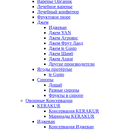
Варенье Органик
Лечебное варенье
Лечебный конфитюр
Фруктовое пюре
Джем
Иджеван
Джем YAN
Джем Агроянс
Джем Фрут Ланд
Джем te Gusto
Джем Шамб
Джем Ararat
Другие производители
Ягоды протёртые
te Gusto
Сиропы
Дошаб
Разные сиропы
Фрукты в сиропе
Овощные Консервации
KERAKUR
Консервация KERAKUR
Маринады KERAKUR
Иджеван
Консервация Иджеван