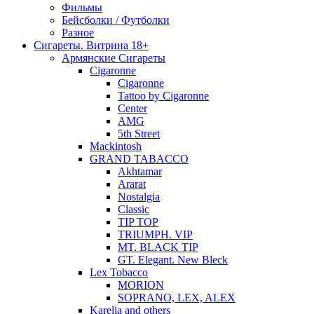
Фильмы
Бейсболки / Футболки
Разное
Сигареты. Витрина 18+
Армянские Сигареты
Cigaronne
Cigaronne
Tattoo by Cigaronne
Center
AMG
5th Street
Mackintosh
GRAND TABACCO
Akhtamar
Ararat
Nostalgia
Classic
TIP TOP
TRIUMPH. VIP
MT. BLACK TIP
GT. Elegant. New Bleck
Lex Tobacco
MORION
SOPRANO, LEX, ALEX
Karelia and others