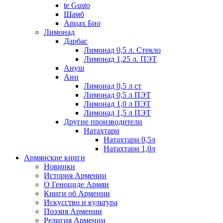
te Gusto
Шамб
Арцах Био
Лимонад
Дарбас
Лимонад 0,5 л. Стекло
Лимонад 1,25 л. ПЭТ
Ануш
Ани
Лимонад 0,5 л ст
Лимонад 0,5 л ПЭТ
Лимонад 1,0 л ПЭТ
Лимонад 1,5 л ПЭТ
Другие производители
Натахтари
Натахтари 0,5л
Натахтари 1,0л
Армянские книги
Новинки
История Армении
О Геноциде Армян
Книги об Армении
Иcкусство и культура
Поэзия Армении
Религия Армении