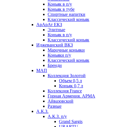
Коньяк в п/у
Коньяк в тубе
Спиртные напитки
Классический коньяк
АрАрАт ЕКЗ
Элитные
Коньяк в п/у
Классический коньяк
Иджеванский ВКЗ
Марочные коньяки
Коньяки п/у
Классический коньяк
Бренди
МАП
Коллекция Золотой
Объем 0,5 л
Коньяк 0,7 л
Коллекция France
Горная Армения. АРМА
Айвазовский
Разные
А.К.З.
А.К.З. п/у
Grand Sargis
URARTU