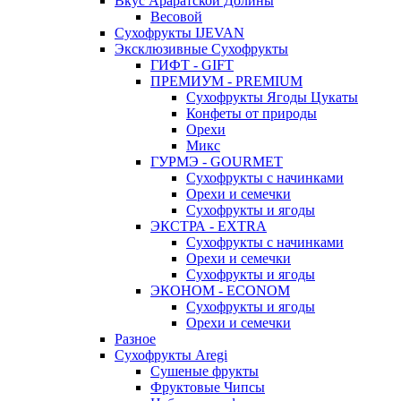
Вкус Араратской Долины
Весовой
Сухофрукты IJEVAN
Эксклюзивные Сухофрукты
ГИФТ - GIFT
ПРЕМИУМ - PREMIUM
Сухофрукты Ягоды Цукаты
Конфеты от природы
Орехи
Микс
ГУРМЭ - GOURMET
Сухофрукты с начинками
Орехи и семечки
Сухофрукты и ягоды
ЭКСТРА - EXTRA
Сухофрукты с начинками
Орехи и семечки
Сухофрукты и ягоды
ЭКОНОМ - ECONOM
Сухофрукты и ягоды
Орехи и семечки
Разное
Сухофрукты Aregi
Сушеные фрукты
Фруктовые Чипсы