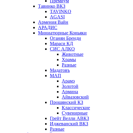
Премиум
Тавинко ВКЗ
TAVINKO
AGASI
Армения Вайн
АРАДИС
Миниатюрные Коньяки
Оганян Бренди
Мараси КД
СИС АЛКО
Животные
Храмы
Разные
Мадатовъ
МАП
Арамэ
Золотой
Армина
Айвазовский
Прошянский КЗ
Классические
Сувенирные
Грейт Велли АВКЗ
Иджеванский ВКЗ
Разные