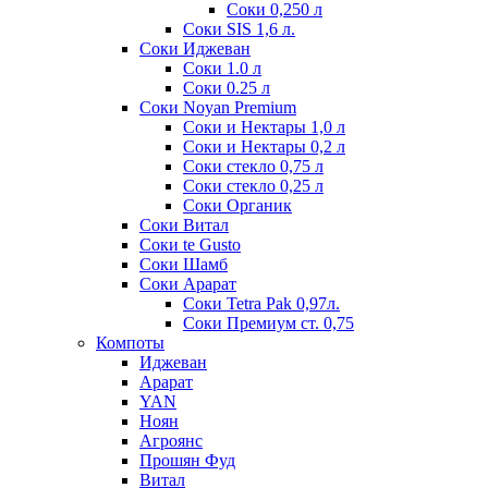
Соки 0,250 л
Соки SIS 1,6 л.
Соки Иджеван
Соки 1.0 л
Соки 0.25 л
Соки Noyan Premium
Соки и Нектары 1,0 л
Соки и Нектары 0,2 л
Соки стекло 0,75 л
Соки стекло 0,25 л
Соки Органик
Соки Витал
Соки te Gusto
Соки Шамб
Соки Арарат
Соки Tetra Pak 0,97л.
Соки Премиум ст. 0,75
Компоты
Иджеван
Арарат
YAN
Ноян
Агроянс
Прошян Фуд
Витал