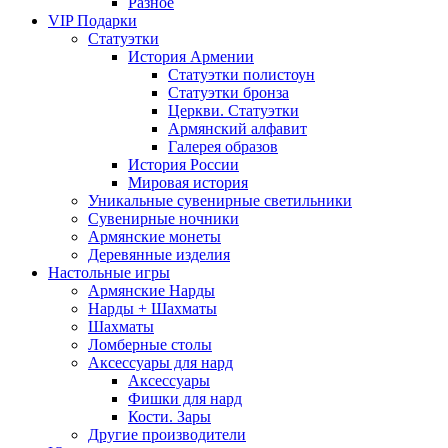
Разное
VIP Подарки
Статуэтки
История Армении
Статуэтки полистоун
Статуэтки бронза
Церкви. Статуэтки
Армянский алфавит
Галерея образов
История России
Мировая история
Уникальные сувенирные светильники
Сувенирные ночники
Армянские монеты
Деревянные изделия
Настольные игры
Армянские Нарды
Нарды + Шахматы
Шахматы
Ломберные столы
Аксессуары для нард
Аксессуары
Фишки для нард
Кости. Зары
Другие производители