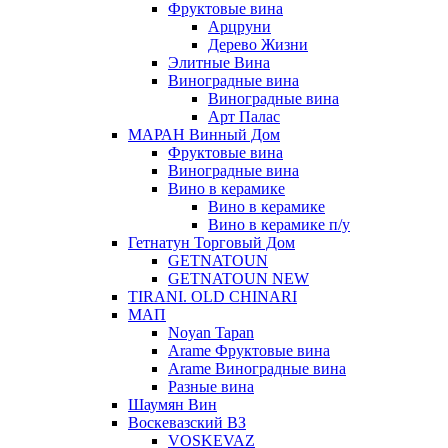
Фруктовые вина
Арцруни
Дерево Жизни
Элитные Вина
Виноградные вина
Виноградные вина
Арт Палас
МАРАН Винный Дом
Фруктовые вина
Виноградные вина
Вино в керамике
Вино в керамике
Вино в керамике п/у
Гетнатун Торговый Дом
GETNATOUN
GETNATOUN NEW
TIRANI. OLD CHINARI
МАП
Noyan Tapan
Arame Фруктовые вина
Arame Виноградные вина
Разные вина
Шаумян Вин
Воскевазский ВЗ
VOSKEVAZ