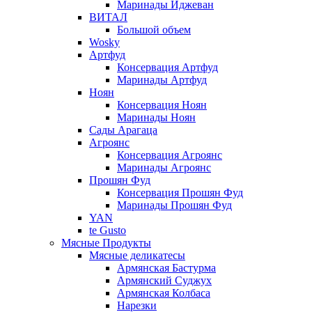
Маринады Иджеван
ВИТАЛ
Большой объем
Wosky
Артфуд
Консервация Артфуд
Маринады Артфуд
Ноян
Консервация Ноян
Маринады Ноян
Сады Арагаца
Агроянс
Консервация Агроянс
Маринады Агроянс
Прошян Фуд
Консервация Прошян Фуд
Маринады Прошян Фуд
YAN
te Gusto
Мясные Продукты
Мясные деликатесы
Армянская Бастурма
Армянский Суджух
Армянская Колбаса
Нарезки