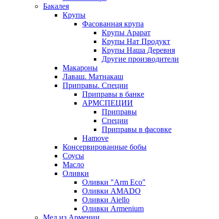
Бакалея
Крупы
Фасованная крупа
Крупы Арарат
Крупы Нат Продукт
Крупы Наша Деревня
Другие производители
Макароны
Лаваш. Матнакаш
Приправы. Специи
Приправы в банке
АРМСПЕЦИИ
Приправы
Специи
Приправы в фасовке
Hamove
Консервированные бобы
Соусы
Масло
Оливки
Оливки "Arm Eco"
Оливки AMADO
Оливки Aiello
Оливки Armenium
Мед из Армении