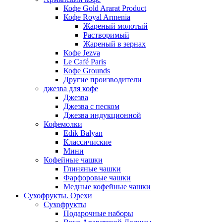
Кофе Gold Ararat Product
Кофе Royal Armenia
Жареный молотый
Растворимый
Жареный в зернах
Кофе Jezva
Le Café Paris
Кофе Grounds
Другие производители
джезва для кофе
Джезва
Джезва с песком
Джезва индукционной
Кофемолки
Edik Balyan
Классичиские
Мини
Кофейные чашки
Глиняные чашки
Фарфоровые чашки
Медные кофейные чашки
Сухофрукты. Орехи
Сухофрукты
Подарочные наборы