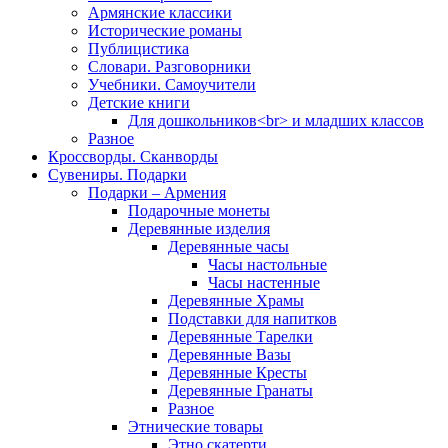
Армянские классики
Исторические романы
Публицистика
Словари. Разговорники
Учебники. Самоучители
Детские книги
Для дошкольников<br> и младших классов
Разное
Кроссворды. Сканворды
Сувениры. Подарки
Подарки – Армения
Подарочные монеты
Деревянные изделия
Деревянные часы
Часы настольные
Часы настенные
Деревянные Храмы
Подставки для напитков
Деревянные Тарелки
Деревянные Вазы
Деревянные Кресты
Деревянные Гранаты
Разное
Этнические товары
Этно скатерти