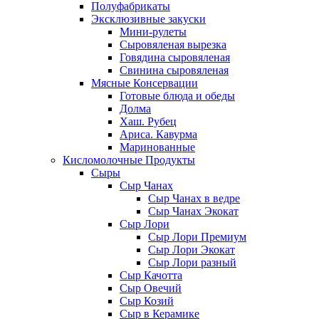
Полуфабрикаты
Эксклюзивные закуски
Мини-рулеты
Сыровяленая вырезка
Говядина сыровяленая
Свинина сыровяленая
Мясные Консервации
Готовые блюда и обеды
Долма
Хаш. Рубец
Ариса. Кавурма
Маринованные
Кисломолочные Продукты
Сыры
Сыр Чанах
Сыр Чанах в ведре
Сыр Чанах Экокат
Сыр Лори
Сыр Лори Премиум
Сыр Лори Экокат
Сыр Лори разный
Сыр Качотта
Сыр Овечий
Сыр Козий
Сыр в Керамике