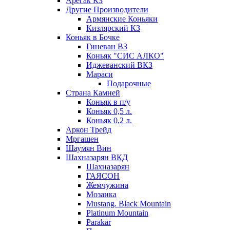
Арегак КЗ
Другие Производители
Армянские Коньяки
Кизлярский КЗ
Коньяк в Бочке
Гиневан ВЗ
Коньяк "СИС АЛКО"
Иджеванский ВКЗ
Мараси
Подарочные
Страна Камней
Коньяк в п/у
Коньяк 0,5 л.
Коньяк 0,2 л.
Аркон Трейд
Мргашен
Шаумян Вин
Шахназарян ВКД
Шахназарян
ГАЯСОН
Жемчужина
Мозаика
Mustang. Black Mountain
Platinum Mountain
Parakar