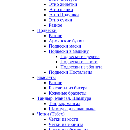
Этно жилетки
Этно шапки
Этно Подушки
Этно сумки
Разное
Подвески
Разное
Армянские буквы
Подвески маски
Подвески в машину
Подвески из дерева
Подвески из кости
Подвески из эбонита
Подвески Ностальгия
Браслеты
Разное
Браслеты из бисера
Кожаные браслеты
Тандыр, Мангал, Шампура
Тандыр, мангал
Шампура для шашлыка
Четки (Тзбех)
Четки из кости
Четки из эбонита
Четки из обсидиана