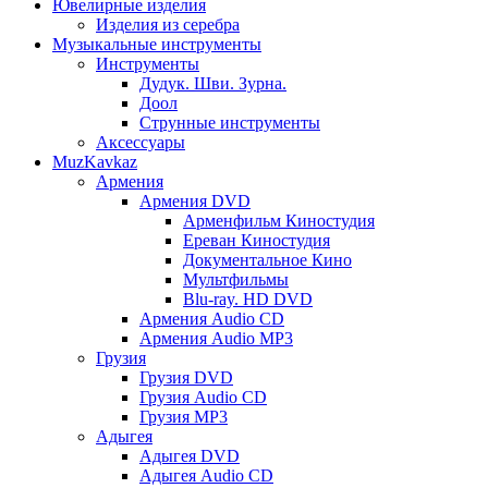
Ювелирные изделия
Изделия из серебра
Музыкальные инструменты
Инструменты
Дудук. Шви. Зурна.
Доол
Струнные инструменты
Аксессуары
MuzKavkaz
Армения
Армения DVD
Арменфильм Киностудия
Ереван Киностудия
Документальное Кино
Мультфильмы
Blu-ray. HD DVD
Армения Audio CD
Армения Audio MP3
Грузия
Грузия DVD
Грузия Audio CD
Грузия MP3
Адыгея
Адыгея DVD
Адыгея Audio CD