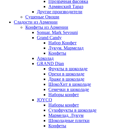
Прозрачная фасовка
Армянский Тараз
Другие производители
Сушеные Овощи
Сладости из Армении
Конфеты из Армении
Sonuar. Mark Sevouni
Grand Candy
Набор Конфет
Лукум. Мармелад
Конфеты
Арколад
GRAND Dian
Фрукты в шоколаде
Орехи в шоколаде
Драже в шоколаде
ШокоХит в шоколаде
Семечки в шоколаде
Наборы конфет
JOYCO
Наборы конфет
Сухофрукты в шоколаде
Мармелад. Лукум
Шоколадные плитки
Конфеты