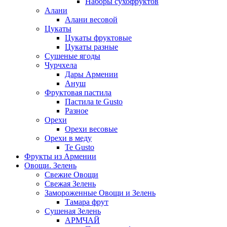
Наборы сухофруктов
Алани
Алани весовой
Цукаты
Цукаты фруктовые
Цукаты разные
Сушеные ягоды
Чурчхела
Дары Армении
Ануш
Фруктовая пастила
Пастила te Gusto
Разное
Орехи
Орехи весовые
Орехи в меду
Te Gusto
Фрукты из Армении
Овощи. Зелень
Свежие Овощи
Свежая Зелень
Замороженные Овощи и Зелень
Тамара фрут
Сушеная Зелень
АРМЧАЙ