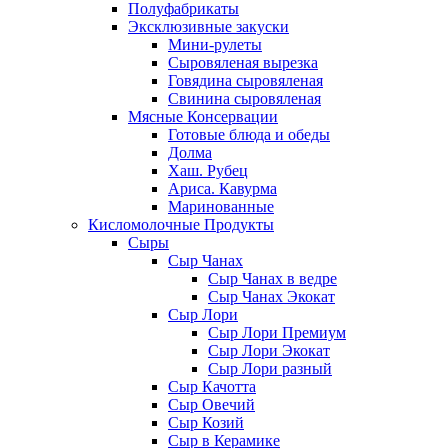
Полуфабрикаты
Эксклюзивные закуски
Мини-рулеты
Сыровяленая вырезка
Говядина сыровяленая
Свинина сыровяленая
Мясные Консервации
Готовые блюда и обеды
Долма
Хаш. Рубец
Ариса. Кавурма
Маринованные
Кисломолочные Продукты
Сыры
Сыр Чанах
Сыр Чанах в ведре
Сыр Чанах Экокат
Сыр Лори
Сыр Лори Премиум
Сыр Лори Экокат
Сыр Лори разный
Сыр Качотта
Сыр Овечий
Сыр Козий
Сыр в Керамике