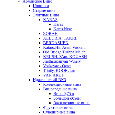
Армянское Вино
Новинки
Старые вина
Элитные Вина
KARAS
Karas
Karas New
ZORAH
ALLURIA. TAKRI.
BERDASHEN
Kataro.Hin Areni.Voskeni
Old Bridge.Tushpa.Malani
KEUSH. Z’art. KOUASH
Jraghatspanyan Winery
Voskevaz - Qotot
Trinity. KOOR. Jan
VAN ARDI
Иджеванский ВКЗ
Коллекционные вина
Виноградные вина
Вина 0,75 л
Большой объем
Эксклюзивные вина
Фруктовые вина
Cувенирные вина