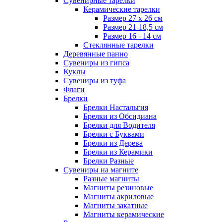
Сувенирные тарелки
Керамические тарелки
Размер 27 х 26 см
Размер 21-18,5 см
Размер 16 - 14 см
Стеклянные тарелки
Деревянные панно
Сувениры из гипса
Куклы
Сувениры из туфа
Флаги
Брелки
Брелки Настальгия
Брелки из Обсидиана
Брелки для Водителя
Брелки с Буквами
Брелки из Дерева
Брелки из Керамики
Брелки Разные
Сувениры на магните
Разные магниты
Магниты резиновые
Магниты акриловые
Магниты закатные
Магниты керамические