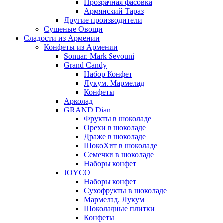
Прозрачная фасовка
Армянский Тараз
Другие производители
Сушеные Овощи
Сладости из Армении
Конфеты из Армении
Sonuar. Mark Sevouni
Grand Candy
Набор Конфет
Лукум. Мармелад
Конфеты
Арколад
GRAND Dian
Фрукты в шоколаде
Орехи в шоколаде
Драже в шоколаде
ШокоХит в шоколаде
Семечки в шоколаде
Наборы конфет
JOYCO
Наборы конфет
Сухофрукты в шоколаде
Мармелад. Лукум
Шоколадные плитки
Конфеты