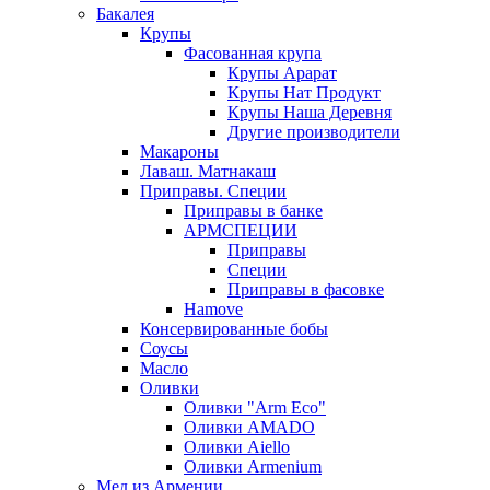
Бакалея
Крупы
Фасованная крупа
Крупы Арарат
Крупы Нат Продукт
Крупы Наша Деревня
Другие производители
Макароны
Лаваш. Матнакаш
Приправы. Специи
Приправы в банке
АРМСПЕЦИИ
Приправы
Специи
Приправы в фасовке
Hamove
Консервированные бобы
Соусы
Масло
Оливки
Оливки "Arm Eco"
Оливки AMADO
Оливки Aiello
Оливки Armenium
Мед из Армении