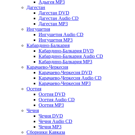
Адыгея MP3
Дагестан
Дагестан DVD
Дагестан Audio CD
Дагестан MP3
Ингушетия
Ингушетия Audio CD
Ингушетия MP3
Кабардино-Балкария
Кабардино-Балкария DVD
Кабардино-Балкария Audio CD
Кабардино-Балкария MP3
Карачаево-Черкесия
Карачаево-Черкесия DVD
Карачаево-Черкесия Audio CD
Карачаево-Черкесия MP3
Осетия
Осетия DVD
Осетия Audio CD
Осетия MP3
Чечня
Чечня DVD
Чечня Audio CD
Чечня MP3
Сборники Кавказа