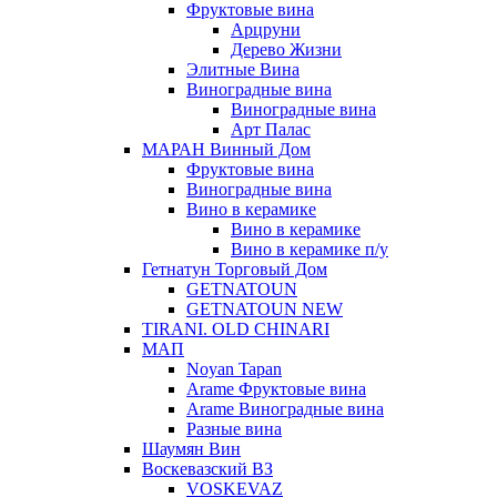
Фруктовые вина
Арцруни
Дерево Жизни
Элитные Вина
Виноградные вина
Виноградные вина
Арт Палас
МАРАН Винный Дом
Фруктовые вина
Виноградные вина
Вино в керамике
Вино в керамике
Вино в керамике п/у
Гетнатун Торговый Дом
GETNATOUN
GETNATOUN NEW
TIRANI. OLD CHINARI
МАП
Noyan Tapan
Arame Фруктовые вина
Arame Виноградные вина
Разные вина
Шаумян Вин
Воскевазский ВЗ
VOSKEVAZ