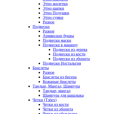
Этно жилетки
Этно шапки
Этно Подушки
Этно сумки
Разное
Подвески
Разное
Армянские буквы
Подвески маски
Подвески в машину
Подвески из дерева
Подвески из кости
Подвески из эбонита
Подвески Ностальгия
Браслеты
Разное
Браслеты из бисера
Кожаные браслеты
Тандыр, Мангал, Шампура
Тандыр, мангал
Шампура для шашлыка
Четки (Тзбех)
Четки из кости
Четки из эбонита
Четки из обсидиана