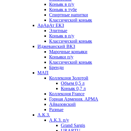
Коньяк в п/у
Коньяк в тубе
Спиртные напитки
Классический коньяк
АрАрАт ЕКЗ
Элитные
Коньяк в п/у
Классический коньяк
Иджеванский ВКЗ
Марочные коньяки
Коньяки п/у
Классический коньяк
Бренди
МАП
Коллекция Золотой
Объем 0,5 л
Коньяк 0,7 л
Коллекция France
Горная Армения. АРМА
Айвазовский
Разные
А.К.З.
А.К.З. п/у
Grand Sargis
URARTU