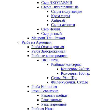
Сыр ЭКОТАВУШ
Сыры Эксклюзивный
Сыры полутведые
Крем сыры
Antipasti
Сыры ассорти
Сыр Чечил
Сыр разный
Мацони.Тан. Режан
Рыба из Армении
Рыба Охлажденная
Рыба Замороженная
Рыбные консервации
ЭКО ФУД
Рыбные консервы
Консервы 240 гр.
Консервы 160 гр.
Супы. Уха. Щи
Филе-кусочки. Суфле
Рыба Копченая
Раки Севанские
Раковые шейки
Раки живые
Раки варенные
Рыбная Икра