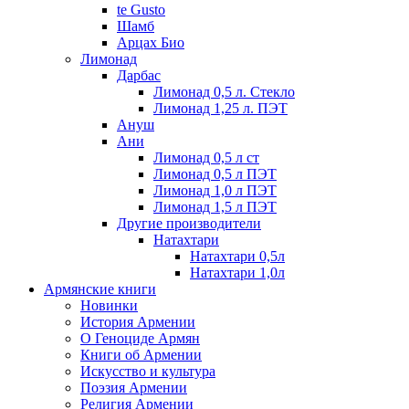
te Gusto
Шамб
Арцах Био
Лимонад
Дарбас
Лимонад 0,5 л. Стекло
Лимонад 1,25 л. ПЭТ
Ануш
Ани
Лимонад 0,5 л ст
Лимонад 0,5 л ПЭТ
Лимонад 1,0 л ПЭТ
Лимонад 1,5 л ПЭТ
Другие производители
Натахтари
Натахтари 0,5л
Натахтари 1,0л
Армянские книги
Новинки
История Армении
О Геноциде Армян
Книги об Армении
Иcкусство и культура
Поэзия Армении
Религия Армении