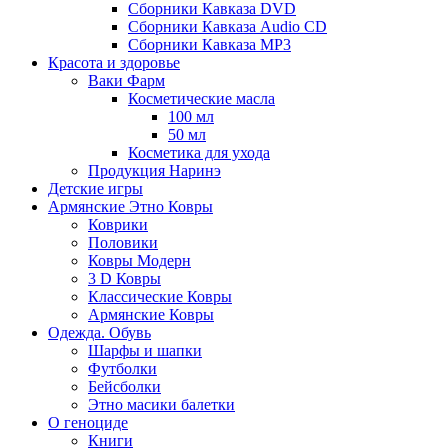
Сборники Кавказа DVD
Сборники Кавказа Audio CD
Сборники Кавказа MP3
Красота и здоровье
Ваки Фарм
Косметические масла
100 мл
50 мл
Косметика для ухода
Продукция Наринэ
Детские игры
Армянские Этно Ковры
Коврики
Половики
Ковры Модерн
3 D Ковры
Классические Ковры
Армянские Ковры
Одежда. Обувь
Шарфы и шапки
Футболки
Бейсболки
Этно масики балетки
О геноциде
Книги