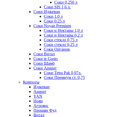
Соки 0,250 л
Соки SIS 1,6 л.
Соки Иджеван
Соки 1.0 л
Соки 0.25 л
Соки Noyan Premium
Соки и Нектары 1,0 л
Соки и Нектары 0,2 л
Соки стекло 0,75 л
Соки стекло 0,25 л
Соки Органик
Соки Витал
Соки te Gusto
Соки Шамб
Соки Арарат
Соки Tetra Pak 0,97л.
Соки Премиум ст. 0,75
Компоты
Иджеван
Арарат
YAN
Ноян
Агроянс
Прошян Фуд
Витал