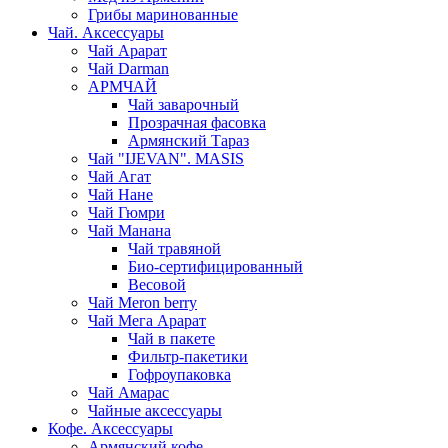
Грибы маринованные
Чай. Аксессуары
Чай Арарат
Чай Darman
АРМЧАЙ
Чай заварочный
Прозрачная фасовка
Армянский Тараз
Чай "IJEVAN". MASIS
Чай Агат
Чай Нане
Чай Гюмри
Чай Манана
Чай травяной
Био-сертифицированный
Весовой
Чай Meron berry
Чай Мега Арарат
Чай в пакете
Фильтр-пакетики
Гофроупаковка
Чай Амарас
Чайные аксессуары
Кофе. Аксессуары
Армянский кофе