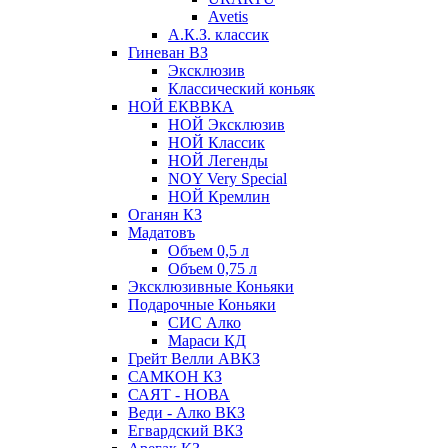
Avetis
А.К.З. классик
Гиневан ВЗ
Эксклюзив
Классический коньяк
НОЙ ЕКВВКА
НОЙ Эксклюзив
НОЙ Классик
НОЙ Легенды
NOY Very Speсial
НОЙ Кремлин
Оганян КЗ
Мадатовъ
Объем 0,5 л
Объем 0,75 л
Эксклюзивные Коньяки
Подарочные Коньяки
СИС Алко
Мараси КД
Грейт Велли АВКЗ
САМКОН КЗ
САЯТ - НОВА
Веди - Алко ВКЗ
Егвардский ВКЗ