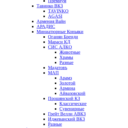
Премиум
Тавинко ВКЗ
TAVINKO
AGASI
Армения Вайн
АРАДИС
Миниатюрные Коньяки
Оганян Бренди
Мараси КД
СИС АЛКО
Животные
Храмы
Разные
Мадатовъ
МАП
Арамэ
Золотой
Армина
Айвазовский
Прошянский КЗ
Классические
Сувенирные
Грейт Велли АВКЗ
Иджеванский ВКЗ
Разные