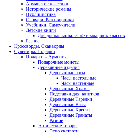
Армянские классики
Исторические романы
Публицистика
Словари. Разговорники
Учебники. Самоучители
Детские книги
Для дошкольников<br> и младших классов
Разное
Кроссворды. Сканворды
Сувениры. Подарки
Подарки – Армения
Подарочные монеты
Деревянные изделия
Деревянные часы
Часы настольные
Часы настенные
Деревянные Храмы
Подставки для напитков
Деревянные Тарелки
Деревянные Вазы
Деревянные Кресты
Деревянные Гранаты
Разное
Этнические товары
Этно скатерти