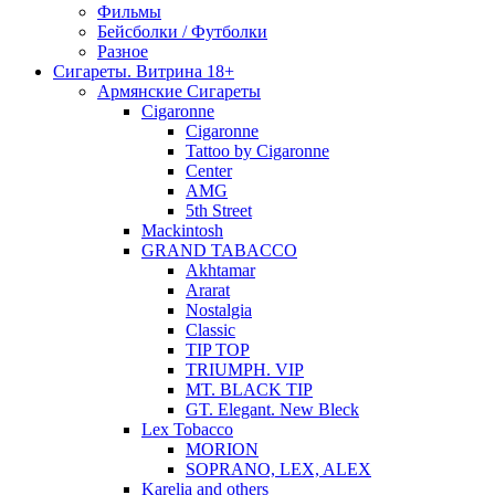
Фильмы
Бейсболки / Футболки
Разное
Сигареты. Витрина 18+
Армянские Сигареты
Cigaronne
Cigaronne
Tattoo by Cigaronne
Center
AMG
5th Street
Mackintosh
GRAND TABACCO
Akhtamar
Ararat
Nostalgia
Classic
TIP TOP
TRIUMPH. VIP
MT. BLACK TIP
GT. Elegant. New Bleck
Lex Tobacco
MORION
SOPRANO, LEX, ALEX
Karelia and others