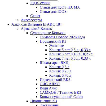
IQOS стики
Стики для IQOS ILUMA
Стики для IQOS
Сenter
Акссессуары
Алкоголь Витрина ЕГАИС 18+
Армянский Коньяк
Сувенирные Коньяки
Символы Нового 2026 Года
Прошянский КЗ
Элитные
Коньяк 5 лет 0,5 л., 0,33 л
Коньяк 5 лет 0,18 л., 0,25 л.
Коньяк 7 лет 0,5 л., 0,33 л
Шахназарян ВКД
Коньяк 0,5 л
Коньяк 0,25 л
Коньяк 0,70 л
Иджеванский ВКЗ
СИС АЛКО
Веди Алко
САМКОН / Тавинко ВКЗ
Коньяк сувенирный Сабля
Прошянский КЗ
Эксклюзив