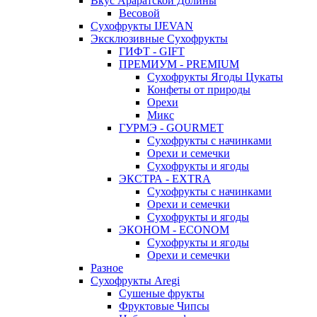
Вкус Араратской Долины
Весовой
Сухофрукты IJEVAN
Эксклюзивные Сухофрукты
ГИФТ - GIFT
ПРЕМИУМ - PREMIUM
Сухофрукты Ягоды Цукаты
Конфеты от природы
Орехи
Микс
ГУРМЭ - GOURMET
Сухофрукты с начинками
Орехи и семечки
Сухофрукты и ягоды
ЭКСТРА - EXTRA
Сухофрукты с начинками
Орехи и семечки
Сухофрукты и ягоды
ЭКОНОМ - ECONOM
Сухофрукты и ягоды
Орехи и семечки
Разное
Сухофрукты Aregi
Сушеные фрукты
Фруктовые Чипсы