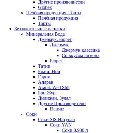
Другие производители
Globex
Печёная продукция. Торты
Печёная продукция
Торты
Безалкогольные напитки
Минеральная Вода
Джермук. Бюрег
Джермук
Джермук классика
Со вкусом лимона
Бюрег
Татни
Бжни. Ной
Гарни
Апаран
Ararat. Well Still
Бон Жур
Дилижан. Зулал
Другие Производители
Dausuz
Соки
Соки SIS Натурал
Соки YAN
Соки 0,930 л