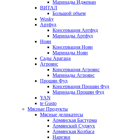
Маринады Иджеван
ВИТАЛ
Большой объем
Wosky
Артфуд
Консервация Артфуд
Маринады Артфуд
Ноян
Консервация Ноян
Маринады Ноян
Сады Арагаца
Агроянс
Консервация Агроянс
Маринады Агроянс
Прошян Фуд
Консервация Прошян Фуд
Маринады Прошян Фуд
YAN
te Gusto
Мясные Продукты
Мясные деликатесы
Армянская Бастурма
Армянский Суджух
Армянская Колбаса
Нарезки