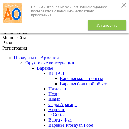
Нашим интернет-магазином намного удобнее
+7 (495) 646-888-1
пользоваться с помощью бесплатного
приложения!
В корзине
0
товаров
Установить
x
Меню каталога
Меню сайта
Вход
Регистрация
Продукты из Армении
Фруктовые консервации
Варенье
ВИТАЛ
Варенья малый объем
Варенья большой объем
Иджеван
Ноян
Шамб
Сады Арагаца
Агроянс
te Gusto
Варга - Фуд
Варенье Proshyan Food