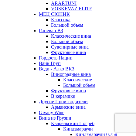
ARARTUNI
VOSKEVAZ ELITE
МЕЦ СЮНИК
Классика
Большой объем
Гиневан ВЗ
Классические вина
Большой объем
Сувенирные вина
Фруктовые вина
Гордость Нации
Вайк Груп
Веди - Алко ВКЗ
Виноградные вина
Классические
Большой объем
Фруктовые вина
В керамике
Другие Производители
Армянские вина
Givany Wine
Вина из Грузии
Кварельский Погреб
Киндзмараули
Киндзмараули 0,75л