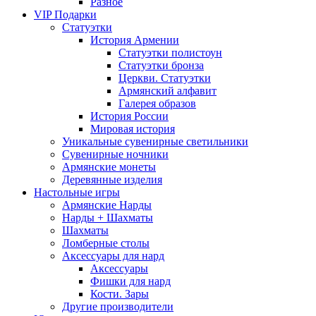
Разное
VIP Подарки
Статуэтки
История Армении
Статуэтки полистоун
Статуэтки бронза
Церкви. Статуэтки
Армянский алфавит
Галерея образов
История России
Мировая история
Уникальные сувенирные светильники
Сувенирные ночники
Армянские монеты
Деревянные изделия
Настольные игры
Армянские Нарды
Нарды + Шахматы
Шахматы
Ломберные столы
Аксессуары для нард
Аксессуары
Фишки для нард
Кости. Зары
Другие производители