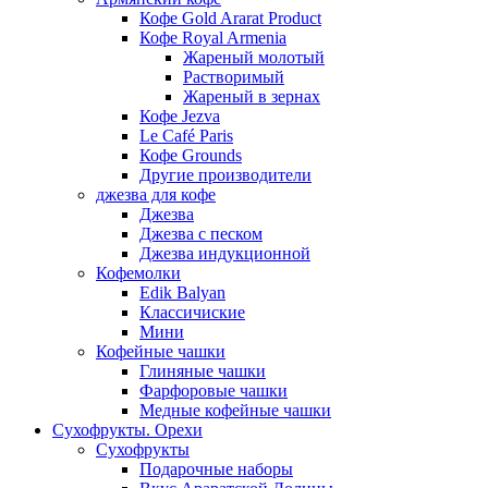
Кофе Gold Ararat Product
Кофе Royal Armenia
Жареный молотый
Растворимый
Жареный в зернах
Кофе Jezva
Le Café Paris
Кофе Grounds
Другие производители
джезва для кофе
Джезва
Джезва с песком
Джезва индукционной
Кофемолки
Edik Balyan
Классичиские
Мини
Кофейные чашки
Глиняные чашки
Фарфоровые чашки
Медные кофейные чашки
Сухофрукты. Орехи
Сухофрукты
Подарочные наборы