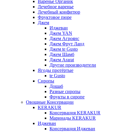
Варенье Органик
Лечебное варенье
Лечебный конфитюр
Фруктовое пюре
Джем
Иджеван
Джем YAN
Джем Агроянс
Джем Фрут Ланд
Джем te Gusto
Джем Шамб
Джем Ararat
Другие производители
Ягоды протёртые
te Gusto
Сиропы
Дошаб
Разные сиропы
Фрукты в сиропе
Овощные Консервации
KERAKUR
Консервация KERAKUR
Маринады KERAKUR
Иджеван
Консервация Иджеван