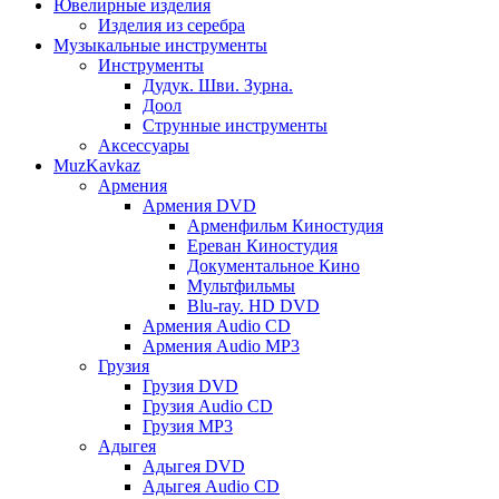
Ювелирные изделия
Изделия из серебра
Музыкальные инструменты
Инструменты
Дудук. Шви. Зурна.
Доол
Струнные инструменты
Аксессуары
MuzKavkaz
Армения
Армения DVD
Арменфильм Киностудия
Ереван Киностудия
Документальное Кино
Мультфильмы
Blu-ray. HD DVD
Армения Audio CD
Армения Audio MP3
Грузия
Грузия DVD
Грузия Audio CD
Грузия MP3
Адыгея
Адыгея DVD
Адыгея Audio CD