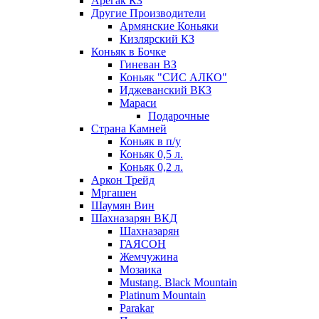
Арегак КЗ
Другие Производители
Армянские Коньяки
Кизлярский КЗ
Коньяк в Бочке
Гиневан ВЗ
Коньяк "СИС АЛКО"
Иджеванский ВКЗ
Мараси
Подарочные
Страна Камней
Коньяк в п/у
Коньяк 0,5 л.
Коньяк 0,2 л.
Аркон Трейд
Мргашен
Шаумян Вин
Шахназарян ВКД
Шахназарян
ГАЯСОН
Жемчужина
Мозаика
Mustang. Black Mountain
Platinum Mountain
Parakar