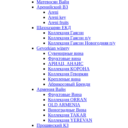
Матевосян Вайн
Аренийский ВЗ
Areni
Areni key
Areni fruits
Шахназарян ЕКД
Коллекция Гаясон
Коллекция Гаясон п/у
Коллекция Гаясон Новогодняя п/у
Gevorkian winery
Сувенирные вина
Фруктовые вина
АРИАЦ. АНАИС
Коллекция КОРОНА
Коллекция Геворкян
Крепленые вина
Абрикосовый Бренди
Армения Вайн
Фруктовые Вина
Коллекция ORRAN
OLD ARMENIA
Виноградные Вина
Коллекция TAKAR
Коллекция YEREVAN
Прошянский КЗ