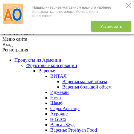
Нашим интернет-магазином намного удобнее
+7 (495) 646-888-1
пользоваться с помощью бесплатного
приложения!
В корзине
0
товаров
Установить
x
Меню каталога
Меню сайта
Вход
Регистрация
Продукты из Армении
Фруктовые консервации
Варенье
ВИТАЛ
Варенья малый объем
Варенья большой объем
Иджеван
Ноян
Шамб
Сады Арагаца
Агроянс
te Gusto
Варга - Фуд
Варенье Proshyan Food