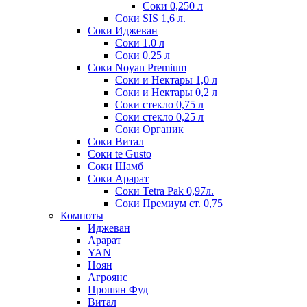
Соки 0,250 л
Соки SIS 1,6 л.
Соки Иджеван
Соки 1.0 л
Соки 0.25 л
Соки Noyan Premium
Соки и Нектары 1,0 л
Соки и Нектары 0,2 л
Соки стекло 0,75 л
Соки стекло 0,25 л
Соки Органик
Соки Витал
Соки te Gusto
Соки Шамб
Соки Арарат
Соки Tetra Pak 0,97л.
Соки Премиум ст. 0,75
Компоты
Иджеван
Арарат
YAN
Ноян
Агроянс
Прошян Фуд
Витал