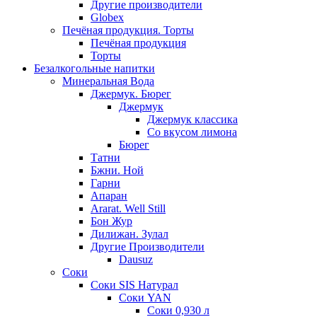
Другие производители
Globex
Печёная продукция. Торты
Печёная продукция
Торты
Безалкогольные напитки
Минеральная Вода
Джермук. Бюрег
Джермук
Джермук классика
Со вкусом лимона
Бюрег
Татни
Бжни. Ной
Гарни
Апаран
Ararat. Well Still
Бон Жур
Дилижан. Зулал
Другие Производители
Dausuz
Соки
Соки SIS Натурал
Соки YAN
Соки 0,930 л