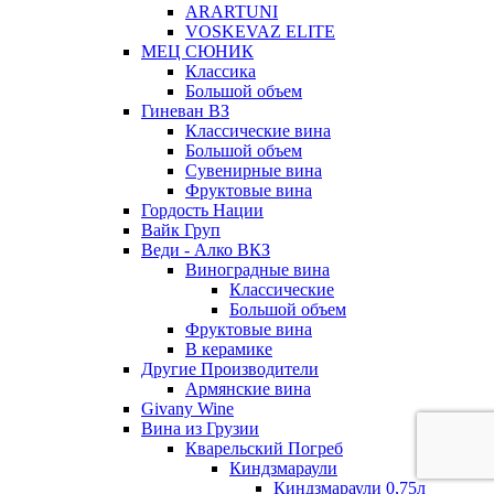
ARARTUNI
VOSKEVAZ ELITE
МЕЦ СЮНИК
Классика
Большой объем
Гиневан ВЗ
Классические вина
Большой объем
Сувенирные вина
Фруктовые вина
Гордость Нации
Вайк Груп
Веди - Алко ВКЗ
Виноградные вина
Классические
Большой объем
Фруктовые вина
В керамике
Другие Производители
Армянские вина
Givany Wine
Вина из Грузии
Кварельский Погреб
Киндзмараули
Киндзмараули 0,75л