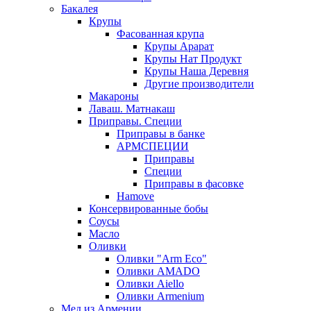
Бакалея
Крупы
Фасованная крупа
Крупы Арарат
Крупы Нат Продукт
Крупы Наша Деревня
Другие производители
Макароны
Лаваш. Матнакаш
Приправы. Специи
Приправы в банке
АРМСПЕЦИИ
Приправы
Специи
Приправы в фасовке
Hamove
Консервированные бобы
Соусы
Масло
Оливки
Оливки "Arm Eco"
Оливки AMADO
Оливки Aiello
Оливки Armenium
Мед из Армении