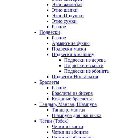
Этно жилетки
Этно шапки
Этно Подушки
Этно сумки
Разное
Подвески
Разное
Армянские буквы
Подвески маски
Подвески в машину
Подвески из дерева
Подвески из кости
Подвески из эбонита
Подвески Ностальгия
Браслеты
Разное
Браслеты из бисера
Кожаные браслеты
Тандыр, Мангал, Шампура
Тандыр, мангал
Шампура для шашлыка
Четки (Тзбех)
Четки из кости
Четки из эбонита
Четки из обсидиана