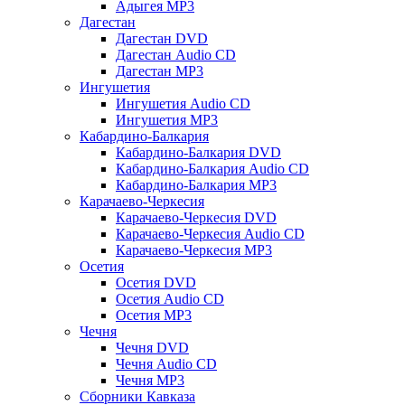
Адыгея MP3
Дагестан
Дагестан DVD
Дагестан Audio CD
Дагестан MP3
Ингушетия
Ингушетия Audio CD
Ингушетия MP3
Кабардино-Балкария
Кабардино-Балкария DVD
Кабардино-Балкария Audio CD
Кабардино-Балкария MP3
Карачаево-Черкесия
Карачаево-Черкесия DVD
Карачаево-Черкесия Audio CD
Карачаево-Черкесия MP3
Осетия
Осетия DVD
Осетия Audio CD
Осетия MP3
Чечня
Чечня DVD
Чечня Audio CD
Чечня MP3
Сборники Кавказа