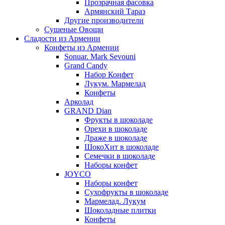
Прозрачная фасовка
Армянский Тараз
Другие производители
Сушеные Овощи
Сладости из Армении
Конфеты из Армении
Sonuar. Mark Sevouni
Grand Candy
Набор Конфет
Лукум. Мармелад
Конфеты
Арколад
GRAND Dian
Фрукты в шоколаде
Орехи в шоколаде
Драже в шоколаде
ШокоХит в шоколаде
Семечки в шоколаде
Наборы конфет
JOYCO
Наборы конфет
Сухофрукты в шоколаде
Мармелад. Лукум
Шоколадные плитки
Конфеты