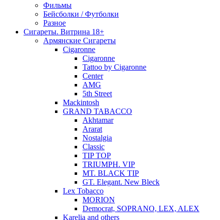
Фильмы
Бейсболки / Футболки
Разное
Сигареты. Витрина 18+
Армянские Сигареты
Cigaronne
Cigaronne
Tattoo by Cigaronne
Center
AMG
5th Street
Mackintosh
GRAND TABACCO
Akhtamar
Ararat
Nostalgia
Classic
TIP TOP
TRIUMPH. VIP
MT. BLACK TIP
GT. Elegant. New Bleck
Lex Tobacco
MORION
Democrat, SOPRANO, LEX, ALEX
Karelia and others