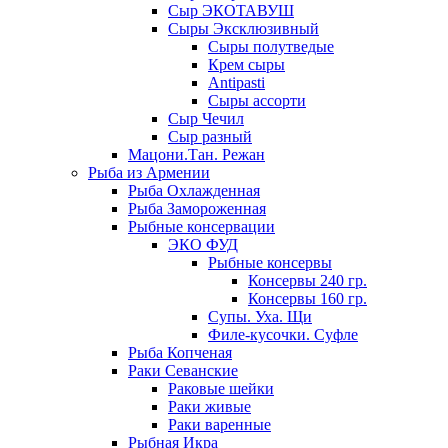
Сыр ЭКОТАВУШ
Сыры Эксклюзивный
Сыры полутведые
Крем сыры
Antipasti
Сыры ассорти
Сыр Чечил
Сыр разный
Мацони.Тан. Режан
Рыба из Армении
Рыба Охлажденная
Рыба Замороженная
Рыбные консервации
ЭКО ФУД
Рыбные консервы
Консервы 240 гр.
Консервы 160 гр.
Супы. Уха. Щи
Филе-кусочки. Суфле
Рыба Копченая
Раки Севанские
Раковые шейки
Раки живые
Раки варенные
Рыбная Икра