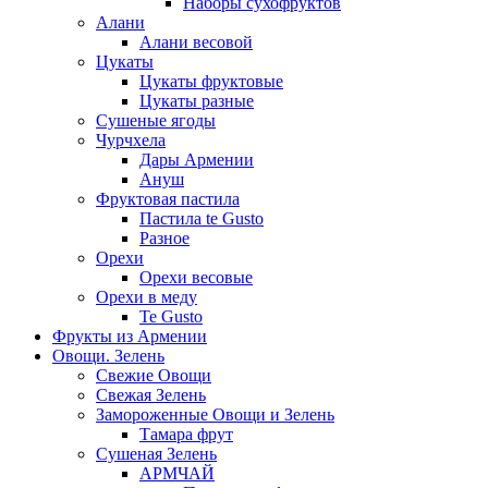
Наборы сухофруктов
Алани
Алани весовой
Цукаты
Цукаты фруктовые
Цукаты разные
Сушеные ягоды
Чурчхела
Дары Армении
Ануш
Фруктовая пастила
Пастила te Gusto
Разное
Орехи
Орехи весовые
Орехи в меду
Te Gusto
Фрукты из Армении
Овощи. Зелень
Свежие Овощи
Свежая Зелень
Замороженные Овощи и Зелень
Тамара фрут
Сушеная Зелень
АРМЧАЙ