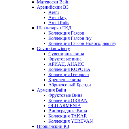
Матевосян Вайн
Аренийский ВЗ
Areni
Areni key
Areni fruits
Шахназарян ЕКД
Коллекция Гаясон
Коллекция Гаясон п/у
Коллекция Гаясон Новогодняя п/у
Gevorkian winery
Сувенирные вина
Фруктовые вина
АРИАЦ. АНАИС
Коллекция КОРОНА
Коллекция Геворкян
Крепленые вина
Абрикосовый Бренди
Армения Вайн
Фруктовые Вина
Коллекция ORRAN
OLD ARMENIA
Виноградные Вина
Коллекция TAKAR
Коллекция YEREVAN
Прошянский КЗ