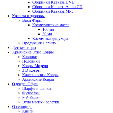
Сборники Кавказа DVD
Сборники Кавказа Audio CD
Сборники Кавказа MP3
Красота и здоровье
Ваки Фарм
Косметические масла
100 мл
50 мл
Косметика для ухода
Продукция Наринэ
Детские игры
Армянские Этно Ковры
Коврики
Половики
Ковры Модерн
3 D Ковры
Классические Ковры
Армянские Ковры
Одежда. Обувь
Шарфы и шапки
Футболки
Бейсболки
Этно масики балетки
О геноциде
Книги