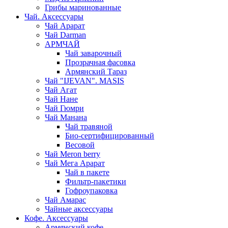
Грибы маринованные
Чай. Аксессуары
Чай Арарат
Чай Darman
АРМЧАЙ
Чай заварочный
Прозрачная фасовка
Армянский Тараз
Чай "IJEVAN". MASIS
Чай Агат
Чай Нане
Чай Гюмри
Чай Манана
Чай травяной
Био-сертифицированный
Весовой
Чай Meron berry
Чай Мега Арарат
Чай в пакете
Фильтр-пакетики
Гофроупаковка
Чай Амарас
Чайные аксессуары
Кофе. Аксессуары
Армянский кофе