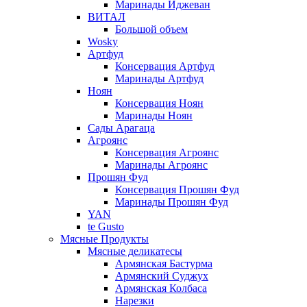
Маринады Иджеван
ВИТАЛ
Большой объем
Wosky
Артфуд
Консервация Артфуд
Маринады Артфуд
Ноян
Консервация Ноян
Маринады Ноян
Сады Арагаца
Агроянс
Консервация Агроянс
Маринады Агроянс
Прошян Фуд
Консервация Прошян Фуд
Маринады Прошян Фуд
YAN
te Gusto
Мясные Продукты
Мясные деликатесы
Армянская Бастурма
Армянский Суджух
Армянская Колбаса
Нарезки