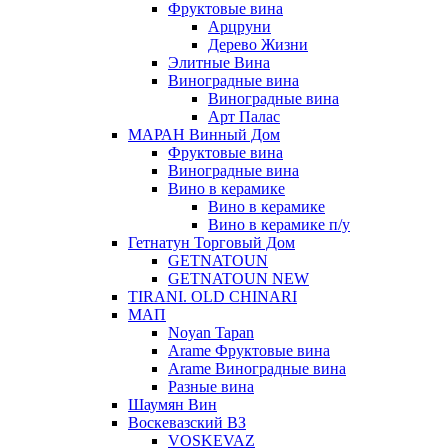
Фруктовые вина
Арцруни
Дерево Жизни
Элитные Вина
Виноградные вина
Виноградные вина
Арт Палас
МАРАН Винный Дом
Фруктовые вина
Виноградные вина
Вино в керамике
Вино в керамике
Вино в керамике п/у
Гетнатун Торговый Дом
GETNATOUN
GETNATOUN NEW
TIRANI. OLD CHINARI
МАП
Noyan Tapan
Arame Фруктовые вина
Arame Виноградные вина
Разные вина
Шаумян Вин
Воскевазский ВЗ
VOSKEVAZ