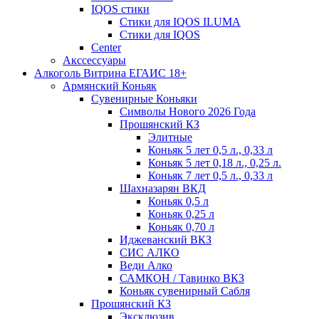
IQOS стики
Стики для IQOS ILUMA
Стики для IQOS
Сenter
Акссессуары
Алкоголь Витрина ЕГАИС 18+
Армянский Коньяк
Сувенирные Коньяки
Символы Нового 2026 Года
Прошянский КЗ
Элитные
Коньяк 5 лет 0,5 л., 0,33 л
Коньяк 5 лет 0,18 л., 0,25 л.
Коньяк 7 лет 0,5 л., 0,33 л
Шахназарян ВКД
Коньяк 0,5 л
Коньяк 0,25 л
Коньяк 0,70 л
Иджеванский ВКЗ
СИС АЛКО
Веди Алко
САМКОН / Тавинко ВКЗ
Коньяк сувенирный Сабля
Прошянский КЗ
Эксклюзив