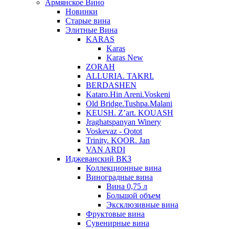
Армянское Вино
Новинки
Старые вина
Элитные Вина
KARAS
Karas
Karas New
ZORAH
ALLURIA. TAKRI.
BERDASHEN
Kataro.Hin Areni.Voskeni
Old Bridge.Tushpa.Malani
KEUSH. Z’art. KOUASH
Jraghatspanyan Winery
Voskevaz - Qotot
Trinity. KOOR. Jan
VAN ARDI
Иджеванский ВКЗ
Коллекционные вина
Виноградные вина
Вина 0,75 л
Большой объем
Эксклюзивные вина
Фруктовые вина
Cувенирные вина