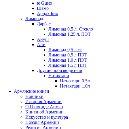
te Gusto
Шамб
Арцах Био
Лимонад
Дарбас
Лимонад 0,5 л. Стекло
Лимонад 1,25 л. ПЭТ
Ануш
Ани
Лимонад 0,5 л ст
Лимонад 0,5 л ПЭТ
Лимонад 1,0 л ПЭТ
Лимонад 1,5 л ПЭТ
Другие производители
Натахтари
Натахтари 0,5л
Натахтари 1,0л
Армянские книги
Новинки
История Армении
О Геноциде Армян
Книги об Армении
Иcкусство и культура
Поэзия Армении
Религия Армении