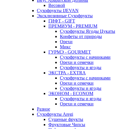
Вкус Араратской Долины
Весовой
Сухофрукты IJEVAN
Эксклюзивные Сухофрукты
ГИФТ - GIFT
ПРЕМИУМ - PREMIUM
Сухофрукты Ягоды Цукаты
Конфеты от природы
Орехи
Микс
ГУРМЭ - GOURMET
Сухофрукты с начинками
Орехи и семечки
Сухофрукты и ягоды
ЭКСТРА - EXTRA
Сухофрукты с начинками
Орехи и семечки
Сухофрукты и ягоды
ЭКОНОМ - ECONOM
Сухофрукты и ягоды
Орехи и семечки
Разное
Сухофрукты Aregi
Сушеные фрукты
Фруктовые Чипсы