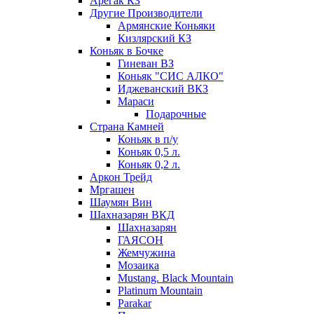
Арегак КЗ
Другие Производители
Армянские Коньяки
Кизлярский КЗ
Коньяк в Бочке
Гиневан ВЗ
Коньяк "СИС АЛКО"
Иджеванский ВКЗ
Мараси
Подарочные
Страна Камней
Коньяк в п/у
Коньяк 0,5 л.
Коньяк 0,2 л.
Аркон Трейд
Мргашен
Шаумян Вин
Шахназарян ВКД
Шахназарян
ГАЯСОН
Жемчужина
Мозаика
Mustang. Black Mountain
Platinum Mountain
Parakar