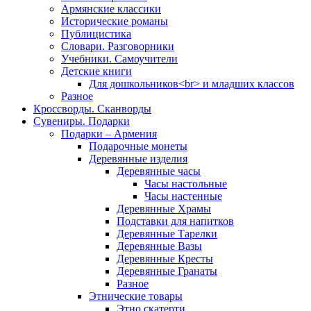
Армянские классики
Исторические романы
Публицистика
Словари. Разговорники
Учебники. Самоучители
Детские книги
Для дошкольников<br> и младших классов
Разное
Кроссворды. Сканворды
Сувениры. Подарки
Подарки – Армения
Подарочные монеты
Деревянные изделия
Деревянные часы
Часы настольные
Часы настенные
Деревянные Храмы
Подставки для напитков
Деревянные Тарелки
Деревянные Вазы
Деревянные Кресты
Деревянные Гранаты
Разное
Этнические товары
Этно скатерти