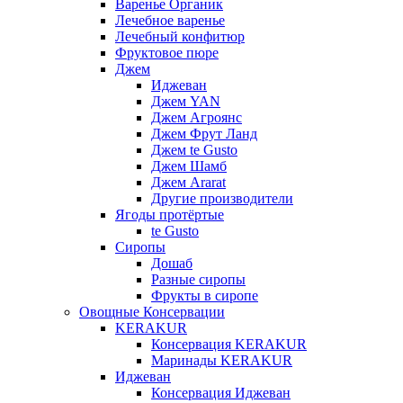
Варенье Органик
Лечебное варенье
Лечебный конфитюр
Фруктовое пюре
Джем
Иджеван
Джем YAN
Джем Агроянс
Джем Фрут Ланд
Джем te Gusto
Джем Шамб
Джем Ararat
Другие производители
Ягоды протёртые
te Gusto
Сиропы
Дошаб
Разные сиропы
Фрукты в сиропе
Овощные Консервации
KERAKUR
Консервация KERAKUR
Маринады KERAKUR
Иджеван
Консервация Иджеван