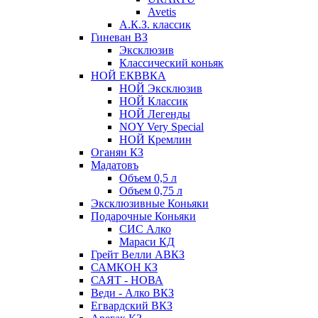
Avetis
А.К.З. классик
Гиневан ВЗ
Эксклюзив
Классический коньяк
НОЙ ЕКВВКА
НОЙ Эксклюзив
НОЙ Классик
НОЙ Легенды
NOY Very Speсial
НОЙ Кремлин
Оганян КЗ
Мадатовъ
Объем 0,5 л
Объем 0,75 л
Эксклюзивные Коньяки
Подарочные Коньяки
СИС Алко
Мараси КД
Грейт Велли АВКЗ
САМКОН КЗ
САЯТ - НОВА
Веди - Алко ВКЗ
Егвардский ВКЗ