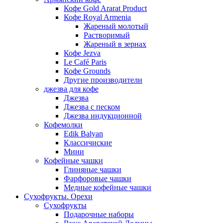
Кофе Gold Ararat Product
Кофе Royal Armenia
Жареный молотый
Растворимый
Жареный в зернах
Кофе Jezva
Le Café Paris
Кофе Grounds
Другие производители
джезва для кофе
Джезва
Джезва с песком
Джезва индукционной
Кофемолки
Edik Balyan
Классичиские
Мини
Кофейные чашки
Глиняные чашки
Фарфоровые чашки
Медные кофейные чашки
Сухофрукты. Орехи
Сухофрукты
Подарочные наборы