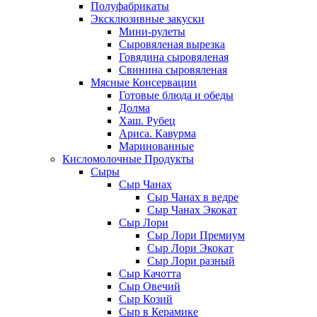
Полуфабрикаты
Эксклюзивные закуски
Мини-рулеты
Сыровяленая вырезка
Говядина сыровяленая
Свинина сыровяленая
Мясные Консервации
Готовые блюда и обеды
Долма
Хаш. Рубец
Ариса. Кавурма
Маринованные
Кисломолочные Продукты
Сыры
Сыр Чанах
Сыр Чанах в ведре
Сыр Чанах Экокат
Сыр Лори
Сыр Лори Премиум
Сыр Лори Экокат
Сыр Лори разный
Сыр Качотта
Сыр Овечий
Сыр Козий
Сыр в Керамике