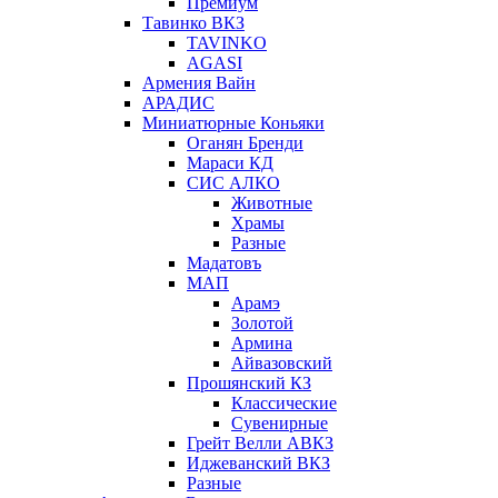
Премиум
Тавинко ВКЗ
TAVINKO
AGASI
Армения Вайн
АРАДИС
Миниатюрные Коньяки
Оганян Бренди
Мараси КД
СИС АЛКО
Животные
Храмы
Разные
Мадатовъ
МАП
Арамэ
Золотой
Армина
Айвазовский
Прошянский КЗ
Классические
Сувенирные
Грейт Велли АВКЗ
Иджеванский ВКЗ
Разные