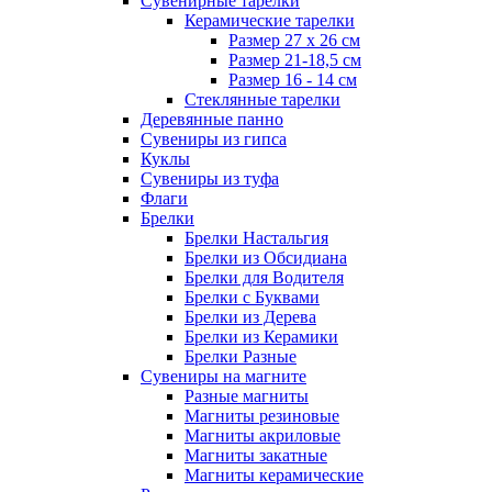
Сувенирные тарелки
Керамические тарелки
Размер 27 х 26 см
Размер 21-18,5 см
Размер 16 - 14 см
Стеклянные тарелки
Деревянные панно
Сувениры из гипса
Куклы
Сувениры из туфа
Флаги
Брелки
Брелки Настальгия
Брелки из Обсидиана
Брелки для Водителя
Брелки с Буквами
Брелки из Дерева
Брелки из Керамики
Брелки Разные
Сувениры на магните
Разные магниты
Магниты резиновые
Магниты акриловые
Магниты закатные
Магниты керамические