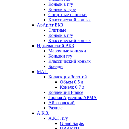
Коньяк в п/у
Коньяк в тубе
Спиртные напитки
Классический коньяк
АрАрАт ЕКЗ
Элитные
Коньяк в п/у
Классический коньяк
Иджеванский ВКЗ
Марочные коньяки
Коньяки п/у
Классический коньяк
Бренди
МАП
Коллекция Золотой
Объем 0,5 л
Коньяк 0,7 л
Коллекция France
Горная Армения. АРМА
Айвазовский
Разные
А.К.З.
А.К.З. п/у
Grand Sargis
URARTU