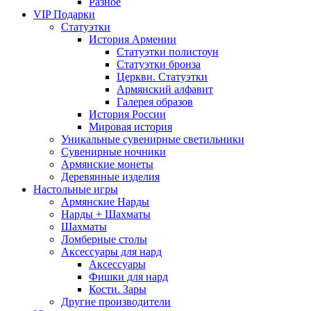
Разное
VIP Подарки
Статуэтки
История Армении
Статуэтки полистоун
Статуэтки бронза
Церкви. Статуэтки
Армянский алфавит
Галерея образов
История России
Мировая история
Уникальные сувенирные светильники
Сувенирные ночники
Армянские монеты
Деревянные изделия
Настольные игры
Армянские Нарды
Нарды + Шахматы
Шахматы
Ломберные столы
Аксессуары для нард
Аксессуары
Фишки для нард
Кости. Зары
Другие производители