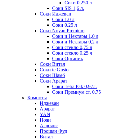
Соки 0,250 л
Соки SIS 1,6 л.
Соки Иджеван
Соки 1.0 л
Соки 0.25 л
Соки Noyan Premium
Соки и Нектары 1,0 л
Соки и Нектары 0,2 л
Соки стекло 0,75 л
Соки стекло 0,25 л
Соки Органик
Соки Витал
Соки te Gusto
Соки Шамб
Соки Арарат
Соки Tetra Pak 0,97л.
Соки Премиум ст. 0,75
Компоты
Иджеван
Арарат
YAN
Ноян
Агроянс
Прошян Фуд
Витал