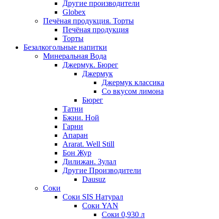
Другие производители
Globex
Печёная продукция. Торты
Печёная продукция
Торты
Безалкогольные напитки
Минеральная Вода
Джермук. Бюрег
Джермук
Джермук классика
Со вкусом лимона
Бюрег
Татни
Бжни. Ной
Гарни
Апаран
Ararat. Well Still
Бон Жур
Дилижан. Зулал
Другие Производители
Dausuz
Соки
Соки SIS Натурал
Соки YAN
Соки 0,930 л