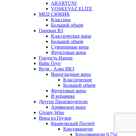
ARARTUNI
VOSKEVAZ ELITE
МЕЦ СЮНИК
Классика
Большой объем
Гиневан ВЗ
Классические вина
Большой объем
Сувенирные вина
Фруктовые вина
Гордость Нации
Вайк Груп
Веди - Алко ВКЗ
Виноградные вина
Классические
Большой объем
Фруктовые вина
В керамике
Другие Производители
Армянские вина
Givany Wine
Вина из Грузии
Кварельский Погреб
Киндзмараули
Киндзмараули 0,75л