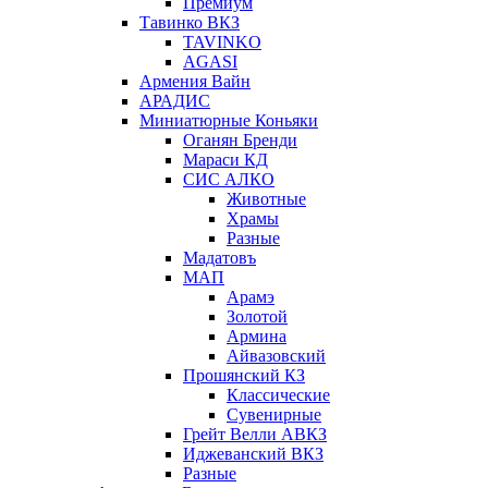
Премиум
Тавинко ВКЗ
TAVINKO
AGASI
Армения Вайн
АРАДИС
Миниатюрные Коньяки
Оганян Бренди
Мараси КД
СИС АЛКО
Животные
Храмы
Разные
Мадатовъ
МАП
Арамэ
Золотой
Армина
Айвазовский
Прошянский КЗ
Классические
Сувенирные
Грейт Велли АВКЗ
Иджеванский ВКЗ
Разные