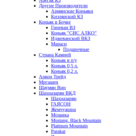
Арегак КЗ
Другие Производители
Армянские Коньяки
Кизлярский КЗ
Коньяк в Бочке
Гиневан ВЗ
Коньяк "СИС АЛКО"
Иджеванский ВКЗ
Мараси
Подарочные
Страна Камней
Коньяк в п/у
Коньяк 0,5 л.
Коньяк 0,2 л.
Аркон Трейд
Мргашен
Шаумян Вин
Шахназарян ВКД
Шахназарян
ГАЯСОН
Жемчужина
Мозаика
Mustang. Black Mountain
Platinum Mountain
Parakar