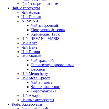
Грибы маринованные
Чай. Аксессуары
Чай Арарат
Чай Darman
АРМЧАЙ
Чай заварочный
Прозрачная фасовка
Армянский Тараз
Чай "IJEVAN". MASIS
Чай Агат
Чай Нане
Чай Гюмри
Чай Манана
Чай травяной
Био-сертифицированный
Весовой
Чай Meron berry
Чай Мега Арарат
Чай в пакете
Фильтр-пакетики
Гофроупаковка
Чай Амарас
Чайные аксессуары
Кофе. Аксессуары
Армянский кофе