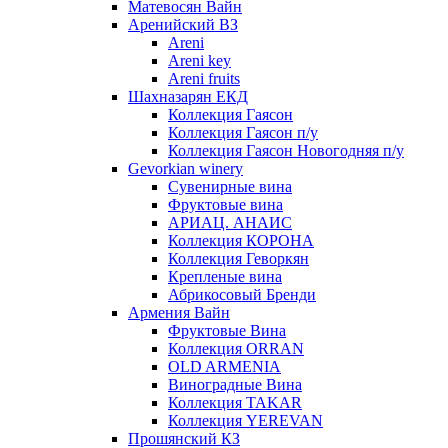
Матевосян Вайн
Аренийский ВЗ
Areni
Areni key
Areni fruits
Шахназарян ЕКД
Коллекция Гаясон
Коллекция Гаясон п/у
Коллекция Гаясон Новогодняя п/у
Gevorkian winery
Сувенирные вина
Фруктовые вина
АРИАЦ. АНАИС
Коллекция КОРОНА
Коллекция Геворкян
Крепленые вина
Абрикосовый Бренди
Армения Вайн
Фруктовые Вина
Коллекция ORRAN
OLD ARMENIA
Виноградные Вина
Коллекция TAKAR
Коллекция YEREVAN
Прошянский КЗ