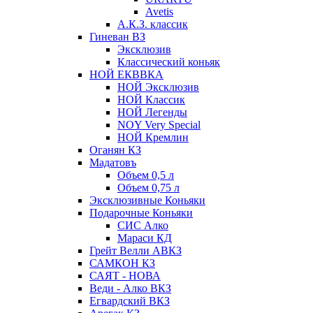
Avetis
А.К.З. классик
Гиневан ВЗ
Эксклюзив
Классический коньяк
НОЙ ЕКВВКА
НОЙ Эксклюзив
НОЙ Классик
НОЙ Легенды
NOY Very Speсial
НОЙ Кремлин
Оганян КЗ
Мадатовъ
Объем 0,5 л
Объем 0,75 л
Эксклюзивные Коньяки
Подарочные Коньяки
СИС Алко
Мараси КД
Грейт Велли АВКЗ
САМКОН КЗ
САЯТ - НОВА
Веди - Алко ВКЗ
Егвардский ВКЗ