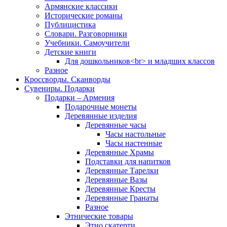
Армянские классики
Исторические романы
Публицистика
Словари. Разговорники
Учебники. Самоучители
Детские книги
Для дошкольников<br> и младших классов
Разное
Кроссворды. Сканворды
Сувениры. Подарки
Подарки – Армения
Подарочные монеты
Деревянные изделия
Деревянные часы
Часы настольные
Часы настенные
Деревянные Храмы
Подставки для напитков
Деревянные Тарелки
Деревянные Вазы
Деревянные Кресты
Деревянные Гранаты
Разное
Этнические товары
Этно скатерти