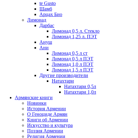
te Gusto
Шамб
Арцах Био
Лимонад
Дарбас
Лимонад 0,5 л. Стекло
Лимонад 1,25 л. ПЭТ
Ануш
Ани
Лимонад 0,5 л ст
Лимонад 0,5 л ПЭТ
Лимонад 1,0 л ПЭТ
Лимонад 1,5 л ПЭТ
Другие производители
Натахтари
Натахтари 0,5л
Натахтари 1,0л
Армянские книги
Новинки
История Армении
О Геноциде Армян
Книги об Армении
Иcкусство и культура
Поэзия Армении
Религия Армении