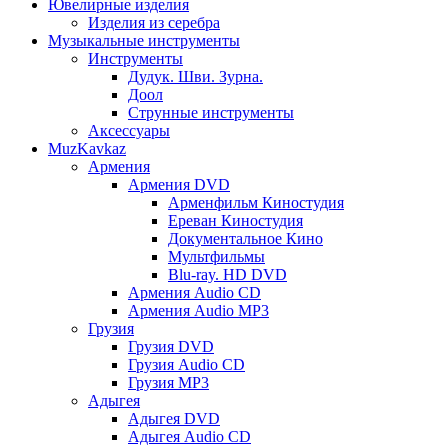
Ювелирные изделия
Изделия из серебра
Музыкальные инструменты
Инструменты
Дудук. Шви. Зурна.
Доол
Струнные инструменты
Аксессуары
MuzKavkaz
Армения
Армения DVD
Арменфильм Киностудия
Ереван Киностудия
Документальное Кино
Мультфильмы
Blu-ray. HD DVD
Армения Audio CD
Армения Audio MP3
Грузия
Грузия DVD
Грузия Audio CD
Грузия MP3
Адыгея
Адыгея DVD
Адыгея Audio CD