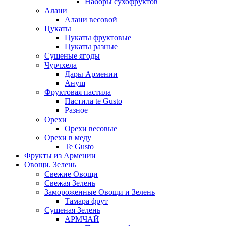
Наборы сухофруктов
Алани
Алани весовой
Цукаты
Цукаты фруктовые
Цукаты разные
Сушеные ягоды
Чурчхела
Дары Армении
Ануш
Фруктовая пастила
Пастила te Gusto
Разное
Орехи
Орехи весовые
Орехи в меду
Te Gusto
Фрукты из Армении
Овощи. Зелень
Свежие Овощи
Свежая Зелень
Замороженные Овощи и Зелень
Тамара фрут
Сушеная Зелень
АРМЧАЙ