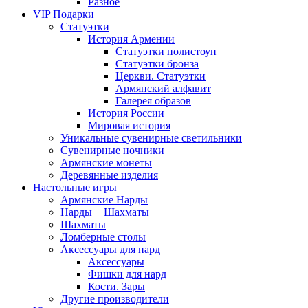
Разное
VIP Подарки
Статуэтки
История Армении
Статуэтки полистоун
Статуэтки бронза
Церкви. Статуэтки
Армянский алфавит
Галерея образов
История России
Мировая история
Уникальные сувенирные светильники
Сувенирные ночники
Армянские монеты
Деревянные изделия
Настольные игры
Армянские Нарды
Нарды + Шахматы
Шахматы
Ломберные столы
Аксессуары для нард
Аксессуары
Фишки для нард
Кости. Зары
Другие производители