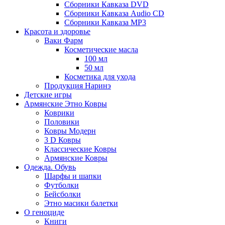
Сборники Кавказа DVD
Сборники Кавказа Audio CD
Сборники Кавказа MP3
Красота и здоровье
Ваки Фарм
Косметические масла
100 мл
50 мл
Косметика для ухода
Продукция Наринэ
Детские игры
Армянские Этно Ковры
Коврики
Половики
Ковры Модерн
3 D Ковры
Классические Ковры
Армянские Ковры
Одежда. Обувь
Шарфы и шапки
Футболки
Бейсболки
Этно масики балетки
О геноциде
Книги