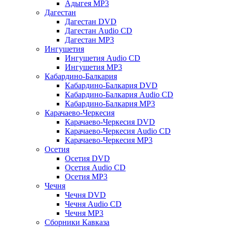
Адыгея MP3
Дагестан
Дагестан DVD
Дагестан Audio CD
Дагестан MP3
Ингушетия
Ингушетия Audio CD
Ингушетия MP3
Кабардино-Балкария
Кабардино-Балкария DVD
Кабардино-Балкария Audio CD
Кабардино-Балкария MP3
Карачаево-Черкесия
Карачаево-Черкесия DVD
Карачаево-Черкесия Audio CD
Карачаево-Черкесия MP3
Осетия
Осетия DVD
Осетия Audio CD
Осетия MP3
Чечня
Чечня DVD
Чечня Audio CD
Чечня MP3
Сборники Кавказа