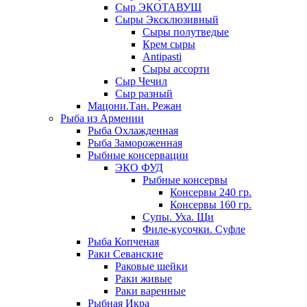
Сыр ЭКОТАВУШ
Сыры Эксклюзивный
Сыры полутведые
Крем сыры
Antipasti
Сыры ассорти
Сыр Чечил
Сыр разный
Мацони.Тан. Режан
Рыба из Армении
Рыба Охлажденная
Рыба Замороженная
Рыбные консервации
ЭКО ФУД
Рыбные консервы
Консервы 240 гр.
Консервы 160 гр.
Супы. Уха. Щи
Филе-кусочки. Суфле
Рыба Копченая
Раки Севанские
Раковые шейки
Раки живые
Раки варенные
Рыбная Икра