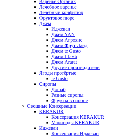
Варенье Органик
Лечебное варенье
Лечебный конфитюр
Фруктовое пюре
Джем
Иджеван
Джем YAN
Джем Агроянс
Джем Фрут Ланд
Джем te Gusto
Джем Шамб
Джем Ararat
Другие производители
Ягоды протёртые
te Gusto
Сиропы
Дошаб
Разные сиропы
Фрукты в сиропе
Овощные Консервации
KERAKUR
Консервация KERAKUR
Маринады KERAKUR
Иджеван
Консервация Иджеван