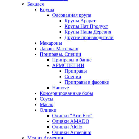
Бакалея
Крупы
Фасованная крупа
Крупы Арарат
Крупы Нат Продукт
Крупы Наша Деревня
Другие производители
Макароны
Лаваш. Матнакаш
Приправы. Специи
Приправы в банке
АРМСПЕЦИИ
Приправы
Специи
Приправы в фасовке
Hamove
Консервированные бобы
Соусы
Масло
Оливки
Оливки "Arm Eco"
Оливки AMADO
Оливки Aiello
Оливки Armenium
Мед из Армении