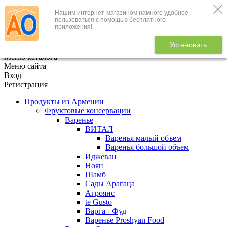
Нашим интернет-магазином намного удобнее
+7 (495) 646-888-1
пользоваться с помощью бесплатного
приложения!
В корзине
0
товаров
Установить
x
Меню каталога
Меню сайта
Вход
Регистрация
Продукты из Армении
Фруктовые консервации
Варенье
ВИТАЛ
Варенья малый объем
Варенья большой объем
Иджеван
Ноян
Шамб
Сады Арагаца
Агроянс
te Gusto
Варга - Фуд
Варенье Proshyan Food