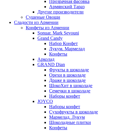
Прозрачная фасовка
Армянский Тараз
Другие производители
Сушеные Овощи
Сладости из Армении
Конфеты из Армении
Sonuar. Mark Sevouni
Grand Candy
Набор Конфет
Лукум. Мармелад
Конфеты
Арколад
GRAND Dian
Фрукты в шоколаде
Орехи в шоколаде
Драже в шоколаде
ШокоХит в шоколаде
Семечки в шоколаде
Наборы конфет
JOYCO
Наборы конфет
Сухофрукты в шоколаде
Мармелад. Лукум
Шоколадные плитки
Конфеты