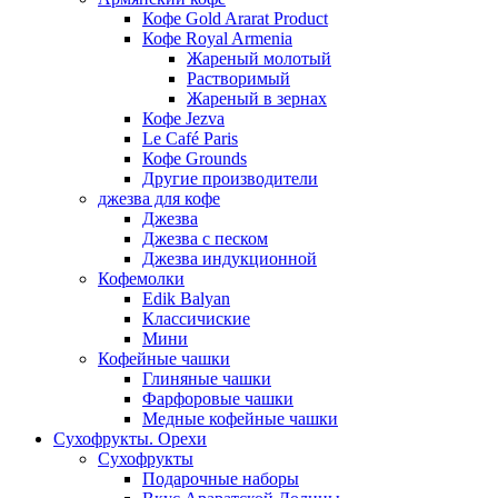
Кофе Gold Ararat Product
Кофе Royal Armenia
Жареный молотый
Растворимый
Жареный в зернах
Кофе Jezva
Le Café Paris
Кофе Grounds
Другие производители
джезва для кофе
Джезва
Джезва с песком
Джезва индукционной
Кофемолки
Edik Balyan
Классичиские
Мини
Кофейные чашки
Глиняные чашки
Фарфоровые чашки
Медные кофейные чашки
Сухофрукты. Орехи
Сухофрукты
Подарочные наборы