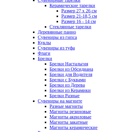
Сувенирные тарелки
Керамические тарелки
Размер 27 х 26 см
Размер 21-18,5 см
Размер 16 - 14 см
Стеклянные тарелки
Деревянные панно
Сувениры из гипса
Куклы
Сувениры из туфа
Флаги
Брелки
Брелки Настальгия
Брелки из Обсидиана
Брелки для Водителя
Брелки с Буквами
Брелки из Дерева
Брелки из Керамики
Брелки Разные
Сувениры на магните
Разные магниты
Магниты резиновые
Магниты акриловые
Магниты закатные
Магниты керамические