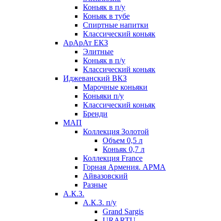
Коньяк в п/у
Коньяк в тубе
Спиртные напитки
Классический коньяк
АрАрАт ЕКЗ
Элитные
Коньяк в п/у
Классический коньяк
Иджеванский ВКЗ
Марочные коньяки
Коньяки п/у
Классический коньяк
Бренди
МАП
Коллекция Золотой
Объем 0,5 л
Коньяк 0,7 л
Коллекция France
Горная Армения. АРМА
Айвазовский
Разные
А.К.З.
А.К.З. п/у
Grand Sargis
URARTU