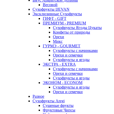
Вкус Араратской Долины
Весовой
Сухофрукты IJEVAN
Эксклюзивные Сухофрукты
ГИФТ - GIFT
ПРЕМИУМ - PREMIUM
Сухофрукты Ягоды Цукаты
Конфеты от природы
Орехи
Микс
ГУРМЭ - GOURMET
Сухофрукты с начинками
Орехи и семечки
Сухофрукты и ягоды
ЭКСТРА - EXTRA
Сухофрукты с начинками
Орехи и семечки
Сухофрукты и ягоды
ЭКОНОМ - ECONOM
Сухофрукты и ягоды
Орехи и семечки
Разное
Сухофрукты Aregi
Сушеные фрукты
Фруктовые Чипсы