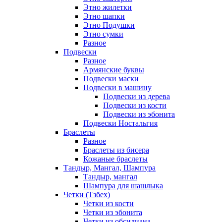
Этно жилетки
Этно шапки
Этно Подушки
Этно сумки
Разное
Подвески
Разное
Армянские буквы
Подвески маски
Подвески в машину
Подвески из дерева
Подвески из кости
Подвески из эбонита
Подвески Ностальгия
Браслеты
Разное
Браслеты из бисера
Кожаные браслеты
Тандыр, Мангал, Шампура
Тандыр, мангал
Шампура для шашлыка
Четки (Тзбех)
Четки из кости
Четки из эбонита
Четки из обсидиана