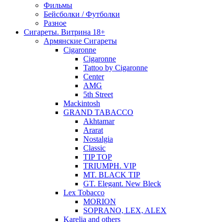
Фильмы
Бейсболки / Футболки
Разное
Сигареты. Витрина 18+
Армянские Сигареты
Cigaronne
Cigaronne
Tattoo by Cigaronne
Center
AMG
5th Street
Mackintosh
GRAND TABACCO
Akhtamar
Ararat
Nostalgia
Classic
TIP TOP
TRIUMPH. VIP
MT. BLACK TIP
GT. Elegant. New Bleck
Lex Tobacco
MORION
SOPRANO, LEX, ALEX
Karelia and others