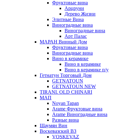
Фруктовые вина
Арцруни
Дерево Жизни
Элитные Вина
Виноградные вина
Виноградные вина
Арт Палас
МАРАН Винный Дом
Фруктовые вина
Виноградные вина
Вино в керамике
Вино в керамике
Вино в керамике п/у
Гетнатун Торговый Дом
GETNATOUN
GETNATOUN NEW
TIRANI. OLD CHINARI
МАП
Noyan Tapan
Arame Фруктовые вина
Arame Виноградные вина
Разные вина
Шаумян Вин
Воскевазский ВЗ
VOSKEVAZ