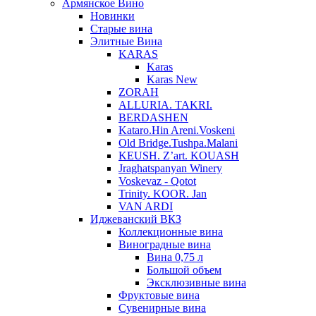
Армянское Вино
Новинки
Старые вина
Элитные Вина
KARAS
Karas
Karas New
ZORAH
ALLURIA. TAKRI.
BERDASHEN
Kataro.Hin Areni.Voskeni
Old Bridge.Tushpa.Malani
KEUSH. Z’art. KOUASH
Jraghatspanyan Winery
Voskevaz - Qotot
Trinity. KOOR. Jan
VAN ARDI
Иджеванский ВКЗ
Коллекционные вина
Виноградные вина
Вина 0,75 л
Большой объем
Эксклюзивные вина
Фруктовые вина
Cувенирные вина