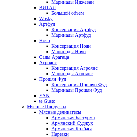
Маринады Иджеван
ВИТАЛ
Большой объем
Wosky
Артфуд
Консервация Артфуд
Маринады Артфуд
Ноян
Консервация Ноян
Маринады Ноян
Сады Арагаца
Агроянс
Консервация Агроянс
Маринады Агроянс
Прошян Фуд
Консервация Прошян Фуд
Маринады Прошян Фуд
YAN
te Gusto
Мясные Продукты
Мясные деликатесы
Армянская Бастурма
Армянский Суджух
Армянская Колбаса
Нарезки