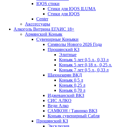
IQOS стики
Стики для IQOS ILUMA
Стики для IQOS
Сenter
Акссессуары
Алкоголь Витрина ЕГАИС 18+
Армянский Коньяк
Сувенирные Коньяки
Символы Нового 2026 Года
Прошянский КЗ
Элитные
Коньяк 5 лет 0,5 л., 0,33 л
Коньяк 5 лет 0,18 л., 0,25 л.
Коньяк 7 лет 0,5 л., 0,33 л
Шахназарян ВКД
Коньяк 0,5 л
Коньяк 0,25 л
Коньяк 0,70 л
Иджеванский ВКЗ
СИС АЛКО
Веди Алко
САМКОН / Тавинко ВКЗ
Коньяк сувенирный Сабля
Прошянский КЗ
Эксклюзив