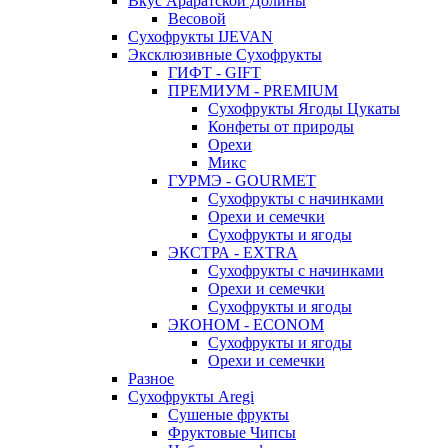
Вкус Араратской Долины
Весовой
Сухофрукты IJEVAN
Эксклюзивные Сухофрукты
ГИФТ - GIFT
ПРЕМИУМ - PREMIUM
Сухофрукты Ягоды Цукаты
Конфеты от природы
Орехи
Микс
ГУРМЭ - GOURMET
Сухофрукты с начинками
Орехи и семечки
Сухофрукты и ягоды
ЭКСТРА - EXTRA
Сухофрукты с начинками
Орехи и семечки
Сухофрукты и ягоды
ЭКОНОМ - ECONOM
Сухофрукты и ягоды
Орехи и семечки
Разное
Сухофрукты Aregi
Сушеные фрукты
Фруктовые Чипсы