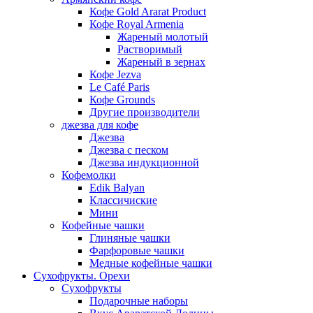
Кофе Gold Ararat Product
Кофе Royal Armenia
Жареный молотый
Растворимый
Жареный в зернах
Кофе Jezva
Le Café Paris
Кофе Grounds
Другие производители
джезва для кофе
Джезва
Джезва с песком
Джезва индукционной
Кофемолки
Edik Balyan
Классичиские
Мини
Кофейные чашки
Глиняные чашки
Фарфоровые чашки
Медные кофейные чашки
Сухофрукты. Орехи
Сухофрукты
Подарочные наборы