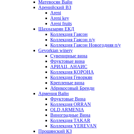
Матевосян Вайн
Аренийский ВЗ
Areni
Areni key
Areni fruits
Шахназарян ЕКД
Коллекция Гаясон
Коллекция Гаясон п/у
Коллекция Гаясон Новогодняя п/у
Gevorkian winery
Сувенирные вина
Фруктовые вина
АРИАЦ. АНАИС
Коллекция КОРОНА
Коллекция Геворкян
Крепленые вина
Абрикосовый Бренди
Армения Вайн
Фруктовые Вина
Коллекция ORRAN
OLD ARMENIA
Виноградные Вина
Коллекция TAKAR
Коллекция YEREVAN
Прошянский КЗ