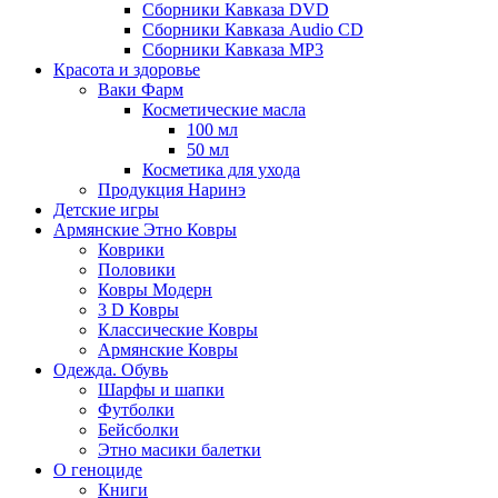
Сборники Кавказа DVD
Сборники Кавказа Audio CD
Сборники Кавказа MP3
Красота и здоровье
Ваки Фарм
Косметические масла
100 мл
50 мл
Косметика для ухода
Продукция Наринэ
Детские игры
Армянские Этно Ковры
Коврики
Половики
Ковры Модерн
3 D Ковры
Классические Ковры
Армянские Ковры
Одежда. Обувь
Шарфы и шапки
Футболки
Бейсболки
Этно масики балетки
О геноциде
Книги