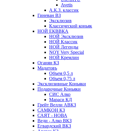
Avetis
А.К.З. классик
Гиневан ВЗ
Эксклюзив
Классический коньяк
НОЙ ЕКВВКА
НОЙ Эксклюзив
НОЙ Классик
НОЙ Легенды
NOY Very Speсial
НОЙ Кремлин
Оганян КЗ
Мадатовъ
Объем 0,5 л
Объем 0,75 л
Эксклюзивные Коньяки
Подарочные Коньяки
СИС Алко
Мараси КД
Грейт Велли АВКЗ
САМКОН КЗ
САЯТ - НОВА
Веди - Алко ВКЗ
Егвардский ВКЗ