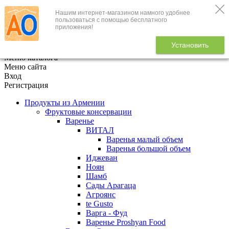
Нашим интернет-магазином намного удобнее
+7 (495) 646-888-1
пользоваться с помощью бесплатного
приложения!
В корзине
0
товаров
Установить
x
Меню каталога
Меню сайта
Вход
Регистрация
Продукты из Армении
Фруктовые консервации
Варенье
ВИТАЛ
Варенья малый объем
Варенья большой объем
Иджеван
Ноян
Шамб
Сады Арагаца
Агроянс
te Gusto
Варга - Фуд
Варенье Proshyan Food