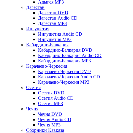
Адыгея MP3
Дагестан
Дагестан DVD
Дагестан Audio CD
Дагестан MP3
Ингушетия
Ингушетия Audio CD
Ингушетия MP3
Кабардино-Балкария
Кабардино-Балкария DVD
Кабардино-Балкария Audio CD
Кабардино-Балкария MP3
Карачаево-Черкесия
Карачаево-Черкесия DVD
Карачаево-Черкесия Audio CD
Карачаево-Черкесия MP3
Осетия
Осетия DVD
Осетия Audio CD
Осетия MP3
Чечня
Чечня DVD
Чечня Audio CD
Чечня MP3
Сборники Кавказа