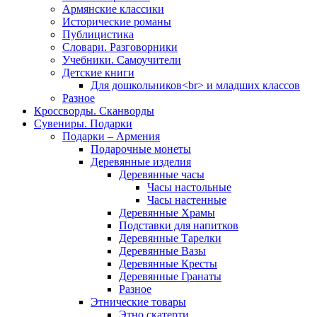
Армянские классики
Исторические романы
Публицистика
Словари. Разговорники
Учебники. Самоучители
Детские книги
Для дошкольников<br> и младших классов
Разное
Кроссворды. Сканворды
Сувениры. Подарки
Подарки – Армения
Подарочные монеты
Деревянные изделия
Деревянные часы
Часы настольные
Часы настенные
Деревянные Храмы
Подставки для напитков
Деревянные Тарелки
Деревянные Вазы
Деревянные Кресты
Деревянные Гранаты
Разное
Этнические товары
Этно скатерти