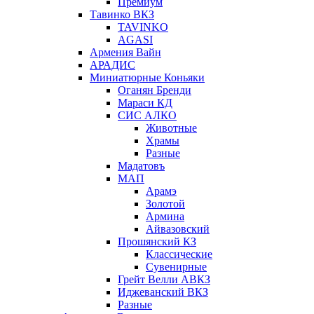
Премиум
Тавинко ВКЗ
TAVINKO
AGASI
Армения Вайн
АРАДИС
Миниатюрные Коньяки
Оганян Бренди
Мараси КД
СИС АЛКО
Животные
Храмы
Разные
Мадатовъ
МАП
Арамэ
Золотой
Армина
Айвазовский
Прошянский КЗ
Классические
Сувенирные
Грейт Велли АВКЗ
Иджеванский ВКЗ
Разные