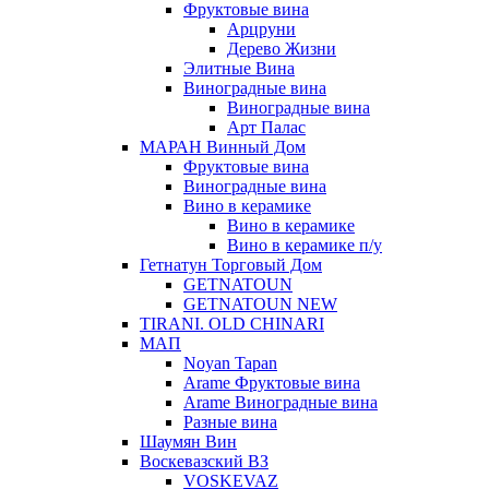
Фруктовые вина
Арцруни
Дерево Жизни
Элитные Вина
Виноградные вина
Виноградные вина
Арт Палас
МАРАН Винный Дом
Фруктовые вина
Виноградные вина
Вино в керамике
Вино в керамике
Вино в керамике п/у
Гетнатун Торговый Дом
GETNATOUN
GETNATOUN NEW
TIRANI. OLD CHINARI
МАП
Noyan Tapan
Arame Фруктовые вина
Arame Виноградные вина
Разные вина
Шаумян Вин
Воскевазский ВЗ
VOSKEVAZ