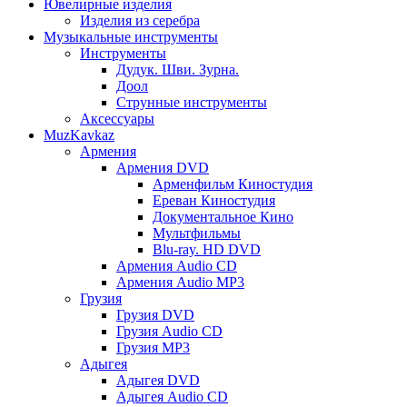
Ювелирные изделия
Изделия из серебра
Музыкальные инструменты
Инструменты
Дудук. Шви. Зурна.
Доол
Струнные инструменты
Аксессуары
MuzKavkaz
Армения
Армения DVD
Арменфильм Киностудия
Ереван Киностудия
Документальное Кино
Мультфильмы
Blu-ray. HD DVD
Армения Audio CD
Армения Audio MP3
Грузия
Грузия DVD
Грузия Audio CD
Грузия MP3
Адыгея
Адыгея DVD
Адыгея Audio CD