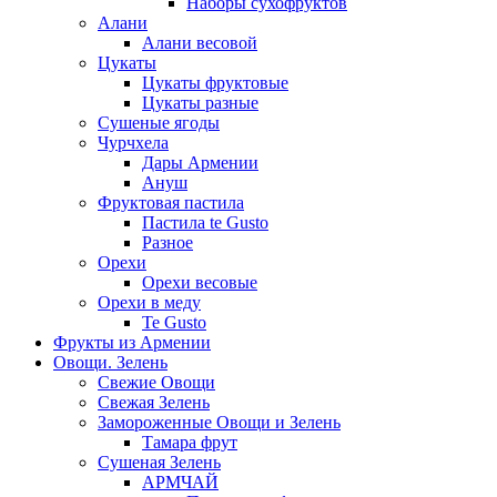
Наборы сухофруктов
Алани
Алани весовой
Цукаты
Цукаты фруктовые
Цукаты разные
Сушеные ягоды
Чурчхела
Дары Армении
Ануш
Фруктовая пастила
Пастила te Gusto
Разное
Орехи
Орехи весовые
Орехи в меду
Te Gusto
Фрукты из Армении
Овощи. Зелень
Свежие Овощи
Свежая Зелень
Замороженные Овощи и Зелень
Тамара фрут
Сушеная Зелень
АРМЧАЙ