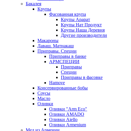
Бакалея
Крупы
Фасованная крупа
Крупы Арарат
Крупы Нат Продукт
Крупы Наша Деревня
Другие производители
Макароны
Лаваш. Матнакаш
Приправы. Специи
Приправы в банке
АРМСПЕЦИИ
Приправы
Специи
Приправы в фасовке
Hamove
Консервированные бобы
Соусы
Масло
Оливки
Оливки "Arm Eco"
Оливки AMADO
Оливки Aiello
Оливки Armenium
Мед из Армении