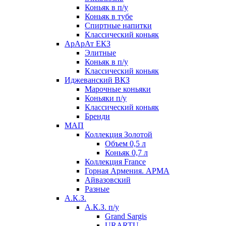
Коньяк в п/у
Коньяк в тубе
Спиртные напитки
Классический коньяк
АрАрАт ЕКЗ
Элитные
Коньяк в п/у
Классический коньяк
Иджеванский ВКЗ
Марочные коньяки
Коньяки п/у
Классический коньяк
Бренди
МАП
Коллекция Золотой
Объем 0,5 л
Коньяк 0,7 л
Коллекция France
Горная Армения. АРМА
Айвазовский
Разные
А.К.З.
А.К.З. п/у
Grand Sargis
URARTU