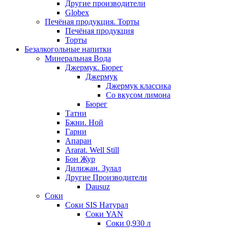
Другие производители
Globex
Печёная продукция. Торты
Печёная продукция
Торты
Безалкогольные напитки
Минеральная Вода
Джермук. Бюрег
Джермук
Джермук классика
Со вкусом лимона
Бюрег
Татни
Бжни. Ной
Гарни
Апаран
Ararat. Well Still
Бон Жур
Дилижан. Зулал
Другие Производители
Dausuz
Соки
Соки SIS Натурал
Соки YAN
Соки 0,930 л