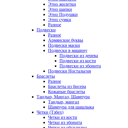
Этно жилетки
Этно шапки
Этно Подушки
Этно сумки
Разное
Подвески
Разное
Армянские буквы
Подвески маски
Подвески в машину
Подвески из дерева
Подвески из кости
Подвески из эбонита
Подвески Ностальгия
Браслеты
Разное
Браслеты из бисера
Кожаные браслеты
Тандыр, Мангал, Шампура
Тандыр, мангал
Шампура для шашлыка
Четки (Тзбех)
Четки из кости
Четки из эбонита
Четки из обсидиана