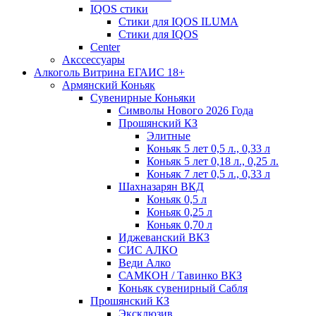
IQOS стики
Стики для IQOS ILUMA
Стики для IQOS
Сenter
Акссессуары
Алкоголь Витрина ЕГАИС 18+
Армянский Коньяк
Сувенирные Коньяки
Символы Нового 2026 Года
Прошянский КЗ
Элитные
Коньяк 5 лет 0,5 л., 0,33 л
Коньяк 5 лет 0,18 л., 0,25 л.
Коньяк 7 лет 0,5 л., 0,33 л
Шахназарян ВКД
Коньяк 0,5 л
Коньяк 0,25 л
Коньяк 0,70 л
Иджеванский ВКЗ
СИС АЛКО
Веди Алко
САМКОН / Тавинко ВКЗ
Коньяк сувенирный Сабля
Прошянский КЗ
Эксклюзив