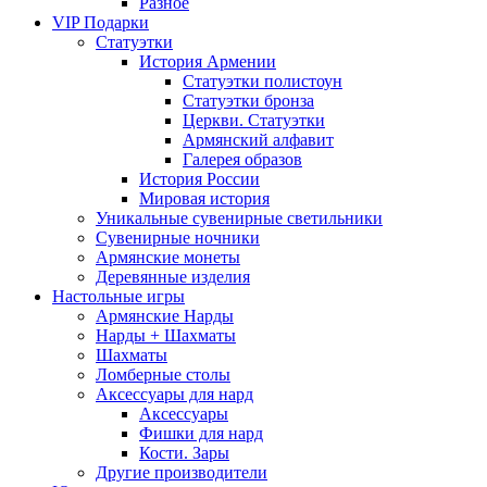
Разное
VIP Подарки
Статуэтки
История Армении
Статуэтки полистоун
Статуэтки бронза
Церкви. Статуэтки
Армянский алфавит
Галерея образов
История России
Мировая история
Уникальные сувенирные светильники
Сувенирные ночники
Армянские монеты
Деревянные изделия
Настольные игры
Армянские Нарды
Нарды + Шахматы
Шахматы
Ломберные столы
Аксессуары для нард
Аксессуары
Фишки для нард
Кости. Зары
Другие производители