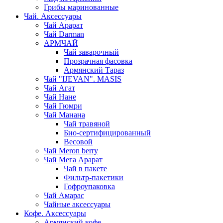
Грибы маринованные
Чай. Аксессуары
Чай Арарат
Чай Darman
АРМЧАЙ
Чай заварочный
Прозрачная фасовка
Армянский Тараз
Чай "IJEVAN". MASIS
Чай Агат
Чай Нане
Чай Гюмри
Чай Манана
Чай травяной
Био-сертифицированный
Весовой
Чай Meron berry
Чай Мега Арарат
Чай в пакете
Фильтр-пакетики
Гофроупаковка
Чай Амарас
Чайные аксессуары
Кофе. Аксессуары
Армянский кофе