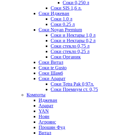
Соки 0,250 л
Соки SIS 1,6 л.
Соки Иджеван
Соки 1.0 л
Соки 0.25 л
Соки Noyan Premium
Соки и Нектары 1,0 л
Соки и Нектары 0,2 л
Соки стекло 0,75 л
Соки стекло 0,25 л
Соки Органик
Соки Витал
Соки te Gusto
Соки Шамб
Соки Арарат
Соки Tetra Pak 0,97л.
Соки Премиум ст. 0,75
Компоты
Иджеван
Арарат
YAN
Ноян
Агроянс
Прошян Фуд
Витал