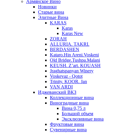
Армянское Вино
Новинки
Старые вина
Элитные Вина
KARAS
Karas
Karas New
ZORAH
ALLURIA. TAKRI.
BERDASHEN
Kataro.Hin Areni.Voskeni
Old Bridge.Tushpa.Malani
KEUSH. Z’art. KOUASH
Jraghatspanyan Winery
Voskevaz - Qotot
Trinity. KOOR. Jan
VAN ARDI
Иджеванский ВКЗ
Коллекционные вина
Виноградные вина
Вина 0,75 л
Большой объем
Эксклюзивные вина
Фруктовые вина
Cувенирные вина