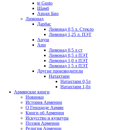
te Gusto
Шамб
Арцах Био
Лимонад
Дарбас
Лимонад 0,5 л. Стекло
Лимонад 1,25 л. ПЭТ
Ануш
Ани
Лимонад 0,5 л ст
Лимонад 0,5 л ПЭТ
Лимонад 1,0 л ПЭТ
Лимонад 1,5 л ПЭТ
Другие производители
Натахтари
Натахтари 0,5л
Натахтари 1,0л
Армянские книги
Новинки
История Армении
О Геноциде Армян
Книги об Армении
Иcкусство и культура
Поэзия Армении
Религия Армении