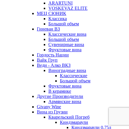
ARARTUNI
VOSKEVAZ ELITE
МЕЦ СЮНИК
Классика
Большой объем
Гиневан ВЗ
Классические вина
Большой объем
Сувенирные вина
Фруктовые вина
Гордость Нации
Вайк Груп
Веди - Алко ВКЗ
Виноградные вина
Классические
Большой объем
Фруктовые вина
В керамике
Другие Производители
Армянские вина
Givany Wine
Вина из Грузии
Кварельский Погреб
Киндзмараули
Киндзмараули 0,75л