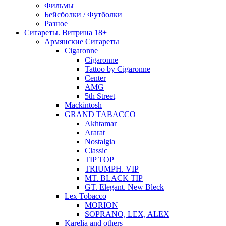
Фильмы
Бейсболки / Футболки
Разное
Сигареты. Витрина 18+
Армянские Сигареты
Cigaronne
Cigaronne
Tattoo by Cigaronne
Center
AMG
5th Street
Mackintosh
GRAND TABACCO
Akhtamar
Ararat
Nostalgia
Classic
TIP TOP
TRIUMPH. VIP
MT. BLACK TIP
GT. Elegant. New Bleck
Lex Tobacco
MORION
SOPRANO, LEX, ALEX
Karelia and others