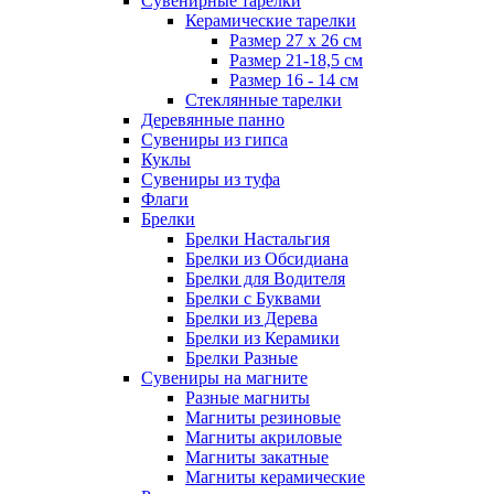
Сувенирные тарелки
Керамические тарелки
Размер 27 х 26 см
Размер 21-18,5 см
Размер 16 - 14 см
Стеклянные тарелки
Деревянные панно
Сувениры из гипса
Куклы
Сувениры из туфа
Флаги
Брелки
Брелки Настальгия
Брелки из Обсидиана
Брелки для Водителя
Брелки с Буквами
Брелки из Дерева
Брелки из Керамики
Брелки Разные
Сувениры на магните
Разные магниты
Магниты резиновые
Магниты акриловые
Магниты закатные
Магниты керамические