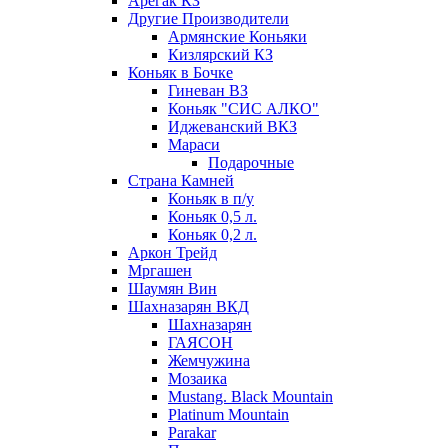
Арегак КЗ
Другие Производители
Армянские Коньяки
Кизлярский КЗ
Коньяк в Бочке
Гиневан ВЗ
Коньяк "СИС АЛКО"
Иджеванский ВКЗ
Мараси
Подарочные
Страна Камней
Коньяк в п/у
Коньяк 0,5 л.
Коньяк 0,2 л.
Аркон Трейд
Мргашен
Шаумян Вин
Шахназарян ВКД
Шахназарян
ГАЯСОН
Жемчужина
Мозаика
Mustang. Black Mountain
Platinum Mountain
Parakar