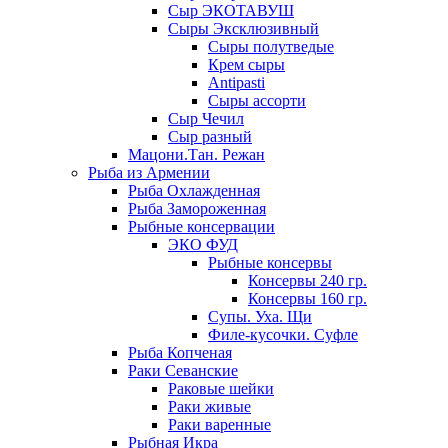
Сыр ЭКОТАВУШ
Сыры Эксклюзивный
Сыры полутведые
Крем сыры
Antipasti
Сыры ассорти
Сыр Чечил
Сыр разный
Мацони.Тан. Режан
Рыба из Армении
Рыба Охлажденная
Рыба Замороженная
Рыбные консервации
ЭКО ФУД
Рыбные консервы
Консервы 240 гр.
Консервы 160 гр.
Супы. Уха. Щи
Филе-кусочки. Суфле
Рыба Копченая
Раки Севанские
Раковые шейки
Раки живые
Раки варенные
Рыбная Икра