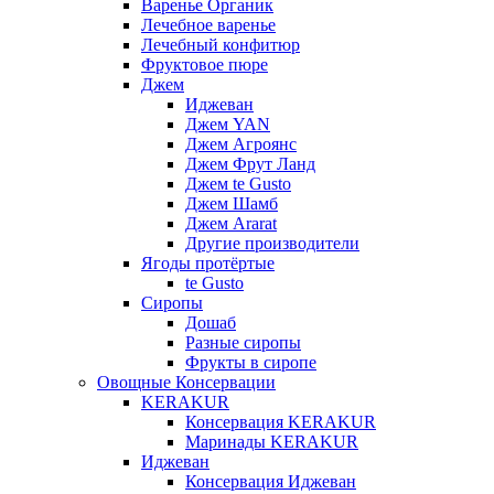
Варенье Органик
Лечебное варенье
Лечебный конфитюр
Фруктовое пюре
Джем
Иджеван
Джем YAN
Джем Агроянс
Джем Фрут Ланд
Джем te Gusto
Джем Шамб
Джем Ararat
Другие производители
Ягоды протёртые
te Gusto
Сиропы
Дошаб
Разные сиропы
Фрукты в сиропе
Овощные Консервации
KERAKUR
Консервация KERAKUR
Маринады KERAKUR
Иджеван
Консервация Иджеван