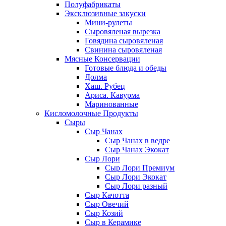
Полуфабрикаты
Эксклюзивные закуски
Мини-рулеты
Сыровяленая вырезка
Говядина сыровяленая
Свинина сыровяленая
Мясные Консервации
Готовые блюда и обеды
Долма
Хаш. Рубец
Ариса. Кавурма
Маринованные
Кисломолочные Продукты
Сыры
Сыр Чанах
Сыр Чанах в ведре
Сыр Чанах Экокат
Сыр Лори
Сыр Лори Премиум
Сыр Лори Экокат
Сыр Лори разный
Сыр Качотта
Сыр Овечий
Сыр Козий
Сыр в Керамике