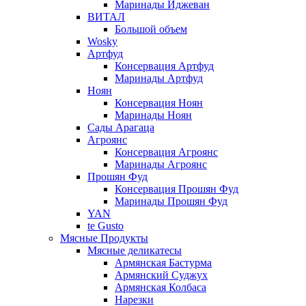
Маринады Иджеван
ВИТАЛ
Большой объем
Wosky
Артфуд
Консервация Артфуд
Маринады Артфуд
Ноян
Консервация Ноян
Маринады Ноян
Сады Арагаца
Агроянс
Консервация Агроянс
Маринады Агроянс
Прошян Фуд
Консервация Прошян Фуд
Маринады Прошян Фуд
YAN
te Gusto
Мясные Продукты
Мясные деликатесы
Армянская Бастурма
Армянский Суджух
Армянская Колбаса
Нарезки