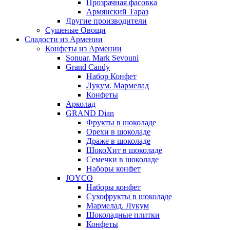
Прозрачная фасовка
Армянский Тараз
Другие производители
Сушеные Овощи
Сладости из Армении
Конфеты из Армении
Sonuar. Mark Sevouni
Grand Candy
Набор Конфет
Лукум. Мармелад
Конфеты
Арколад
GRAND Dian
Фрукты в шоколаде
Орехи в шоколаде
Драже в шоколаде
ШокоХит в шоколаде
Семечки в шоколаде
Наборы конфет
JOYCO
Наборы конфет
Сухофрукты в шоколаде
Мармелад. Лукум
Шоколадные плитки
Конфеты