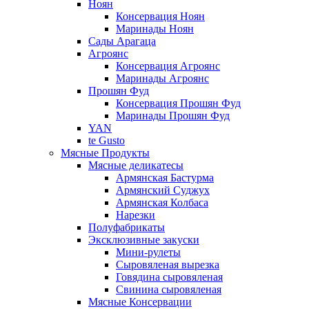
Ноян
Консервация Ноян
Маринады Ноян
Сады Арагаца
Агроянс
Консервация Агроянс
Маринады Агроянс
Прошян Фуд
Консервация Прошян Фуд
Маринады Прошян Фуд
YAN
te Gusto
Мясные Продукты
Мясные деликатесы
Армянская Бастурма
Армянский Суджух
Армянская Колбаса
Нарезки
Полуфабрикаты
Эксклюзивные закуски
Мини-рулеты
Сыровяленая вырезка
Говядина сыровяленая
Свинина сыровяленая
Мясные Консервации