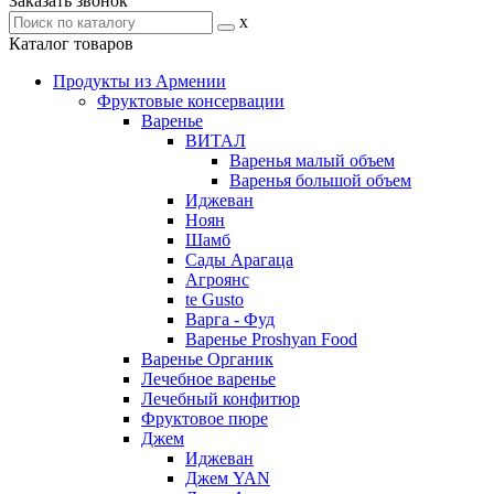
Заказать звонок
x
Каталог товаров
Продукты из Армении
Фруктовые консервации
Варенье
ВИТАЛ
Варенья малый объем
Варенья большой объем
Иджеван
Ноян
Шамб
Сады Арагаца
Агроянс
te Gusto
Варга - Фуд
Варенье Proshyan Food
Варенье Органик
Лечебное варенье
Лечебный конфитюр
Фруктовое пюре
Джем
Иджеван
Джем YAN