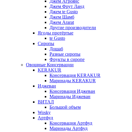
Джем Агроянс
Джем Фрут Ланд
Джем te Gusto
Джем Шамб
Джем Ararat
Другие производители
Ягоды протёртые
te Gusto
Сиропы
Дошаб
Разные сиропы
Фрукты в сиропе
Овощные Консервации
KERAKUR
Консервация KERAKUR
Маринады KERAKUR
Иджеван
Консервация Иджеван
Маринады Иджеван
ВИТАЛ
Большой объем
Wosky
Артфуд
Консервация Артфуд
Маринады Артфуд