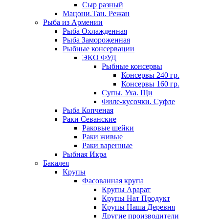
Сыр разный
Мацони.Тан. Режан
Рыба из Армении
Рыба Охлажденная
Рыба Замороженная
Рыбные консервации
ЭКО ФУД
Рыбные консервы
Консервы 240 гр.
Консервы 160 гр.
Супы. Уха. Щи
Филе-кусочки. Суфле
Рыба Копченая
Раки Севанские
Раковые шейки
Раки живые
Раки варенные
Рыбная Икра
Бакалея
Крупы
Фасованная крупа
Крупы Арарат
Крупы Нат Продукт
Крупы Наша Деревня
Другие производители