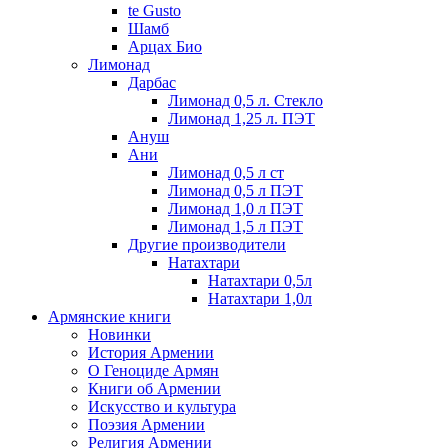
te Gusto
Шамб
Арцах Био
Лимонад
Дарбас
Лимонад 0,5 л. Стекло
Лимонад 1,25 л. ПЭТ
Ануш
Ани
Лимонад 0,5 л ст
Лимонад 0,5 л ПЭТ
Лимонад 1,0 л ПЭТ
Лимонад 1,5 л ПЭТ
Другие производители
Натахтари
Натахтари 0,5л
Натахтари 1,0л
Армянские книги
Новинки
История Армении
О Геноциде Армян
Книги об Армении
Иcкусство и культура
Поэзия Армении
Религия Армении