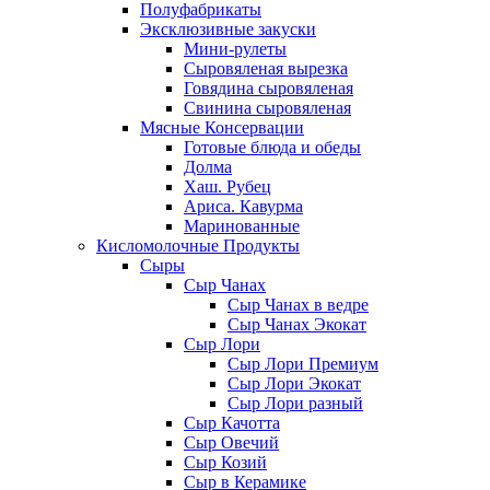
Полуфабрикаты
Эксклюзивные закуски
Мини-рулеты
Сыровяленая вырезка
Говядина сыровяленая
Свинина сыровяленая
Мясные Консервации
Готовые блюда и обеды
Долма
Хаш. Рубец
Ариса. Кавурма
Маринованные
Кисломолочные Продукты
Сыры
Сыр Чанах
Сыр Чанах в ведре
Сыр Чанах Экокат
Сыр Лори
Сыр Лори Премиум
Сыр Лори Экокат
Сыр Лори разный
Сыр Качотта
Сыр Овечий
Сыр Козий
Сыр в Керамике