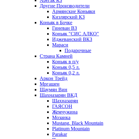
Арегак КЗ
Другие Производители
Армянские Коньяки
Кизлярский КЗ
Коньяк в Бочке
Гиневан ВЗ
Коньяк "СИС АЛКО"
Иджеванский ВКЗ
Мараси
Подарочные
Страна Камней
Коньяк в п/у
Коньяк 0,5 л.
Коньяк 0,2 л.
Аркон Трейд
Мргашен
Шаумян Вин
Шахназарян ВКД
Шахназарян
ГАЯСОН
Жемчужина
Мозаика
Mustang. Black Mountain
Platinum Mountain
Parakar