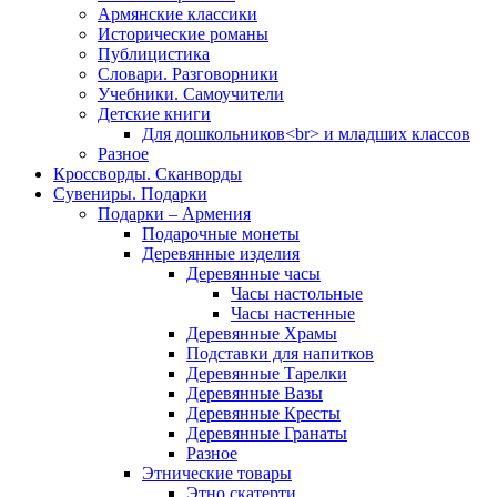
Армянские классики
Исторические романы
Публицистика
Словари. Разговорники
Учебники. Самоучители
Детские книги
Для дошкольников<br> и младших классов
Разное
Кроссворды. Сканворды
Сувениры. Подарки
Подарки – Армения
Подарочные монеты
Деревянные изделия
Деревянные часы
Часы настольные
Часы настенные
Деревянные Храмы
Подставки для напитков
Деревянные Тарелки
Деревянные Вазы
Деревянные Кресты
Деревянные Гранаты
Разное
Этнические товары
Этно скатерти