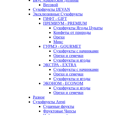
Вкус Араратской Долины
Весовой
Сухофрукты IJEVAN
Эксклюзивные Сухофрукты
ГИФТ - GIFT
ПРЕМИУМ - PREMIUM
Сухофрукты Ягоды Цукаты
Конфеты от природы
Орехи
Микс
ГУРМЭ - GOURMET
Сухофрукты с начинками
Орехи и семечки
Сухофрукты и ягоды
ЭКСТРА - EXTRA
Сухофрукты с начинками
Орехи и семечки
Сухофрукты и ягоды
ЭКОНОМ - ECONOM
Сухофрукты и ягоды
Орехи и семечки
Разное
Сухофрукты Aregi
Сушеные фрукты
Фруктовые Чипсы