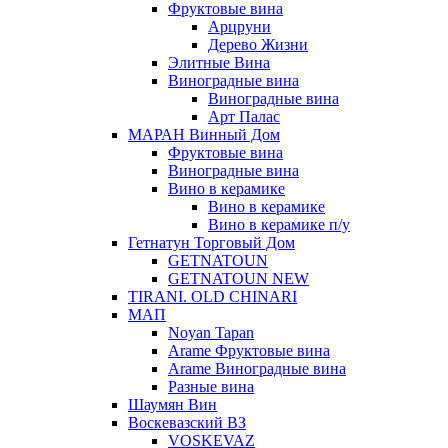
Фруктовые вина
Арцруни
Дерево Жизни
Элитные Вина
Виноградные вина
Виноградные вина
Арт Палас
МАРАН Винный Дом
Фруктовые вина
Виноградные вина
Вино в керамике
Вино в керамике
Вино в керамике п/у
Гетнатун Торговый Дом
GETNATOUN
GETNATOUN NEW
TIRANI. OLD CHINARI
МАП
Noyan Tapan
Arame Фруктовые вина
Arame Виноградные вина
Разные вина
Шаумян Вин
Воскевазский ВЗ
VOSKEVAZ