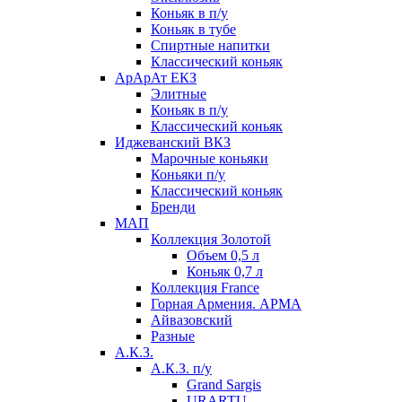
Коньяк в п/у
Коньяк в тубе
Спиртные напитки
Классический коньяк
АрАрАт ЕКЗ
Элитные
Коньяк в п/у
Классический коньяк
Иджеванский ВКЗ
Марочные коньяки
Коньяки п/у
Классический коньяк
Бренди
МАП
Коллекция Золотой
Объем 0,5 л
Коньяк 0,7 л
Коллекция France
Горная Армения. АРМА
Айвазовский
Разные
А.К.З.
А.К.З. п/у
Grand Sargis
URARTU