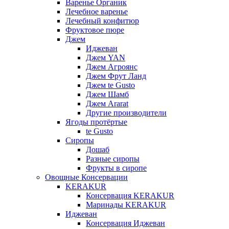
Варенье Органик
Лечебное варенье
Лечебный конфитюр
Фруктовое пюре
Джем
Иджеван
Джем YAN
Джем Агроянс
Джем Фрут Ланд
Джем te Gusto
Джем Шамб
Джем Ararat
Другие производители
Ягоды протёртые
te Gusto
Сиропы
Дошаб
Разные сиропы
Фрукты в сиропе
Овощные Консервации
KERAKUR
Консервация KERAKUR
Маринады KERAKUR
Иджеван
Консервация Иджеван