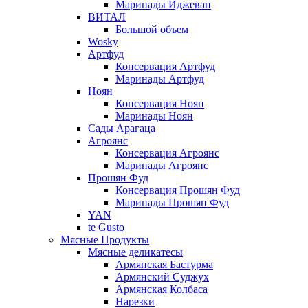
Маринады Иджеван
ВИТАЛ
Большой объем
Wosky
Артфуд
Консервация Артфуд
Маринады Артфуд
Ноян
Консервация Ноян
Маринады Ноян
Сады Арагаца
Агроянс
Консервация Агроянс
Маринады Агроянс
Прошян Фуд
Консервация Прошян Фуд
Маринады Прошян Фуд
YAN
te Gusto
Мясные Продукты
Мясные деликатесы
Армянская Бастурма
Армянский Суджух
Армянская Колбаса
Нарезки