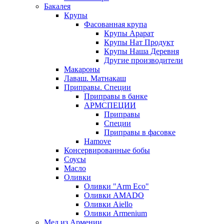
Бакалея
Крупы
Фасованная крупа
Крупы Арарат
Крупы Нат Продукт
Крупы Наша Деревня
Другие производители
Макароны
Лаваш. Матнакаш
Приправы. Специи
Приправы в банке
АРМСПЕЦИИ
Приправы
Специи
Приправы в фасовке
Hamove
Консервированные бобы
Соусы
Масло
Оливки
Оливки "Arm Eco"
Оливки AMADO
Оливки Aiello
Оливки Armenium
Мед из Армении