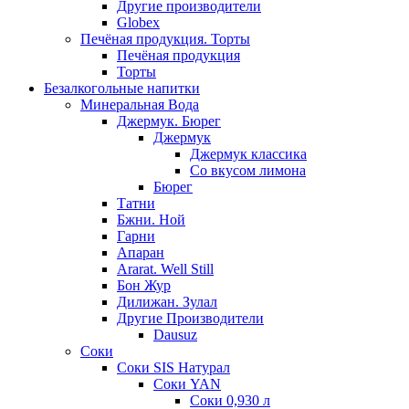
Другие производители
Globex
Печёная продукция. Торты
Печёная продукция
Торты
Безалкогольные напитки
Минеральная Вода
Джермук. Бюрег
Джермук
Джермук классика
Со вкусом лимона
Бюрег
Татни
Бжни. Ной
Гарни
Апаран
Ararat. Well Still
Бон Жур
Дилижан. Зулал
Другие Производители
Dausuz
Соки
Соки SIS Натурал
Соки YAN
Соки 0,930 л