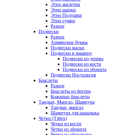
Этно жилетки
Этно шапки
Этно Подушки
Этно сумки
Разное
Подвески
Разное
Армянские буквы
Подвески маски
Подвески в машину
Подвески из дерева
Подвески из кости
Подвески из эбонита
Подвески Ностальгия
Браслеты
Разное
Браслеты из бисера
Кожаные браслеты
Тандыр, Мангал, Шампура
Тандыр, мангал
Шампура для шашлыка
Четки (Тзбех)
Четки из кости
Четки из эбонита
Четки из обсидиана