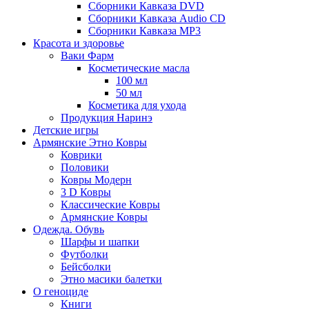
Сборники Кавказа DVD
Сборники Кавказа Audio CD
Сборники Кавказа MP3
Красота и здоровье
Ваки Фарм
Косметические масла
100 мл
50 мл
Косметика для ухода
Продукция Наринэ
Детские игры
Армянские Этно Ковры
Коврики
Половики
Ковры Модерн
3 D Ковры
Классические Ковры
Армянские Ковры
Одежда. Обувь
Шарфы и шапки
Футболки
Бейсболки
Этно масики балетки
О геноциде
Книги