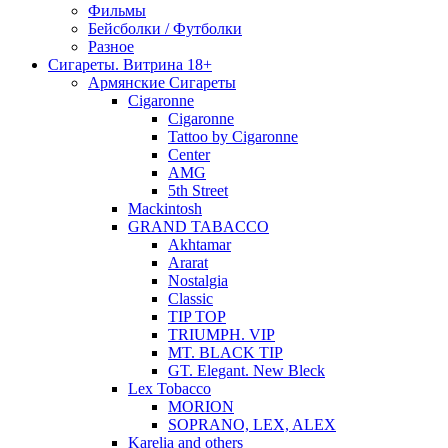
Фильмы
Бейсболки / Футболки
Разное
Сигареты. Витрина 18+
Армянские Сигареты
Cigaronne
Cigaronne
Tattoo by Cigaronne
Center
AMG
5th Street
Mackintosh
GRAND TABACCO
Akhtamar
Ararat
Nostalgia
Classic
TIP TOP
TRIUMPH. VIP
MT. BLACK TIP
GT. Elegant. New Bleck
Lex Tobacco
MORION
SOPRANO, LEX, ALEX
Karelia and others