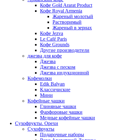
Кофе Gold Ararat Product
Кофе Royal Armenia
Жареный молотый
Растворимый
Жареный в зернах
Кофе Jezva
Le Café Paris
Кофе Grounds
Другие производители
джезва для кофе
Джезва
Джезва с песком
Джезва индукционной
Кофемолки
Edik Balyan
Классичиские
Мини
Кофейные чашки
Глиняные чашки
Фарфоровые чашки
Медные кофейные чашки
Сухофрукты. Орехи
Сухофрукты
Подарочные наборы