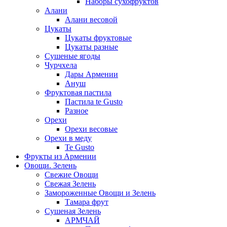
Наборы сухофруктов
Алани
Алани весовой
Цукаты
Цукаты фруктовые
Цукаты разные
Сушеные ягоды
Чурчхела
Дары Армении
Ануш
Фруктовая пастила
Пастила te Gusto
Разное
Орехи
Орехи весовые
Орехи в меду
Te Gusto
Фрукты из Армении
Овощи. Зелень
Свежие Овощи
Свежая Зелень
Замороженные Овощи и Зелень
Тамара фрут
Сушеная Зелень
АРМЧАЙ