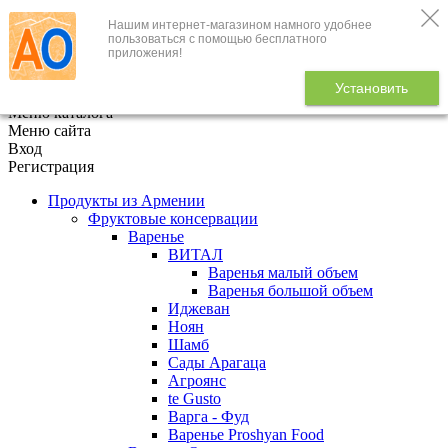
Нашим интернет-магазином намного удобнее
+7 (495) 646-888-1
пользоваться с помощью бесплатного
приложения!
В корзине
0
товаров
Установить
x
Меню каталога
Меню сайта
Вход
Регистрация
Продукты из Армении
Фруктовые консервации
Варенье
ВИТАЛ
Варенья малый объем
Варенья большой объем
Иджеван
Ноян
Шамб
Сады Арагаца
Агроянс
te Gusto
Варга - Фуд
Варенье Proshyan Food