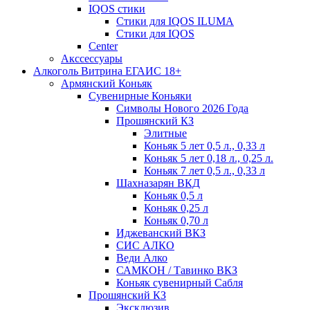
IQOS стики
Стики для IQOS ILUMA
Стики для IQOS
Сenter
Акссессуары
Алкоголь Витрина ЕГАИС 18+
Армянский Коньяк
Сувенирные Коньяки
Символы Нового 2026 Года
Прошянский КЗ
Элитные
Коньяк 5 лет 0,5 л., 0,33 л
Коньяк 5 лет 0,18 л., 0,25 л.
Коньяк 7 лет 0,5 л., 0,33 л
Шахназарян ВКД
Коньяк 0,5 л
Коньяк 0,25 л
Коньяк 0,70 л
Иджеванский ВКЗ
СИС АЛКО
Веди Алко
САМКОН / Тавинко ВКЗ
Коньяк сувенирный Сабля
Прошянский КЗ
Эксклюзив