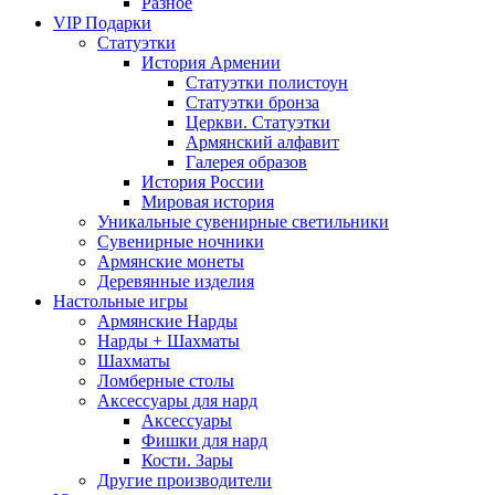
Разное
VIP Подарки
Статуэтки
История Армении
Статуэтки полистоун
Статуэтки бронза
Церкви. Статуэтки
Армянский алфавит
Галерея образов
История России
Мировая история
Уникальные сувенирные светильники
Сувенирные ночники
Армянские монеты
Деревянные изделия
Настольные игры
Армянские Нарды
Нарды + Шахматы
Шахматы
Ломберные столы
Аксессуары для нард
Аксессуары
Фишки для нард
Кости. Зары
Другие производители