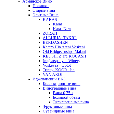
Армянское Вино
Новинки
Старые вина
Элитные Вина
KARAS
Karas
Karas New
ZORAH
ALLURIA. TAKRI.
BERDASHEN
Kataro.Hin Areni.Voskeni
Old Bridge.Tushpa.Malani
KEUSH. Z’art. KOUASH
Jraghatspanyan Winery
Voskevaz - Qotot
Trinity. KOOR. Jan
VAN ARDI
Иджеванский ВКЗ
Коллекционные вина
Виноградные вина
Вина 0,75 л
Большой объем
Эксклюзивные вина
Фруктовые вина
Cувенирные вина