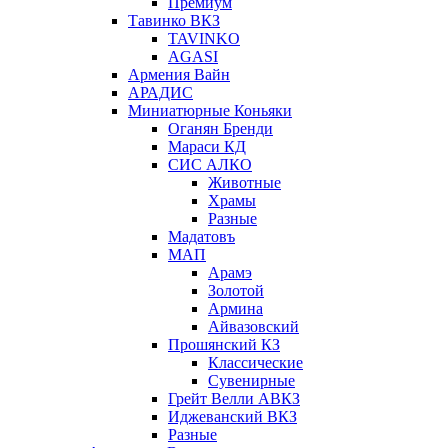
Премиум
Тавинко ВКЗ
TAVINKO
AGASI
Армения Вайн
АРАДИС
Миниатюрные Коньяки
Оганян Бренди
Мараси КД
СИС АЛКО
Животные
Храмы
Разные
Мадатовъ
МАП
Арамэ
Золотой
Армина
Айвазовский
Прошянский КЗ
Классические
Сувенирные
Грейт Велли АВКЗ
Иджеванский ВКЗ
Разные