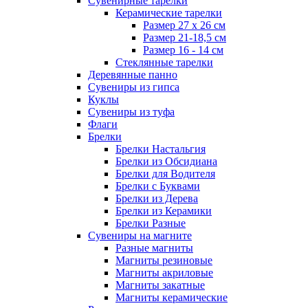
Сувенирные тарелки
Керамические тарелки
Размер 27 х 26 см
Размер 21-18,5 см
Размер 16 - 14 см
Стеклянные тарелки
Деревянные панно
Сувениры из гипса
Куклы
Сувениры из туфа
Флаги
Брелки
Брелки Настальгия
Брелки из Обсидиана
Брелки для Водителя
Брелки с Буквами
Брелки из Дерева
Брелки из Керамики
Брелки Разные
Сувениры на магните
Разные магниты
Магниты резиновые
Магниты акриловые
Магниты закатные
Магниты керамические