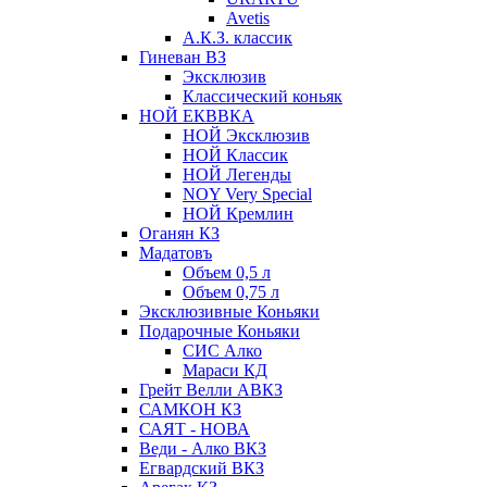
Avetis
А.К.З. классик
Гиневан ВЗ
Эксклюзив
Классический коньяк
НОЙ ЕКВВКА
НОЙ Эксклюзив
НОЙ Классик
НОЙ Легенды
NOY Very Speсial
НОЙ Кремлин
Оганян КЗ
Мадатовъ
Объем 0,5 л
Объем 0,75 л
Эксклюзивные Коньяки
Подарочные Коньяки
СИС Алко
Мараси КД
Грейт Велли АВКЗ
САМКОН КЗ
САЯТ - НОВА
Веди - Алко ВКЗ
Егвардский ВКЗ