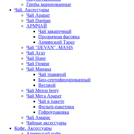
Грибы маринованные
Чай. Аксессуары
Чай Арарат
Чай Darman
АРМЧАЙ
Чай заварочный
Прозрачная фасовка
Армянский Тараз
Чай "IJEVAN". MASIS
Чай Агат
Чай Нане
Чай Гюмри
Чай Манана
Чай травяной
Био-сертифицированный
Весовой
Чай Meron berry
Чай Мега Арарат
Чай в пакете
Фильтр-пакетики
Гофроупаковка
Чай Амарас
Чайные аксессуары
Кофе. Аксессуары
Армянский кофе