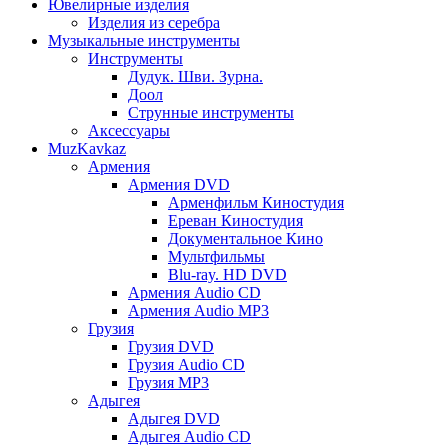
Ювелирные изделия
Изделия из серебра
Музыкальные инструменты
Инструменты
Дудук. Шви. Зурна.
Доол
Струнные инструменты
Аксессуары
MuzKavkaz
Армения
Армения DVD
Арменфильм Киностудия
Ереван Киностудия
Документальное Кино
Мультфильмы
Blu-ray. HD DVD
Армения Audio CD
Армения Audio MP3
Грузия
Грузия DVD
Грузия Audio CD
Грузия MP3
Адыгея
Адыгея DVD
Адыгея Audio CD