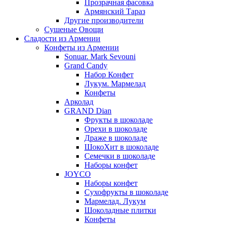
Прозрачная фасовка
Армянский Тараз
Другие производители
Сушеные Овощи
Сладости из Армении
Конфеты из Армении
Sonuar. Mark Sevouni
Grand Candy
Набор Конфет
Лукум. Мармелад
Конфеты
Арколад
GRAND Dian
Фрукты в шоколаде
Орехи в шоколаде
Драже в шоколаде
ШокоХит в шоколаде
Семечки в шоколаде
Наборы конфет
JOYCO
Наборы конфет
Сухофрукты в шоколаде
Мармелад. Лукум
Шоколадные плитки
Конфеты