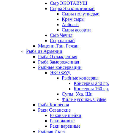
Сыр ЭКОТАВУШ
Сыры Эксклюзивный
Сыры полутведые
Крем сыры
Antipasti
Сыры ассорти
Сыр Чечил
Сыр разный
Мацони.Тан. Режан
Рыба из Армении
Рыба Охлажденная
Рыба Замороженная
Рыбные консервации
ЭКО ФУД
Рыбные консервы
Консервы 240 гр.
Консервы 160 гр.
Супы. Уха. Щи
Филе-кусочки. Суфле
Рыба Копченая
Раки Севанские
Раковые шейки
Раки живые
Раки варенные
Рыбная Икра