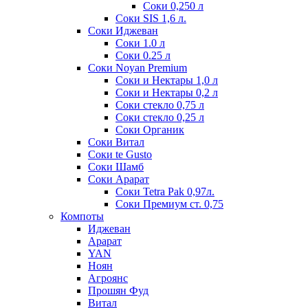
Соки 0,250 л
Соки SIS 1,6 л.
Соки Иджеван
Соки 1.0 л
Соки 0.25 л
Соки Noyan Premium
Соки и Нектары 1,0 л
Соки и Нектары 0,2 л
Соки стекло 0,75 л
Соки стекло 0,25 л
Соки Органик
Соки Витал
Соки te Gusto
Соки Шамб
Соки Арарат
Соки Tetra Pak 0,97л.
Соки Премиум ст. 0,75
Компоты
Иджеван
Арарат
YAN
Ноян
Агроянс
Прошян Фуд
Витал