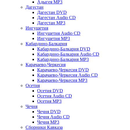
Адыгея MP3
Дагестан
Дагестан DVD
Дагестан Audio CD
Дагестан MP3
Ингушетия
Ингушетия Audio CD
Ингушетия MP3
Кабардино-Балкария
Кабардино-Балкария DVD
Кабардино-Балкария Audio CD
Кабардино-Балкария MP3
Карачаево-Черкесия
Карачаево-Черкесия DVD
Карачаево-Черкесия Audio CD
Карачаево-Черкесия MP3
Осетия
Осетия DVD
Осетия Audio CD
Осетия MP3
Чечня
Чечня DVD
Чечня Audio CD
Чечня MP3
Сборники Кавказа