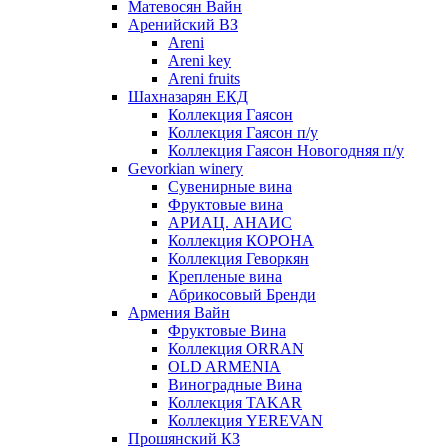
Матевосян Вайн
Аренийский ВЗ
Areni
Areni key
Areni fruits
Шахназарян ЕКД
Коллекция Гаясон
Коллекция Гаясон п/у
Коллекция Гаясон Новогодняя п/у
Gevorkian winery
Сувенирные вина
Фруктовые вина
АРИАЦ. АНАИС
Коллекция КОРОНА
Коллекция Геворкян
Крепленые вина
Абрикосовый Бренди
Армения Вайн
Фруктовые Вина
Коллекция ORRAN
OLD ARMENIA
Виноградные Вина
Коллекция TAKAR
Коллекция YEREVAN
Прошянский КЗ