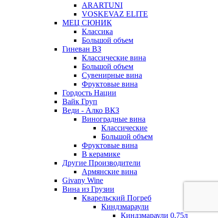
ARARTUNI
VOSKEVAZ ELITE
МЕЦ СЮНИК
Классика
Большой объем
Гиневан ВЗ
Классические вина
Большой объем
Сувенирные вина
Фруктовые вина
Гордость Нации
Вайк Груп
Веди - Алко ВКЗ
Виноградные вина
Классические
Большой объем
Фруктовые вина
В керамике
Другие Производители
Армянские вина
Givany Wine
Вина из Грузии
Кварельский Погреб
Киндзмараули
Киндзмараули 0,75л