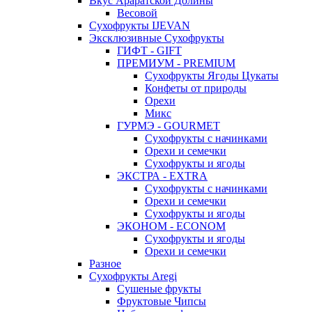
Вкус Араратской Долины
Весовой
Сухофрукты IJEVAN
Эксклюзивные Сухофрукты
ГИФТ - GIFT
ПРЕМИУМ - PREMIUM
Сухофрукты Ягоды Цукаты
Конфеты от природы
Орехи
Микс
ГУРМЭ - GOURMET
Сухофрукты с начинками
Орехи и семечки
Сухофрукты и ягоды
ЭКСТРА - EXTRA
Сухофрукты с начинками
Орехи и семечки
Сухофрукты и ягоды
ЭКОНОМ - ECONOM
Сухофрукты и ягоды
Орехи и семечки
Разное
Сухофрукты Aregi
Сушеные фрукты
Фруктовые Чипсы