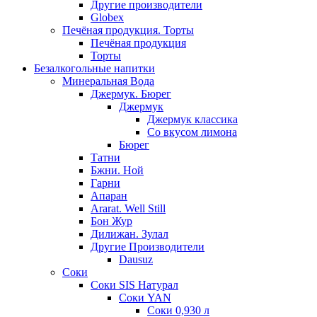
Другие производители
Globex
Печёная продукция. Торты
Печёная продукция
Торты
Безалкогольные напитки
Минеральная Вода
Джермук. Бюрег
Джермук
Джермук классика
Со вкусом лимона
Бюрег
Татни
Бжни. Ной
Гарни
Апаран
Ararat. Well Still
Бон Жур
Дилижан. Зулал
Другие Производители
Dausuz
Соки
Соки SIS Натурал
Соки YAN
Соки 0,930 л