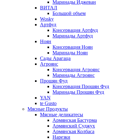
Маринады Иджеван
ВИТАЛ
Большой объем
Wosky
Артфуд
Консервация Артфуд
Маринады Артфуд
Ноян
Консервация Ноян
Маринады Ноян
Сады Арагаца
Агроянс
Консервация Агроянс
Маринады Агроянс
Прошян Фуд
Консервация Прошян Фуд
Маринады Прошян Фуд
YAN
te Gusto
Мясные Продукты
Мясные деликатесы
Армянская Бастурма
Армянский Суджух
Армянская Колбаса
Нарезки