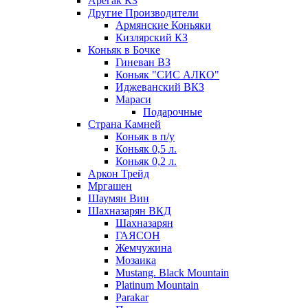
Арегак КЗ
Другие Производители
Армянские Коньяки
Кизлярский КЗ
Коньяк в Бочке
Гиневан ВЗ
Коньяк "СИС АЛКО"
Иджеванский ВКЗ
Мараси
Подарочные
Страна Камней
Коньяк в п/у
Коньяк 0,5 л.
Коньяк 0,2 л.
Аркон Трейд
Мргашен
Шаумян Вин
Шахназарян ВКД
Шахназарян
ГАЯСОН
Жемчужина
Мозаика
Mustang. Black Mountain
Platinum Mountain
Parakar