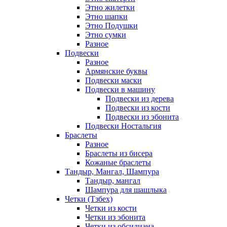
Этно жилетки
Этно шапки
Этно Подушки
Этно сумки
Разное
Подвески
Разное
Армянские буквы
Подвески маски
Подвески в машину
Подвески из дерева
Подвески из кости
Подвески из эбонита
Подвески Ностальгия
Браслеты
Разное
Браслеты из бисера
Кожаные браслеты
Тандыр, Мангал, Шампура
Тандыр, мангал
Шампура для шашлыка
Четки (Тзбех)
Четки из кости
Четки из эбонита
Четки из обсидиана