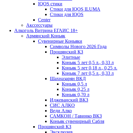
IQOS стики
Стики для IQOS ILUMA
Стики для IQOS
Сenter
Акссессуары
Алкоголь Витрина ЕГАИС 18+
Армянский Коньяк
Сувенирные Коньяки
Символы Нового 2026 Года
Прошянский КЗ
Элитные
Коньяк 5 лет 0,5 л., 0,33 л
Коньяк 5 лет 0,18 л., 0,25 л.
Коньяк 7 лет 0,5 л., 0,33 л
Шахназарян ВКД
Коньяк 0,5 л
Коньяк 0,25 л
Коньяк 0,70 л
Иджеванский ВКЗ
СИС АЛКО
Веди Алко
САМКОН / Тавинко ВКЗ
Коньяк сувенирный Сабля
Прошянский КЗ
Эксклюзив