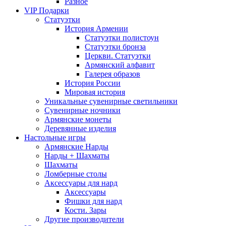
Разное
VIP Подарки
Статуэтки
История Армении
Статуэтки полистоун
Статуэтки бронза
Церкви. Статуэтки
Армянский алфавит
Галерея образов
История России
Мировая история
Уникальные сувенирные светильники
Сувенирные ночники
Армянские монеты
Деревянные изделия
Настольные игры
Армянские Нарды
Нарды + Шахматы
Шахматы
Ломберные столы
Аксессуары для нард
Аксессуары
Фишки для нард
Кости. Зары
Другие производители