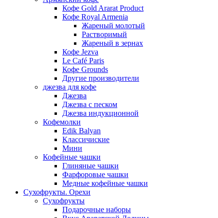
Кофе Gold Ararat Product
Кофе Royal Armenia
Жареный молотый
Растворимый
Жареный в зернах
Кофе Jezva
Le Café Paris
Кофе Grounds
Другие производители
джезва для кофе
Джезва
Джезва с песком
Джезва индукционной
Кофемолки
Edik Balyan
Классичиские
Мини
Кофейные чашки
Глиняные чашки
Фарфоровые чашки
Медные кофейные чашки
Сухофрукты. Орехи
Сухофрукты
Подарочные наборы