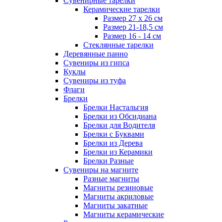
Сувенирные тарелки
Керамические тарелки
Размер 27 х 26 см
Размер 21-18,5 см
Размер 16 - 14 см
Стеклянные тарелки
Деревянные панно
Сувениры из гипса
Куклы
Сувениры из туфа
Флаги
Брелки
Брелки Настальгия
Брелки из Обсидиана
Брелки для Водителя
Брелки с Буквами
Брелки из Дерева
Брелки из Керамики
Брелки Разные
Сувениры на магните
Разные магниты
Магниты резиновые
Магниты акриловые
Магниты закатные
Магниты керамические