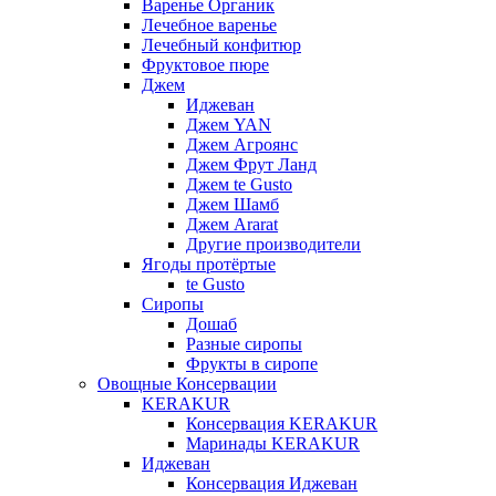
Варенье Органик
Лечебное варенье
Лечебный конфитюр
Фруктовое пюре
Джем
Иджеван
Джем YAN
Джем Агроянс
Джем Фрут Ланд
Джем te Gusto
Джем Шамб
Джем Ararat
Другие производители
Ягоды протёртые
te Gusto
Сиропы
Дошаб
Разные сиропы
Фрукты в сиропе
Овощные Консервации
KERAKUR
Консервация KERAKUR
Маринады KERAKUR
Иджеван
Консервация Иджеван