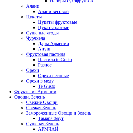
Наборы сухофруктов
Алани
Алани весовой
Цукаты
Цукаты фруктовые
Цукаты разные
Сушеные ягоды
Чурчхела
Дары Армении
Ануш
Фруктовая пастила
Пастила te Gusto
Разное
Орехи
Орехи весовые
Орехи в меду
Te Gusto
Фрукты из Армении
Овощи. Зелень
Свежие Овощи
Свежая Зелень
Замороженные Овощи и Зелень
Тамара фрут
Сушеная Зелень
АРМЧАЙ