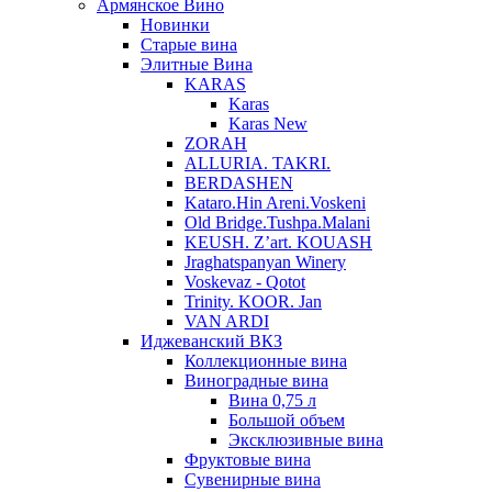
Армянское Вино
Новинки
Старые вина
Элитные Вина
KARAS
Karas
Karas New
ZORAH
ALLURIA. TAKRI.
BERDASHEN
Kataro.Hin Areni.Voskeni
Old Bridge.Tushpa.Malani
KEUSH. Z’art. KOUASH
Jraghatspanyan Winery
Voskevaz - Qotot
Trinity. KOOR. Jan
VAN ARDI
Иджеванский ВКЗ
Коллекционные вина
Виноградные вина
Вина 0,75 л
Большой объем
Эксклюзивные вина
Фруктовые вина
Cувенирные вина