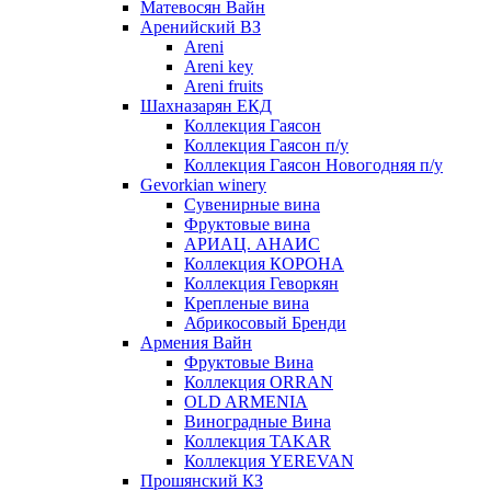
Матевосян Вайн
Аренийский ВЗ
Areni
Areni key
Areni fruits
Шахназарян ЕКД
Коллекция Гаясон
Коллекция Гаясон п/у
Коллекция Гаясон Новогодняя п/у
Gevorkian winery
Сувенирные вина
Фруктовые вина
АРИАЦ. АНАИС
Коллекция КОРОНА
Коллекция Геворкян
Крепленые вина
Абрикосовый Бренди
Армения Вайн
Фруктовые Вина
Коллекция ORRAN
OLD ARMENIA
Виноградные Вина
Коллекция TAKAR
Коллекция YEREVAN
Прошянский КЗ