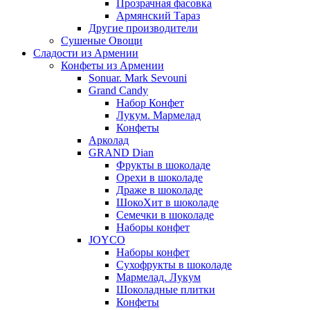
Прозрачная фасовка
Армянский Тараз
Другие производители
Сушеные Овощи
Сладости из Армении
Конфеты из Армении
Sonuar. Mark Sevouni
Grand Candy
Набор Конфет
Лукум. Мармелад
Конфеты
Арколад
GRAND Dian
Фрукты в шоколаде
Орехи в шоколаде
Драже в шоколаде
ШокоХит в шоколаде
Семечки в шоколаде
Наборы конфет
JOYCO
Наборы конфет
Сухофрукты в шоколаде
Мармелад. Лукум
Шоколадные плитки
Конфеты