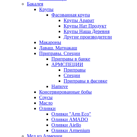
Бакалея
Крупы
Фасованная крупа
Крупы Арарат
Крупы Нат Продукт
Крупы Наша Деревня
Другие производители
Макароны
Лаваш. Матнакаш
Приправы. Специи
Приправы в банке
АРМСПЕЦИИ
Приправы
Специи
Приправы в фасовке
Hamove
Консервированные бобы
Соусы
Масло
Оливки
Оливки "Arm Eco"
Оливки AMADO
Оливки Aiello
Оливки Armenium
Мед из Армении