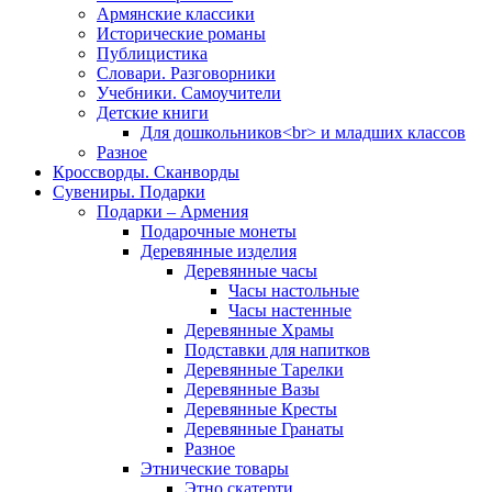
Армянские классики
Исторические романы
Публицистика
Словари. Разговорники
Учебники. Самоучители
Детские книги
Для дошкольников<br> и младших классов
Разное
Кроссворды. Сканворды
Сувениры. Подарки
Подарки – Армения
Подарочные монеты
Деревянные изделия
Деревянные часы
Часы настольные
Часы настенные
Деревянные Храмы
Подставки для напитков
Деревянные Тарелки
Деревянные Вазы
Деревянные Кресты
Деревянные Гранаты
Разное
Этнические товары
Этно скатерти