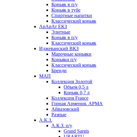
Коньяк в п/у
Коньяк в тубе
Спиртные напитки
Классический коньяк
АрАрАт ЕКЗ
Элитные
Коньяк в п/у
Классический коньяк
Иджеванский ВКЗ
Марочные коньяки
Коньяки п/у
Классический коньяк
Бренди
МАП
Коллекция Золотой
Объем 0,5 л
Коньяк 0,7 л
Коллекция France
Горная Армения. АРМА
Айвазовский
Разные
А.К.З.
А.К.З. п/у
Grand Sargis
URARTU