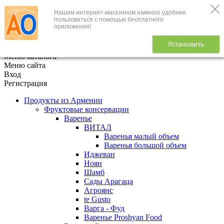
Нашим интернет-магазином намного удобнее
+7 (495) 646-888-1
пользоваться с помощью бесплатного
приложения!
В корзине
0
товаров
Установить
x
Меню каталога
Меню сайта
Вход
Регистрация
Продукты из Армении
Фруктовые консервации
Варенье
ВИТАЛ
Варенья малый объем
Варенья большой объем
Иджеван
Ноян
Шамб
Сады Арагаца
Агроянс
te Gusto
Варга - Фуд
Варенье Proshyan Food