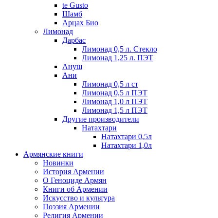
te Gusto
Шамб
Арцах Био
Лимонад
Дарбас
Лимонад 0,5 л. Стекло
Лимонад 1,25 л. ПЭТ
Ануш
Ани
Лимонад 0,5 л ст
Лимонад 0,5 л ПЭТ
Лимонад 1,0 л ПЭТ
Лимонад 1,5 л ПЭТ
Другие производители
Натахтари
Натахтари 0,5л
Натахтари 1,0л
Армянские книги
Новинки
История Армении
О Геноциде Армян
Книги об Армении
Иcкусство и культура
Поэзия Армении
Религия Армении