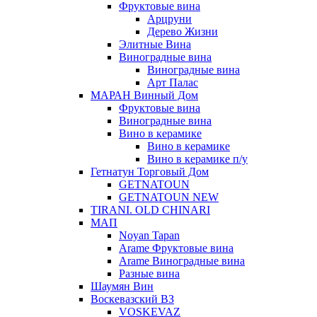
Фруктовые вина
Арцруни
Дерево Жизни
Элитные Вина
Виноградные вина
Виноградные вина
Арт Палас
МАРАН Винный Дом
Фруктовые вина
Виноградные вина
Вино в керамике
Вино в керамике
Вино в керамике п/у
Гетнатун Торговый Дом
GETNATOUN
GETNATOUN NEW
TIRANI. OLD CHINARI
МАП
Noyan Tapan
Arame Фруктовые вина
Arame Виноградные вина
Разные вина
Шаумян Вин
Воскевазский ВЗ
VOSKEVAZ