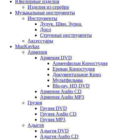
Ювелирные изделия
Изделия из серебра
Музыкальные инструменты
Инструменты
Дудук. Шви. Зурна.
Доол
Струнные инструменты
Аксессуары
MuzKavkaz
Армения
Армения DVD
Арменфильм Киностудия
Ереван Киностудия
Документальное Кино
Мультфильмы
Blu-ray. HD DVD
Армения Audio CD
Армения Audio MP3
Грузия
Грузия DVD
Грузия Audio CD
Грузия MP3
Адыгея
Адыгея DVD
Адыгея Audio CD