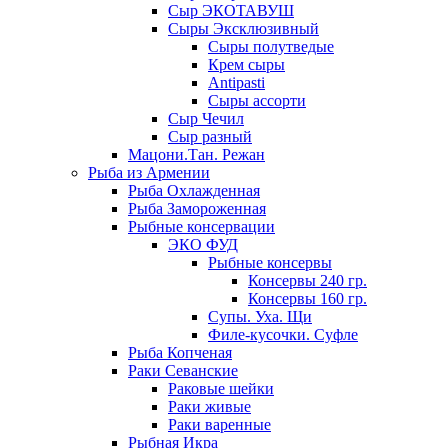
Сыр ЭКОТАВУШ
Сыры Эксклюзивный
Сыры полутведые
Крем сыры
Antipasti
Сыры ассорти
Сыр Чечил
Сыр разный
Мацони.Тан. Режан
Рыба из Армении
Рыба Охлажденная
Рыба Замороженная
Рыбные консервации
ЭКО ФУД
Рыбные консервы
Консервы 240 гр.
Консервы 160 гр.
Супы. Уха. Щи
Филе-кусочки. Суфле
Рыба Копченая
Раки Севанские
Раковые шейки
Раки живые
Раки варенные
Рыбная Икра