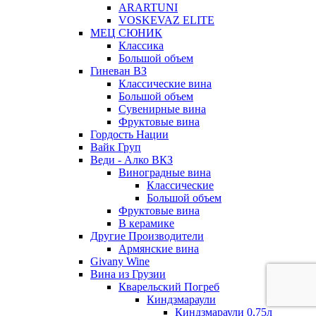
ARARTUNI
VOSKEVAZ ELITE
МЕЦ СЮНИК
Классика
Большой объем
Гиневан ВЗ
Классические вина
Большой объем
Сувенирные вина
Фруктовые вина
Гордость Нации
Вайк Груп
Веди - Алко ВКЗ
Виноградные вина
Классические
Большой объем
Фруктовые вина
В керамике
Другие Производители
Армянские вина
Givany Wine
Вина из Грузии
Кварельский Погреб
Киндзмараули
Киндзмараули 0,75л