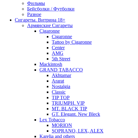
Фильмы
Бейсболки / Футболки
Разное
Сигареты. Витрина 18+
Армянские Сигареты
Cigaronne
Cigaronne
Tattoo by Cigaronne
Center
AMG
5th Street
Mackintosh
GRAND TABACCO
Akhtamar
Ararat
Nostalgia
Classic
TIP TOP
TRIUMPH. VIP
MT. BLACK TIP
GT. Elegant. New Bleck
Lex Tobacco
MORION
SOPRANO, LEX, ALEX
Karelia and others