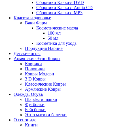
Сборники Кавказа DVD
Сборники Кавказа Audio CD
Сборники Кавказа MP3
Красота и здоровье
Ваки Фарм
Косметические масла
100 мл
50 мл
Косметика для ухода
Продукция Наринэ
Детские игры
Армянские Этно Ковры
Коврики
Половики
Ковры Модерн
3 D Ковры
Классические Ковры
Армянские Ковры
Одежда. Обувь
Шарфы и шапки
Футболки
Бейсболки
Этно масики балетки
О геноциде
Книги