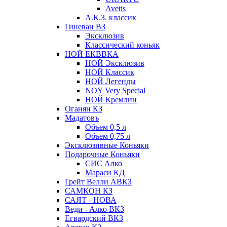
Avetis
А.К.З. классик
Гиневан ВЗ
Эксклюзив
Классический коньяк
НОЙ ЕКВВКА
НОЙ Эксклюзив
НОЙ Классик
НОЙ Легенды
NOY Very Speсial
НОЙ Кремлин
Оганян КЗ
Мадатовъ
Объем 0,5 л
Объем 0,75 л
Эксклюзивные Коньяки
Подарочные Коньяки
СИС Алко
Мараси КД
Грейт Велли АВКЗ
САМКОН КЗ
САЯТ - НОВА
Веди - Алко ВКЗ
Егвардский ВКЗ