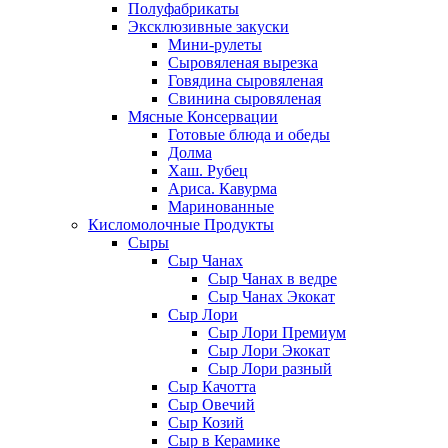
Полуфабрикаты
Эксклюзивные закуски
Мини-рулеты
Сыровяленая вырезка
Говядина сыровяленая
Свинина сыровяленая
Мясные Консервации
Готовые блюда и обеды
Долма
Хаш. Рубец
Ариса. Кавурма
Маринованные
Кисломолочные Продукты
Сыры
Сыр Чанах
Сыр Чанах в ведре
Сыр Чанах Экокат
Сыр Лори
Сыр Лори Премиум
Сыр Лори Экокат
Сыр Лори разный
Сыр Качотта
Сыр Овечий
Сыр Козий
Сыр в Керамике