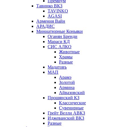
Премиум
Тавинко ВКЗ
TAVINKO
AGASI
Армения Вайн
АРАДИС
Миниатюрные Коньяки
Оганян Бренди
Мараси КД
СИС АЛКО
Животные
Храмы
Разные
Мадатовъ
МАП
Арамэ
Золотой
Армина
Айвазовский
Прошянский КЗ
Классические
Сувенирные
Грейт Велли АВКЗ
Иджеванский ВКЗ
Разные