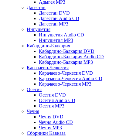
Адыгея MP3
Дагестан
Дагестан DVD
Дагестан Audio CD
Дагестан MP3
Ингушетия
Ингушетия Audio CD
Ингушетия MP3
Кабардино-Балкария
Кабардино-Балкария DVD
Кабардино-Балкария Audio CD
Кабардино-Балкария MP3
Карачаево-Черкесия
Карачаево-Черкесия DVD
Карачаево-Черкесия Audio CD
Карачаево-Черкесия MP3
Осетия
Осетия DVD
Осетия Audio CD
Осетия MP3
Чечня
Чечня DVD
Чечня Audio CD
Чечня MP3
Сборники Кавказа