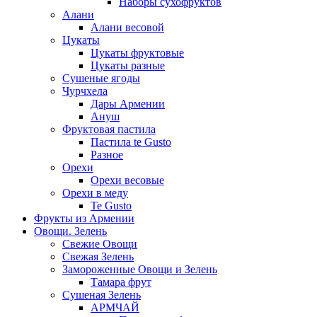
Наборы сухофруктов
Алани
Алани весовой
Цукаты
Цукаты фруктовые
Цукаты разные
Сушеные ягоды
Чурчхела
Дары Армении
Ануш
Фруктовая пастила
Пастила te Gusto
Разное
Орехи
Орехи весовые
Орехи в меду
Te Gusto
Фрукты из Армении
Овощи. Зелень
Свежие Овощи
Свежая Зелень
Замороженные Овощи и Зелень
Тамара фрут
Сушеная Зелень
АРМЧАЙ