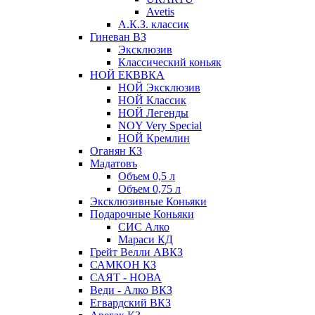
Avetis
А.К.З. классик
Гиневан ВЗ
Эксклюзив
Классический коньяк
НОЙ ЕКВВКА
НОЙ Эксклюзив
НОЙ Классик
НОЙ Легенды
NOY Very Speсial
НОЙ Кремлин
Оганян КЗ
Мадатовъ
Объем 0,5 л
Объем 0,75 л
Эксклюзивные Коньяки
Подарочные Коньяки
СИС Алко
Мараси КД
Грейт Велли АВКЗ
САМКОН КЗ
САЯТ - НОВА
Веди - Алко ВКЗ
Егвардский ВКЗ