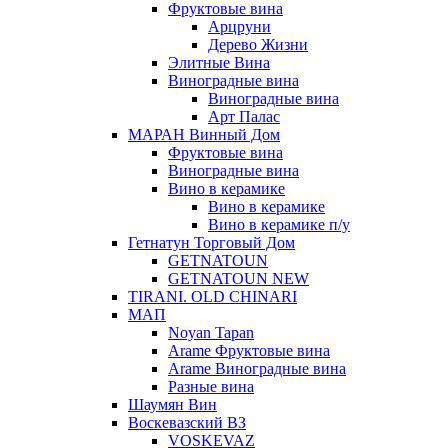
Фруктовые вина
Арцруни
Дерево Жизни
Элитные Вина
Виноградные вина
Виноградные вина
Арт Палас
МАРАН Винный Дом
Фруктовые вина
Виноградные вина
Вино в керамике
Вино в керамике
Вино в керамике п/у
Гетнатун Торговый Дом
GETNATOUN
GETNATOUN NEW
TIRANI. OLD CHINARI
МАП
Noyan Tapan
Arame Фруктовые вина
Arame Виноградные вина
Разные вина
Шаумян Вин
Воскевазский ВЗ
VOSKEVAZ