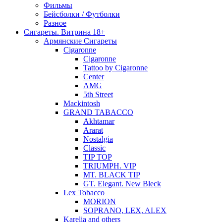
Фильмы
Бейсболки / Футболки
Разное
Сигареты. Витрина 18+
Армянские Сигареты
Cigaronne
Cigaronne
Tattoo by Cigaronne
Center
AMG
5th Street
Mackintosh
GRAND TABACCO
Akhtamar
Ararat
Nostalgia
Classic
TIP TOP
TRIUMPH. VIP
MT. BLACK TIP
GT. Elegant. New Bleck
Lex Tobacco
MORION
SOPRANO, LEX, ALEX
Karelia and others