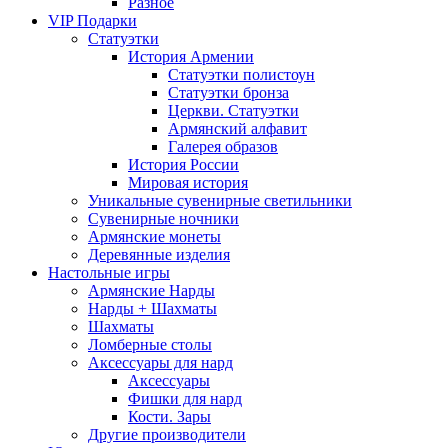
Разное
VIP Подарки
Статуэтки
История Армении
Статуэтки полистоун
Статуэтки бронза
Церкви. Статуэтки
Армянский алфавит
Галерея образов
История России
Мировая история
Уникальные сувенирные светильники
Сувенирные ночники
Армянские монеты
Деревянные изделия
Настольные игры
Армянские Нарды
Нарды + Шахматы
Шахматы
Ломберные столы
Аксессуары для нард
Аксессуары
Фишки для нард
Кости. Зары
Другие производители