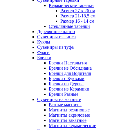
Сувенирные тарелки
Керамические тарелки
Размер 27 х 26 см
Размер 21-18,5 см
Размер 16 - 14 см
Стеклянные тарелки
Деревянные панно
Сувениры из гипса
Куклы
Сувениры из туфа
Флаги
Брелки
Брелки Настальгия
Брелки из Обсидиана
Брелки для Водителя
Брелки с Буквами
Брелки из Дерева
Брелки из Керамики
Брелки Разные
Сувениры на магните
Разные магниты
Магниты резиновые
Магниты акриловые
Магниты закатные
Магниты керамические