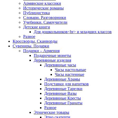
Армянские классики
Исторические романы
Публицистика
Словари. Разговорники
Учебники. Самоучители
Детские книги
Для дошкольников<br> и младших классов
Разное
Кроссворды. Сканворды
Сувениры. Подарки
Подарки – Армения
Подарочные монеты
Деревянные изделия
Деревянные часы
Часы настольные
Часы настенные
Деревянные Храмы
Подставки для напитков
Деревянные Тарелки
Деревянные Вазы
Деревянные Кресты
Деревянные Гранаты
Разное
Этнические товары
Этно скатерти