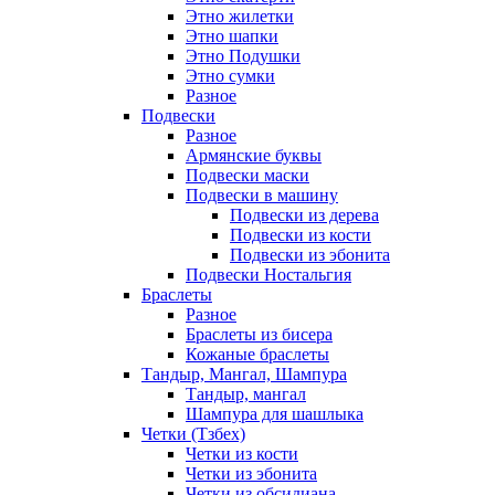
Этно жилетки
Этно шапки
Этно Подушки
Этно сумки
Разное
Подвески
Разное
Армянские буквы
Подвески маски
Подвески в машину
Подвески из дерева
Подвески из кости
Подвески из эбонита
Подвески Ностальгия
Браслеты
Разное
Браслеты из бисера
Кожаные браслеты
Тандыр, Мангал, Шампура
Тандыр, мангал
Шампура для шашлыка
Четки (Тзбех)
Четки из кости
Четки из эбонита
Четки из обсидиана