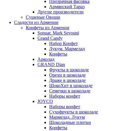
Прозрачная фасовка
Армянский Тараз
Другие производители
Сушеные Овощи
Сладости из Армении
Конфеты из Армении
Sonuar. Mark Sevouni
Grand Candy
Набор Конфет
Лукум. Мармелад
Конфеты
Арколад
GRAND Dian
Фрукты в шоколаде
Орехи в шоколаде
Драже в шоколаде
ШокоХит в шоколаде
Семечки в шоколаде
Наборы конфет
JOYCO
Наборы конфет
Сухофрукты в шоколаде
Мармелад. Лукум
Шоколадные плитки
Конфеты