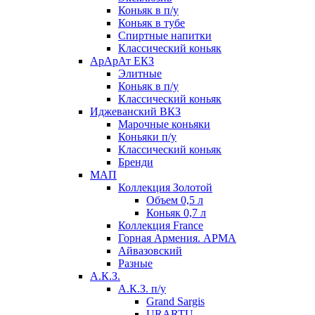
Коньяк в п/у
Коньяк в тубе
Спиртные напитки
Классический коньяк
АрАрАт ЕКЗ
Элитные
Коньяк в п/у
Классический коньяк
Иджеванский ВКЗ
Марочные коньяки
Коньяки п/у
Классический коньяк
Бренди
МАП
Коллекция Золотой
Объем 0,5 л
Коньяк 0,7 л
Коллекция France
Горная Армения. АРМА
Айвазовский
Разные
А.К.З.
А.К.З. п/у
Grand Sargis
URARTU