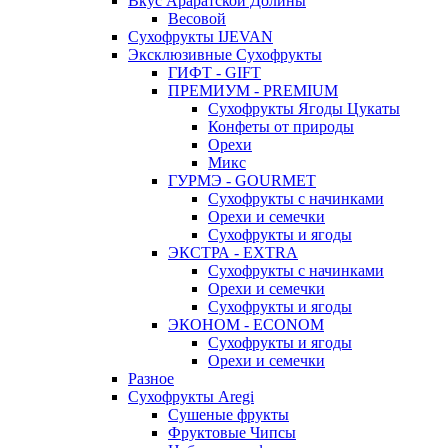
Вкус Араратской Долины
Весовой
Сухофрукты IJEVAN
Эксклюзивные Сухофрукты
ГИФТ - GIFT
ПРЕМИУМ - PREMIUM
Сухофрукты Ягоды Цукаты
Конфеты от природы
Орехи
Микс
ГУРМЭ - GOURMET
Сухофрукты с начинками
Орехи и семечки
Сухофрукты и ягоды
ЭКСТРА - EXTRA
Сухофрукты с начинками
Орехи и семечки
Сухофрукты и ягоды
ЭКОНОМ - ECONOM
Сухофрукты и ягоды
Орехи и семечки
Разное
Сухофрукты Aregi
Сушеные фрукты
Фруктовые Чипсы