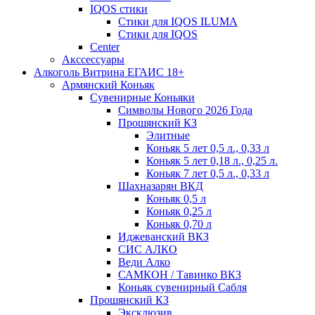
IQOS стики
Стики для IQOS ILUMA
Стики для IQOS
Сenter
Акссессуары
Алкоголь Витрина ЕГАИС 18+
Армянский Коньяк
Сувенирные Коньяки
Символы Нового 2026 Года
Прошянский КЗ
Элитные
Коньяк 5 лет 0,5 л., 0,33 л
Коньяк 5 лет 0,18 л., 0,25 л.
Коньяк 7 лет 0,5 л., 0,33 л
Шахназарян ВКД
Коньяк 0,5 л
Коньяк 0,25 л
Коньяк 0,70 л
Иджеванский ВКЗ
СИС АЛКО
Веди Алко
САМКОН / Тавинко ВКЗ
Коньяк сувенирный Сабля
Прошянский КЗ
Эксклюзив