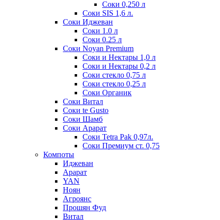
Соки 0,250 л
Соки SIS 1,6 л.
Соки Иджеван
Соки 1.0 л
Соки 0.25 л
Соки Noyan Premium
Соки и Нектары 1,0 л
Соки и Нектары 0,2 л
Соки стекло 0,75 л
Соки стекло 0,25 л
Соки Органик
Соки Витал
Соки te Gusto
Соки Шамб
Соки Арарат
Соки Tetra Pak 0,97л.
Соки Премиум ст. 0,75
Компоты
Иджеван
Арарат
YAN
Ноян
Агроянс
Прошян Фуд
Витал