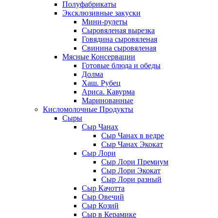
Полуфабрикаты
Эксклюзивные закуски
Мини-рулеты
Сыровяленая вырезка
Говядина сыровяленая
Свинина сыровяленая
Мясные Консервации
Готовые блюда и обеды
Долма
Хаш. Рубец
Ариса. Кавурма
Маринованные
Кисломолочные Продукты
Сыры
Сыр Чанах
Сыр Чанах в ведре
Сыр Чанах Экокат
Сыр Лори
Сыр Лори Премиум
Сыр Лори Экокат
Сыр Лори разный
Сыр Качотта
Сыр Овечий
Сыр Козий
Сыр в Керамике