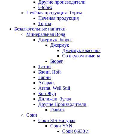
Другие производители
Globex
Печёная продукция. Торты
Печёная продукция
Торты
Безалкогольные напитки
Минеральная Вода
Джермук. Бюрег
Джермук
Джермук классика
Со вкусом лимона
Бюрег
Татни
Бжни. Ной
Гарни
Апаран
Ararat. Well Still
Бон Жур
Дилижан. Зулал
Другие Производители
Dausuz
Соки
Соки SIS Натурал
Соки YAN
Соки 0,930 л