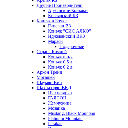
Арегак КЗ
Другие Производители
Армянские Коньяки
Кизлярский КЗ
Коньяк в Бочке
Гиневан ВЗ
Коньяк "СИС АЛКО"
Иджеванский ВКЗ
Мараси
Подарочные
Страна Камней
Коньяк в п/у
Коньяк 0,5 л.
Коньяк 0,2 л.
Аркон Трейд
Мргашен
Шаумян Вин
Шахназарян ВКД
Шахназарян
ГАЯСОН
Жемчужина
Мозаика
Mustang. Black Mountain
Platinum Mountain
Parakar