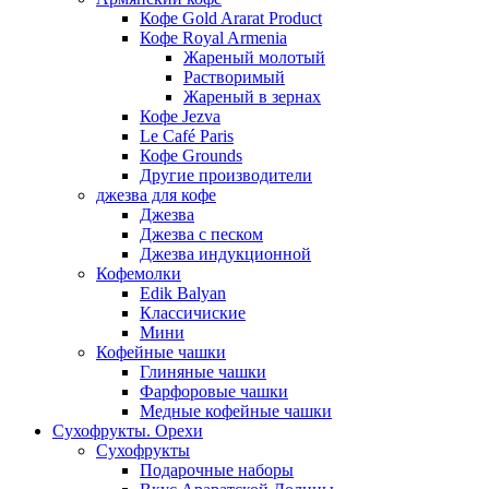
Кофе Gold Ararat Product
Кофе Royal Armenia
Жареный молотый
Растворимый
Жареный в зернах
Кофе Jezva
Le Café Paris
Кофе Grounds
Другие производители
джезва для кофе
Джезва
Джезва с песком
Джезва индукционной
Кофемолки
Edik Balyan
Классичиские
Мини
Кофейные чашки
Глиняные чашки
Фарфоровые чашки
Медные кофейные чашки
Сухофрукты. Орехи
Сухофрукты
Подарочные наборы