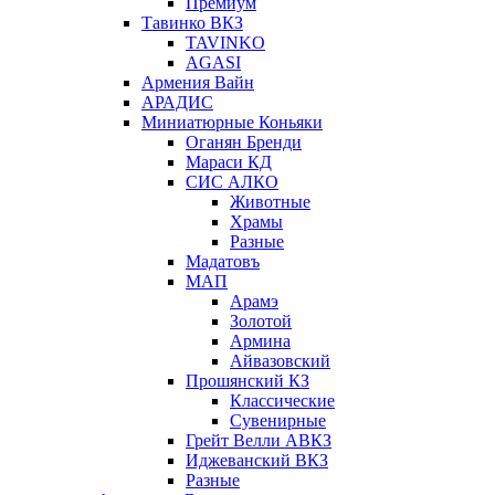
Премиум
Тавинко ВКЗ
TAVINKO
AGASI
Армения Вайн
АРАДИС
Миниатюрные Коньяки
Оганян Бренди
Мараси КД
СИС АЛКО
Животные
Храмы
Разные
Мадатовъ
МАП
Арамэ
Золотой
Армина
Айвазовский
Прошянский КЗ
Классические
Сувенирные
Грейт Велли АВКЗ
Иджеванский ВКЗ
Разные