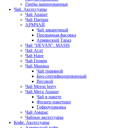
Грибы маринованные
Чай. Аксессуары
Чай Арарат
Чай Darman
АРМЧАЙ
Чай заварочный
Прозрачная фасовка
Армянский Тараз
Чай "IJEVAN". MASIS
Чай Агат
Чай Нане
Чай Гюмри
Чай Манана
Чай травяной
Био-сертифицированный
Весовой
Чай Meron berry
Чай Мега Арарат
Чай в пакете
Фильтр-пакетики
Гофроупаковка
Чай Амарас
Чайные аксессуары
Кофе. Аксессуары
Армянский кофе