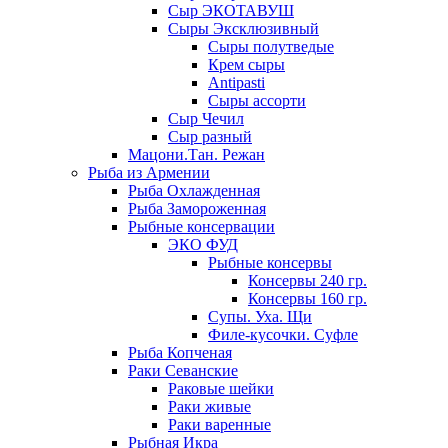
Сыр ЭКОТАВУШ
Сыры Эксклюзивный
Сыры полутведые
Крем сыры
Antipasti
Сыры ассорти
Сыр Чечил
Сыр разный
Мацони.Тан. Режан
Рыба из Армении
Рыба Охлажденная
Рыба Замороженная
Рыбные консервации
ЭКО ФУД
Рыбные консервы
Консервы 240 гр.
Консервы 160 гр.
Супы. Уха. Щи
Филе-кусочки. Суфле
Рыба Копченая
Раки Севанские
Раковые шейки
Раки живые
Раки варенные
Рыбная Икра