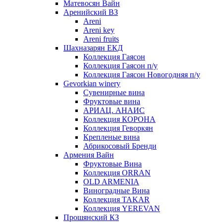
Матевосян Вайн
Аренийский ВЗ
Areni
Areni key
Areni fruits
Шахназарян ЕКД
Коллекция Гаясон
Коллекция Гаясон п/у
Коллекция Гаясон Новогодняя п/у
Gevorkian winery
Сувенирные вина
Фруктовые вина
АРИАЦ. АНАИС
Коллекция КОРОНА
Коллекция Геворкян
Крепленые вина
Абрикосовый Бренди
Армения Вайн
Фруктовые Вина
Коллекция ORRAN
OLD ARMENIA
Виноградные Вина
Коллекция TAKAR
Коллекция YEREVAN
Прошянский КЗ