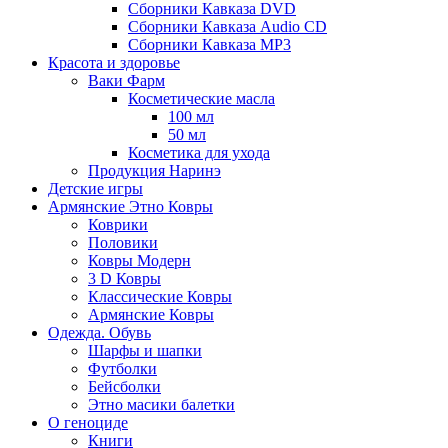
Сборники Кавказа DVD
Сборники Кавказа Audio CD
Сборники Кавказа MP3
Красота и здоровье
Ваки Фарм
Косметические масла
100 мл
50 мл
Косметика для ухода
Продукция Наринэ
Детские игры
Армянские Этно Ковры
Коврики
Половики
Ковры Модерн
3 D Ковры
Классические Ковры
Армянские Ковры
Одежда. Обувь
Шарфы и шапки
Футболки
Бейсболки
Этно масики балетки
О геноциде
Книги