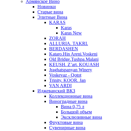
Армянское Вино
Новинки
Старые вина
Элитные Вина
KARAS
Karas
Karas New
ZORAH
ALLURIA. TAKRI.
BERDASHEN
Kataro.Hin Areni.Voskeni
Old Bridge.Tushpa.Malani
KEUSH. Z’art. KOUASH
Jraghatspanyan Winery
Voskevaz - Qotot
Trinity. KOOR. Jan
VAN ARDI
Иджеванский ВКЗ
Коллекционные вина
Виноградные вина
Вина 0,75 л
Большой объем
Эксклюзивные вина
Фруктовые вина
Cувенирные вина