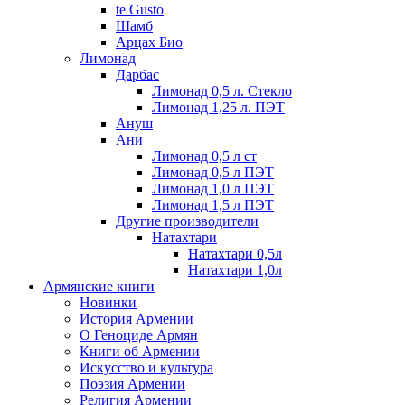
te Gusto
Шамб
Арцах Био
Лимонад
Дарбас
Лимонад 0,5 л. Стекло
Лимонад 1,25 л. ПЭТ
Ануш
Ани
Лимонад 0,5 л ст
Лимонад 0,5 л ПЭТ
Лимонад 1,0 л ПЭТ
Лимонад 1,5 л ПЭТ
Другие производители
Натахтари
Натахтари 0,5л
Натахтари 1,0л
Армянские книги
Новинки
История Армении
О Геноциде Армян
Книги об Армении
Иcкусство и культура
Поэзия Армении
Религия Армении