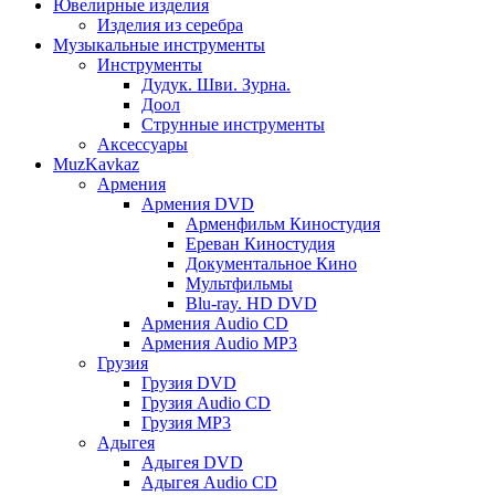
Ювелирные изделия
Изделия из серебра
Музыкальные инструменты
Инструменты
Дудук. Шви. Зурна.
Доол
Струнные инструменты
Аксессуары
MuzKavkaz
Армения
Армения DVD
Арменфильм Киностудия
Ереван Киностудия
Документальное Кино
Мультфильмы
Blu-ray. HD DVD
Армения Audio CD
Армения Audio MP3
Грузия
Грузия DVD
Грузия Audio CD
Грузия MP3
Адыгея
Адыгея DVD
Адыгея Audio CD