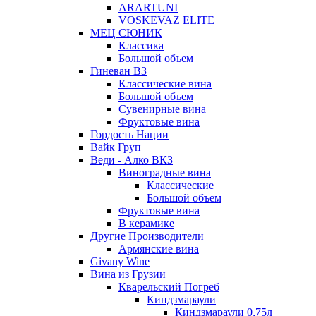
ARARTUNI
VOSKEVAZ ELITE
МЕЦ СЮНИК
Классика
Большой объем
Гиневан ВЗ
Классические вина
Большой объем
Сувенирные вина
Фруктовые вина
Гордость Нации
Вайк Груп
Веди - Алко ВКЗ
Виноградные вина
Классические
Большой объем
Фруктовые вина
В керамике
Другие Производители
Армянские вина
Givany Wine
Вина из Грузии
Кварельский Погреб
Киндзмараули
Киндзмараули 0,75л