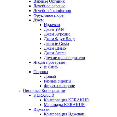
Варенье Органик
Лечебное варенье
Лечебный конфитюр
Фруктовое пюре
Джем
Иджеван
Джем YAN
Джем Агроянс
Джем Фрут Ланд
Джем te Gusto
Джем Шамб
Джем Ararat
Другие производители
Ягоды протёртые
te Gusto
Сиропы
Дошаб
Разные сиропы
Фрукты в сиропе
Овощные Консервации
KERAKUR
Консервация KERAKUR
Маринады KERAKUR
Иджеван
Консервация Иджеван