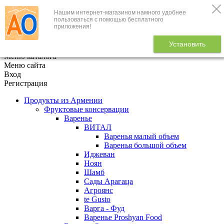
Нашим интернет-магазином намного удобнее
+7 (495) 646-888-1
пользоваться с помощью бесплатного
приложения!
В корзине
0
товаров
Установить
x
Меню каталога
Меню сайта
Вход
Регистрация
Продукты из Армении
Фруктовые консервации
Варенье
ВИТАЛ
Варенья малый объем
Варенья большой объем
Иджеван
Ноян
Шамб
Сады Арагаца
Агроянс
te Gusto
Варга - Фуд
Варенье Proshyan Food