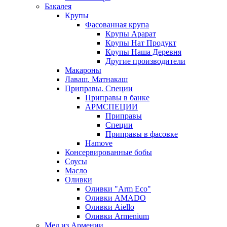
Бакалея
Крупы
Фасованная крупа
Крупы Арарат
Крупы Нат Продукт
Крупы Наша Деревня
Другие производители
Макароны
Лаваш. Матнакаш
Приправы. Специи
Приправы в банке
АРМСПЕЦИИ
Приправы
Специи
Приправы в фасовке
Hamove
Консервированные бобы
Соусы
Масло
Оливки
Оливки "Arm Eco"
Оливки AMADO
Оливки Aiello
Оливки Armenium
Мед из Армении