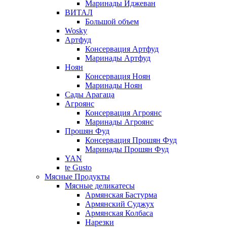
Маринады Иджеван
ВИТАЛ
Большой объем
Wosky
Артфуд
Консервация Артфуд
Маринады Артфуд
Ноян
Консервация Ноян
Маринады Ноян
Сады Арагаца
Агроянс
Консервация Агроянс
Маринады Агроянс
Прошян Фуд
Консервация Прошян Фуд
Маринады Прошян Фуд
YAN
te Gusto
Мясные Продукты
Мясные деликатесы
Армянская Бастурма
Армянский Суджух
Армянская Колбаса
Нарезки