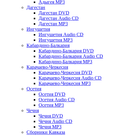
Адыгея MP3
Дагестан
Дагестан DVD
Дагестан Audio CD
Дагестан MP3
Ингушетия
Ингушетия Audio CD
Ингушетия MP3
Кабардино-Балкария
Кабардино-Балкария DVD
Кабардино-Балкария Audio CD
Кабардино-Балкария MP3
Карачаево-Черкесия
Карачаево-Черкесия DVD
Карачаево-Черкесия Audio CD
Карачаево-Черкесия MP3
Осетия
Осетия DVD
Осетия Audio CD
Осетия MP3
Чечня
Чечня DVD
Чечня Audio CD
Чечня MP3
Сборники Кавказа