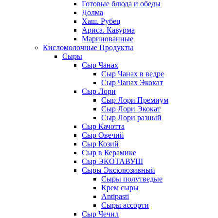
Готовые блюда и обеды
Долма
Хаш. Рубец
Ариса. Кавурма
Маринованные
Кисломолочные Продукты
Сыры
Сыр Чанах
Сыр Чанах в ведре
Сыр Чанах Экокат
Сыр Лори
Сыр Лори Премиум
Сыр Лори Экокат
Сыр Лори разный
Сыр Качотта
Сыр Овечий
Сыр Козий
Сыр в Керамике
Сыр ЭКОТАВУШ
Сыры Эксклюзивный
Сыры полутведые
Крем сыры
Antipasti
Сыры ассорти
Сыр Чечил