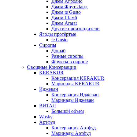
Джем Агроянс
Джем Фрут Ланд
Джем te Gusto
Джем Шамб
Джем Ararat
Другие производители
Ягоды протёртые
te Gusto
Сиропы
Дошаб
Разные сиропы
Фрукты в сиропе
Овощные Консервации
KERAKUR
Консервация KERAKUR
Маринады KERAKUR
Иджеван
Консервация Иджеван
Маринады Иджеван
ВИТАЛ
Большой объем
Wosky
Артфуд
Консервация Артфуд
Маринады Артфуд