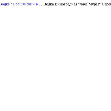
 Водка
/
Прошянский КЗ
/
Водка Виноградная "Чача Мураз" Сере