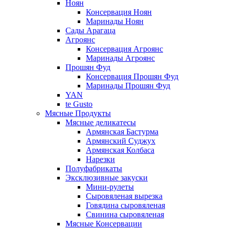
Ноян
Консервация Ноян
Маринады Ноян
Сады Арагаца
Агроянс
Консервация Агроянс
Маринады Агроянс
Прошян Фуд
Консервация Прошян Фуд
Маринады Прошян Фуд
YAN
te Gusto
Мясные Продукты
Мясные деликатесы
Армянская Бастурма
Армянский Суджух
Армянская Колбаса
Нарезки
Полуфабрикаты
Эксклюзивные закуски
Мини-рулеты
Сыровяленая вырезка
Говядина сыровяленая
Свинина сыровяленая
Мясные Консервации