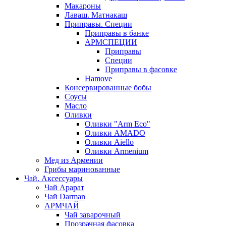
Макароны
Лаваш. Матнакаш
Приправы. Специи
Приправы в банке
АРМСПЕЦИИ
Приправы
Специи
Приправы в фасовке
Hamove
Консервированные бобы
Соусы
Масло
Оливки
Оливки "Arm Eco"
Оливки AMADO
Оливки Aiello
Оливки Armenium
Мед из Армении
Грибы маринованные
Чай. Аксессуары
Чай Арарат
Чай Darman
АРМЧАЙ
Чай заварочный
Прозрачная фасовка