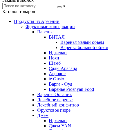
Заказать звонок
x
Каталог товаров
Продукты из Армении
Фруктовые консервации
Варенье
ВИТАЛ
Варенья малый объем
Варенья большой объем
Иджеван
Ноян
Шамб
Сады Арагаца
Агроянс
te Gusto
Варга - Фуд
Варенье Proshyan Food
Варенье Органик
Лечебное варенье
Лечебный конфитюр
Фруктовое пюре
Джем
Иджеван
Джем YAN