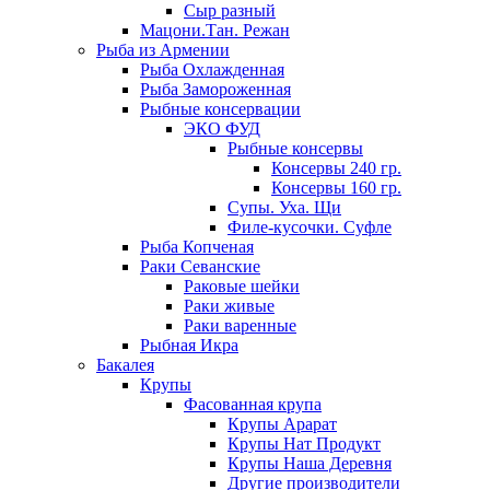
Сыр разный
Мацони.Тан. Режан
Рыба из Армении
Рыба Охлажденная
Рыба Замороженная
Рыбные консервации
ЭКО ФУД
Рыбные консервы
Консервы 240 гр.
Консервы 160 гр.
Супы. Уха. Щи
Филе-кусочки. Суфле
Рыба Копченая
Раки Севанские
Раковые шейки
Раки живые
Раки варенные
Рыбная Икра
Бакалея
Крупы
Фасованная крупа
Крупы Арарат
Крупы Нат Продукт
Крупы Наша Деревня
Другие производители