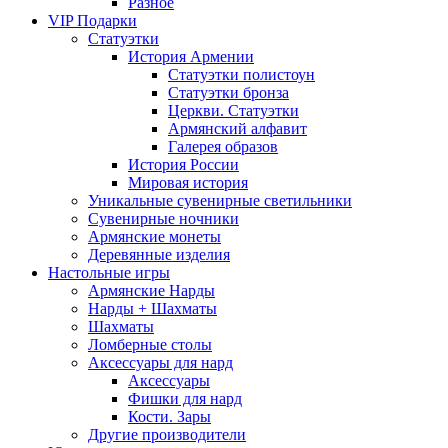
Разное
VIP Подарки
Статуэтки
История Армении
Статуэтки полистоун
Статуэтки бронза
Церкви. Статуэтки
Армянский алфавит
Галерея образов
История России
Мировая история
Уникальные сувенирные светильники
Сувенирные ночники
Армянские монеты
Деревянные изделия
Настольные игры
Армянские Нарды
Нарды + Шахматы
Шахматы
Ломберные столы
Аксессуары для нард
Аксессуары
Фишки для нард
Кости. Зары
Другие производители