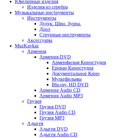
Ювелирные изделия
Изделия из серебра
Музыкальные инструменты
Инструменты
Дудук. Шви. Зурна.
Доол
Струнные инструменты
Аксессуары
MuzKavkaz
Армения
Армения DVD
Арменфильм Киностудия
Ереван Киностудия
Документальное Кино
Мультфильмы
Blu-ray. HD DVD
Армения Audio CD
Армения Audio MP3
Грузия
Грузия DVD
Грузия Audio CD
Грузия MP3
Адыгея
Адыгея DVD
Адыгея Audio CD