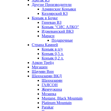
Арегак КЗ
Другие Производители
Армянские Коньяки
Кизлярский КЗ
Коньяк в Бочке
Гиневан ВЗ
Коньяк "СИС АЛКО"
Иджеванский ВКЗ
Мараси
Подарочные
Страна Камней
Коньяк в п/у
Коньяк 0,5 л.
Коньяк 0,2 л.
Аркон Трейд
Мргашен
Шаумян Вин
Шахназарян ВКД
Шахназарян
ГАЯСОН
Жемчужина
Мозаика
Mustang. Black Mountain
Platinum Mountain
Parakar