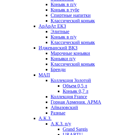
Коньяк в п/у
Коньяк в тубе
Спиртные напитки
Классический коньяк
АрАрАт ЕКЗ
Элитные
Коньяк в п/у
Классический коньяк
Иджеванский ВКЗ
Марочные коньяки
Коньяки п/у
Классический коньяк
Бренди
МАП
Коллекция Золотой
Объем 0,5 л
Коньяк 0,7 л
Коллекция France
Горная Армения. АРМА
Айвазовский
Разные
А.К.З.
А.К.З. п/у
Grand Sargis
URARTU