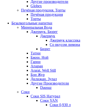
Другие производители
Globex
Печёная продукция. Торты
Печёная продукция
Торты
Безалкогольные напитки
Минеральная Вода
Джермук. Бюрег
Джермук
Джермук классика
Со вкусом лимона
Бюрег
Татни
Бжни. Ной
Гарни
Апаран
Ararat. Well Still
Бон Жур
Дилижан. Зулал
Другие Производители
Dausuz
Соки
Соки SIS Натурал
Соки YAN
Соки 0,930 л