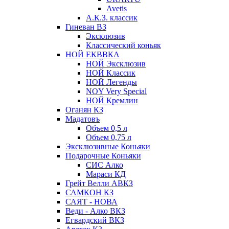
Avetis
А.К.З. классик
Гиневан ВЗ
Эксклюзив
Классический коньяк
НОЙ ЕКВВКА
НОЙ Эксклюзив
НОЙ Классик
НОЙ Легенды
NOY Very Speсial
НОЙ Кремлин
Оганян КЗ
Мадатовъ
Объем 0,5 л
Объем 0,75 л
Эксклюзивные Коньяки
Подарочные Коньяки
СИС Алко
Мараси КД
Грейт Велли АВКЗ
САМКОН КЗ
САЯТ - НОВА
Веди - Алко ВКЗ
Егвардский ВКЗ