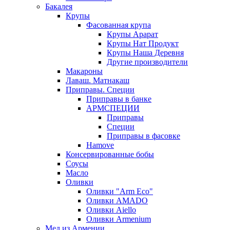
Бакалея
Крупы
Фасованная крупа
Крупы Арарат
Крупы Нат Продукт
Крупы Наша Деревня
Другие производители
Макароны
Лаваш. Матнакаш
Приправы. Специи
Приправы в банке
АРМСПЕЦИИ
Приправы
Специи
Приправы в фасовке
Hamove
Консервированные бобы
Соусы
Масло
Оливки
Оливки "Arm Eco"
Оливки AMADO
Оливки Aiello
Оливки Armenium
Мед из Армении