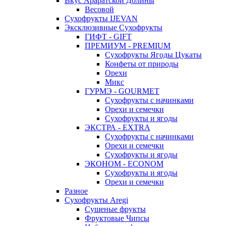
Вкус Араратской Долины
Весовой
Сухофрукты IJEVAN
Эксклюзивные Сухофрукты
ГИФТ - GIFT
ПРЕМИУМ - PREMIUM
Сухофрукты Ягоды Цукаты
Конфеты от природы
Орехи
Микс
ГУРМЭ - GOURMET
Сухофрукты с начинками
Орехи и семечки
Сухофрукты и ягоды
ЭКСТРА - EXTRA
Сухофрукты с начинками
Орехи и семечки
Сухофрукты и ягоды
ЭКОНОМ - ECONOM
Сухофрукты и ягоды
Орехи и семечки
Разное
Сухофрукты Aregi
Сушеные фрукты
Фруктовые Чипсы