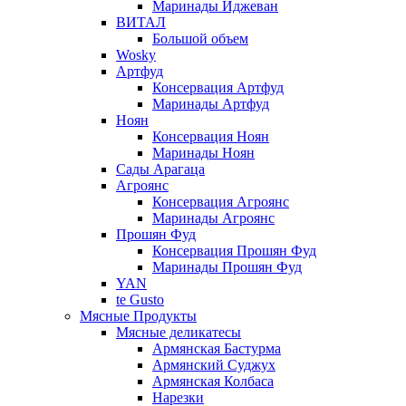
Маринады Иджеван
ВИТАЛ
Большой объем
Wosky
Артфуд
Консервация Артфуд
Маринады Артфуд
Ноян
Консервация Ноян
Маринады Ноян
Сады Арагаца
Агроянс
Консервация Агроянс
Маринады Агроянс
Прошян Фуд
Консервация Прошян Фуд
Маринады Прошян Фуд
YAN
te Gusto
Мясные Продукты
Мясные деликатесы
Армянская Бастурма
Армянский Суджух
Армянская Колбаса
Нарезки