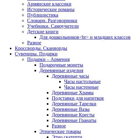
Армянские классики
Исторические романы
Публицистика
Словари. Разговорники
Учебники. Самоучители
Детские книги
Для дошкольников<br> и младших классов
Разное
Кроссворды. Сканворды
Сувениры. Подарки
Подарки – Армения
Подарочные монеты
Деревянные изделия
Деревянные часы
Часы настольные
Часы настенные
Деревянные Храмы
Подставки для напитков
Деревянные Тарелки
Деревянные Вазы
Деревянные Кресты
Деревянные Гранаты
Разное
Этнические товары
Этно скатерти