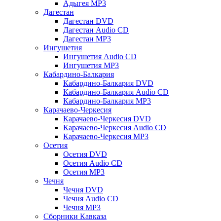
Адыгея MP3
Дагестан
Дагестан DVD
Дагестан Audio CD
Дагестан MP3
Ингушетия
Ингушетия Audio CD
Ингушетия MP3
Кабардино-Балкария
Кабардино-Балкария DVD
Кабардино-Балкария Audio CD
Кабардино-Балкария MP3
Карачаево-Черкесия
Карачаево-Черкесия DVD
Карачаево-Черкесия Audio CD
Карачаево-Черкесия MP3
Осетия
Осетия DVD
Осетия Audio CD
Осетия MP3
Чечня
Чечня DVD
Чечня Audio CD
Чечня MP3
Сборники Кавказа