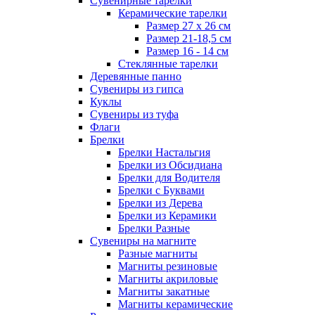
Сувенирные тарелки
Керамические тарелки
Размер 27 х 26 см
Размер 21-18,5 см
Размер 16 - 14 см
Стеклянные тарелки
Деревянные панно
Сувениры из гипса
Куклы
Сувениры из туфа
Флаги
Брелки
Брелки Настальгия
Брелки из Обсидиана
Брелки для Водителя
Брелки с Буквами
Брелки из Дерева
Брелки из Керамики
Брелки Разные
Сувениры на магните
Разные магниты
Магниты резиновые
Магниты акриловые
Магниты закатные
Магниты керамические