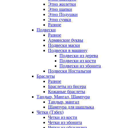
Этно жилетки
Этно шапки
Этно Подушки
Этно сумки
Разное
Подвески
Разное
Армянские буквы
Подвески маски
Подвески в машину
Подвески из дерева
Подвески из кости
Подвески из эбонита
Подвески Ностальгия
Браслеты
Разное
Браслеты из бисера
Кожаные браслеты
Тандыр, Мангал, Шампура
Тандыр, мангал
Шампура для шашлыка
Четки (Тзбех)
Четки из кости
Четки из эбонита
Четки из обсидиана