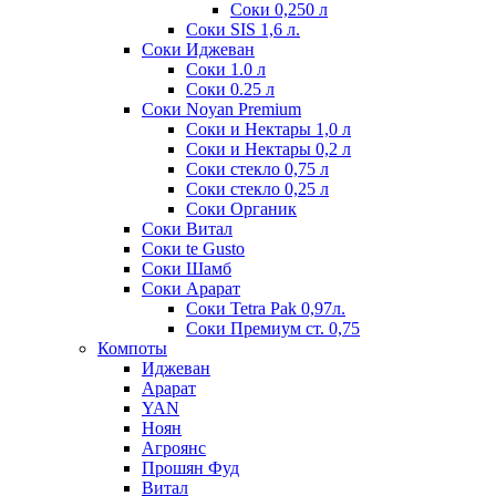
Соки 0,250 л
Соки SIS 1,6 л.
Соки Иджеван
Соки 1.0 л
Соки 0.25 л
Соки Noyan Premium
Соки и Нектары 1,0 л
Соки и Нектары 0,2 л
Соки стекло 0,75 л
Соки стекло 0,25 л
Соки Органик
Соки Витал
Соки te Gusto
Соки Шамб
Соки Арарат
Соки Tetra Pak 0,97л.
Соки Премиум ст. 0,75
Компоты
Иджеван
Арарат
YAN
Ноян
Агроянс
Прошян Фуд
Витал