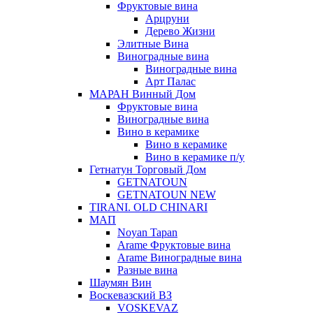
Фруктовые вина
Арцруни
Дерево Жизни
Элитные Вина
Виноградные вина
Виноградные вина
Арт Палас
МАРАН Винный Дом
Фруктовые вина
Виноградные вина
Вино в керамике
Вино в керамике
Вино в керамике п/у
Гетнатун Торговый Дом
GETNATOUN
GETNATOUN NEW
TIRANI. OLD CHINARI
МАП
Noyan Tapan
Arame Фруктовые вина
Arame Виноградные вина
Разные вина
Шаумян Вин
Воскевазский ВЗ
VOSKEVAZ