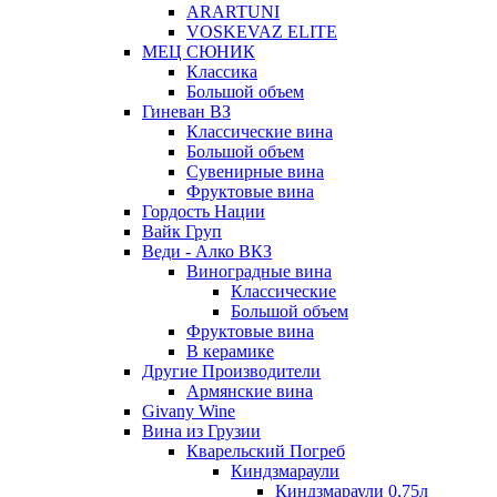
ARARTUNI
VOSKEVAZ ELITE
МЕЦ СЮНИК
Классика
Большой объем
Гиневан ВЗ
Классические вина
Большой объем
Сувенирные вина
Фруктовые вина
Гордость Нации
Вайк Груп
Веди - Алко ВКЗ
Виноградные вина
Классические
Большой объем
Фруктовые вина
В керамике
Другие Производители
Армянские вина
Givany Wine
Вина из Грузии
Кварельский Погреб
Киндзмараули
Киндзмараули 0,75л