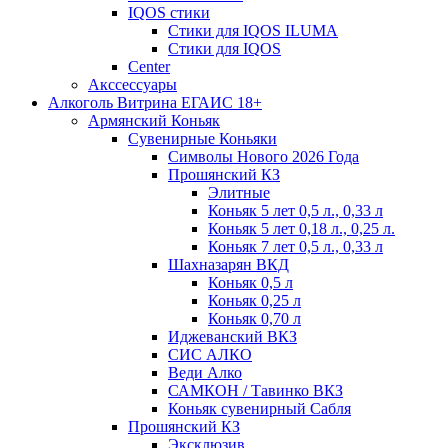
IQOS стики
Стики для IQOS ILUMA
Стики для IQOS
Сenter
Акссессуары
Алкоголь Витрина ЕГАИС 18+
Армянский Коньяк
Сувенирные Коньяки
Символы Нового 2026 Года
Прошянский КЗ
Элитные
Коньяк 5 лет 0,5 л., 0,33 л
Коньяк 5 лет 0,18 л., 0,25 л.
Коньяк 7 лет 0,5 л., 0,33 л
Шахназарян ВКД
Коньяк 0,5 л
Коньяк 0,25 л
Коньяк 0,70 л
Иджеванский ВКЗ
СИС АЛКО
Веди Алко
САМКОН / Тавинко ВКЗ
Коньяк сувенирный Сабля
Прошянский КЗ
Эксклюзив