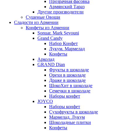
Прозрачная фасовка
Армянский Тараз
Другие производители
Сушеные Овощи
Сладости из Армении
Конфеты из Армении
Sonuar. Mark Sevouni
Grand Candy
Набор Конфет
Лукум. Мармелад
Конфеты
Арколад
GRAND Dian
Фрукты в шоколаде
Орехи в шоколаде
Драже в шоколаде
ШокоХит в шоколаде
Семечки в шоколаде
Наборы конфет
JOYCO
Наборы конфет
Сухофрукты в шоколаде
Мармелад. Лукум
Шоколадные плитки
Конфеты