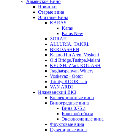
Армянское Вино
Новинки
Старые вина
Элитные Вина
KARAS
Karas
Karas New
ZORAH
ALLURIA. TAKRI.
BERDASHEN
Kataro.Hin Areni.Voskeni
Old Bridge.Tushpa.Malani
KEUSH. Z’art. KOUASH
Jraghatspanyan Winery
Voskevaz - Qotot
Trinity. KOOR. Jan
VAN ARDI
Иджеванский ВКЗ
Коллекционные вина
Виноградные вина
Вина 0,75 л
Большой объем
Эксклюзивные вина
Фруктовые вина
Cувенирные вина