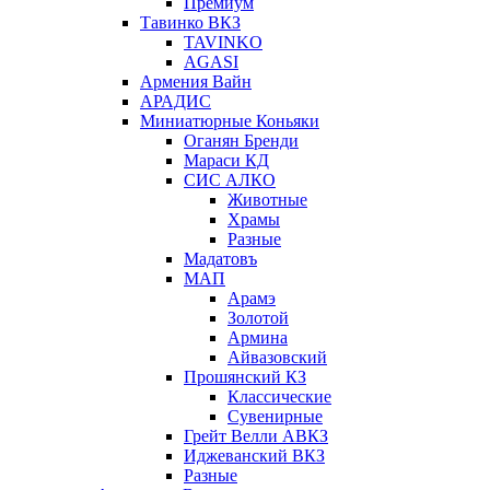
Премиум
Тавинко ВКЗ
TAVINKO
AGASI
Армения Вайн
АРАДИС
Миниатюрные Коньяки
Оганян Бренди
Мараси КД
СИС АЛКО
Животные
Храмы
Разные
Мадатовъ
МАП
Арамэ
Золотой
Армина
Айвазовский
Прошянский КЗ
Классические
Сувенирные
Грейт Велли АВКЗ
Иджеванский ВКЗ
Разные