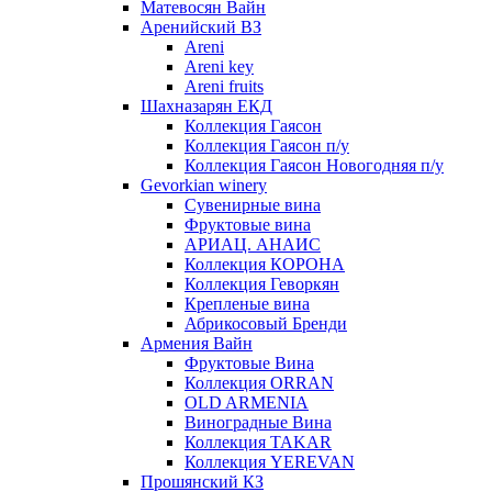
Матевосян Вайн
Аренийский ВЗ
Areni
Areni key
Areni fruits
Шахназарян ЕКД
Коллекция Гаясон
Коллекция Гаясон п/у
Коллекция Гаясон Новогодняя п/у
Gevorkian winery
Сувенирные вина
Фруктовые вина
АРИАЦ. АНАИС
Коллекция КОРОНА
Коллекция Геворкян
Крепленые вина
Абрикосовый Бренди
Армения Вайн
Фруктовые Вина
Коллекция ORRAN
OLD ARMENIA
Виноградные Вина
Коллекция TAKAR
Коллекция YEREVAN
Прошянский КЗ