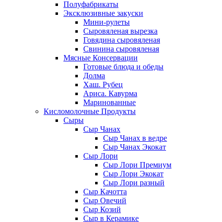
Полуфабрикаты
Эксклюзивные закуски
Мини-рулеты
Сыровяленая вырезка
Говядина сыровяленая
Свинина сыровяленая
Мясные Консервации
Готовые блюда и обеды
Долма
Хаш. Рубец
Ариса. Кавурма
Маринованные
Кисломолочные Продукты
Сыры
Сыр Чанах
Сыр Чанах в ведре
Сыр Чанах Экокат
Сыр Лори
Сыр Лори Премиум
Сыр Лори Экокат
Сыр Лори разный
Сыр Качотта
Сыр Овечий
Сыр Козий
Сыр в Керамике