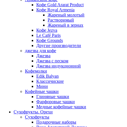
Кофе Gold Ararat Product
Кофе Royal Armenia
Жареный молотый
Растворимый
Жареный в зернах
Кофе Jezva
Le Café Paris
Кофе Grounds
Другие производители
джезва для кофе
Джезва
Джезва с песком
Джезва индукционной
Кофемолки
Edik Balyan
Классичиские
Мини
Кофейные чашки
Глиняные чашки
Фарфоровые чашки
Медные кофейные чашки
Сухофрукты. Орехи
Сухофрукты
Подарочные наборы