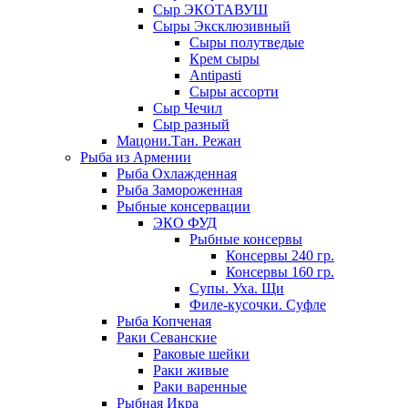
Сыр ЭКОТАВУШ
Сыры Эксклюзивный
Сыры полутведые
Крем сыры
Antipasti
Сыры ассорти
Сыр Чечил
Сыр разный
Мацони.Тан. Режан
Рыба из Армении
Рыба Охлажденная
Рыба Замороженная
Рыбные консервации
ЭКО ФУД
Рыбные консервы
Консервы 240 гр.
Консервы 160 гр.
Супы. Уха. Щи
Филе-кусочки. Суфле
Рыба Копченая
Раки Севанские
Раковые шейки
Раки живые
Раки варенные
Рыбная Икра