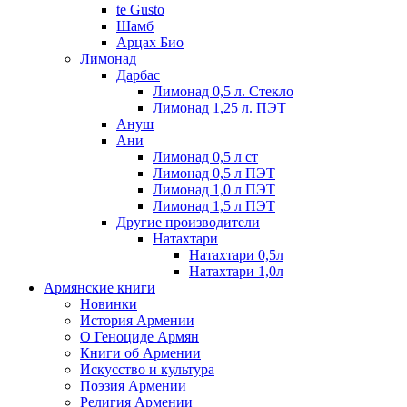
te Gusto
Шамб
Арцах Био
Лимонад
Дарбас
Лимонад 0,5 л. Стекло
Лимонад 1,25 л. ПЭТ
Ануш
Ани
Лимонад 0,5 л ст
Лимонад 0,5 л ПЭТ
Лимонад 1,0 л ПЭТ
Лимонад 1,5 л ПЭТ
Другие производители
Натахтари
Натахтари 0,5л
Натахтари 1,0л
Армянские книги
Новинки
История Армении
О Геноциде Армян
Книги об Армении
Иcкусство и культура
Поэзия Армении
Религия Армении