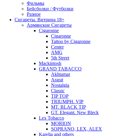
Фильмы
Бейсболки / Футболки
Разное
Сигареты. Витрина 18+
Армянские Сигареты
Cigaronne
Cigaronne
Tattoo by Cigaronne
Center
AMG
5th Street
Mackintosh
GRAND TABACCO
Akhtamar
Ararat
Nostalgia
Classic
TIP TOP
TRIUMPH. VIP
MT. BLACK TIP
GT. Elegant. New Bleck
Lex Tobacco
MORION
SOPRANO, LEX, ALEX
Karelia and others