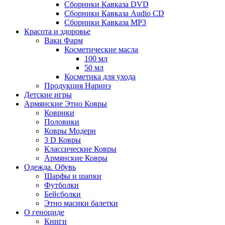
Сборники Кавказа DVD
Сборники Кавказа Audio CD
Сборники Кавказа MP3
Красота и здоровье
Ваки Фарм
Косметические масла
100 мл
50 мл
Косметика для ухода
Продукция Наринэ
Детские игры
Армянские Этно Ковры
Коврики
Половики
Ковры Модерн
3 D Ковры
Классические Ковры
Армянские Ковры
Одежда. Обувь
Шарфы и шапки
Футболки
Бейсболки
Этно масики балетки
О геноциде
Книги