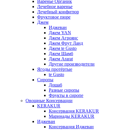
Варенье Органик
Лечебное варенье
Лечебный конфитюр
Фруктовое пюре
Джем
Иджеван
Джем YAN
Джем Агроянс
Джем Фрут Ланд
Джем te Gusto
Джем Шамб
Джем Ararat
Другие производители
Ягоды протёртые
te Gusto
Сиропы
Дошаб
Разные сиропы
Фрукты в сиропе
Овощные Консервации
KERAKUR
Консервация KERAKUR
Маринады KERAKUR
Иджеван
Консервация Иджеван