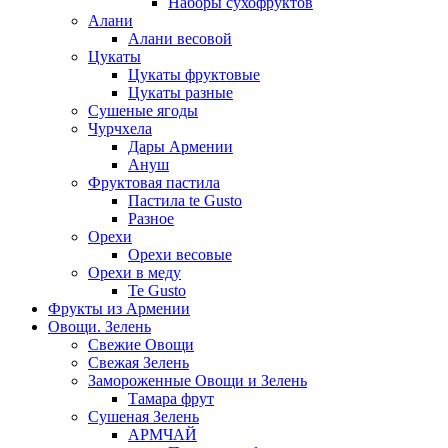
Наборы сухофруктов
Алани
Алани весовой
Цукаты
Цукаты фруктовые
Цукаты разные
Сушеные ягоды
Чурчхела
Дары Армении
Ануш
Фруктовая пастила
Пастила te Gusto
Разное
Орехи
Орехи весовые
Орехи в меду
Te Gusto
Фрукты из Армении
Овощи. Зелень
Свежие Овощи
Свежая Зелень
Замороженные Овощи и Зелень
Тамара фрут
Сушеная Зелень
АРМЧАЙ