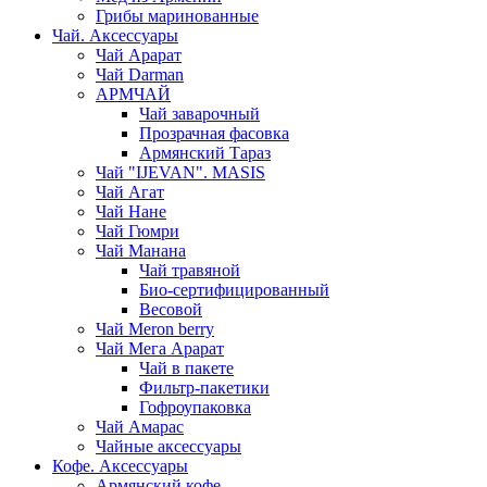
Грибы маринованные
Чай. Аксессуары
Чай Арарат
Чай Darman
АРМЧАЙ
Чай заварочный
Прозрачная фасовка
Армянский Тараз
Чай "IJEVAN". MASIS
Чай Агат
Чай Нане
Чай Гюмри
Чай Манана
Чай травяной
Био-сертифицированный
Весовой
Чай Meron berry
Чай Мега Арарат
Чай в пакете
Фильтр-пакетики
Гофроупаковка
Чай Амарас
Чайные аксессуары
Кофе. Аксессуары
Армянский кофе