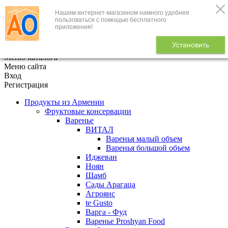
Нашим интернет-магазином намного удобнее
+7 (495) 646-888-1
пользоваться с помощью бесплатного
приложения!
В корзине
0
товаров
Установить
x
Меню каталога
Меню сайта
Вход
Регистрация
Продукты из Армении
Фруктовые консервации
Варенье
ВИТАЛ
Варенья малый объем
Варенья большой объем
Иджеван
Ноян
Шамб
Сады Арагаца
Агроянс
te Gusto
Варга - Фуд
Варенье Proshyan Food