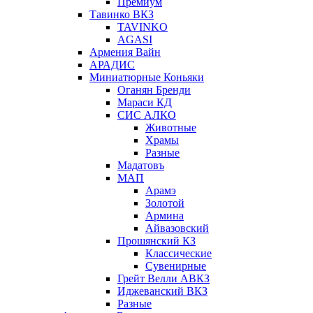
Премиум
Тавинко ВКЗ
TAVINKO
AGASI
Армения Вайн
АРАДИС
Миниатюрные Коньяки
Оганян Бренди
Мараси КД
СИС АЛКО
Животные
Храмы
Разные
Мадатовъ
МАП
Арамэ
Золотой
Армина
Айвазовский
Прошянский КЗ
Классические
Сувенирные
Грейт Велли АВКЗ
Иджеванский ВКЗ
Разные