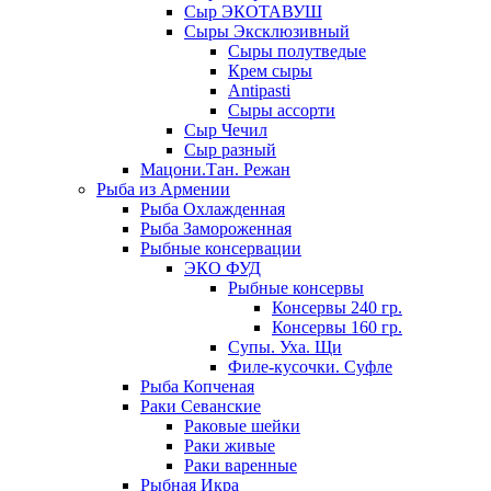
Сыр ЭКОТАВУШ
Сыры Эксклюзивный
Сыры полутведые
Крем сыры
Antipasti
Сыры ассорти
Сыр Чечил
Сыр разный
Мацони.Тан. Режан
Рыба из Армении
Рыба Охлажденная
Рыба Замороженная
Рыбные консервации
ЭКО ФУД
Рыбные консервы
Консервы 240 гр.
Консервы 160 гр.
Супы. Уха. Щи
Филе-кусочки. Суфле
Рыба Копченая
Раки Севанские
Раковые шейки
Раки живые
Раки варенные
Рыбная Икра