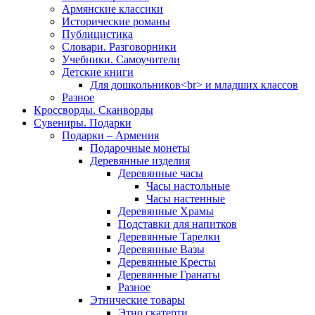
Армянские классики
Исторические романы
Публицистика
Словари. Разговорники
Учебники. Самоучители
Детские книги
Для дошкольников<br> и младших классов
Разное
Кроссворды. Сканворды
Сувениры. Подарки
Подарки – Армения
Подарочные монеты
Деревянные изделия
Деревянные часы
Часы настольные
Часы настенные
Деревянные Храмы
Подставки для напитков
Деревянные Тарелки
Деревянные Вазы
Деревянные Кресты
Деревянные Гранаты
Разное
Этнические товары
Этно скатерти