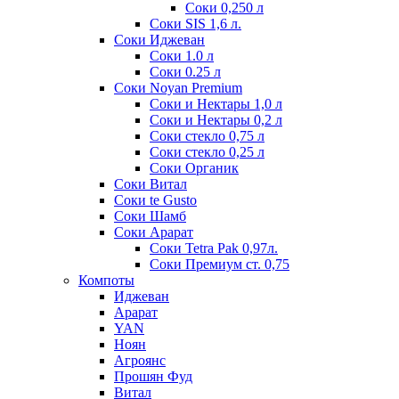
Соки 0,250 л
Соки SIS 1,6 л.
Соки Иджеван
Соки 1.0 л
Соки 0.25 л
Соки Noyan Premium
Соки и Нектары 1,0 л
Соки и Нектары 0,2 л
Соки стекло 0,75 л
Соки стекло 0,25 л
Соки Органик
Соки Витал
Соки te Gusto
Соки Шамб
Соки Арарат
Соки Tetra Pak 0,97л.
Соки Премиум ст. 0,75
Компоты
Иджеван
Арарат
YAN
Ноян
Агроянс
Прошян Фуд
Витал