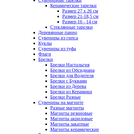
Сувенирные тарелки
Керамические тарелки
Размер 27 х 26 см
Размер 21-18,5 см
Размер 16 - 14 см
Стеклянные тарелки
Деревянные панно
Сувениры из гипса
Куклы
Сувениры из туфа
Флаги
Брелки
Брелки Настальгия
Брелки из Обсидиана
Брелки для Водителя
Брелки с Буквами
Брелки из Дерева
Брелки из Керамики
Брелки Разные
Сувениры на магните
Разные магниты
Магниты резиновые
Магниты акриловые
Магниты закатные
Магниты керамические