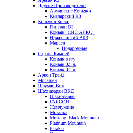
Арегак КЗ
Другие Производители
Армянские Коньяки
Кизлярский КЗ
Коньяк в Бочке
Гиневан ВЗ
Коньяк "СИС АЛКО"
Иджеванский ВКЗ
Мараси
Подарочные
Страна Камней
Коньяк в п/у
Коньяк 0,5 л.
Коньяк 0,2 л.
Аркон Трейд
Мргашен
Шаумян Вин
Шахназарян ВКД
Шахназарян
ГАЯСОН
Жемчужина
Мозаика
Mustang. Black Mountain
Platinum Mountain
Parakar