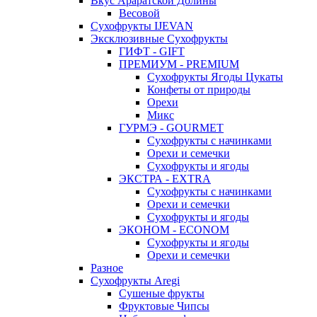
Вкус Араратской Долины
Весовой
Сухофрукты IJEVAN
Эксклюзивные Сухофрукты
ГИФТ - GIFT
ПРЕМИУМ - PREMIUM
Сухофрукты Ягоды Цукаты
Конфеты от природы
Орехи
Микс
ГУРМЭ - GOURMET
Сухофрукты с начинками
Орехи и семечки
Сухофрукты и ягоды
ЭКСТРА - EXTRA
Сухофрукты с начинками
Орехи и семечки
Сухофрукты и ягоды
ЭКОНОМ - ECONOM
Сухофрукты и ягоды
Орехи и семечки
Разное
Сухофрукты Aregi
Сушеные фрукты
Фруктовые Чипсы