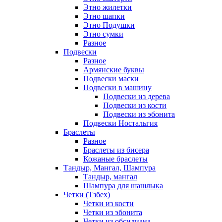
Этно жилетки
Этно шапки
Этно Подушки
Этно сумки
Разное
Подвески
Разное
Армянские буквы
Подвески маски
Подвески в машину
Подвески из дерева
Подвески из кости
Подвески из эбонита
Подвески Ностальгия
Браслеты
Разное
Браслеты из бисера
Кожаные браслеты
Тандыр, Мангал, Шампура
Тандыр, мангал
Шампура для шашлыка
Четки (Тзбех)
Четки из кости
Четки из эбонита
Четки из обсидиана