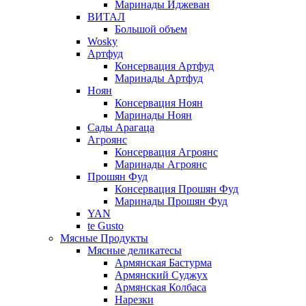
Маринады Иджеван
ВИТАЛ
Большой объем
Wosky
Артфуд
Консервация Артфуд
Маринады Артфуд
Ноян
Консервация Ноян
Маринады Ноян
Сады Арагаца
Агроянс
Консервация Агроянс
Маринады Агроянс
Прошян Фуд
Консервация Прошян Фуд
Маринады Прошян Фуд
YAN
te Gusto
Мясные Продукты
Мясные деликатесы
Армянская Бастурма
Армянский Суджух
Армянская Колбаса
Нарезки