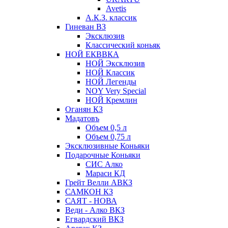
Avetis
А.К.З. классик
Гиневан ВЗ
Эксклюзив
Классический коньяк
НОЙ ЕКВВКА
НОЙ Эксклюзив
НОЙ Классик
НОЙ Легенды
NOY Very Speсial
НОЙ Кремлин
Оганян КЗ
Мадатовъ
Объем 0,5 л
Объем 0,75 л
Эксклюзивные Коньяки
Подарочные Коньяки
СИС Алко
Мараси КД
Грейт Велли АВКЗ
САМКОН КЗ
САЯТ - НОВА
Веди - Алко ВКЗ
Егвардский ВКЗ