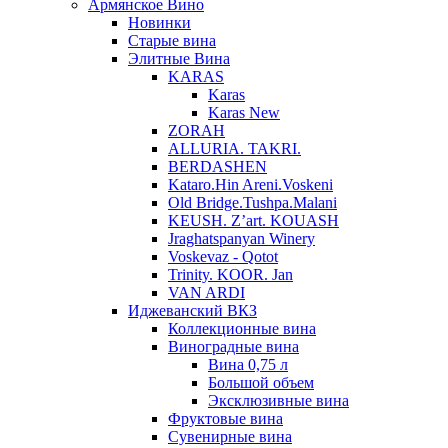
Армянское Вино
Новинки
Старые вина
Элитные Вина
KARAS
Karas
Karas New
ZORAH
ALLURIA. TAKRI.
BERDASHEN
Kataro.Hin Areni.Voskeni
Old Bridge.Tushpa.Malani
KEUSH. Z’art. KOUASH
Jraghatspanyan Winery
Voskevaz - Qotot
Trinity. KOOR. Jan
VAN ARDI
Иджеванский ВКЗ
Коллекционные вина
Виноградные вина
Вина 0,75 л
Большой объем
Эксклюзивные вина
Фруктовые вина
Cувенирные вина