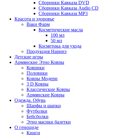
Сборники Кавказа DVD
Сборники Кавказа Audio CD
Сборники Кавказа MP3
Красота и здоровье
Ваки Фарм
Косметические масла
100 мл
50 мл
Косметика для ухода
Продукция Наринэ
Детские игры
Армянские Этно Ковры
Коврики
Половики
Ковры Модерн
3 D Ковры
Классические Ковры
Армянские Ковры
Одежда. Обувь
Шарфы и шапки
Футболки
Бейсболки
Этно масики балетки
О геноциде
Книги