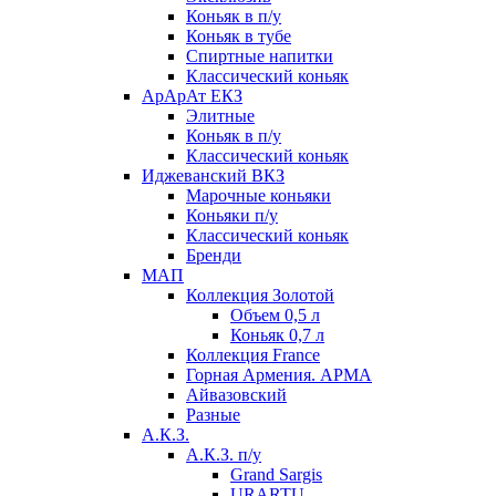
Коньяк в п/у
Коньяк в тубе
Спиртные напитки
Классический коньяк
АрАрАт ЕКЗ
Элитные
Коньяк в п/у
Классический коньяк
Иджеванский ВКЗ
Марочные коньяки
Коньяки п/у
Классический коньяк
Бренди
МАП
Коллекция Золотой
Объем 0,5 л
Коньяк 0,7 л
Коллекция France
Горная Армения. АРМА
Айвазовский
Разные
А.К.З.
А.К.З. п/у
Grand Sargis
URARTU