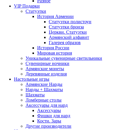
Разное
VIP Подарки
Статуэтки
История Армении
Статуэтки полистоун
Статуэтки бронза
Церкви. Статуэтки
Армянский алфавит
Галерея образов
История России
Мировая история
Уникальные сувенирные светильники
Сувенирные ночники
Армянские монеты
Деревянные изделия
Настольные игры
Армянские Нарды
Нарды + Шахматы
Шахматы
Ломберные столы
Аксессуары для нард
Аксессуары
Фишки для нард
Кости. Зары
Другие производители