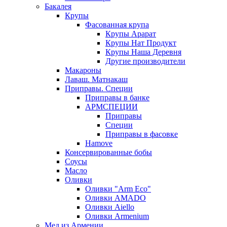
Бакалея
Крупы
Фасованная крупа
Крупы Арарат
Крупы Нат Продукт
Крупы Наша Деревня
Другие производители
Макароны
Лаваш. Матнакаш
Приправы. Специи
Приправы в банке
АРМСПЕЦИИ
Приправы
Специи
Приправы в фасовке
Hamove
Консервированные бобы
Соусы
Масло
Оливки
Оливки "Arm Eco"
Оливки AMADO
Оливки Aiello
Оливки Armenium
Мед из Армении