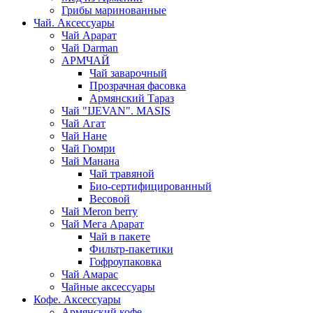
Грибы маринованные
Чай. Аксессуары
Чай Арарат
Чай Darman
АРМЧАЙ
Чай заварочный
Прозрачная фасовка
Армянский Тараз
Чай "IJEVAN". MASIS
Чай Агат
Чай Нане
Чай Гюмри
Чай Манана
Чай травяной
Био-сертифицированный
Весовой
Чай Meron berry
Чай Мега Арарат
Чай в пакете
Фильтр-пакетики
Гофроупаковка
Чай Амарас
Чайные аксессуары
Кофе. Аксессуары
Армянский кофе