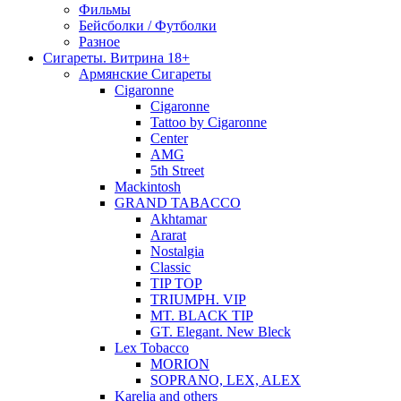
Фильмы
Бейсболки / Футболки
Разное
Сигареты. Витрина 18+
Армянские Сигареты
Cigaronne
Cigaronne
Tattoo by Cigaronne
Center
AMG
5th Street
Mackintosh
GRAND TABACCO
Akhtamar
Ararat
Nostalgia
Classic
TIP TOP
TRIUMPH. VIP
MT. BLACK TIP
GT. Elegant. New Bleck
Lex Tobacco
MORION
SOPRANO, LEX, ALEX
Karelia and others