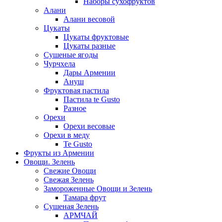
Наборы сухофруктов
Алани
Алани весовой
Цукаты
Цукаты фруктовые
Цукаты разные
Сушеные ягоды
Чурчхела
Дары Армении
Ануш
Фруктовая пастила
Пастила te Gusto
Разное
Орехи
Орехи весовые
Орехи в меду
Te Gusto
Фрукты из Армении
Овощи. Зелень
Свежие Овощи
Свежая Зелень
Замороженные Овощи и Зелень
Тамара фрут
Сушеная Зелень
АРМЧАЙ