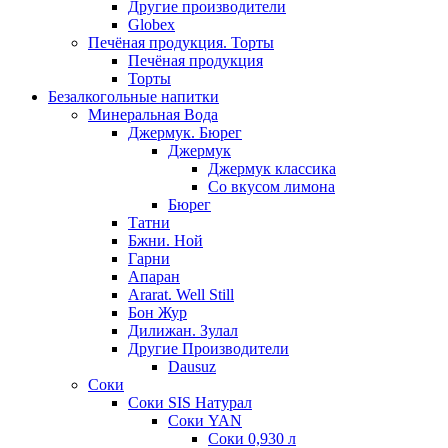
Другие производители
Globex
Печёная продукция. Торты
Печёная продукция
Торты
Безалкогольные напитки
Минеральная Вода
Джермук. Бюрег
Джермук
Джермук классика
Со вкусом лимона
Бюрег
Татни
Бжни. Ной
Гарни
Апаран
Ararat. Well Still
Бон Жур
Дилижан. Зулал
Другие Производители
Dausuz
Соки
Соки SIS Натурал
Соки YAN
Соки 0,930 л