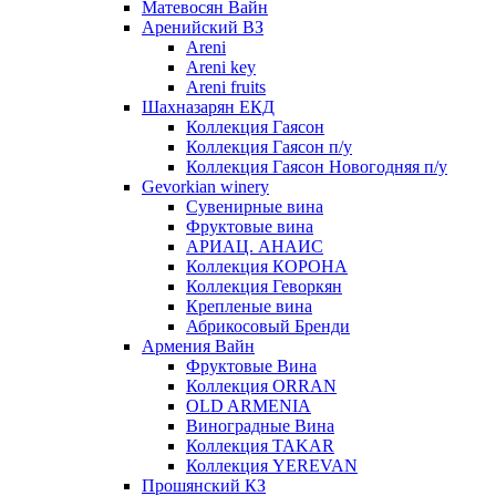
Матевосян Вайн
Аренийский ВЗ
Areni
Areni key
Areni fruits
Шахназарян ЕКД
Коллекция Гаясон
Коллекция Гаясон п/у
Коллекция Гаясон Новогодняя п/у
Gevorkian winery
Сувенирные вина
Фруктовые вина
АРИАЦ. АНАИС
Коллекция КОРОНА
Коллекция Геворкян
Крепленые вина
Абрикосовый Бренди
Армения Вайн
Фруктовые Вина
Коллекция ORRAN
OLD ARMENIA
Виноградные Вина
Коллекция TAKAR
Коллекция YEREVAN
Прошянский КЗ