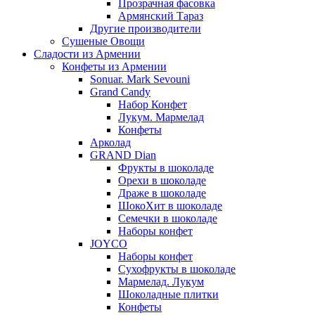
Прозрачная фасовка
Армянский Тараз
Другие производители
Сушеные Овощи
Сладости из Армении
Конфеты из Армении
Sonuar. Mark Sevouni
Grand Candy
Набор Конфет
Лукум. Мармелад
Конфеты
Арколад
GRAND Dian
Фрукты в шоколаде
Орехи в шоколаде
Драже в шоколаде
ШокоХит в шоколаде
Семечки в шоколаде
Наборы конфет
JOYCO
Наборы конфет
Сухофрукты в шоколаде
Мармелад. Лукум
Шоколадные плитки
Конфеты