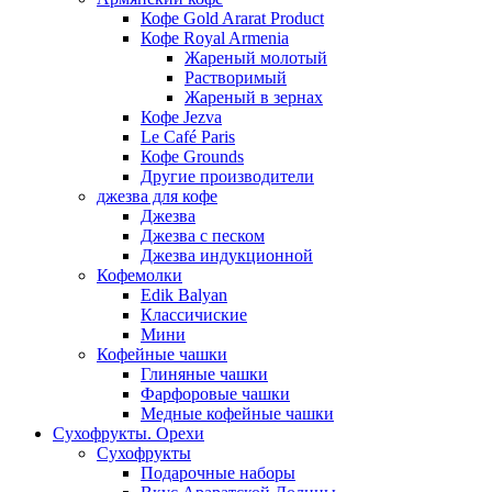
Кофе Gold Ararat Product
Кофе Royal Armenia
Жареный молотый
Растворимый
Жареный в зернах
Кофе Jezva
Le Café Paris
Кофе Grounds
Другие производители
джезва для кофе
Джезва
Джезва с песком
Джезва индукционной
Кофемолки
Edik Balyan
Классичиские
Мини
Кофейные чашки
Глиняные чашки
Фарфоровые чашки
Медные кофейные чашки
Сухофрукты. Орехи
Сухофрукты
Подарочные наборы