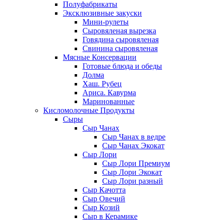
Полуфабрикаты
Эксклюзивные закуски
Мини-рулеты
Сыровяленая вырезка
Говядина сыровяленая
Свинина сыровяленая
Мясные Консервации
Готовые блюда и обеды
Долма
Хаш. Рубец
Ариса. Кавурма
Маринованные
Кисломолочные Продукты
Сыры
Сыр Чанах
Сыр Чанах в ведре
Сыр Чанах Экокат
Сыр Лори
Сыр Лори Премиум
Сыр Лори Экокат
Сыр Лори разный
Сыр Качотта
Сыр Овечий
Сыр Козий
Сыр в Керамике