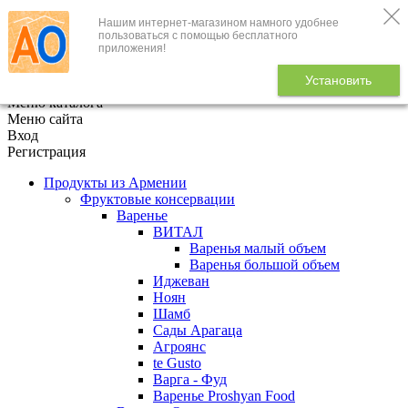
Нашим интернет-магазином намного удобнее
+7 (495) 646-888-1
пользоваться с помощью бесплатного
приложения!
В корзине
0
товаров
Установить
x
Меню каталога
Меню сайта
Вход
Регистрация
Продукты из Армении
Фруктовые консервации
Варенье
ВИТАЛ
Варенья малый объем
Варенья большой объем
Иджеван
Ноян
Шамб
Сады Арагаца
Агроянс
te Gusto
Варга - Фуд
Варенье Proshyan Food