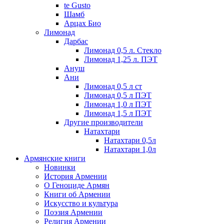
te Gusto
Шамб
Арцах Био
Лимонад
Дарбас
Лимонад 0,5 л. Стекло
Лимонад 1,25 л. ПЭТ
Ануш
Ани
Лимонад 0,5 л ст
Лимонад 0,5 л ПЭТ
Лимонад 1,0 л ПЭТ
Лимонад 1,5 л ПЭТ
Другие производители
Натахтари
Натахтари 0,5л
Натахтари 1,0л
Армянские книги
Новинки
История Армении
О Геноциде Армян
Книги об Армении
Иcкусство и культура
Поэзия Армении
Религия Армении