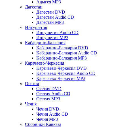
Адыгея MP3
Дагестан
Дагестан DVD
Дагестан Audio CD
Дагестан MP3
Ингушетия
Ингушетия Audio CD
Ингушетия MP3
Кабардино-Балкария
Кабардино-Балкария DVD
Кабардино-Балкария Audio CD
Кабардино-Балкария MP3
Карачаево-Черкесия
Карачаево-Черкесия DVD
Карачаево-Черкесия Audio CD
Карачаево-Черкесия MP3
Осетия
Осетия DVD
Осетия Audio CD
Осетия MP3
Чечня
Чечня DVD
Чечня Audio CD
Чечня MP3
Сборники Кавказа