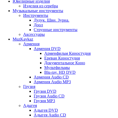
Ювелирные изделия
Изделия из серебра
Музыкальные инструменты
Инструменты
Дудук. Шви. Зурна.
Доол
Струнные инструменты
Аксессуары
MuzKavkaz
Армения
Армения DVD
Арменфильм Киностудия
Ереван Киностудия
Документальное Кино
Мультфильмы
Blu-ray. HD DVD
Армения Audio CD
Армения Audio MP3
Грузия
Грузия DVD
Грузия Audio CD
Грузия MP3
Адыгея
Адыгея DVD
Адыгея Audio CD