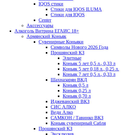
IQOS стики
Стики для IQOS ILUMA
Стики для IQOS
Сenter
Акссессуары
Алкоголь Витрина ЕГАИС 18+
Армянский Коньяк
Сувенирные Коньяки
Символы Нового 2026 Года
Прошянский КЗ
Элитные
Коньяк 5 лет 0,5 л., 0,33 л
Коньяк 5 лет 0,18 л., 0,25 л.
Коньяк 7 лет 0,5 л., 0,33 л
Шахназарян ВКД
Коньяк 0,5 л
Коньяк 0,25 л
Коньяк 0,70 л
Иджеванский ВКЗ
СИС АЛКО
Веди Алко
САМКОН / Тавинко ВКЗ
Коньяк сувенирный Сабля
Прошянский КЗ
Эксклюзив