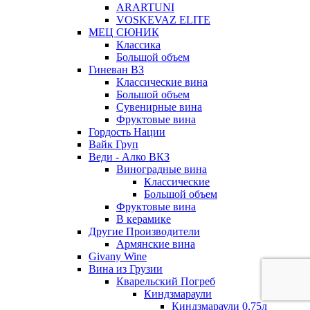
ARARTUNI
VOSKEVAZ ELITE
МЕЦ СЮНИК
Классика
Большой объем
Гиневан ВЗ
Классические вина
Большой объем
Сувенирные вина
Фруктовые вина
Гордость Нации
Вайк Груп
Веди - Алко ВКЗ
Виноградные вина
Классические
Большой объем
Фруктовые вина
В керамике
Другие Производители
Армянские вина
Givany Wine
Вина из Грузии
Кварельский Погреб
Киндзмараули
Киндзмараули 0,75л