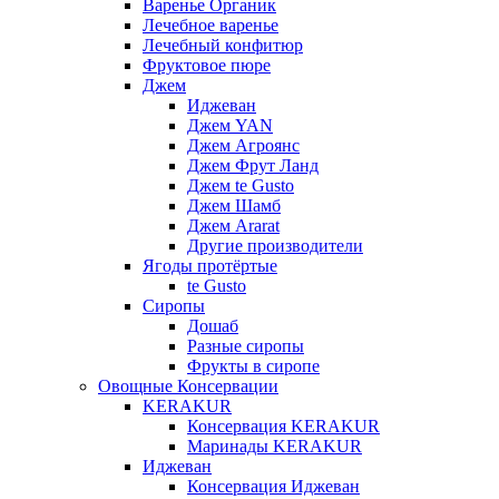
Варенье Органик
Лечебное варенье
Лечебный конфитюр
Фруктовое пюре
Джем
Иджеван
Джем YAN
Джем Агроянс
Джем Фрут Ланд
Джем te Gusto
Джем Шамб
Джем Ararat
Другие производители
Ягоды протёртые
te Gusto
Сиропы
Дошаб
Разные сиропы
Фрукты в сиропе
Овощные Консервации
KERAKUR
Консервация KERAKUR
Маринады KERAKUR
Иджеван
Консервация Иджеван