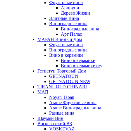
Фруктовые вина
Арцруни
Дерево Жизни
Элитные Вина
Виноградные вина
Виноградные вина
Арт Палас
МАРАН Винный Дом
Фруктовые вина
Виноградные вина
Вино в керамике
Вино в керамике
Вино в керамике п/у
Гетнатун Торговый Дом
GETNATOUN
GETNATOUN NEW
TIRANI. OLD CHINARI
МАП
Noyan Tapan
Arame Фруктовые вина
Arame Виноградные вина
Разные вина
Шаумян Вин
Воскевазский ВЗ
VOSKEVAZ