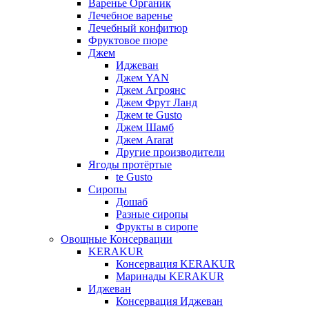
Варенье Органик
Лечебное варенье
Лечебный конфитюр
Фруктовое пюре
Джем
Иджеван
Джем YAN
Джем Агроянс
Джем Фрут Ланд
Джем te Gusto
Джем Шамб
Джем Ararat
Другие производители
Ягоды протёртые
te Gusto
Сиропы
Дошаб
Разные сиропы
Фрукты в сиропе
Овощные Консервации
KERAKUR
Консервация KERAKUR
Маринады KERAKUR
Иджеван
Консервация Иджеван