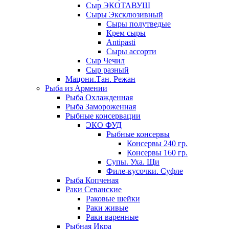
Сыр ЭКОТАВУШ
Сыры Эксклюзивный
Сыры полутведые
Крем сыры
Antipasti
Сыры ассорти
Сыр Чечил
Сыр разный
Мацони.Тан. Режан
Рыба из Армении
Рыба Охлажденная
Рыба Замороженная
Рыбные консервации
ЭКО ФУД
Рыбные консервы
Консервы 240 гр.
Консервы 160 гр.
Супы. Уха. Щи
Филе-кусочки. Суфле
Рыба Копченая
Раки Севанские
Раковые шейки
Раки живые
Раки варенные
Рыбная Икра