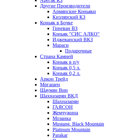
Арегак КЗ
Другие Производители
Армянские Коньяки
Кизлярский КЗ
Коньяк в Бочке
Гиневан ВЗ
Коньяк "СИС АЛКО"
Иджеванский ВКЗ
Мараси
Подарочные
Страна Камней
Коньяк в п/у
Коньяк 0,5 л.
Коньяк 0,2 л.
Аркон Трейд
Мргашен
Шаумян Вин
Шахназарян ВКД
Шахназарян
ГАЯСОН
Жемчужина
Мозаика
Mustang. Black Mountain
Platinum Mountain
Parakar