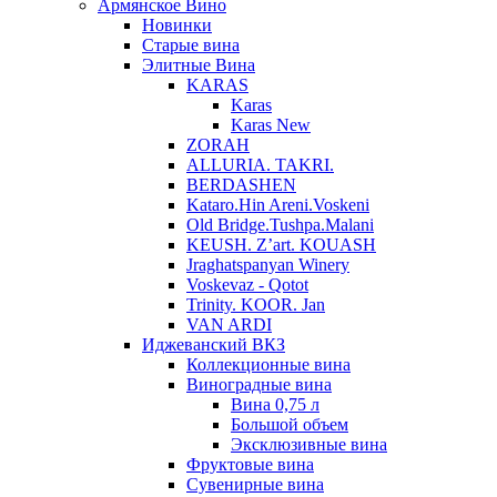
Армянское Вино
Новинки
Старые вина
Элитные Вина
KARAS
Karas
Karas New
ZORAH
ALLURIA. TAKRI.
BERDASHEN
Kataro.Hin Areni.Voskeni
Old Bridge.Tushpa.Malani
KEUSH. Z’art. KOUASH
Jraghatspanyan Winery
Voskevaz - Qotot
Trinity. KOOR. Jan
VAN ARDI
Иджеванский ВКЗ
Коллекционные вина
Виноградные вина
Вина 0,75 л
Большой объем
Эксклюзивные вина
Фруктовые вина
Cувенирные вина