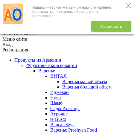
Нашим интернет-магазином намного удобнее
+7 (495) 646-888-1
пользоваться с помощью бесплатного
приложения!
В корзине
0
товаров
Установить
x
Меню каталога
Меню сайта
Вход
Регистрация
Продукты из Армении
Фруктовые консервации
Варенье
ВИТАЛ
Варенья малый объем
Варенья большой объем
Иджеван
Ноян
Шамб
Сады Арагаца
Агроянс
te Gusto
Варга - Фуд
Варенье Proshyan Food