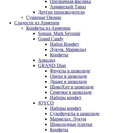
Прозрачная фасовка
Армянский Тараз
Другие производители
Сушеные Овощи
Сладости из Армении
Конфеты из Армении
Sonuar. Mark Sevouni
Grand Candy
Набор Конфет
Лукум. Мармелад
Конфеты
Арколад
GRAND Dian
Фрукты в шоколаде
Орехи в шоколаде
Драже в шоколаде
ШокоХит в шоколаде
Семечки в шоколаде
Наборы конфет
JOYCO
Наборы конфет
Сухофрукты в шоколаде
Мармелад. Лукум
Шоколадные плитки
Конфеты