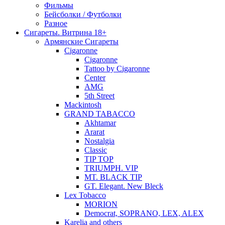
Фильмы
Бейсболки / Футболки
Разное
Сигареты. Витрина 18+
Армянские Сигареты
Cigaronne
Cigaronne
Tattoo by Cigaronne
Center
AMG
5th Street
Mackintosh
GRAND TABACCO
Akhtamar
Ararat
Nostalgia
Classic
TIP TOP
TRIUMPH. VIP
MT. BLACK TIP
GT. Elegant. New Bleck
Lex Tobacco
MORION
Democrat, SOPRANO, LEX, ALEX
Karelia and others