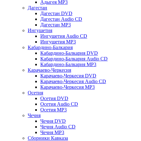
Адыгея MP3
Дагестан
Дагестан DVD
Дагестан Audio CD
Дагестан MP3
Ингушетия
Ингушетия Audio CD
Ингушетия MP3
Кабардино-Балкария
Кабардино-Балкария DVD
Кабардино-Балкария Audio CD
Кабардино-Балкария MP3
Карачаево-Черкесия
Карачаево-Черкесия DVD
Карачаево-Черкесия Audio CD
Карачаево-Черкесия MP3
Осетия
Осетия DVD
Осетия Audio CD
Осетия MP3
Чечня
Чечня DVD
Чечня Audio CD
Чечня MP3
Сборники Кавказа