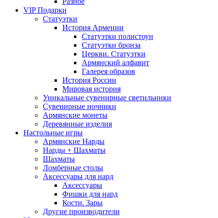
Разное
VIP Подарки
Статуэтки
История Армении
Статуэтки полистоун
Статуэтки бронза
Церкви. Статуэтки
Армянский алфавит
Галерея образов
История России
Мировая история
Уникальные сувенирные светильники
Сувенирные ночники
Армянские монеты
Деревянные изделия
Настольные игры
Армянские Нарды
Нарды + Шахматы
Шахматы
Ломберные столы
Аксессуары для нард
Аксессуары
Фишки для нард
Кости. Зары
Другие производители