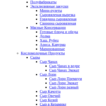
Полуфабрикаты
Эксклюзивные закуски
Мини-рулеты
Сыровяленая вырезка
Говядина сыровяленая
Свинина сыровяленая
Мясные Консервации
Готовые блюда и обеды
Долма
Хаш. Рубец
Ариса. Кавурма
Маринованные
Кисломолочные Продукты
Сыры
Сыр Чанах
Сыр Чанах в ведре
Сыр Чанах Экокат
Сыр Лори
Сыр Лори Премиум
Сыр Лори Экокат
Сыр Лори разный
Сыр Качотта
Сыр Овечий
Сыр Козий
Сыр в Керамике