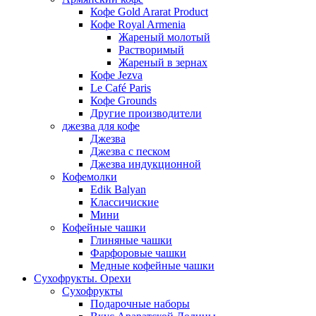
Кофе Gold Ararat Product
Кофе Royal Armenia
Жареный молотый
Растворимый
Жареный в зернах
Кофе Jezva
Le Café Paris
Кофе Grounds
Другие производители
джезва для кофе
Джезва
Джезва с песком
Джезва индукционной
Кофемолки
Edik Balyan
Классичиские
Мини
Кофейные чашки
Глиняные чашки
Фарфоровые чашки
Медные кофейные чашки
Сухофрукты. Орехи
Сухофрукты
Подарочные наборы