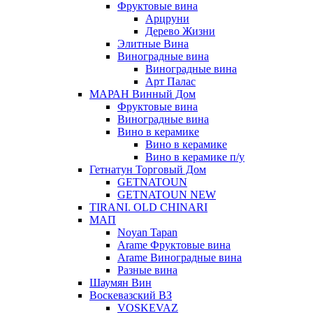
Фруктовые вина
Арцруни
Дерево Жизни
Элитные Вина
Виноградные вина
Виноградные вина
Арт Палас
МАРАН Винный Дом
Фруктовые вина
Виноградные вина
Вино в керамике
Вино в керамике
Вино в керамике п/у
Гетнатун Торговый Дом
GETNATOUN
GETNATOUN NEW
TIRANI. OLD CHINARI
МАП
Noyan Tapan
Arame Фруктовые вина
Arame Виноградные вина
Разные вина
Шаумян Вин
Воскевазский ВЗ
VOSKEVAZ