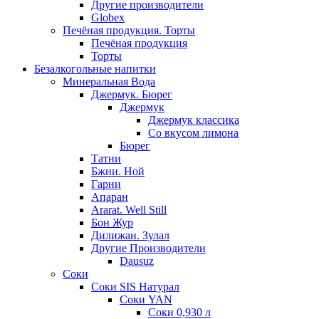
Другие производители
Globex
Печёная продукция. Торты
Печёная продукция
Торты
Безалкогольные напитки
Минеральная Вода
Джермук. Бюрег
Джермук
Джермук классика
Со вкусом лимона
Бюрег
Татни
Бжни. Ной
Гарни
Апаран
Ararat. Well Still
Бон Жур
Дилижан. Зулал
Другие Производители
Dausuz
Соки
Соки SIS Натурал
Соки YAN
Соки 0,930 л