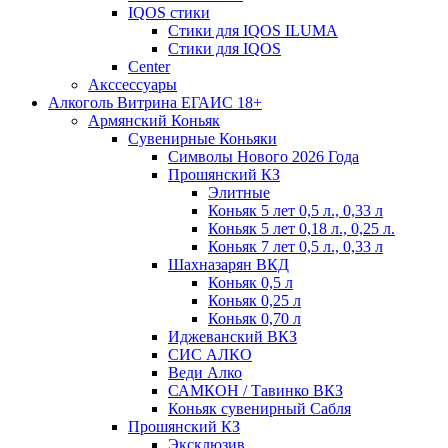
IQOS стики
Стики для IQOS ILUMA
Стики для IQOS
Сenter
Акссессуары
Алкоголь Витрина ЕГАИС 18+
Армянский Коньяк
Сувенирные Коньяки
Символы Нового 2026 Года
Прошянский КЗ
Элитные
Коньяк 5 лет 0,5 л., 0,33 л
Коньяк 5 лет 0,18 л., 0,25 л.
Коньяк 7 лет 0,5 л., 0,33 л
Шахназарян ВКД
Коньяк 0,5 л
Коньяк 0,25 л
Коньяк 0,70 л
Иджеванский ВКЗ
СИС АЛКО
Веди Алко
САМКОН / Тавинко ВКЗ
Коньяк сувенирный Сабля
Прошянский КЗ
Эксклюзив