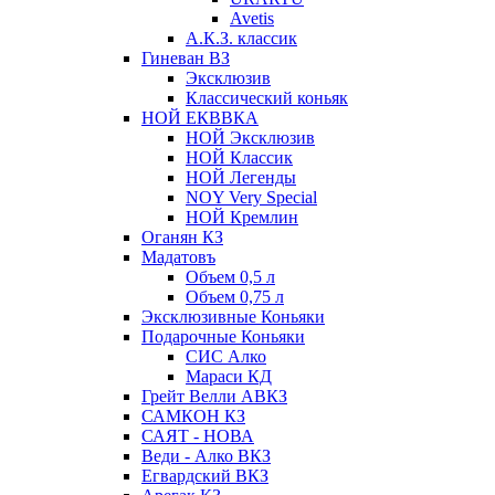
Avetis
А.К.З. классик
Гиневан ВЗ
Эксклюзив
Классический коньяк
НОЙ ЕКВВКА
НОЙ Эксклюзив
НОЙ Классик
НОЙ Легенды
NOY Very Speсial
НОЙ Кремлин
Оганян КЗ
Мадатовъ
Объем 0,5 л
Объем 0,75 л
Эксклюзивные Коньяки
Подарочные Коньяки
СИС Алко
Мараси КД
Грейт Велли АВКЗ
САМКОН КЗ
САЯТ - НОВА
Веди - Алко ВКЗ
Егвардский ВКЗ