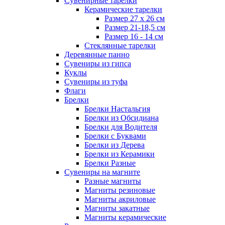
Сувенирные тарелки
Керамические тарелки
Размер 27 х 26 см
Размер 21-18,5 см
Размер 16 - 14 см
Стеклянные тарелки
Деревянные панно
Сувениры из гипса
Куклы
Сувениры из туфа
Флаги
Брелки
Брелки Настальгия
Брелки из Обсидиана
Брелки для Водителя
Брелки с Буквами
Брелки из Дерева
Брелки из Керамики
Брелки Разные
Сувениры на магните
Разные магниты
Магниты резиновые
Магниты акриловые
Магниты закатные
Магниты керамические