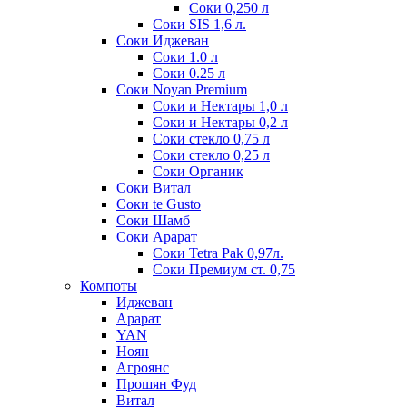
Соки 0,250 л
Соки SIS 1,6 л.
Соки Иджеван
Соки 1.0 л
Соки 0.25 л
Соки Noyan Premium
Соки и Нектары 1,0 л
Соки и Нектары 0,2 л
Соки стекло 0,75 л
Соки стекло 0,25 л
Соки Органик
Соки Витал
Соки te Gusto
Соки Шамб
Соки Арарат
Соки Tetra Pak 0,97л.
Соки Премиум ст. 0,75
Компоты
Иджеван
Арарат
YAN
Ноян
Агроянс
Прошян Фуд
Витал