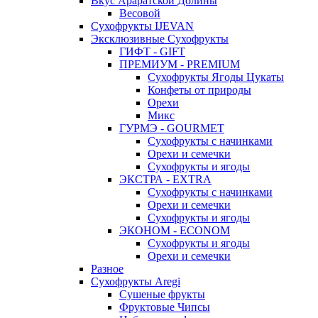
Вкус Араратской Долины
Весовой
Сухофрукты IJEVAN
Эксклюзивные Сухофрукты
ГИФТ - GIFT
ПРЕМИУМ - PREMIUM
Сухофрукты Ягоды Цукаты
Конфеты от природы
Орехи
Микс
ГУРМЭ - GOURMET
Сухофрукты с начинками
Орехи и семечки
Сухофрукты и ягоды
ЭКСТРА - EXTRA
Сухофрукты с начинками
Орехи и семечки
Сухофрукты и ягоды
ЭКОНОМ - ECONOM
Сухофрукты и ягоды
Орехи и семечки
Разное
Сухофрукты Aregi
Сушеные фрукты
Фруктовые Чипсы