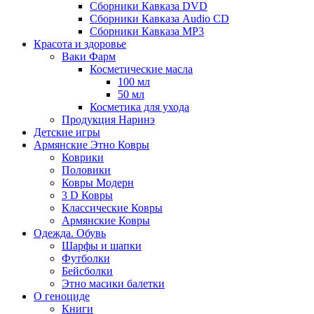
Сборники Кавказа DVD
Сборники Кавказа Audio CD
Сборники Кавказа MP3
Красота и здоровье
Ваки Фарм
Косметические масла
100 мл
50 мл
Косметика для ухода
Продукция Наринэ
Детские игры
Армянские Этно Ковры
Коврики
Половики
Ковры Модерн
3 D Ковры
Классические Ковры
Армянские Ковры
Одежда. Обувь
Шарфы и шапки
Футболки
Бейсболки
Этно масики балетки
О геноциде
Книги