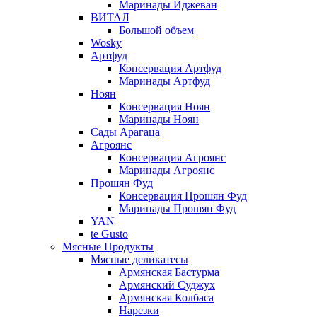
Маринады Иджеван
ВИТАЛ
Большой объем
Wosky
Артфуд
Консервация Артфуд
Маринады Артфуд
Ноян
Консервация Ноян
Маринады Ноян
Сады Арагаца
Агроянс
Консервация Агроянс
Маринады Агроянс
Прошян Фуд
Консервация Прошян Фуд
Маринады Прошян Фуд
YAN
te Gusto
Мясные Продукты
Мясные деликатесы
Армянская Бастурма
Армянский Суджух
Армянская Колбаса
Нарезки