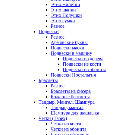
Этно жилетки
Этно шапки
Этно Подушки
Этно сумки
Разное
Подвески
Разное
Армянские буквы
Подвески маски
Подвески в машину
Подвески из дерева
Подвески из кости
Подвески из эбонита
Подвески Ностальгия
Браслеты
Разное
Браслеты из бисера
Кожаные браслеты
Тандыр, Мангал, Шампура
Тандыр, мангал
Шампура для шашлыка
Четки (Тзбех)
Четки из кости
Четки из эбонита
Четки из обсидиана