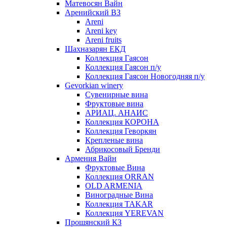
Матевосян Вайн
Аренийский ВЗ
Areni
Areni key
Areni fruits
Шахназарян ЕКД
Коллекция Гаясон
Коллекция Гаясон п/у
Коллекция Гаясон Новогодняя п/у
Gevorkian winery
Сувенирные вина
Фруктовые вина
АРИАЦ. АНАИС
Коллекция КОРОНА
Коллекция Геворкян
Крепленые вина
Абрикосовый Бренди
Армения Вайн
Фруктовые Вина
Коллекция ORRAN
OLD ARMENIA
Виноградные Вина
Коллекция TAKAR
Коллекция YEREVAN
Прошянский КЗ