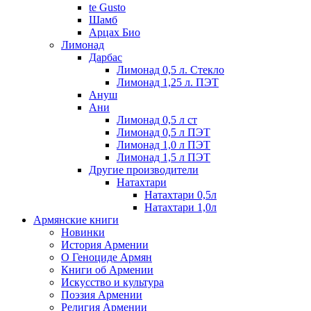
te Gusto
Шамб
Арцах Био
Лимонад
Дарбас
Лимонад 0,5 л. Стекло
Лимонад 1,25 л. ПЭТ
Ануш
Ани
Лимонад 0,5 л ст
Лимонад 0,5 л ПЭТ
Лимонад 1,0 л ПЭТ
Лимонад 1,5 л ПЭТ
Другие производители
Натахтари
Натахтари 0,5л
Натахтари 1,0л
Армянские книги
Новинки
История Армении
О Геноциде Армян
Книги об Армении
Иcкусство и культура
Поэзия Армении
Религия Армении