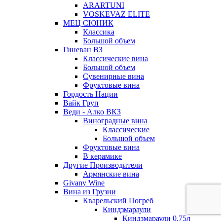
ARARTUNI
VOSKEVAZ ELITE
МЕЦ СЮНИК
Классика
Большой объем
Гиневан ВЗ
Классические вина
Большой объем
Сувенирные вина
Фруктовые вина
Гордость Нации
Вайк Груп
Веди - Алко ВКЗ
Виноградные вина
Классические
Большой объем
Фруктовые вина
В керамике
Другие Производители
Армянские вина
Givany Wine
Вина из Грузии
Кварельский Погреб
Киндзмараули
Киндзмараули 0,75л