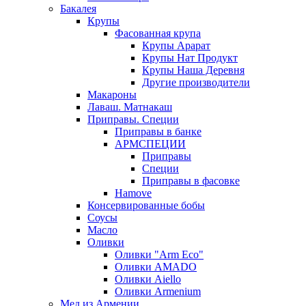
Бакалея
Крупы
Фасованная крупа
Крупы Арарат
Крупы Нат Продукт
Крупы Наша Деревня
Другие производители
Макароны
Лаваш. Матнакаш
Приправы. Специи
Приправы в банке
АРМСПЕЦИИ
Приправы
Специи
Приправы в фасовке
Hamove
Консервированные бобы
Соусы
Масло
Оливки
Оливки "Arm Eco"
Оливки AMADO
Оливки Aiello
Оливки Armenium
Мед из Армении