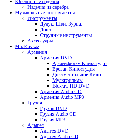
Ювелирные изделия
Изделия из серебра
Музыкальные инструменты
Инструменты
Дудук. Шви. Зурна.
Доол
Струнные инструменты
Аксессуары
MuzKavkaz
Армения
Армения DVD
Арменфильм Киностудия
Ереван Киностудия
Документальное Кино
Мультфильмы
Blu-ray. HD DVD
Армения Audio CD
Армения Audio MP3
Грузия
Грузия DVD
Грузия Audio CD
Грузия MP3
Адыгея
Адыгея DVD
Адыгея Audio CD