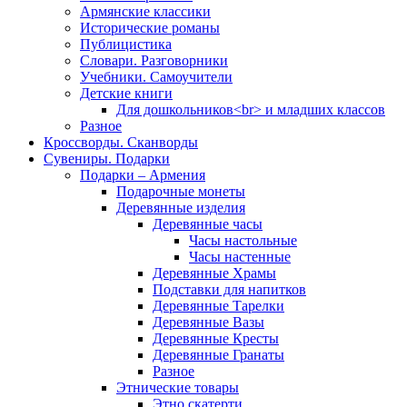
Армянские классики
Исторические романы
Публицистика
Словари. Разговорники
Учебники. Самоучители
Детские книги
Для дошкольников<br> и младших классов
Разное
Кроссворды. Сканворды
Сувениры. Подарки
Подарки – Армения
Подарочные монеты
Деревянные изделия
Деревянные часы
Часы настольные
Часы настенные
Деревянные Храмы
Подставки для напитков
Деревянные Тарелки
Деревянные Вазы
Деревянные Кресты
Деревянные Гранаты
Разное
Этнические товары
Этно скатерти