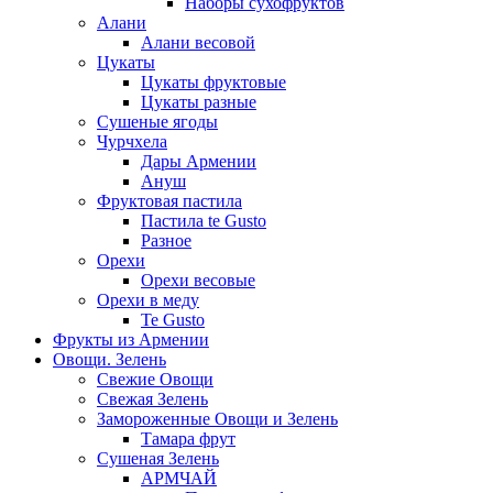
Наборы сухофруктов
Алани
Алани весовой
Цукаты
Цукаты фруктовые
Цукаты разные
Сушеные ягоды
Чурчхела
Дары Армении
Ануш
Фруктовая пастила
Пастила te Gusto
Разное
Орехи
Орехи весовые
Орехи в меду
Te Gusto
Фрукты из Армении
Овощи. Зелень
Свежие Овощи
Свежая Зелень
Замороженные Овощи и Зелень
Тамара фрут
Сушеная Зелень
АРМЧАЙ