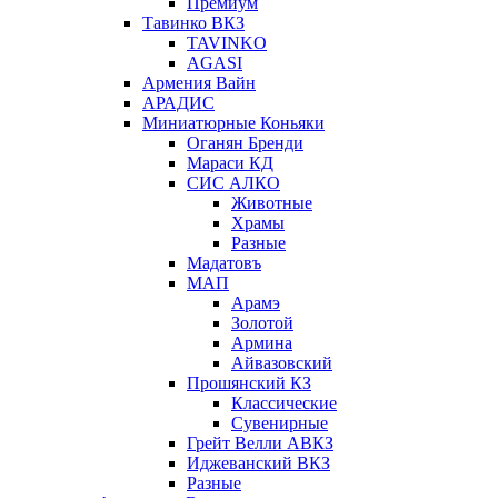
Премиум
Тавинко ВКЗ
TAVINKO
AGASI
Армения Вайн
АРАДИС
Миниатюрные Коньяки
Оганян Бренди
Мараси КД
СИС АЛКО
Животные
Храмы
Разные
Мадатовъ
МАП
Арамэ
Золотой
Армина
Айвазовский
Прошянский КЗ
Классические
Сувенирные
Грейт Велли АВКЗ
Иджеванский ВКЗ
Разные