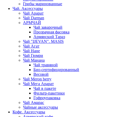
Грибы маринованные
Чай. Аксессуары
Чай Арарат
Чай Darman
АРМЧАЙ
Чай заварочный
Прозрачная фасовка
Армянский Тараз
Чай "IJEVAN". MASIS
Чай Агат
Чай Нане
Чай Гюмри
Чай Манана
Чай травяной
Био-сертифицированный
Весовой
Чай Meron berry
Чай Мега Арарат
Чай в пакете
Фильтр-пакетики
Гофроупаковка
Чай Амарас
Чайные аксессуары
Кофе. Аксессуары
Армянский кофе