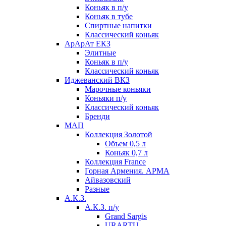
Коньяк в п/у
Коньяк в тубе
Спиртные напитки
Классический коньяк
АрАрАт ЕКЗ
Элитные
Коньяк в п/у
Классический коньяк
Иджеванский ВКЗ
Марочные коньяки
Коньяки п/у
Классический коньяк
Бренди
МАП
Коллекция Золотой
Объем 0,5 л
Коньяк 0,7 л
Коллекция France
Горная Армения. АРМА
Айвазовский
Разные
А.К.З.
А.К.З. п/у
Grand Sargis
URARTU