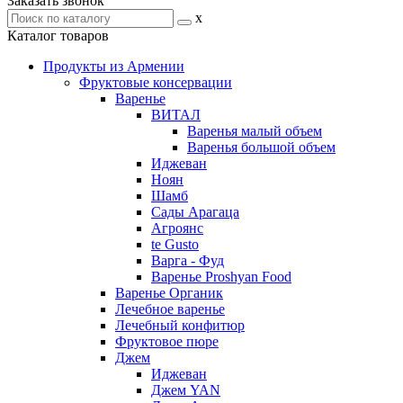
Заказать звонок
x
Каталог товаров
Продукты из Армении
Фруктовые консервации
Варенье
ВИТАЛ
Варенья малый объем
Варенья большой объем
Иджеван
Ноян
Шамб
Сады Арагаца
Агроянс
te Gusto
Варга - Фуд
Варенье Proshyan Food
Варенье Органик
Лечебное варенье
Лечебный конфитюр
Фруктовое пюре
Джем
Иджеван
Джем YAN