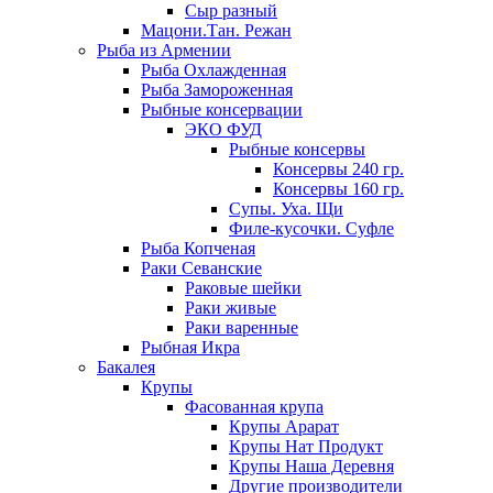
Сыр разный
Мацони.Тан. Режан
Рыба из Армении
Рыба Охлажденная
Рыба Замороженная
Рыбные консервации
ЭКО ФУД
Рыбные консервы
Консервы 240 гр.
Консервы 160 гр.
Супы. Уха. Щи
Филе-кусочки. Суфле
Рыба Копченая
Раки Севанские
Раковые шейки
Раки живые
Раки варенные
Рыбная Икра
Бакалея
Крупы
Фасованная крупа
Крупы Арарат
Крупы Нат Продукт
Крупы Наша Деревня
Другие производители