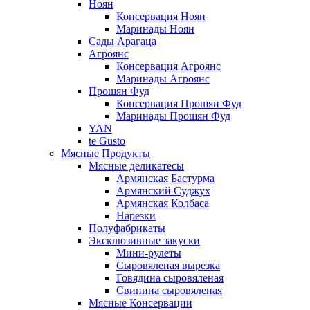
Ноян
Консервация Ноян
Маринады Ноян
Сады Арагаца
Агроянс
Консервация Агроянс
Маринады Агроянс
Прошян Фуд
Консервация Прошян Фуд
Маринады Прошян Фуд
YAN
te Gusto
Мясные Продукты
Мясные деликатесы
Армянская Бастурма
Армянский Суджух
Армянская Колбаса
Нарезки
Полуфабрикаты
Эксклюзивные закуски
Мини-рулеты
Сыровяленая вырезка
Говядина сыровяленая
Свинина сыровяленая
Мясные Консервации