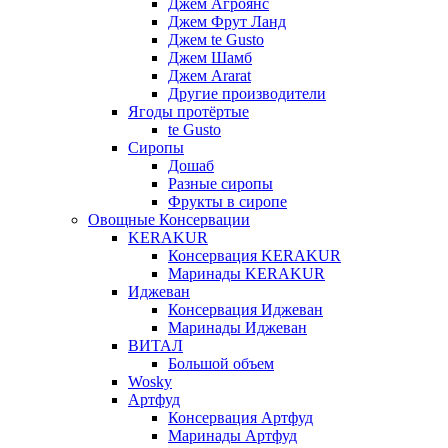
Джем Агроянс
Джем Фрут Ланд
Джем te Gusto
Джем Шамб
Джем Ararat
Другие производители
Ягоды протёртые
te Gusto
Сиропы
Дошаб
Разные сиропы
Фрукты в сиропе
Овощные Консервации
KERAKUR
Консервация KERAKUR
Маринады KERAKUR
Иджеван
Консервация Иджеван
Маринады Иджеван
ВИТАЛ
Большой объем
Wosky
Артфуд
Консервация Артфуд
Маринады Артфуд