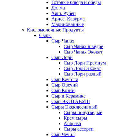
Готовые блюда и обеды
Долма
Хаш. Рубец
Ариса. Кавурма
Маринованные
Кисломолочные Продукты
Сыры
Сыр Чанах
Сыр Чанах в ведре
Сыр Чанах Экокат
Сыр Лори
Сыр Лори Премиум
Сыр Лори Экокат
Сыр Лори разный
Сыр Качотта
Сыр Овечий
Сыр Козий
Сыр в Керамике
Сыр ЭКОТАВУШ
Сыры Эксклюзивный
Сыры полутведые
Крем сыры
Antipasti
Сыры ассорти
Сыр Чечил