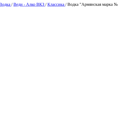
 Водка
/
Веди - Алко ВКЗ
/
Классика
/
Водка "Армянская марка №