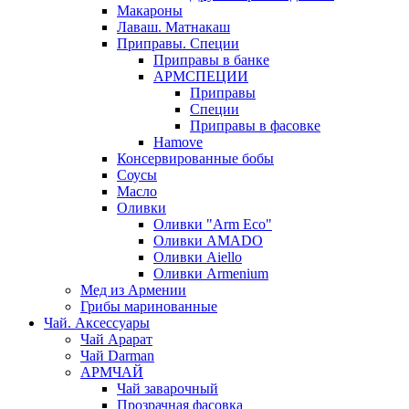
Макароны
Лаваш. Матнакаш
Приправы. Специи
Приправы в банке
АРМСПЕЦИИ
Приправы
Специи
Приправы в фасовке
Hamove
Консервированные бобы
Соусы
Масло
Оливки
Оливки "Arm Eco"
Оливки AMADO
Оливки Aiello
Оливки Armenium
Мед из Армении
Грибы маринованные
Чай. Аксессуары
Чай Арарат
Чай Darman
АРМЧАЙ
Чай заварочный
Прозрачная фасовка