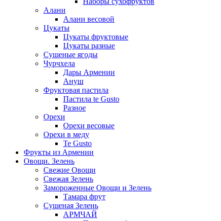
Наборы сухофруктов
Алани
Алани весовой
Цукаты
Цукаты фруктовые
Цукаты разные
Сушеные ягоды
Чурчхела
Дары Армении
Ануш
Фруктовая пастила
Пастила te Gusto
Разное
Орехи
Орехи весовые
Орехи в меду
Te Gusto
Фрукты из Армении
Овощи. Зелень
Свежие Овощи
Свежая Зелень
Замороженные Овощи и Зелень
Тамара фрут
Сушеная Зелень
АРМЧАЙ