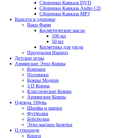
Сборники Кавказа DVD
Сборники Кавказа Audio CD
Сборники Кавказа MP3
Красота и здоровье
Ваки Фарм
Косметические масла
100 мл
50 мл
Косметика для ухода
Продукция Наринэ
Детские игры
Армянские Этно Ковры
Коврики
Половики
Ковры Модерн
3 D Ковры
Классические Ковры
Армянские Ковры
Одежда. Обувь
Шарфы и шапки
Футболки
Бейсболки
Этно масики балетки
О геноциде
Книги