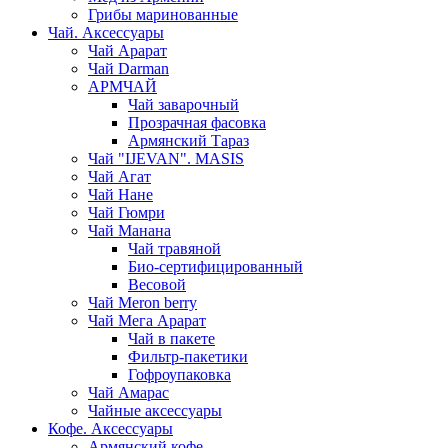
Грибы маринованные
Чай. Аксессуары
Чай Арарат
Чай Darman
АРМЧАЙ
Чай заварочный
Прозрачная фасовка
Армянский Тараз
Чай "IJEVAN". MASIS
Чай Агат
Чай Нане
Чай Гюмри
Чай Манана
Чай травяной
Био-сертифицированный
Весовой
Чай Meron berry
Чай Мега Арарат
Чай в пакете
Фильтр-пакетики
Гофроупаковка
Чай Амарас
Чайные аксессуары
Кофе. Аксессуары
Армянский кофе