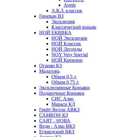
Avetis
А.К.З. классик
Гиневан ВЗ
Эксклюзив
Классический коньяк
НОЙ ЕКВВКА
НОЙ Эксклюзив
НОЙ Классик
НОЙ Легенды
NOY Very Speсial
НОЙ Кремлин
Оганян КЗ
Мадатовъ
Объем 0,5 л
Объем 0,75 л
Эксклюзивные Коньяки
Подарочные Коньяки
СИС Алко
Мараси КД
Грейт Велли АВКЗ
САМКОН КЗ
САЯТ - НОВА
Веди - Алко ВКЗ
Егвардский ВКЗ