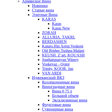
Армянское Вино
Новинки
Старые вина
Элитные Вина
KARAS
Karas
Karas New
ZORAH
ALLURIA. TAKRI.
BERDASHEN
Kataro.Hin Areni.Voskeni
Old Bridge.Tushpa.Malani
KEUSH. Z’art. KOUASH
Jraghatspanyan Winery
Voskevaz - Qotot
Trinity. KOOR. Jan
VAN ARDI
Иджеванский ВКЗ
Коллекционные вина
Виноградные вина
Вина 0,75 л
Большой объем
Эксклюзивные вина
Фруктовые вина
Cувенирные вина