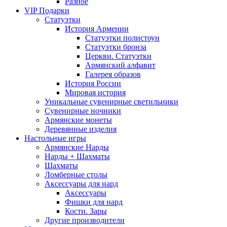
Разное
VIP Подарки
Статуэтки
История Армении
Статуэтки полистоун
Статуэтки бронза
Церкви. Статуэтки
Армянский алфавит
Галерея образов
История России
Мировая история
Уникальные сувенирные светильники
Сувенирные ночники
Армянские монеты
Деревянные изделия
Настольные игры
Армянские Нарды
Нарды + Шахматы
Шахматы
Ломберные столы
Аксессуары для нард
Аксессуары
Фишки для нард
Кости. Зары
Другие производители