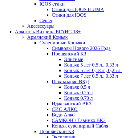
IQOS стики
Стики для IQOS ILUMA
Стики для IQOS
Сenter
Акссессуары
Алкоголь Витрина ЕГАИС 18+
Армянский Коньяк
Сувенирные Коньяки
Символы Нового 2026 Года
Прошянский КЗ
Элитные
Коньяк 5 лет 0,5 л., 0,33 л
Коньяк 5 лет 0,18 л., 0,25 л.
Коньяк 7 лет 0,5 л., 0,33 л
Шахназарян ВКД
Коньяк 0,5 л
Коньяк 0,25 л
Коньяк 0,70 л
Иджеванский ВКЗ
СИС АЛКО
Веди Алко
САМКОН / Тавинко ВКЗ
Коньяк сувенирный Сабля
Прошянский КЗ
Эксклюзив