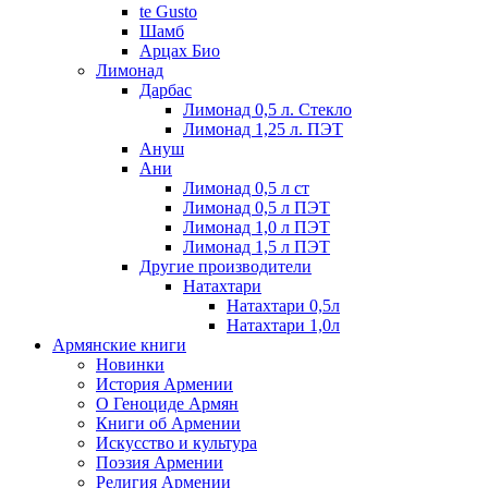
te Gusto
Шамб
Арцах Био
Лимонад
Дарбас
Лимонад 0,5 л. Стекло
Лимонад 1,25 л. ПЭТ
Ануш
Ани
Лимонад 0,5 л ст
Лимонад 0,5 л ПЭТ
Лимонад 1,0 л ПЭТ
Лимонад 1,5 л ПЭТ
Другие производители
Натахтари
Натахтари 0,5л
Натахтари 1,0л
Армянские книги
Новинки
История Армении
О Геноциде Армян
Книги об Армении
Иcкусство и культура
Поэзия Армении
Религия Армении