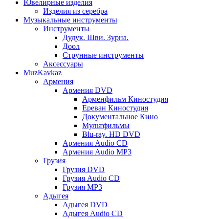
Ювелирные изделия
Изделия из серебра
Музыкальные инструменты
Инструменты
Дудук. Шви. Зурна.
Доол
Струнные инструменты
Аксессуары
MuzKavkaz
Армения
Армения DVD
Арменфильм Киностудия
Ереван Киностудия
Документальное Кино
Мультфильмы
Blu-ray. HD DVD
Армения Audio CD
Армения Audio MP3
Грузия
Грузия DVD
Грузия Audio CD
Грузия MP3
Адыгея
Адыгея DVD
Адыгея Audio CD