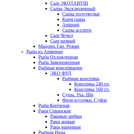
Сыр ЭКОТАВУШ
Сыры Эксклюзивный
Сыры полутведые
Крем сыры
Antipasti
Сыры ассорти
Сыр Чечил
Сыр разный
Мацони.Тан. Режан
Рыба из Армении
Рыба Охлажденная
Рыба Замороженная
Рыбные консервации
ЭКО ФУД
Рыбные консервы
Консервы 240 гр.
Консервы 160 гр.
Супы. Уха. Щи
Филе-кусочки. Суфле
Рыба Копченая
Раки Севанские
Раковые шейки
Раки живые
Раки варенные
Рыбная Икра