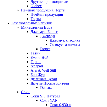
Другие производители
Globex
Печёная продукция. Торты
Печёная продукция
Торты
Безалкогольные напитки
Минеральная Вода
Джермук. Бюрег
Джермук
Джермук классика
Со вкусом лимона
Бюрег
Татни
Бжни. Ной
Гарни
Апаран
Ararat. Well Still
Бон Жур
Дилижан. Зулал
Другие Производители
Dausuz
Соки
Соки SIS Натурал
Соки YAN
Соки 0,930 л