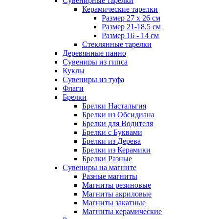
Сувенирные тарелки
Керамические тарелки
Размер 27 х 26 см
Размер 21-18,5 см
Размер 16 - 14 см
Стеклянные тарелки
Деревянные панно
Сувениры из гипса
Куклы
Сувениры из туфа
Флаги
Брелки
Брелки Настальгия
Брелки из Обсидиана
Брелки для Водителя
Брелки с Буквами
Брелки из Дерева
Брелки из Керамики
Брелки Разные
Сувениры на магните
Разные магниты
Магниты резиновые
Магниты акриловые
Магниты закатные
Магниты керамические