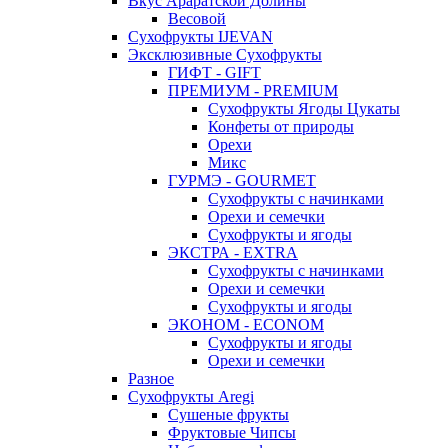
Вкус Араратской Долины
Весовой
Сухофрукты IJEVAN
Эксклюзивные Сухофрукты
ГИФТ - GIFT
ПРЕМИУМ - PREMIUM
Сухофрукты Ягоды Цукаты
Конфеты от природы
Орехи
Микс
ГУРМЭ - GOURMET
Сухофрукты с начинками
Орехи и семечки
Сухофрукты и ягоды
ЭКСТРА - EXTRA
Сухофрукты с начинками
Орехи и семечки
Сухофрукты и ягоды
ЭКОНОМ - ECONOM
Сухофрукты и ягоды
Орехи и семечки
Разное
Сухофрукты Aregi
Сушеные фрукты
Фруктовые Чипсы