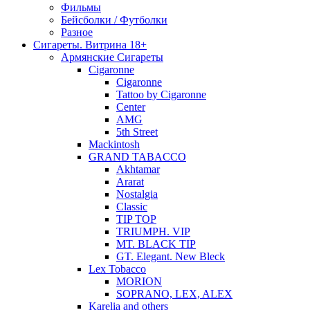
Фильмы
Бейсболки / Футболки
Разное
Сигареты. Витрина 18+
Армянские Сигареты
Cigaronne
Cigaronne
Tattoo by Cigaronne
Center
AMG
5th Street
Mackintosh
GRAND TABACCO
Akhtamar
Ararat
Nostalgia
Classic
TIP TOP
TRIUMPH. VIP
MT. BLACK TIP
GT. Elegant. New Bleck
Lex Tobacco
MORION
SOPRANO, LEX, ALEX
Karelia and others