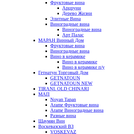
Фруктовые вина
Арцруни
Дерево Жизни
Элитные Вина
Виноградные вина
Виноградные вина
Арт Палас
МАРАН Винный Дом
Фруктовые вина
Виноградные вина
Вино в керамике
Вино в керамике
Вино в керамике п/у
Гетнатун Торговый Дом
GETNATOUN
GETNATOUN NEW
TIRANI. OLD CHINARI
МАП
Noyan Tapan
Arame Фруктовые вина
Arame Виноградные вина
Разные вина
Шаумян Вин
Воскевазский ВЗ
VOSKEVAZ