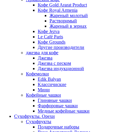
Кофе Gold Ararat Product
Кофе Royal Armenia
Жареный молотый
Растворимый
Жареный в зернах
Кофе Jezva
Le Café Paris
Кофе Grounds
Другие производители
джезва для кофе
Джезва
Джезва с песком
Джезва индукционной
Кофемолки
Edik Balyan
Классичиские
Мини
Кофейные чашки
Глиняные чашки
Фарфоровые чашки
Медные кофейные чашки
Сухофрукты. Орехи
Сухофрукты
Подарочные наборы