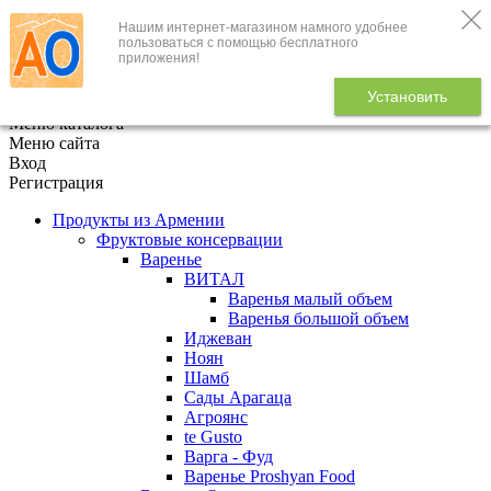
Нашим интернет-магазином намного удобнее
+7 (495) 646-888-1
пользоваться с помощью бесплатного
приложения!
В корзине
0
товаров
Установить
x
Меню каталога
Меню сайта
Вход
Регистрация
Продукты из Армении
Фруктовые консервации
Варенье
ВИТАЛ
Варенья малый объем
Варенья большой объем
Иджеван
Ноян
Шамб
Сады Арагаца
Агроянс
te Gusto
Варга - Фуд
Варенье Proshyan Food