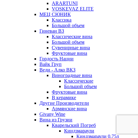
ARARTUNI
VOSKEVAZ ELITE
МЕЦ СЮНИК
Классика
Большой объем
Гиневан ВЗ
Классические вина
Большой объем
Сувенирные вина
Фруктовые вина
Гордость Нации
Вайк Груп
Веди - Алко ВКЗ
Виноградные вина
Классические
Большой объем
Фруктовые вина
В керамике
Другие Производители
Армянские вина
Givany Wine
Вина из Грузии
Кварельский Погреб
Киндзмараули
Киндзмараули 0,75л