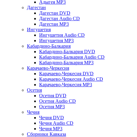
Адыгея MP3
Дагестан
Дагестан DVD
Дагестан Audio CD
Дагестан MP3
Ингушетия
Ингушетия Audio CD
Ингушетия MP3
Кабардино-Балкария
Кабардино-Балкария DVD
Кабардино-Балкария Audio CD
Кабардино-Балкария MP3
Карачаево-Черкесия
Карачаево-Черкесия DVD
Карачаево-Черкесия Audio CD
Карачаево-Черкесия MP3
Осетия
Осетия DVD
Осетия Audio CD
Осетия MP3
Чечня
Чечня DVD
Чечня Audio CD
Чечня MP3
Сборники Кавказа