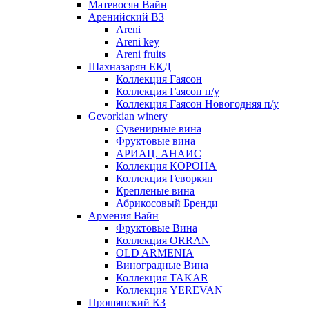
Матевосян Вайн
Аренийский ВЗ
Areni
Areni key
Areni fruits
Шахназарян ЕКД
Коллекция Гаясон
Коллекция Гаясон п/у
Коллекция Гаясон Новогодняя п/у
Gevorkian winery
Сувенирные вина
Фруктовые вина
АРИАЦ. АНАИС
Коллекция КОРОНА
Коллекция Геворкян
Крепленые вина
Абрикосовый Бренди
Армения Вайн
Фруктовые Вина
Коллекция ORRAN
OLD ARMENIA
Виноградные Вина
Коллекция TAKAR
Коллекция YEREVAN
Прошянский КЗ