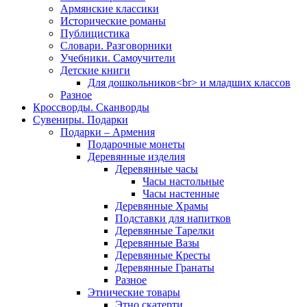
Армянские классики
Исторические романы
Публицистика
Словари. Разговорники
Учебники. Самоучители
Детские книги
Для дошкольников<br> и младших классов
Разное
Кроссворды. Сканворды
Сувениры. Подарки
Подарки – Армения
Подарочные монеты
Деревянные изделия
Деревянные часы
Часы настольные
Часы настенные
Деревянные Храмы
Подставки для напитков
Деревянные Тарелки
Деревянные Вазы
Деревянные Кресты
Деревянные Гранаты
Разное
Этнические товары
Этно скатерти