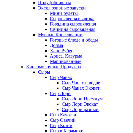
Полуфабрикаты
Эксклюзивные закуски
Мини-рулеты
Сыровяленая вырезка
Говядина сыровяленая
Свинина сыровяленая
Мясные Консервации
Готовые блюда и обеды
Долма
Хаш. Рубец
Ариса. Кавурма
Маринованные
Кисломолочные Продукты
Сыры
Сыр Чанах
Сыр Чанах в ведре
Сыр Чанах Экокат
Сыр Лори
Сыр Лори Премиум
Сыр Лори Экокат
Сыр Лори разный
Сыр Качотта
Сыр Овечий
Сыр Козий
Сыр в Керамике