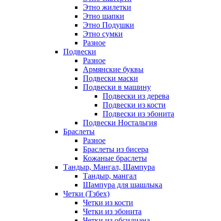
Этно жилетки
Этно шапки
Этно Подушки
Этно сумки
Разное
Подвески
Разное
Армянские буквы
Подвески маски
Подвески в машину
Подвески из дерева
Подвески из кости
Подвески из эбонита
Подвески Ностальгия
Браслеты
Разное
Браслеты из бисера
Кожаные браслеты
Тандыр, Мангал, Шампура
Тандыр, мангал
Шампура для шашлыка
Четки (Тзбех)
Четки из кости
Четки из эбонита
Четки из обсидиана