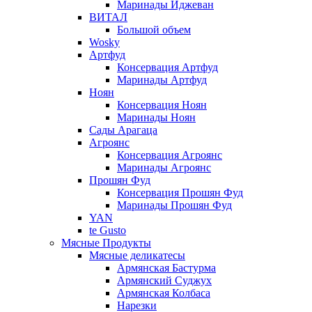
Маринады Иджеван
ВИТАЛ
Большой объем
Wosky
Артфуд
Консервация Артфуд
Маринады Артфуд
Ноян
Консервация Ноян
Маринады Ноян
Сады Арагаца
Агроянс
Консервация Агроянс
Маринады Агроянс
Прошян Фуд
Консервация Прошян Фуд
Маринады Прошян Фуд
YAN
te Gusto
Мясные Продукты
Мясные деликатесы
Армянская Бастурма
Армянский Суджух
Армянская Колбаса
Нарезки