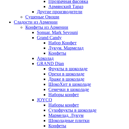
Прозрачная фасовка
Армянский Тараз
Другие производители
Сушеные Овощи
Сладости из Армении
Конфеты из Армении
Sonuar. Mark Sevouni
Grand Candy
Набор Конфет
Лукум. Мармелад
Конфеты
Арколад
GRAND Dian
Фрукты в шоколаде
Орехи в шоколаде
Драже в шоколаде
ШокоХит в шоколаде
Семечки в шоколаде
Наборы конфет
JOYCO
Наборы конфет
Сухофрукты в шоколаде
Мармелад. Лукум
Шоколадные плитки
Конфеты