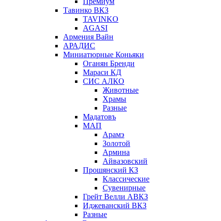
Премиум
Тавинко ВКЗ
TAVINKO
AGASI
Армения Вайн
АРАДИС
Миниатюрные Коньяки
Оганян Бренди
Мараси КД
СИС АЛКО
Животные
Храмы
Разные
Мадатовъ
МАП
Арамэ
Золотой
Армина
Айвазовский
Прошянский КЗ
Классические
Сувенирные
Грейт Велли АВКЗ
Иджеванский ВКЗ
Разные