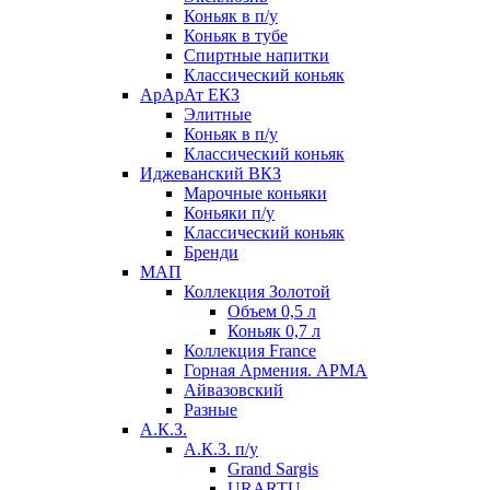
Коньяк в п/у
Коньяк в тубе
Спиртные напитки
Классический коньяк
АрАрАт ЕКЗ
Элитные
Коньяк в п/у
Классический коньяк
Иджеванский ВКЗ
Марочные коньяки
Коньяки п/у
Классический коньяк
Бренди
МАП
Коллекция Золотой
Объем 0,5 л
Коньяк 0,7 л
Коллекция France
Горная Армения. АРМА
Айвазовский
Разные
А.К.З.
А.К.З. п/у
Grand Sargis
URARTU