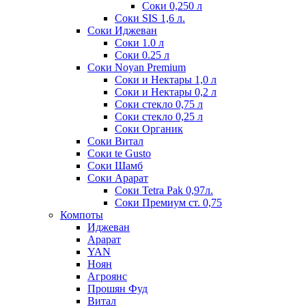
Соки 0,250 л
Соки SIS 1,6 л.
Соки Иджеван
Соки 1.0 л
Соки 0.25 л
Соки Noyan Premium
Соки и Нектары 1,0 л
Соки и Нектары 0,2 л
Соки стекло 0,75 л
Соки стекло 0,25 л
Соки Органик
Соки Витал
Соки te Gusto
Соки Шамб
Соки Арарат
Соки Tetra Pak 0,97л.
Соки Премиум ст. 0,75
Компоты
Иджеван
Арарат
YAN
Ноян
Агроянс
Прошян Фуд
Витал