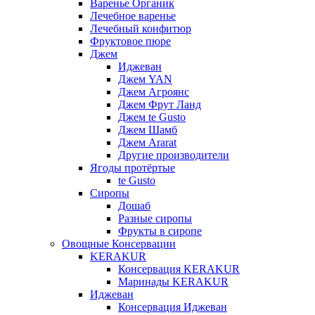
Варенье Органик
Лечебное варенье
Лечебный конфитюр
Фруктовое пюре
Джем
Иджеван
Джем YAN
Джем Агроянс
Джем Фрут Ланд
Джем te Gusto
Джем Шамб
Джем Ararat
Другие производители
Ягоды протёртые
te Gusto
Сиропы
Дошаб
Разные сиропы
Фрукты в сиропе
Овощные Консервации
KERAKUR
Консервация KERAKUR
Маринады KERAKUR
Иджеван
Консервация Иджеван