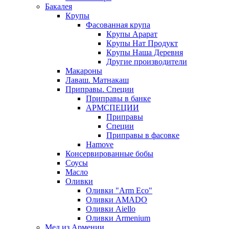
Бакалея
Крупы
Фасованная крупа
Крупы Арарат
Крупы Нат Продукт
Крупы Наша Деревня
Другие производители
Макароны
Лаваш. Матнакаш
Приправы. Специи
Приправы в банке
АРМСПЕЦИИ
Приправы
Специи
Приправы в фасовке
Hamove
Консервированные бобы
Соусы
Масло
Оливки
Оливки "Arm Eco"
Оливки AMADO
Оливки Aiello
Оливки Armenium
Мед из Армении