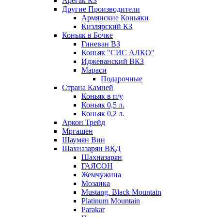
Арегак КЗ
Другие Производители
Армянские Коньяки
Кизлярский КЗ
Коньяк в Бочке
Гиневан ВЗ
Коньяк "СИС АЛКО"
Иджеванский ВКЗ
Мараси
Подарочные
Страна Камней
Коньяк в п/у
Коньяк 0,5 л.
Коньяк 0,2 л.
Аркон Трейд
Мргашен
Шаумян Вин
Шахназарян ВКД
Шахназарян
ГАЯСОН
Жемчужина
Мозаика
Mustang. Black Mountain
Platinum Mountain
Parakar