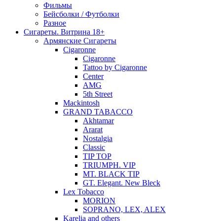
Фильмы
Бейсболки / Футболки
Разное
Сигареты. Витрина 18+
Армянские Сигареты
Cigaronne
Cigaronne
Tattoo by Cigaronne
Center
AMG
5th Street
Mackintosh
GRAND TABACCO
Akhtamar
Ararat
Nostalgia
Classic
TIP TOP
TRIUMPH. VIP
MT. BLACK TIP
GT. Elegant. New Bleck
Lex Tobacco
MORION
SOPRANO, LEX, ALEX
Karelia and others