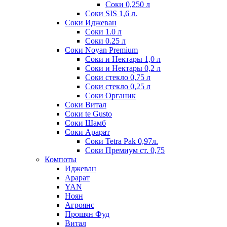
Соки 0,250 л
Соки SIS 1,6 л.
Соки Иджеван
Соки 1.0 л
Соки 0.25 л
Соки Noyan Premium
Соки и Нектары 1,0 л
Соки и Нектары 0,2 л
Соки стекло 0,75 л
Соки стекло 0,25 л
Соки Органик
Соки Витал
Соки te Gusto
Соки Шамб
Соки Арарат
Соки Tetra Pak 0,97л.
Соки Премиум ст. 0,75
Компоты
Иджеван
Арарат
YAN
Ноян
Агроянс
Прошян Фуд
Витал