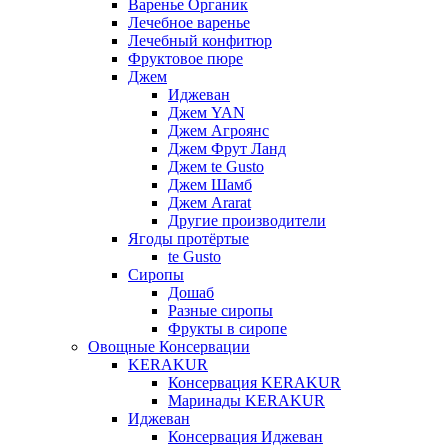
Варенье Органик
Лечебное варенье
Лечебный конфитюр
Фруктовое пюре
Джем
Иджеван
Джем YAN
Джем Агроянс
Джем Фрут Ланд
Джем te Gusto
Джем Шамб
Джем Ararat
Другие производители
Ягоды протёртые
te Gusto
Сиропы
Дошаб
Разные сиропы
Фрукты в сиропе
Овощные Консервации
KERAKUR
Консервация KERAKUR
Маринады KERAKUR
Иджеван
Консервация Иджеван