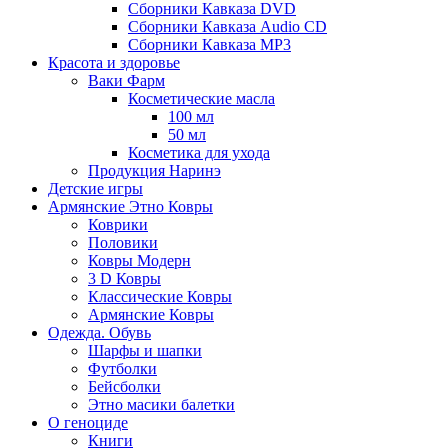
Сборники Кавказа DVD
Сборники Кавказа Audio CD
Сборники Кавказа MP3
Красота и здоровье
Ваки Фарм
Косметические масла
100 мл
50 мл
Косметика для ухода
Продукция Наринэ
Детские игры
Армянские Этно Ковры
Коврики
Половики
Ковры Модерн
3 D Ковры
Классические Ковры
Армянские Ковры
Одежда. Обувь
Шарфы и шапки
Футболки
Бейсболки
Этно масики балетки
О геноциде
Книги