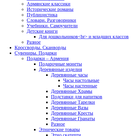
Армянские классики
Исторические романы
Публицистика
Словари. Разговорники
Учебники. Самоучители
Детские книги
Для дошкольников<br> и младших классов
Разное
Кроссворды. Сканворды
Сувениры. Подарки
Подарки – Армения
Подарочные монеты
Деревянные изделия
Деревянные часы
Часы настольные
Часы настенные
Деревянные Храмы
Подставки для напитков
Деревянные Тарелки
Деревянные Вазы
Деревянные Кресты
Деревянные Гранаты
Разное
Этнические товары
Этно скатерти