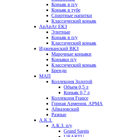
Коньяк в п/у
Коньяк в тубе
Спиртные напитки
Классический коньяк
АрАрАт ЕКЗ
Элитные
Коньяк в п/у
Классический коньяк
Иджеванский ВКЗ
Марочные коньяки
Коньяки п/у
Классический коньяк
Бренди
МАП
Коллекция Золотой
Объем 0,5 л
Коньяк 0,7 л
Коллекция France
Горная Армения. АРМА
Айвазовский
Разные
А.К.З.
А.К.З. п/у
Grand Sargis
URARTU