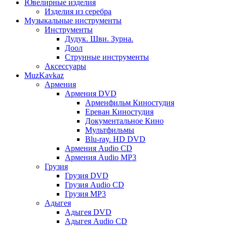
Ювелирные изделия
Изделия из серебра
Музыкальные инструменты
Инструменты
Дудук. Шви. Зурна.
Доол
Струнные инструменты
Аксессуары
MuzKavkaz
Армения
Армения DVD
Арменфильм Киностудия
Ереван Киностудия
Документальное Кино
Мультфильмы
Blu-ray. HD DVD
Армения Audio CD
Армения Audio MP3
Грузия
Грузия DVD
Грузия Audio CD
Грузия MP3
Адыгея
Адыгея DVD
Адыгея Audio CD