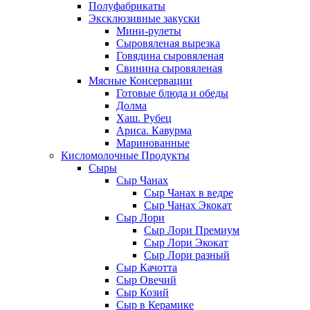
Полуфабрикаты
Эксклюзивные закуски
Мини-рулеты
Сыровяленая вырезка
Говядина сыровяленая
Свинина сыровяленая
Мясные Консервации
Готовые блюда и обеды
Долма
Хаш. Рубец
Ариса. Кавурма
Маринованные
Кисломолочные Продукты
Сыры
Сыр Чанах
Сыр Чанах в ведре
Сыр Чанах Экокат
Сыр Лори
Сыр Лори Премиум
Сыр Лори Экокат
Сыр Лори разный
Сыр Качотта
Сыр Овечий
Сыр Козий
Сыр в Керамике