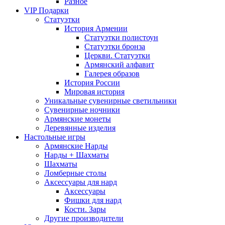
Разное
VIP Подарки
Статуэтки
История Армении
Статуэтки полистоун
Статуэтки бронза
Церкви. Статуэтки
Армянский алфавит
Галерея образов
История России
Мировая история
Уникальные сувенирные светильники
Сувенирные ночники
Армянские монеты
Деревянные изделия
Настольные игры
Армянские Нарды
Нарды + Шахматы
Шахматы
Ломберные столы
Аксессуары для нард
Аксессуары
Фишки для нард
Кости. Зары
Другие производители