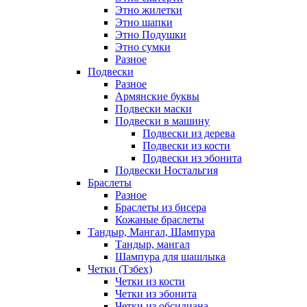
Этно жилетки
Этно шапки
Этно Подушки
Этно сумки
Разное
Подвески
Разное
Армянские буквы
Подвески маски
Подвески в машину
Подвески из дерева
Подвески из кости
Подвески из эбонита
Подвески Ностальгия
Браслеты
Разное
Браслеты из бисера
Кожаные браслеты
Тандыр, Мангал, Шампура
Тандыр, мангал
Шампура для шашлыка
Четки (Тзбех)
Четки из кости
Четки из эбонита
Четки из обсидиана