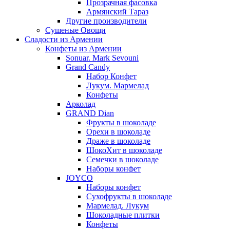
Прозрачная фасовка
Армянский Тараз
Другие производители
Сушеные Овощи
Сладости из Армении
Конфеты из Армении
Sonuar. Mark Sevouni
Grand Candy
Набор Конфет
Лукум. Мармелад
Конфеты
Арколад
GRAND Dian
Фрукты в шоколаде
Орехи в шоколаде
Драже в шоколаде
ШокоХит в шоколаде
Семечки в шоколаде
Наборы конфет
JOYCO
Наборы конфет
Сухофрукты в шоколаде
Мармелад. Лукум
Шоколадные плитки
Конфеты