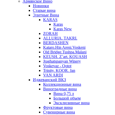
Армянское Вино
Новинки
Старые вина
Элитные Вина
KARAS
Karas
Karas New
ZORAH
ALLURIA. TAKRI.
BERDASHEN
Kataro.Hin Areni.Voskeni
Old Bridge.Tushpa.Malani
KEUSH. Z’art. KOUASH
Jraghatspanyan Winery
Voskevaz - Qotot
Trinity. KOOR. Jan
VAN ARDI
Иджеванский ВКЗ
Коллекционные вина
Виноградные вина
Вина 0,75 л
Большой объем
Эксклюзивные вина
Фруктовые вина
Cувенирные вина