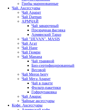
Грибы маринованные
Чай. Аксессуары
Чай Арарат
Чай Darman
АРМЧАЙ
Чай заварочный
Прозрачная фасовка
Армянский Тараз
Чай "IJEVAN". MASIS
Чай Агат
Чай Нане
Чай Гюмри
Чай Манана
Чай травяной
Био-сертифицированный
Весовой
Чай Meron berry
Чай Мега Арарат
Чай в пакете
Фильтр-пакетики
Гофроупаковка
Чай Амарас
Чайные аксессуары
Кофе. Аксессуары
Армянский кофе