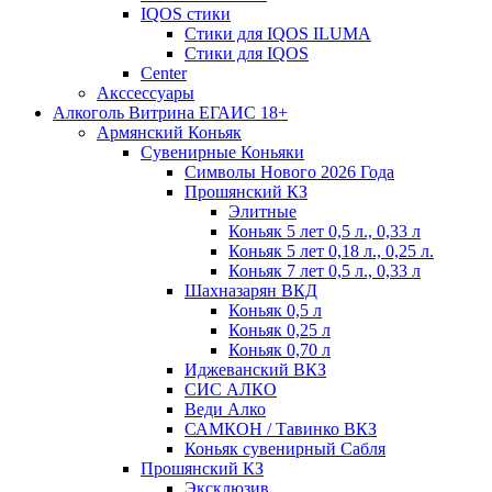
IQOS стики
Стики для IQOS ILUMA
Стики для IQOS
Сenter
Акссессуары
Алкоголь Витрина ЕГАИС 18+
Армянский Коньяк
Сувенирные Коньяки
Символы Нового 2026 Года
Прошянский КЗ
Элитные
Коньяк 5 лет 0,5 л., 0,33 л
Коньяк 5 лет 0,18 л., 0,25 л.
Коньяк 7 лет 0,5 л., 0,33 л
Шахназарян ВКД
Коньяк 0,5 л
Коньяк 0,25 л
Коньяк 0,70 л
Иджеванский ВКЗ
СИС АЛКО
Веди Алко
САМКОН / Тавинко ВКЗ
Коньяк сувенирный Сабля
Прошянский КЗ
Эксклюзив