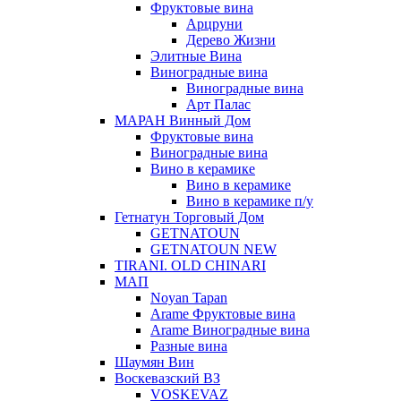
Фруктовые вина
Арцруни
Дерево Жизни
Элитные Вина
Виноградные вина
Виноградные вина
Арт Палас
МАРАН Винный Дом
Фруктовые вина
Виноградные вина
Вино в керамике
Вино в керамике
Вино в керамике п/у
Гетнатун Торговый Дом
GETNATOUN
GETNATOUN NEW
TIRANI. OLD CHINARI
МАП
Noyan Tapan
Arame Фруктовые вина
Arame Виноградные вина
Разные вина
Шаумян Вин
Воскевазский ВЗ
VOSKEVAZ