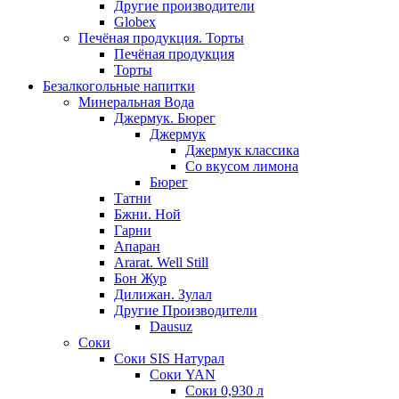
Другие производители
Globex
Печёная продукция. Торты
Печёная продукция
Торты
Безалкогольные напитки
Минеральная Вода
Джермук. Бюрег
Джермук
Джермук классика
Со вкусом лимона
Бюрег
Татни
Бжни. Ной
Гарни
Апаран
Ararat. Well Still
Бон Жур
Дилижан. Зулал
Другие Производители
Dausuz
Соки
Соки SIS Натурал
Соки YAN
Соки 0,930 л