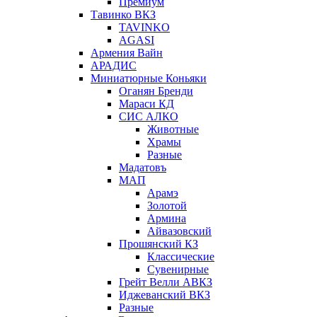
Премиум
Тавинко ВКЗ
TAVINKO
AGASI
Армения Вайн
АРАДИС
Миниатюрные Коньяки
Оганян Бренди
Мараси КД
СИС АЛКО
Животные
Храмы
Разные
Мадатовъ
МАП
Арамэ
Золотой
Армина
Айвазовский
Прошянский КЗ
Классические
Сувенирные
Грейт Велли АВКЗ
Иджеванский ВКЗ
Разные