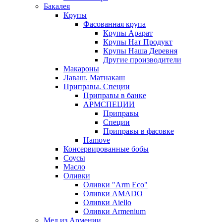
Бакалея
Крупы
Фасованная крупа
Крупы Арарат
Крупы Нат Продукт
Крупы Наша Деревня
Другие производители
Макароны
Лаваш. Матнакаш
Приправы. Специи
Приправы в банке
АРМСПЕЦИИ
Приправы
Специи
Приправы в фасовке
Hamove
Консервированные бобы
Соусы
Масло
Оливки
Оливки "Arm Eco"
Оливки AMADO
Оливки Aiello
Оливки Armenium
Мед из Армении