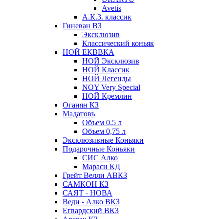
Avetis
А.К.З. классик
Гиневан ВЗ
Эксклюзив
Классический коньяк
НОЙ ЕКВВКА
НОЙ Эксклюзив
НОЙ Классик
НОЙ Легенды
NOY Very Speсial
НОЙ Кремлин
Оганян КЗ
Мадатовъ
Объем 0,5 л
Объем 0,75 л
Эксклюзивные Коньяки
Подарочные Коньяки
СИС Алко
Мараси КД
Грейт Велли АВКЗ
САМКОН КЗ
САЯТ - НОВА
Веди - Алко ВКЗ
Егвардский ВКЗ