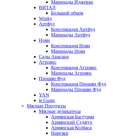
Маринады Иджеван
ВИТАЛ
Большой объем
Wosky
Артфуд
Консервация Артфуд
Маринады Артфуд
Ноян
Консервация Ноян
Маринады Ноян
Сады Арагаца
Агроянс
Консервация Агроянс
Маринады Агроянс
Прошян Фуд
Консервация Прошян Фуд
Маринады Прошян Фуд
YAN
te Gusto
Мясные Продукты
Мясные деликатесы
Армянская Бастурма
Армянский Суджух
Армянская Колбаса
Нарезки