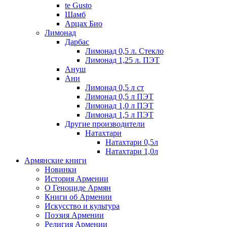
te Gusto
Шамб
Арцах Био
Лимонад
Дарбас
Лимонад 0,5 л. Стекло
Лимонад 1,25 л. ПЭТ
Ануш
Ани
Лимонад 0,5 л ст
Лимонад 0,5 л ПЭТ
Лимонад 1,0 л ПЭТ
Лимонад 1,5 л ПЭТ
Другие производители
Натахтари
Натахтари 0,5л
Натахтари 1,0л
Армянские книги
Новинки
История Армении
О Геноциде Армян
Книги об Армении
Иcкусство и культура
Поэзия Армении
Религия Армении