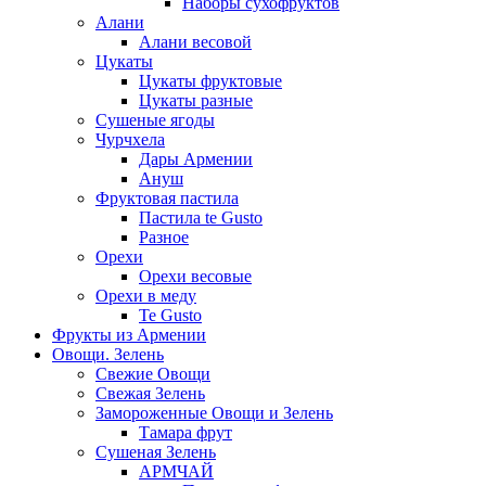
Наборы сухофруктов
Алани
Алани весовой
Цукаты
Цукаты фруктовые
Цукаты разные
Сушеные ягоды
Чурчхела
Дары Армении
Ануш
Фруктовая пастила
Пастила te Gusto
Разное
Орехи
Орехи весовые
Орехи в меду
Te Gusto
Фрукты из Армении
Овощи. Зелень
Свежие Овощи
Свежая Зелень
Замороженные Овощи и Зелень
Тамара фрут
Сушеная Зелень
АРМЧАЙ