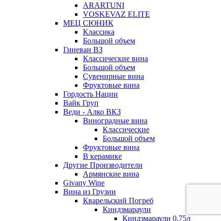
ARARTUNI
VOSKEVAZ ELITE
МЕЦ СЮНИК
Классика
Большой объем
Гиневан ВЗ
Классические вина
Большой объем
Сувенирные вина
Фруктовые вина
Гордость Нации
Вайк Груп
Веди - Алко ВКЗ
Виноградные вина
Классические
Большой объем
Фруктовые вина
В керамике
Другие Производители
Армянские вина
Givany Wine
Вина из Грузии
Кварельский Погреб
Киндзмараули
Киндзмараули 0,75л