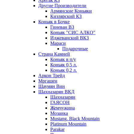
Арегак КЗ
Другие Производители
Армянские Коньяки
Кизлярский КЗ
Коньяк в Бочке
Гиневан ВЗ
Коньяк "СИС АЛКО"
Иджеванский ВКЗ
Мараси
Подарочные
Страна Камней
Коньяк в п/у
Коньяк 0,5 л.
Коньяк 0,2 л.
Аркон Трейд
Мргашен
Шаумян Вин
Шахназарян ВКД
Шахназарян
ГАЯСОН
Жемчужина
Мозаика
Mustang. Black Mountain
Platinum Mountain
Parakar