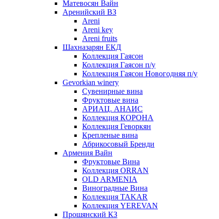
Матевосян Вайн
Аренийский ВЗ
Areni
Areni key
Areni fruits
Шахназарян ЕКД
Коллекция Гаясон
Коллекция Гаясон п/у
Коллекция Гаясон Новогодняя п/у
Gevorkian winery
Сувенирные вина
Фруктовые вина
АРИАЦ. АНАИС
Коллекция КОРОНА
Коллекция Геворкян
Крепленые вина
Абрикосовый Бренди
Армения Вайн
Фруктовые Вина
Коллекция ORRAN
OLD ARMENIA
Виноградные Вина
Коллекция TAKAR
Коллекция YEREVAN
Прошянский КЗ