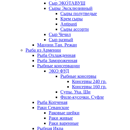
Сыр ЭКОТАВУШ
Сыры Эксклюзивный
Сыры полутведые
Крем сыры
Antipasti
Сыры ассорти
Сыр Чечил
Сыр разный
Мацони.Тан. Режан
Рыба из Армении
Рыба Охлажденная
Рыба Замороженная
Рыбные консервации
ЭКО ФУД
Рыбные консервы
Консервы 240 гр.
Консервы 160 гр.
Супы. Уха. Щи
Филе-кусочки. Суфле
Рыба Копченая
Раки Севанские
Раковые шейки
Раки живые
Раки варенные
Рыбная Икра