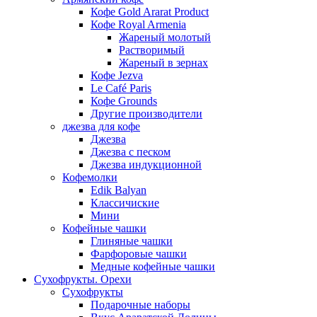
Кофе Gold Ararat Product
Кофе Royal Armenia
Жареный молотый
Растворимый
Жареный в зернах
Кофе Jezva
Le Café Paris
Кофе Grounds
Другие производители
джезва для кофе
Джезва
Джезва с песком
Джезва индукционной
Кофемолки
Edik Balyan
Классичиские
Мини
Кофейные чашки
Глиняные чашки
Фарфоровые чашки
Медные кофейные чашки
Сухофрукты. Орехи
Сухофрукты
Подарочные наборы