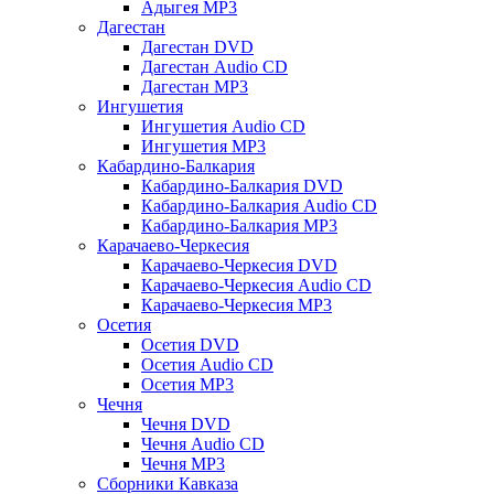
Адыгея MP3
Дагестан
Дагестан DVD
Дагестан Audio CD
Дагестан MP3
Ингушетия
Ингушетия Audio CD
Ингушетия MP3
Кабардино-Балкария
Кабардино-Балкария DVD
Кабардино-Балкария Audio CD
Кабардино-Балкария MP3
Карачаево-Черкесия
Карачаево-Черкесия DVD
Карачаево-Черкесия Audio CD
Карачаево-Черкесия MP3
Осетия
Осетия DVD
Осетия Audio CD
Осетия MP3
Чечня
Чечня DVD
Чечня Audio CD
Чечня MP3
Сборники Кавказа