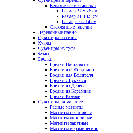
Сувенирные тарелки
Керамические тарелки
Размер 27 х 26 см
Размер 21-18,5 см
Размер 16 - 14 см
Стеклянные тарелки
Деревянные панно
Сувениры из гипса
Куклы
Сувениры из туфа
Флаги
Брелки
Брелки Настальгия
Брелки из Обсидиана
Брелки для Водителя
Брелки с Буквами
Брелки из Дерева
Брелки из Керамики
Брелки Разные
Сувениры на магните
Разные магниты
Магниты резиновые
Магниты акриловые
Магниты закатные
Магниты керамические