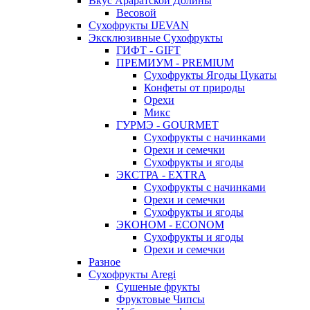
Вкус Араратской Долины
Весовой
Сухофрукты IJEVAN
Эксклюзивные Сухофрукты
ГИФТ - GIFT
ПРЕМИУМ - PREMIUM
Сухофрукты Ягоды Цукаты
Конфеты от природы
Орехи
Микс
ГУРМЭ - GOURMET
Сухофрукты с начинками
Орехи и семечки
Сухофрукты и ягоды
ЭКСТРА - EXTRA
Сухофрукты с начинками
Орехи и семечки
Сухофрукты и ягоды
ЭКОНОМ - ECONOM
Сухофрукты и ягоды
Орехи и семечки
Разное
Сухофрукты Aregi
Сушеные фрукты
Фруктовые Чипсы