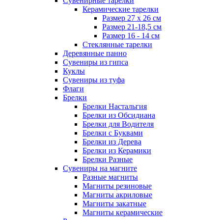
Сувенирные тарелки
Керамические тарелки
Размер 27 х 26 см
Размер 21-18,5 см
Размер 16 - 14 см
Стеклянные тарелки
Деревянные панно
Сувениры из гипса
Куклы
Сувениры из туфа
Флаги
Брелки
Брелки Настальгия
Брелки из Обсидиана
Брелки для Водителя
Брелки с Буквами
Брелки из Дерева
Брелки из Керамики
Брелки Разные
Сувениры на магните
Разные магниты
Магниты резиновые
Магниты акриловые
Магниты закатные
Магниты керамические