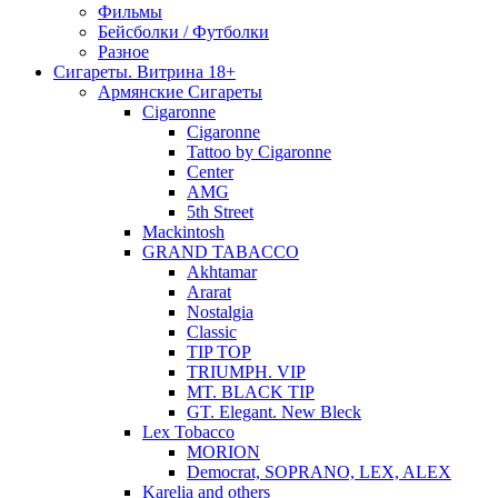
Фильмы
Бейсболки / Футболки
Разное
Сигареты. Витрина 18+
Армянские Сигареты
Cigaronne
Cigaronne
Tattoo by Cigaronne
Center
AMG
5th Street
Mackintosh
GRAND TABACCO
Akhtamar
Ararat
Nostalgia
Classic
TIP TOP
TRIUMPH. VIP
MT. BLACK TIP
GT. Elegant. New Bleck
Lex Tobacco
MORION
Democrat, SOPRANO, LEX, ALEX
Karelia and others