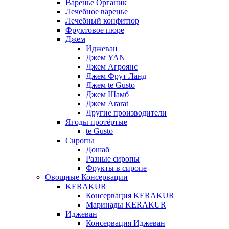
Варенье Органик
Лечебное варенье
Лечебный конфитюр
Фруктовое пюре
Джем
Иджеван
Джем YAN
Джем Агроянс
Джем Фрут Ланд
Джем te Gusto
Джем Шамб
Джем Ararat
Другие производители
Ягоды протёртые
te Gusto
Сиропы
Дошаб
Разные сиропы
Фрукты в сиропе
Овощные Консервации
KERAKUR
Консервация KERAKUR
Маринады KERAKUR
Иджеван
Консервация Иджеван