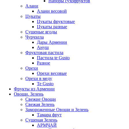
Наборы сухофруктов
Алани
Алани весовой
Цукаты
Цукаты фруктовые
Цукаты разные
Сушеные ягоды
Чурчхела
Дары Армении
Ануш
Фруктовая пастила
Пастила te Gusto
Разное
Орехи
Орехи весовые
Орехи в меду
Te Gusto
Фрукты из Армении
Овощи. Зелень
Свежие Овощи
Свежая Зелень
Замороженные Овощи и Зелень
Тамара фрут
Сушеная Зелень
АРМЧАЙ