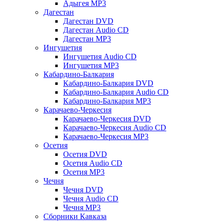
Адыгея MP3
Дагестан
Дагестан DVD
Дагестан Audio CD
Дагестан MP3
Ингушетия
Ингушетия Audio CD
Ингушетия MP3
Кабардино-Балкария
Кабардино-Балкария DVD
Кабардино-Балкария Audio CD
Кабардино-Балкария MP3
Карачаево-Черкесия
Карачаево-Черкесия DVD
Карачаево-Черкесия Audio CD
Карачаево-Черкесия MP3
Осетия
Осетия DVD
Осетия Audio CD
Осетия MP3
Чечня
Чечня DVD
Чечня Audio CD
Чечня MP3
Сборники Кавказа