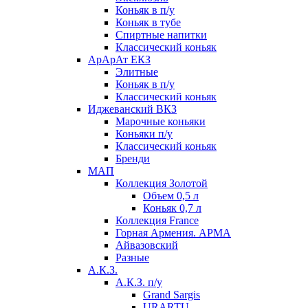
Коньяк в п/у
Коньяк в тубе
Спиртные напитки
Классический коньяк
АрАрАт ЕКЗ
Элитные
Коньяк в п/у
Классический коньяк
Иджеванский ВКЗ
Марочные коньяки
Коньяки п/у
Классический коньяк
Бренди
МАП
Коллекция Золотой
Объем 0,5 л
Коньяк 0,7 л
Коллекция France
Горная Армения. АРМА
Айвазовский
Разные
А.К.З.
А.К.З. п/у
Grand Sargis
URARTU