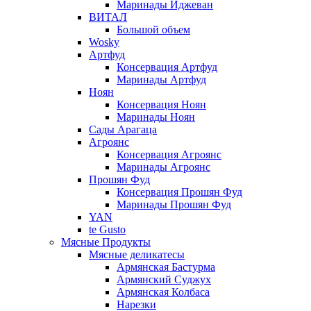
Маринады Иджеван
ВИТАЛ
Большой объем
Wosky
Артфуд
Консервация Артфуд
Маринады Артфуд
Ноян
Консервация Ноян
Маринады Ноян
Сады Арагаца
Агроянс
Консервация Агроянс
Маринады Агроянс
Прошян Фуд
Консервация Прошян Фуд
Маринады Прошян Фуд
YAN
te Gusto
Мясные Продукты
Мясные деликатесы
Армянская Бастурма
Армянский Суджух
Армянская Колбаса
Нарезки