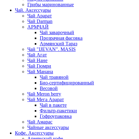
Грибы маринованные
Чай. Аксессуары
Чай Арарат
Чай Darman
АРМЧАЙ
Чай заварочный
Прозрачная фасовка
Армянский Тараз
Чай "IJEVAN". MASIS
Чай Агат
Чай Нане
Чай Гюмри
Чай Манана
Чай травяной
Био-сертифицированный
Весовой
Чай Meron berry
Чай Мега Арарат
Чай в пакете
Фильтр-пакетики
Гофроупаковка
Чай Амарас
Чайные аксессуары
Кофе. Аксессуары
Армянский кофе