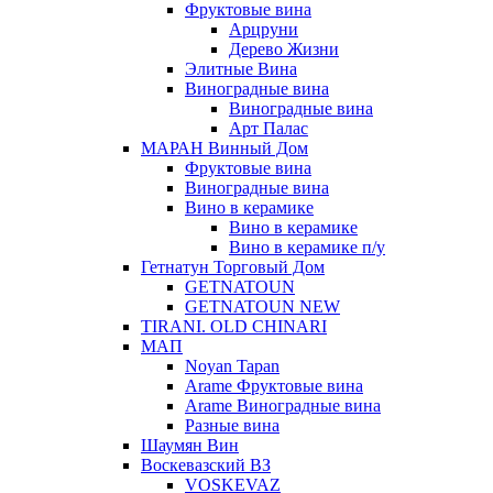
Фруктовые вина
Арцруни
Дерево Жизни
Элитные Вина
Виноградные вина
Виноградные вина
Арт Палас
МАРАН Винный Дом
Фруктовые вина
Виноградные вина
Вино в керамике
Вино в керамике
Вино в керамике п/у
Гетнатун Торговый Дом
GETNATOUN
GETNATOUN NEW
TIRANI. OLD CHINARI
МАП
Noyan Tapan
Arame Фруктовые вина
Arame Виноградные вина
Разные вина
Шаумян Вин
Воскевазский ВЗ
VOSKEVAZ