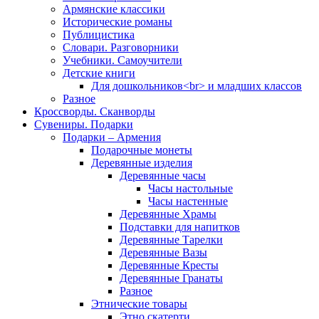
Армянские классики
Исторические романы
Публицистика
Словари. Разговорники
Учебники. Самоучители
Детские книги
Для дошкольников<br> и младших классов
Разное
Кроссворды. Сканворды
Сувениры. Подарки
Подарки – Армения
Подарочные монеты
Деревянные изделия
Деревянные часы
Часы настольные
Часы настенные
Деревянные Храмы
Подставки для напитков
Деревянные Тарелки
Деревянные Вазы
Деревянные Кресты
Деревянные Гранаты
Разное
Этнические товары
Этно скатерти