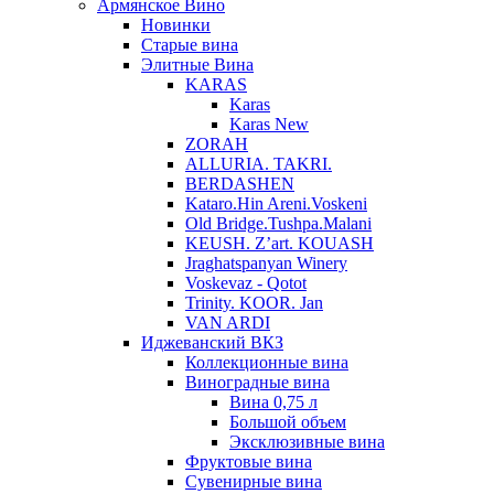
Армянское Вино
Новинки
Старые вина
Элитные Вина
KARAS
Karas
Karas New
ZORAH
ALLURIA. TAKRI.
BERDASHEN
Kataro.Hin Areni.Voskeni
Old Bridge.Tushpa.Malani
KEUSH. Z’art. KOUASH
Jraghatspanyan Winery
Voskevaz - Qotot
Trinity. KOOR. Jan
VAN ARDI
Иджеванский ВКЗ
Коллекционные вина
Виноградные вина
Вина 0,75 л
Большой объем
Эксклюзивные вина
Фруктовые вина
Cувенирные вина