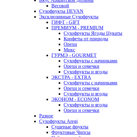
Вкус Араратской Долины
Весовой
Сухофрукты IJEVAN
Эксклюзивные Сухофрукты
ГИФТ - GIFT
ПРЕМИУМ - PREMIUM
Сухофрукты Ягоды Цукаты
Конфеты от природы
Орехи
Микс
ГУРМЭ - GOURMET
Сухофрукты с начинками
Орехи и семечки
Сухофрукты и ягоды
ЭКСТРА - EXTRA
Сухофрукты с начинками
Орехи и семечки
Сухофрукты и ягоды
ЭКОНОМ - ECONOM
Сухофрукты и ягоды
Орехи и семечки
Разное
Сухофрукты Aregi
Сушеные фрукты
Фруктовые Чипсы