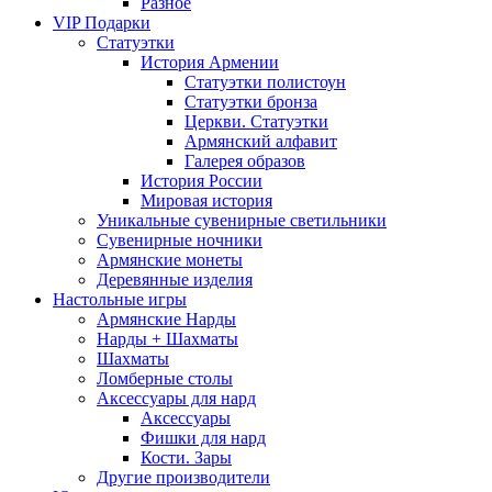
Разное
VIP Подарки
Статуэтки
История Армении
Статуэтки полистоун
Статуэтки бронза
Церкви. Статуэтки
Армянский алфавит
Галерея образов
История России
Мировая история
Уникальные сувенирные светильники
Сувенирные ночники
Армянские монеты
Деревянные изделия
Настольные игры
Армянские Нарды
Нарды + Шахматы
Шахматы
Ломберные столы
Аксессуары для нард
Аксессуары
Фишки для нард
Кости. Зары
Другие производители