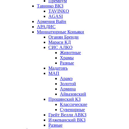
Премиум
Тавинко ВКЗ
TAVINKO
AGASI
Армения Вайн
АРАДИС
Миниатюрные Коньяки
Оганян Бренди
Мараси КД
СИС АЛКО
Животные
Храмы
Разные
Мадатовъ
МАП
Арамэ
Золотой
Армина
Айвазовский
Прошянский КЗ
Классические
Сувенирные
Грейт Велли АВКЗ
Иджеванский ВКЗ
Разные