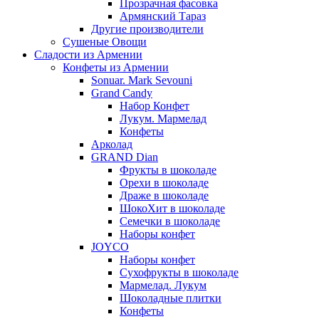
Прозрачная фасовка
Армянский Тараз
Другие производители
Сушеные Овощи
Сладости из Армении
Конфеты из Армении
Sonuar. Mark Sevouni
Grand Candy
Набор Конфет
Лукум. Мармелад
Конфеты
Арколад
GRAND Dian
Фрукты в шоколаде
Орехи в шоколаде
Драже в шоколаде
ШокоХит в шоколаде
Семечки в шоколаде
Наборы конфет
JOYCO
Наборы конфет
Сухофрукты в шоколаде
Мармелад. Лукум
Шоколадные плитки
Конфеты