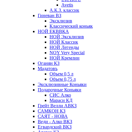
Avetis
А.К.З. классик
Гиневан ВЗ
Эксклюзив
Классический коньяк
НОЙ ЕКВВКА
НОЙ Эксклюзив
НОЙ Классик
НОЙ Легенды
NOY Very Speсial
НОЙ Кремлин
Оганян КЗ
Мадатовъ
Объем 0,5 л
Объем 0,75 л
Эксклюзивные Коньяки
Подарочные Коньяки
СИС Алко
Мараси КД
Грейт Велли АВКЗ
САМКОН КЗ
САЯТ - НОВА
Веди - Алко ВКЗ
Егвардский ВКЗ