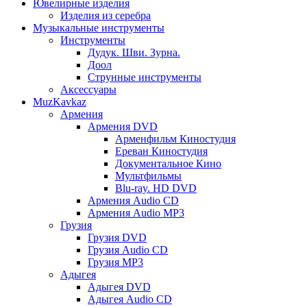
Ювелирные изделия
Изделия из серебра
Музыкальные инструменты
Инструменты
Дудук. Шви. Зурна.
Доол
Струнные инструменты
Аксессуары
MuzKavkaz
Армения
Армения DVD
Арменфильм Киностудия
Ереван Киностудия
Документальное Кино
Мультфильмы
Blu-ray. HD DVD
Армения Audio CD
Армения Audio MP3
Грузия
Грузия DVD
Грузия Audio CD
Грузия MP3
Адыгея
Адыгея DVD
Адыгея Audio CD