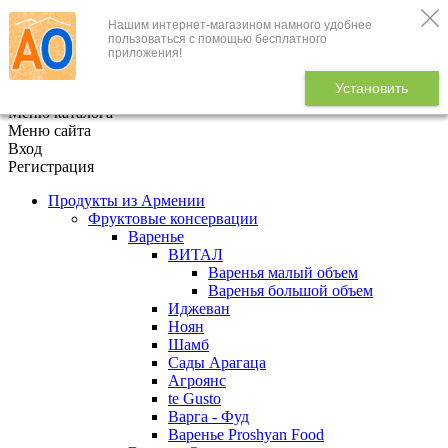
Нашим интернет-магазином намного удобнее
+7 (495) 646-888-1
пользоваться с помощью бесплатного
приложения!
В корзине
0
товаров
Установить
x
Меню каталога
Меню сайта
Вход
Регистрация
Продукты из Армении
Фруктовые консервации
Варенье
ВИТАЛ
Варенья малый объем
Варенья большой объем
Иджеван
Ноян
Шамб
Сады Арагаца
Агроянс
te Gusto
Варга - Фуд
Варенье Proshyan Food