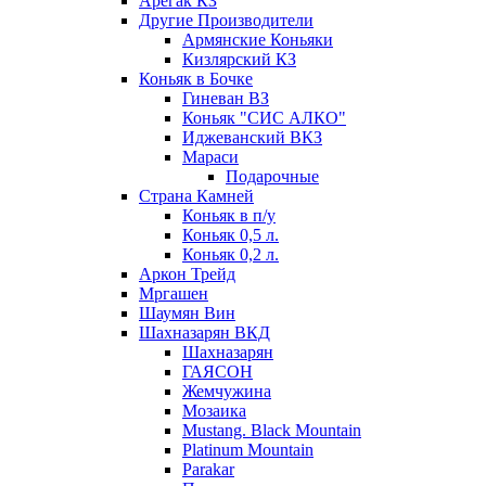
Арегак КЗ
Другие Производители
Армянские Коньяки
Кизлярский КЗ
Коньяк в Бочке
Гиневан ВЗ
Коньяк "СИС АЛКО"
Иджеванский ВКЗ
Мараси
Подарочные
Страна Камней
Коньяк в п/у
Коньяк 0,5 л.
Коньяк 0,2 л.
Аркон Трейд
Мргашен
Шаумян Вин
Шахназарян ВКД
Шахназарян
ГАЯСОН
Жемчужина
Мозаика
Mustang. Black Mountain
Platinum Mountain
Parakar