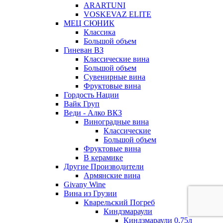
ARARTUNI
VOSKEVAZ ELITE
МЕЦ СЮНИК
Классика
Большой объем
Гиневан ВЗ
Классические вина
Большой объем
Сувенирные вина
Фруктовые вина
Гордость Нации
Вайк Груп
Веди - Алко ВКЗ
Виноградные вина
Классические
Большой объем
Фруктовые вина
В керамике
Другие Производители
Армянские вина
Givany Wine
Вина из Грузии
Кварельский Погреб
Киндзмараули
Киндзмараули 0,75л