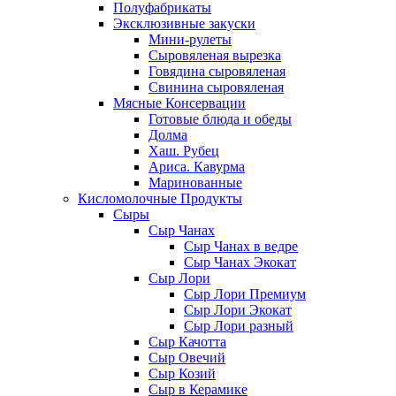
Полуфабрикаты
Эксклюзивные закуски
Мини-рулеты
Сыровяленая вырезка
Говядина сыровяленая
Свинина сыровяленая
Мясные Консервации
Готовые блюда и обеды
Долма
Хаш. Рубец
Ариса. Кавурма
Маринованные
Кисломолочные Продукты
Сыры
Сыр Чанах
Сыр Чанах в ведре
Сыр Чанах Экокат
Сыр Лори
Сыр Лори Премиум
Сыр Лори Экокат
Сыр Лори разный
Сыр Качотта
Сыр Овечий
Сыр Козий
Сыр в Керамике