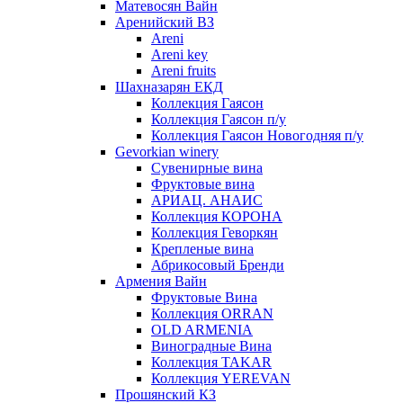
Матевосян Вайн
Аренийский ВЗ
Areni
Areni key
Areni fruits
Шахназарян ЕКД
Коллекция Гаясон
Коллекция Гаясон п/у
Коллекция Гаясон Новогодняя п/у
Gevorkian winery
Сувенирные вина
Фруктовые вина
АРИАЦ. АНАИС
Коллекция КОРОНА
Коллекция Геворкян
Крепленые вина
Абрикосовый Бренди
Армения Вайн
Фруктовые Вина
Коллекция ORRAN
OLD ARMENIA
Виноградные Вина
Коллекция TAKAR
Коллекция YEREVAN
Прошянский КЗ