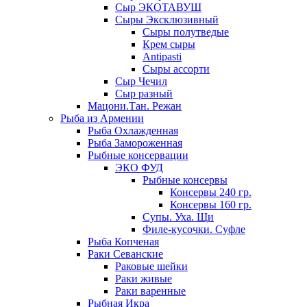
Сыр ЭКОТАВУШ
Сыры Эксклюзивный
Сыры полутведые
Крем сыры
Antipasti
Сыры ассорти
Сыр Чечил
Сыр разный
Мацони.Тан. Режан
Рыба из Армении
Рыба Охлажденная
Рыба Замороженная
Рыбные консервации
ЭКО ФУД
Рыбные консервы
Консервы 240 гр.
Консервы 160 гр.
Супы. Уха. Щи
Филе-кусочки. Суфле
Рыба Копченая
Раки Севанские
Раковые шейки
Раки живые
Раки варенные
Рыбная Икра