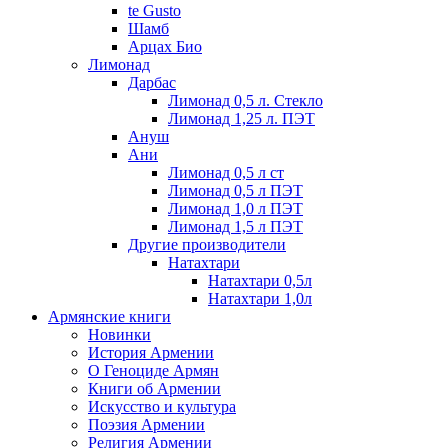
te Gusto
Шамб
Арцах Био
Лимонад
Дарбас
Лимонад 0,5 л. Стекло
Лимонад 1,25 л. ПЭТ
Ануш
Ани
Лимонад 0,5 л ст
Лимонад 0,5 л ПЭТ
Лимонад 1,0 л ПЭТ
Лимонад 1,5 л ПЭТ
Другие производители
Натахтари
Натахтари 0,5л
Натахтари 1,0л
Армянские книги
Новинки
История Армении
О Геноциде Армян
Книги об Армении
Иcкусство и культура
Поэзия Армении
Религия Армении