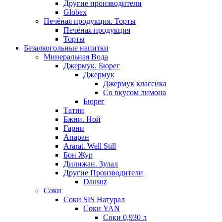
Другие производители
Globex
Печёная продукция. Торты
Печёная продукция
Торты
Безалкогольные напитки
Минеральная Вода
Джермук. Бюрег
Джермук
Джермук классика
Со вкусом лимона
Бюрег
Татни
Бжни. Ной
Гарни
Апаран
Ararat. Well Still
Бон Жур
Дилижан. Зулал
Другие Производители
Dausuz
Соки
Соки SIS Натурал
Соки YAN
Соки 0,930 л