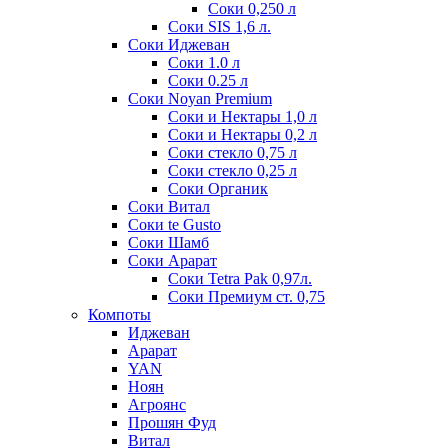
Соки 0,250 л
Соки SIS 1,6 л.
Соки Иджеван
Соки 1.0 л
Соки 0.25 л
Соки Noyan Premium
Соки и Нектары 1,0 л
Соки и Нектары 0,2 л
Соки стекло 0,75 л
Соки стекло 0,25 л
Соки Органик
Соки Витал
Соки te Gusto
Соки Шамб
Соки Арарат
Соки Tetra Pak 0,97л.
Соки Премиум ст. 0,75
Компоты
Иджеван
Арарат
YAN
Ноян
Агроянс
Прошян Фуд
Витал