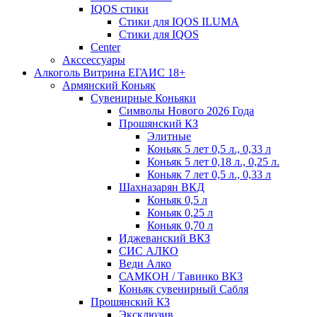
IQOS стики
Стики для IQOS ILUMA
Стики для IQOS
Сenter
Акссессуары
Алкоголь Витрина ЕГАИС 18+
Армянский Коньяк
Сувенирные Коньяки
Символы Нового 2026 Года
Прошянский КЗ
Элитные
Коньяк 5 лет 0,5 л., 0,33 л
Коньяк 5 лет 0,18 л., 0,25 л.
Коньяк 7 лет 0,5 л., 0,33 л
Шахназарян ВКД
Коньяк 0,5 л
Коньяк 0,25 л
Коньяк 0,70 л
Иджеванский ВКЗ
СИС АЛКО
Веди Алко
САМКОН / Тавинко ВКЗ
Коньяк сувенирный Сабля
Прошянский КЗ
Эксклюзив