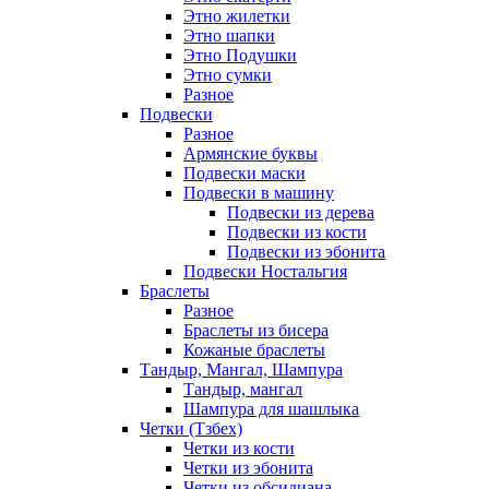
Этно жилетки
Этно шапки
Этно Подушки
Этно сумки
Разное
Подвески
Разное
Армянские буквы
Подвески маски
Подвески в машину
Подвески из дерева
Подвески из кости
Подвески из эбонита
Подвески Ностальгия
Браслеты
Разное
Браслеты из бисера
Кожаные браслеты
Тандыр, Мангал, Шампура
Тандыр, мангал
Шампура для шашлыка
Четки (Тзбех)
Четки из кости
Четки из эбонита
Четки из обсидиана