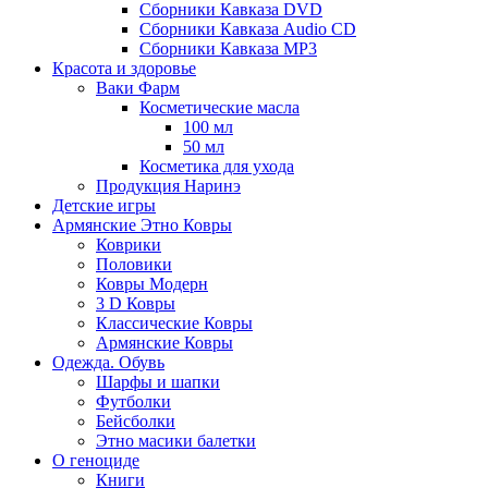
Сборники Кавказа DVD
Сборники Кавказа Audio CD
Сборники Кавказа MP3
Красота и здоровье
Ваки Фарм
Косметические масла
100 мл
50 мл
Косметика для ухода
Продукция Наринэ
Детские игры
Армянские Этно Ковры
Коврики
Половики
Ковры Модерн
3 D Ковры
Классические Ковры
Армянские Ковры
Одежда. Обувь
Шарфы и шапки
Футболки
Бейсболки
Этно масики балетки
О геноциде
Книги