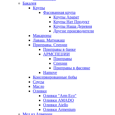
Бакалея
Крупы
Фасованная крупа
Крупы Арарат
Крупы Нат Продукт
Крупы Наша Деревня
Другие производители
Макароны
Лаваш. Матнакаш
Приправы. Специи
Приправы в банке
АРМСПЕЦИИ
Приправы
Специи
Приправы в фасовке
Hamove
Консервированные бобы
Соусы
Масло
Оливки
Оливки "Arm Eco"
Оливки AMADO
Оливки Aiello
Оливки Armenium
Мед из Армении