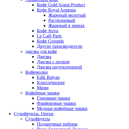
Кофе Gold Ararat Product
Кофе Royal Armenia
Жареный молотый
Растворимый
Жареный в зернах
Кофе Jezva
Le Café Paris
Кофе Grounds
Другие производители
джезва для кофе
Джезва
Джезва с песком
Джезва индукционной
Кофемолки
Edik Balyan
Классичиские
Мини
Кофейные чашки
Глиняные чашки
Фарфоровые чашки
Медные кофейные чашки
Сухофрукты. Орехи
Сухофрукты
Подарочные наборы