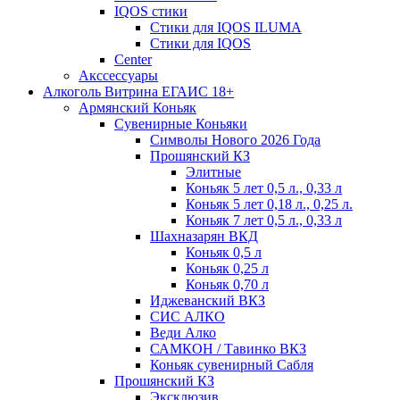
IQOS стики
Стики для IQOS ILUMA
Стики для IQOS
Сenter
Акссессуары
Алкоголь Витрина ЕГАИС 18+
Армянский Коньяк
Сувенирные Коньяки
Символы Нового 2026 Года
Прошянский КЗ
Элитные
Коньяк 5 лет 0,5 л., 0,33 л
Коньяк 5 лет 0,18 л., 0,25 л.
Коньяк 7 лет 0,5 л., 0,33 л
Шахназарян ВКД
Коньяк 0,5 л
Коньяк 0,25 л
Коньяк 0,70 л
Иджеванский ВКЗ
СИС АЛКО
Веди Алко
САМКОН / Тавинко ВКЗ
Коньяк сувенирный Сабля
Прошянский КЗ
Эксклюзив