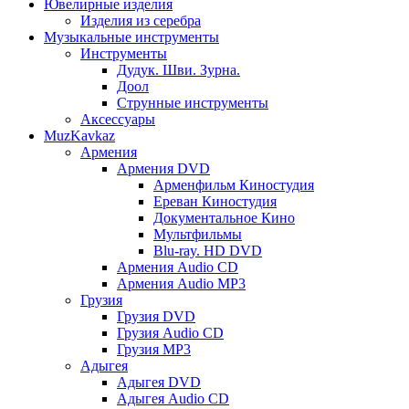
Ювелирные изделия
Изделия из серебра
Музыкальные инструменты
Инструменты
Дудук. Шви. Зурна.
Доол
Струнные инструменты
Аксессуары
MuzKavkaz
Армения
Армения DVD
Арменфильм Киностудия
Ереван Киностудия
Документальное Кино
Мультфильмы
Blu-ray. HD DVD
Армения Audio CD
Армения Audio MP3
Грузия
Грузия DVD
Грузия Audio CD
Грузия MP3
Адыгея
Адыгея DVD
Адыгея Audio CD