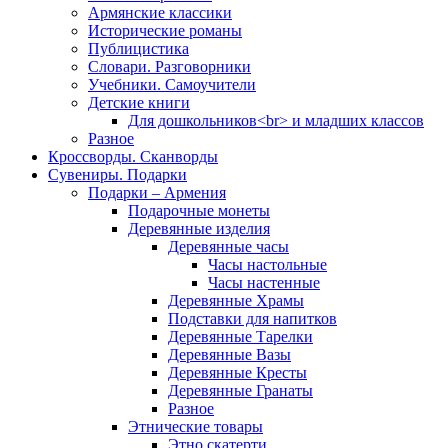
Армянские классики
Исторические романы
Публицистика
Словари. Разговорники
Учебники. Самоучители
Детские книги
Для дошкольников<br> и младших классов
Разное
Кроссворды. Сканворды
Сувениры. Подарки
Подарки – Армения
Подарочные монеты
Деревянные изделия
Деревянные часы
Часы настольные
Часы настенные
Деревянные Храмы
Подставки для напитков
Деревянные Тарелки
Деревянные Вазы
Деревянные Кресты
Деревянные Гранаты
Разное
Этнические товары
Этно скатерти