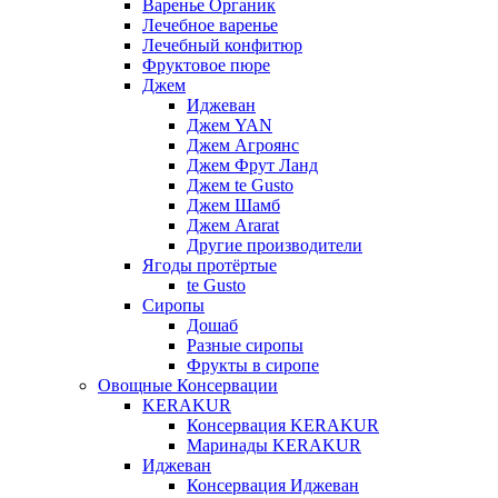
Варенье Органик
Лечебное варенье
Лечебный конфитюр
Фруктовое пюре
Джем
Иджеван
Джем YAN
Джем Агроянс
Джем Фрут Ланд
Джем te Gusto
Джем Шамб
Джем Ararat
Другие производители
Ягоды протёртые
te Gusto
Сиропы
Дошаб
Разные сиропы
Фрукты в сиропе
Овощные Консервации
KERAKUR
Консервация KERAKUR
Маринады KERAKUR
Иджеван
Консервация Иджеван