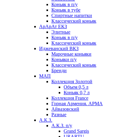
Коньяк в п/у
Коньяк в тубе
Спиртные напитки
Классический коньяк
АрАрАт ЕКЗ
Элитные
Коньяк в п/у
Классический коньяк
Иджеванский ВКЗ
Марочные коньяки
Коньяки п/у
Классический коньяк
Бренди
МАП
Коллекция Золотой
Объем 0,5 л
Коньяк 0,7 л
Коллекция France
Горная Армения. АРМА
Айвазовский
Разные
А.К.З.
А.К.З. п/у
Grand Sargis
URARTU