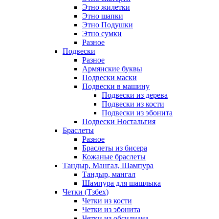
Этно жилетки
Этно шапки
Этно Подушки
Этно сумки
Разное
Подвески
Разное
Армянские буквы
Подвески маски
Подвески в машину
Подвески из дерева
Подвески из кости
Подвески из эбонита
Подвески Ностальгия
Браслеты
Разное
Браслеты из бисера
Кожаные браслеты
Тандыр, Мангал, Шампура
Тандыр, мангал
Шампура для шашлыка
Четки (Тзбех)
Четки из кости
Четки из эбонита
Четки из обсидиана