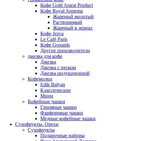
Кофе Gold Ararat Product
Кофе Royal Armenia
Жареный молотый
Растворимый
Жареный в зернах
Кофе Jezva
Le Café Paris
Кофе Grounds
Другие производители
джезва для кофе
Джезва
Джезва с песком
Джезва индукционной
Кофемолки
Edik Balyan
Классичиские
Мини
Кофейные чашки
Глиняные чашки
Фарфоровые чашки
Медные кофейные чашки
Сухофрукты. Орехи
Сухофрукты
Подарочные наборы