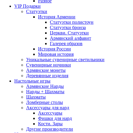
Разное
VIP Подарки
Статуэтки
История Армении
Статуэтки полистоун
Статуэтки бронза
Церкви. Статуэтки
Армянский алфавит
Галерея образов
История России
Мировая история
Уникальные сувенирные светильники
Сувенирные ночники
Армянские монеты
Деревянные изделия
Настольные игры
Армянские Нарды
Нарды + Шахматы
Шахматы
Ломберные столы
Аксессуары для нард
Аксессуары
Фишки для нард
Кости. Зары
Другие производители