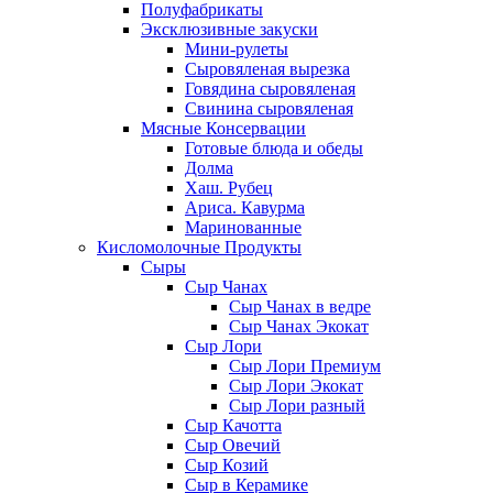
Полуфабрикаты
Эксклюзивные закуски
Мини-рулеты
Сыровяленая вырезка
Говядина сыровяленая
Свинина сыровяленая
Мясные Консервации
Готовые блюда и обеды
Долма
Хаш. Рубец
Ариса. Кавурма
Маринованные
Кисломолочные Продукты
Сыры
Сыр Чанах
Сыр Чанах в ведре
Сыр Чанах Экокат
Сыр Лори
Сыр Лори Премиум
Сыр Лори Экокат
Сыр Лори разный
Сыр Качотта
Сыр Овечий
Сыр Козий
Сыр в Керамике