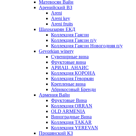
Матевосян Вайн
Аренийский ВЗ
Areni
Areni key
Areni fruits
Шахназарян ЕКД
Коллекция Гаясон
Коллекция Гаясон п/у
Коллекция Гаясон Новогодняя п/у
Gevorkian winery
Сувенирные вина
Фруктовые вина
АРИАЦ. АНАИС
Коллекция КОРОНА
Коллекция Геворкян
Крепленые вина
Абрикосовый Бренди
Армения Вайн
Фруктовые Вина
Коллекция ORRAN
OLD ARMENIA
Виноградные Вина
Коллекция TAKAR
Коллекция YEREVAN
Прошянский КЗ