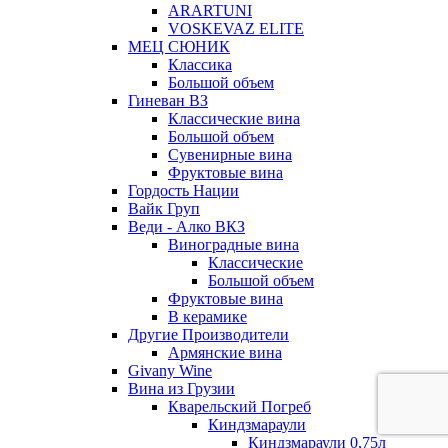
ARARTUNI
VOSKEVAZ ELITE
МЕЦ СЮНИК
Классика
Большой объем
Гиневан ВЗ
Классические вина
Большой объем
Сувенирные вина
Фруктовые вина
Гордость Нации
Вайк Груп
Веди - Алко ВКЗ
Виноградные вина
Классические
Большой объем
Фруктовые вина
В керамике
Другие Производители
Армянские вина
Givany Wine
Вина из Грузии
Кварельский Погреб
Киндзмараули
Киндзмараули 0,75л