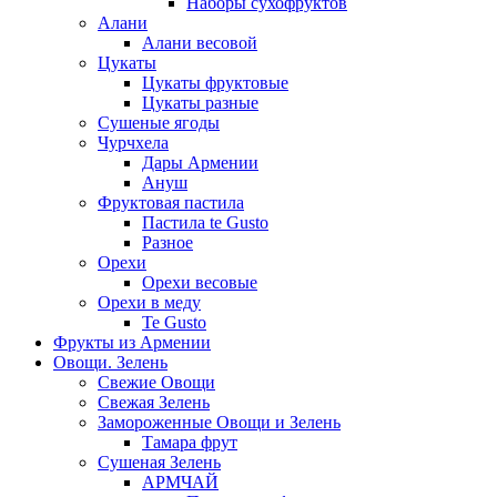
Наборы сухофруктов
Алани
Алани весовой
Цукаты
Цукаты фруктовые
Цукаты разные
Сушеные ягоды
Чурчхела
Дары Армении
Ануш
Фруктовая пастила
Пастила te Gusto
Разное
Орехи
Орехи весовые
Орехи в меду
Te Gusto
Фрукты из Армении
Овощи. Зелень
Свежие Овощи
Свежая Зелень
Замороженные Овощи и Зелень
Тамара фрут
Сушеная Зелень
АРМЧАЙ