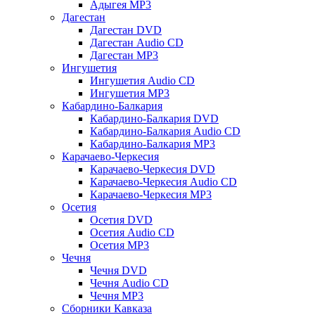
Адыгея MP3
Дагестан
Дагестан DVD
Дагестан Audio CD
Дагестан MP3
Ингушетия
Ингушетия Audio CD
Ингушетия MP3
Кабардино-Балкария
Кабардино-Балкария DVD
Кабардино-Балкария Audio CD
Кабардино-Балкария MP3
Карачаево-Черкесия
Карачаево-Черкесия DVD
Карачаево-Черкесия Audio CD
Карачаево-Черкесия MP3
Осетия
Осетия DVD
Осетия Audio CD
Осетия MP3
Чечня
Чечня DVD
Чечня Audio CD
Чечня MP3
Сборники Кавказа