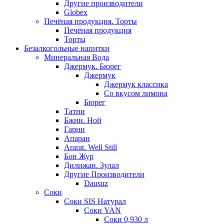
Другие производители
Globex
Печёная продукция. Торты
Печёная продукция
Торты
Безалкогольные напитки
Минеральная Вода
Джермук. Бюрег
Джермук
Джермук классика
Со вкусом лимона
Бюрег
Татни
Бжни. Ной
Гарни
Апаран
Ararat. Well Still
Бон Жур
Дилижан. Зулал
Другие Производители
Dausuz
Соки
Соки SIS Натурал
Соки YAN
Соки 0,930 л