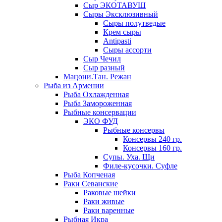
Сыр ЭКОТАВУШ
Сыры Эксклюзивный
Сыры полутведые
Крем сыры
Antipasti
Сыры ассорти
Сыр Чечил
Сыр разный
Мацони.Тан. Режан
Рыба из Армении
Рыба Охлажденная
Рыба Замороженная
Рыбные консервации
ЭКО ФУД
Рыбные консервы
Консервы 240 гр.
Консервы 160 гр.
Супы. Уха. Щи
Филе-кусочки. Суфле
Рыба Копченая
Раки Севанские
Раковые шейки
Раки живые
Раки варенные
Рыбная Икра