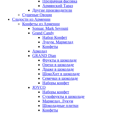
Прозрачная фасовка
Армянский Тараз
Другие производители
Сушеные Овощи
Сладости из Армении
Конфеты из Армении
Sonuar. Mark Sevouni
Grand Candy
Набор Конфет
Лукум. Мармелад
Конфеты
Арколад
GRAND Dian
Фрукты в шоколаде
Орехи в шоколаде
Драже в шоколаде
ШокоХит в шоколаде
Семечки в шоколаде
Наборы конфет
JOYCO
Наборы конфет
Сухофрукты в шоколаде
Мармелад. Лукум
Шоколадные плитки
Конфеты