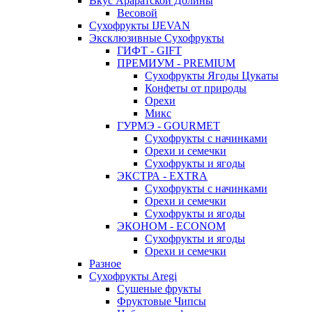
Вкус Араратской Долины
Весовой
Сухофрукты IJEVAN
Эксклюзивные Сухофрукты
ГИФТ - GIFT
ПРЕМИУМ - PREMIUM
Сухофрукты Ягоды Цукаты
Конфеты от природы
Орехи
Микс
ГУРМЭ - GOURMET
Сухофрукты с начинками
Орехи и семечки
Сухофрукты и ягоды
ЭКСТРА - EXTRA
Сухофрукты с начинками
Орехи и семечки
Сухофрукты и ягоды
ЭКОНОМ - ECONOM
Сухофрукты и ягоды
Орехи и семечки
Разное
Сухофрукты Aregi
Сушеные фрукты
Фруктовые Чипсы