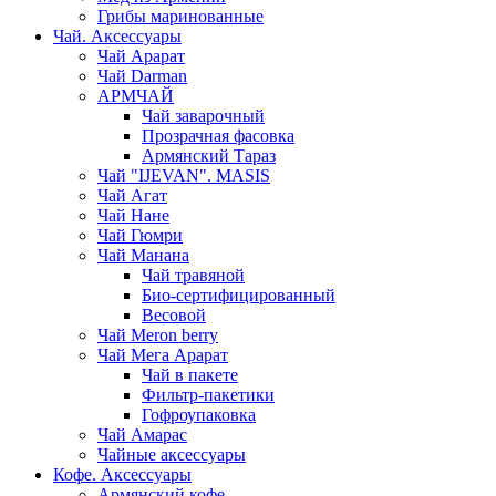
Грибы маринованные
Чай. Аксессуары
Чай Арарат
Чай Darman
АРМЧАЙ
Чай заварочный
Прозрачная фасовка
Армянский Тараз
Чай "IJEVAN". MASIS
Чай Агат
Чай Нане
Чай Гюмри
Чай Манана
Чай травяной
Био-сертифицированный
Весовой
Чай Meron berry
Чай Мега Арарат
Чай в пакете
Фильтр-пакетики
Гофроупаковка
Чай Амарас
Чайные аксессуары
Кофе. Аксессуары
Армянский кофе