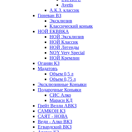
Avetis
А.К.З. классик
Гиневан ВЗ
Эксклюзив
Классический коньяк
НОЙ ЕКВВКА
НОЙ Эксклюзив
НОЙ Классик
НОЙ Легенды
NOY Very Speсial
НОЙ Кремлин
Оганян КЗ
Мадатовъ
Объем 0,5 л
Объем 0,75 л
Эксклюзивные Коньяки
Подарочные Коньяки
СИС Алко
Мараси КД
Грейт Велли АВКЗ
САМКОН КЗ
САЯТ - НОВА
Веди - Алко ВКЗ
Егвардский ВКЗ