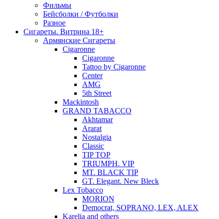
Фильмы
Бейсболки / Футболки
Разное
Сигареты. Витрина 18+
Армянские Сигареты
Cigaronne
Cigaronne
Tattoo by Cigaronne
Center
AMG
5th Street
Mackintosh
GRAND TABACCO
Akhtamar
Ararat
Nostalgia
Classic
TIP TOP
TRIUMPH. VIP
MT. BLACK TIP
GT. Elegant. New Bleck
Lex Tobacco
MORION
Democrat, SOPRANO, LEX, ALEX
Karelia and others