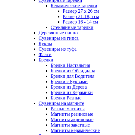
Сувенирные тарелки
Керамические тарелки
Размер 27 х 26 см
Размер 21-18,5 см
Размер 16 - 14 см
Стеклянные тарелки
Деревянные панно
Сувениры из гипса
Куклы
Сувениры из туфа
Флаги
Брелки
Брелки Настальгия
Брелки из Обсидиана
Брелки для Водителя
Брелки с Буквами
Брелки из Дерева
Брелки из Керамики
Брелки Разные
Сувениры на магните
Разные магниты
Магниты резиновые
Магниты акриловые
Магниты закатные
Магниты керамические