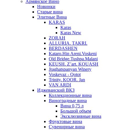
Армянское Вино
Новинки
Старые вина
Элитные Вина
KARAS
Karas
Karas New
ZORAH
ALLURIA. TAKRI.
BERDASHEN
Kataro.Hin Areni.Voskeni
Old Bridge.Tushpa.Malani
KEUSH. Z’art. KOUASH
Jraghatspanyan Winery
Voskevaz - Qotot
Trinity. KOOR. Jan
VAN ARDI
Иджеванский ВКЗ
Коллекционные вина
Виноградные вина
Вина 0,75 л
Большой объем
Эксклюзивные вина
Фруктовые вина
Cувенирные вина