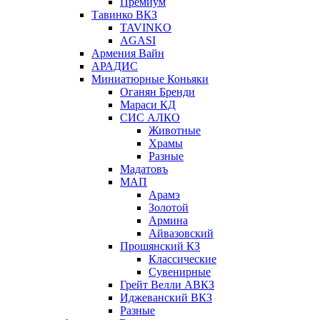
Премиум
Тавинко ВКЗ
TAVINKO
AGASI
Армения Вайн
АРАДИС
Миниатюрные Коньяки
Оганян Бренди
Мараси КД
СИС АЛКО
Животные
Храмы
Разные
Мадатовъ
МАП
Арамэ
Золотой
Армина
Айвазовский
Прошянский КЗ
Классические
Сувенирные
Грейт Велли АВКЗ
Иджеванский ВКЗ
Разные