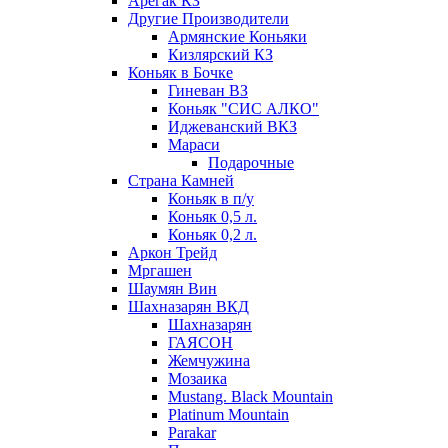
Арегак КЗ
Другие Производители
Армянские Коньяки
Кизлярский КЗ
Коньяк в Бочке
Гиневан ВЗ
Коньяк "СИС АЛКО"
Иджеванский ВКЗ
Мараси
Подарочные
Страна Камней
Коньяк в п/у
Коньяк 0,5 л.
Коньяк 0,2 л.
Аркон Трейд
Мргашен
Шаумян Вин
Шахназарян ВКД
Шахназарян
ГАЯСОН
Жемчужина
Мозаика
Mustang. Black Mountain
Platinum Mountain
Parakar