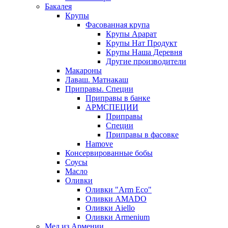
Бакалея
Крупы
Фасованная крупа
Крупы Арарат
Крупы Нат Продукт
Крупы Наша Деревня
Другие производители
Макароны
Лаваш. Матнакаш
Приправы. Специи
Приправы в банке
АРМСПЕЦИИ
Приправы
Специи
Приправы в фасовке
Hamove
Консервированные бобы
Соусы
Масло
Оливки
Оливки "Arm Eco"
Оливки AMADO
Оливки Aiello
Оливки Armenium
Мед из Армении