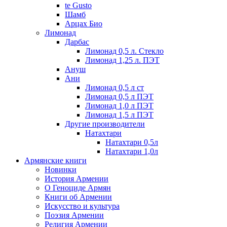
te Gusto
Шамб
Арцах Био
Лимонад
Дарбас
Лимонад 0,5 л. Стекло
Лимонад 1,25 л. ПЭТ
Ануш
Ани
Лимонад 0,5 л ст
Лимонад 0,5 л ПЭТ
Лимонад 1,0 л ПЭТ
Лимонад 1,5 л ПЭТ
Другие производители
Натахтари
Натахтари 0,5л
Натахтари 1,0л
Армянские книги
Новинки
История Армении
О Геноциде Армян
Книги об Армении
Иcкусство и культура
Поэзия Армении
Религия Армении