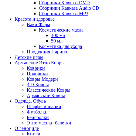
Сборники Кавказа DVD
Сборники Кавказа Audio CD
Сборники Кавказа MP3
Красота и здоровье
Ваки Фарм
Косметические масла
100 мл
50 мл
Косметика для ухода
Продукция Наринэ
Детские игры
Армянские Этно Ковры
Коврики
Половики
Ковры Модерн
3 D Ковры
Классические Ковры
Армянские Ковры
Одежда. Обувь
Шарфы и шапки
Футболки
Бейсболки
Этно масики балетки
О геноциде
Книги