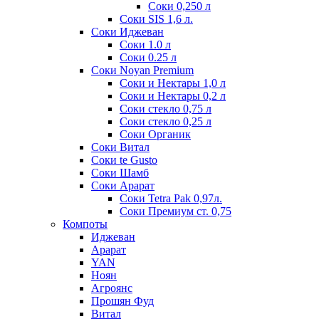
Соки 0,250 л
Соки SIS 1,6 л.
Соки Иджеван
Соки 1.0 л
Соки 0.25 л
Соки Noyan Premium
Соки и Нектары 1,0 л
Соки и Нектары 0,2 л
Соки стекло 0,75 л
Соки стекло 0,25 л
Соки Органик
Соки Витал
Соки te Gusto
Соки Шамб
Соки Арарат
Соки Tetra Pak 0,97л.
Соки Премиум ст. 0,75
Компоты
Иджеван
Арарат
YAN
Ноян
Агроянс
Прошян Фуд
Витал