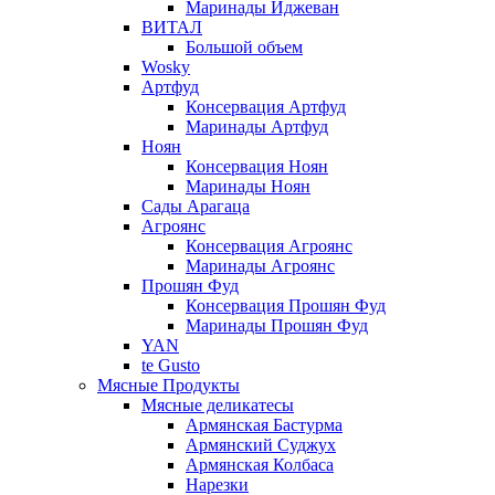
Маринады Иджеван
ВИТАЛ
Большой объем
Wosky
Артфуд
Консервация Артфуд
Маринады Артфуд
Ноян
Консервация Ноян
Маринады Ноян
Сады Арагаца
Агроянс
Консервация Агроянс
Маринады Агроянс
Прошян Фуд
Консервация Прошян Фуд
Маринады Прошян Фуд
YAN
te Gusto
Мясные Продукты
Мясные деликатесы
Армянская Бастурма
Армянский Суджух
Армянская Колбаса
Нарезки