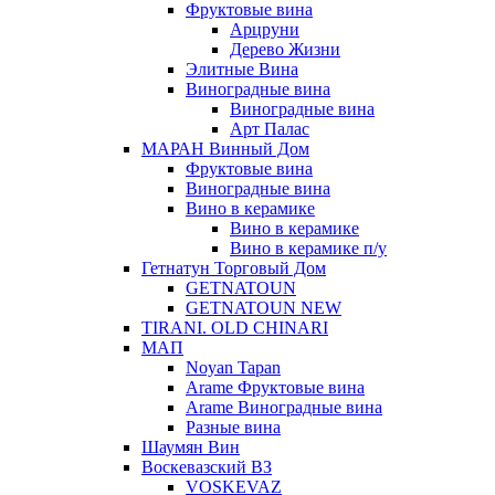
Фруктовые вина
Арцруни
Дерево Жизни
Элитные Вина
Виноградные вина
Виноградные вина
Арт Палас
МАРАН Винный Дом
Фруктовые вина
Виноградные вина
Вино в керамике
Вино в керамике
Вино в керамике п/у
Гетнатун Торговый Дом
GETNATOUN
GETNATOUN NEW
TIRANI. OLD CHINARI
МАП
Noyan Tapan
Arame Фруктовые вина
Arame Виноградные вина
Разные вина
Шаумян Вин
Воскевазский ВЗ
VOSKEVAZ