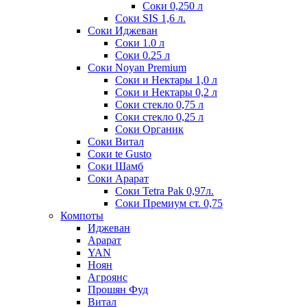
Соки 0,250 л
Соки SIS 1,6 л.
Соки Иджеван
Соки 1.0 л
Соки 0.25 л
Соки Noyan Premium
Соки и Нектары 1,0 л
Соки и Нектары 0,2 л
Соки стекло 0,75 л
Соки стекло 0,25 л
Соки Органик
Соки Витал
Соки te Gusto
Соки Шамб
Соки Арарат
Соки Tetra Pak 0,97л.
Соки Премиум ст. 0,75
Компоты
Иджеван
Арарат
YAN
Ноян
Агроянс
Прошян Фуд
Витал