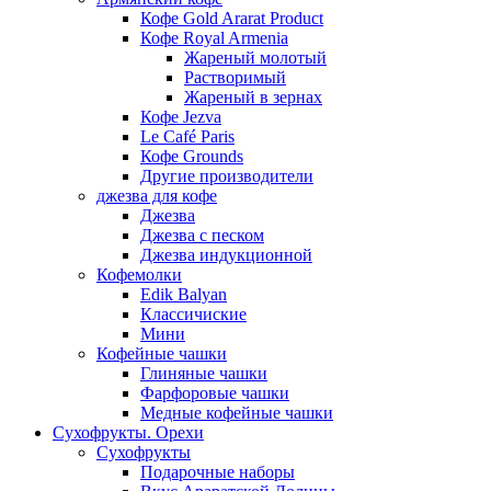
Кофе Gold Ararat Product
Кофе Royal Armenia
Жареный молотый
Растворимый
Жареный в зернах
Кофе Jezva
Le Café Paris
Кофе Grounds
Другие производители
джезва для кофе
Джезва
Джезва с песком
Джезва индукционной
Кофемолки
Edik Balyan
Классичиские
Мини
Кофейные чашки
Глиняные чашки
Фарфоровые чашки
Медные кофейные чашки
Сухофрукты. Орехи
Сухофрукты
Подарочные наборы