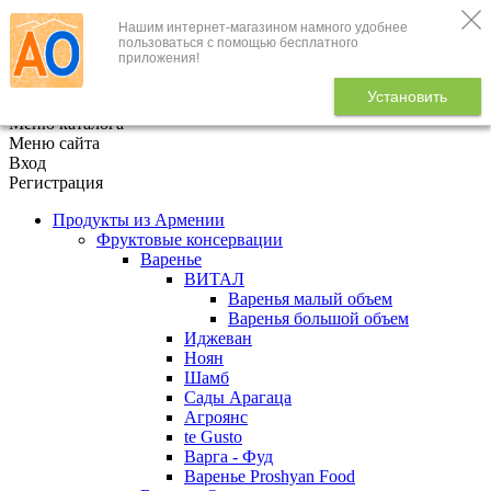
Нашим интернет-магазином намного удобнее
+7 (495) 646-888-1
пользоваться с помощью бесплатного
приложения!
В корзине
0
товаров
Установить
x
Меню каталога
Меню сайта
Вход
Регистрация
Продукты из Армении
Фруктовые консервации
Варенье
ВИТАЛ
Варенья малый объем
Варенья большой объем
Иджеван
Ноян
Шамб
Сады Арагаца
Агроянс
te Gusto
Варга - Фуд
Варенье Proshyan Food