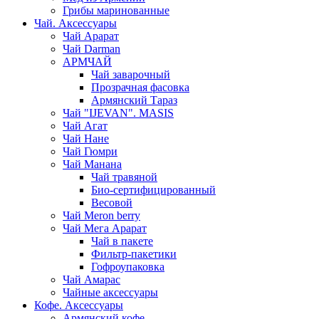
Грибы маринованные
Чай. Аксессуары
Чай Арарат
Чай Darman
АРМЧАЙ
Чай заварочный
Прозрачная фасовка
Армянский Тараз
Чай "IJEVAN". MASIS
Чай Агат
Чай Нане
Чай Гюмри
Чай Манана
Чай травяной
Био-сертифицированный
Весовой
Чай Meron berry
Чай Мега Арарат
Чай в пакете
Фильтр-пакетики
Гофроупаковка
Чай Амарас
Чайные аксессуары
Кофе. Аксессуары
Армянский кофе