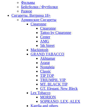
Фильмы
Бейсболки / Футболки
Разное
Сигареты. Витрина 18+
Армянские Сигареты
Cigaronne
Cigaronne
Tattoo by Cigaronne
Center
AMG
5th Street
Mackintosh
GRAND TABACCO
Akhtamar
Ararat
Nostalgia
Classic
TIP TOP
TRIUMPH. VIP
MT. BLACK TIP
GT. Elegant. New Bleck
Lex Tobacco
MORION
SOPRANO, LEX, ALEX
Karelia and others