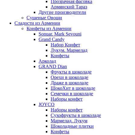
Прозрачная фасовка
Армянский Тараз
Другие производители
Сушеные Овощи
Сладости из Армении
Конфеты из Армении
Sonuar. Mark Sevouni
Grand Candy
Набор Конфет
Лукум. Мармелад
Конфеты
Арколад
GRAND Dian
Фрукты в шоколаде
Орехи в шоколаде
Драже в шоколаде
ШокоХит в шоколаде
Семечки в шоколаде
Наборы конфет
JOYCO
Наборы конфет
Сухофрукты в шоколаде
Мармелад. Лукум
Шоколадные плитки
Конфеты