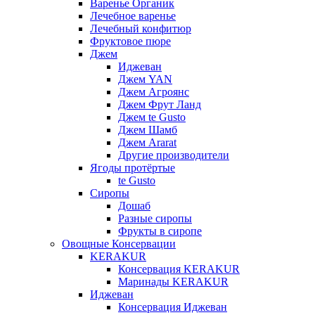
Варенье Органик
Лечебное варенье
Лечебный конфитюр
Фруктовое пюре
Джем
Иджеван
Джем YAN
Джем Агроянс
Джем Фрут Ланд
Джем te Gusto
Джем Шамб
Джем Ararat
Другие производители
Ягоды протёртые
te Gusto
Сиропы
Дошаб
Разные сиропы
Фрукты в сиропе
Овощные Консервации
KERAKUR
Консервация KERAKUR
Маринады KERAKUR
Иджеван
Консервация Иджеван