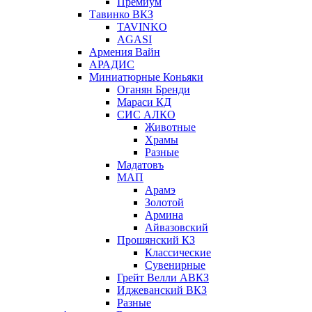
Премиум
Тавинко ВКЗ
TAVINKO
AGASI
Армения Вайн
АРАДИС
Миниатюрные Коньяки
Оганян Бренди
Мараси КД
СИС АЛКО
Животные
Храмы
Разные
Мадатовъ
МАП
Арамэ
Золотой
Армина
Айвазовский
Прошянский КЗ
Классические
Сувенирные
Грейт Велли АВКЗ
Иджеванский ВКЗ
Разные