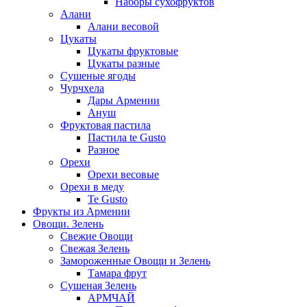
Наборы сухофруктов
Алани
Алани весовой
Цукаты
Цукаты фруктовые
Цукаты разные
Сушеные ягоды
Чурчхела
Дары Армении
Ануш
Фруктовая пастила
Пастила te Gusto
Разное
Орехи
Орехи весовые
Орехи в меду
Te Gusto
Фрукты из Армении
Овощи. Зелень
Свежие Овощи
Свежая Зелень
Замороженные Овощи и Зелень
Тамара фрут
Сушеная Зелень
АРМЧАЙ