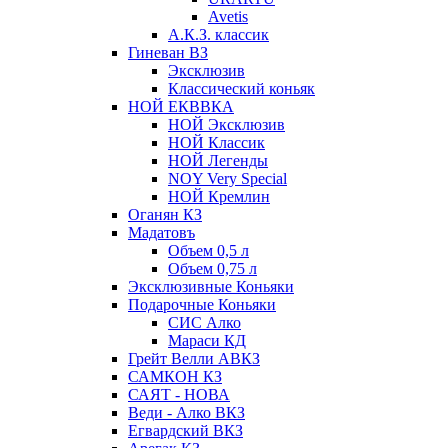
Avetis
А.К.З. классик
Гиневан ВЗ
Эксклюзив
Классический коньяк
НОЙ ЕКВВКА
НОЙ Эксклюзив
НОЙ Классик
НОЙ Легенды
NOY Very Speсial
НОЙ Кремлин
Оганян КЗ
Мадатовъ
Объем 0,5 л
Объем 0,75 л
Эксклюзивные Коньяки
Подарочные Коньяки
СИС Алко
Мараси КД
Грейт Велли АВКЗ
САМКОН КЗ
САЯТ - НОВА
Веди - Алко ВКЗ
Егвардский ВКЗ