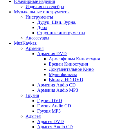
Ювелирные изделия
Изделия из серебра
Музыкальные инструменты
Инструменты
Дудук. Шви. Зурна.
Доол
Струнные инструменты
Аксессуары
MuzKavkaz
Армения
Армения DVD
Арменфильм Киностудия
Ереван Киностудия
Документальное Кино
Мультфильмы
Blu-ray. HD DVD
Армения Audio CD
Армения Audio MP3
Грузия
Грузия DVD
Грузия Audio CD
Грузия MP3
Адыгея
Адыгея DVD
Адыгея Audio CD