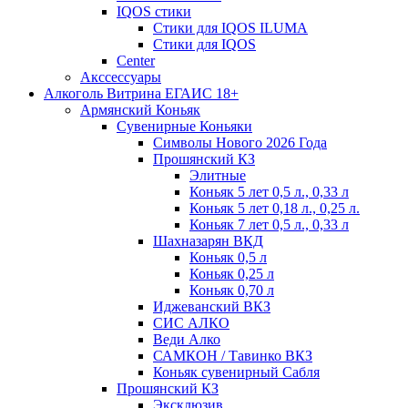
IQOS стики
Стики для IQOS ILUMA
Стики для IQOS
Сenter
Акссессуары
Алкоголь Витрина ЕГАИС 18+
Армянский Коньяк
Сувенирные Коньяки
Символы Нового 2026 Года
Прошянский КЗ
Элитные
Коньяк 5 лет 0,5 л., 0,33 л
Коньяк 5 лет 0,18 л., 0,25 л.
Коньяк 7 лет 0,5 л., 0,33 л
Шахназарян ВКД
Коньяк 0,5 л
Коньяк 0,25 л
Коньяк 0,70 л
Иджеванский ВКЗ
СИС АЛКО
Веди Алко
САМКОН / Тавинко ВКЗ
Коньяк сувенирный Сабля
Прошянский КЗ
Эксклюзив