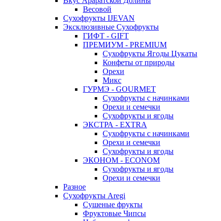
Вкус Араратской Долины
Весовой
Сухофрукты IJEVAN
Эксклюзивные Сухофрукты
ГИФТ - GIFT
ПРЕМИУМ - PREMIUM
Сухофрукты Ягоды Цукаты
Конфеты от природы
Орехи
Микс
ГУРМЭ - GOURMET
Сухофрукты с начинками
Орехи и семечки
Сухофрукты и ягоды
ЭКСТРА - EXTRA
Сухофрукты с начинками
Орехи и семечки
Сухофрукты и ягоды
ЭКОНОМ - ECONOM
Сухофрукты и ягоды
Орехи и семечки
Разное
Сухофрукты Aregi
Сушеные фрукты
Фруктовые Чипсы