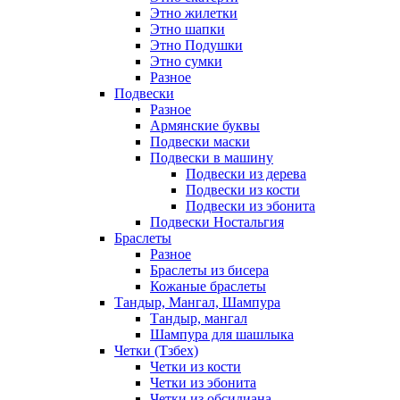
Этно жилетки
Этно шапки
Этно Подушки
Этно сумки
Разное
Подвески
Разное
Армянские буквы
Подвески маски
Подвески в машину
Подвески из дерева
Подвески из кости
Подвески из эбонита
Подвески Ностальгия
Браслеты
Разное
Браслеты из бисера
Кожаные браслеты
Тандыр, Мангал, Шампура
Тандыр, мангал
Шампура для шашлыка
Четки (Тзбех)
Четки из кости
Четки из эбонита
Четки из обсидиана