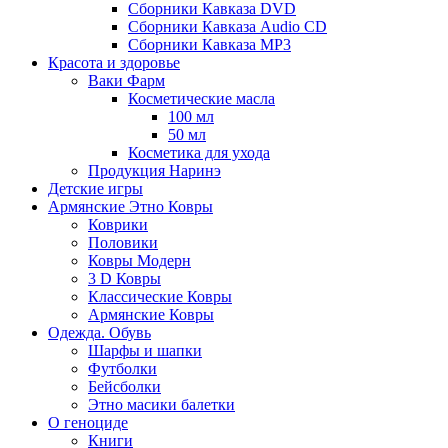
Сборники Кавказа DVD
Сборники Кавказа Audio CD
Сборники Кавказа MP3
Красота и здоровье
Ваки Фарм
Косметические масла
100 мл
50 мл
Косметика для ухода
Продукция Наринэ
Детские игры
Армянские Этно Ковры
Коврики
Половики
Ковры Модерн
3 D Ковры
Классические Ковры
Армянские Ковры
Одежда. Обувь
Шарфы и шапки
Футболки
Бейсболки
Этно масики балетки
О геноциде
Книги