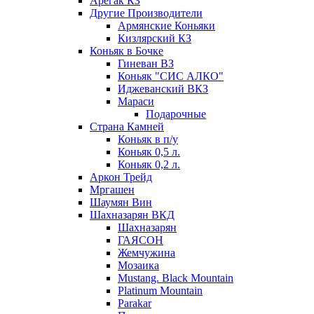
Арегак КЗ
Другие Производители
Армянские Коньяки
Кизлярский КЗ
Коньяк в Бочке
Гиневан ВЗ
Коньяк "СИС АЛКО"
Иджеванский ВКЗ
Мараси
Подарочные
Страна Камней
Коньяк в п/у
Коньяк 0,5 л.
Коньяк 0,2 л.
Аркон Трейд
Мргашен
Шаумян Вин
Шахназарян ВКД
Шахназарян
ГАЯСОН
Жемчужина
Мозаика
Mustang. Black Mountain
Platinum Mountain
Parakar