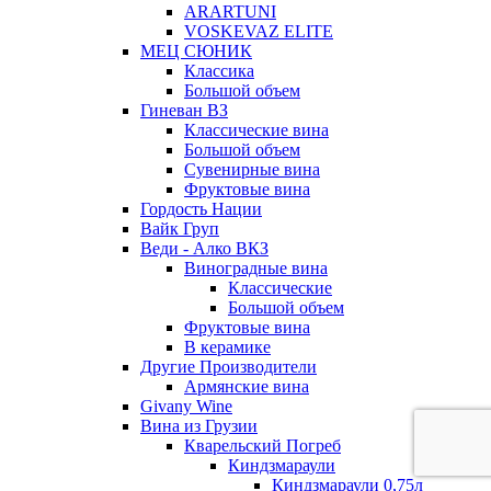
ARARTUNI
VOSKEVAZ ELITE
МЕЦ СЮНИК
Классика
Большой объем
Гиневан ВЗ
Классические вина
Большой объем
Сувенирные вина
Фруктовые вина
Гордость Нации
Вайк Груп
Веди - Алко ВКЗ
Виноградные вина
Классические
Большой объем
Фруктовые вина
В керамике
Другие Производители
Армянские вина
Givany Wine
Вина из Грузии
Кварельский Погреб
Киндзмараули
Киндзмараули 0,75л