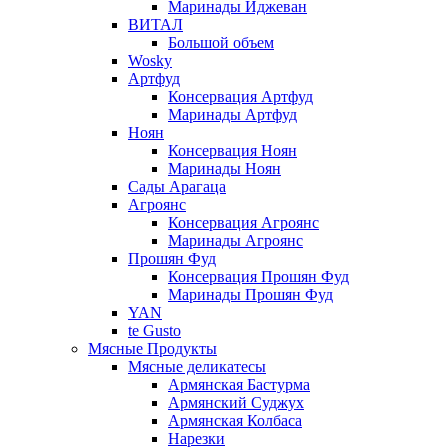
Маринады Иджеван
ВИТАЛ
Большой объем
Wosky
Артфуд
Консервация Артфуд
Маринады Артфуд
Ноян
Консервация Ноян
Маринады Ноян
Сады Арагаца
Агроянс
Консервация Агроянс
Маринады Агроянс
Прошян Фуд
Консервация Прошян Фуд
Маринады Прошян Фуд
YAN
te Gusto
Мясные Продукты
Мясные деликатесы
Армянская Бастурма
Армянский Суджух
Армянская Колбаса
Нарезки