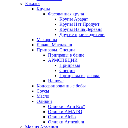
Бакалея
Крупы
Фасованная крупа
Крупы Арарат
Крупы Нат Продукт
Крупы Наша Деревня
Другие производители
Макароны
Лаваш. Матнакаш
Приправы. Специи
Приправы в банке
АРМСПЕЦИИ
Приправы
Специи
Приправы в фасовке
Hamove
Консервированные бобы
Соусы
Масло
Оливки
Оливки "Arm Eco"
Оливки AMADO
Оливки Aiello
Оливки Armenium
Мед из Армении