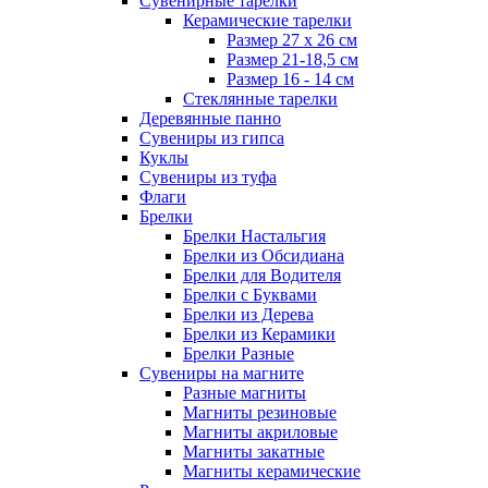
Сувенирные тарелки
Керамические тарелки
Размер 27 х 26 см
Размер 21-18,5 см
Размер 16 - 14 см
Стеклянные тарелки
Деревянные панно
Сувениры из гипса
Куклы
Сувениры из туфа
Флаги
Брелки
Брелки Настальгия
Брелки из Обсидиана
Брелки для Водителя
Брелки с Буквами
Брелки из Дерева
Брелки из Керамики
Брелки Разные
Сувениры на магните
Разные магниты
Магниты резиновые
Магниты акриловые
Магниты закатные
Магниты керамические