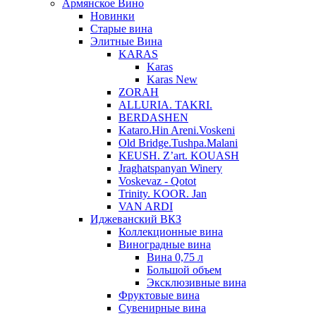
Армянское Вино
Новинки
Старые вина
Элитные Вина
KARAS
Karas
Karas New
ZORAH
ALLURIA. TAKRI.
BERDASHEN
Kataro.Hin Areni.Voskeni
Old Bridge.Tushpa.Malani
KEUSH. Z’art. KOUASH
Jraghatspanyan Winery
Voskevaz - Qotot
Trinity. KOOR. Jan
VAN ARDI
Иджеванский ВКЗ
Коллекционные вина
Виноградные вина
Вина 0,75 л
Большой объем
Эксклюзивные вина
Фруктовые вина
Cувенирные вина