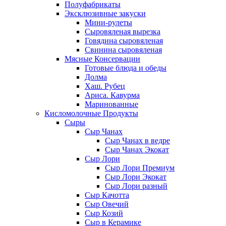
Полуфабрикаты
Эксклюзивные закуски
Мини-рулеты
Сыровяленая вырезка
Говядина сыровяленая
Свинина сыровяленая
Мясные Консервации
Готовые блюда и обеды
Долма
Хаш. Рубец
Ариса. Кавурма
Маринованные
Кисломолочные Продукты
Сыры
Сыр Чанах
Сыр Чанах в ведре
Сыр Чанах Экокат
Сыр Лори
Сыр Лори Премиум
Сыр Лори Экокат
Сыр Лори разный
Сыр Качотта
Сыр Овечий
Сыр Козий
Сыр в Керамике