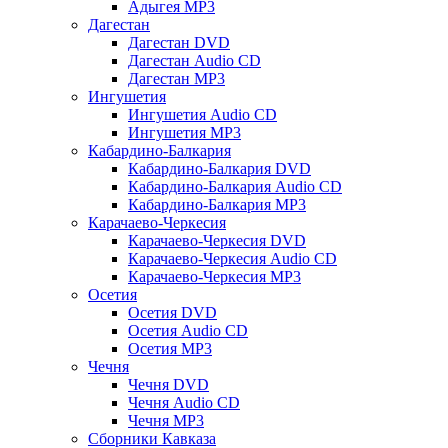
Адыгея MP3
Дагестан
Дагестан DVD
Дагестан Audio CD
Дагестан MP3
Ингушетия
Ингушетия Audio CD
Ингушетия MP3
Кабардино-Балкария
Кабардино-Балкария DVD
Кабардино-Балкария Audio CD
Кабардино-Балкария MP3
Карачаево-Черкесия
Карачаево-Черкесия DVD
Карачаево-Черкесия Audio CD
Карачаево-Черкесия MP3
Осетия
Осетия DVD
Осетия Audio CD
Осетия MP3
Чечня
Чечня DVD
Чечня Audio CD
Чечня MP3
Сборники Кавказа