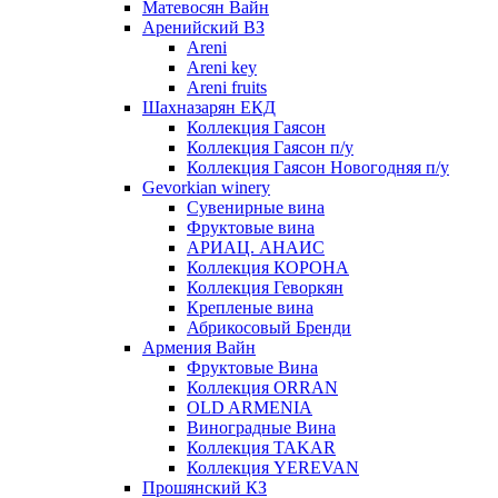
Матевосян Вайн
Аренийский ВЗ
Areni
Areni key
Areni fruits
Шахназарян ЕКД
Коллекция Гаясон
Коллекция Гаясон п/у
Коллекция Гаясон Новогодняя п/у
Gevorkian winery
Сувенирные вина
Фруктовые вина
АРИАЦ. АНАИС
Коллекция КОРОНА
Коллекция Геворкян
Крепленые вина
Абрикосовый Бренди
Армения Вайн
Фруктовые Вина
Коллекция ORRAN
OLD ARMENIA
Виноградные Вина
Коллекция TAKAR
Коллекция YEREVAN
Прошянский КЗ