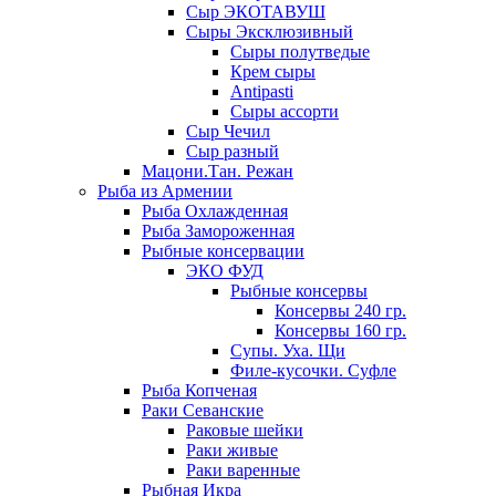
Сыр ЭКОТАВУШ
Сыры Эксклюзивный
Сыры полутведые
Крем сыры
Antipasti
Сыры ассорти
Сыр Чечил
Сыр разный
Мацони.Тан. Режан
Рыба из Армении
Рыба Охлажденная
Рыба Замороженная
Рыбные консервации
ЭКО ФУД
Рыбные консервы
Консервы 240 гр.
Консервы 160 гр.
Супы. Уха. Щи
Филе-кусочки. Суфле
Рыба Копченая
Раки Севанские
Раковые шейки
Раки живые
Раки варенные
Рыбная Икра