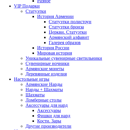
Разное
VIP Подарки
Статуэтки
История Армении
Статуэтки полистоун
Статуэтки бронза
Церкви. Статуэтки
Армянский алфавит
Галерея образов
История России
Мировая история
Уникальные сувенирные светильники
Сувенирные ночники
Армянские монеты
Деревянные изделия
Настольные игры
Армянские Нарды
Нарды + Шахматы
Шахматы
Ломберные столы
Аксессуары для нард
Аксессуары
Фишки для нард
Кости. Зары
Другие производители