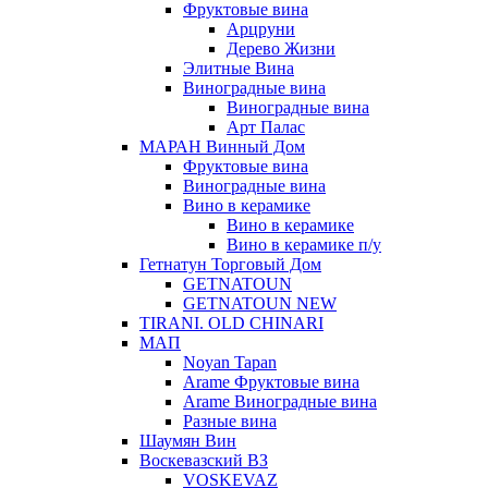
Фруктовые вина
Арцруни
Дерево Жизни
Элитные Вина
Виноградные вина
Виноградные вина
Арт Палас
МАРАН Винный Дом
Фруктовые вина
Виноградные вина
Вино в керамике
Вино в керамике
Вино в керамике п/у
Гетнатун Торговый Дом
GETNATOUN
GETNATOUN NEW
TIRANI. OLD CHINARI
МАП
Noyan Tapan
Arame Фруктовые вина
Arame Виноградные вина
Разные вина
Шаумян Вин
Воскевазский ВЗ
VOSKEVAZ