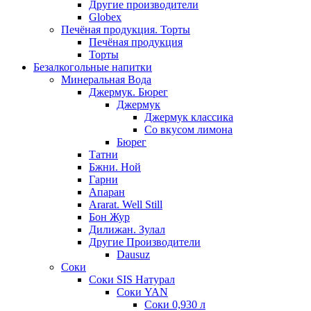
Другие производители
Globex
Печёная продукция. Торты
Печёная продукция
Торты
Безалкогольные напитки
Минеральная Вода
Джермук. Бюрег
Джермук
Джермук классика
Со вкусом лимона
Бюрег
Татни
Бжни. Ной
Гарни
Апаран
Ararat. Well Still
Бон Жур
Дилижан. Зулал
Другие Производители
Dausuz
Соки
Соки SIS Натурал
Соки YAN
Соки 0,930 л