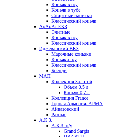
Коньяк в п/у
Коньяк в тубе
Спиртные напитки
Классический коньяк
АрАрАт ЕКЗ
Элитные
Коньяк в п/у
Классический коньяк
Иджеванский ВКЗ
Марочные коньяки
Коньяки п/у
Классический коньяк
Бренди
МАП
Коллекция Золотой
Объем 0,5 л
Коньяк 0,7 л
Коллекция France
Горная Армения. АРМА
Айвазовский
Разные
А.К.З.
А.К.З. п/у
Grand Sargis
URARTU