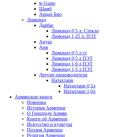
te Gusto
Шамб
Арцах Био
Лимонад
Дарбас
Лимонад 0,5 л. Стекло
Лимонад 1,25 л. ПЭТ
Ануш
Ани
Лимонад 0,5 л ст
Лимонад 0,5 л ПЭТ
Лимонад 1,0 л ПЭТ
Лимонад 1,5 л ПЭТ
Другие производители
Натахтари
Натахтари 0,5л
Натахтари 1,0л
Армянские книги
Новинки
История Армении
О Геноциде Армян
Книги об Армении
Иcкусство и культура
Поэзия Армении
Религия Армении