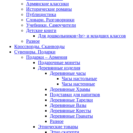
Армянские классики
Исторические романы
Публицистика
Словари. Разговорники
Учебники. Самоучители
Детские книги
Для дошкольников<br> и младших классов
Разное
Кроссворды. Сканворды
Сувениры. Подарки
Подарки – Армения
Подарочные монеты
Деревянные изделия
Деревянные часы
Часы настольные
Часы настенные
Деревянные Храмы
Подставки для напитков
Деревянные Тарелки
Деревянные Вазы
Деревянные Кресты
Деревянные Гранаты
Разное
Этнические товары
Этно скатерти