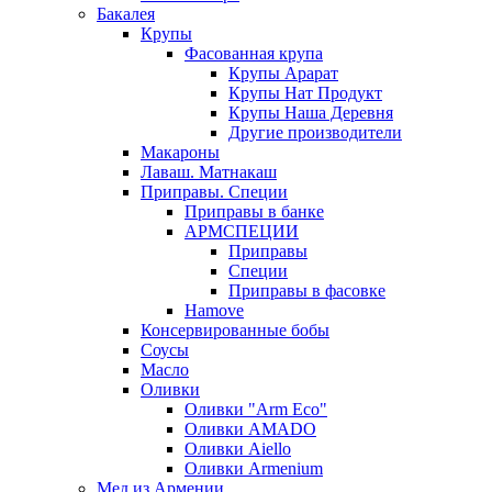
Бакалея
Крупы
Фасованная крупа
Крупы Арарат
Крупы Нат Продукт
Крупы Наша Деревня
Другие производители
Макароны
Лаваш. Матнакаш
Приправы. Специи
Приправы в банке
АРМСПЕЦИИ
Приправы
Специи
Приправы в фасовке
Hamove
Консервированные бобы
Соусы
Масло
Оливки
Оливки "Arm Eco"
Оливки AMADO
Оливки Aiello
Оливки Armenium
Мед из Армении