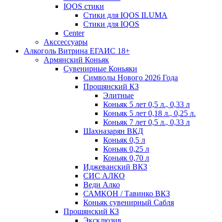
IQOS стики
Стики для IQOS ILUMA
Стики для IQOS
Сenter
Акссессуары
Алкоголь Витрина ЕГАИС 18+
Армянский Коньяк
Сувенирные Коньяки
Символы Нового 2026 Года
Прошянский КЗ
Элитные
Коньяк 5 лет 0,5 л., 0,33 л
Коньяк 5 лет 0,18 л., 0,25 л.
Коньяк 7 лет 0,5 л., 0,33 л
Шахназарян ВКД
Коньяк 0,5 л
Коньяк 0,25 л
Коньяк 0,70 л
Иджеванский ВКЗ
СИС АЛКО
Веди Алко
САМКОН / Тавинко ВКЗ
Коньяк сувенирный Сабля
Прошянский КЗ
Эксклюзив