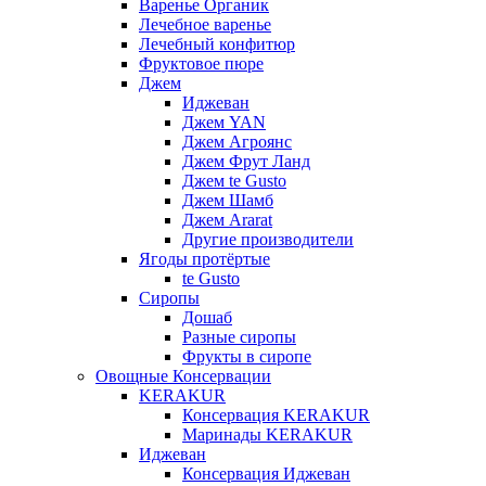
Варенье Органик
Лечебное варенье
Лечебный конфитюр
Фруктовое пюре
Джем
Иджеван
Джем YAN
Джем Агроянс
Джем Фрут Ланд
Джем te Gusto
Джем Шамб
Джем Ararat
Другие производители
Ягоды протёртые
te Gusto
Сиропы
Дошаб
Разные сиропы
Фрукты в сиропе
Овощные Консервации
KERAKUR
Консервация KERAKUR
Маринады KERAKUR
Иджеван
Консервация Иджеван