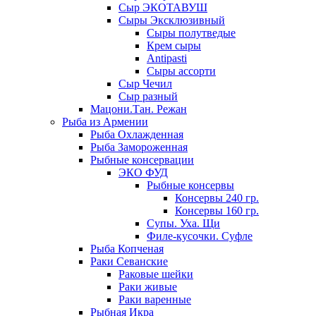
Сыр ЭКОТАВУШ
Сыры Эксклюзивный
Сыры полутведые
Крем сыры
Antipasti
Сыры ассорти
Сыр Чечил
Сыр разный
Мацони.Тан. Режан
Рыба из Армении
Рыба Охлажденная
Рыба Замороженная
Рыбные консервации
ЭКО ФУД
Рыбные консервы
Консервы 240 гр.
Консервы 160 гр.
Супы. Уха. Щи
Филе-кусочки. Суфле
Рыба Копченая
Раки Севанские
Раковые шейки
Раки живые
Раки варенные
Рыбная Икра