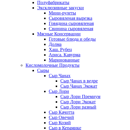
Полуфабрикаты
Эксклюзивные закуски
Мини-рулеты
Сыровяленая вырезка
Говядина сыровяленая
Свинина сыровяленая
Мясные Консервации
Готовые блюда и обеды
Долма
Хаш. Рубец
Ариса. Кавурма
Маринованные
Кисломолочные Продукты
Сыры
Сыр Чанах
Сыр Чанах в ведре
Сыр Чанах Экокат
Сыр Лори
Сыр Лори Премиум
Сыр Лори Экокат
Сыр Лори разный
Сыр Качотта
Сыр Овечий
Сыр Козий
Сыр в Керамике