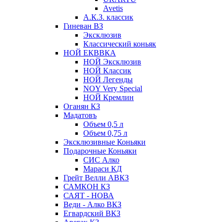
Avetis
А.К.З. классик
Гиневан ВЗ
Эксклюзив
Классический коньяк
НОЙ ЕКВВКА
НОЙ Эксклюзив
НОЙ Классик
НОЙ Легенды
NOY Very Speсial
НОЙ Кремлин
Оганян КЗ
Мадатовъ
Объем 0,5 л
Объем 0,75 л
Эксклюзивные Коньяки
Подарочные Коньяки
СИС Алко
Мараси КД
Грейт Велли АВКЗ
САМКОН КЗ
САЯТ - НОВА
Веди - Алко ВКЗ
Егвардский ВКЗ