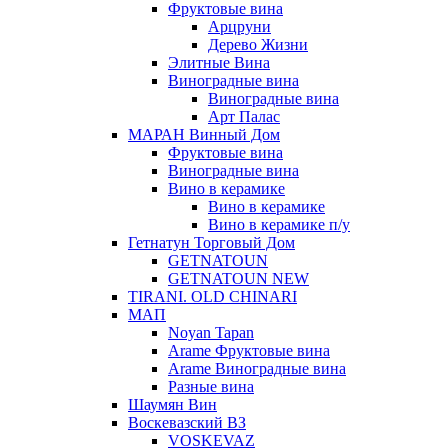
Фруктовые вина
Арцруни
Дерево Жизни
Элитные Вина
Виноградные вина
Виноградные вина
Арт Палас
МАРАН Винный Дом
Фруктовые вина
Виноградные вина
Вино в керамике
Вино в керамике
Вино в керамике п/у
Гетнатун Торговый Дом
GETNATOUN
GETNATOUN NEW
TIRANI. OLD CHINARI
МАП
Noyan Tapan
Arame Фруктовые вина
Arame Виноградные вина
Разные вина
Шаумян Вин
Воскевазский ВЗ
VOSKEVAZ