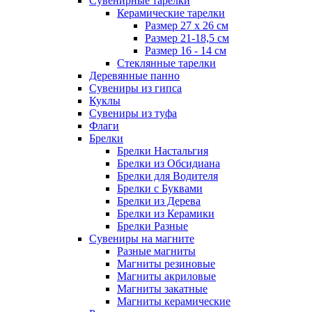
Сувенирные тарелки
Керамические тарелки
Размер 27 х 26 см
Размер 21-18,5 см
Размер 16 - 14 см
Стеклянные тарелки
Деревянные панно
Сувениры из гипса
Куклы
Сувениры из туфа
Флаги
Брелки
Брелки Настальгия
Брелки из Обсидиана
Брелки для Водителя
Брелки с Буквами
Брелки из Дерева
Брелки из Керамики
Брелки Разные
Сувениры на магните
Разные магниты
Магниты резиновые
Магниты акриловые
Магниты закатные
Магниты керамические