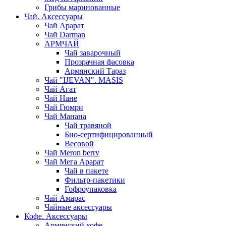
Грибы маринованные
Чай. Аксессуары
Чай Арарат
Чай Darman
АРМЧАЙ
Чай заварочный
Прозрачная фасовка
Армянский Тараз
Чай "IJEVAN". MASIS
Чай Агат
Чай Нане
Чай Гюмри
Чай Манана
Чай травяной
Био-сертифицированный
Весовой
Чай Meron berry
Чай Мега Арарат
Чай в пакете
Фильтр-пакетики
Гофроупаковка
Чай Амарас
Чайные аксессуары
Кофе. Аксессуары
Армянский кофе