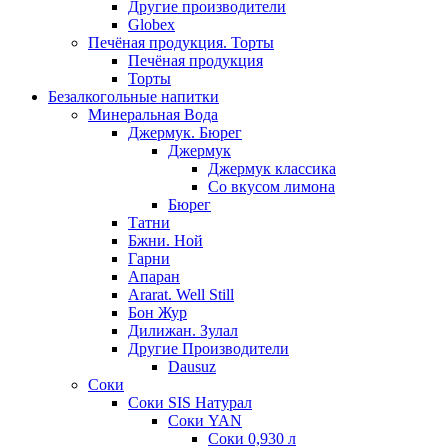
Другие производители
Globex
Печёная продукция. Торты
Печёная продукция
Торты
Безалкогольные напитки
Минеральная Вода
Джермук. Бюрег
Джермук
Джермук классика
Со вкусом лимона
Бюрег
Татни
Бжни. Ной
Гарни
Апаран
Ararat. Well Still
Бон Жур
Дилижан. Зулал
Другие Производители
Dausuz
Соки
Соки SIS Натурал
Соки YAN
Соки 0,930 л