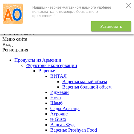
Нашим интернет-магазином намного удобнее
+7 (495) 646-888-1
пользоваться с помощью бесплатного
приложения!
В корзине
0
товаров
Установить
x
Меню каталога
Меню сайта
Вход
Регистрация
Продукты из Армении
Фруктовые консервации
Варенье
ВИТАЛ
Варенья малый объем
Варенья большой объем
Иджеван
Ноян
Шамб
Сады Арагаца
Агроянс
te Gusto
Варга - Фуд
Варенье Proshyan Food