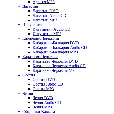
Адыгея MP3
Дагестан
Дагестан DVD
Дагестан Audio CD
Дагестан MP3
Ингушетия
Ингушетия Audio CD
Ингушетия MP3
Кабардино-Балкария
Кабардино-Балкария DVD
Кабардино-Балкария Audio CD
Кабардино-Балкария MP3
Карачаево-Черкесия
Карачаево-Черкесия DVD
Карачаево-Черкесия Audio CD
Карачаево-Черкесия MP3
Осетия
Осетия DVD
Осетия Audio CD
Осетия MP3
Чечня
Чечня DVD
Чечня Audio CD
Чечня MP3
Сборники Кавказа