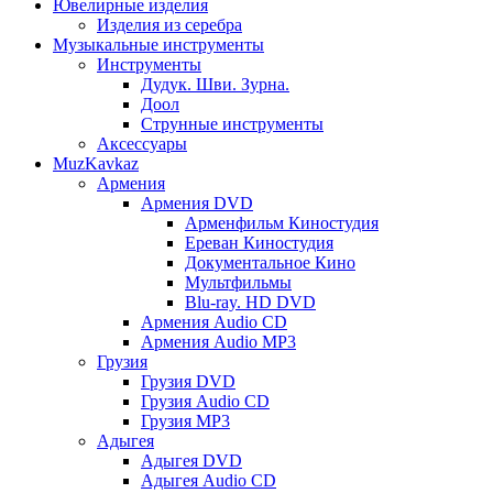
Ювелирные изделия
Изделия из серебра
Музыкальные инструменты
Инструменты
Дудук. Шви. Зурна.
Доол
Струнные инструменты
Аксессуары
MuzKavkaz
Армения
Армения DVD
Арменфильм Киностудия
Ереван Киностудия
Документальное Кино
Мультфильмы
Blu-ray. HD DVD
Армения Audio CD
Армения Audio MP3
Грузия
Грузия DVD
Грузия Audio CD
Грузия MP3
Адыгея
Адыгея DVD
Адыгея Audio CD