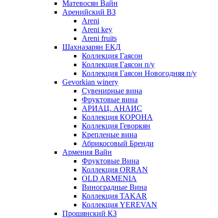
Матевосян Вайн
Аренийский ВЗ
Areni
Areni key
Areni fruits
Шахназарян ЕКД
Коллекция Гаясон
Коллекция Гаясон п/у
Коллекция Гаясон Новогодняя п/у
Gevorkian winery
Сувенирные вина
Фруктовые вина
АРИАЦ. АНАИС
Коллекция КОРОНА
Коллекция Геворкян
Крепленые вина
Абрикосовый Бренди
Армения Вайн
Фруктовые Вина
Коллекция ORRAN
OLD ARMENIA
Виноградные Вина
Коллекция TAKAR
Коллекция YEREVAN
Прошянский КЗ