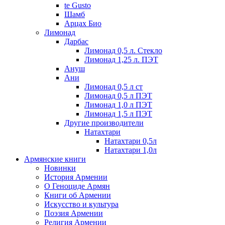
te Gusto
Шамб
Арцах Био
Лимонад
Дарбас
Лимонад 0,5 л. Стекло
Лимонад 1,25 л. ПЭТ
Ануш
Ани
Лимонад 0,5 л ст
Лимонад 0,5 л ПЭТ
Лимонад 1,0 л ПЭТ
Лимонад 1,5 л ПЭТ
Другие производители
Натахтари
Натахтари 0,5л
Натахтари 1,0л
Армянские книги
Новинки
История Армении
О Геноциде Армян
Книги об Армении
Иcкусство и культура
Поэзия Армении
Религия Армении