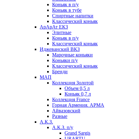
Коньяк в п/у
Коньяк в тубе
Спиртные напитки
Классический коньяк
АрАрАт ЕКЗ
Элитные
Коньяк в п/у
Классический коньяк
Иджеванский ВКЗ
Марочные коньяки
Коньяки п/у
Классический коньяк
Бренди
МАП
Коллекция Золотой
Объем 0,5 л
Коньяк 0,7 л
Коллекция France
Горная Армения. АРМА
Айвазовский
Разные
А.К.З.
А.К.З. п/у
Grand Sargis
URARTU