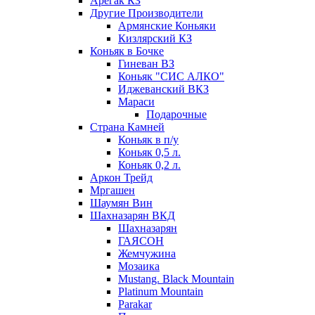
Арегак КЗ
Другие Производители
Армянские Коньяки
Кизлярский КЗ
Коньяк в Бочке
Гиневан ВЗ
Коньяк "СИС АЛКО"
Иджеванский ВКЗ
Мараси
Подарочные
Страна Камней
Коньяк в п/у
Коньяк 0,5 л.
Коньяк 0,2 л.
Аркон Трейд
Мргашен
Шаумян Вин
Шахназарян ВКД
Шахназарян
ГАЯСОН
Жемчужина
Мозаика
Mustang. Black Mountain
Platinum Mountain
Parakar