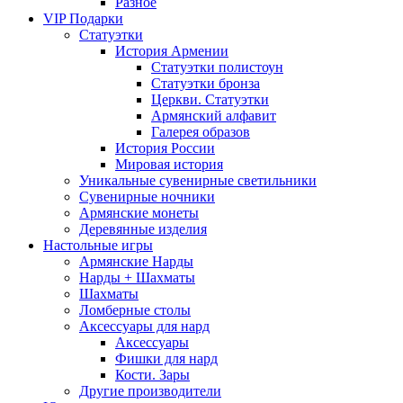
Разное
VIP Подарки
Статуэтки
История Армении
Статуэтки полистоун
Статуэтки бронза
Церкви. Статуэтки
Армянский алфавит
Галерея образов
История России
Мировая история
Уникальные сувенирные светильники
Сувенирные ночники
Армянские монеты
Деревянные изделия
Настольные игры
Армянские Нарды
Нарды + Шахматы
Шахматы
Ломберные столы
Аксессуары для нард
Аксессуары
Фишки для нард
Кости. Зары
Другие производители