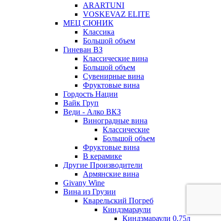
ARARTUNI
VOSKEVAZ ELITE
МЕЦ СЮНИК
Классика
Большой объем
Гиневан ВЗ
Классические вина
Большой объем
Сувенирные вина
Фруктовые вина
Гордость Нации
Вайк Груп
Веди - Алко ВКЗ
Виноградные вина
Классические
Большой объем
Фруктовые вина
В керамике
Другие Производители
Армянские вина
Givany Wine
Вина из Грузии
Кварельский Погреб
Киндзмараули
Киндзмараули 0,75л