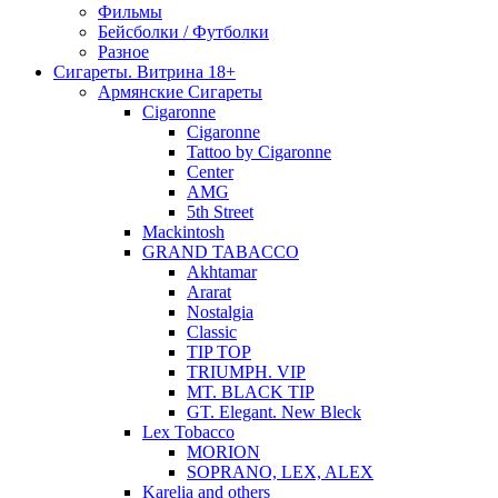
Фильмы
Бейсболки / Футболки
Разное
Сигареты. Витрина 18+
Армянские Сигареты
Cigaronne
Cigaronne
Tattoo by Cigaronne
Center
AMG
5th Street
Mackintosh
GRAND TABACCO
Akhtamar
Ararat
Nostalgia
Classic
TIP TOP
TRIUMPH. VIP
MT. BLACK TIP
GT. Elegant. New Bleck
Lex Tobacco
MORION
SOPRANO, LEX, ALEX
Karelia and others