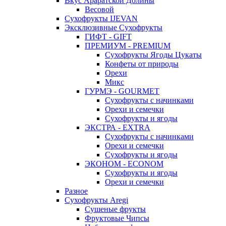
Вкус Араратской Долины
Весовой
Сухофрукты IJEVAN
Эксклюзивные Сухофрукты
ГИФТ - GIFT
ПРЕМИУМ - PREMIUM
Сухофрукты Ягоды Цукаты
Конфеты от природы
Орехи
Микс
ГУРМЭ - GOURMET
Сухофрукты с начинками
Орехи и семечки
Сухофрукты и ягоды
ЭКСТРА - EXTRA
Сухофрукты с начинками
Орехи и семечки
Сухофрукты и ягоды
ЭКОНОМ - ECONOM
Сухофрукты и ягоды
Орехи и семечки
Разное
Сухофрукты Aregi
Сушеные фрукты
Фруктовые Чипсы