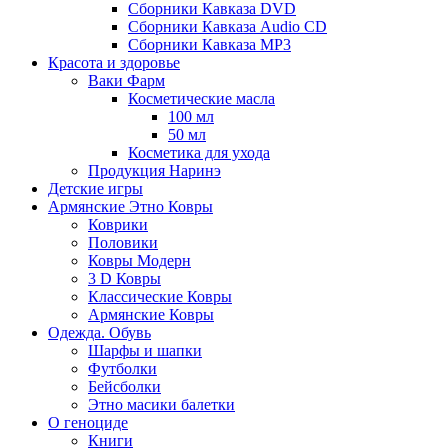
Сборники Кавказа DVD
Сборники Кавказа Audio CD
Сборники Кавказа MP3
Красота и здоровье
Ваки Фарм
Косметические масла
100 мл
50 мл
Косметика для ухода
Продукция Наринэ
Детские игры
Армянские Этно Ковры
Коврики
Половики
Ковры Модерн
3 D Ковры
Классические Ковры
Армянские Ковры
Одежда. Обувь
Шарфы и шапки
Футболки
Бейсболки
Этно масики балетки
О геноциде
Книги