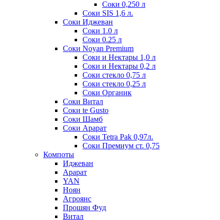
Соки 0,250 л
Соки SIS 1,6 л.
Соки Иджеван
Соки 1.0 л
Соки 0.25 л
Соки Noyan Premium
Соки и Нектары 1,0 л
Соки и Нектары 0,2 л
Соки стекло 0,75 л
Соки стекло 0,25 л
Соки Органик
Соки Витал
Соки te Gusto
Соки Шамб
Соки Арарат
Соки Tetra Pak 0,97л.
Соки Премиум ст. 0,75
Компоты
Иджеван
Арарат
YAN
Ноян
Агроянс
Прошян Фуд
Витал