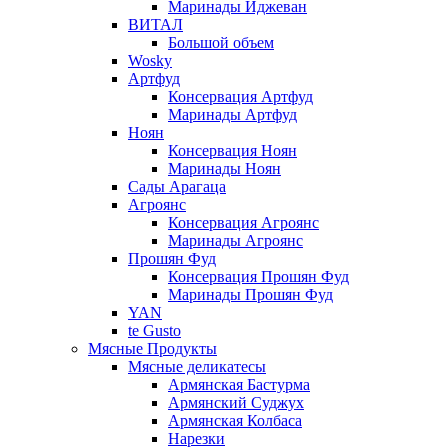
Маринады Иджеван
ВИТАЛ
Большой объем
Wosky
Артфуд
Консервация Артфуд
Маринады Артфуд
Ноян
Консервация Ноян
Маринады Ноян
Сады Арагаца
Агроянс
Консервация Агроянс
Маринады Агроянс
Прошян Фуд
Консервация Прошян Фуд
Маринады Прошян Фуд
YAN
te Gusto
Мясные Продукты
Мясные деликатесы
Армянская Бастурма
Армянский Суджух
Армянская Колбаса
Нарезки