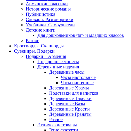
Армянские классики
Исторические романы
Публицистика
Словари. Разговорники
Учебники. Самоучители
Детские книги
Для дошкольников<br> и младших классов
Разное
Кроссворды. Сканворды
Сувениры. Подарки
Подарки – Армения
Подарочные монеты
Деревянные изделия
Деревянные часы
Часы настольные
Часы настенные
Деревянные Храмы
Подставки для напитков
Деревянные Тарелки
Деревянные Вазы
Деревянные Кресты
Деревянные Гранаты
Разное
Этнические товары
Этно скатерти