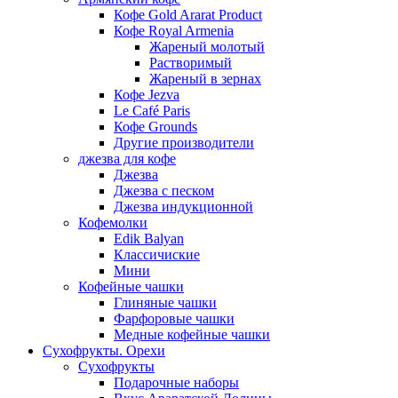
Кофе Gold Ararat Product
Кофе Royal Armenia
Жареный молотый
Растворимый
Жареный в зернах
Кофе Jezva
Le Café Paris
Кофе Grounds
Другие производители
джезва для кофе
Джезва
Джезва с песком
Джезва индукционной
Кофемолки
Edik Balyan
Классичиские
Мини
Кофейные чашки
Глиняные чашки
Фарфоровые чашки
Медные кофейные чашки
Сухофрукты. Орехи
Сухофрукты
Подарочные наборы