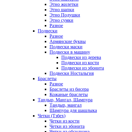
Этно жилетки
Этно шапки
Этно Подушки
Этно сумки
Разное
Подвески
Разное
Армянские буквы
Подвески маски
Подвески в машину
Подвески из дерева
Подвески из кости
Подвески из эбонита
Подвески Ностальгия
Браслеты
Разное
Браслеты из бисера
Кожаные браслеты
Тандыр, Мангал, Шампура
Тандыр, мангал
Шампура для шашлыка
Четки (Тзбех)
Четки из кости
Четки из эбонита
Четки из обсидиана