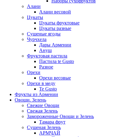
Наборы сухофруктов
Алани
Алани весовой
Цукаты
Цукаты фруктовые
Цукаты разные
Сушеные ягоды
Чурчхела
Дары Армении
Ануш
Фруктовая пастила
Пастила te Gusto
Разное
Орехи
Орехи весовые
Орехи в меду
Te Gusto
Фрукты из Армении
Овощи. Зелень
Свежие Овощи
Свежая Зелень
Замороженные Овощи и Зелень
Тамара фрут
Сушеная Зелень
АРМЧАЙ