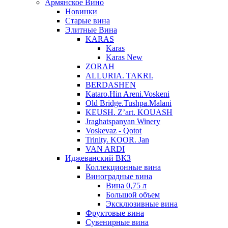
Армянское Вино
Новинки
Старые вина
Элитные Вина
KARAS
Karas
Karas New
ZORAH
ALLURIA. TAKRI.
BERDASHEN
Kataro.Hin Areni.Voskeni
Old Bridge.Tushpa.Malani
KEUSH. Z’art. KOUASH
Jraghatspanyan Winery
Voskevaz - Qotot
Trinity. KOOR. Jan
VAN ARDI
Иджеванский ВКЗ
Коллекционные вина
Виноградные вина
Вина 0,75 л
Большой объем
Эксклюзивные вина
Фруктовые вина
Cувенирные вина