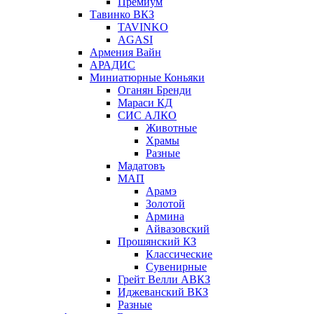
Премиум
Тавинко ВКЗ
TAVINKO
AGASI
Армения Вайн
АРАДИС
Миниатюрные Коньяки
Оганян Бренди
Мараси КД
СИС АЛКО
Животные
Храмы
Разные
Мадатовъ
МАП
Арамэ
Золотой
Армина
Айвазовский
Прошянский КЗ
Классические
Сувенирные
Грейт Велли АВКЗ
Иджеванский ВКЗ
Разные