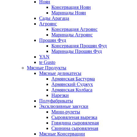
Ноян
Консервация Ноян
Маринады Ноян
Сады Арагаца
Агроянс
Консервация Агроянс
Маринады Агроянс
Прошян Фуд
Консервация Прошян Фуд
Маринады Прошян Фуд
YAN
te Gusto
Мясные Продукты
Мясные деликатесы
Армянская Бастурма
Армянский Суджух
Армянская Колбаса
Нарезки
Полуфабрикаты
Эксклюзивные закуски
Мини-рулеты
Сыровяленая вырезка
Говядина сыровяленая
Свинина сыровяленая
Мясные Консервации