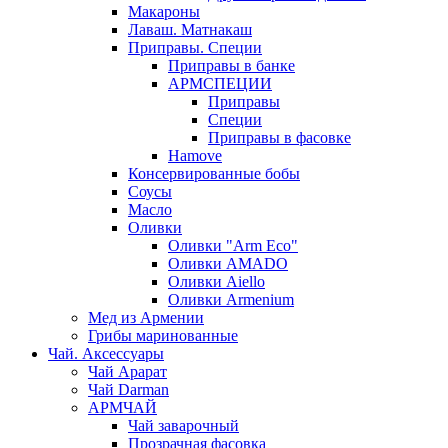
Макароны
Лаваш. Матнакаш
Приправы. Специи
Приправы в банке
АРМСПЕЦИИ
Приправы
Специи
Приправы в фасовке
Hamove
Консервированные бобы
Соусы
Масло
Оливки
Оливки "Arm Eco"
Оливки AMADO
Оливки Aiello
Оливки Armenium
Мед из Армении
Грибы маринованные
Чай. Аксессуары
Чай Арарат
Чай Darman
АРМЧАЙ
Чай заварочный
Прозрачная фасовка