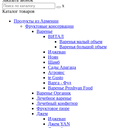
Заказать звонок
x
Каталог товаров
Продукты из Армении
Фруктовые консервации
Варенье
ВИТАЛ
Варенья малый объем
Варенья большой объем
Иджеван
Ноян
Шамб
Сады Арагаца
Агроянс
te Gusto
Варга - Фуд
Варенье Proshyan Food
Варенье Органик
Лечебное варенье
Лечебный конфитюр
Фруктовое пюре
Джем
Иджеван
Джем YAN