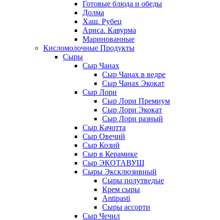
Готовые блюда и обеды
Долма
Хаш. Рубец
Ариса. Кавурма
Маринованные
Кисломолочные Продукты
Сыры
Сыр Чанах
Сыр Чанах в ведре
Сыр Чанах Экокат
Сыр Лори
Сыр Лори Премиум
Сыр Лори Экокат
Сыр Лори разный
Сыр Качотта
Сыр Овечий
Сыр Козий
Сыр в Керамике
Сыр ЭКОТАВУШ
Сыры Эксклюзивный
Сыры полутведые
Крем сыры
Antipasti
Сыры ассорти
Сыр Чечил