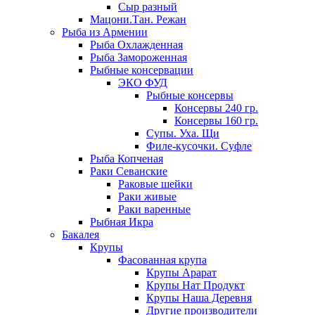
Сыр разный
Мацони.Тан. Режан
Рыба из Армении
Рыба Охлажденная
Рыба Замороженная
Рыбные консервации
ЭКО ФУД
Рыбные консервы
Консервы 240 гр.
Консервы 160 гр.
Супы. Уха. Щи
Филе-кусочки. Суфле
Рыба Копченая
Раки Севанские
Раковые шейки
Раки живые
Раки варенные
Рыбная Икра
Бакалея
Крупы
Фасованная крупа
Крупы Арарат
Крупы Нат Продукт
Крупы Наша Деревня
Другие производители