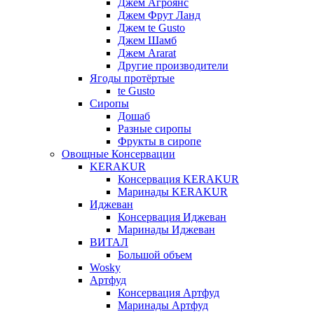
Джем Агроянс
Джем Фрут Ланд
Джем te Gusto
Джем Шамб
Джем Ararat
Другие производители
Ягоды протёртые
te Gusto
Сиропы
Дошаб
Разные сиропы
Фрукты в сиропе
Овощные Консервации
KERAKUR
Консервация KERAKUR
Маринады KERAKUR
Иджеван
Консервация Иджеван
Маринады Иджеван
ВИТАЛ
Большой объем
Wosky
Артфуд
Консервация Артфуд
Маринады Артфуд