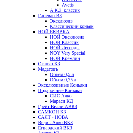
Avetis
А.К.З. классик
Гиневан ВЗ
Эксклюзив
Классический коньяк
НОЙ ЕКВВКА
НОЙ Эксклюзив
НОЙ Классик
НОЙ Легенды
NOY Very Speсial
НОЙ Кремлин
Оганян КЗ
Мадатовъ
Объем 0,5 л
Объем 0,75 л
Эксклюзивные Коньяки
Подарочные Коньяки
СИС Алко
Мараси КД
Грейт Велли АВКЗ
САМКОН КЗ
САЯТ - НОВА
Веди - Алко ВКЗ
Егвардский ВКЗ