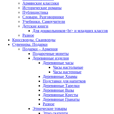
Армянские классики
Исторические романы
Публицистика
Словари. Разговорники
Учебники. Самоучители
Детские книги
Для дошкольников<br> и младших классов
Разное
Кроссворды. Сканворды
Сувениры. Подарки
Подарки – Армения
Подарочные монеты
Деревянные изделия
Деревянные часы
Часы настольные
Часы настенные
Деревянные Храмы
Подставки для напитков
Деревянные Тарелки
Деревянные Вазы
Деревянные Кресты
Деревянные Гранаты
Разное
Этнические товары
Этно скатерти