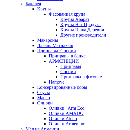
Бакалея
Крупы
Фасованная крупа
Крупы Арарат
Крупы Нат Продукт
Крупы Наша Деревня
Другие производители
Макароны
Лаваш. Матнакаш
Приправы. Специи
Приправы в банке
АРМСПЕЦИИ
Приправы
Специи
Приправы в фасовке
Hamove
Консервированные бобы
Соусы
Масло
Оливки
Оливки "Arm Eco"
Оливки AMADO
Оливки Aiello
Оливки Armenium
Мед из Армении