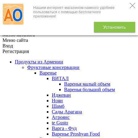
Нашим интернет-магазином намного удобнее
+7 (495) 646-888-1
пользоваться с помощью бесплатного
приложения!
В корзине
0
товаров
Установить
x
Меню каталога
Меню сайта
Вход
Регистрация
Продукты из Армении
Фруктовые консервации
Варенье
ВИТАЛ
Варенья малый объем
Варенья большой объем
Иджеван
Ноян
Шамб
Сады Арагаца
Агроянс
te Gusto
Варга - Фуд
Варенье Proshyan Food