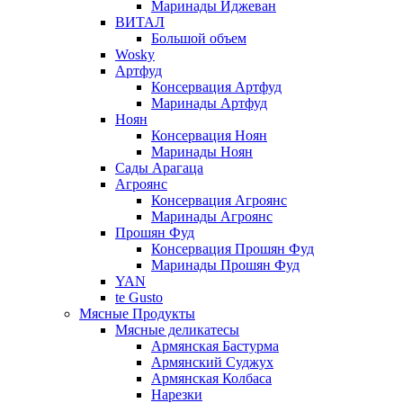
Маринады Иджеван
ВИТАЛ
Большой объем
Wosky
Артфуд
Консервация Артфуд
Маринады Артфуд
Ноян
Консервация Ноян
Маринады Ноян
Сады Арагаца
Агроянс
Консервация Агроянс
Маринады Агроянс
Прошян Фуд
Консервация Прошян Фуд
Маринады Прошян Фуд
YAN
te Gusto
Мясные Продукты
Мясные деликатесы
Армянская Бастурма
Армянский Суджух
Армянская Колбаса
Нарезки