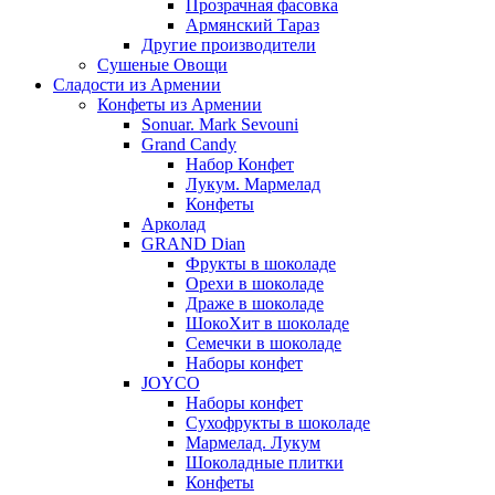
Прозрачная фасовка
Армянский Тараз
Другие производители
Сушеные Овощи
Сладости из Армении
Конфеты из Армении
Sonuar. Mark Sevouni
Grand Candy
Набор Конфет
Лукум. Мармелад
Конфеты
Арколад
GRAND Dian
Фрукты в шоколаде
Орехи в шоколаде
Драже в шоколаде
ШокоХит в шоколаде
Семечки в шоколаде
Наборы конфет
JOYCO
Наборы конфет
Сухофрукты в шоколаде
Мармелад. Лукум
Шоколадные плитки
Конфеты