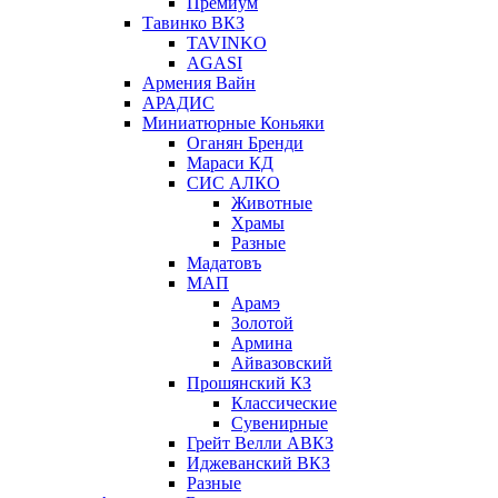
Премиум
Тавинко ВКЗ
TAVINKO
AGASI
Армения Вайн
АРАДИС
Миниатюрные Коньяки
Оганян Бренди
Мараси КД
СИС АЛКО
Животные
Храмы
Разные
Мадатовъ
МАП
Арамэ
Золотой
Армина
Айвазовский
Прошянский КЗ
Классические
Сувенирные
Грейт Велли АВКЗ
Иджеванский ВКЗ
Разные