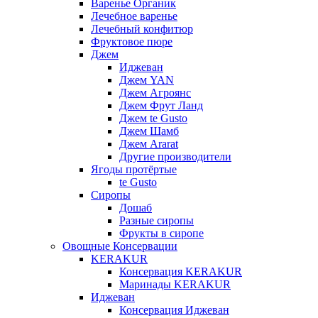
Варенье Органик
Лечебное варенье
Лечебный конфитюр
Фруктовое пюре
Джем
Иджеван
Джем YAN
Джем Агроянс
Джем Фрут Ланд
Джем te Gusto
Джем Шамб
Джем Ararat
Другие производители
Ягоды протёртые
te Gusto
Сиропы
Дошаб
Разные сиропы
Фрукты в сиропе
Овощные Консервации
KERAKUR
Консервация KERAKUR
Маринады KERAKUR
Иджеван
Консервация Иджеван