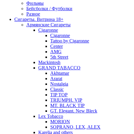
Фильмы
Бейсболки / Футболки
Разное
Сигареты. Витрина 18+
Армянские Сигареты
Cigaronne
Cigaronne
Tattoo by Cigaronne
Center
AMG
5th Street
Mackintosh
GRAND TABACCO
Akhtamar
Ararat
Nostalgia
Classic
TIP TOP
TRIUMPH. VIP
MT. BLACK TIP
GT. Elegant. New Bleck
Lex Tobacco
MORION
SOPRANO, LEX, ALEX
Karelia and others