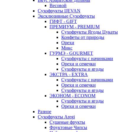
Вкус Араратской Долины
Весовой
Сухофрукты IJEVAN
Эксклюзивные Сухофрукты
ГИФТ - GIFT
ПРЕМИУМ - PREMIUM
Сухофрукты Ягоды Цукаты
Конфеты от природы
Орехи
Микс
ГУРМЭ - GOURMET
Сухофрукты с начинками
Орехи и семечки
Сухофрукты и ягоды
ЭКСТРА - EXTRA
Сухофрукты с начинками
Орехи и семечки
Сухофрукты и ягоды
ЭКОНОМ - ECONOM
Сухофрукты и ягоды
Орехи и семечки
Разное
Сухофрукты Aregi
Сушеные фрукты
Фруктовые Чипсы