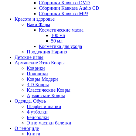
Сборники Кавказа DVD
Сборники Кавказа Audio CD
Сборники Кавказа MP3
Красота и здоровье
Ваки Фарм
Косметические масла
100 мл
50 мл
Косметика для ухода
Продукция Наринэ
Детские игры
Армянские Этно Ковры
Коврики
Половики
Ковры Модерн
3 D Ковры
Классические Ковры
Армянские Ковры
Одежда. Обувь
Шарфы и шапки
Футболки
Бейсболки
Этно масики балетки
О геноциде
Книги