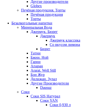
Другие производители
Globex
Печёная продукция. Торты
Печёная продукция
Торты
Безалкогольные напитки
Минеральная Вода
Джермук. Бюрег
Джермук
Джермук классика
Со вкусом лимона
Бюрег
Татни
Бжни. Ной
Гарни
Апаран
Ararat. Well Still
Бон Жур
Дилижан. Зулал
Другие Производители
Dausuz
Соки
Соки SIS Натурал
Соки YAN
Соки 0,930 л