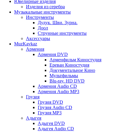
Ювелирные изделия
Изделия из серебра
Музыкальные инструменты
Инструменты
Дудук. Шви. Зурна.
Доол
Струнные инструменты
Аксессуары
MuzKavkaz
Армения
Армения DVD
Арменфильм Киностудия
Ереван Киностудия
Документальное Кино
Мультфильмы
Blu-ray. HD DVD
Армения Audio CD
Армения Audio MP3
Грузия
Грузия DVD
Грузия Audio CD
Грузия MP3
Адыгея
Адыгея DVD
Адыгея Audio CD