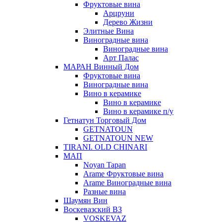
Фруктовые вина
Арцруни
Дерево Жизни
Элитные Вина
Виноградные вина
Виноградные вина
Арт Палас
МАРАН Винный Дом
Фруктовые вина
Виноградные вина
Вино в керамике
Вино в керамике
Вино в керамике п/у
Гетнатун Торговый Дом
GETNATOUN
GETNATOUN NEW
TIRANI. OLD CHINARI
МАП
Noyan Tapan
Arame Фруктовые вина
Arame Виноградные вина
Разные вина
Шаумян Вин
Воскевазский ВЗ
VOSKEVAZ