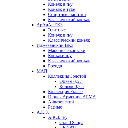
Коньяк в п/у
Коньяк в тубе
Спиртные напитки
Классический коньяк
АрАрАт ЕКЗ
Элитные
Коньяк в п/у
Классический коньяк
Иджеванский ВКЗ
Марочные коньяки
Коньяки п/у
Классический коньяк
Бренди
МАП
Коллекция Золотой
Объем 0,5 л
Коньяк 0,7 л
Коллекция France
Горная Армения. АРМА
Айвазовский
Разные
А.К.З.
А.К.З. п/у
Grand Sargis
URARTU