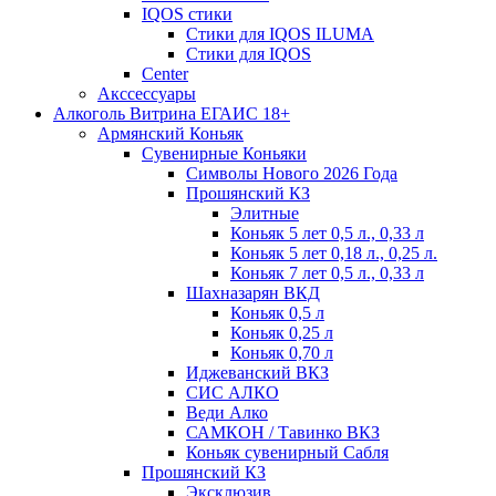
IQOS стики
Стики для IQOS ILUMA
Стики для IQOS
Сenter
Акссессуары
Алкоголь Витрина ЕГАИС 18+
Армянский Коньяк
Сувенирные Коньяки
Символы Нового 2026 Года
Прошянский КЗ
Элитные
Коньяк 5 лет 0,5 л., 0,33 л
Коньяк 5 лет 0,18 л., 0,25 л.
Коньяк 7 лет 0,5 л., 0,33 л
Шахназарян ВКД
Коньяк 0,5 л
Коньяк 0,25 л
Коньяк 0,70 л
Иджеванский ВКЗ
СИС АЛКО
Веди Алко
САМКОН / Тавинко ВКЗ
Коньяк сувенирный Сабля
Прошянский КЗ
Эксклюзив