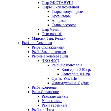
Сыр ЭКОТАВУШ
Сыры Эксклюзивный
Сыры полутведые
Крем сыры
Antipasti
Сыры ассорти
Сыр Чечил
Сыр разный
Мацони.Тан. Режан
Рыба из Армении
Рыба Охлажденная
Рыба Замороженная
Рыбные консервации
ЭКО ФУД
Рыбные консервы
Консервы 240 гр.
Консервы 160 гр.
Супы. Уха. Щи
Филе-кусочки. Суфле
Рыба Копченая
Раки Севанские
Раковые шейки
Раки живые
Раки варенные
Рыбная Икра