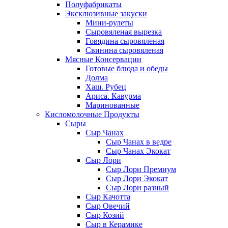
Полуфабрикаты
Эксклюзивные закуски
Мини-рулеты
Сыровяленая вырезка
Говядина сыровяленая
Свинина сыровяленая
Мясные Консервации
Готовые блюда и обеды
Долма
Хаш. Рубец
Ариса. Кавурма
Маринованные
Кисломолочные Продукты
Сыры
Сыр Чанах
Сыр Чанах в ведре
Сыр Чанах Экокат
Сыр Лори
Сыр Лори Премиум
Сыр Лори Экокат
Сыр Лори разный
Сыр Качотта
Сыр Овечий
Сыр Козий
Сыр в Керамике