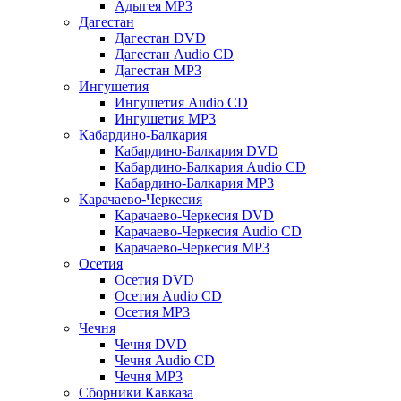
Адыгея MP3
Дагестан
Дагестан DVD
Дагестан Audio CD
Дагестан MP3
Ингушетия
Ингушетия Audio CD
Ингушетия MP3
Кабардино-Балкария
Кабардино-Балкария DVD
Кабардино-Балкария Audio CD
Кабардино-Балкария MP3
Карачаево-Черкесия
Карачаево-Черкесия DVD
Карачаево-Черкесия Audio CD
Карачаево-Черкесия MP3
Осетия
Осетия DVD
Осетия Audio CD
Осетия MP3
Чечня
Чечня DVD
Чечня Audio CD
Чечня MP3
Сборники Кавказа