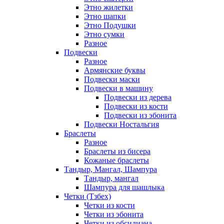
Этно жилетки
Этно шапки
Этно Подушки
Этно сумки
Разное
Подвески
Разное
Армянские буквы
Подвески маски
Подвески в машину
Подвески из дерева
Подвески из кости
Подвески из эбонита
Подвески Ностальгия
Браслеты
Разное
Браслеты из бисера
Кожаные браслеты
Тандыр, Мангал, Шампура
Тандыр, мангал
Шампура для шашлыка
Четки (Тзбех)
Четки из кости
Четки из эбонита
Четки из обсидиана