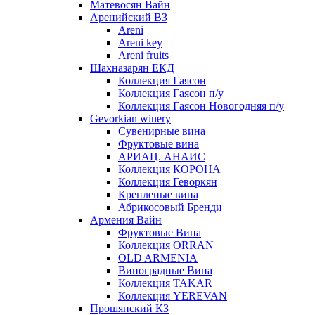
Матевосян Вайн
Аренийский ВЗ
Areni
Areni key
Areni fruits
Шахназарян ЕКД
Коллекция Гаясон
Коллекция Гаясон п/у
Коллекция Гаясон Новогодняя п/у
Gevorkian winery
Сувенирные вина
Фруктовые вина
АРИАЦ. АНАИС
Коллекция КОРОНА
Коллекция Геворкян
Крепленые вина
Абрикосовый Бренди
Армения Вайн
Фруктовые Вина
Коллекция ORRAN
OLD ARMENIA
Виноградные Вина
Коллекция TAKAR
Коллекция YEREVAN
Прошянский КЗ