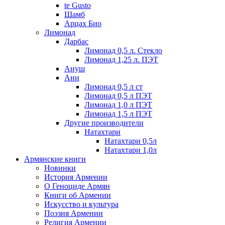
te Gusto
Шамб
Арцах Био
Лимонад
Дарбас
Лимонад 0,5 л. Стекло
Лимонад 1,25 л. ПЭТ
Ануш
Ани
Лимонад 0,5 л ст
Лимонад 0,5 л ПЭТ
Лимонад 1,0 л ПЭТ
Лимонад 1,5 л ПЭТ
Другие производители
Натахтари
Натахтари 0,5л
Натахтари 1,0л
Армянские книги
Новинки
История Армении
О Геноциде Армян
Книги об Армении
Иcкусство и культура
Поэзия Армении
Религия Армении