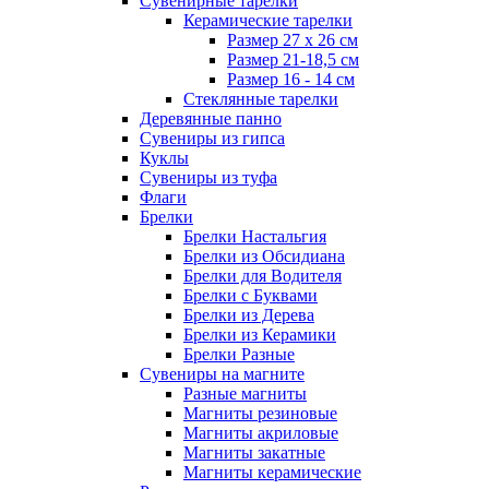
Сувенирные тарелки
Керамические тарелки
Размер 27 х 26 см
Размер 21-18,5 см
Размер 16 - 14 см
Стеклянные тарелки
Деревянные панно
Сувениры из гипса
Куклы
Сувениры из туфа
Флаги
Брелки
Брелки Настальгия
Брелки из Обсидиана
Брелки для Водителя
Брелки с Буквами
Брелки из Дерева
Брелки из Керамики
Брелки Разные
Сувениры на магните
Разные магниты
Магниты резиновые
Магниты акриловые
Магниты закатные
Магниты керамические