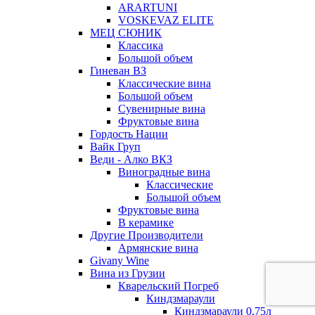
ARARTUNI
VOSKEVAZ ELITE
МЕЦ СЮНИК
Классика
Большой объем
Гиневан ВЗ
Классические вина
Большой объем
Сувенирные вина
Фруктовые вина
Гордость Нации
Вайк Груп
Веди - Алко ВКЗ
Виноградные вина
Классические
Большой объем
Фруктовые вина
В керамике
Другие Производители
Армянские вина
Givany Wine
Вина из Грузии
Кварельский Погреб
Киндзмараули
Киндзмараули 0,75л