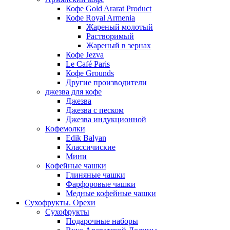
Кофе Gold Ararat Product
Кофе Royal Armenia
Жареный молотый
Растворимый
Жареный в зернах
Кофе Jezva
Le Café Paris
Кофе Grounds
Другие производители
джезва для кофе
Джезва
Джезва с песком
Джезва индукционной
Кофемолки
Edik Balyan
Классичиские
Мини
Кофейные чашки
Глиняные чашки
Фарфоровые чашки
Медные кофейные чашки
Сухофрукты. Орехи
Сухофрукты
Подарочные наборы