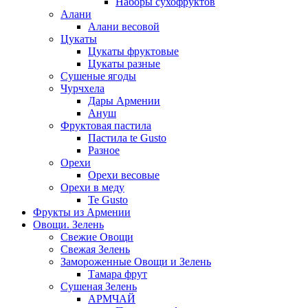
Наборы сухофруктов
Алани
Алани весовой
Цукаты
Цукаты фруктовые
Цукаты разные
Сушеные ягоды
Чурчхела
Дары Армении
Ануш
Фруктовая пастила
Пастила te Gusto
Разное
Орехи
Орехи весовые
Орехи в меду
Te Gusto
Фрукты из Армении
Овощи. Зелень
Свежие Овощи
Свежая Зелень
Замороженные Овощи и Зелень
Тамара фрут
Сушеная Зелень
АРМЧАЙ