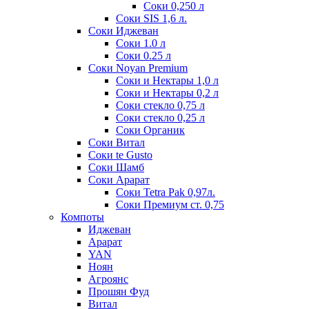
Соки 0,250 л
Соки SIS 1,6 л.
Соки Иджеван
Соки 1.0 л
Соки 0.25 л
Соки Noyan Premium
Соки и Нектары 1,0 л
Соки и Нектары 0,2 л
Соки стекло 0,75 л
Соки стекло 0,25 л
Соки Органик
Соки Витал
Соки te Gusto
Соки Шамб
Соки Арарат
Соки Tetra Pak 0,97л.
Соки Премиум ст. 0,75
Компоты
Иджеван
Арарат
YAN
Ноян
Агроянс
Прошян Фуд
Витал