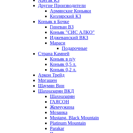
Арегак КЗ
Другие Производители
Армянские Коньяки
Кизлярский КЗ
Коньяк в Бочке
Гиневан ВЗ
Коньяк "СИС АЛКО"
Иджеванский ВКЗ
Мараси
Подарочные
Страна Камней
Коньяк в п/у
Коньяк 0,5 л.
Коньяк 0,2 л.
Аркон Трейд
Мргашен
Шаумян Вин
Шахназарян ВКД
Шахназарян
ГАЯСОН
Жемчужина
Мозаика
Mustang. Black Mountain
Platinum Mountain
Parakar