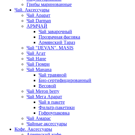
Грибы маринованные
Чай. Аксессуары
Чай Арарат
Чай Darman
АРМЧАЙ
Чай заварочный
Прозрачная фасовка
Армянский Тараз
Чай "IJEVAN". MASIS
Чай Агат
Чай Нане
Чай Гюмри
Чай Манана
Чай травяной
Био-сертифицированный
Весовой
Чай Meron berry
Чай Мега Арарат
Чай в пакете
Фильтр-пакетики
Гофроупаковка
Чай Амарас
Чайные аксессуары
Кофе. Аксессуары
Армянский кофе