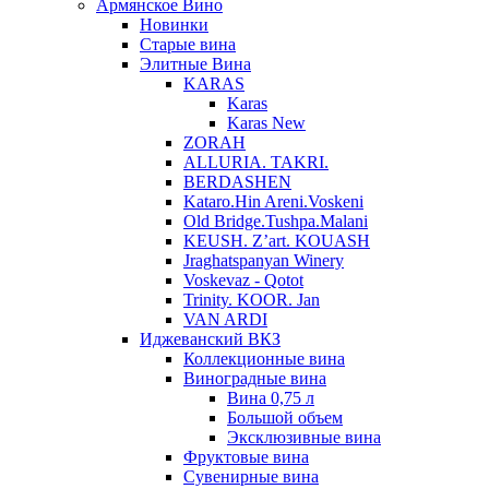
Армянское Вино
Новинки
Старые вина
Элитные Вина
KARAS
Karas
Karas New
ZORAH
ALLURIA. TAKRI.
BERDASHEN
Kataro.Hin Areni.Voskeni
Old Bridge.Tushpa.Malani
KEUSH. Z’art. KOUASH
Jraghatspanyan Winery
Voskevaz - Qotot
Trinity. KOOR. Jan
VAN ARDI
Иджеванский ВКЗ
Коллекционные вина
Виноградные вина
Вина 0,75 л
Большой объем
Эксклюзивные вина
Фруктовые вина
Cувенирные вина