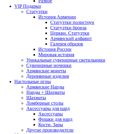
Разное
VIP Подарки
Статуэтки
История Армении
Статуэтки полистоун
Статуэтки бронза
Церкви. Статуэтки
Армянский алфавит
Галерея образов
История России
Мировая история
Уникальные сувенирные светильники
Сувенирные ночники
Армянские монеты
Деревянные изделия
Настольные игры
Армянские Нарды
Нарды + Шахматы
Шахматы
Ломберные столы
Аксессуары для нард
Аксессуары
Фишки для нард
Кости. Зары
Другие производители