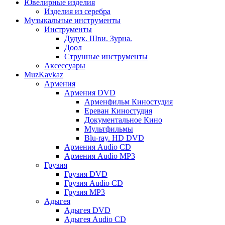
Ювелирные изделия
Изделия из серебра
Музыкальные инструменты
Инструменты
Дудук. Шви. Зурна.
Доол
Струнные инструменты
Аксессуары
MuzKavkaz
Армения
Армения DVD
Арменфильм Киностудия
Ереван Киностудия
Документальное Кино
Мультфильмы
Blu-ray. HD DVD
Армения Audio CD
Армения Audio MP3
Грузия
Грузия DVD
Грузия Audio CD
Грузия MP3
Адыгея
Адыгея DVD
Адыгея Audio CD