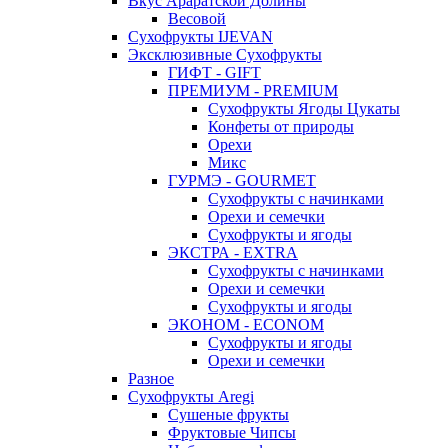
Вкус Араратской Долины
Весовой
Сухофрукты IJEVAN
Эксклюзивные Сухофрукты
ГИФТ - GIFT
ПРЕМИУМ - PREMIUM
Сухофрукты Ягоды Цукаты
Конфеты от природы
Орехи
Микс
ГУРМЭ - GOURMET
Сухофрукты с начинками
Орехи и семечки
Сухофрукты и ягоды
ЭКСТРА - EXTRA
Сухофрукты с начинками
Орехи и семечки
Сухофрукты и ягоды
ЭКОНОМ - ECONOM
Сухофрукты и ягоды
Орехи и семечки
Разное
Сухофрукты Aregi
Сушеные фрукты
Фруктовые Чипсы