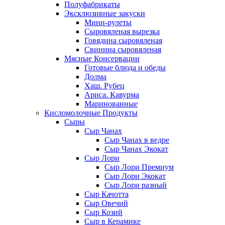
Полуфабрикаты
Эксклюзивные закуски
Мини-рулеты
Сыровяленая вырезка
Говядина сыровяленая
Свинина сыровяленая
Мясные Консервации
Готовые блюда и обеды
Долма
Хаш. Рубец
Ариса. Кавурма
Маринованные
Кисломолочные Продукты
Сыры
Сыр Чанах
Сыр Чанах в ведре
Сыр Чанах Экокат
Сыр Лори
Сыр Лори Премиум
Сыр Лори Экокат
Сыр Лори разный
Сыр Качотта
Сыр Овечий
Сыр Козий
Сыр в Керамике