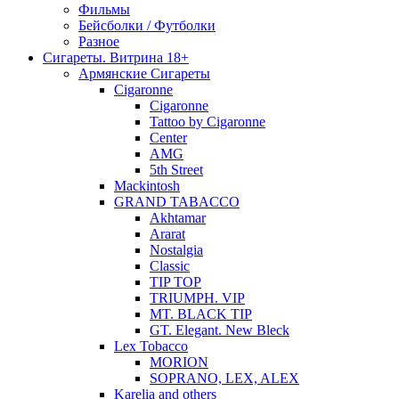
Фильмы
Бейсболки / Футболки
Разное
Сигареты. Витрина 18+
Армянские Сигареты
Cigaronne
Cigaronne
Tattoo by Cigaronne
Center
AMG
5th Street
Mackintosh
GRAND TABACCO
Akhtamar
Ararat
Nostalgia
Classic
TIP TOP
TRIUMPH. VIP
MT. BLACK TIP
GT. Elegant. New Bleck
Lex Tobacco
MORION
SOPRANO, LEX, ALEX
Karelia and others