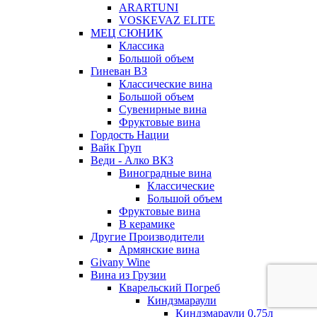
ARARTUNI
VOSKEVAZ ELITE
МЕЦ СЮНИК
Классика
Большой объем
Гиневан ВЗ
Классические вина
Большой объем
Сувенирные вина
Фруктовые вина
Гордость Нации
Вайк Груп
Веди - Алко ВКЗ
Виноградные вина
Классические
Большой объем
Фруктовые вина
В керамике
Другие Производители
Армянские вина
Givany Wine
Вина из Грузии
Кварельский Погреб
Киндзмараули
Киндзмараули 0,75л