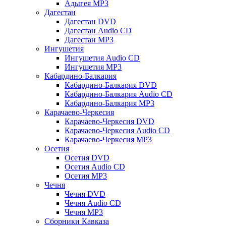
Адыгея MP3
Дагестан
Дагестан DVD
Дагестан Audio CD
Дагестан MP3
Ингушетия
Ингушетия Audio CD
Ингушетия MP3
Кабардино-Балкария
Кабардино-Балкария DVD
Кабардино-Балкария Audio CD
Кабардино-Балкария MP3
Карачаево-Черкесия
Карачаево-Черкесия DVD
Карачаево-Черкесия Audio CD
Карачаево-Черкесия MP3
Осетия
Осетия DVD
Осетия Audio CD
Осетия MP3
Чечня
Чечня DVD
Чечня Audio CD
Чечня MP3
Сборники Кавказа