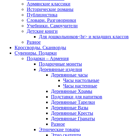
Армянские классики
Исторические романы
Публицистика
Словари. Разговорники
Учебники. Самоучители
Детские книги
Для дошкольников<br> и младших классов
Разное
Кроссворды. Сканворды
Сувениры. Подарки
Подарки – Армения
Подарочные монеты
Деревянные изделия
Деревянные часы
Часы настольные
Часы настенные
Деревянные Храмы
Подставки для напитков
Деревянные Тарелки
Деревянные Вазы
Деревянные Кресты
Деревянные Гранаты
Разное
Этнические товары
Этно скатерти