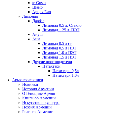
te Gusto
Шамб
Арцах Био
Лимонад
Дарбас
Лимонад 0,5 л. Стекло
Лимонад 1,25 л. ПЭТ
Ануш
Ани
Лимонад 0,5 л ст
Лимонад 0,5 л ПЭТ
Лимонад 1,0 л ПЭТ
Лимонад 1,5 л ПЭТ
Другие производители
Натахтари
Натахтари 0,5л
Натахтари 1,0л
Армянские книги
Новинки
История Армении
О Геноциде Армян
Книги об Армении
Иcкусство и культура
Поэзия Армении
Религия Армении