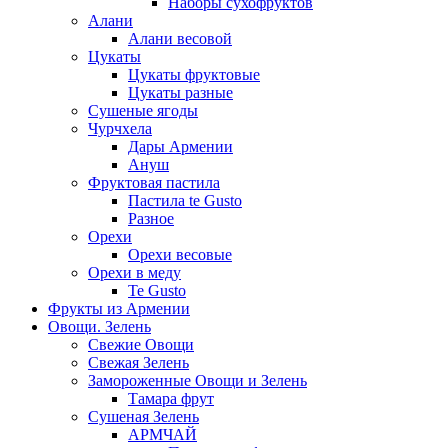
Наборы сухофруктов
Алани
Алани весовой
Цукаты
Цукаты фруктовые
Цукаты разные
Сушеные ягоды
Чурчхела
Дары Армении
Ануш
Фруктовая пастила
Пастила te Gusto
Разное
Орехи
Орехи весовые
Орехи в меду
Te Gusto
Фрукты из Армении
Овощи. Зелень
Свежие Овощи
Свежая Зелень
Замороженные Овощи и Зелень
Тамара фрут
Сушеная Зелень
АРМЧАЙ