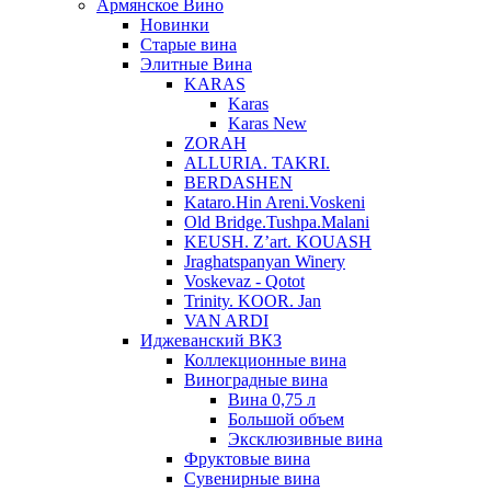
Армянское Вино
Новинки
Старые вина
Элитные Вина
KARAS
Karas
Karas New
ZORAH
ALLURIA. TAKRI.
BERDASHEN
Kataro.Hin Areni.Voskeni
Old Bridge.Tushpa.Malani
KEUSH. Z’art. KOUASH
Jraghatspanyan Winery
Voskevaz - Qotot
Trinity. KOOR. Jan
VAN ARDI
Иджеванский ВКЗ
Коллекционные вина
Виноградные вина
Вина 0,75 л
Большой объем
Эксклюзивные вина
Фруктовые вина
Cувенирные вина