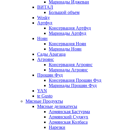
Маринады Иджеван
ВИТАЛ
Большой объем
Wosky
Артфуд
Консервация Артфуд
Маринады Артфуд
Ноян
Консервация Ноян
Маринады Ноян
Сады Арагаца
Агроянс
Консервация Агроянс
Маринады Агроянс
Прошян Фуд
Консервация Прошян Фуд
Маринады Прошян Фуд
YAN
te Gusto
Мясные Продукты
Мясные деликатесы
Армянская Бастурма
Армянский Суджух
Армянская Колбаса
Нарезки