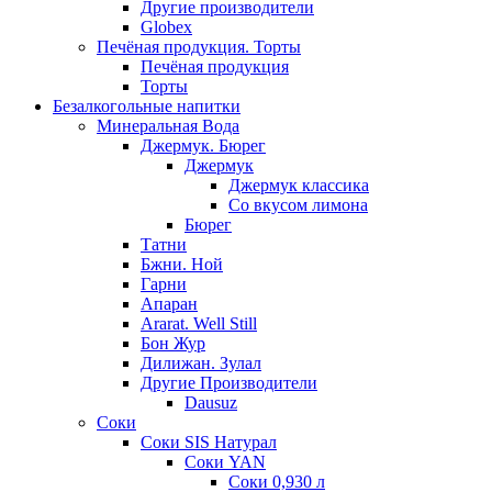
Другие производители
Globex
Печёная продукция. Торты
Печёная продукция
Торты
Безалкогольные напитки
Минеральная Вода
Джермук. Бюрег
Джермук
Джермук классика
Со вкусом лимона
Бюрег
Татни
Бжни. Ной
Гарни
Апаран
Ararat. Well Still
Бон Жур
Дилижан. Зулал
Другие Производители
Dausuz
Соки
Соки SIS Натурал
Соки YAN
Соки 0,930 л