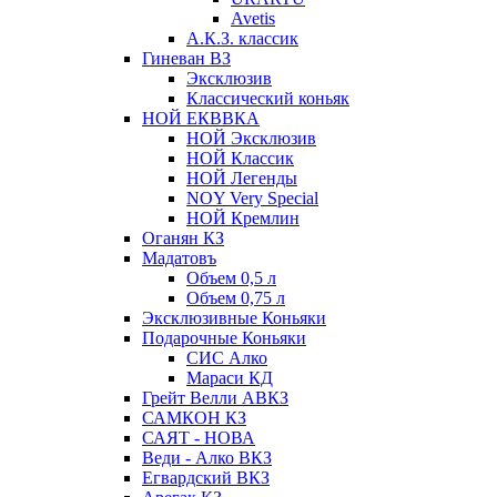
Avetis
А.К.З. классик
Гиневан ВЗ
Эксклюзив
Классический коньяк
НОЙ ЕКВВКА
НОЙ Эксклюзив
НОЙ Классик
НОЙ Легенды
NOY Very Speсial
НОЙ Кремлин
Оганян КЗ
Мадатовъ
Объем 0,5 л
Объем 0,75 л
Эксклюзивные Коньяки
Подарочные Коньяки
СИС Алко
Мараси КД
Грейт Велли АВКЗ
САМКОН КЗ
САЯТ - НОВА
Веди - Алко ВКЗ
Егвардский ВКЗ