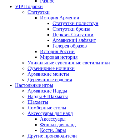
Разное
VIP Подарки
Статуэтки
История Армении
Статуэтки полистоун
Статуэтки бронза
Церкви. Статуэтки
Армянский алфавит
Галерея образов
История России
Мировая история
Уникальные сувенирные светильники
Сувенирные ночники
Армянские монеты
Деревянные изделия
Настольные игры
Армянские Нарды
Нарды + Шахматы
Шахматы
Ломберные столы
Аксессуары для нард
Аксессуары
Фишки для нард
Кости. Зары
Другие производители