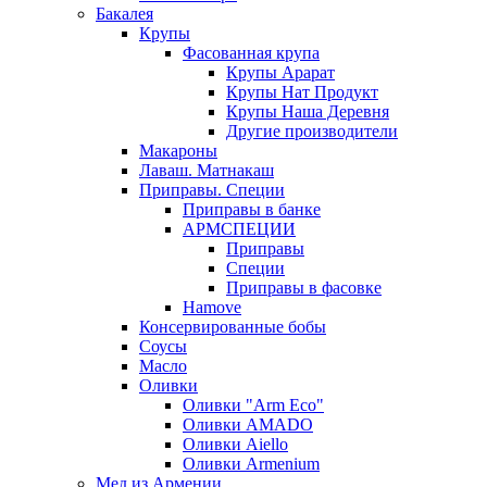
Бакалея
Крупы
Фасованная крупа
Крупы Арарат
Крупы Нат Продукт
Крупы Наша Деревня
Другие производители
Макароны
Лаваш. Матнакаш
Приправы. Специи
Приправы в банке
АРМСПЕЦИИ
Приправы
Специи
Приправы в фасовке
Hamove
Консервированные бобы
Соусы
Масло
Оливки
Оливки "Arm Eco"
Оливки AMADO
Оливки Aiello
Оливки Armenium
Мед из Армении