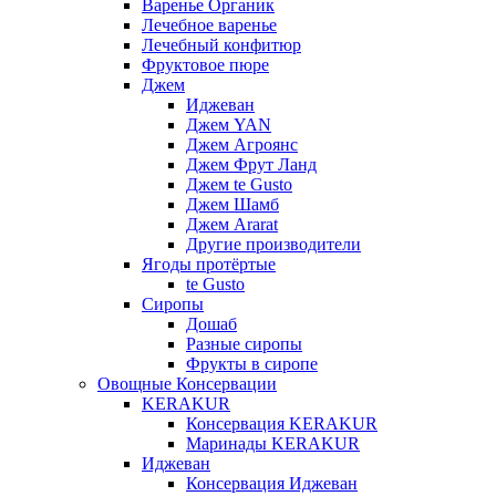
Варенье Органик
Лечебное варенье
Лечебный конфитюр
Фруктовое пюре
Джем
Иджеван
Джем YAN
Джем Агроянс
Джем Фрут Ланд
Джем te Gusto
Джем Шамб
Джем Ararat
Другие производители
Ягоды протёртые
te Gusto
Сиропы
Дошаб
Разные сиропы
Фрукты в сиропе
Овощные Консервации
KERAKUR
Консервация KERAKUR
Маринады KERAKUR
Иджеван
Консервация Иджеван