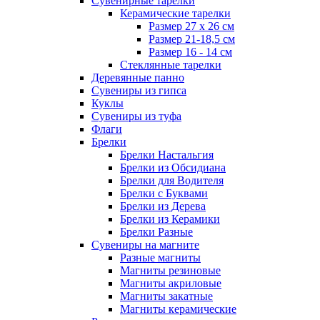
Сувенирные тарелки
Керамические тарелки
Размер 27 х 26 см
Размер 21-18,5 см
Размер 16 - 14 см
Стеклянные тарелки
Деревянные панно
Сувениры из гипса
Куклы
Сувениры из туфа
Флаги
Брелки
Брелки Настальгия
Брелки из Обсидиана
Брелки для Водителя
Брелки с Буквами
Брелки из Дерева
Брелки из Керамики
Брелки Разные
Сувениры на магните
Разные магниты
Магниты резиновые
Магниты акриловые
Магниты закатные
Магниты керамические