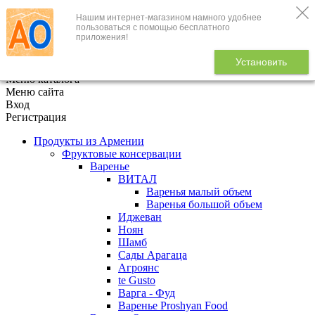
Нашим интернет-магазином намного удобнее
+7 (495) 646-888-1
пользоваться с помощью бесплатного
приложения!
В корзине
0
товаров
Установить
x
Меню каталога
Меню сайта
Вход
Регистрация
Продукты из Армении
Фруктовые консервации
Варенье
ВИТАЛ
Варенья малый объем
Варенья большой объем
Иджеван
Ноян
Шамб
Сады Арагаца
Агроянс
te Gusto
Варга - Фуд
Варенье Proshyan Food