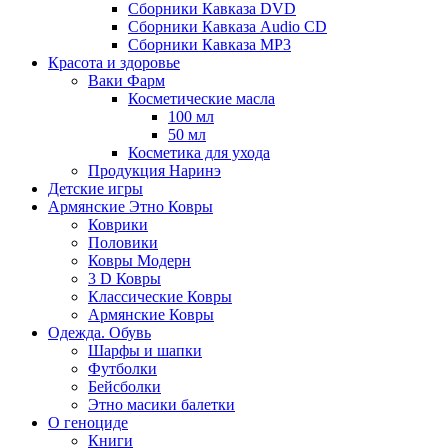
Сборники Кавказа DVD
Сборники Кавказа Audio CD
Сборники Кавказа MP3
Красота и здоровье
Ваки Фарм
Косметические масла
100 мл
50 мл
Косметика для ухода
Продукция Наринэ
Детские игры
Армянские Этно Ковры
Коврики
Половики
Ковры Модерн
3 D Ковры
Классические Ковры
Армянские Ковры
Одежда. Обувь
Шарфы и шапки
Футболки
Бейсболки
Этно масики балетки
О геноциде
Книги