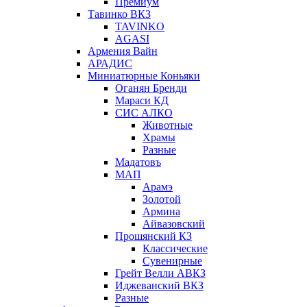
Премиум
Тавинко ВКЗ
TAVINKO
AGASI
Армения Вайн
АРАДИС
Миниатюрные Коньяки
Оганян Бренди
Мараси КД
СИС АЛКО
Животные
Храмы
Разные
Мадатовъ
МАП
Арамэ
Золотой
Армина
Айвазовский
Прошянский КЗ
Классические
Сувенирные
Грейт Велли АВКЗ
Иджеванский ВКЗ
Разные