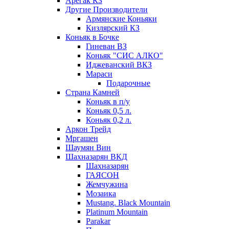
Арегак КЗ
Другие Производители
Армянские Коньяки
Кизлярский КЗ
Коньяк в Бочке
Гиневан ВЗ
Коньяк "СИС АЛКО"
Иджеванский ВКЗ
Мараси
Подарочные
Страна Камней
Коньяк в п/у
Коньяк 0,5 л.
Коньяк 0,2 л.
Аркон Трейд
Мргашен
Шаумян Вин
Шахназарян ВКД
Шахназарян
ГАЯСОН
Жемчужина
Мозаика
Mustang. Black Mountain
Platinum Mountain
Parakar