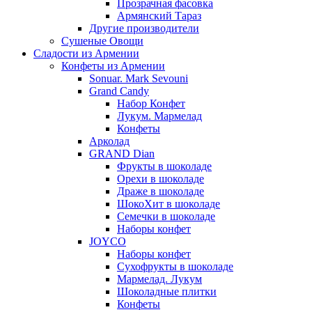
Прозрачная фасовка
Армянский Тараз
Другие производители
Сушеные Овощи
Сладости из Армении
Конфеты из Армении
Sonuar. Mark Sevouni
Grand Candy
Набор Конфет
Лукум. Мармелад
Конфеты
Арколад
GRAND Dian
Фрукты в шоколаде
Орехи в шоколаде
Драже в шоколаде
ШокоХит в шоколаде
Семечки в шоколаде
Наборы конфет
JOYCO
Наборы конфет
Сухофрукты в шоколаде
Мармелад. Лукум
Шоколадные плитки
Конфеты