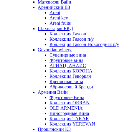
Матевосян Вайн
Аренийский ВЗ
Areni
Areni key
Areni fruits
Шахназарян ЕКД
Коллекция Гаясон
Коллекция Гаясон п/у
Коллекция Гаясон Новогодняя п/у
Gevorkian winery
Сувенирные вина
Фруктовые вина
АРИАЦ. АНАИС
Коллекция КОРОНА
Коллекция Геворкян
Крепленые вина
Абрикосовый Бренди
Армения Вайн
Фруктовые Вина
Коллекция ORRAN
OLD ARMENIA
Виноградные Вина
Коллекция TAKAR
Коллекция YEREVAN
Прошянский КЗ