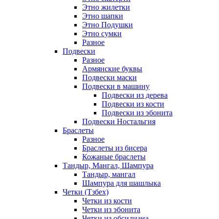
Этно жилетки
Этно шапки
Этно Подушки
Этно сумки
Разное
Подвески
Разное
Армянские буквы
Подвески маски
Подвески в машину
Подвески из дерева
Подвески из кости
Подвески из эбонита
Подвески Ностальгия
Браслеты
Разное
Браслеты из бисера
Кожаные браслеты
Тандыр, Мангал, Шампура
Тандыр, мангал
Шампура для шашлыка
Четки (Тзбех)
Четки из кости
Четки из эбонита
Четки из обсидиана