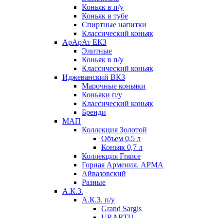
Коньяк в п/у
Коньяк в тубе
Спиртные напитки
Классический коньяк
АрАрАт ЕКЗ
Элитные
Коньяк в п/у
Классический коньяк
Иджеванский ВКЗ
Марочные коньяки
Коньяки п/у
Классический коньяк
Бренди
МАП
Коллекция Золотой
Объем 0,5 л
Коньяк 0,7 л
Коллекция France
Горная Армения. АРМА
Айвазовский
Разные
А.К.З.
А.К.З. п/у
Grand Sargis
URARTU