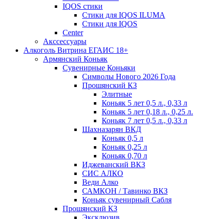
IQOS стики
Стики для IQOS ILUMA
Стики для IQOS
Сenter
Акссессуары
Алкоголь Витрина ЕГАИС 18+
Армянский Коньяк
Сувенирные Коньяки
Символы Нового 2026 Года
Прошянский КЗ
Элитные
Коньяк 5 лет 0,5 л., 0,33 л
Коньяк 5 лет 0,18 л., 0,25 л.
Коньяк 7 лет 0,5 л., 0,33 л
Шахназарян ВКД
Коньяк 0,5 л
Коньяк 0,25 л
Коньяк 0,70 л
Иджеванский ВКЗ
СИС АЛКО
Веди Алко
САМКОН / Тавинко ВКЗ
Коньяк сувенирный Сабля
Прошянский КЗ
Эксклюзив