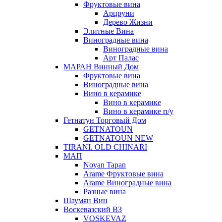
Фруктовые вина
Арцруни
Дерево Жизни
Элитные Вина
Виноградные вина
Виноградные вина
Арт Палас
МАРАН Винный Дом
Фруктовые вина
Виноградные вина
Вино в керамике
Вино в керамике
Вино в керамике п/у
Гетнатун Торговый Дом
GETNATOUN
GETNATOUN NEW
TIRANI. OLD CHINARI
МАП
Noyan Tapan
Arame Фруктовые вина
Arame Виноградные вина
Разные вина
Шаумян Вин
Воскевазский ВЗ
VOSKEVAZ