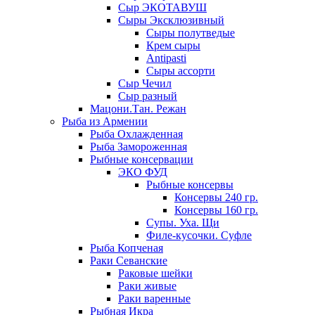
Сыр ЭКОТАВУШ
Сыры Эксклюзивный
Сыры полутведые
Крем сыры
Antipasti
Сыры ассорти
Сыр Чечил
Сыр разный
Мацони.Тан. Режан
Рыба из Армении
Рыба Охлажденная
Рыба Замороженная
Рыбные консервации
ЭКО ФУД
Рыбные консервы
Консервы 240 гр.
Консервы 160 гр.
Супы. Уха. Щи
Филе-кусочки. Суфле
Рыба Копченая
Раки Севанские
Раковые шейки
Раки живые
Раки варенные
Рыбная Икра