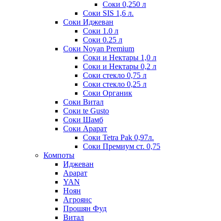
Соки 0,250 л
Соки SIS 1,6 л.
Соки Иджеван
Соки 1.0 л
Соки 0.25 л
Соки Noyan Premium
Соки и Нектары 1,0 л
Соки и Нектары 0,2 л
Соки стекло 0,75 л
Соки стекло 0,25 л
Соки Органик
Соки Витал
Соки te Gusto
Соки Шамб
Соки Арарат
Соки Tetra Pak 0,97л.
Соки Премиум ст. 0,75
Компоты
Иджеван
Арарат
YAN
Ноян
Агроянс
Прошян Фуд
Витал