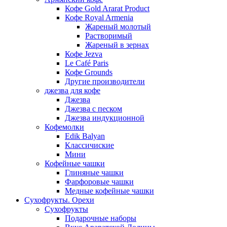
Кофе Gold Ararat Product
Кофе Royal Armenia
Жареный молотый
Растворимый
Жареный в зернах
Кофе Jezva
Le Café Paris
Кофе Grounds
Другие производители
джезва для кофе
Джезва
Джезва с песком
Джезва индукционной
Кофемолки
Edik Balyan
Классичиские
Мини
Кофейные чашки
Глиняные чашки
Фарфоровые чашки
Медные кофейные чашки
Сухофрукты. Орехи
Сухофрукты
Подарочные наборы