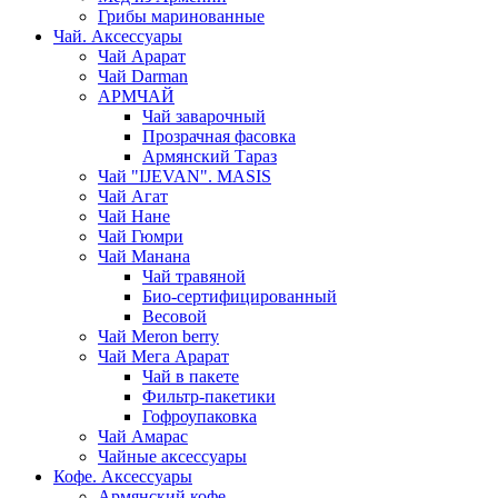
Грибы маринованные
Чай. Аксессуары
Чай Арарат
Чай Darman
АРМЧАЙ
Чай заварочный
Прозрачная фасовка
Армянский Тараз
Чай "IJEVAN". MASIS
Чай Агат
Чай Нане
Чай Гюмри
Чай Манана
Чай травяной
Био-сертифицированный
Весовой
Чай Meron berry
Чай Мега Арарат
Чай в пакете
Фильтр-пакетики
Гофроупаковка
Чай Амарас
Чайные аксессуары
Кофе. Аксессуары
Армянский кофе