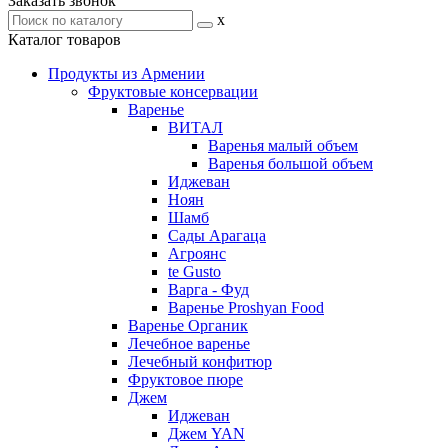
Заказать звонок
x
Каталог товаров
Продукты из Армении
Фруктовые консервации
Варенье
ВИТАЛ
Варенья малый объем
Варенья большой объем
Иджеван
Ноян
Шамб
Сады Арагаца
Агроянс
te Gusto
Варга - Фуд
Варенье Proshyan Food
Варенье Органик
Лечебное варенье
Лечебный конфитюр
Фруктовое пюре
Джем
Иджеван
Джем YAN