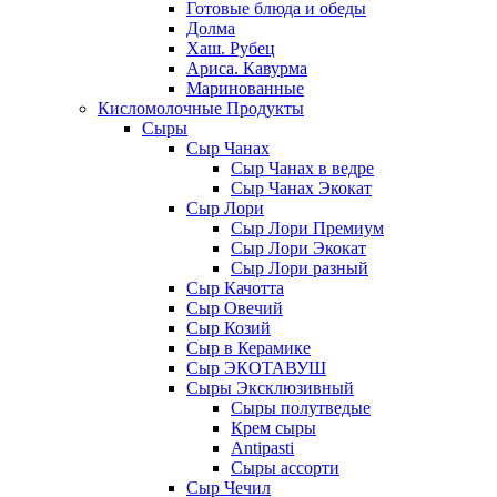
Готовые блюда и обеды
Долма
Хаш. Рубец
Ариса. Кавурма
Маринованные
Кисломолочные Продукты
Сыры
Сыр Чанах
Сыр Чанах в ведре
Сыр Чанах Экокат
Сыр Лори
Сыр Лори Премиум
Сыр Лори Экокат
Сыр Лори разный
Сыр Качотта
Сыр Овечий
Сыр Козий
Сыр в Керамике
Сыр ЭКОТАВУШ
Сыры Эксклюзивный
Сыры полутведые
Крем сыры
Antipasti
Сыры ассорти
Сыр Чечил