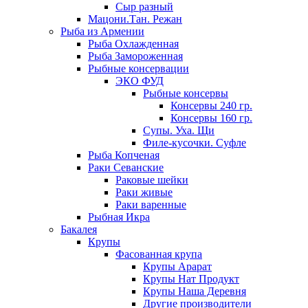
Сыр разный
Мацони.Тан. Режан
Рыба из Армении
Рыба Охлажденная
Рыба Замороженная
Рыбные консервации
ЭКО ФУД
Рыбные консервы
Консервы 240 гр.
Консервы 160 гр.
Супы. Уха. Щи
Филе-кусочки. Суфле
Рыба Копченая
Раки Севанские
Раковые шейки
Раки живые
Раки варенные
Рыбная Икра
Бакалея
Крупы
Фасованная крупа
Крупы Арарат
Крупы Нат Продукт
Крупы Наша Деревня
Другие производители