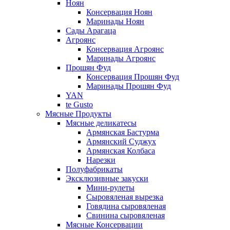
Ноян
Консервация Ноян
Маринады Ноян
Сады Арагаца
Агроянс
Консервация Агроянс
Маринады Агроянс
Прошян Фуд
Консервация Прошян Фуд
Маринады Прошян Фуд
YAN
te Gusto
Мясные Продукты
Мясные деликатесы
Армянская Бастурма
Армянский Суджух
Армянская Колбаса
Нарезки
Полуфабрикаты
Эксклюзивные закуски
Мини-рулеты
Сыровяленая вырезка
Говядина сыровяленая
Свинина сыровяленая
Мясные Консервации