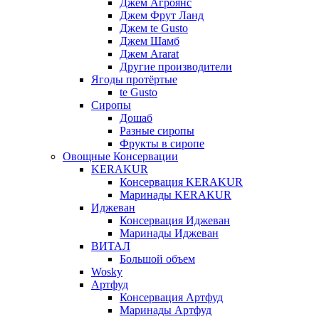
Джем Агроянс
Джем Фрут Ланд
Джем te Gusto
Джем Шамб
Джем Ararat
Другие производители
Ягоды протёртые
te Gusto
Сиропы
Дошаб
Разные сиропы
Фрукты в сиропе
Овощные Консервации
KERAKUR
Консервация KERAKUR
Маринады KERAKUR
Иджеван
Консервация Иджеван
Маринады Иджеван
ВИТАЛ
Большой объем
Wosky
Артфуд
Консервация Артфуд
Маринады Артфуд