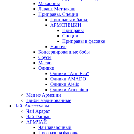
Макароны
Лаваш. Матнакаш
Приправы. Специи
Приправы в банке
АРМСПЕЦИИ
Приправы
Специи
Приправы в фасовке
Hamove
Консервированные бобы
Соусы
Масло
Оливки
Оливки "Arm Eco"
Оливки AMADO
Оливки Aiello
Оливки Armenium
Мед из Армении
Грибы маринованные
Чай. Аксессуары
Чай Арарат
Чай Darman
АРМЧАЙ
Чай заварочный
Прозрачная фасовка