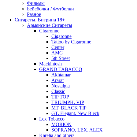
Фильмы
Бейсболки / Футболки
Разное
Сигареты. Витрина 18+
Армянские Сигареты
Cigaronne
Cigaronne
Tattoo by Cigaronne
Center
AMG
5th Street
Mackintosh
GRAND TABACCO
Akhtamar
Ararat
Nostalgia
Classic
TIP TOP
TRIUMPH. VIP
MT. BLACK TIP
GT. Elegant. New Bleck
Lex Tobacco
MORION
SOPRANO, LEX, ALEX
Karelia and others