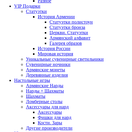
Разное
VIP Подарки
Статуэтки
История Армении
Статуэтки полистоун
Статуэтки бронза
Церкви. Статуэтки
Армянский алфавит
Галерея образов
История России
Мировая история
Уникальные сувенирные светильники
Сувенирные ночники
Армянские монеты
Деревянные изделия
Настольные игры
Армянские Нарды
Нарды + Шахматы
Шахматы
Ломберные столы
Аксессуары для нард
Аксессуары
Фишки для нард
Кости. Зары
Другие производители