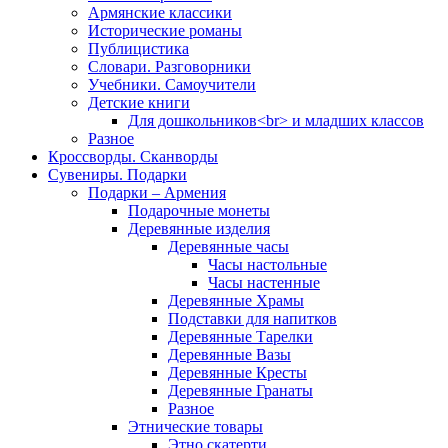
Армянские классики
Исторические романы
Публицистика
Словари. Разговорники
Учебники. Самоучители
Детские книги
Для дошкольников<br> и младших классов
Разное
Кроссворды. Сканворды
Сувениры. Подарки
Подарки – Армения
Подарочные монеты
Деревянные изделия
Деревянные часы
Часы настольные
Часы настенные
Деревянные Храмы
Подставки для напитков
Деревянные Тарелки
Деревянные Вазы
Деревянные Кресты
Деревянные Гранаты
Разное
Этнические товары
Этно скатерти