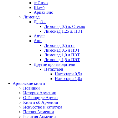
te Gusto
Шамб
Арцах Био
Лимонад
Дарбас
Лимонад 0,5 л. Стекло
Лимонад 1,25 л. ПЭТ
Ануш
Ани
Лимонад 0,5 л ст
Лимонад 0,5 л ПЭТ
Лимонад 1,0 л ПЭТ
Лимонад 1,5 л ПЭТ
Другие производители
Натахтари
Натахтари 0,5л
Натахтари 1,0л
Армянские книги
Новинки
История Армении
О Геноциде Армян
Книги об Армении
Иcкусство и культура
Поэзия Армении
Религия Армении