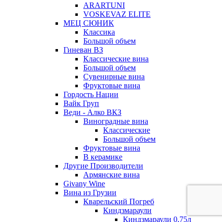
ARARTUNI
VOSKEVAZ ELITE
МЕЦ СЮНИК
Классика
Большой объем
Гиневан ВЗ
Классические вина
Большой объем
Сувенирные вина
Фруктовые вина
Гордость Нации
Вайк Груп
Веди - Алко ВКЗ
Виноградные вина
Классические
Большой объем
Фруктовые вина
В керамике
Другие Производители
Армянские вина
Givany Wine
Вина из Грузии
Кварельский Погреб
Киндзмараули
Киндзмараули 0,75л