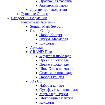
Прозрачная фасовка
Армянский Тараз
Другие производители
Сушеные Овощи
Сладости из Армении
Конфеты из Армении
Sonuar. Mark Sevouni
Grand Candy
Набор Конфет
Лукум. Мармелад
Конфеты
Арколад
GRAND Dian
Фрукты в шоколаде
Орехи в шоколаде
Драже в шоколаде
ШокоХит в шоколаде
Семечки в шоколаде
Наборы конфет
JOYCO
Наборы конфет
Сухофрукты в шоколаде
Мармелад. Лукум
Шоколадные плитки
Конфеты