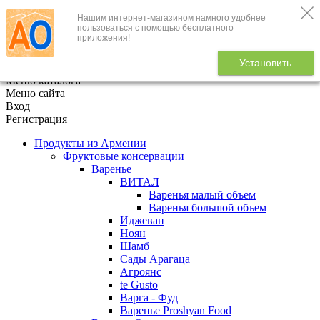
Нашим интернет-магазином намного удобнее
+7 (495) 646-888-1
пользоваться с помощью бесплатного
приложения!
В корзине
0
товаров
Установить
x
Меню каталога
Меню сайта
Вход
Регистрация
Продукты из Армении
Фруктовые консервации
Варенье
ВИТАЛ
Варенья малый объем
Варенья большой объем
Иджеван
Ноян
Шамб
Сады Арагаца
Агроянс
te Gusto
Варга - Фуд
Варенье Proshyan Food