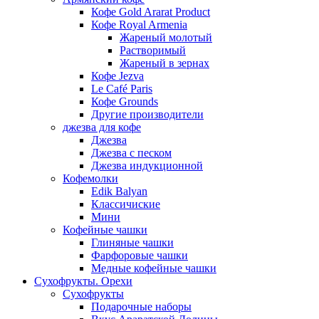
Кофе Gold Ararat Product
Кофе Royal Armenia
Жареный молотый
Растворимый
Жареный в зернах
Кофе Jezva
Le Café Paris
Кофе Grounds
Другие производители
джезва для кофе
Джезва
Джезва с песком
Джезва индукционной
Кофемолки
Edik Balyan
Классичиские
Мини
Кофейные чашки
Глиняные чашки
Фарфоровые чашки
Медные кофейные чашки
Сухофрукты. Орехи
Сухофрукты
Подарочные наборы