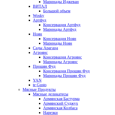
Маринады Иджеван
ВИТАЛ
Большой объем
Wosky
Артфуд
Консервация Артфуд
Маринады Артфуд
Ноян
Консервация Ноян
Маринады Ноян
Сады Арагаца
Агроянс
Консервация Агроянс
Маринады Агроянс
Прошян Фуд
Консервация Прошян Фуд
Маринады Прошян Фуд
YAN
te Gusto
Мясные Продукты
Мясные деликатесы
Армянская Бастурма
Армянский Суджух
Армянская Колбаса
Нарезки