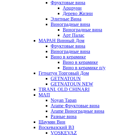
Фруктовые вина
Арцруни
Дерево Жизни
Элитные Вина
Виноградные вина
Виноградные вина
Арт Палас
МАРАН Винный Дом
Фруктовые вина
Виноградные вина
Вино в керамике
Вино в керамике
Вино в керамике п/у
Гетнатун Торговый Дом
GETNATOUN
GETNATOUN NEW
TIRANI. OLD CHINARI
МАП
Noyan Tapan
Arame Фруктовые вина
Arame Виноградные вина
Разные вина
Шаумян Вин
Воскевазский ВЗ
VOSKEVAZ