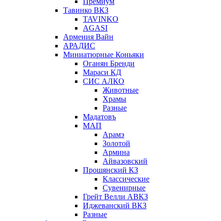
Премиум
Тавинко ВКЗ
TAVINKO
AGASI
Армения Вайн
АРАДИС
Миниатюрные Коньяки
Оганян Бренди
Мараси КД
СИС АЛКО
Животные
Храмы
Разные
Мадатовъ
МАП
Арамэ
Золотой
Армина
Айвазовский
Прошянский КЗ
Классические
Сувенирные
Грейт Велли АВКЗ
Иджеванский ВКЗ
Разные