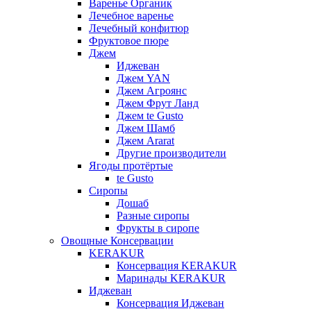
Варенье Органик
Лечебное варенье
Лечебный конфитюр
Фруктовое пюре
Джем
Иджеван
Джем YAN
Джем Агроянс
Джем Фрут Ланд
Джем te Gusto
Джем Шамб
Джем Ararat
Другие производители
Ягоды протёртые
te Gusto
Сиропы
Дошаб
Разные сиропы
Фрукты в сиропе
Овощные Консервации
KERAKUR
Консервация KERAKUR
Маринады KERAKUR
Иджеван
Консервация Иджеван