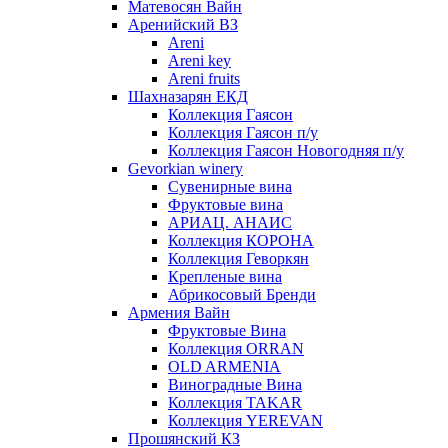
Матевосян Вайн
Аренийский ВЗ
Areni
Areni key
Areni fruits
Шахназарян ЕКД
Коллекция Гаясон
Коллекция Гаясон п/у
Коллекция Гаясон Новогодняя п/у
Gevorkian winery
Сувенирные вина
Фруктовые вина
АРИАЦ. АНАИС
Коллекция КОРОНА
Коллекция Геворкян
Крепленые вина
Абрикосовый Бренди
Армения Вайн
Фруктовые Вина
Коллекция ORRAN
OLD ARMENIA
Виноградные Вина
Коллекция TAKAR
Коллекция YEREVAN
Прошянский КЗ