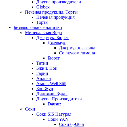
Другие производители
Globex
Печёная продукция. Торты
Печёная продукция
Торты
Безалкогольные напитки
Минеральная Вода
Джермук. Бюрег
Джермук
Джермук классика
Со вкусом лимона
Бюрег
Татни
Бжни. Ной
Гарни
Апаран
Ararat. Well Still
Бон Жур
Дилижан. Зулал
Другие Производители
Dausuz
Соки
Соки SIS Натурал
Соки YAN
Соки 0,930 л