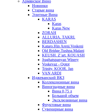
Армянское Вино
Новинки
Старые вина
Элитные Вина
KARAS
Karas
Karas New
ZORAH
ALLURIA. TAKRI.
BERDASHEN
Kataro.Hin Areni.Voskeni
Old Bridge.Tushpa.Malani
KEUSH. Z’art. KOUASH
Jraghatspanyan Winery
Voskevaz - Qotot
Trinity. KOOR. Jan
VAN ARDI
Иджеванский ВКЗ
Коллекционные вина
Виноградные вина
Вина 0,75 л
Большой объем
Эксклюзивные вина
Фруктовые вина
Cувенирные вина