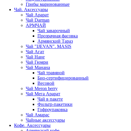
Грибы маринованные
Чай. Аксессуары
Чай Арарат
Чай Darman
АРМЧАЙ
Чай заварочный
Прозрачная фасовка
Армянский Тараз
Чай "IJEVAN". MASIS
Чай Агат
Чай Нане
Чай Гюмри
Чай Манана
Чай травяной
Био-сертифицированный
Весовой
Чай Meron berry
Чай Мега Арарат
Чай в пакете
Фильтр-пакетики
Гофроупаковка
Чай Амарас
Чайные аксессуары
Кофе. Аксессуары
Армянский кофе