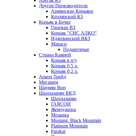
Арегак КЗ
Другие Производители
Армянские Коньяки
Кизлярский КЗ
Коньяк в Бочке
Гиневан ВЗ
Коньяк "СИС АЛКО"
Иджеванский ВКЗ
Мараси
Подарочные
Страна Камней
Коньяк в п/у
Коньяк 0,5 л.
Коньяк 0,2 л.
Аркон Трейд
Мргашен
Шаумян Вин
Шахназарян ВКД
Шахназарян
ГАЯСОН
Жемчужина
Мозаика
Mustang. Black Mountain
Platinum Mountain
Parakar