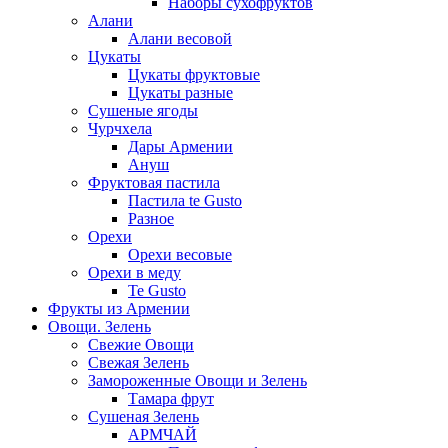
Наборы сухофруктов
Алани
Алани весовой
Цукаты
Цукаты фруктовые
Цукаты разные
Сушеные ягоды
Чурчхела
Дары Армении
Ануш
Фруктовая пастила
Пастила te Gusto
Разное
Орехи
Орехи весовые
Орехи в меду
Te Gusto
Фрукты из Армении
Овощи. Зелень
Свежие Овощи
Свежая Зелень
Замороженные Овощи и Зелень
Тамара фрут
Сушеная Зелень
АРМЧАЙ