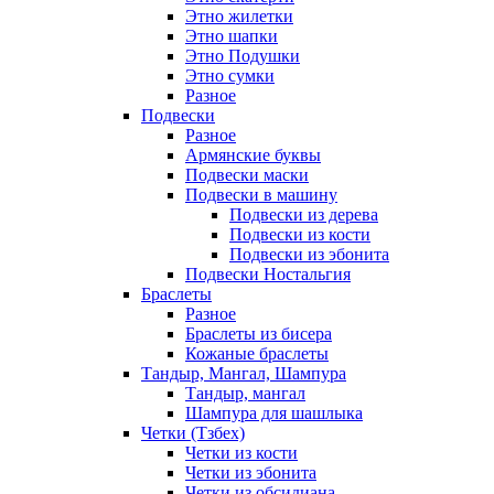
Этно жилетки
Этно шапки
Этно Подушки
Этно сумки
Разное
Подвески
Разное
Армянские буквы
Подвески маски
Подвески в машину
Подвески из дерева
Подвески из кости
Подвески из эбонита
Подвески Ностальгия
Браслеты
Разное
Браслеты из бисера
Кожаные браслеты
Тандыр, Мангал, Шампура
Тандыр, мангал
Шампура для шашлыка
Четки (Тзбех)
Четки из кости
Четки из эбонита
Четки из обсидиана