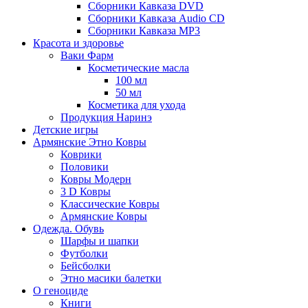
Сборники Кавказа DVD
Сборники Кавказа Audio CD
Сборники Кавказа MP3
Красота и здоровье
Ваки Фарм
Косметические масла
100 мл
50 мл
Косметика для ухода
Продукция Наринэ
Детские игры
Армянские Этно Ковры
Коврики
Половики
Ковры Модерн
3 D Ковры
Классические Ковры
Армянские Ковры
Одежда. Обувь
Шарфы и шапки
Футболки
Бейсболки
Этно масики балетки
О геноциде
Книги