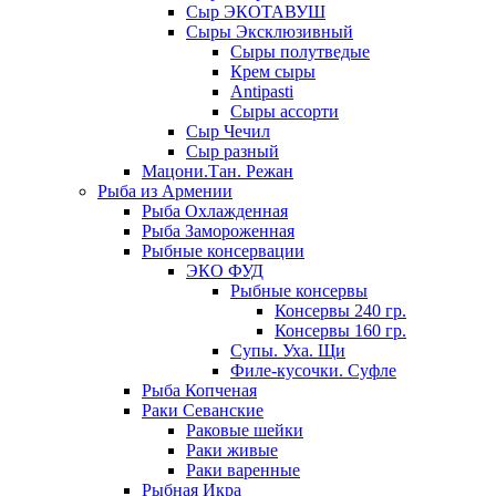
Сыр ЭКОТАВУШ
Сыры Эксклюзивный
Сыры полутведые
Крем сыры
Antipasti
Сыры ассорти
Сыр Чечил
Сыр разный
Мацони.Тан. Режан
Рыба из Армении
Рыба Охлажденная
Рыба Замороженная
Рыбные консервации
ЭКО ФУД
Рыбные консервы
Консервы 240 гр.
Консервы 160 гр.
Супы. Уха. Щи
Филе-кусочки. Суфле
Рыба Копченая
Раки Севанские
Раковые шейки
Раки живые
Раки варенные
Рыбная Икра