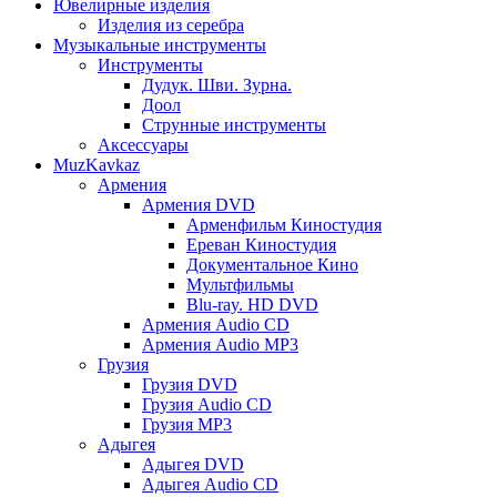
Ювелирные изделия
Изделия из серебра
Музыкальные инструменты
Инструменты
Дудук. Шви. Зурна.
Доол
Струнные инструменты
Аксессуары
MuzKavkaz
Армения
Армения DVD
Арменфильм Киностудия
Ереван Киностудия
Документальное Кино
Мультфильмы
Blu-ray. HD DVD
Армения Audio CD
Армения Audio MP3
Грузия
Грузия DVD
Грузия Audio CD
Грузия MP3
Адыгея
Адыгея DVD
Адыгея Audio CD