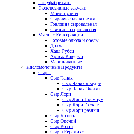
Полуфабрикаты
Эксклюзивные закуски
Мини-рулеты
Сыровяленая вырезка
Говядина сыровяленая
Свинина сыровяленая
Мясные Консервации
Готовые блюда и обеды
Долма
Хаш. Рубец
Ариса. Кавурма
Маринованные
Кисломолочные Продукты
Сыры
Сыр Чанах
Сыр Чанах в ведре
Сыр Чанах Экокат
Сыр Лори
Сыр Лори Премиум
Сыр Лори Экокат
Сыр Лори разный
Сыр Качотта
Сыр Овечий
Сыр Козий
Сыр в Керамике