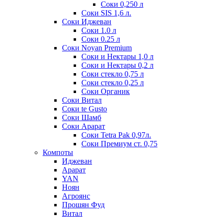
Соки 0,250 л
Соки SIS 1,6 л.
Соки Иджеван
Соки 1.0 л
Соки 0.25 л
Соки Noyan Premium
Соки и Нектары 1,0 л
Соки и Нектары 0,2 л
Соки стекло 0,75 л
Соки стекло 0,25 л
Соки Органик
Соки Витал
Соки te Gusto
Соки Шамб
Соки Арарат
Соки Tetra Pak 0,97л.
Соки Премиум ст. 0,75
Компоты
Иджеван
Арарат
YAN
Ноян
Агроянс
Прошян Фуд
Витал