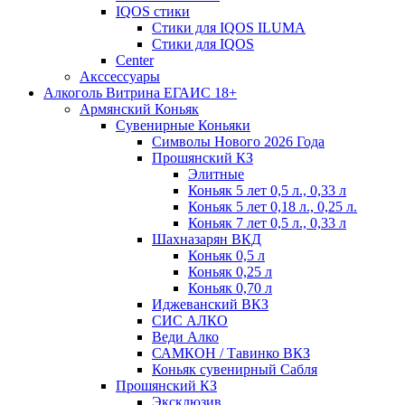
IQOS стики
Стики для IQOS ILUMA
Стики для IQOS
Сenter
Акссессуары
Алкоголь Витрина ЕГАИС 18+
Армянский Коньяк
Сувенирные Коньяки
Символы Нового 2026 Года
Прошянский КЗ
Элитные
Коньяк 5 лет 0,5 л., 0,33 л
Коньяк 5 лет 0,18 л., 0,25 л.
Коньяк 7 лет 0,5 л., 0,33 л
Шахназарян ВКД
Коньяк 0,5 л
Коньяк 0,25 л
Коньяк 0,70 л
Иджеванский ВКЗ
СИС АЛКО
Веди Алко
САМКОН / Тавинко ВКЗ
Коньяк сувенирный Сабля
Прошянский КЗ
Эксклюзив