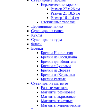
Сувенирные тарелки
Керамические тарелки
Размер 27 х 26 см
Размер 21-18,5 см
Размер 16 - 14 см
Стеклянные тарелки
Деревянные панно
Сувениры из гипса
Куклы
Сувениры из туфа
Флаги
Брелки
Брелки Настальгия
Брелки из Обсидиана
Брелки для Водителя
Брелки с Буквами
Брелки из Дерева
Брелки из Керамики
Брелки Разные
Сувениры на магните
Разные магниты
Магниты резиновые
Магниты акриловые
Магниты закатные
Магниты керамические