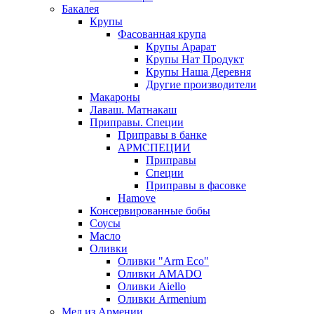
Бакалея
Крупы
Фасованная крупа
Крупы Арарат
Крупы Нат Продукт
Крупы Наша Деревня
Другие производители
Макароны
Лаваш. Матнакаш
Приправы. Специи
Приправы в банке
АРМСПЕЦИИ
Приправы
Специи
Приправы в фасовке
Hamove
Консервированные бобы
Соусы
Масло
Оливки
Оливки "Arm Eco"
Оливки AMADO
Оливки Aiello
Оливки Armenium
Мед из Армении