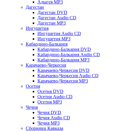
Адыгея MP3
Дагестан
Дагестан DVD
Дагестан Audio CD
Дагестан MP3
Ингушетия
Ингушетия Audio CD
Ингушетия MP3
Кабардино-Балкария
Кабардино-Балкария DVD
Кабардино-Балкария Audio CD
Кабардино-Балкария MP3
Карачаево-Черкесия
Карачаево-Черкесия DVD
Карачаево-Черкесия Audio CD
Карачаево-Черкесия MP3
Осетия
Осетия DVD
Осетия Audio CD
Осетия MP3
Чечня
Чечня DVD
Чечня Audio CD
Чечня MP3
Сборники Кавказа