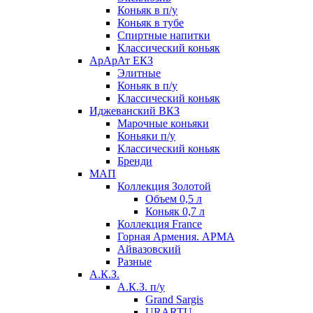
Коньяк в п/у
Коньяк в тубе
Спиртные напитки
Классический коньяк
АрАрАт ЕКЗ
Элитные
Коньяк в п/у
Классический коньяк
Иджеванский ВКЗ
Марочные коньяки
Коньяки п/у
Классический коньяк
Бренди
МАП
Коллекция Золотой
Объем 0,5 л
Коньяк 0,7 л
Коллекция France
Горная Армения. АРМА
Айвазовский
Разные
А.К.З.
А.К.З. п/у
Grand Sargis
URARTU