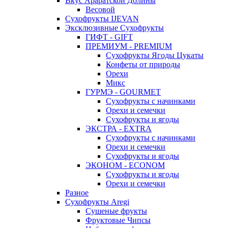
Вкус Араратской Долины
Весовой
Сухофрукты IJEVAN
Эксклюзивные Сухофрукты
ГИФТ - GIFT
ПРЕМИУМ - PREMIUM
Сухофрукты Ягоды Цукаты
Конфеты от природы
Орехи
Микс
ГУРМЭ - GOURMET
Сухофрукты с начинками
Орехи и семечки
Сухофрукты и ягоды
ЭКСТРА - EXTRA
Сухофрукты с начинками
Орехи и семечки
Сухофрукты и ягоды
ЭКОНОМ - ECONOM
Сухофрукты и ягоды
Орехи и семечки
Разное
Сухофрукты Aregi
Сушеные фрукты
Фруктовые Чипсы