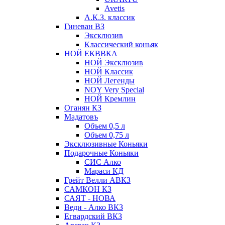
Avetis
А.К.З. классик
Гиневан ВЗ
Эксклюзив
Классический коньяк
НОЙ ЕКВВКА
НОЙ Эксклюзив
НОЙ Классик
НОЙ Легенды
NOY Very Speсial
НОЙ Кремлин
Оганян КЗ
Мадатовъ
Объем 0,5 л
Объем 0,75 л
Эксклюзивные Коньяки
Подарочные Коньяки
СИС Алко
Мараси КД
Грейт Велли АВКЗ
САМКОН КЗ
САЯТ - НОВА
Веди - Алко ВКЗ
Егвардский ВКЗ