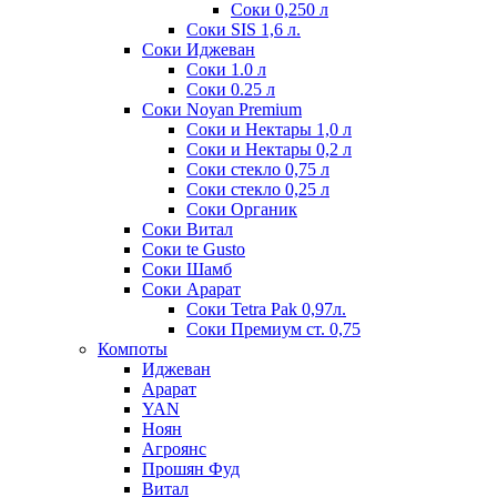
Соки 0,250 л
Соки SIS 1,6 л.
Соки Иджеван
Соки 1.0 л
Соки 0.25 л
Соки Noyan Premium
Соки и Нектары 1,0 л
Соки и Нектары 0,2 л
Соки стекло 0,75 л
Соки стекло 0,25 л
Соки Органик
Соки Витал
Соки te Gusto
Соки Шамб
Соки Арарат
Соки Tetra Pak 0,97л.
Соки Премиум ст. 0,75
Компоты
Иджеван
Арарат
YAN
Ноян
Агроянс
Прошян Фуд
Витал