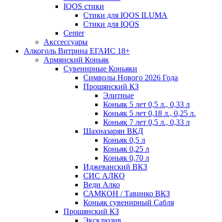
IQOS стики
Стики для IQOS ILUMA
Стики для IQOS
Сenter
Акссессуары
Алкоголь Витрина ЕГАИС 18+
Армянский Коньяк
Сувенирные Коньяки
Символы Нового 2026 Года
Прошянский КЗ
Элитные
Коньяк 5 лет 0,5 л., 0,33 л
Коньяк 5 лет 0,18 л., 0,25 л.
Коньяк 7 лет 0,5 л., 0,33 л
Шахназарян ВКД
Коньяк 0,5 л
Коньяк 0,25 л
Коньяк 0,70 л
Иджеванский ВКЗ
СИС АЛКО
Веди Алко
САМКОН / Тавинко ВКЗ
Коньяк сувенирный Сабля
Прошянский КЗ
Эксклюзив