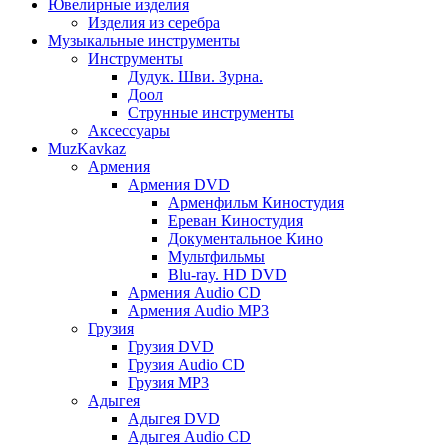
Ювелирные изделия
Изделия из серебра
Музыкальные инструменты
Инструменты
Дудук. Шви. Зурна.
Доол
Струнные инструменты
Аксессуары
MuzKavkaz
Армения
Армения DVD
Арменфильм Киностудия
Ереван Киностудия
Документальное Кино
Мультфильмы
Blu-ray. HD DVD
Армения Audio CD
Армения Audio MP3
Грузия
Грузия DVD
Грузия Audio CD
Грузия MP3
Адыгея
Адыгея DVD
Адыгея Audio CD