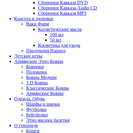
Сборники Кавказа DVD
Сборники Кавказа Audio CD
Сборники Кавказа MP3
Красота и здоровье
Ваки Фарм
Косметические масла
100 мл
50 мл
Косметика для ухода
Продукция Наринэ
Детские игры
Армянские Этно Ковры
Коврики
Половики
Ковры Модерн
3 D Ковры
Классические Ковры
Армянские Ковры
Одежда. Обувь
Шарфы и шапки
Футболки
Бейсболки
Этно масики балетки
О геноциде
Книги