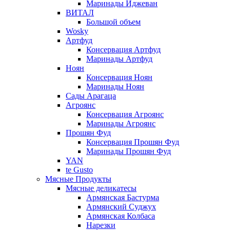
Маринады Иджеван
ВИТАЛ
Большой объем
Wosky
Артфуд
Консервация Артфуд
Маринады Артфуд
Ноян
Консервация Ноян
Маринады Ноян
Сады Арагаца
Агроянс
Консервация Агроянс
Маринады Агроянс
Прошян Фуд
Консервация Прошян Фуд
Маринады Прошян Фуд
YAN
te Gusto
Мясные Продукты
Мясные деликатесы
Армянская Бастурма
Армянский Суджух
Армянская Колбаса
Нарезки