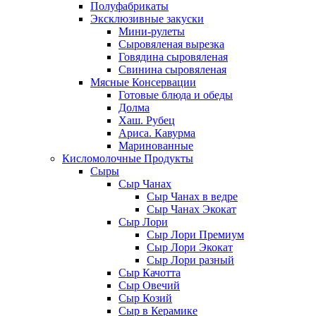
Полуфабрикаты
Эксклюзивные закуски
Мини-рулеты
Сыровяленая вырезка
Говядина сыровяленая
Свинина сыровяленая
Мясные Консервации
Готовые блюда и обеды
Долма
Хаш. Рубец
Ариса. Кавурма
Маринованные
Кисломолочные Продукты
Сыры
Сыр Чанах
Сыр Чанах в ведре
Сыр Чанах Экокат
Сыр Лори
Сыр Лори Премиум
Сыр Лори Экокат
Сыр Лори разный
Сыр Качотта
Сыр Овечий
Сыр Козий
Сыр в Керамике