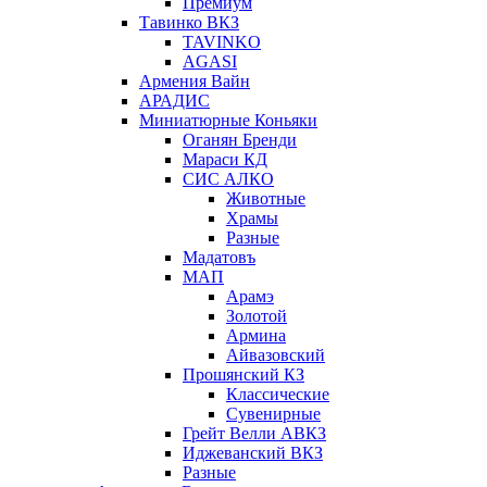
Премиум
Тавинко ВКЗ
TAVINKO
AGASI
Армения Вайн
АРАДИС
Миниатюрные Коньяки
Оганян Бренди
Мараси КД
СИС АЛКО
Животные
Храмы
Разные
Мадатовъ
МАП
Арамэ
Золотой
Армина
Айвазовский
Прошянский КЗ
Классические
Сувенирные
Грейт Велли АВКЗ
Иджеванский ВКЗ
Разные