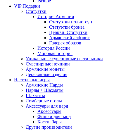
Разное
VIP Подарки
Статуэтки
История Армении
Статуэтки полистоун
Статуэтки бронза
Церкви. Статуэтки
Армянский алфавит
Галерея образов
История России
Мировая история
Уникальные сувенирные светильники
Сувенирные ночники
Армянские монеты
Деревянные изделия
Настольные игры
Армянские Нарды
Нарды + Шахматы
Шахматы
Ломберные столы
Аксессуары для нард
Аксессуары
Фишки для нард
Кости. Зары
Другие производители