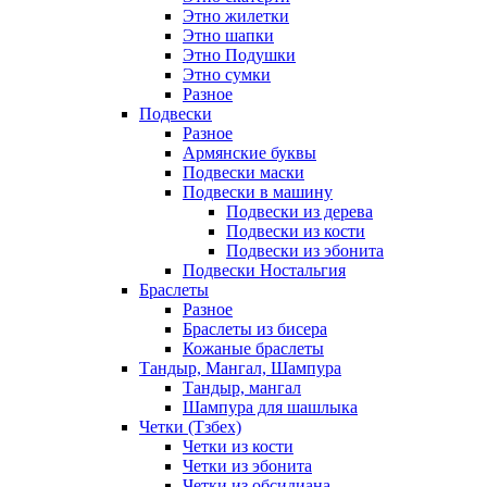
Этно жилетки
Этно шапки
Этно Подушки
Этно сумки
Разное
Подвески
Разное
Армянские буквы
Подвески маски
Подвески в машину
Подвески из дерева
Подвески из кости
Подвески из эбонита
Подвески Ностальгия
Браслеты
Разное
Браслеты из бисера
Кожаные браслеты
Тандыр, Мангал, Шампура
Тандыр, мангал
Шампура для шашлыка
Четки (Тзбех)
Четки из кости
Четки из эбонита
Четки из обсидиана