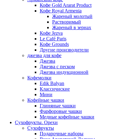
Кофе Gold Ararat Product
Кофе Royal Armenia
Жареный молотый
Растворимый
Жареный в зернах
Кофе Jezva
Le Café Paris
Кофе Grounds
Другие производители
джезва для кофе
Джезва
Джезва с песком
Джезва индукционной
Кофемолки
Edik Balyan
Классичиские
Мини
Кофейные чашки
Глиняные чашки
Фарфоровые чашки
Медные кофейные чашки
Сухофрукты. Орехи
Сухофрукты
Подарочные наборы