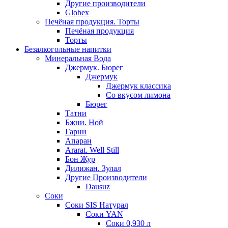
Другие производители
Globex
Печёная продукция. Торты
Печёная продукция
Торты
Безалкогольные напитки
Минеральная Вода
Джермук. Бюрег
Джермук
Джермук классика
Со вкусом лимона
Бюрег
Татни
Бжни. Ной
Гарни
Апаран
Ararat. Well Still
Бон Жур
Дилижан. Зулал
Другие Производители
Dausuz
Соки
Соки SIS Натурал
Соки YAN
Соки 0,930 л