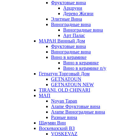
Фруктовые вина
Арцруни
Дерево Жизни
Элитные Вина
Виноградные вина
Виноградные вина
Арт Палас
МАРАН Винный Дом
Фруктовые вина
Виноградные вина
Вино в керамике
Вино в керамике
Вино в керамике п/у
Гетнатун Торговый Дом
GETNATOUN
GETNATOUN NEW
TIRANI. OLD CHINARI
МАП
Noyan Tapan
Arame Фруктовые вина
Arame Виноградные вина
Разные вина
Шаумян Вин
Воскевазский ВЗ
VOSKEVAZ