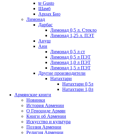
te Gusto
Шамб
Арцах Био
Лимонад
Дарбас
Лимонад 0,5 л. Стекло
Лимонад 1,25 л. ПЭТ
Ануш
Ани
Лимонад 0,5 л ст
Лимонад 0,5 л ПЭТ
Лимонад 1,0 л ПЭТ
Лимонад 1,5 л ПЭТ
Другие производители
Натахтари
Натахтари 0,5л
Натахтари 1,0л
Армянские книги
Новинки
История Армении
О Геноциде Армян
Книги об Армении
Иcкусство и культура
Поэзия Армении
Религия Армении