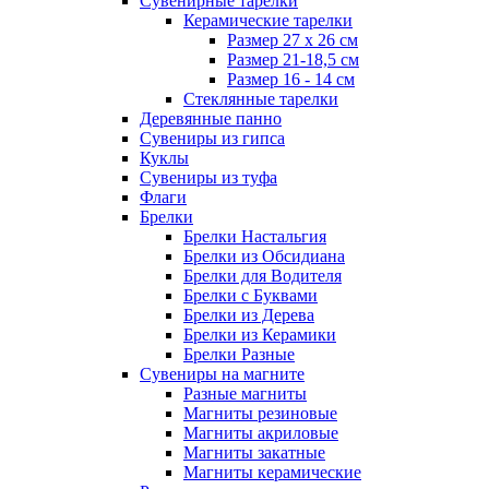
Сувенирные тарелки
Керамические тарелки
Размер 27 х 26 см
Размер 21-18,5 см
Размер 16 - 14 см
Стеклянные тарелки
Деревянные панно
Сувениры из гипса
Куклы
Сувениры из туфа
Флаги
Брелки
Брелки Настальгия
Брелки из Обсидиана
Брелки для Водителя
Брелки с Буквами
Брелки из Дерева
Брелки из Керамики
Брелки Разные
Сувениры на магните
Разные магниты
Магниты резиновые
Магниты акриловые
Магниты закатные
Магниты керамические