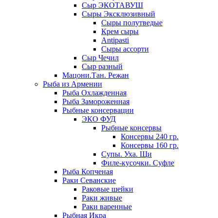
Сыр ЭКОТАВУШ
Сыры Эксклюзивный
Сыры полутведые
Крем сыры
Antipasti
Сыры ассорти
Сыр Чечил
Сыр разный
Мацони.Тан. Режан
Рыба из Армении
Рыба Охлажденная
Рыба Замороженная
Рыбные консервации
ЭКО ФУД
Рыбные консервы
Консервы 240 гр.
Консервы 160 гр.
Супы. Уха. Щи
Филе-кусочки. Суфле
Рыба Копченая
Раки Севанские
Раковые шейки
Раки живые
Раки варенные
Рыбная Икра