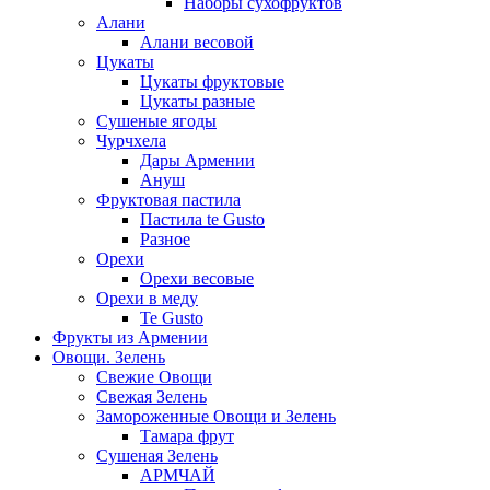
Наборы сухофруктов
Алани
Алани весовой
Цукаты
Цукаты фруктовые
Цукаты разные
Сушеные ягоды
Чурчхела
Дары Армении
Ануш
Фруктовая пастила
Пастила te Gusto
Разное
Орехи
Орехи весовые
Орехи в меду
Te Gusto
Фрукты из Армении
Овощи. Зелень
Свежие Овощи
Свежая Зелень
Замороженные Овощи и Зелень
Тамара фрут
Сушеная Зелень
АРМЧАЙ