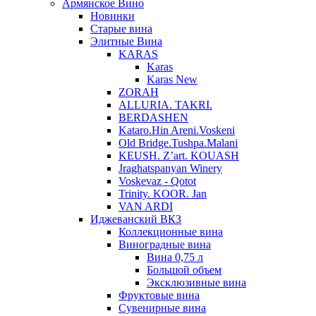
Армянское Вино
Новинки
Старые вина
Элитные Вина
KARAS
Karas
Karas New
ZORAH
ALLURIA. TAKRI.
BERDASHEN
Kataro.Hin Areni.Voskeni
Old Bridge.Tushpa.Malani
KEUSH. Z’art. KOUASH
Jraghatspanyan Winery
Voskevaz - Qotot
Trinity. KOOR. Jan
VAN ARDI
Иджеванский ВКЗ
Коллекционные вина
Виноградные вина
Вина 0,75 л
Большой объем
Эксклюзивные вина
Фруктовые вина
Cувенирные вина