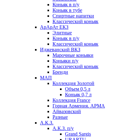
Коньяк в п/у
Коньяк в тубе
Спиртные напитки
Классический коньяк
АрАрАт ЕКЗ
Элитные
Коньяк в п/у
Классический коньяк
Иджеванский ВКЗ
Марочные коньяки
Коньяки п/у
Классический коньяк
Бренди
МАП
Коллекция Золотой
Объем 0,5 л
Коньяк 0,7 л
Коллекция France
Горная Армения. АРМА
Айвазовский
Разные
А.К.З.
А.К.З. п/у
Grand Sargis
URARTU