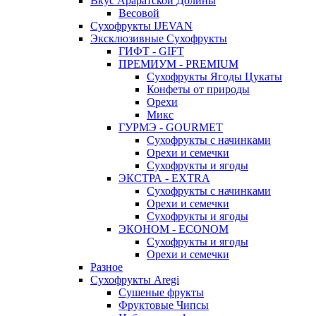
Вкус Араратской Долины
Весовой
Сухофрукты IJEVAN
Эксклюзивные Сухофрукты
ГИФТ - GIFT
ПРЕМИУМ - PREMIUM
Сухофрукты Ягоды Цукаты
Конфеты от природы
Орехи
Микс
ГУРМЭ - GOURMET
Сухофрукты с начинками
Орехи и семечки
Сухофрукты и ягоды
ЭКСТРА - EXTRA
Сухофрукты с начинками
Орехи и семечки
Сухофрукты и ягоды
ЭКОНОМ - ECONOM
Сухофрукты и ягоды
Орехи и семечки
Разное
Сухофрукты Aregi
Сушеные фрукты
Фруктовые Чипсы