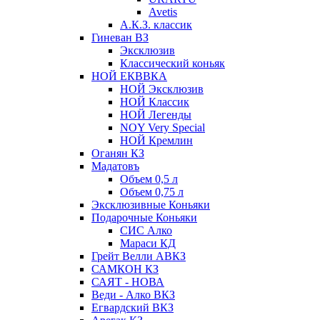
Avetis
А.К.З. классик
Гиневан ВЗ
Эксклюзив
Классический коньяк
НОЙ ЕКВВКА
НОЙ Эксклюзив
НОЙ Классик
НОЙ Легенды
NOY Very Speсial
НОЙ Кремлин
Оганян КЗ
Мадатовъ
Объем 0,5 л
Объем 0,75 л
Эксклюзивные Коньяки
Подарочные Коньяки
СИС Алко
Мараси КД
Грейт Велли АВКЗ
САМКОН КЗ
САЯТ - НОВА
Веди - Алко ВКЗ
Егвардский ВКЗ