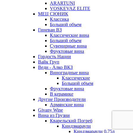
ARARTUNI
VOSKEVAZ ELITE
МЕЦ СЮНИК
Классика
Большой объем
Гиневан ВЗ
Классические вина
Большой объем
Сувенирные вина
Фруктовые вина
Гордость Нации
Вайк Груп
Веди - Алко ВКЗ
Виноградные вина
Классические
Большой объем
Фруктовые вина
В керамике
Другие Производители
Армянские вина
Givany Wine
Вина из Грузии
Кварельский Погреб
Киндзмараули
Киндзмараули 0,75л