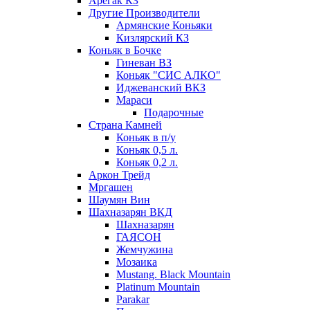
Арегак КЗ
Другие Производители
Армянские Коньяки
Кизлярский КЗ
Коньяк в Бочке
Гиневан ВЗ
Коньяк "СИС АЛКО"
Иджеванский ВКЗ
Мараси
Подарочные
Страна Камней
Коньяк в п/у
Коньяк 0,5 л.
Коньяк 0,2 л.
Аркон Трейд
Мргашен
Шаумян Вин
Шахназарян ВКД
Шахназарян
ГАЯСОН
Жемчужина
Мозаика
Mustang. Black Mountain
Platinum Mountain
Parakar