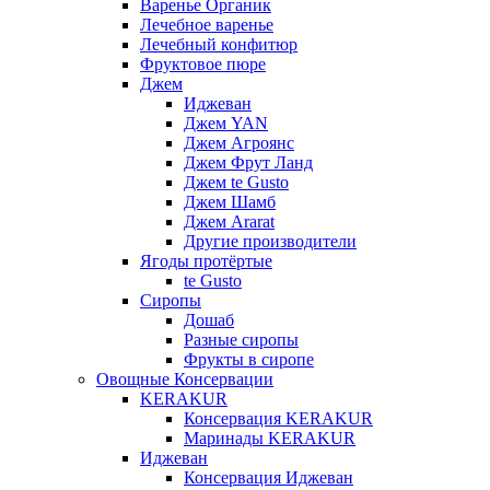
Варенье Органик
Лечебное варенье
Лечебный конфитюр
Фруктовое пюре
Джем
Иджеван
Джем YAN
Джем Агроянс
Джем Фрут Ланд
Джем te Gusto
Джем Шамб
Джем Ararat
Другие производители
Ягоды протёртые
te Gusto
Сиропы
Дошаб
Разные сиропы
Фрукты в сиропе
Овощные Консервации
KERAKUR
Консервация KERAKUR
Маринады KERAKUR
Иджеван
Консервация Иджеван