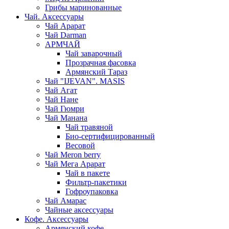
Грибы маринованные
Чай. Аксессуары
Чай Арарат
Чай Darman
АРМЧАЙ
Чай заварочный
Прозрачная фасовка
Армянский Тараз
Чай "IJEVAN". MASIS
Чай Агат
Чай Нане
Чай Гюмри
Чай Манана
Чай травяной
Био-сертифицированный
Весовой
Чай Meron berry
Чай Мега Арарат
Чай в пакете
Фильтр-пакетики
Гофроупаковка
Чай Амарас
Чайные аксессуары
Кофе. Аксессуары
Армянский кофе