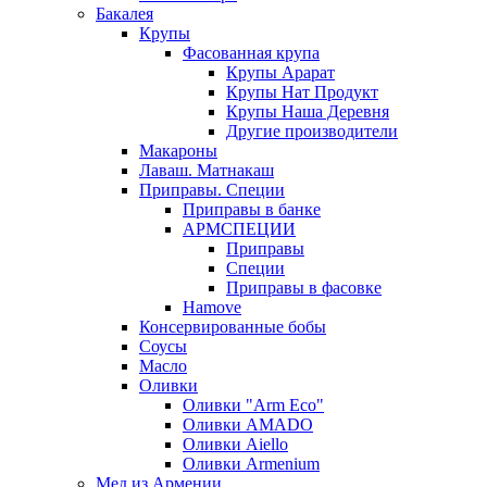
Бакалея
Крупы
Фасованная крупа
Крупы Арарат
Крупы Нат Продукт
Крупы Наша Деревня
Другие производители
Макароны
Лаваш. Матнакаш
Приправы. Специи
Приправы в банке
АРМСПЕЦИИ
Приправы
Специи
Приправы в фасовке
Hamove
Консервированные бобы
Соусы
Масло
Оливки
Оливки "Arm Eco"
Оливки AMADO
Оливки Aiello
Оливки Armenium
Мед из Армении