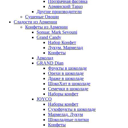
Прозрачная фасовка
Армянский Тараз
Другие производители
Сушеные Овощи
Сладости из Армении
Конфеты из Армении
Sonuar. Mark Sevouni
Grand Candy
Набор Конфет
Лукум. Мармелад
Конфеты
Арколад
GRAND Dian
Фрукты в шоколаде
Орехи в шоколаде
Драже в шоколаде
ШокоХит в шоколаде
Семечки в шоколаде
Наборы конфет
JOYCO
Наборы конфет
Сухофрукты в шоколаде
Мармелад. Лукум
Шоколадные плитки
Конфеты