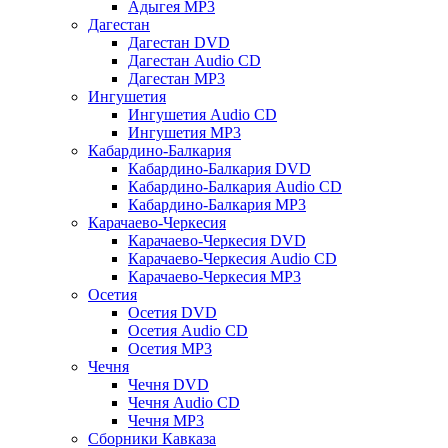
Адыгея MP3
Дагестан
Дагестан DVD
Дагестан Audio CD
Дагестан MP3
Ингушетия
Ингушетия Audio CD
Ингушетия MP3
Кабардино-Балкария
Кабардино-Балкария DVD
Кабардино-Балкария Audio CD
Кабардино-Балкария MP3
Карачаево-Черкесия
Карачаево-Черкесия DVD
Карачаево-Черкесия Audio CD
Карачаево-Черкесия MP3
Осетия
Осетия DVD
Осетия Audio CD
Осетия MP3
Чечня
Чечня DVD
Чечня Audio CD
Чечня MP3
Сборники Кавказа