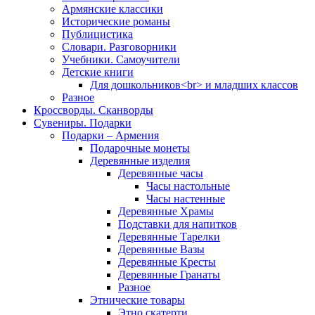
Армянские классики
Исторические романы
Публицистика
Словари. Разговорники
Учебники. Самоучители
Детские книги
Для дошкольников<br> и младших классов
Разное
Кроссворды. Сканворды
Сувениры. Подарки
Подарки – Армения
Подарочные монеты
Деревянные изделия
Деревянные часы
Часы настольные
Часы настенные
Деревянные Храмы
Подставки для напитков
Деревянные Тарелки
Деревянные Вазы
Деревянные Кресты
Деревянные Гранаты
Разное
Этнические товары
Этно скатерти