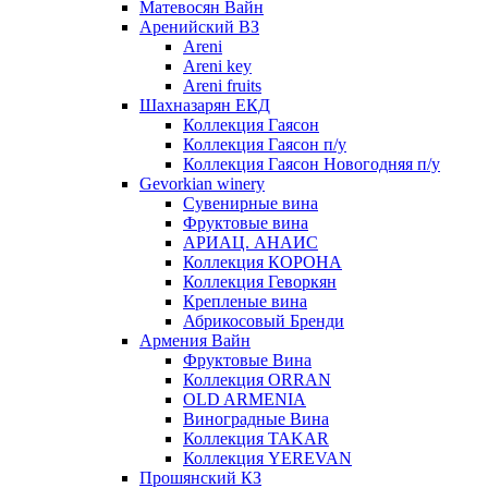
Матевосян Вайн
Аренийский ВЗ
Areni
Areni key
Areni fruits
Шахназарян ЕКД
Коллекция Гаясон
Коллекция Гаясон п/у
Коллекция Гаясон Новогодняя п/у
Gevorkian winery
Сувенирные вина
Фруктовые вина
АРИАЦ. АНАИС
Коллекция КОРОНА
Коллекция Геворкян
Крепленые вина
Абрикосовый Бренди
Армения Вайн
Фруктовые Вина
Коллекция ORRAN
OLD ARMENIA
Виноградные Вина
Коллекция TAKAR
Коллекция YEREVAN
Прошянский КЗ