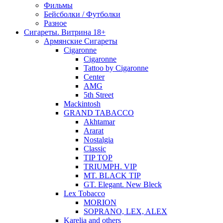
Фильмы
Бейсболки / Футболки
Разное
Сигареты. Витрина 18+
Армянские Сигареты
Cigaronne
Cigaronne
Tattoo by Cigaronne
Center
AMG
5th Street
Mackintosh
GRAND TABACCO
Akhtamar
Ararat
Nostalgia
Classic
TIP TOP
TRIUMPH. VIP
MT. BLACK TIP
GT. Elegant. New Bleck
Lex Tobacco
MORION
SOPRANO, LEX, ALEX
Karelia and others