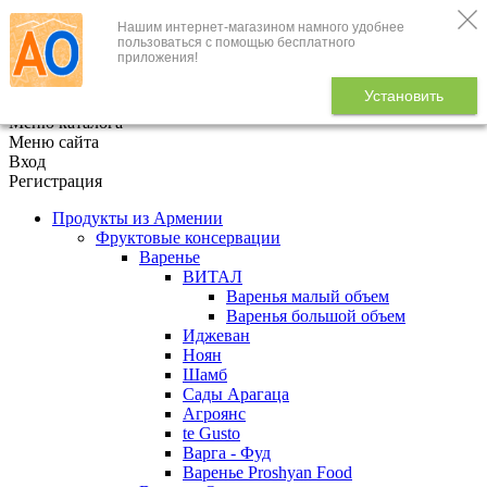
Нашим интернет-магазином намного удобнее
+7 (495) 646-888-1
пользоваться с помощью бесплатного
приложения!
В корзине
0
товаров
Установить
x
Меню каталога
Меню сайта
Вход
Регистрация
Продукты из Армении
Фруктовые консервации
Варенье
ВИТАЛ
Варенья малый объем
Варенья большой объем
Иджеван
Ноян
Шамб
Сады Арагаца
Агроянс
te Gusto
Варга - Фуд
Варенье Proshyan Food