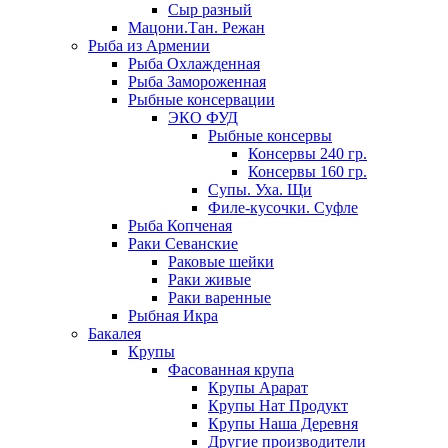
Сыр разный
Мацони.Тан. Режан
Рыба из Армении
Рыба Охлажденная
Рыба Замороженная
Рыбные консервации
ЭКО ФУД
Рыбные консервы
Консервы 240 гр.
Консервы 160 гр.
Супы. Уха. Щи
Филе-кусочки. Суфле
Рыба Копченая
Раки Севанские
Раковые шейки
Раки живые
Раки варенные
Рыбная Икра
Бакалея
Крупы
Фасованная крупа
Крупы Арарат
Крупы Нат Продукт
Крупы Наша Деревня
Другие производители