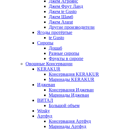
Джем Агроянс
Джем Фрут Ланд
Джем te Gusto
Джем Шамб
Джем Ararat
Другие производители
Ягоды протёртые
te Gusto
Сиропы
Дошаб
Разные сиропы
Фрукты в сиропе
Овощные Консервации
KERAKUR
Консервация KERAKUR
Маринады KERAKUR
Иджеван
Консервация Иджеван
Маринады Иджеван
ВИТАЛ
Большой объем
Wosky
Артфуд
Консервация Артфуд
Маринады Артфуд