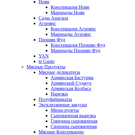
Ноян
Консервация Ноян
Маринады Ноян
Сады Арагаца
Агроянс
Консервация Агроянс
Маринады Агроянс
Прошян Фуд
Консервация Прошян Фуд
Маринады Прошян Фуд
YAN
te Gusto
Мясные Продукты
Мясные деликатесы
Армянская Бастурма
Армянский Суджух
Армянская Колбаса
Нарезки
Полуфабрикаты
Эксклюзивные закуски
Мини-рулеты
Сыровяленая вырезка
Говядина сыровяленая
Свинина сыровяленая
Мясные Консервации