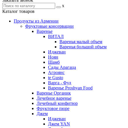
Заказать звонок
x
Каталог товаров
Продукты из Армении
Фруктовые консервации
Варенье
ВИТАЛ
Варенья малый объем
Варенья большой объем
Иджеван
Ноян
Шамб
Сады Арагаца
Агроянс
te Gusto
Варга - Фуд
Варенье Proshyan Food
Варенье Органик
Лечебное варенье
Лечебный конфитюр
Фруктовое пюре
Джем
Иджеван
Джем YAN