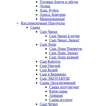
Готовые блюда и обеды
Долма
Хаш. Рубец
Ариса. Кавурма
Маринованные
Кисломолочные Продукты
Сыры
Сыр Чанах
Сыр Чанах в ведре
Сыр Чанах Экокат
Сыр Лори
Сыр Лори Премиум
Сыр Лори Экокат
Сыр Лори разный
Сыр Качотта
Сыр Овечий
Сыр Козий
Сыр в Керамике
Сыр ЭКОТАВУШ
Сыры Эксклюзивный
Сыры полутведые
Крем сыры
Antipasti
Сыры ассорти
Сыр Чечил