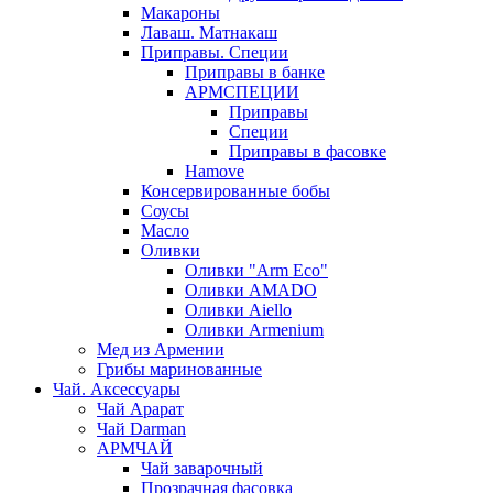
Макароны
Лаваш. Матнакаш
Приправы. Специи
Приправы в банке
АРМСПЕЦИИ
Приправы
Специи
Приправы в фасовке
Hamove
Консервированные бобы
Соусы
Масло
Оливки
Оливки "Arm Eco"
Оливки AMADO
Оливки Aiello
Оливки Armenium
Мед из Армении
Грибы маринованные
Чай. Аксессуары
Чай Арарат
Чай Darman
АРМЧАЙ
Чай заварочный
Прозрачная фасовка