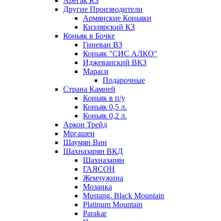
Арегак КЗ
Другие Производители
Армянские Коньяки
Кизлярский КЗ
Коньяк в Бочке
Гиневан ВЗ
Коньяк "СИС АЛКО"
Иджеванский ВКЗ
Мараси
Подарочные
Страна Камней
Коньяк в п/у
Коньяк 0,5 л.
Коньяк 0,2 л.
Аркон Трейд
Мргашен
Шаумян Вин
Шахназарян ВКД
Шахназарян
ГАЯСОН
Жемчужина
Мозаика
Mustang. Black Mountain
Platinum Mountain
Parakar