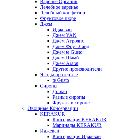
Варенье Органик
Лечебное варенье
Лечебный конфитюр
Фруктовое пюре
Джем
Иджеван
Джем YAN
Джем Агроянс
Джем Фрут Ланд
Джем te Gusto
Джем Шамб
Джем Ararat
Другие производители
Ягоды протёртые
te Gusto
Сиропы
Дошаб
Разные сиропы
Фрукты в сиропе
Овощные Консервации
KERAKUR
Консервация KERAKUR
Маринады KERAKUR
Иджеван
Консервация Иджеван