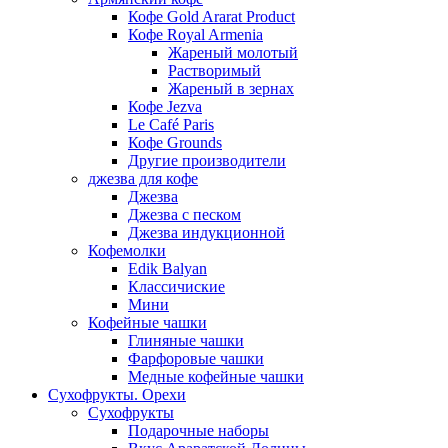
Кофе Gold Ararat Product
Кофе Royal Armenia
Жареный молотый
Растворимый
Жареный в зернах
Кофе Jezva
Le Café Paris
Кофе Grounds
Другие производители
джезва для кофе
Джезва
Джезва с песком
Джезва индукционной
Кофемолки
Edik Balyan
Классичиские
Мини
Кофейные чашки
Глиняные чашки
Фарфоровые чашки
Медные кофейные чашки
Сухофрукты. Орехи
Сухофрукты
Подарочные наборы