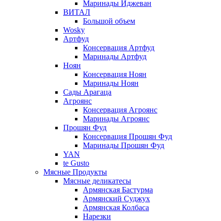
Маринады Иджеван
ВИТАЛ
Большой объем
Wosky
Артфуд
Консервация Артфуд
Маринады Артфуд
Ноян
Консервация Ноян
Маринады Ноян
Сады Арагаца
Агроянс
Консервация Агроянс
Маринады Агроянс
Прошян Фуд
Консервация Прошян Фуд
Маринады Прошян Фуд
YAN
te Gusto
Мясные Продукты
Мясные деликатесы
Армянская Бастурма
Армянский Суджух
Армянская Колбаса
Нарезки