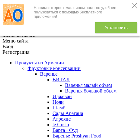
Нашим интернет-магазином намного удобнее
+7 (495) 646-888-1
пользоваться с помощью бесплатного
приложения!
В корзине
0
товаров
Установить
x
Меню каталога
Меню сайта
Вход
Регистрация
Продукты из Армении
Фруктовые консервации
Варенье
ВИТАЛ
Варенья малый объем
Варенья большой объем
Иджеван
Ноян
Шамб
Сады Арагаца
Агроянс
te Gusto
Варга - Фуд
Варенье Proshyan Food