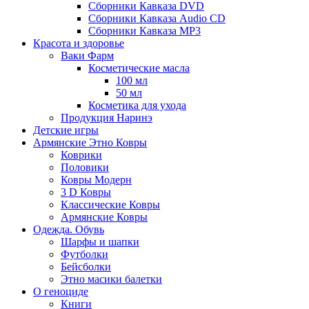
Сборники Кавказа DVD
Сборники Кавказа Audio CD
Сборники Кавказа MP3
Красота и здоровье
Ваки Фарм
Косметические масла
100 мл
50 мл
Косметика для ухода
Продукция Наринэ
Детские игры
Армянские Этно Ковры
Коврики
Половики
Ковры Модерн
3 D Ковры
Классические Ковры
Армянские Ковры
Одежда. Обувь
Шарфы и шапки
Футболки
Бейсболки
Этно масики балетки
О геноциде
Книги