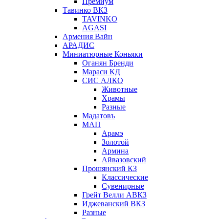
Премиум
Тавинко ВКЗ
TAVINKO
AGASI
Армения Вайн
АРАДИС
Миниатюрные Коньяки
Оганян Бренди
Мараси КД
СИС АЛКО
Животные
Храмы
Разные
Мадатовъ
МАП
Арамэ
Золотой
Армина
Айвазовский
Прошянский КЗ
Классические
Сувенирные
Грейт Велли АВКЗ
Иджеванский ВКЗ
Разные