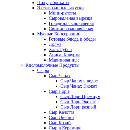
Полуфабрикаты
Эксклюзивные закуски
Мини-рулеты
Сыровяленая вырезка
Говядина сыровяленая
Свинина сыровяленая
Мясные Консервации
Готовые блюда и обеды
Долма
Хаш. Рубец
Ариса. Кавурма
Маринованные
Кисломолочные Продукты
Сыры
Сыр Чанах
Сыр Чанах в ведре
Сыр Чанах Экокат
Сыр Лори
Сыр Лори Премиум
Сыр Лори Экокат
Сыр Лори разный
Сыр Качотта
Сыр Овечий
Сыр Козий
Сыр в Керамике