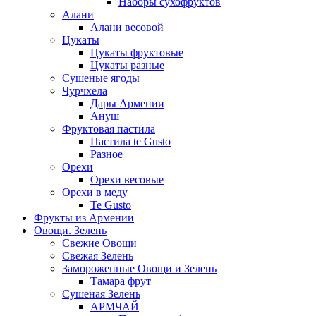
Наборы сухофруктов
Алани
Алани весовой
Цукаты
Цукаты фруктовые
Цукаты разные
Сушеные ягоды
Чурчхела
Дары Армении
Ануш
Фруктовая пастила
Пастила te Gusto
Разное
Орехи
Орехи весовые
Орехи в меду
Te Gusto
Фрукты из Армении
Овощи. Зелень
Свежие Овощи
Свежая Зелень
Замороженные Овощи и Зелень
Тамара фрут
Сушеная Зелень
АРМЧАЙ