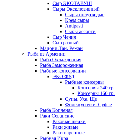
Сыр ЭКОТАВУШ
Сыры Эксклюзивный
Сыры полутведые
Крем сыры
Antipasti
Сыры ассорти
Сыр Чечил
Сыр разный
Мацони.Тан. Режан
Рыба из Армении
Рыба Охлажденная
Рыба Замороженная
Рыбные консервации
ЭКО ФУД
Рыбные консервы
Консервы 240 гр.
Консервы 160 гр.
Супы. Уха. Щи
Филе-кусочки. Суфле
Рыба Копченая
Раки Севанские
Раковые шейки
Раки живые
Раки варенные
Рыбная Икра