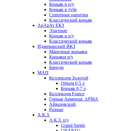
Коньяк в п/у
Коньяк в тубе
Спиртные напитки
Классический коньяк
АрАрАт ЕКЗ
Элитные
Коньяк в п/у
Классический коньяк
Иджеванский ВКЗ
Марочные коньяки
Коньяки п/у
Классический коньяк
Бренди
МАП
Коллекция Золотой
Объем 0,5 л
Коньяк 0,7 л
Коллекция France
Горная Армения. АРМА
Айвазовский
Разные
А.К.З.
А.К.З. п/у
Grand Sargis
URARTU