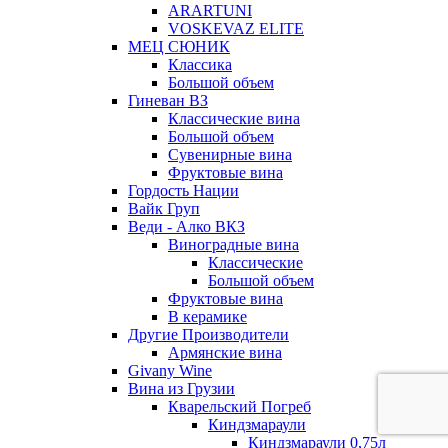
ARARTUNI
VOSKEVAZ ELITE
МЕЦ СЮНИК
Классика
Большой объем
Гиневан ВЗ
Классические вина
Большой объем
Сувенирные вина
Фруктовые вина
Гордость Нации
Вайк Груп
Веди - Алко ВКЗ
Виноградные вина
Классические
Большой объем
Фруктовые вина
В керамике
Другие Производители
Армянские вина
Givany Wine
Вина из Грузии
Кварельский Погреб
Киндзмараули
Киндзмараули 0,75л