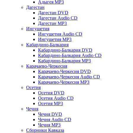
Адыгея MP3
Дагестан
Дагестан DVD
Дагестан Audio CD
Дагестан MP3
Ингушетия
Ингушетия Audio CD
Ингушетия MP3
Кабардино-Балкария
Кабардино-Балкария DVD
Кабардино-Балкария Audio CD
Кабардино-Балкария MP3
Карачаево-Черкесия
Карачаево-Черкесия DVD
Карачаево-Черкесия Audio CD
Карачаево-Черкесия MP3
Осетия
Осетия DVD
Осетия Audio CD
Осетия MP3
Чечня
Чечня DVD
Чечня Audio CD
Чечня MP3
Сборники Кавказа