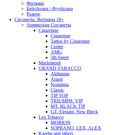
Фильмы
Бейсболки / Футболки
Разное
Сигареты. Витрина 18+
Армянские Сигареты
Cigaronne
Cigaronne
Tattoo by Cigaronne
Center
AMG
5th Street
Mackintosh
GRAND TABACCO
Akhtamar
Ararat
Nostalgia
Classic
TIP TOP
TRIUMPH. VIP
MT. BLACK TIP
GT. Elegant. New Bleck
Lex Tobacco
MORION
SOPRANO, LEX, ALEX
Karelia and others