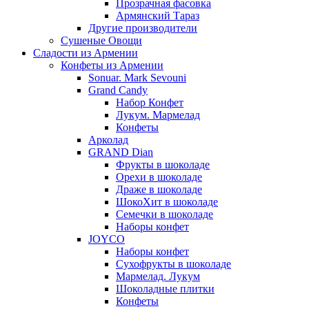
Прозрачная фасовка
Армянский Тараз
Другие производители
Сушеные Овощи
Сладости из Армении
Конфеты из Армении
Sonuar. Mark Sevouni
Grand Candy
Набор Конфет
Лукум. Мармелад
Конфеты
Арколад
GRAND Dian
Фрукты в шоколаде
Орехи в шоколаде
Драже в шоколаде
ШокоХит в шоколаде
Семечки в шоколаде
Наборы конфет
JOYCO
Наборы конфет
Сухофрукты в шоколаде
Мармелад. Лукум
Шоколадные плитки
Конфеты