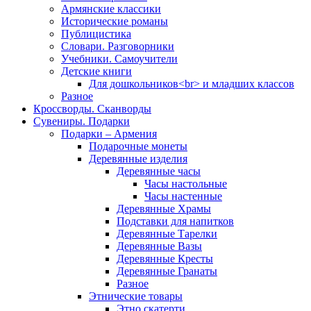
Армянские классики
Исторические романы
Публицистика
Словари. Разговорники
Учебники. Самоучители
Детские книги
Для дошкольников<br> и младших классов
Разное
Кроссворды. Сканворды
Сувениры. Подарки
Подарки – Армения
Подарочные монеты
Деревянные изделия
Деревянные часы
Часы настольные
Часы настенные
Деревянные Храмы
Подставки для напитков
Деревянные Тарелки
Деревянные Вазы
Деревянные Кресты
Деревянные Гранаты
Разное
Этнические товары
Этно скатерти