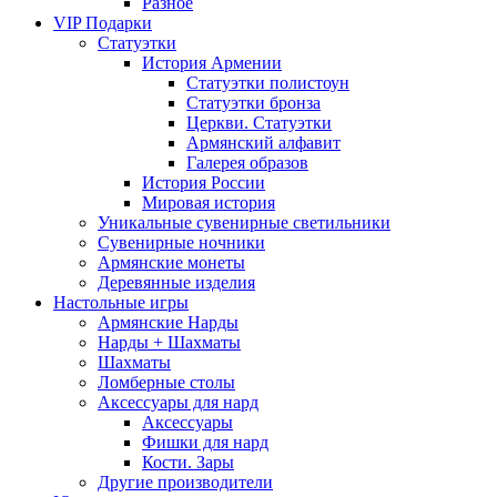
Разное
VIP Подарки
Статуэтки
История Армении
Статуэтки полистоун
Статуэтки бронза
Церкви. Статуэтки
Армянский алфавит
Галерея образов
История России
Мировая история
Уникальные сувенирные светильники
Сувенирные ночники
Армянские монеты
Деревянные изделия
Настольные игры
Армянские Нарды
Нарды + Шахматы
Шахматы
Ломберные столы
Аксессуары для нард
Аксессуары
Фишки для нард
Кости. Зары
Другие производители