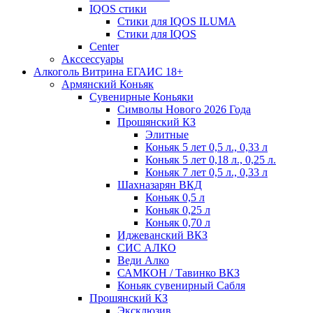
IQOS стики
Стики для IQOS ILUMA
Стики для IQOS
Сenter
Акссессуары
Алкоголь Витрина ЕГАИС 18+
Армянский Коньяк
Сувенирные Коньяки
Символы Нового 2026 Года
Прошянский КЗ
Элитные
Коньяк 5 лет 0,5 л., 0,33 л
Коньяк 5 лет 0,18 л., 0,25 л.
Коньяк 7 лет 0,5 л., 0,33 л
Шахназарян ВКД
Коньяк 0,5 л
Коньяк 0,25 л
Коньяк 0,70 л
Иджеванский ВКЗ
СИС АЛКО
Веди Алко
САМКОН / Тавинко ВКЗ
Коньяк сувенирный Сабля
Прошянский КЗ
Эксклюзив