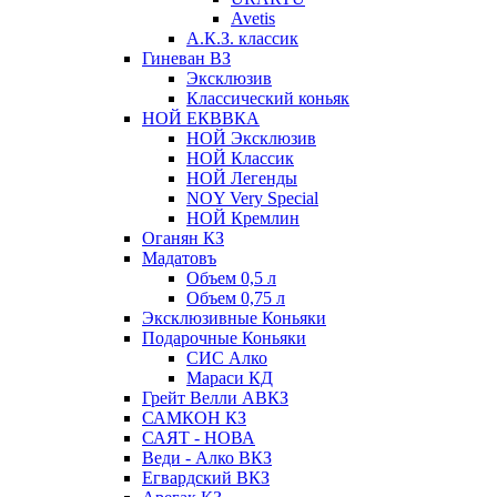
Avetis
А.К.З. классик
Гиневан ВЗ
Эксклюзив
Классический коньяк
НОЙ ЕКВВКА
НОЙ Эксклюзив
НОЙ Классик
НОЙ Легенды
NOY Very Speсial
НОЙ Кремлин
Оганян КЗ
Мадатовъ
Объем 0,5 л
Объем 0,75 л
Эксклюзивные Коньяки
Подарочные Коньяки
СИС Алко
Мараси КД
Грейт Велли АВКЗ
САМКОН КЗ
САЯТ - НОВА
Веди - Алко ВКЗ
Егвардский ВКЗ