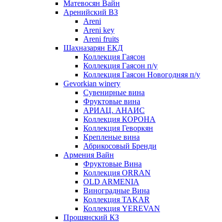
Матевосян Вайн
Аренийский ВЗ
Areni
Areni key
Areni fruits
Шахназарян ЕКД
Коллекция Гаясон
Коллекция Гаясон п/у
Коллекция Гаясон Новогодняя п/у
Gevorkian winery
Сувенирные вина
Фруктовые вина
АРИАЦ. АНАИС
Коллекция КОРОНА
Коллекция Геворкян
Крепленые вина
Абрикосовый Бренди
Армения Вайн
Фруктовые Вина
Коллекция ORRAN
OLD ARMENIA
Виноградные Вина
Коллекция TAKAR
Коллекция YEREVAN
Прошянский КЗ