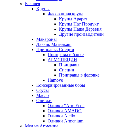
Бакалея
Крупы
Фасованная крупа
Крупы Арарат
Крупы Нат Продукт
Крупы Наша Деревня
Другие производители
Макароны
Лаваш. Матнакаш
Приправы. Специи
Приправы в банке
АРМСПЕЦИИ
Приправы
Специи
Приправы в фасовке
Hamove
Консервированные бобы
Соусы
Масло
Оливки
Оливки "Arm Eco"
Оливки AMADO
Оливки Aiello
Оливки Armenium
Мед из Армении