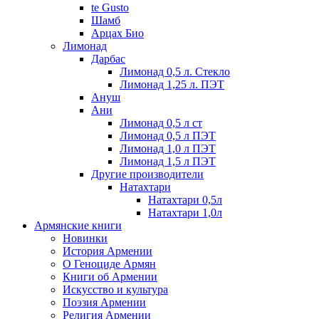
te Gusto
Шамб
Арцах Био
Лимонад
Дарбас
Лимонад 0,5 л. Стекло
Лимонад 1,25 л. ПЭТ
Ануш
Ани
Лимонад 0,5 л ст
Лимонад 0,5 л ПЭТ
Лимонад 1,0 л ПЭТ
Лимонад 1,5 л ПЭТ
Другие производители
Натахтари
Натахтари 0,5л
Натахтари 1,0л
Армянские книги
Новинки
История Армении
О Геноциде Армян
Книги об Армении
Иcкусство и культура
Поэзия Армении
Религия Армении