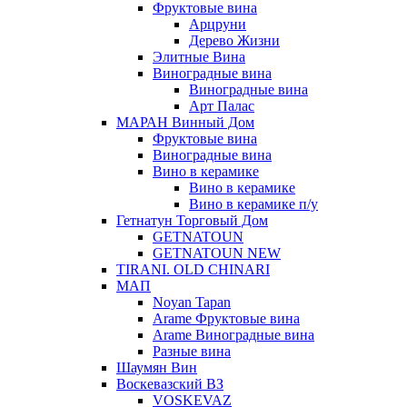
Фруктовые вина
Арцруни
Дерево Жизни
Элитные Вина
Виноградные вина
Виноградные вина
Арт Палас
МАРАН Винный Дом
Фруктовые вина
Виноградные вина
Вино в керамике
Вино в керамике
Вино в керамике п/у
Гетнатун Торговый Дом
GETNATOUN
GETNATOUN NEW
TIRANI. OLD CHINARI
МАП
Noyan Tapan
Arame Фруктовые вина
Arame Виноградные вина
Разные вина
Шаумян Вин
Воскевазский ВЗ
VOSKEVAZ