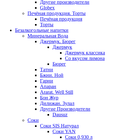
Другие производители
Globex
Печёная продукция. Торты
Печёная продукция
Торты
Безалкогольные напитки
Минеральная Вода
Джермук. Бюрег
Джермук
Джермук классика
Со вкусом лимона
Бюрег
Татни
Бжни. Ной
Гарни
Апаран
Ararat. Well Still
Бон Жур
Дилижан. Зулал
Другие Производители
Dausuz
Соки
Соки SIS Натурал
Соки YAN
Соки 0,930 л