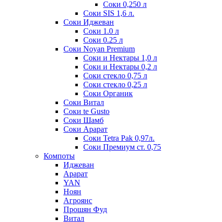
Соки 0,250 л
Соки SIS 1,6 л.
Соки Иджеван
Соки 1.0 л
Соки 0.25 л
Соки Noyan Premium
Соки и Нектары 1,0 л
Соки и Нектары 0,2 л
Соки стекло 0,75 л
Соки стекло 0,25 л
Соки Органик
Соки Витал
Соки te Gusto
Соки Шамб
Соки Арарат
Соки Tetra Pak 0,97л.
Соки Премиум ст. 0,75
Компоты
Иджеван
Арарат
YAN
Ноян
Агроянс
Прошян Фуд
Витал