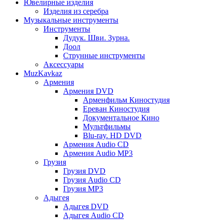
Ювелирные изделия
Изделия из серебра
Музыкальные инструменты
Инструменты
Дудук. Шви. Зурна.
Доол
Струнные инструменты
Аксессуары
MuzKavkaz
Армения
Армения DVD
Арменфильм Киностудия
Ереван Киностудия
Документальное Кино
Мультфильмы
Blu-ray. HD DVD
Армения Audio CD
Армения Audio MP3
Грузия
Грузия DVD
Грузия Audio CD
Грузия MP3
Адыгея
Адыгея DVD
Адыгея Audio CD