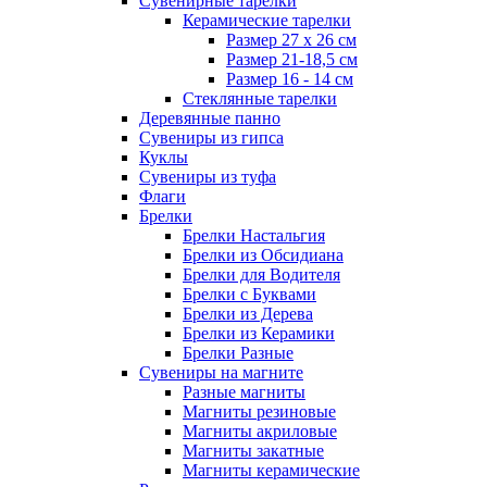
Сувенирные тарелки
Керамические тарелки
Размер 27 х 26 см
Размер 21-18,5 см
Размер 16 - 14 см
Стеклянные тарелки
Деревянные панно
Сувениры из гипса
Куклы
Сувениры из туфа
Флаги
Брелки
Брелки Настальгия
Брелки из Обсидиана
Брелки для Водителя
Брелки с Буквами
Брелки из Дерева
Брелки из Керамики
Брелки Разные
Сувениры на магните
Разные магниты
Магниты резиновые
Магниты акриловые
Магниты закатные
Магниты керамические