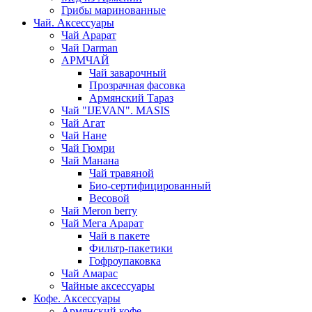
Грибы маринованные
Чай. Аксессуары
Чай Арарат
Чай Darman
АРМЧАЙ
Чай заварочный
Прозрачная фасовка
Армянский Тараз
Чай "IJEVAN". MASIS
Чай Агат
Чай Нане
Чай Гюмри
Чай Манана
Чай травяной
Био-сертифицированный
Весовой
Чай Meron berry
Чай Мега Арарат
Чай в пакете
Фильтр-пакетики
Гофроупаковка
Чай Амарас
Чайные аксессуары
Кофе. Аксессуары
Армянский кофе