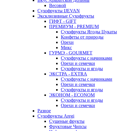
Вкус Араратской Долины
Весовой
Сухофрукты IJEVAN
Эксклюзивные Сухофрукты
ГИФТ - GIFT
ПРЕМИУМ - PREMIUM
Сухофрукты Ягоды Цукаты
Конфеты от природы
Орехи
Микс
ГУРМЭ - GOURMET
Сухофрукты с начинками
Орехи и семечки
Сухофрукты и ягоды
ЭКСТРА - EXTRA
Сухофрукты с начинками
Орехи и семечки
Сухофрукты и ягоды
ЭКОНОМ - ECONOM
Сухофрукты и ягоды
Орехи и семечки
Разное
Сухофрукты Aregi
Сушеные фрукты
Фруктовые Чипсы