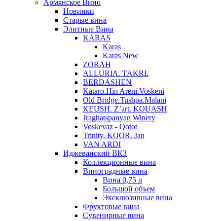
Армянское Вино
Новинки
Старые вина
Элитные Вина
KARAS
Karas
Karas New
ZORAH
ALLURIA. TAKRI.
BERDASHEN
Kataro.Hin Areni.Voskeni
Old Bridge.Tushpa.Malani
KEUSH. Z’art. KOUASH
Jraghatspanyan Winery
Voskevaz - Qotot
Trinity. KOOR. Jan
VAN ARDI
Иджеванский ВКЗ
Коллекционные вина
Виноградные вина
Вина 0,75 л
Большой объем
Эксклюзивные вина
Фруктовые вина
Cувенирные вина