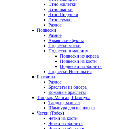
Этно жилетки
Этно шапки
Этно Подушки
Этно сумки
Разное
Подвески
Разное
Армянские буквы
Подвески маски
Подвески в машину
Подвески из дерева
Подвески из кости
Подвески из эбонита
Подвески Ностальгия
Браслеты
Разное
Браслеты из бисера
Кожаные браслеты
Тандыр, Мангал, Шампура
Тандыр, мангал
Шампура для шашлыка
Четки (Тзбех)
Четки из кости
Четки из эбонита
Четки из обсидиана