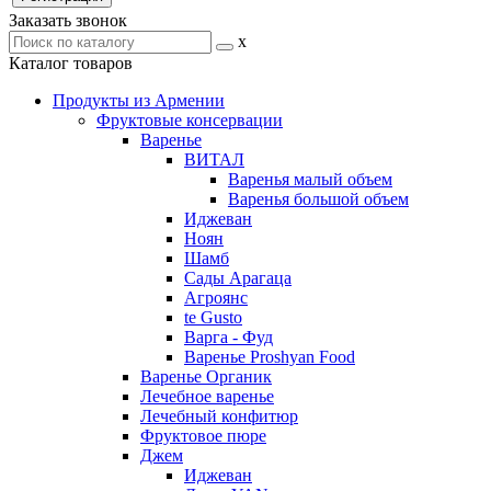
Заказать звонок
x
Каталог товаров
Продукты из Армении
Фруктовые консервации
Варенье
ВИТАЛ
Варенья малый объем
Варенья большой объем
Иджеван
Ноян
Шамб
Сады Арагаца
Агроянс
te Gusto
Варга - Фуд
Варенье Proshyan Food
Варенье Органик
Лечебное варенье
Лечебный конфитюр
Фруктовое пюре
Джем
Иджеван