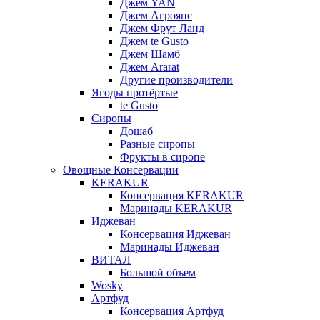
Джем YAN
Джем Агроянс
Джем Фрут Ланд
Джем te Gusto
Джем Шамб
Джем Ararat
Другие производители
Ягоды протёртые
te Gusto
Сиропы
Дошаб
Разные сиропы
Фрукты в сиропе
Овощные Консервации
KERAKUR
Консервация KERAKUR
Маринады KERAKUR
Иджеван
Консервация Иджеван
Маринады Иджеван
ВИТАЛ
Большой объем
Wosky
Артфуд
Консервация Артфуд