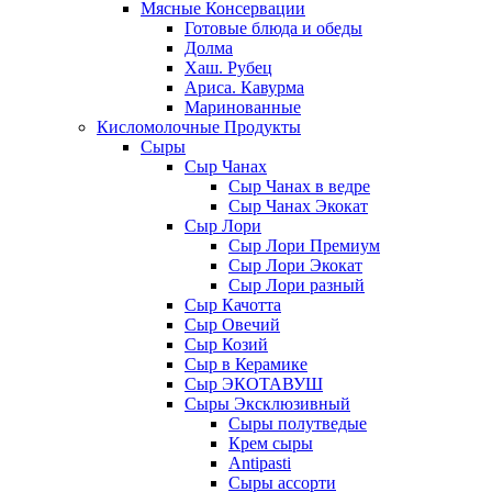
Мясные Консервации
Готовые блюда и обеды
Долма
Хаш. Рубец
Ариса. Кавурма
Маринованные
Кисломолочные Продукты
Сыры
Сыр Чанах
Сыр Чанах в ведре
Сыр Чанах Экокат
Сыр Лори
Сыр Лори Премиум
Сыр Лори Экокат
Сыр Лори разный
Сыр Качотта
Сыр Овечий
Сыр Козий
Сыр в Керамике
Сыр ЭКОТАВУШ
Сыры Эксклюзивный
Сыры полутведые
Крем сыры
Antipasti
Сыры ассорти