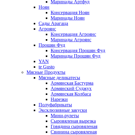
Маринады Артфуд
Ноян
Консервация Ноян
Маринады Ноян
Сады Арагаца
Агроянс
Консервация Агроянс
Маринады Агроянс
Прошян Фуд
Консервация Прошян Фуд
Маринады Прошян Фуд
YAN
te Gusto
Мясные Продукты
Мясные деликатесы
Армянская Бастурма
Армянский Суджух
Армянская Колбаса
Нарезки
Полуфабрикаты
Эксклюзивные закуски
Мини-рулеты
Сыровяленая вырезка
Говядина сыровяленая
Свинина сыровяленая