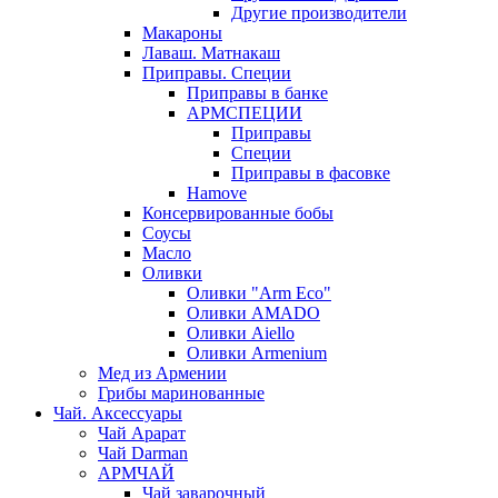
Другие производители
Макароны
Лаваш. Матнакаш
Приправы. Специи
Приправы в банке
АРМСПЕЦИИ
Приправы
Специи
Приправы в фасовке
Hamove
Консервированные бобы
Соусы
Масло
Оливки
Оливки "Arm Eco"
Оливки AMADO
Оливки Aiello
Оливки Armenium
Мед из Армении
Грибы маринованные
Чай. Аксессуары
Чай Арарат
Чай Darman
АРМЧАЙ
Чай заварочный