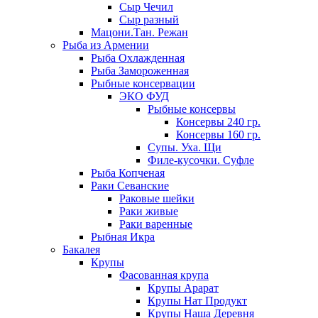
Сыр Чечил
Сыр разный
Мацони.Тан. Режан
Рыба из Армении
Рыба Охлажденная
Рыба Замороженная
Рыбные консервации
ЭКО ФУД
Рыбные консервы
Консервы 240 гр.
Консервы 160 гр.
Супы. Уха. Щи
Филе-кусочки. Суфле
Рыба Копченая
Раки Севанские
Раковые шейки
Раки живые
Раки варенные
Рыбная Икра
Бакалея
Крупы
Фасованная крупа
Крупы Арарат
Крупы Нат Продукт
Крупы Наша Деревня