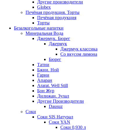
Другие производители
Globex
Печёная продукция. Торты
Печёная продукция
Торты
Безалкогольные напитки
Минеральная Вода
Джермук. Бюрег
Джермук
Джермук классика
Со вкусом лимона
Бюрег
Татни
Бжни. Ной
Гарни
Апаран
Ararat. Well Still
Бон Жур
Дилижан. Зулал
Другие Производители
Dausuz
Соки
Соки SIS Натурал
Соки YAN
Соки 0,930 л