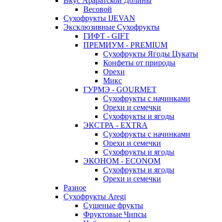
Вкус Араратской Долины
Весовой
Сухофрукты IJEVAN
Эксклюзивные Сухофрукты
ГИФТ - GIFT
ПРЕМИУМ - PREMIUM
Сухофрукты Ягоды Цукаты
Конфеты от природы
Орехи
Микс
ГУРМЭ - GOURMET
Сухофрукты с начинками
Орехи и семечки
Сухофрукты и ягоды
ЭКСТРА - EXTRA
Сухофрукты с начинками
Орехи и семечки
Сухофрукты и ягоды
ЭКОНОМ - ECONOM
Сухофрукты и ягоды
Орехи и семечки
Разное
Сухофрукты Aregi
Сушеные фрукты
Фруктовые Чипсы