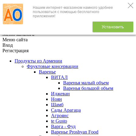
Нашим интернет-магазином намного удобнее
+7 (495) 646-888-1
пользоваться с помощью бесплатного
приложения!
В корзине
0
товаров
Установить
x
Меню каталога
Меню сайта
Вход
Регистрация
Продукты из Армении
Фруктовые консервации
Варенье
ВИТАЛ
Варенья малый объем
Варенья большой объем
Иджеван
Ноян
Шамб
Сады Арагаца
Агроянс
te Gusto
Варга - Фуд
Варенье Proshyan Food