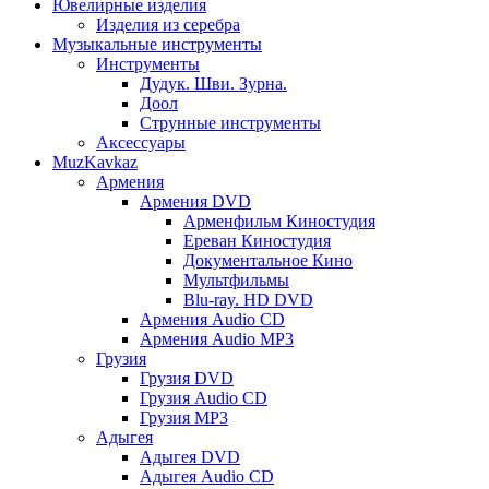
Ювелирные изделия
Изделия из серебра
Музыкальные инструменты
Инструменты
Дудук. Шви. Зурна.
Доол
Струнные инструменты
Аксессуары
MuzKavkaz
Армения
Армения DVD
Арменфильм Киностудия
Ереван Киностудия
Документальное Кино
Мультфильмы
Blu-ray. HD DVD
Армения Audio CD
Армения Audio MP3
Грузия
Грузия DVD
Грузия Audio CD
Грузия MP3
Адыгея
Адыгея DVD
Адыгея Audio CD