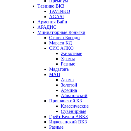
Премиум
Тавинко ВКЗ
TAVINKO
AGASI
Армения Вайн
АРАДИС
Миниатюрные Коньяки
Оганян Бренди
Мараси КД
СИС АЛКО
Животные
Храмы
Разные
Мадатовъ
МАП
Арамэ
Золотой
Армина
Айвазовский
Прошянский КЗ
Классические
Сувенирные
Грейт Велли АВКЗ
Иджеванский ВКЗ
Разные