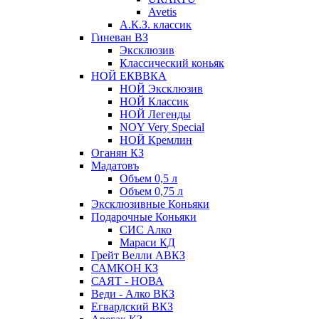
Avetis
А.К.З. классик
Гиневан ВЗ
Эксклюзив
Классический коньяк
НОЙ ЕКВВКА
НОЙ Эксклюзив
НОЙ Классик
НОЙ Легенды
NOY Very Speсial
НОЙ Кремлин
Оганян КЗ
Мадатовъ
Объем 0,5 л
Объем 0,75 л
Эксклюзивные Коньяки
Подарочные Коньяки
СИС Алко
Мараси КД
Грейт Велли АВКЗ
САМКОН КЗ
САЯТ - НОВА
Веди - Алко ВКЗ
Егвардский ВКЗ