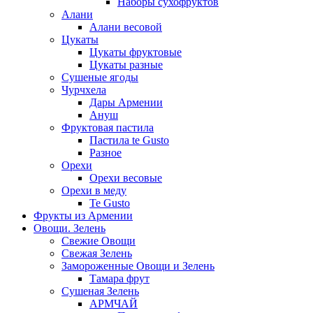
Наборы сухофруктов
Алани
Алани весовой
Цукаты
Цукаты фруктовые
Цукаты разные
Сушеные ягоды
Чурчхела
Дары Армении
Ануш
Фруктовая пастила
Пастила te Gusto
Разное
Орехи
Орехи весовые
Орехи в меду
Te Gusto
Фрукты из Армении
Овощи. Зелень
Свежие Овощи
Свежая Зелень
Замороженные Овощи и Зелень
Тамара фрут
Сушеная Зелень
АРМЧАЙ