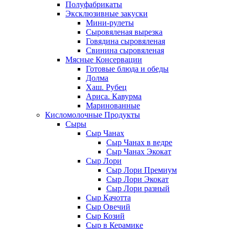
Полуфабрикаты
Эксклюзивные закуски
Мини-рулеты
Сыровяленая вырезка
Говядина сыровяленая
Свинина сыровяленая
Мясные Консервации
Готовые блюда и обеды
Долма
Хаш. Рубец
Ариса. Кавурма
Маринованные
Кисломолочные Продукты
Сыры
Сыр Чанах
Сыр Чанах в ведре
Сыр Чанах Экокат
Сыр Лори
Сыр Лори Премиум
Сыр Лори Экокат
Сыр Лори разный
Сыр Качотта
Сыр Овечий
Сыр Козий
Сыр в Керамике