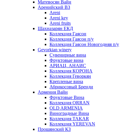
Матевосян Вайн
Аренийский ВЗ
Areni
Areni key
Areni fruits
Шахназарян ЕКД
Коллекция Гаясон
Коллекция Гаясон п/у
Коллекция Гаясон Новогодняя п/у
Gevorkian winery
Сувенирные вина
Фруктовые вина
АРИАЦ. АНАИС
Коллекция КОРОНА
Коллекция Геворкян
Крепленые вина
Абрикосовый Бренди
Армения Вайн
Фруктовые Вина
Коллекция ORRAN
OLD ARMENIA
Виноградные Вина
Коллекция TAKAR
Коллекция YEREVAN
Прошянский КЗ