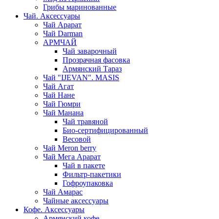
Грибы маринованные
Чай. Аксессуары
Чай Арарат
Чай Darman
АРМЧАЙ
Чай заварочный
Прозрачная фасовка
Армянский Тараз
Чай "IJEVAN". MASIS
Чай Агат
Чай Нане
Чай Гюмри
Чай Манана
Чай травяной
Био-сертифицированный
Весовой
Чай Meron berry
Чай Мега Арарат
Чай в пакете
Фильтр-пакетики
Гофроупаковка
Чай Амарас
Чайные аксессуары
Кофе. Аксессуары
Армянский кофе