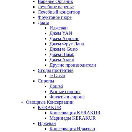
Варенье Органик
Лечебное варенье
Лечебный конфитюр
Фруктовое пюре
Джем
Иджеван
Джем YAN
Джем Агроянс
Джем Фрут Ланд
Джем te Gusto
Джем Шамб
Джем Ararat
Другие производители
Ягоды протёртые
te Gusto
Сиропы
Дошаб
Разные сиропы
Фрукты в сиропе
Овощные Консервации
KERAKUR
Консервация KERAKUR
Маринады KERAKUR
Иджеван
Консервация Иджеван