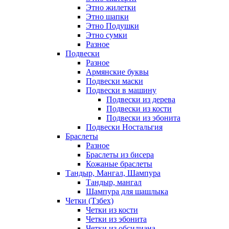
Этно жилетки
Этно шапки
Этно Подушки
Этно сумки
Разное
Подвески
Разное
Армянские буквы
Подвески маски
Подвески в машину
Подвески из дерева
Подвески из кости
Подвески из эбонита
Подвески Ностальгия
Браслеты
Разное
Браслеты из бисера
Кожаные браслеты
Тандыр, Мангал, Шампура
Тандыр, мангал
Шампура для шашлыка
Четки (Тзбех)
Четки из кости
Четки из эбонита
Четки из обсидиана