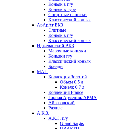
Коньяк в п/у
Коньяк в тубе
Спиртные напитки
Классический коньяк
АрАрАт ЕКЗ
Элитные
Коньяк в п/у
Классический коньяк
Иджеванский ВКЗ
Марочные коньяки
Коньяки п/у
Классический коньяк
Бренди
МАП
Коллекция Золотой
Объем 0,5 л
Коньяк 0,7 л
Коллекция France
Горная Армения. АРМА
Айвазовский
Разные
А.К.З.
А.К.З. п/у
Grand Sargis
URARTU