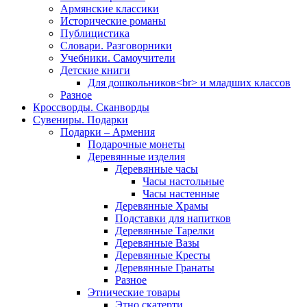
Армянские классики
Исторические романы
Публицистика
Словари. Разговорники
Учебники. Самоучители
Детские книги
Для дошкольников<br> и младших классов
Разное
Кроссворды. Сканворды
Сувениры. Подарки
Подарки – Армения
Подарочные монеты
Деревянные изделия
Деревянные часы
Часы настольные
Часы настенные
Деревянные Храмы
Подставки для напитков
Деревянные Тарелки
Деревянные Вазы
Деревянные Кресты
Деревянные Гранаты
Разное
Этнические товары
Этно скатерти