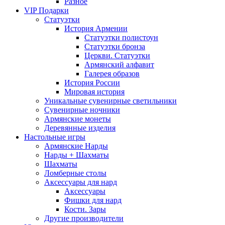
Разное
VIP Подарки
Статуэтки
История Армении
Статуэтки полистоун
Статуэтки бронза
Церкви. Статуэтки
Армянский алфавит
Галерея образов
История России
Мировая история
Уникальные сувенирные светильники
Сувенирные ночники
Армянские монеты
Деревянные изделия
Настольные игры
Армянские Нарды
Нарды + Шахматы
Шахматы
Ломберные столы
Аксессуары для нард
Аксессуары
Фишки для нард
Кости. Зары
Другие производители