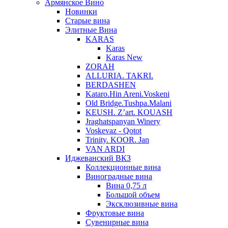
Армянское Вино
Новинки
Старые вина
Элитные Вина
KARAS
Karas
Karas New
ZORAH
ALLURIA. TAKRI.
BERDASHEN
Kataro.Hin Areni.Voskeni
Old Bridge.Tushpa.Malani
KEUSH. Z’art. KOUASH
Jraghatspanyan Winery
Voskevaz - Qotot
Trinity. KOOR. Jan
VAN ARDI
Иджеванский ВКЗ
Коллекционные вина
Виноградные вина
Вина 0,75 л
Большой объем
Эксклюзивные вина
Фруктовые вина
Cувенирные вина