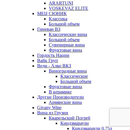
ARARTUNI
VOSKEVAZ ELITE
МЕЦ СЮНИК
Классика
Большой объем
Гиневан ВЗ
Классические вина
Большой объем
Сувенирные вина
Фруктовые вина
Гордость Нации
Вайк Груп
Веди - Алко ВКЗ
Виноградные вина
Классические
Большой объем
Фруктовые вина
В керамике
Другие Производители
Армянские вина
Givany Wine
Вина из Грузии
Кварельский Погреб
Киндзмараули
Киндзмараули 0,75л