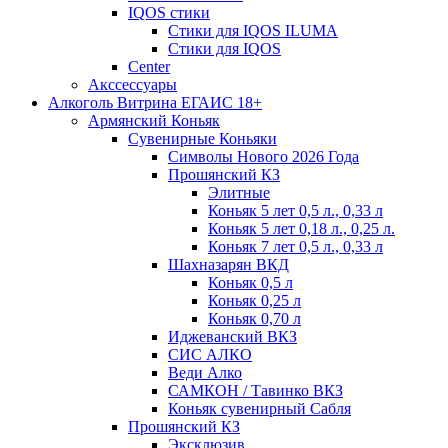
IQOS стики
Стики для IQOS ILUMA
Стики для IQOS
Сenter
Акссессуары
Алкоголь Витрина ЕГАИС 18+
Армянский Коньяк
Сувенирные Коньяки
Символы Нового 2026 Года
Прошянский КЗ
Элитные
Коньяк 5 лет 0,5 л., 0,33 л
Коньяк 5 лет 0,18 л., 0,25 л.
Коньяк 7 лет 0,5 л., 0,33 л
Шахназарян ВКД
Коньяк 0,5 л
Коньяк 0,25 л
Коньяк 0,70 л
Иджеванский ВКЗ
СИС АЛКО
Веди Алко
САМКОН / Тавинко ВКЗ
Коньяк сувенирный Сабля
Прошянский КЗ
Эксклюзив