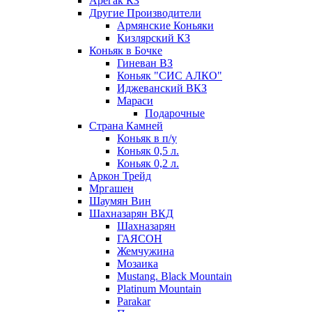
Арегак КЗ
Другие Производители
Армянские Коньяки
Кизлярский КЗ
Коньяк в Бочке
Гиневан ВЗ
Коньяк "СИС АЛКО"
Иджеванский ВКЗ
Мараси
Подарочные
Страна Камней
Коньяк в п/у
Коньяк 0,5 л.
Коньяк 0,2 л.
Аркон Трейд
Мргашен
Шаумян Вин
Шахназарян ВКД
Шахназарян
ГАЯСОН
Жемчужина
Мозаика
Mustang. Black Mountain
Platinum Mountain
Parakar