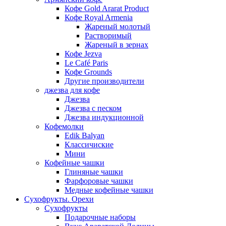
Кофе Gold Ararat Product
Кофе Royal Armenia
Жареный молотый
Растворимый
Жареный в зернах
Кофе Jezva
Le Café Paris
Кофе Grounds
Другие производители
джезва для кофе
Джезва
Джезва с песком
Джезва индукционной
Кофемолки
Edik Balyan
Классичиские
Мини
Кофейные чашки
Глиняные чашки
Фарфоровые чашки
Медные кофейные чашки
Сухофрукты. Орехи
Сухофрукты
Подарочные наборы