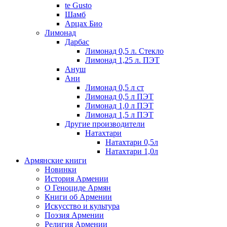
te Gusto
Шамб
Арцах Био
Лимонад
Дарбас
Лимонад 0,5 л. Стекло
Лимонад 1,25 л. ПЭТ
Ануш
Ани
Лимонад 0,5 л ст
Лимонад 0,5 л ПЭТ
Лимонад 1,0 л ПЭТ
Лимонад 1,5 л ПЭТ
Другие производители
Натахтари
Натахтари 0,5л
Натахтари 1,0л
Армянские книги
Новинки
История Армении
О Геноциде Армян
Книги об Армении
Иcкусство и культура
Поэзия Армении
Религия Армении