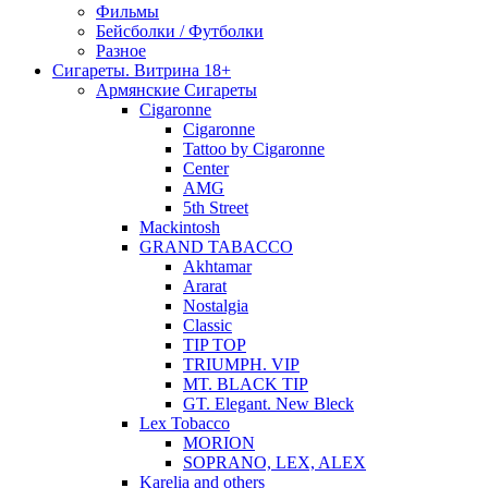
Фильмы
Бейсболки / Футболки
Разное
Сигареты. Витрина 18+
Армянские Сигареты
Cigaronne
Cigaronne
Tattoo by Cigaronne
Center
AMG
5th Street
Mackintosh
GRAND TABACCO
Akhtamar
Ararat
Nostalgia
Classic
TIP TOP
TRIUMPH. VIP
MT. BLACK TIP
GT. Elegant. New Bleck
Lex Tobacco
MORION
SOPRANO, LEX, ALEX
Karelia and others