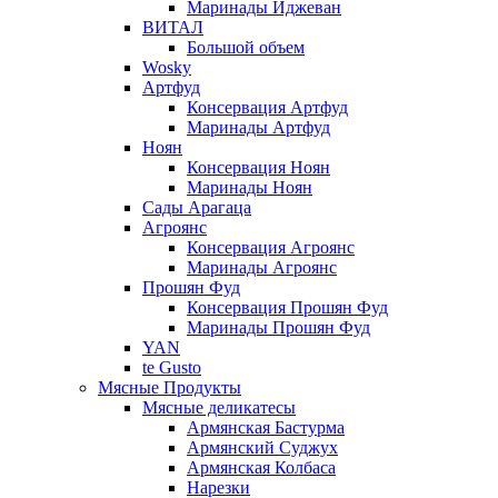
Маринады Иджеван
ВИТАЛ
Большой объем
Wosky
Артфуд
Консервация Артфуд
Маринады Артфуд
Ноян
Консервация Ноян
Маринады Ноян
Сады Арагаца
Агроянс
Консервация Агроянс
Маринады Агроянс
Прошян Фуд
Консервация Прошян Фуд
Маринады Прошян Фуд
YAN
te Gusto
Мясные Продукты
Мясные деликатесы
Армянская Бастурма
Армянский Суджух
Армянская Колбаса
Нарезки