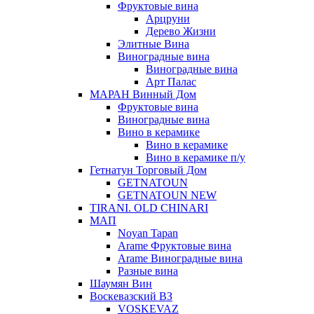
Фруктовые вина
Арцруни
Дерево Жизни
Элитные Вина
Виноградные вина
Виноградные вина
Арт Палас
МАРАН Винный Дом
Фруктовые вина
Виноградные вина
Вино в керамике
Вино в керамике
Вино в керамике п/у
Гетнатун Торговый Дом
GETNATOUN
GETNATOUN NEW
TIRANI. OLD CHINARI
МАП
Noyan Tapan
Arame Фруктовые вина
Arame Виноградные вина
Разные вина
Шаумян Вин
Воскевазский ВЗ
VOSKEVAZ