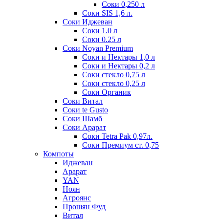
Соки 0,250 л
Соки SIS 1,6 л.
Соки Иджеван
Соки 1.0 л
Соки 0.25 л
Соки Noyan Premium
Соки и Нектары 1,0 л
Соки и Нектары 0,2 л
Соки стекло 0,75 л
Соки стекло 0,25 л
Соки Органик
Соки Витал
Соки te Gusto
Соки Шамб
Соки Арарат
Соки Tetra Pak 0,97л.
Соки Премиум ст. 0,75
Компоты
Иджеван
Арарат
YAN
Ноян
Агроянс
Прошян Фуд
Витал