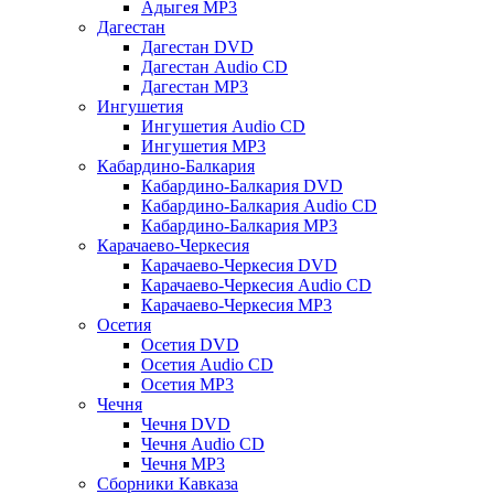
Адыгея MP3
Дагестан
Дагестан DVD
Дагестан Audio CD
Дагестан MP3
Ингушетия
Ингушетия Audio CD
Ингушетия MP3
Кабардино-Балкария
Кабардино-Балкария DVD
Кабардино-Балкария Audio CD
Кабардино-Балкария MP3
Карачаево-Черкесия
Карачаево-Черкесия DVD
Карачаево-Черкесия Audio CD
Карачаево-Черкесия MP3
Осетия
Осетия DVD
Осетия Audio CD
Осетия MP3
Чечня
Чечня DVD
Чечня Audio CD
Чечня MP3
Сборники Кавказа