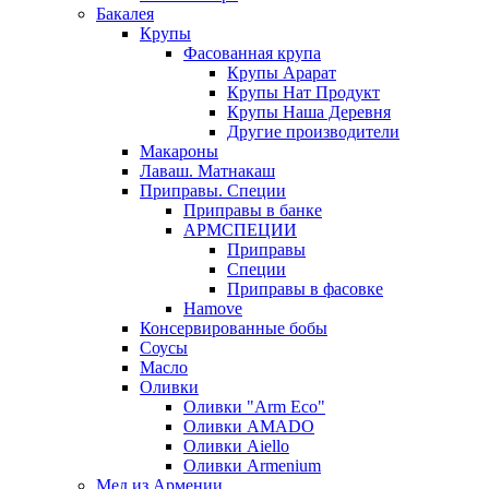
Бакалея
Крупы
Фасованная крупа
Крупы Арарат
Крупы Нат Продукт
Крупы Наша Деревня
Другие производители
Макароны
Лаваш. Матнакаш
Приправы. Специи
Приправы в банке
АРМСПЕЦИИ
Приправы
Специи
Приправы в фасовке
Hamove
Консервированные бобы
Соусы
Масло
Оливки
Оливки "Arm Eco"
Оливки AMADO
Оливки Aiello
Оливки Armenium
Мед из Армении