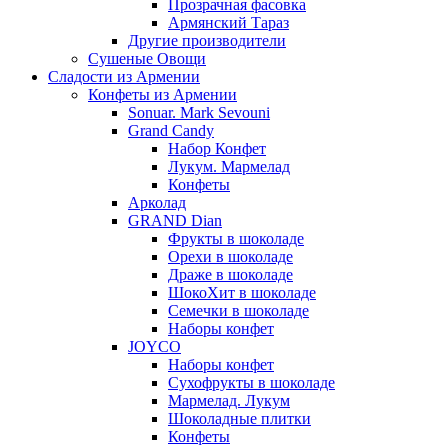
Прозрачная фасовка
Армянский Тараз
Другие производители
Сушеные Овощи
Сладости из Армении
Конфеты из Армении
Sonuar. Mark Sevouni
Grand Candy
Набор Конфет
Лукум. Мармелад
Конфеты
Арколад
GRAND Dian
Фрукты в шоколаде
Орехи в шоколаде
Драже в шоколаде
ШокоХит в шоколаде
Семечки в шоколаде
Наборы конфет
JOYCO
Наборы конфет
Сухофрукты в шоколаде
Мармелад. Лукум
Шоколадные плитки
Конфеты