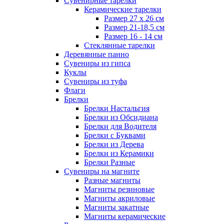
Сувенирные тарелки
Керамические тарелки
Размер 27 х 26 см
Размер 21-18,5 см
Размер 16 - 14 см
Стеклянные тарелки
Деревянные панно
Сувениры из гипса
Куклы
Сувениры из туфа
Флаги
Брелки
Брелки Настальгия
Брелки из Обсидиана
Брелки для Водителя
Брелки с Буквами
Брелки из Дерева
Брелки из Керамики
Брелки Разные
Сувениры на магните
Разные магниты
Магниты резиновые
Магниты акриловые
Магниты закатные
Магниты керамические