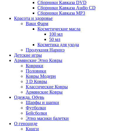
Сборники Кавказа DVD
Сборники Кавказа Audio CD
Сборники Кавказа MP3
Красота и здоровье
Ваки Фарм
Косметические масла
100 мл
50 мл
Косметика для ухода
Продукция Наринэ
Детские игры
Армянские Этно Ковры
Коврики
Половики
Ковры Модерн
3 D Ковры
Классические Ковры
Армянские Ковры
Одежда. Обувь
Шарфы и шапки
Футболки
Бейсболки
Этно масики балетки
О геноциде
Книги