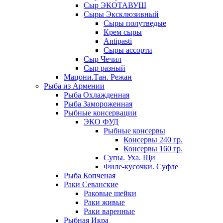
Сыр ЭКОТАВУШ
Сыры Эксклюзивный
Сыры полутведые
Крем сыры
Antipasti
Сыры ассорти
Сыр Чечил
Сыр разный
Мацони.Тан. Режан
Рыба из Армении
Рыба Охлажденная
Рыба Замороженная
Рыбные консервации
ЭКО ФУД
Рыбные консервы
Консервы 240 гр.
Консервы 160 гр.
Супы. Уха. Щи
Филе-кусочки. Суфле
Рыба Копченая
Раки Севанские
Раковые шейки
Раки живые
Раки варенные
Рыбная Икра