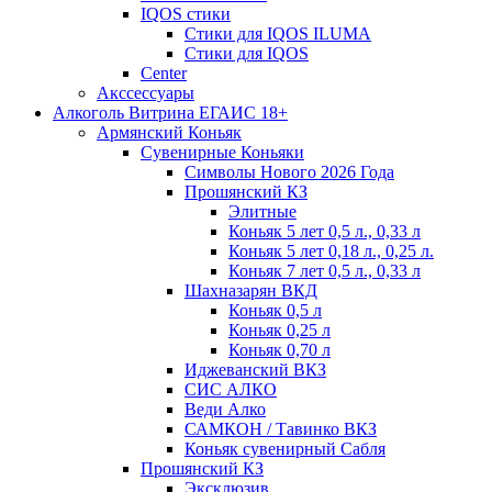
IQOS стики
Стики для IQOS ILUMA
Стики для IQOS
Сenter
Акссессуары
Алкоголь Витрина ЕГАИС 18+
Армянский Коньяк
Сувенирные Коньяки
Символы Нового 2026 Года
Прошянский КЗ
Элитные
Коньяк 5 лет 0,5 л., 0,33 л
Коньяк 5 лет 0,18 л., 0,25 л.
Коньяк 7 лет 0,5 л., 0,33 л
Шахназарян ВКД
Коньяк 0,5 л
Коньяк 0,25 л
Коньяк 0,70 л
Иджеванский ВКЗ
СИС АЛКО
Веди Алко
САМКОН / Тавинко ВКЗ
Коньяк сувенирный Сабля
Прошянский КЗ
Эксклюзив