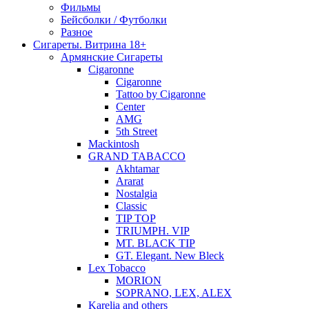
Фильмы
Бейсболки / Футболки
Разное
Сигареты. Витрина 18+
Армянские Сигареты
Cigaronne
Cigaronne
Tattoo by Cigaronne
Center
AMG
5th Street
Mackintosh
GRAND TABACCO
Akhtamar
Ararat
Nostalgia
Classic
TIP TOP
TRIUMPH. VIP
MT. BLACK TIP
GT. Elegant. New Bleck
Lex Tobacco
MORION
SOPRANO, LEX, ALEX
Karelia and others