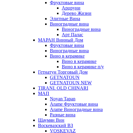
Фруктовые вина
Арцруни
Дерево Жизни
Элитные Вина
Виноградные вина
Виноградные вина
Арт Палас
МАРАН Винный Дом
Фруктовые вина
Виноградные вина
Вино в керамике
Вино в керамике
Вино в керамике п/у
Гетнатун Торговый Дом
GETNATOUN
GETNATOUN NEW
TIRANI. OLD CHINARI
МАП
Noyan Tapan
Arame Фруктовые вина
Arame Виноградные вина
Разные вина
Шаумян Вин
Воскевазский ВЗ
VOSKEVAZ