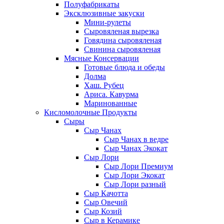
Полуфабрикаты
Эксклюзивные закуски
Мини-рулеты
Сыровяленая вырезка
Говядина сыровяленая
Свинина сыровяленая
Мясные Консервации
Готовые блюда и обеды
Долма
Хаш. Рубец
Ариса. Кавурма
Маринованные
Кисломолочные Продукты
Сыры
Сыр Чанах
Сыр Чанах в ведре
Сыр Чанах Экокат
Сыр Лори
Сыр Лори Премиум
Сыр Лори Экокат
Сыр Лори разный
Сыр Качотта
Сыр Овечий
Сыр Козий
Сыр в Керамике