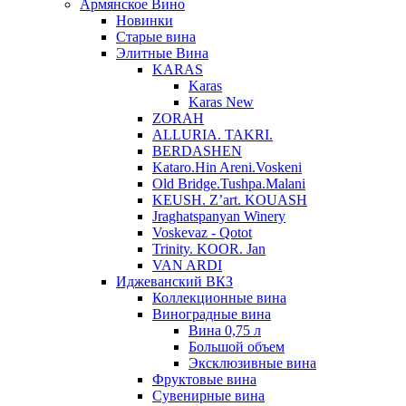
Армянское Вино
Новинки
Старые вина
Элитные Вина
KARAS
Karas
Karas New
ZORAH
ALLURIA. TAKRI.
BERDASHEN
Kataro.Hin Areni.Voskeni
Old Bridge.Tushpa.Malani
KEUSH. Z’art. KOUASH
Jraghatspanyan Winery
Voskevaz - Qotot
Trinity. KOOR. Jan
VAN ARDI
Иджеванский ВКЗ
Коллекционные вина
Виноградные вина
Вина 0,75 л
Большой объем
Эксклюзивные вина
Фруктовые вина
Cувенирные вина