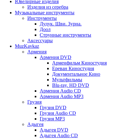
Ювелирные изделия
Изделия из серебра
Музыкальные инструменты
Инструменты
Дудук. Шви. Зурна.
Доол
Струнные инструменты
Аксессуары
MuzKavkaz
Армения
Армения DVD
Арменфильм Киностудия
Ереван Киностудия
Документальное Кино
Мультфильмы
Blu-ray. HD DVD
Армения Audio CD
Армения Audio MP3
Грузия
Грузия DVD
Грузия Audio CD
Грузия MP3
Адыгея
Адыгея DVD
Адыгея Audio CD