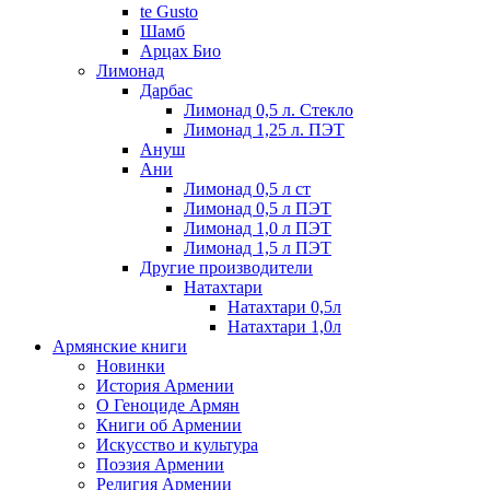
te Gusto
Шамб
Арцах Био
Лимонад
Дарбас
Лимонад 0,5 л. Стекло
Лимонад 1,25 л. ПЭТ
Ануш
Ани
Лимонад 0,5 л ст
Лимонад 0,5 л ПЭТ
Лимонад 1,0 л ПЭТ
Лимонад 1,5 л ПЭТ
Другие производители
Натахтари
Натахтари 0,5л
Натахтари 1,0л
Армянские книги
Новинки
История Армении
О Геноциде Армян
Книги об Армении
Иcкусство и культура
Поэзия Армении
Религия Армении