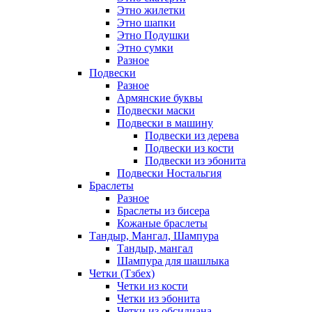
Этно жилетки
Этно шапки
Этно Подушки
Этно сумки
Разное
Подвески
Разное
Армянские буквы
Подвески маски
Подвески в машину
Подвески из дерева
Подвески из кости
Подвески из эбонита
Подвески Ностальгия
Браслеты
Разное
Браслеты из бисера
Кожаные браслеты
Тандыр, Мангал, Шампура
Тандыр, мангал
Шампура для шашлыка
Четки (Тзбех)
Четки из кости
Четки из эбонита
Четки из обсидиана