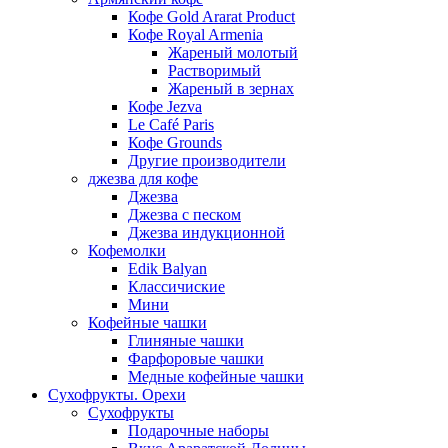
Кофе Gold Ararat Product
Кофе Royal Armenia
Жареный молотый
Растворимый
Жареный в зернах
Кофе Jezva
Le Café Paris
Кофе Grounds
Другие производители
джезва для кофе
Джезва
Джезва с песком
Джезва индукционной
Кофемолки
Edik Balyan
Классичиские
Мини
Кофейные чашки
Глиняные чашки
Фарфоровые чашки
Медные кофейные чашки
Сухофрукты. Орехи
Сухофрукты
Подарочные наборы