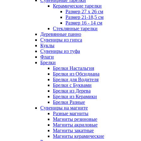
Сувенирные тарелки
Керамические тарелки
Размер 27 х 26 см
Размер 21-18,5 см
Размер 16 - 14 см
Стеклянные тарелки
Деревянные панно
Сувениры из гипса
Куклы
Сувениры из туфа
Флаги
Брелки
Брелки Настальгия
Брелки из Обсидиана
Брелки для Водителя
Брелки с Буквами
Брелки из Дерева
Брелки из Керамики
Брелки Разные
Сувениры на магните
Разные магниты
Магниты резиновые
Магниты акриловые
Магниты закатные
Магниты керамические