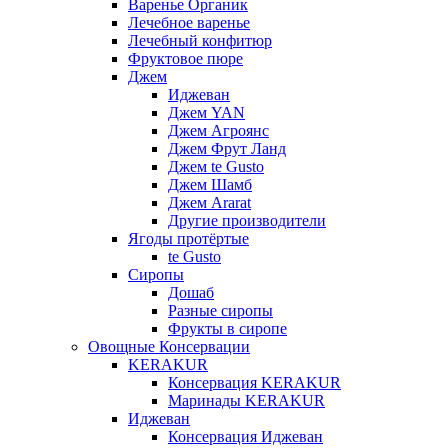
Варенье Органик
Лечебное варенье
Лечебный конфитюр
Фруктовое пюре
Джем
Иджеван
Джем YAN
Джем Агроянс
Джем Фрут Ланд
Джем te Gusto
Джем Шамб
Джем Ararat
Другие производители
Ягоды протёртые
te Gusto
Сиропы
Дошаб
Разные сиропы
Фрукты в сиропе
Овощные Консервации
KERAKUR
Консервация KERAKUR
Маринады KERAKUR
Иджеван
Консервация Иджеван