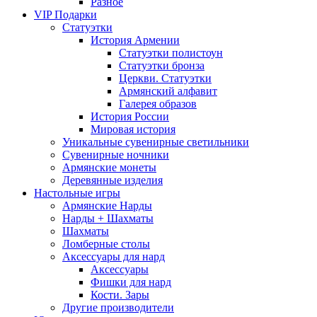
Разное
VIP Подарки
Статуэтки
История Армении
Статуэтки полистоун
Статуэтки бронза
Церкви. Статуэтки
Армянский алфавит
Галерея образов
История России
Мировая история
Уникальные сувенирные светильники
Сувенирные ночники
Армянские монеты
Деревянные изделия
Настольные игры
Армянские Нарды
Нарды + Шахматы
Шахматы
Ломберные столы
Аксессуары для нард
Аксессуары
Фишки для нард
Кости. Зары
Другие производители