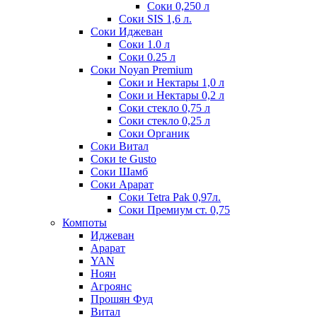
Соки 0,250 л
Соки SIS 1,6 л.
Соки Иджеван
Соки 1.0 л
Соки 0.25 л
Соки Noyan Premium
Соки и Нектары 1,0 л
Соки и Нектары 0,2 л
Соки стекло 0,75 л
Соки стекло 0,25 л
Соки Органик
Соки Витал
Соки te Gusto
Соки Шамб
Соки Арарат
Соки Tetra Pak 0,97л.
Соки Премиум ст. 0,75
Компоты
Иджеван
Арарат
YAN
Ноян
Агроянс
Прошян Фуд
Витал