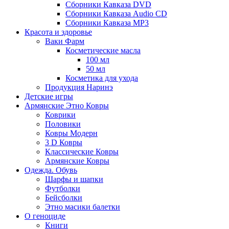
Сборники Кавказа DVD
Сборники Кавказа Audio CD
Сборники Кавказа MP3
Красота и здоровье
Ваки Фарм
Косметические масла
100 мл
50 мл
Косметика для ухода
Продукция Наринэ
Детские игры
Армянские Этно Ковры
Коврики
Половики
Ковры Модерн
3 D Ковры
Классические Ковры
Армянские Ковры
Одежда. Обувь
Шарфы и шапки
Футболки
Бейсболки
Этно масики балетки
О геноциде
Книги