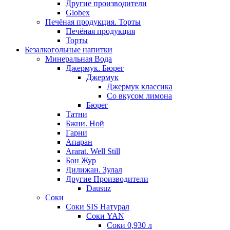
Другие производители
Globex
Печёная продукция. Торты
Печёная продукция
Торты
Безалкогольные напитки
Минеральная Вода
Джермук. Бюрег
Джермук
Джермук классика
Со вкусом лимона
Бюрег
Татни
Бжни. Ной
Гарни
Апаран
Ararat. Well Still
Бон Жур
Дилижан. Зулал
Другие Производители
Dausuz
Соки
Соки SIS Натурал
Соки YAN
Соки 0,930 л