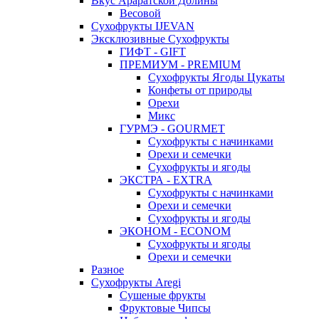
Вкус Араратской Долины
Весовой
Сухофрукты IJEVAN
Эксклюзивные Сухофрукты
ГИФТ - GIFT
ПРЕМИУМ - PREMIUM
Сухофрукты Ягоды Цукаты
Конфеты от природы
Орехи
Микс
ГУРМЭ - GOURMET
Сухофрукты с начинками
Орехи и семечки
Сухофрукты и ягоды
ЭКСТРА - EXTRA
Сухофрукты с начинками
Орехи и семечки
Сухофрукты и ягоды
ЭКОНОМ - ECONOM
Сухофрукты и ягоды
Орехи и семечки
Разное
Сухофрукты Aregi
Сушеные фрукты
Фруктовые Чипсы