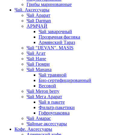
Грибы маринованные
Чай. Аксессуары
Чай Арарат
Чай Darman
АРМЧАЙ
Чай заварочный
Прозрачная фасовка
Армянский Тараз
Чай "IJEVAN". MASIS
Чай Агат
Чай Нане
Чай Гюмри
Чай Манана
Чай травяной
Био-сертифицированный
Весовой
Чай Meron berry
Чай Мега Арарат
Чай в пакете
Фильтр-пакетики
Гофроупаковка
Чай Амарас
Чайные аксессуары
Кофе. Аксессуары
Армянский кофе