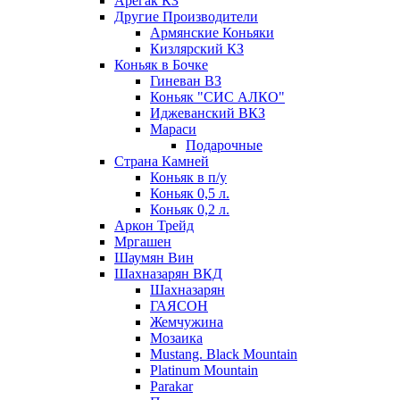
Арегак КЗ
Другие Производители
Армянские Коньяки
Кизлярский КЗ
Коньяк в Бочке
Гиневан ВЗ
Коньяк "СИС АЛКО"
Иджеванский ВКЗ
Мараси
Подарочные
Страна Камней
Коньяк в п/у
Коньяк 0,5 л.
Коньяк 0,2 л.
Аркон Трейд
Мргашен
Шаумян Вин
Шахназарян ВКД
Шахназарян
ГАЯСОН
Жемчужина
Мозаика
Mustang. Black Mountain
Platinum Mountain
Parakar