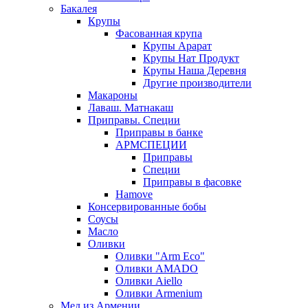
Бакалея
Крупы
Фасованная крупа
Крупы Арарат
Крупы Нат Продукт
Крупы Наша Деревня
Другие производители
Макароны
Лаваш. Матнакаш
Приправы. Специи
Приправы в банке
АРМСПЕЦИИ
Приправы
Специи
Приправы в фасовке
Hamove
Консервированные бобы
Соусы
Масло
Оливки
Оливки "Arm Eco"
Оливки AMADO
Оливки Aiello
Оливки Armenium
Мед из Армении