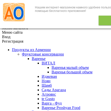
Нашим интернет-магазином намного удобнее пользо
+7 (495) 646-888-1
помощью бесплатного приложения!
В корзине
0
товаров
x
Меню каталога
Меню сайта
Вход
Регистрация
Продукты из Армении
Фруктовые консервации
Варенье
ВИТАЛ
Варенья малый объем
Варенья большой объем
Иджеван
Ноян
Шамб
Сады Арагаца
Агроянс
te Gusto
Варга - Фуд
Варенье Proshyan Food