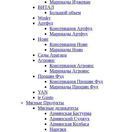
Маринады Иджеван
ВИТАЛ
Большой объем
Wosky
Артфуд
Консервация Артфуд
Маринады Артфуд
Ноян
Консервация Ноян
Маринады Ноян
Сады Арагаца
Агроянс
Консервация Агроянс
Маринады Агроянс
Прошян Фуд
Консервация Прошян Фуд
Маринады Прошян Фуд
YAN
te Gusto
Мясные Продукты
Мясные деликатесы
Армянская Бастурма
Армянский Суджух
Армянская Колбаса
Нарезки