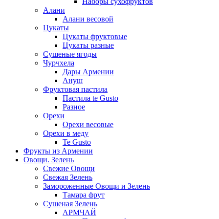
Наборы сухофруктов
Алани
Алани весовой
Цукаты
Цукаты фруктовые
Цукаты разные
Сушеные ягоды
Чурчхела
Дары Армении
Ануш
Фруктовая пастила
Пастила te Gusto
Разное
Орехи
Орехи весовые
Орехи в меду
Te Gusto
Фрукты из Армении
Овощи. Зелень
Свежие Овощи
Свежая Зелень
Замороженные Овощи и Зелень
Тамара фрут
Сушеная Зелень
АРМЧАЙ