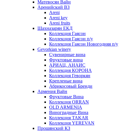
Матевосян Вайн
Аренийский ВЗ
Areni
Areni key
Areni fruits
Шахназарян ЕКД
Коллекция Гаясон
Коллекция Гаясон п/у
Коллекция Гаясон Новогодняя п/у
Gevorkian winery
Сувенирные вина
Фруктовые вина
АРИАЦ. АНАИС
Коллекция КОРОНА
Коллекция Геворкян
Крепленые вина
Абрикосовый Бренди
Армения Вайн
Фруктовые Вина
Коллекция ORRAN
OLD ARMENIA
Виноградные Вина
Коллекция TAKAR
Коллекция YEREVAN
Прошянский КЗ