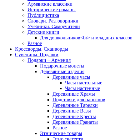
Армянские классики
Исторические романы
Публицистика
Словари. Разговорники
Учебники. Самоучители
Детские книги
Для дошкольников<br> и младших классов
Разное
Кроссворды. Сканворды
Сувениры. Подарки
Подарки – Армения
Подарочные монеты
Деревянные изделия
Деревянные часы
Часы настольные
Часы настенные
Деревянные Храмы
Подставки для напитков
Деревянные Тарелки
Деревянные Вазы
Деревянные Кресты
Деревянные Гранаты
Разное
Этнические товары
Этно скатерти