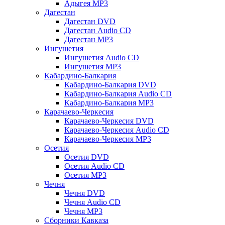
Адыгея MP3
Дагестан
Дагестан DVD
Дагестан Audio CD
Дагестан MP3
Ингушетия
Ингушетия Audio CD
Ингушетия MP3
Кабардино-Балкария
Кабардино-Балкария DVD
Кабардино-Балкария Audio CD
Кабардино-Балкария MP3
Карачаево-Черкесия
Карачаево-Черкесия DVD
Карачаево-Черкесия Audio CD
Карачаево-Черкесия MP3
Осетия
Осетия DVD
Осетия Audio CD
Осетия MP3
Чечня
Чечня DVD
Чечня Audio CD
Чечня MP3
Сборники Кавказа