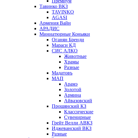
Премиум
Тавинко ВКЗ
TAVINKO
AGASI
Армения Вайн
АРАДИС
Миниатюрные Коньяки
Оганян Бренди
Мараси КД
СИС АЛКО
Животные
Храмы
Разные
Мадатовъ
МАП
Арамэ
Золотой
Армина
Айвазовский
Прошянский КЗ
Классические
Сувенирные
Грейт Велли АВКЗ
Иджеванский ВКЗ
Разные