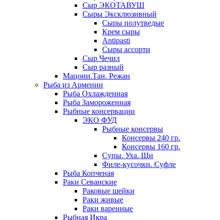
Сыр ЭКОТАВУШ
Сыры Эксклюзивный
Сыры полутведые
Крем сыры
Antipasti
Сыры ассорти
Сыр Чечил
Сыр разный
Мацони.Тан. Режан
Рыба из Армении
Рыба Охлажденная
Рыба Замороженная
Рыбные консервации
ЭКО ФУД
Рыбные консервы
Консервы 240 гр.
Консервы 160 гр.
Супы. Уха. Щи
Филе-кусочки. Суфле
Рыба Копченая
Раки Севанские
Раковые шейки
Раки живые
Раки варенные
Рыбная Икра