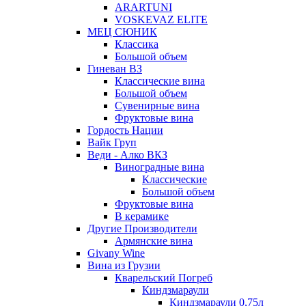
ARARTUNI
VOSKEVAZ ELITE
МЕЦ СЮНИК
Классика
Большой объем
Гиневан ВЗ
Классические вина
Большой объем
Сувенирные вина
Фруктовые вина
Гордость Нации
Вайк Груп
Веди - Алко ВКЗ
Виноградные вина
Классические
Большой объем
Фруктовые вина
В керамике
Другие Производители
Армянские вина
Givany Wine
Вина из Грузии
Кварельский Погреб
Киндзмараули
Киндзмараули 0,75л