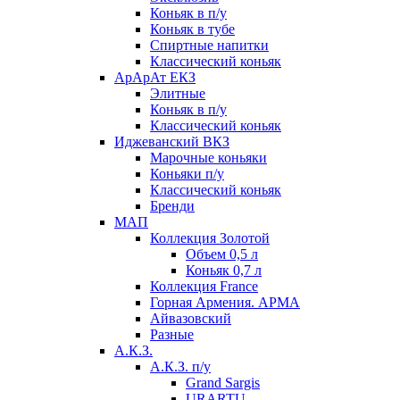
Коньяк в п/у
Коньяк в тубе
Спиртные напитки
Классический коньяк
АрАрАт ЕКЗ
Элитные
Коньяк в п/у
Классический коньяк
Иджеванский ВКЗ
Марочные коньяки
Коньяки п/у
Классический коньяк
Бренди
МАП
Коллекция Золотой
Объем 0,5 л
Коньяк 0,7 л
Коллекция France
Горная Армения. АРМА
Айвазовский
Разные
А.К.З.
А.К.З. п/у
Grand Sargis
URARTU