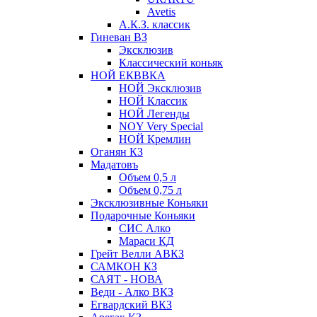
Avetis
А.К.З. классик
Гиневан ВЗ
Эксклюзив
Классический коньяк
НОЙ ЕКВВКА
НОЙ Эксклюзив
НОЙ Классик
НОЙ Легенды
NOY Very Speсial
НОЙ Кремлин
Оганян КЗ
Мадатовъ
Объем 0,5 л
Объем 0,75 л
Эксклюзивные Коньяки
Подарочные Коньяки
СИС Алко
Мараси КД
Грейт Велли АВКЗ
САМКОН КЗ
САЯТ - НОВА
Веди - Алко ВКЗ
Егвардский ВКЗ