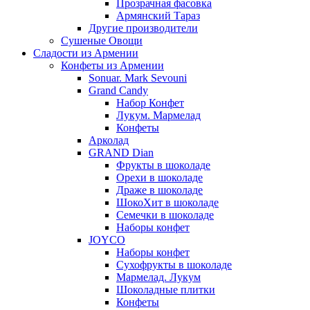
Прозрачная фасовка
Армянский Тараз
Другие производители
Сушеные Овощи
Сладости из Армении
Конфеты из Армении
Sonuar. Mark Sevouni
Grand Candy
Набор Конфет
Лукум. Мармелад
Конфеты
Арколад
GRAND Dian
Фрукты в шоколаде
Орехи в шоколаде
Драже в шоколаде
ШокоХит в шоколаде
Семечки в шоколаде
Наборы конфет
JOYCO
Наборы конфет
Сухофрукты в шоколаде
Мармелад. Лукум
Шоколадные плитки
Конфеты