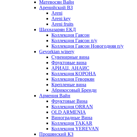
Матевосян Вайн
Аренийский ВЗ
Areni
Areni key
Areni fruits
Шахназарян ЕКД
Коллекция Гаясон
Коллекция Гаясон п/у
Коллекция Гаясон Новогодняя п/у
Gevorkian winery
Сувенирные вина
Фруктовые вина
АРИАЦ. АНАИС
Коллекция КОРОНА
Коллекция Геворкян
Крепленые вина
Абрикосовый Бренди
Армения Вайн
Фруктовые Вина
Коллекция ORRAN
OLD ARMENIA
Виноградные Вина
Коллекция TAKAR
Коллекция YEREVAN
Прошянский КЗ