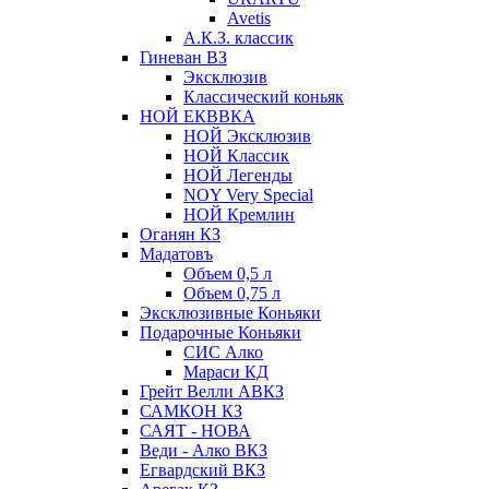
Avetis
А.К.З. классик
Гиневан ВЗ
Эксклюзив
Классический коньяк
НОЙ ЕКВВКА
НОЙ Эксклюзив
НОЙ Классик
НОЙ Легенды
NOY Very Speсial
НОЙ Кремлин
Оганян КЗ
Мадатовъ
Объем 0,5 л
Объем 0,75 л
Эксклюзивные Коньяки
Подарочные Коньяки
СИС Алко
Мараси КД
Грейт Велли АВКЗ
САМКОН КЗ
САЯТ - НОВА
Веди - Алко ВКЗ
Егвардский ВКЗ