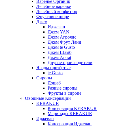
Варенье Органик
Лечебное варенье
Лечебный конфитюр
Фруктовое пюре
Джем
Иджеван
Джем YAN
Джем Агроянс
Джем Фрут Ланд
Джем te Gusto
Джем Шамб
Джем Ararat
Другие производители
Ягоды протёртые
te Gusto
Сиропы
Дошаб
Разные сиропы
Фрукты в сиропе
Овощные Консервации
KERAKUR
Консервация KERAKUR
Маринады KERAKUR
Иджеван
Консервация Иджеван