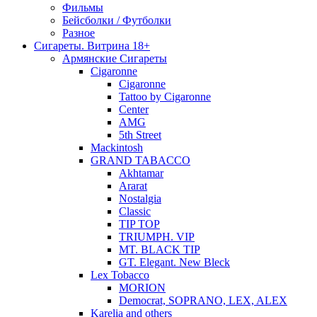
Фильмы
Бейсболки / Футболки
Разное
Сигареты. Витрина 18+
Армянские Сигареты
Cigaronne
Cigaronne
Tattoo by Cigaronne
Center
AMG
5th Street
Mackintosh
GRAND TABACCO
Akhtamar
Ararat
Nostalgia
Classic
TIP TOP
TRIUMPH. VIP
MT. BLACK TIP
GT. Elegant. New Bleck
Lex Tobacco
MORION
Democrat, SOPRANO, LEX, ALEX
Karelia and others