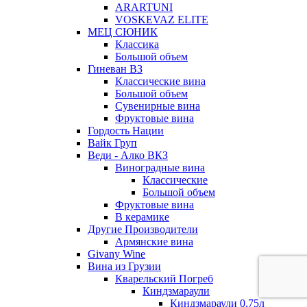
ARARTUNI
VOSKEVAZ ELITE
МЕЦ СЮНИК
Классика
Большой объем
Гиневан ВЗ
Классические вина
Большой объем
Сувенирные вина
Фруктовые вина
Гордость Нации
Вайк Груп
Веди - Алко ВКЗ
Виноградные вина
Классические
Большой объем
Фруктовые вина
В керамике
Другие Производители
Армянские вина
Givany Wine
Вина из Грузии
Кварельский Погреб
Киндзмараули
Киндзмараули 0,75л