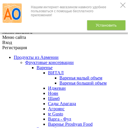
Нашим интернет-магазином намного удобнее
+7 (495) 646-888-1
пользоваться с помощью бесплатного
приложения!
В корзине
0
товаров
Установить
x
Меню каталога
Меню сайта
Вход
Регистрация
Продукты из Армении
Фруктовые консервации
Варенье
ВИТАЛ
Варенья малый объем
Варенья большой объем
Иджеван
Ноян
Шамб
Сады Арагаца
Агроянс
te Gusto
Варга - Фуд
Варенье Proshyan Food