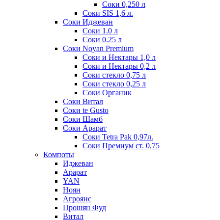
Соки 0,250 л
Соки SIS 1,6 л.
Соки Иджеван
Соки 1.0 л
Соки 0.25 л
Соки Noyan Premium
Соки и Нектары 1,0 л
Соки и Нектары 0,2 л
Соки стекло 0,75 л
Соки стекло 0,25 л
Соки Органик
Соки Витал
Соки te Gusto
Соки Шамб
Соки Арарат
Соки Tetra Pak 0,97л.
Соки Премиум ст. 0,75
Компоты
Иджеван
Арарат
YAN
Ноян
Агроянс
Прошян Фуд
Витал