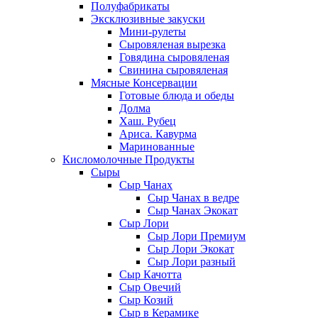
Полуфабрикаты
Эксклюзивные закуски
Мини-рулеты
Сыровяленая вырезка
Говядина сыровяленая
Свинина сыровяленая
Мясные Консервации
Готовые блюда и обеды
Долма
Хаш. Рубец
Ариса. Кавурма
Маринованные
Кисломолочные Продукты
Сыры
Сыр Чанах
Сыр Чанах в ведре
Сыр Чанах Экокат
Сыр Лори
Сыр Лори Премиум
Сыр Лори Экокат
Сыр Лори разный
Сыр Качотта
Сыр Овечий
Сыр Козий
Сыр в Керамике