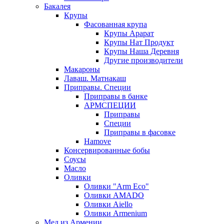
Бакалея
Крупы
Фасованная крупа
Крупы Арарат
Крупы Нат Продукт
Крупы Наша Деревня
Другие производители
Макароны
Лаваш. Матнакаш
Приправы. Специи
Приправы в банке
АРМСПЕЦИИ
Приправы
Специи
Приправы в фасовке
Hamove
Консервированные бобы
Соусы
Масло
Оливки
Оливки "Arm Eco"
Оливки AMADO
Оливки Aiello
Оливки Armenium
Мед из Армении