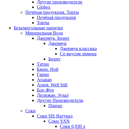
Другие производители
Globex
Печёная продукция. Торты
Печёная продукция
Торты
Безалкогольные напитки
Минеральная Вода
Джермук. Бюрег
Джермук
Джермук классика
Со вкусом лимона
Бюрег
Татни
Бжни. Ной
Гарни
Апаран
Ararat. Well Still
Бон Жур
Дилижан. Зулал
Другие Производители
Dausuz
Соки
Соки SIS Натурал
Соки YAN
Соки 0,930 л