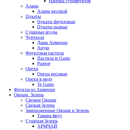
Наборы сухофруктов
Алани
Алани весовой
Цукаты
Цукаты фруктовые
Цукаты разные
Сушеные ягоды
Чурчхела
Дары Армении
Ануш
Фруктовая пастила
Пастила te Gusto
Разное
Орехи
Орехи весовые
Орехи в меду
Te Gusto
Фрукты из Армении
Овощи. Зелень
Свежие Овощи
Свежая Зелень
Замороженные Овощи и Зелень
Тамара фрут
Сушеная Зелень
АРМЧАЙ