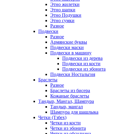
Этно жилетки
Этно шапки
Этно Подушки
Этно сумки
Разное
Подвески
Разное
Армянские буквы
Подвески маски
Подвески в машину
Подвески из дерева
Подвески из кости
Подвески из эбонита
Подвески Ностальгия
Браслеты
Разное
Браслеты из бисера
Кожаные браслеты
Тандыр, Мангал, Шампура
Тандыр, мангал
Шампура для шашлыка
Четки (Тзбех)
Четки из кости
Четки из эбонита
Четки из обсидиана