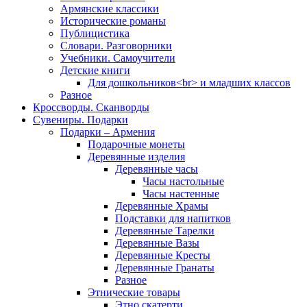
Армянские классики
Исторические романы
Публицистика
Словари. Разговорники
Учебники. Самоучители
Детские книги
Для дошкольников<br> и младших классов
Разное
Кроссворды. Сканворды
Сувениры. Подарки
Подарки – Армения
Подарочные монеты
Деревянные изделия
Деревянные часы
Часы настольные
Часы настенные
Деревянные Храмы
Подставки для напитков
Деревянные Тарелки
Деревянные Вазы
Деревянные Кресты
Деревянные Гранаты
Разное
Этнические товары
Этно скатерти