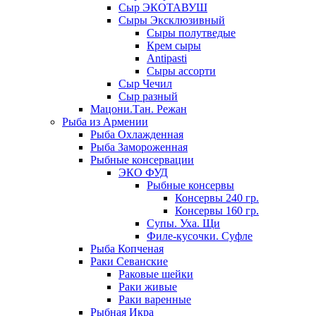
Сыр ЭКОТАВУШ
Сыры Эксклюзивный
Сыры полутведые
Крем сыры
Antipasti
Сыры ассорти
Сыр Чечил
Сыр разный
Мацони.Тан. Режан
Рыба из Армении
Рыба Охлажденная
Рыба Замороженная
Рыбные консервации
ЭКО ФУД
Рыбные консервы
Консервы 240 гр.
Консервы 160 гр.
Супы. Уха. Щи
Филе-кусочки. Суфле
Рыба Копченая
Раки Севанские
Раковые шейки
Раки живые
Раки варенные
Рыбная Икра