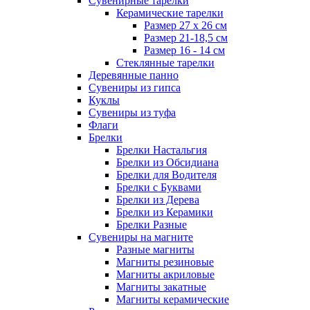
Сувенирные тарелки
Керамические тарелки
Размер 27 х 26 см
Размер 21-18,5 см
Размер 16 - 14 см
Стеклянные тарелки
Деревянные панно
Сувениры из гипса
Куклы
Сувениры из туфа
Флаги
Брелки
Брелки Настальгия
Брелки из Обсидиана
Брелки для Водителя
Брелки с Буквами
Брелки из Дерева
Брелки из Керамики
Брелки Разные
Сувениры на магните
Разные магниты
Магниты резиновые
Магниты акриловые
Магниты закатные
Магниты керамические