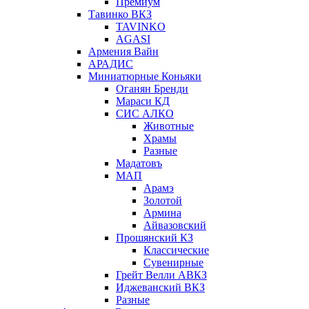
Премиум
Тавинко ВКЗ
TAVINKO
AGASI
Армения Вайн
АРАДИС
Миниатюрные Коньяки
Оганян Бренди
Мараси КД
СИС АЛКО
Животные
Храмы
Разные
Мадатовъ
МАП
Арамэ
Золотой
Армина
Айвазовский
Прошянский КЗ
Классические
Сувенирные
Грейт Велли АВКЗ
Иджеванский ВКЗ
Разные