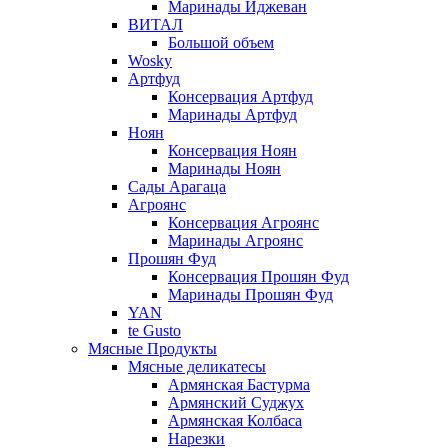
Маринады Иджеван
ВИТАЛ
Большой объем
Wosky
Артфуд
Консервация Артфуд
Маринады Артфуд
Ноян
Консервация Ноян
Маринады Ноян
Сады Арагаца
Агроянс
Консервация Агроянс
Маринады Агроянс
Прошян Фуд
Консервация Прошян Фуд
Маринады Прошян Фуд
YAN
te Gusto
Мясные Продукты
Мясные деликатесы
Армянская Бастурма
Армянский Суджух
Армянская Колбаса
Нарезки