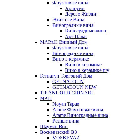
Фруктовые вина
Арцруни
Дерево Жизни
Элитные Вина
Виноградные вина
Виноградные вина
Арт Палас
МАРАН Винный Дом
Фруктовые вина
Виноградные вина
Вино в керамике
Вино в керамике
Вино в керамике п/у
Гетнатун Торговый Дом
GETNATOUN
GETNATOUN NEW
TIRANI. OLD CHINARI
МАП
Noyan Tapan
Arame Фруктовые вина
Arame Виноградные вина
Разные вина
Шаумян Вин
Воскевазский ВЗ
VOSKEVAZ