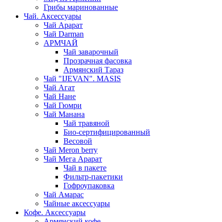
Грибы маринованные
Чай. Аксессуары
Чай Арарат
Чай Darman
АРМЧАЙ
Чай заварочный
Прозрачная фасовка
Армянский Тараз
Чай "IJEVAN". MASIS
Чай Агат
Чай Нане
Чай Гюмри
Чай Манана
Чай травяной
Био-сертифицированный
Весовой
Чай Meron berry
Чай Мега Арарат
Чай в пакете
Фильтр-пакетики
Гофроупаковка
Чай Амарас
Чайные аксессуары
Кофе. Аксессуары
Армянский кофе