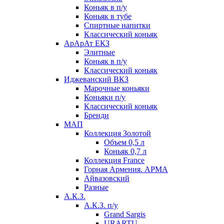
Коньяк в п/у
Коньяк в тубе
Спиртные напитки
Классический коньяк
АрАрАт ЕКЗ
Элитные
Коньяк в п/у
Классический коньяк
Иджеванский ВКЗ
Марочные коньяки
Коньяки п/у
Классический коньяк
Бренди
МАП
Коллекция Золотой
Объем 0,5 л
Коньяк 0,7 л
Коллекция France
Горная Армения. АРМА
Айвазовский
Разные
А.К.З.
А.К.З. п/у
Grand Sargis
URARTU