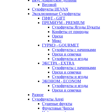
Вкус Араратской Долины
Весовой
Сухофрукты IJEVAN
Эксклюзивные Сухофрукты
ГИФТ - GIFT
ПРЕМИУМ - PREMIUM
Сухофрукты Ягоды Цукаты
Конфеты от природы
Орехи
Микс
ГУРМЭ - GOURMET
Сухофрукты с начинками
Орехи и семечки
Сухофрукты и ягоды
ЭКСТРА - EXTRA
Сухофрукты с начинками
Орехи и семечки
Сухофрукты и ягоды
ЭКОНОМ - ECONOM
Сухофрукты и ягоды
Орехи и семечки
Разное
Сухофрукты Aregi
Сушеные фрукты
Фруктовые Чипсы