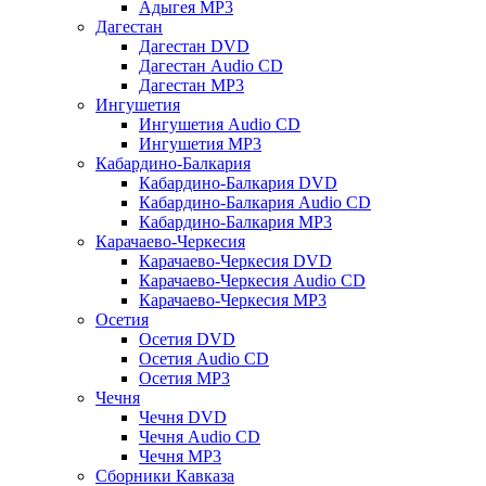
Адыгея MP3
Дагестан
Дагестан DVD
Дагестан Audio CD
Дагестан MP3
Ингушетия
Ингушетия Audio CD
Ингушетия MP3
Кабардино-Балкария
Кабардино-Балкария DVD
Кабардино-Балкария Audio CD
Кабардино-Балкария MP3
Карачаево-Черкесия
Карачаево-Черкесия DVD
Карачаево-Черкесия Audio CD
Карачаево-Черкесия MP3
Осетия
Осетия DVD
Осетия Audio CD
Осетия MP3
Чечня
Чечня DVD
Чечня Audio CD
Чечня MP3
Сборники Кавказа