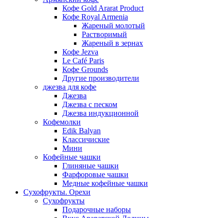
Кофе Gold Ararat Product
Кофе Royal Armenia
Жареный молотый
Растворимый
Жареный в зернах
Кофе Jezva
Le Café Paris
Кофе Grounds
Другие производители
джезва для кофе
Джезва
Джезва с песком
Джезва индукционной
Кофемолки
Edik Balyan
Классичиские
Мини
Кофейные чашки
Глиняные чашки
Фарфоровые чашки
Медные кофейные чашки
Сухофрукты. Орехи
Сухофрукты
Подарочные наборы