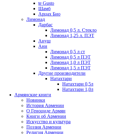
te Gusto
Шамб
Арцах Био
Лимонад
Дарбас
Лимонад 0,5 л. Стекло
Лимонад 1,25 л. ПЭТ
Ануш
Ани
Лимонад 0,5 л ст
Лимонад 0,5 л ПЭТ
Лимонад 1,0 л ПЭТ
Лимонад 1,5 л ПЭТ
Другие производители
Натахтари
Натахтари 0,5л
Натахтари 1,0л
Армянские книги
Новинки
История Армении
О Геноциде Армян
Книги об Армении
Иcкусство и культура
Поэзия Армении
Религия Армении