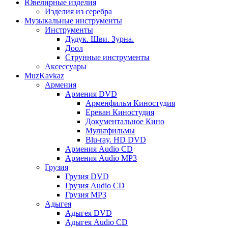
Ювелирные изделия
Изделия из серебра
Музыкальные инструменты
Инструменты
Дудук. Шви. Зурна.
Доол
Струнные инструменты
Аксессуары
MuzKavkaz
Армения
Армения DVD
Арменфильм Киностудия
Ереван Киностудия
Документальное Кино
Мультфильмы
Blu-ray. HD DVD
Армения Audio CD
Армения Audio MP3
Грузия
Грузия DVD
Грузия Audio CD
Грузия MP3
Адыгея
Адыгея DVD
Адыгея Audio CD