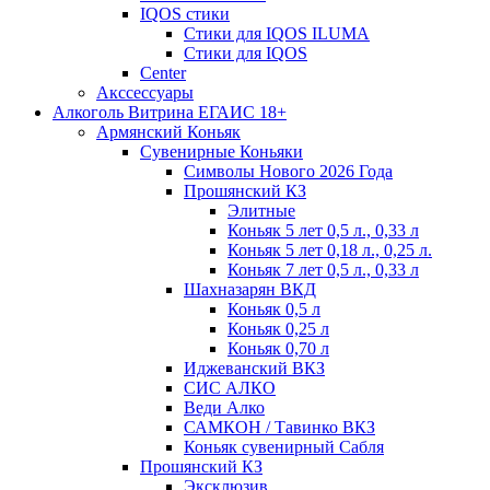
IQOS стики
Стики для IQOS ILUMA
Стики для IQOS
Сenter
Акссессуары
Алкоголь Витрина ЕГАИС 18+
Армянский Коньяк
Сувенирные Коньяки
Символы Нового 2026 Года
Прошянский КЗ
Элитные
Коньяк 5 лет 0,5 л., 0,33 л
Коньяк 5 лет 0,18 л., 0,25 л.
Коньяк 7 лет 0,5 л., 0,33 л
Шахназарян ВКД
Коньяк 0,5 л
Коньяк 0,25 л
Коньяк 0,70 л
Иджеванский ВКЗ
СИС АЛКО
Веди Алко
САМКОН / Тавинко ВКЗ
Коньяк сувенирный Сабля
Прошянский КЗ
Эксклюзив