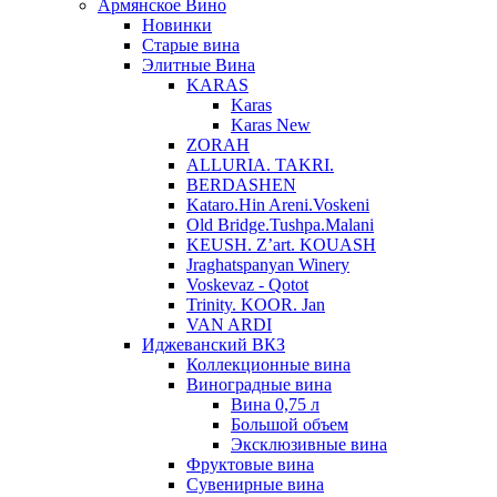
Армянское Вино
Новинки
Старые вина
Элитные Вина
KARAS
Karas
Karas New
ZORAH
ALLURIA. TAKRI.
BERDASHEN
Kataro.Hin Areni.Voskeni
Old Bridge.Tushpa.Malani
KEUSH. Z’art. KOUASH
Jraghatspanyan Winery
Voskevaz - Qotot
Trinity. KOOR. Jan
VAN ARDI
Иджеванский ВКЗ
Коллекционные вина
Виноградные вина
Вина 0,75 л
Большой объем
Эксклюзивные вина
Фруктовые вина
Cувенирные вина