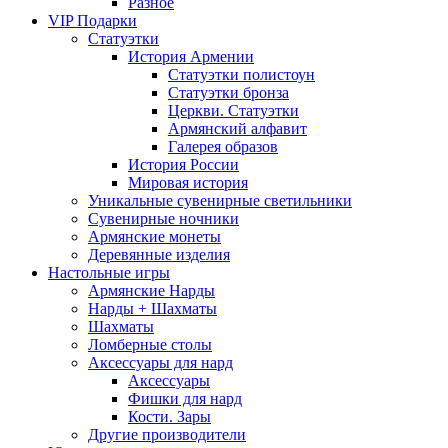
Разное
VIP Подарки
Статуэтки
История Армении
Статуэтки полистоун
Статуэтки бронза
Церкви. Статуэтки
Армянский алфавит
Галерея образов
История России
Мировая история
Уникальные сувенирные светильники
Сувенирные ночники
Армянские монеты
Деревянные изделия
Настольные игры
Армянские Нарды
Нарды + Шахматы
Шахматы
Ломберные столы
Аксессуары для нард
Аксессуары
Фишки для нард
Кости. Зары
Другие производители