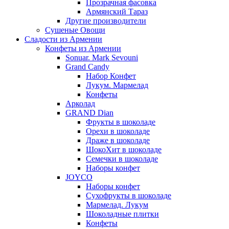
Прозрачная фасовка
Армянский Тараз
Другие производители
Сушеные Овощи
Сладости из Армении
Конфеты из Армении
Sonuar. Mark Sevouni
Grand Candy
Набор Конфет
Лукум. Мармелад
Конфеты
Арколад
GRAND Dian
Фрукты в шоколаде
Орехи в шоколаде
Драже в шоколаде
ШокоХит в шоколаде
Семечки в шоколаде
Наборы конфет
JOYCO
Наборы конфет
Сухофрукты в шоколаде
Мармелад. Лукум
Шоколадные плитки
Конфеты