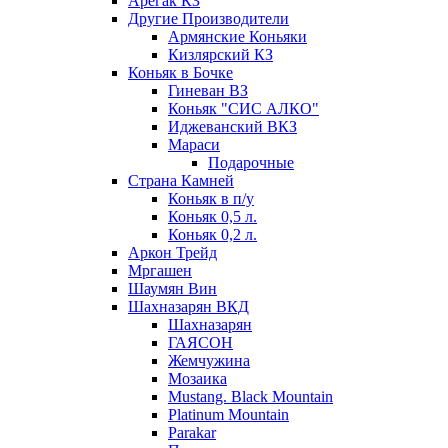
Арегак КЗ
Другие Производители
Армянские Коньяки
Кизлярский КЗ
Коньяк в Бочке
Гиневан ВЗ
Коньяк "СИС АЛКО"
Иджеванский ВКЗ
Мараси
Подарочные
Страна Камней
Коньяк в п/у
Коньяк 0,5 л.
Коньяк 0,2 л.
Аркон Трейд
Мргашен
Шаумян Вин
Шахназарян ВКД
Шахназарян
ГАЯСОН
Жемчужина
Мозаика
Mustang. Black Mountain
Platinum Mountain
Parakar