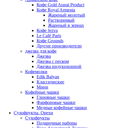
Кофе Gold Ararat Product
Кофе Royal Armenia
Жареный молотый
Растворимый
Жареный в зернах
Кофе Jezva
Le Café Paris
Кофе Grounds
Другие производители
джезва для кофе
Джезва
Джезва с песком
Джезва индукционной
Кофемолки
Edik Balyan
Классичиские
Мини
Кофейные чашки
Глиняные чашки
Фарфоровые чашки
Медные кофейные чашки
Сухофрукты. Орехи
Сухофрукты
Подарочные наборы