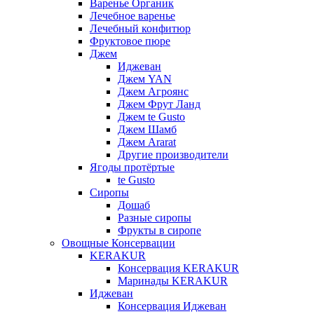
Варенье Органик
Лечебное варенье
Лечебный конфитюр
Фруктовое пюре
Джем
Иджеван
Джем YAN
Джем Агроянс
Джем Фрут Ланд
Джем te Gusto
Джем Шамб
Джем Ararat
Другие производители
Ягоды протёртые
te Gusto
Сиропы
Дошаб
Разные сиропы
Фрукты в сиропе
Овощные Консервации
KERAKUR
Консервация KERAKUR
Маринады KERAKUR
Иджеван
Консервация Иджеван