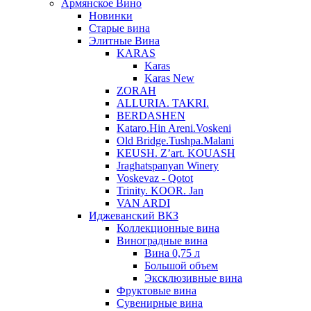
Армянское Вино
Новинки
Старые вина
Элитные Вина
KARAS
Karas
Karas New
ZORAH
ALLURIA. TAKRI.
BERDASHEN
Kataro.Hin Areni.Voskeni
Old Bridge.Tushpa.Malani
KEUSH. Z’art. KOUASH
Jraghatspanyan Winery
Voskevaz - Qotot
Trinity. KOOR. Jan
VAN ARDI
Иджеванский ВКЗ
Коллекционные вина
Виноградные вина
Вина 0,75 л
Большой объем
Эксклюзивные вина
Фруктовые вина
Cувенирные вина