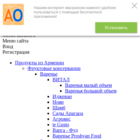
Нашим интернет-магазином намного удобнее
+7 (495) 646-888-1
пользоваться с помощью бесплатного
приложения!
В корзине
0
товаров
Установить
x
Меню каталога
Меню сайта
Вход
Регистрация
Продукты из Армении
Фруктовые консервации
Варенье
ВИТАЛ
Варенья малый объем
Варенья большой объем
Иджеван
Ноян
Шамб
Сады Арагаца
Агроянс
te Gusto
Варга - Фуд
Варенье Proshyan Food