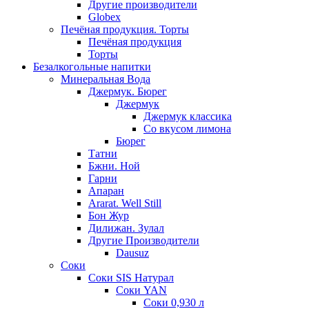
Другие производители
Globex
Печёная продукция. Торты
Печёная продукция
Торты
Безалкогольные напитки
Минеральная Вода
Джермук. Бюрег
Джермук
Джермук классика
Со вкусом лимона
Бюрег
Татни
Бжни. Ной
Гарни
Апаран
Ararat. Well Still
Бон Жур
Дилижан. Зулал
Другие Производители
Dausuz
Соки
Соки SIS Натурал
Соки YAN
Соки 0,930 л