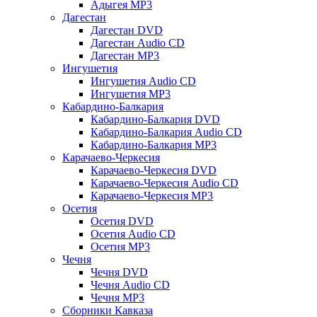
Адыгея MP3
Дагестан
Дагестан DVD
Дагестан Audio CD
Дагестан MP3
Ингушетия
Ингушетия Audio CD
Ингушетия MP3
Кабардино-Балкария
Кабардино-Балкария DVD
Кабардино-Балкария Audio CD
Кабардино-Балкария MP3
Карачаево-Черкесия
Карачаево-Черкесия DVD
Карачаево-Черкесия Audio CD
Карачаево-Черкесия MP3
Осетия
Осетия DVD
Осетия Audio CD
Осетия MP3
Чечня
Чечня DVD
Чечня Audio CD
Чечня MP3
Сборники Кавказа