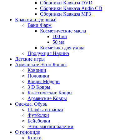
Сборники Кавказа DVD
Сборники Кавказа Audio CD
Сборники Кавказа MP3
Красота и здоровье
Ваки Фарм
Косметические масла
100 мл
50 мл
Косметика для ухода
Продукция Наринэ
Детские игры
Армянские Этно Ковры
Коврики
Половики
Ковры Модерн
3 D Ковры
Классические Ковры
Армянские Ковры
Одежда. Обувь
Шарфы и шапки
Футболки
Бейсболки
Этно масики балетки
О геноциде
Книги