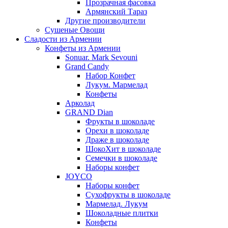
Прозрачная фасовка
Армянский Тараз
Другие производители
Сушеные Овощи
Сладости из Армении
Конфеты из Армении
Sonuar. Mark Sevouni
Grand Candy
Набор Конфет
Лукум. Мармелад
Конфеты
Арколад
GRAND Dian
Фрукты в шоколаде
Орехи в шоколаде
Драже в шоколаде
ШокоХит в шоколаде
Семечки в шоколаде
Наборы конфет
JOYCO
Наборы конфет
Сухофрукты в шоколаде
Мармелад. Лукум
Шоколадные плитки
Конфеты