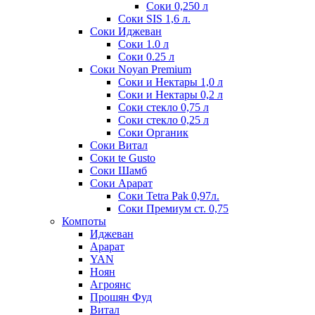
Соки 0,250 л
Соки SIS 1,6 л.
Соки Иджеван
Соки 1.0 л
Соки 0.25 л
Соки Noyan Premium
Соки и Нектары 1,0 л
Соки и Нектары 0,2 л
Соки стекло 0,75 л
Соки стекло 0,25 л
Соки Органик
Соки Витал
Соки te Gusto
Соки Шамб
Соки Арарат
Соки Tetra Pak 0,97л.
Соки Премиум ст. 0,75
Компоты
Иджеван
Арарат
YAN
Ноян
Агроянс
Прошян Фуд
Витал