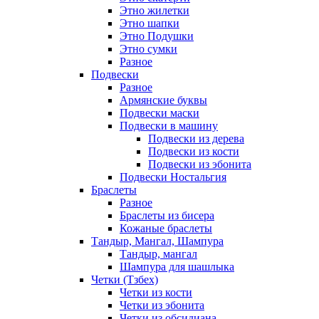
Этно жилетки
Этно шапки
Этно Подушки
Этно сумки
Разное
Подвески
Разное
Армянские буквы
Подвески маски
Подвески в машину
Подвески из дерева
Подвески из кости
Подвески из эбонита
Подвески Ностальгия
Браслеты
Разное
Браслеты из бисера
Кожаные браслеты
Тандыр, Мангал, Шампура
Тандыр, мангал
Шампура для шашлыка
Четки (Тзбех)
Четки из кости
Четки из эбонита
Четки из обсидиана