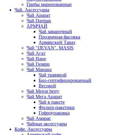
Грибы маринованные
Чай. Аксессуары
Чай Арарат
Чай Darman
АРМЧАЙ
Чай заварочный
Прозрачная фасовка
Армянский Тараз
Чай "IJEVAN". MASIS
Чай Агат
Чай Нане
Чай Гюмри
Чай Манана
Чай травяной
Био-сертифицированный
Весовой
Чай Meron berry
Чай Мега Арарат
Чай в пакете
Фильтр-пакетики
Гофроупаковка
Чай Амарас
Чайные аксессуары
Кофе. Аксессуары
Армянский кофе