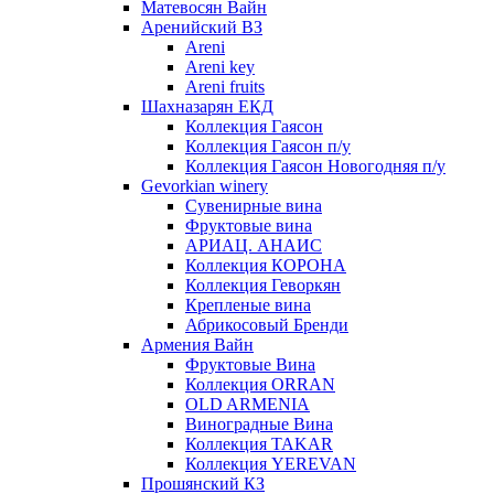
Матевосян Вайн
Аренийский ВЗ
Areni
Areni key
Areni fruits
Шахназарян ЕКД
Коллекция Гаясон
Коллекция Гаясон п/у
Коллекция Гаясон Новогодняя п/у
Gevorkian winery
Сувенирные вина
Фруктовые вина
АРИАЦ. АНАИС
Коллекция КОРОНА
Коллекция Геворкян
Крепленые вина
Абрикосовый Бренди
Армения Вайн
Фруктовые Вина
Коллекция ORRAN
OLD ARMENIA
Виноградные Вина
Коллекция TAKAR
Коллекция YEREVAN
Прошянский КЗ