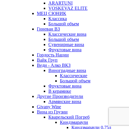
ARARTUNI
VOSKEVAZ ELITE
МЕЦ СЮНИК
Классика
Большой объем
Гиневан ВЗ
Классические вина
Большой объем
Сувенирные вина
Фруктовые вина
Гордость Нации
Вайк Груп
Веди - Алко ВКЗ
Виноградные вина
Классические
Большой объем
Фруктовые вина
В керамике
Другие Производители
Армянские вина
Givany Wine
Вина из Грузии
Кварельский Погреб
Киндзмараули
Киндзмараули 0,75л