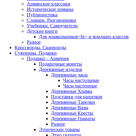
Армянские классики
Исторические романы
Публицистика
Словари. Разговорники
Учебники. Самоучители
Детские книги
Для дошкольников<br> и младших классов
Разное
Кроссворды. Сканворды
Сувениры. Подарки
Подарки – Армения
Подарочные монеты
Деревянные изделия
Деревянные часы
Часы настольные
Часы настенные
Деревянные Храмы
Подставки для напитков
Деревянные Тарелки
Деревянные Вазы
Деревянные Кресты
Деревянные Гранаты
Разное
Этнические товары
Этно скатерти