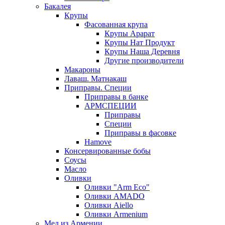
Бакалея
Крупы
Фасованная крупа
Крупы Арарат
Крупы Нат Продукт
Крупы Наша Деревня
Другие производители
Макароны
Лаваш. Матнакаш
Приправы. Специи
Приправы в банке
АРМСПЕЦИИ
Приправы
Специи
Приправы в фасовке
Hamove
Консервированные бобы
Соусы
Масло
Оливки
Оливки "Arm Eco"
Оливки AMADO
Оливки Aiello
Оливки Armenium
Мед из Армении