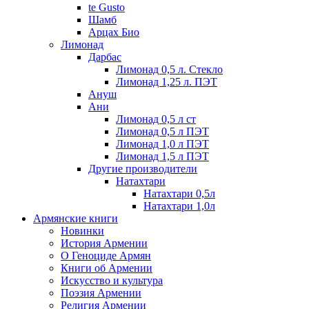
te Gusto
Шамб
Арцах Био
Лимонад
Дарбас
Лимонад 0,5 л. Стекло
Лимонад 1,25 л. ПЭТ
Ануш
Ани
Лимонад 0,5 л ст
Лимонад 0,5 л ПЭТ
Лимонад 1,0 л ПЭТ
Лимонад 1,5 л ПЭТ
Другие производители
Натахтари
Натахтари 0,5л
Натахтари 1,0л
Армянские книги
Новинки
История Армении
О Геноциде Армян
Книги об Армении
Иcкусство и культура
Поэзия Армении
Религия Армении