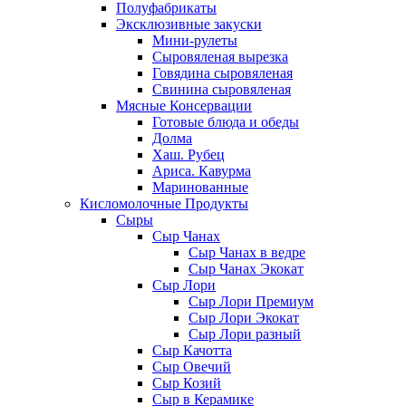
Полуфабрикаты
Эксклюзивные закуски
Мини-рулеты
Сыровяленая вырезка
Говядина сыровяленая
Свинина сыровяленая
Мясные Консервации
Готовые блюда и обеды
Долма
Хаш. Рубец
Ариса. Кавурма
Маринованные
Кисломолочные Продукты
Сыры
Сыр Чанах
Сыр Чанах в ведре
Сыр Чанах Экокат
Сыр Лори
Сыр Лори Премиум
Сыр Лори Экокат
Сыр Лори разный
Сыр Качотта
Сыр Овечий
Сыр Козий
Сыр в Керамике