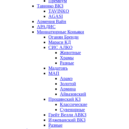
Премиум
Тавинко ВКЗ
TAVINKO
AGASI
Армения Вайн
АРАДИС
Миниатюрные Коньяки
Оганян Бренди
Мараси КД
СИС АЛКО
Животные
Храмы
Разные
Мадатовъ
МАП
Арамэ
Золотой
Армина
Айвазовский
Прошянский КЗ
Классические
Сувенирные
Грейт Велли АВКЗ
Иджеванский ВКЗ
Разные