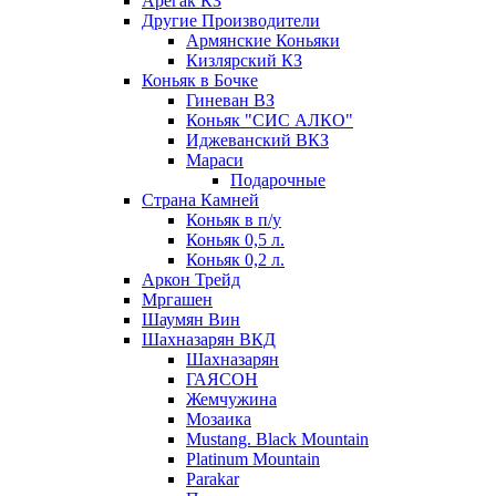
Арегак КЗ
Другие Производители
Армянские Коньяки
Кизлярский КЗ
Коньяк в Бочке
Гиневан ВЗ
Коньяк "СИС АЛКО"
Иджеванский ВКЗ
Мараси
Подарочные
Страна Камней
Коньяк в п/у
Коньяк 0,5 л.
Коньяк 0,2 л.
Аркон Трейд
Мргашен
Шаумян Вин
Шахназарян ВКД
Шахназарян
ГАЯСОН
Жемчужина
Мозаика
Mustang. Black Mountain
Platinum Mountain
Parakar