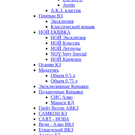
Avetis
А.К.З. классик
Гиневан ВЗ
Эксклюзив
Классический коньяк
НОЙ ЕКВВКА
НОЙ Эксклюзив
НОЙ Классик
НОЙ Легенды
NOY Very Speсial
НОЙ Кремлин
Оганян КЗ
Мадатовъ
Объем 0,5 л
Объем 0,75 л
Эксклюзивные Коньяки
Подарочные Коньяки
СИС Алко
Мараси КД
Грейт Велли АВКЗ
САМКОН КЗ
САЯТ - НОВА
Веди - Алко ВКЗ
Егвардский ВКЗ