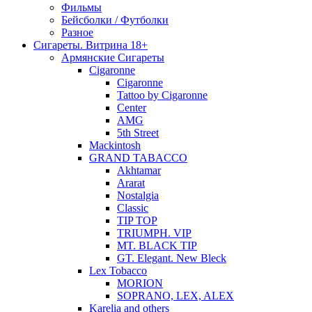
Фильмы
Бейсболки / Футболки
Разное
Сигареты. Витрина 18+
Армянские Сигареты
Cigaronne
Cigaronne
Tattoo by Cigaronne
Center
AMG
5th Street
Mackintosh
GRAND TABACCO
Akhtamar
Ararat
Nostalgia
Classic
TIP TOP
TRIUMPH. VIP
MT. BLACK TIP
GT. Elegant. New Bleck
Lex Tobacco
MORION
SOPRANO, LEX, ALEX
Karelia and others