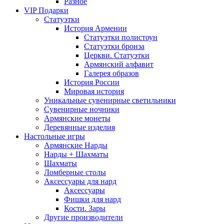
Разное
VIP Подарки
Статуэтки
История Армении
Статуэтки полистоун
Статуэтки бронза
Церкви. Статуэтки
Армянский алфавит
Галерея образов
История России
Мировая история
Уникальные сувенирные светильники
Сувенирные ночники
Армянские монеты
Деревянные изделия
Настольные игры
Армянские Нарды
Нарды + Шахматы
Шахматы
Ломберные столы
Аксессуары для нард
Аксессуары
Фишки для нард
Кости. Зары
Другие производители