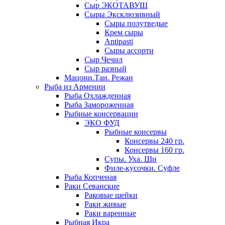
Сыр ЭКОТАВУШ
Сыры Эксклюзивный
Сыры полутведые
Крем сыры
Antipasti
Сыры ассорти
Сыр Чечил
Сыр разный
Мацони.Тан. Режан
Рыба из Армении
Рыба Охлажденная
Рыба Замороженная
Рыбные консервации
ЭКО ФУД
Рыбные консервы
Консервы 240 гр.
Консервы 160 гр.
Супы. Уха. Щи
Филе-кусочки. Суфле
Рыба Копченая
Раки Севанские
Раковые шейки
Раки живые
Раки варенные
Рыбная Икра