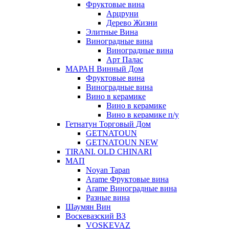
Фруктовые вина
Арцруни
Дерево Жизни
Элитные Вина
Виноградные вина
Виноградные вина
Арт Палас
МАРАН Винный Дом
Фруктовые вина
Виноградные вина
Вино в керамике
Вино в керамике
Вино в керамике п/у
Гетнатун Торговый Дом
GETNATOUN
GETNATOUN NEW
TIRANI. OLD CHINARI
МАП
Noyan Tapan
Arame Фруктовые вина
Arame Виноградные вина
Разные вина
Шаумян Вин
Воскевазский ВЗ
VOSKEVAZ