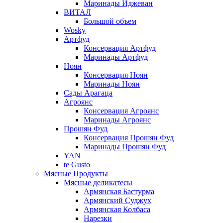
Маринады Иджеван
ВИТАЛ
Большой объем
Wosky
Артфуд
Консервация Артфуд
Маринады Артфуд
Ноян
Консервация Ноян
Маринады Ноян
Сады Арагаца
Агроянс
Консервация Агроянс
Маринады Агроянс
Прошян Фуд
Консервация Прошян Фуд
Маринады Прошян Фуд
YAN
te Gusto
Мясные Продукты
Мясные деликатесы
Армянская Бастурма
Армянский Суджух
Армянская Колбаса
Нарезки