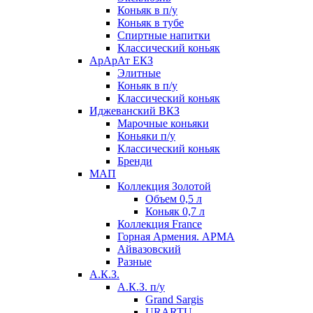
Коньяк в п/у
Коньяк в тубе
Спиртные напитки
Классический коньяк
АрАрАт ЕКЗ
Элитные
Коньяк в п/у
Классический коньяк
Иджеванский ВКЗ
Марочные коньяки
Коньяки п/у
Классический коньяк
Бренди
МАП
Коллекция Золотой
Объем 0,5 л
Коньяк 0,7 л
Коллекция France
Горная Армения. АРМА
Айвазовский
Разные
А.К.З.
А.К.З. п/у
Grand Sargis
URARTU