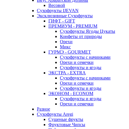
Вкус Араратской Долины
Весовой
Сухофрукты IJEVAN
Эксклюзивные Сухофрукты
ГИФТ - GIFT
ПРЕМИУМ - PREMIUM
Сухофрукты Ягоды Цукаты
Конфеты от природы
Орехи
Микс
ГУРМЭ - GOURMET
Сухофрукты с начинками
Орехи и семечки
Сухофрукты и ягоды
ЭКСТРА - EXTRA
Сухофрукты с начинками
Орехи и семечки
Сухофрукты и ягоды
ЭКОНОМ - ECONOM
Сухофрукты и ягоды
Орехи и семечки
Разное
Сухофрукты Aregi
Сушеные фрукты
Фруктовые Чипсы