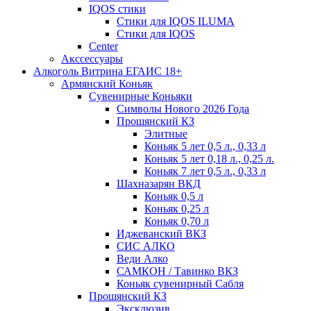
IQOS стики
Стики для IQOS ILUMA
Стики для IQOS
Сenter
Акссессуары
Алкоголь Витрина ЕГАИС 18+
Армянский Коньяк
Сувенирные Коньяки
Символы Нового 2026 Года
Прошянский КЗ
Элитные
Коньяк 5 лет 0,5 л., 0,33 л
Коньяк 5 лет 0,18 л., 0,25 л.
Коньяк 7 лет 0,5 л., 0,33 л
Шахназарян ВКД
Коньяк 0,5 л
Коньяк 0,25 л
Коньяк 0,70 л
Иджеванский ВКЗ
СИС АЛКО
Веди Алко
САМКОН / Тавинко ВКЗ
Коньяк сувенирный Сабля
Прошянский КЗ
Эксклюзив