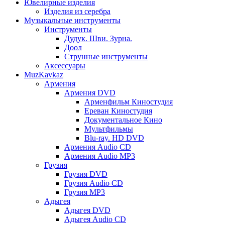
Ювелирные изделия
Изделия из серебра
Музыкальные инструменты
Инструменты
Дудук. Шви. Зурна.
Доол
Струнные инструменты
Аксессуары
MuzKavkaz
Армения
Армения DVD
Арменфильм Киностудия
Ереван Киностудия
Документальное Кино
Мультфильмы
Blu-ray. HD DVD
Армения Audio CD
Армения Audio MP3
Грузия
Грузия DVD
Грузия Audio CD
Грузия MP3
Адыгея
Адыгея DVD
Адыгея Audio CD