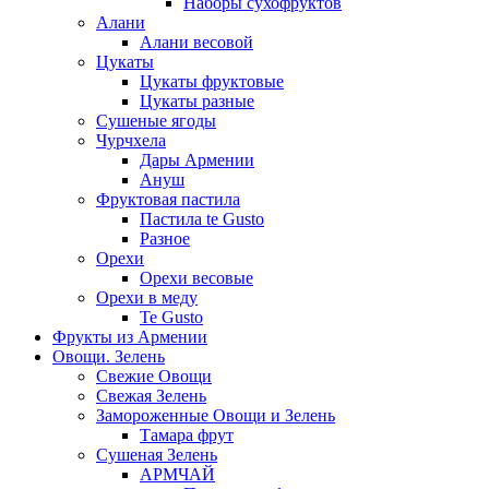
Наборы сухофруктов
Алани
Алани весовой
Цукаты
Цукаты фруктовые
Цукаты разные
Сушеные ягоды
Чурчхела
Дары Армении
Ануш
Фруктовая пастила
Пастила te Gusto
Разное
Орехи
Орехи весовые
Орехи в меду
Te Gusto
Фрукты из Армении
Овощи. Зелень
Свежие Овощи
Свежая Зелень
Замороженные Овощи и Зелень
Тамара фрут
Сушеная Зелень
АРМЧАЙ