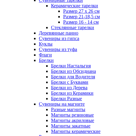
Сувенирные тарелки
Керамические тарелки
Размер 27 х 26 см
Размер 21-18,5 см
Размер 16 - 14 см
Стеклянные тарелки
Деревянные панно
Сувениры из гипса
Куклы
Сувениры из туфа
Флаги
Брелки
Брелки Настальгия
Брелки из Обсидиана
Брелки для Водителя
Брелки с Буквами
Брелки из Дерева
Брелки из Керамики
Брелки Разные
Сувениры на магните
Разные магниты
Магниты резиновые
Магниты акриловые
Магниты закатные
Магниты керамические