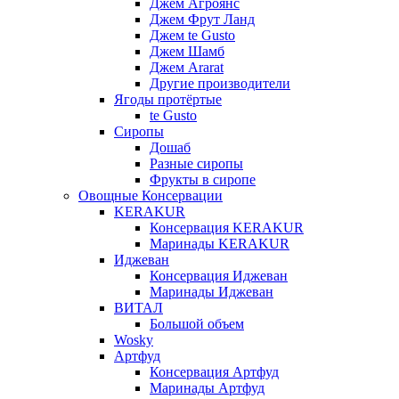
Джем Агроянс
Джем Фрут Ланд
Джем te Gusto
Джем Шамб
Джем Ararat
Другие производители
Ягоды протёртые
te Gusto
Сиропы
Дошаб
Разные сиропы
Фрукты в сиропе
Овощные Консервации
KERAKUR
Консервация KERAKUR
Маринады KERAKUR
Иджеван
Консервация Иджеван
Маринады Иджеван
ВИТАЛ
Большой объем
Wosky
Артфуд
Консервация Артфуд
Маринады Артфуд