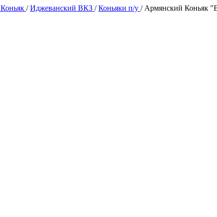
 Коньяк
/
Иджеванский ВКЗ
/
Коньяки п/у
/
Армянский Коньяк "В