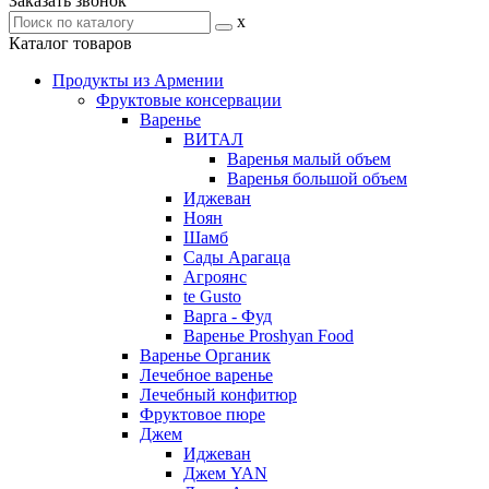
Заказать звонок
x
Каталог товаров
Продукты из Армении
Фруктовые консервации
Варенье
ВИТАЛ
Варенья малый объем
Варенья большой объем
Иджеван
Ноян
Шамб
Сады Арагаца
Агроянс
te Gusto
Варга - Фуд
Варенье Proshyan Food
Варенье Органик
Лечебное варенье
Лечебный конфитюр
Фруктовое пюре
Джем
Иджеван
Джем YAN