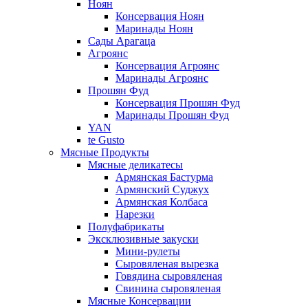
Ноян
Консервация Ноян
Маринады Ноян
Сады Арагаца
Агроянс
Консервация Агроянс
Маринады Агроянс
Прошян Фуд
Консервация Прошян Фуд
Маринады Прошян Фуд
YAN
te Gusto
Мясные Продукты
Мясные деликатесы
Армянская Бастурма
Армянский Суджух
Армянская Колбаса
Нарезки
Полуфабрикаты
Эксклюзивные закуски
Мини-рулеты
Сыровяленая вырезка
Говядина сыровяленая
Свинина сыровяленая
Мясные Консервации