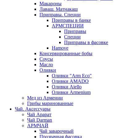
Макароны
Лаваш. Матнакаш
Приправы. Специи
Приправы в банке
АРМСПЕЦИИ
Приправы
Специи
Приправы в фасовке
Hamove
Консервированные бобы
Соусы
Масло
Оливки
Оливки "Arm Eco"
Оливки AMADO
Оливки Aiello
Оливки Armenium
Мед из Армении
Грибы маринованные
Чай. Аксессуары
Чай Арарат
Чай Darman
АРМЧАЙ
Чай заварочный
Прозрачная фасовка