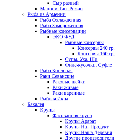
Сыр разный
Мацони.Тан. Режан
Рыба из Армении
Рыба Охлажденная
Рыба Замороженная
Рыбные консервации
ЭКО ФУД
Рыбные консервы
Консервы 240 гр.
Консервы 160 гр.
Супы. Уха. Щи
Филе-кусочки. Суфле
Рыба Копченая
Раки Севанские
Раковые шейки
Раки живые
Раки варенные
Рыбная Икра
Бакалея
Крупы
Фасованная крупа
Крупы Арарат
Крупы Нат Продукт
Крупы Наша Деревня
Другие производители