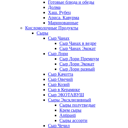
Готовые блюда и обеды
Долма
Хаш. Рубец
Ариса. Кавурма
Маринованные
Кисломолочные Продукты
Сыры
Сыр Чанах
Сыр Чанах в ведре
Сыр Чанах Экокат
Сыр Лори
Сыр Лори Премиум
Сыр Лори Экокат
Сыр Лори разный
Сыр Качотта
Сыр Овечий
Сыр Козий
Сыр в Керамике
Сыр ЭКОТАВУШ
Сыры Эксклюзивный
Сыры полутведые
Крем сыры
Antipasti
Сыры ассорти
Сыр Чечил