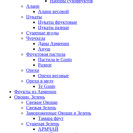
Наборы сухофруктов
Алани
Алани весовой
Цукаты
Цукаты фруктовые
Цукаты разные
Сушеные ягоды
Чурчхела
Дары Армении
Ануш
Фруктовая пастила
Пастила te Gusto
Разное
Орехи
Орехи весовые
Орехи в меду
Te Gusto
Фрукты из Армении
Овощи. Зелень
Свежие Овощи
Свежая Зелень
Замороженные Овощи и Зелень
Тамара фрут
Сушеная Зелень
АРМЧАЙ