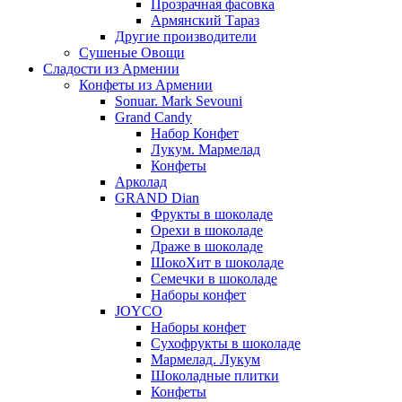
Прозрачная фасовка
Армянский Тараз
Другие производители
Сушеные Овощи
Сладости из Армении
Конфеты из Армении
Sonuar. Mark Sevouni
Grand Candy
Набор Конфет
Лукум. Мармелад
Конфеты
Арколад
GRAND Dian
Фрукты в шоколаде
Орехи в шоколаде
Драже в шоколаде
ШокоХит в шоколаде
Семечки в шоколаде
Наборы конфет
JOYCO
Наборы конфет
Сухофрукты в шоколаде
Мармелад. Лукум
Шоколадные плитки
Конфеты