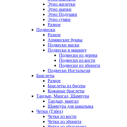
Этно жилетки
Этно шапки
Этно Подушки
Этно сумки
Разное
Подвески
Разное
Армянские буквы
Подвески маски
Подвески в машину
Подвески из дерева
Подвески из кости
Подвески из эбонита
Подвески Ностальгия
Браслеты
Разное
Браслеты из бисера
Кожаные браслеты
Тандыр, Мангал, Шампура
Тандыр, мангал
Шампура для шашлыка
Четки (Тзбех)
Четки из кости
Четки из эбонита
Четки из обсидиана