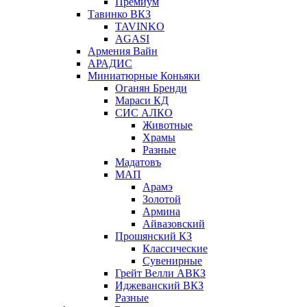
Премиум
Тавинко ВКЗ
TAVINKO
AGASI
Армения Вайн
АРАДИС
Миниатюрные Коньяки
Оганян Бренди
Мараси КД
СИС АЛКО
Животные
Храмы
Разные
Мадатовъ
МАП
Арамэ
Золотой
Армина
Айвазовский
Прошянский КЗ
Классические
Сувенирные
Грейт Велли АВКЗ
Иджеванский ВКЗ
Разные