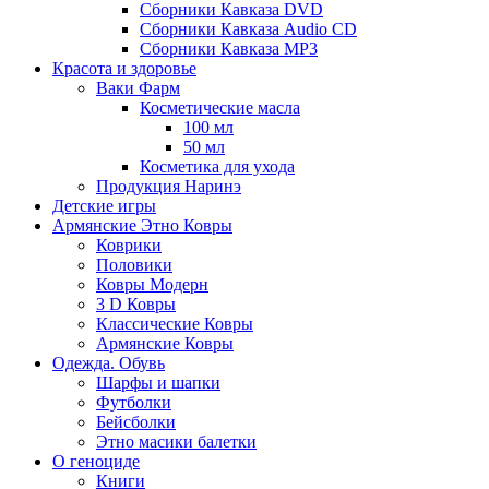
Сборники Кавказа DVD
Сборники Кавказа Audio CD
Сборники Кавказа MP3
Красота и здоровье
Ваки Фарм
Косметические масла
100 мл
50 мл
Косметика для ухода
Продукция Наринэ
Детские игры
Армянские Этно Ковры
Коврики
Половики
Ковры Модерн
3 D Ковры
Классические Ковры
Армянские Ковры
Одежда. Обувь
Шарфы и шапки
Футболки
Бейсболки
Этно масики балетки
О геноциде
Книги