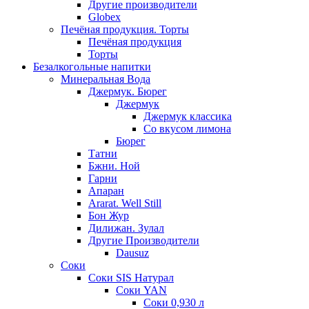
Другие производители
Globex
Печёная продукция. Торты
Печёная продукция
Торты
Безалкогольные напитки
Минеральная Вода
Джермук. Бюрег
Джермук
Джермук классика
Со вкусом лимона
Бюрег
Татни
Бжни. Ной
Гарни
Апаран
Ararat. Well Still
Бон Жур
Дилижан. Зулал
Другие Производители
Dausuz
Соки
Соки SIS Натурал
Соки YAN
Соки 0,930 л