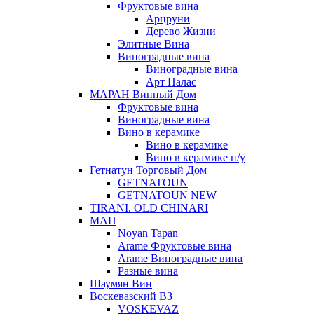
Фруктовые вина
Арцруни
Дерево Жизни
Элитные Вина
Виноградные вина
Виноградные вина
Арт Палас
МАРАН Винный Дом
Фруктовые вина
Виноградные вина
Вино в керамике
Вино в керамике
Вино в керамике п/у
Гетнатун Торговый Дом
GETNATOUN
GETNATOUN NEW
TIRANI. OLD CHINARI
МАП
Noyan Tapan
Arame Фруктовые вина
Arame Виноградные вина
Разные вина
Шаумян Вин
Воскевазский ВЗ
VOSKEVAZ