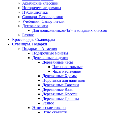
Армянские классики
Исторические романы
Публицистика
Словари. Разговорники
Учебники. Самоучители
Детские книги
Для дошкольников<br> и младших классов
Разное
Кроссворды. Сканворды
Сувениры. Подарки
Подарки – Армения
Подарочные монеты
Деревянные изделия
Деревянные часы
Часы настольные
Часы настенные
Деревянные Храмы
Подставки для напитков
Деревянные Тарелки
Деревянные Вазы
Деревянные Кресты
Деревянные Гранаты
Разное
Этнические товары
Этно скатерти