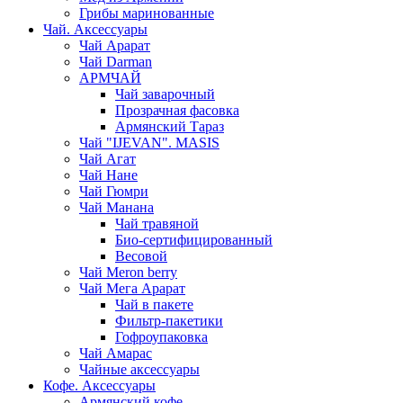
Грибы маринованные
Чай. Аксессуары
Чай Арарат
Чай Darman
АРМЧАЙ
Чай заварочный
Прозрачная фасовка
Армянский Тараз
Чай "IJEVAN". MASIS
Чай Агат
Чай Нане
Чай Гюмри
Чай Манана
Чай травяной
Био-сертифицированный
Весовой
Чай Meron berry
Чай Мега Арарат
Чай в пакете
Фильтр-пакетики
Гофроупаковка
Чай Амарас
Чайные аксессуары
Кофе. Аксессуары
Армянский кофе