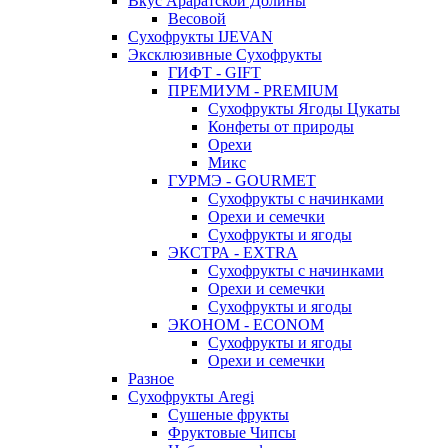
Вкус Араратской Долины
Весовой
Сухофрукты IJEVAN
Эксклюзивные Сухофрукты
ГИФТ - GIFT
ПРЕМИУМ - PREMIUM
Сухофрукты Ягоды Цукаты
Конфеты от природы
Орехи
Микс
ГУРМЭ - GOURMET
Сухофрукты с начинками
Орехи и семечки
Сухофрукты и ягоды
ЭКСТРА - EXTRA
Сухофрукты с начинками
Орехи и семечки
Сухофрукты и ягоды
ЭКОНОМ - ECONOM
Сухофрукты и ягоды
Орехи и семечки
Разное
Сухофрукты Aregi
Сушеные фрукты
Фруктовые Чипсы