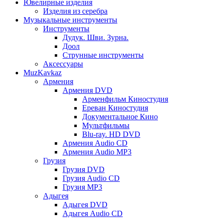
Ювелирные изделия
Изделия из серебра
Музыкальные инструменты
Инструменты
Дудук. Шви. Зурна.
Доол
Струнные инструменты
Аксессуары
MuzKavkaz
Армения
Армения DVD
Арменфильм Киностудия
Ереван Киностудия
Документальное Кино
Мультфильмы
Blu-ray. HD DVD
Армения Audio CD
Армения Audio MP3
Грузия
Грузия DVD
Грузия Audio CD
Грузия MP3
Адыгея
Адыгея DVD
Адыгея Audio CD