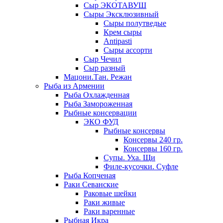
Сыр ЭКОТАВУШ
Сыры Эксклюзивный
Сыры полутведые
Крем сыры
Antipasti
Сыры ассорти
Сыр Чечил
Сыр разный
Мацони.Тан. Режан
Рыба из Армении
Рыба Охлажденная
Рыба Замороженная
Рыбные консервации
ЭКО ФУД
Рыбные консервы
Консервы 240 гр.
Консервы 160 гр.
Супы. Уха. Щи
Филе-кусочки. Суфле
Рыба Копченая
Раки Севанские
Раковые шейки
Раки живые
Раки варенные
Рыбная Икра