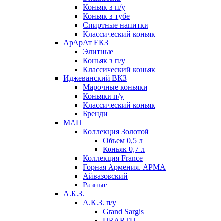
Коньяк в п/у
Коньяк в тубе
Спиртные напитки
Классический коньяк
АрАрАт ЕКЗ
Элитные
Коньяк в п/у
Классический коньяк
Иджеванский ВКЗ
Марочные коньяки
Коньяки п/у
Классический коньяк
Бренди
МАП
Коллекция Золотой
Объем 0,5 л
Коньяк 0,7 л
Коллекция France
Горная Армения. АРМА
Айвазовский
Разные
А.К.З.
А.К.З. п/у
Grand Sargis
URARTU