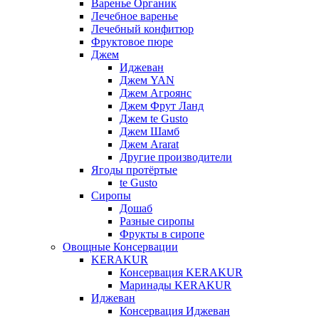
Варенье Органик
Лечебное варенье
Лечебный конфитюр
Фруктовое пюре
Джем
Иджеван
Джем YAN
Джем Агроянс
Джем Фрут Ланд
Джем te Gusto
Джем Шамб
Джем Ararat
Другие производители
Ягоды протёртые
te Gusto
Сиропы
Дошаб
Разные сиропы
Фрукты в сиропе
Овощные Консервации
KERAKUR
Консервация KERAKUR
Маринады KERAKUR
Иджеван
Консервация Иджеван