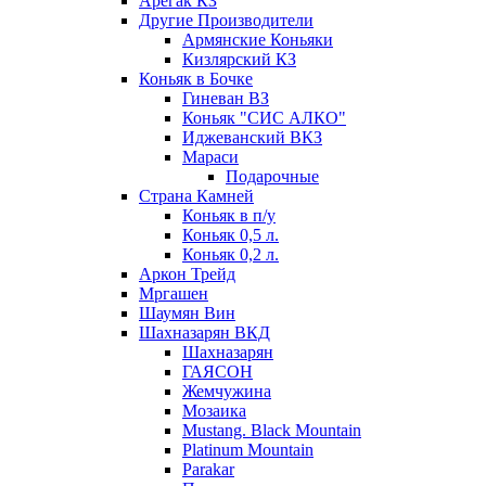
Арегак КЗ
Другие Производители
Армянские Коньяки
Кизлярский КЗ
Коньяк в Бочке
Гиневан ВЗ
Коньяк "СИС АЛКО"
Иджеванский ВКЗ
Мараси
Подарочные
Страна Камней
Коньяк в п/у
Коньяк 0,5 л.
Коньяк 0,2 л.
Аркон Трейд
Мргашен
Шаумян Вин
Шахназарян ВКД
Шахназарян
ГАЯСОН
Жемчужина
Мозаика
Mustang. Black Mountain
Platinum Mountain
Parakar