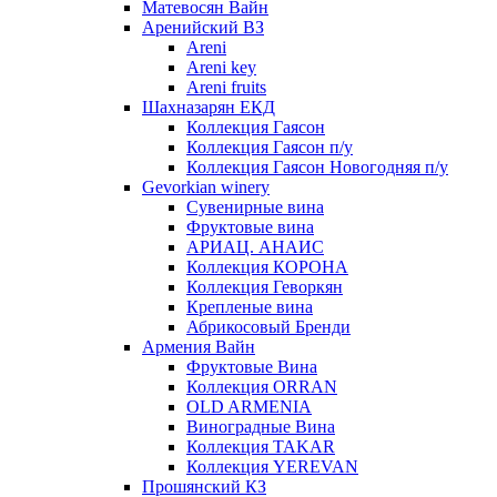
Матевосян Вайн
Аренийский ВЗ
Areni
Areni key
Areni fruits
Шахназарян ЕКД
Коллекция Гаясон
Коллекция Гаясон п/у
Коллекция Гаясон Новогодняя п/у
Gevorkian winery
Сувенирные вина
Фруктовые вина
АРИАЦ. АНАИС
Коллекция КОРОНА
Коллекция Геворкян
Крепленые вина
Абрикосовый Бренди
Армения Вайн
Фруктовые Вина
Коллекция ORRAN
OLD ARMENIA
Виноградные Вина
Коллекция TAKAR
Коллекция YEREVAN
Прошянский КЗ