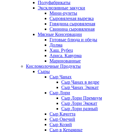
Полуфабрикаты
Эксклюзивные закуски
Мини-рулеты
Сыровяленая вырезка
Говядина сыровяленая
Свинина сыровяленая
Мясные Консервации
Готовые блюда и обеды
Долма
Хаш. Рубец
Ариса. Кавурма
Маринованные
Кисломолочные Продукты
Сыры
Сыр Чанах
Сыр Чанах в ведре
Сыр Чанах Экокат
Сыр Лори
Сыр Лори Премиум
Сыр Лори Экокат
Сыр Лори разный
Сыр Качотта
Сыр Овечий
Сыр Козий
Сыр в Керамике