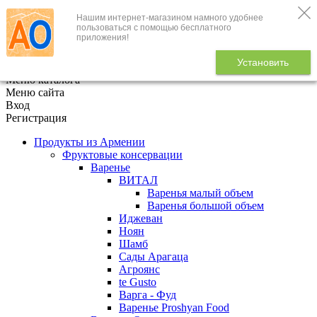
Нашим интернет-магазином намного удобнее
+7 (495) 646-888-1
пользоваться с помощью бесплатного
приложения!
В корзине
0
товаров
Установить
x
Меню каталога
Меню сайта
Вход
Регистрация
Продукты из Армении
Фруктовые консервации
Варенье
ВИТАЛ
Варенья малый объем
Варенья большой объем
Иджеван
Ноян
Шамб
Сады Арагаца
Агроянс
te Gusto
Варга - Фуд
Варенье Proshyan Food