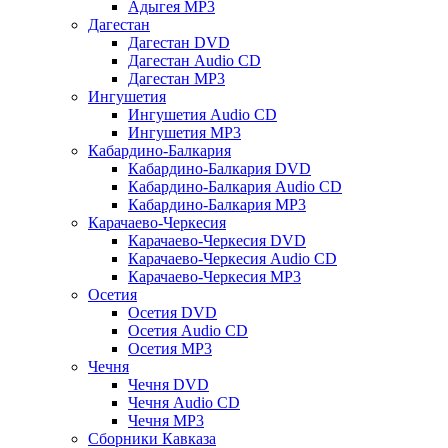
Адыгея MP3
Дагестан
Дагестан DVD
Дагестан Audio CD
Дагестан MP3
Ингушетия
Ингушетия Audio CD
Ингушетия MP3
Кабардино-Балкария
Кабардино-Балкария DVD
Кабардино-Балкария Audio CD
Кабардино-Балкария MP3
Карачаево-Черкесия
Карачаево-Черкесия DVD
Карачаево-Черкесия Audio CD
Карачаево-Черкесия MP3
Осетия
Осетия DVD
Осетия Audio CD
Осетия MP3
Чечня
Чечня DVD
Чечня Audio CD
Чечня MP3
Сборники Кавказа