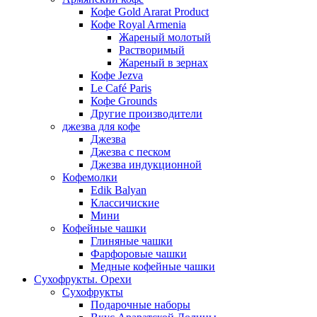
Кофе Gold Ararat Product
Кофе Royal Armenia
Жареный молотый
Растворимый
Жареный в зернах
Кофе Jezva
Le Café Paris
Кофе Grounds
Другие производители
джезва для кофе
Джезва
Джезва с песком
Джезва индукционной
Кофемолки
Edik Balyan
Классичиские
Мини
Кофейные чашки
Глиняные чашки
Фарфоровые чашки
Медные кофейные чашки
Сухофрукты. Орехи
Сухофрукты
Подарочные наборы