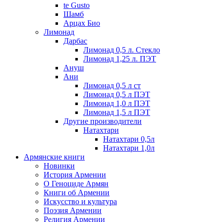
te Gusto
Шамб
Арцах Био
Лимонад
Дарбас
Лимонад 0,5 л. Стекло
Лимонад 1,25 л. ПЭТ
Ануш
Ани
Лимонад 0,5 л ст
Лимонад 0,5 л ПЭТ
Лимонад 1,0 л ПЭТ
Лимонад 1,5 л ПЭТ
Другие производители
Натахтари
Натахтари 0,5л
Натахтари 1,0л
Армянские книги
Новинки
История Армении
О Геноциде Армян
Книги об Армении
Иcкусство и культура
Поэзия Армении
Религия Армении