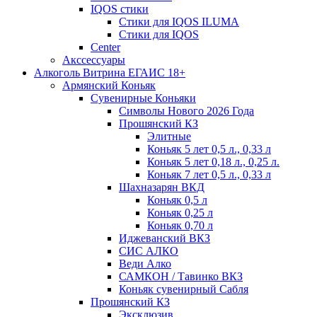
IQOS стики
Стики для IQOS ILUMA
Стики для IQOS
Сenter
Акссессуары
Алкоголь Витрина ЕГАИС 18+
Армянский Коньяк
Сувенирные Коньяки
Символы Нового 2026 Года
Прошянский КЗ
Элитные
Коньяк 5 лет 0,5 л., 0,33 л
Коньяк 5 лет 0,18 л., 0,25 л.
Коньяк 7 лет 0,5 л., 0,33 л
Шахназарян ВКД
Коньяк 0,5 л
Коньяк 0,25 л
Коньяк 0,70 л
Иджеванский ВКЗ
СИС АЛКО
Веди Алко
САМКОН / Тавинко ВКЗ
Коньяк сувенирный Сабля
Прошянский КЗ
Эксклюзив