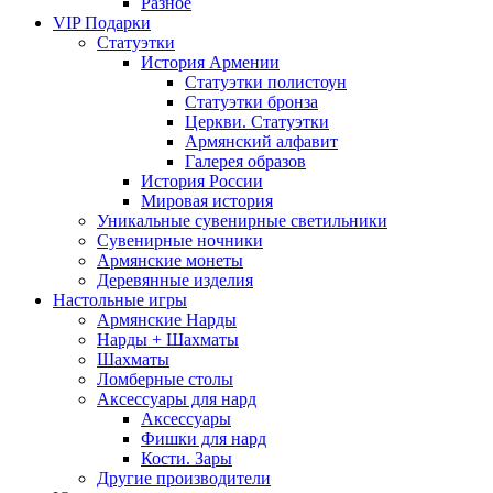
Разное
VIP Подарки
Статуэтки
История Армении
Статуэтки полистоун
Статуэтки бронза
Церкви. Статуэтки
Армянский алфавит
Галерея образов
История России
Мировая история
Уникальные сувенирные светильники
Сувенирные ночники
Армянские монеты
Деревянные изделия
Настольные игры
Армянские Нарды
Нарды + Шахматы
Шахматы
Ломберные столы
Аксессуары для нард
Аксессуары
Фишки для нард
Кости. Зары
Другие производители