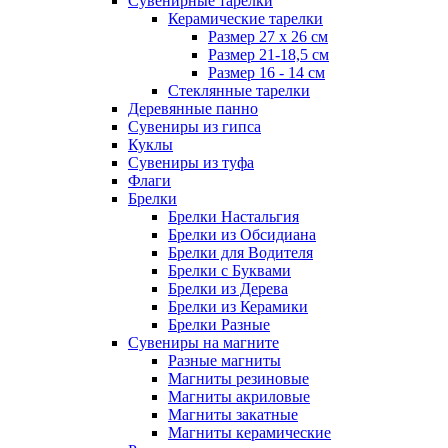
Сувенирные тарелки
Керамические тарелки
Размер 27 х 26 см
Размер 21-18,5 см
Размер 16 - 14 см
Стеклянные тарелки
Деревянные панно
Сувениры из гипса
Куклы
Сувениры из туфа
Флаги
Брелки
Брелки Настальгия
Брелки из Обсидиана
Брелки для Водителя
Брелки с Буквами
Брелки из Дерева
Брелки из Керамики
Брелки Разные
Сувениры на магните
Разные магниты
Магниты резиновые
Магниты акриловые
Магниты закатные
Магниты керамические