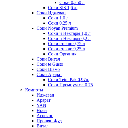
Соки 0,250 л
Соки SIS 1,6 л.
Соки Иджеван
Соки 1.0 л
Соки 0.25 л
Соки Noyan Premium
Соки и Нектары 1,0 л
Соки и Нектары 0,2 л
Соки стекло 0,75 л
Соки стекло 0,25 л
Соки Органик
Соки Витал
Соки te Gusto
Соки Шамб
Соки Арарат
Соки Tetra Pak 0,97л.
Соки Премиум ст. 0,75
Компоты
Иджеван
Арарат
YAN
Ноян
Агроянс
Прошян Фуд
Витал