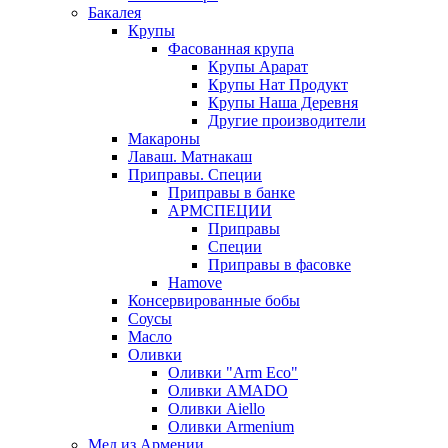
Бакалея
Крупы
Фасованная крупа
Крупы Арарат
Крупы Нат Продукт
Крупы Наша Деревня
Другие производители
Макароны
Лаваш. Матнакаш
Приправы. Специи
Приправы в банке
АРМСПЕЦИИ
Приправы
Специи
Приправы в фасовке
Hamove
Консервированные бобы
Соусы
Масло
Оливки
Оливки "Arm Eco"
Оливки AMADO
Оливки Aiello
Оливки Armenium
Мед из Армении