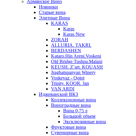
Армянское Вино
Новинки
Старые вина
Элитные Вина
KARAS
Karas
Karas New
ZORAH
ALLURIA. TAKRI.
BERDASHEN
Kataro.Hin Areni.Voskeni
Old Bridge.Tushpa.Malani
KEUSH. Z’art. KOUASH
Jraghatspanyan Winery
Voskevaz - Qotot
Trinity. KOOR. Jan
VAN ARDI
Иджеванский ВКЗ
Коллекционные вина
Виноградные вина
Вина 0,75 л
Большой объем
Эксклюзивные вина
Фруктовые вина
Cувенирные вина