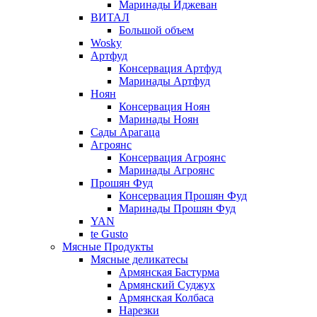
Маринады Иджеван
ВИТАЛ
Большой объем
Wosky
Артфуд
Консервация Артфуд
Маринады Артфуд
Ноян
Консервация Ноян
Маринады Ноян
Сады Арагаца
Агроянс
Консервация Агроянс
Маринады Агроянс
Прошян Фуд
Консервация Прошян Фуд
Маринады Прошян Фуд
YAN
te Gusto
Мясные Продукты
Мясные деликатесы
Армянская Бастурма
Армянский Суджух
Армянская Колбаса
Нарезки