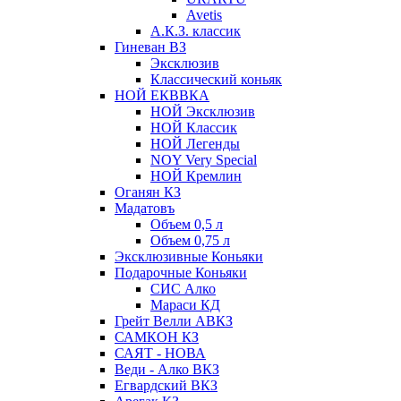
Avetis
А.К.З. классик
Гиневан ВЗ
Эксклюзив
Классический коньяк
НОЙ ЕКВВКА
НОЙ Эксклюзив
НОЙ Классик
НОЙ Легенды
NOY Very Speсial
НОЙ Кремлин
Оганян КЗ
Мадатовъ
Объем 0,5 л
Объем 0,75 л
Эксклюзивные Коньяки
Подарочные Коньяки
СИС Алко
Мараси КД
Грейт Велли АВКЗ
САМКОН КЗ
САЯТ - НОВА
Веди - Алко ВКЗ
Егвардский ВКЗ