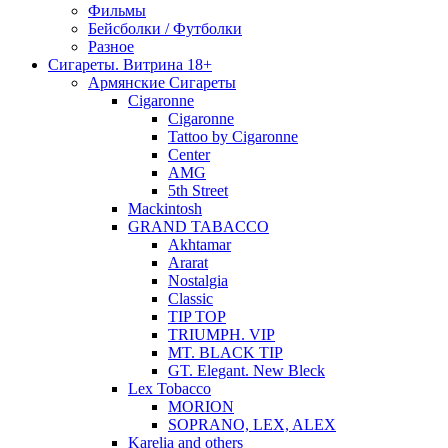
Фильмы
Бейсболки / Футболки
Разное
Сигареты. Витрина 18+
Армянские Сигареты
Cigaronne
Cigaronne
Tattoo by Cigaronne
Center
AMG
5th Street
Mackintosh
GRAND TABACCO
Akhtamar
Ararat
Nostalgia
Classic
TIP TOP
TRIUMPH. VIP
MT. BLACK TIP
GT. Elegant. New Bleck
Lex Tobacco
MORION
SOPRANO, LEX, ALEX
Karelia and others