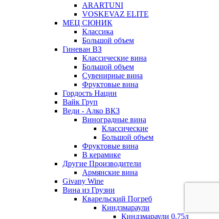
ARARTUNI
VOSKEVAZ ELITE
МЕЦ СЮНИК
Классика
Большой объем
Гиневан ВЗ
Классические вина
Большой объем
Сувенирные вина
Фруктовые вина
Гордость Нации
Вайк Груп
Веди - Алко ВКЗ
Виноградные вина
Классические
Большой объем
Фруктовые вина
В керамике
Другие Производители
Армянские вина
Givany Wine
Вина из Грузии
Кварельский Погреб
Киндзмараули
Киндзмараули 0,75л