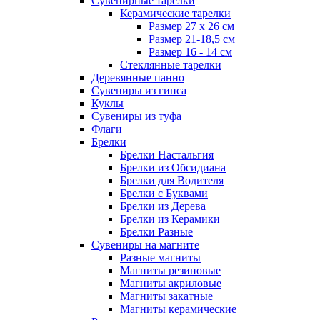
Сувенирные тарелки
Керамические тарелки
Размер 27 х 26 см
Размер 21-18,5 см
Размер 16 - 14 см
Стеклянные тарелки
Деревянные панно
Сувениры из гипса
Куклы
Сувениры из туфа
Флаги
Брелки
Брелки Настальгия
Брелки из Обсидиана
Брелки для Водителя
Брелки с Буквами
Брелки из Дерева
Брелки из Керамики
Брелки Разные
Сувениры на магните
Разные магниты
Магниты резиновые
Магниты акриловые
Магниты закатные
Магниты керамические