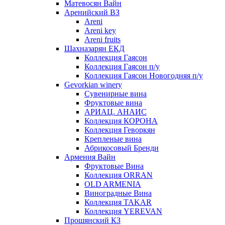
Матевосян Вайн
Аренийский ВЗ
Areni
Areni key
Areni fruits
Шахназарян ЕКД
Коллекция Гаясон
Коллекция Гаясон п/у
Коллекция Гаясон Новогодняя п/у
Gevorkian winery
Сувенирные вина
Фруктовые вина
АРИАЦ. АНАИС
Коллекция КОРОНА
Коллекция Геворкян
Крепленые вина
Абрикосовый Бренди
Армения Вайн
Фруктовые Вина
Коллекция ORRAN
OLD ARMENIA
Виноградные Вина
Коллекция TAKAR
Коллекция YEREVAN
Прошянский КЗ