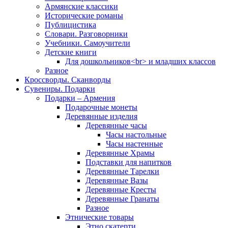
Армянские классики
Исторические романы
Публицистика
Словари. Разговорники
Учебники. Самоучители
Детские книги
Для дошкольников<br> и младших классов
Разное
Кроссворды. Сканворды
Сувениры. Подарки
Подарки – Армения
Подарочные монеты
Деревянные изделия
Деревянные часы
Часы настольные
Часы настенные
Деревянные Храмы
Подставки для напитков
Деревянные Тарелки
Деревянные Вазы
Деревянные Кресты
Деревянные Гранаты
Разное
Этнические товары
Этно скатерти