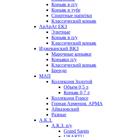
Коньяк в п/у
Коньяк в тубе
Спиртные напитки
Классический коньяк
АрАрАт ЕКЗ
Элитные
Коньяк в п/у
Классический коньяк
Иджеванский ВКЗ
Марочные коньяки
Коньяки п/у
Классический коньяк
Бренди
МАП
Коллекция Золотой
Объем 0,5 л
Коньяк 0,7 л
Коллекция France
Горная Армения. АРМА
Айвазовский
Разные
А.К.З.
А.К.З. п/у
Grand Sargis
URARTU