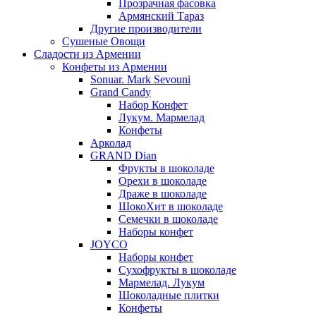
Прозрачная фасовка
Армянский Тараз
Другие производители
Сушеные Овощи
Сладости из Армении
Конфеты из Армении
Sonuar. Mark Sevouni
Grand Candy
Набор Конфет
Лукум. Мармелад
Конфеты
Арколад
GRAND Dian
Фрукты в шоколаде
Орехи в шоколаде
Драже в шоколаде
ШокоХит в шоколаде
Семечки в шоколаде
Наборы конфет
JOYCO
Наборы конфет
Сухофрукты в шоколаде
Мармелад. Лукум
Шоколадные плитки
Конфеты