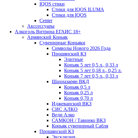
IQOS стики
Стики для IQOS ILUMA
Стики для IQOS
Сenter
Акссессуары
Алкоголь Витрина ЕГАИС 18+
Армянский Коньяк
Сувенирные Коньяки
Символы Нового 2026 Года
Прошянский КЗ
Элитные
Коньяк 5 лет 0,5 л., 0,33 л
Коньяк 5 лет 0,18 л., 0,25 л.
Коньяк 7 лет 0,5 л., 0,33 л
Шахназарян ВКД
Коньяк 0,5 л
Коньяк 0,25 л
Коньяк 0,70 л
Иджеванский ВКЗ
СИС АЛКО
Веди Алко
САМКОН / Тавинко ВКЗ
Коньяк сувенирный Сабля
Прошянский КЗ
Эксклюзив