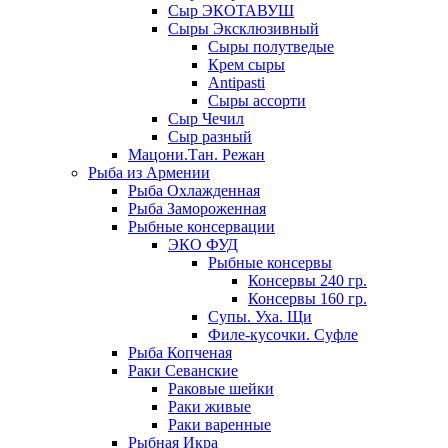
Сыр ЭКОТАВУШ
Сыры Эксклюзивный
Сыры полутведые
Крем сыры
Antipasti
Сыры ассорти
Сыр Чечил
Сыр разный
Мацони.Тан. Режан
Рыба из Армении
Рыба Охлажденная
Рыба Замороженная
Рыбные консервации
ЭКО ФУД
Рыбные консервы
Консервы 240 гр.
Консервы 160 гр.
Супы. Уха. Щи
Филе-кусочки. Суфле
Рыба Копченая
Раки Севанские
Раковые шейки
Раки живые
Раки варенные
Рыбная Икра