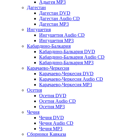
Адыгея MP3
Дагестан
Дагестан DVD
Дагестан Audio CD
Дагестан MP3
Ингушетия
Ингушетия Audio CD
Ингушетия MP3
Кабардино-Балкария
Кабардино-Балкария DVD
Кабардино-Балкария Audio CD
Кабардино-Балкария MP3
Карачаево-Черкесия
Карачаево-Черкесия DVD
Карачаево-Черкесия Audio CD
Карачаево-Черкесия MP3
Осетия
Осетия DVD
Осетия Audio CD
Осетия MP3
Чечня
Чечня DVD
Чечня Audio CD
Чечня MP3
Сборники Кавказа