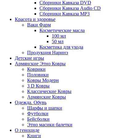
Сборники Кавказа DVD
Сборники Кавказа Audio CD
Сборники Кавказа MP3
Красота и здоровье
Ваки Фарм
Косметические масла
100 мл
50 мл
Косметика для ухода
Продукция Наринэ
Детские игры
Армянские Этно Ковры
Коврики
Половики
Ковры Модерн
3 D Ковры
Классические Ковры
Армянские Ковры
Одежда. Обувь
Шарфы и шапки
Футболки
Бейсболки
Этно масики балетки
О геноциде
Книги