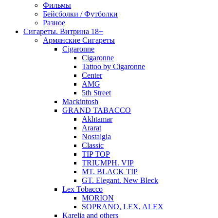
Фильмы
Бейсболки / Футболки
Разное
Сигареты. Витрина 18+
Армянские Сигареты
Cigaronne
Cigaronne
Tattoo by Cigaronne
Center
AMG
5th Street
Mackintosh
GRAND TABACCO
Akhtamar
Ararat
Nostalgia
Classic
TIP TOP
TRIUMPH. VIP
MT. BLACK TIP
GT. Elegant. New Bleck
Lex Tobacco
MORION
SOPRANO, LEX, ALEX
Karelia and others