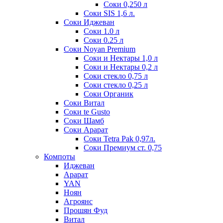
Соки 0,250 л
Соки SIS 1,6 л.
Соки Иджеван
Соки 1.0 л
Соки 0.25 л
Соки Noyan Premium
Соки и Нектары 1,0 л
Соки и Нектары 0,2 л
Соки стекло 0,75 л
Соки стекло 0,25 л
Соки Органик
Соки Витал
Соки te Gusto
Соки Шамб
Соки Арарат
Соки Tetra Pak 0,97л.
Соки Премиум ст. 0,75
Компоты
Иджеван
Арарат
YAN
Ноян
Агроянс
Прошян Фуд
Витал