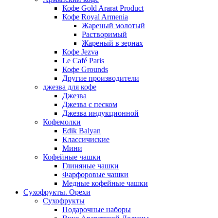
Кофе Gold Ararat Product
Кофе Royal Armenia
Жареный молотый
Растворимый
Жареный в зернах
Кофе Jezva
Le Café Paris
Кофе Grounds
Другие производители
джезва для кофе
Джезва
Джезва с песком
Джезва индукционной
Кофемолки
Edik Balyan
Классичиские
Мини
Кофейные чашки
Глиняные чашки
Фарфоровые чашки
Медные кофейные чашки
Сухофрукты. Орехи
Сухофрукты
Подарочные наборы