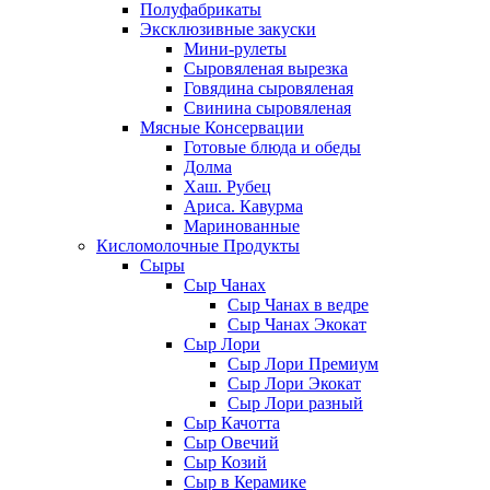
Полуфабрикаты
Эксклюзивные закуски
Мини-рулеты
Сыровяленая вырезка
Говядина сыровяленая
Свинина сыровяленая
Мясные Консервации
Готовые блюда и обеды
Долма
Хаш. Рубец
Ариса. Кавурма
Маринованные
Кисломолочные Продукты
Сыры
Сыр Чанах
Сыр Чанах в ведре
Сыр Чанах Экокат
Сыр Лори
Сыр Лори Премиум
Сыр Лори Экокат
Сыр Лори разный
Сыр Качотта
Сыр Овечий
Сыр Козий
Сыр в Керамике