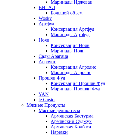
Маринады Иджеван
ВИТАЛ
Большой объем
Wosky
Артфуд
Консервация Артфуд
Маринады Артфуд
Ноян
Консервация Ноян
Маринады Ноян
Сады Арагаца
Агроянс
Консервация Агроянс
Маринады Агроянс
Прошян Фуд
Консервация Прошян Фуд
Маринады Прошян Фуд
YAN
te Gusto
Мясные Продукты
Мясные деликатесы
Армянская Бастурма
Армянский Суджух
Армянская Колбаса
Нарезки