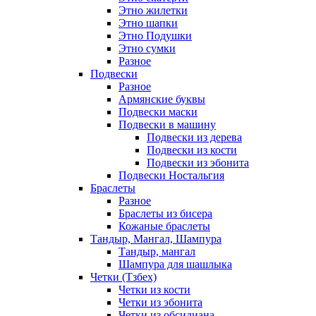
Этно жилетки
Этно шапки
Этно Подушки
Этно сумки
Разное
Подвески
Разное
Армянские буквы
Подвески маски
Подвески в машину
Подвески из дерева
Подвески из кости
Подвески из эбонита
Подвески Ностальгия
Браслеты
Разное
Браслеты из бисера
Кожаные браслеты
Тандыр, Мангал, Шампура
Тандыр, мангал
Шампура для шашлыка
Четки (Тзбех)
Четки из кости
Четки из эбонита
Четки из обсидиана