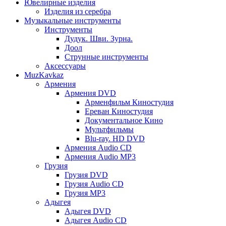
Ювелирные изделия
Изделия из серебра
Музыкальные инструменты
Инструменты
Дудук. Шви. Зурна.
Доол
Струнные инструменты
Аксессуары
MuzKavkaz
Армения
Армения DVD
Арменфильм Киностудия
Ереван Киностудия
Документальное Кино
Мультфильмы
Blu-ray. HD DVD
Армения Audio CD
Армения Audio MP3
Грузия
Грузия DVD
Грузия Audio CD
Грузия MP3
Адыгея
Адыгея DVD
Адыгея Audio CD