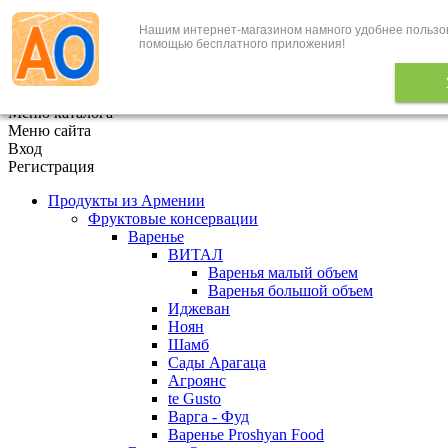
Нашим интернет-магазином намного удобнее пользо
+7 (495) 646-888-1
помощью бесплатного приложения!
В корзине
0
товаров
x
Меню каталога
Меню сайта
Вход
Регистрация
Продукты из Армении
Фруктовые консервации
Варенье
ВИТАЛ
Варенья малый объем
Варенья большой объем
Иджеван
Ноян
Шамб
Сады Арагаца
Агроянс
te Gusto
Варга - Фуд
Варенье Proshyan Food