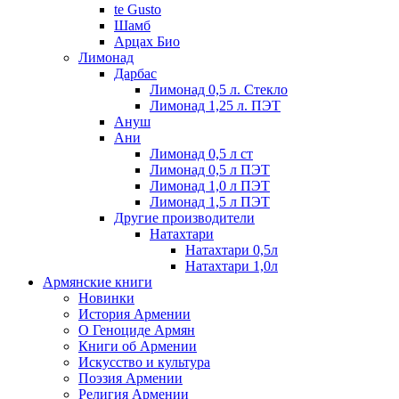
te Gusto
Шамб
Арцах Био
Лимонад
Дарбас
Лимонад 0,5 л. Стекло
Лимонад 1,25 л. ПЭТ
Ануш
Ани
Лимонад 0,5 л ст
Лимонад 0,5 л ПЭТ
Лимонад 1,0 л ПЭТ
Лимонад 1,5 л ПЭТ
Другие производители
Натахтари
Натахтари 0,5л
Натахтари 1,0л
Армянские книги
Новинки
История Армении
О Геноциде Армян
Книги об Армении
Иcкусство и культура
Поэзия Армении
Религия Армении