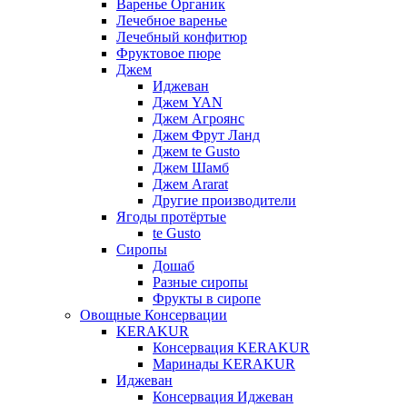
Варенье Органик
Лечебное варенье
Лечебный конфитюр
Фруктовое пюре
Джем
Иджеван
Джем YAN
Джем Агроянс
Джем Фрут Ланд
Джем te Gusto
Джем Шамб
Джем Ararat
Другие производители
Ягоды протёртые
te Gusto
Сиропы
Дошаб
Разные сиропы
Фрукты в сиропе
Овощные Консервации
KERAKUR
Консервация KERAKUR
Маринады KERAKUR
Иджеван
Консервация Иджеван