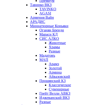
Премиум
Тавинко ВКЗ
TAVINKO
AGASI
Армения Вайн
АРАДИС
Миниатюрные Коньяки
Оганян Бренди
Мараси КД
СИС АЛКО
Животные
Храмы
Разные
Мадатовъ
МАП
Арамэ
Золотой
Армина
Айвазовский
Прошянский КЗ
Классические
Сувенирные
Грейт Велли АВКЗ
Иджеванский ВКЗ
Разные