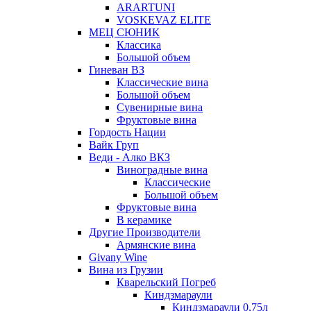
ARARTUNI
VOSKEVAZ ELITE
МЕЦ СЮНИК
Классика
Большой объем
Гиневан ВЗ
Классические вина
Большой объем
Сувенирные вина
Фруктовые вина
Гордость Нации
Вайк Груп
Веди - Алко ВКЗ
Виноградные вина
Классические
Большой объем
Фруктовые вина
В керамике
Другие Производители
Армянские вина
Givany Wine
Вина из Грузии
Кварельский Погреб
Киндзмараули
Киндзмараули 0,75л