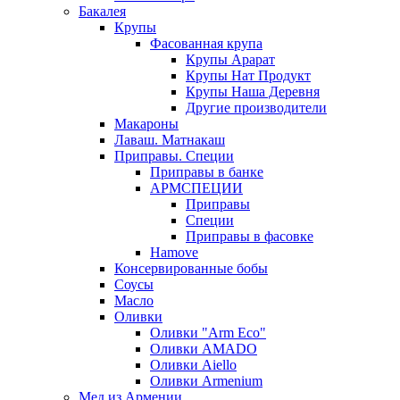
Бакалея
Крупы
Фасованная крупа
Крупы Арарат
Крупы Нат Продукт
Крупы Наша Деревня
Другие производители
Макароны
Лаваш. Матнакаш
Приправы. Специи
Приправы в банке
АРМСПЕЦИИ
Приправы
Специи
Приправы в фасовке
Hamove
Консервированные бобы
Соусы
Масло
Оливки
Оливки "Arm Eco"
Оливки AMADO
Оливки Aiello
Оливки Armenium
Мед из Армении