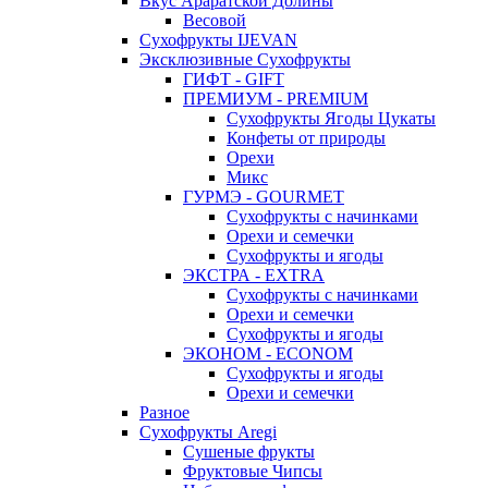
Вкус Араратской Долины
Весовой
Сухофрукты IJEVAN
Эксклюзивные Сухофрукты
ГИФТ - GIFT
ПРЕМИУМ - PREMIUM
Сухофрукты Ягоды Цукаты
Конфеты от природы
Орехи
Микс
ГУРМЭ - GOURMET
Сухофрукты с начинками
Орехи и семечки
Сухофрукты и ягоды
ЭКСТРА - EXTRA
Сухофрукты с начинками
Орехи и семечки
Сухофрукты и ягоды
ЭКОНОМ - ECONOM
Сухофрукты и ягоды
Орехи и семечки
Разное
Сухофрукты Aregi
Сушеные фрукты
Фруктовые Чипсы