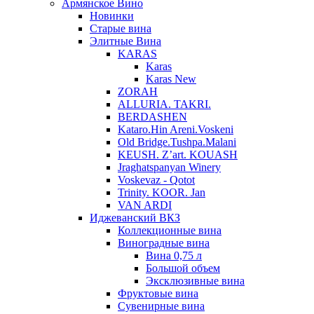
Армянское Вино
Новинки
Старые вина
Элитные Вина
KARAS
Karas
Karas New
ZORAH
ALLURIA. TAKRI.
BERDASHEN
Kataro.Hin Areni.Voskeni
Old Bridge.Tushpa.Malani
KEUSH. Z’art. KOUASH
Jraghatspanyan Winery
Voskevaz - Qotot
Trinity. KOOR. Jan
VAN ARDI
Иджеванский ВКЗ
Коллекционные вина
Виноградные вина
Вина 0,75 л
Большой объем
Эксклюзивные вина
Фруктовые вина
Cувенирные вина