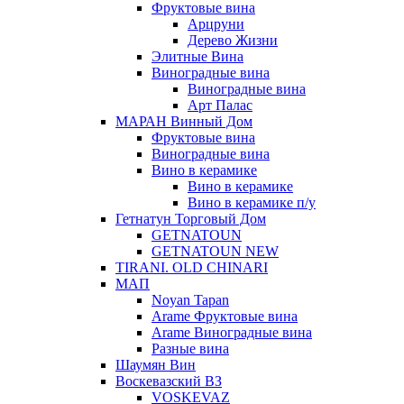
Фруктовые вина
Арцруни
Дерево Жизни
Элитные Вина
Виноградные вина
Виноградные вина
Арт Палас
МАРАН Винный Дом
Фруктовые вина
Виноградные вина
Вино в керамике
Вино в керамике
Вино в керамике п/у
Гетнатун Торговый Дом
GETNATOUN
GETNATOUN NEW
TIRANI. OLD CHINARI
МАП
Noyan Tapan
Arame Фруктовые вина
Arame Виноградные вина
Разные вина
Шаумян Вин
Воскевазский ВЗ
VOSKEVAZ