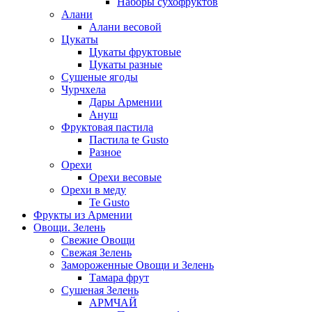
Наборы сухофруктов
Алани
Алани весовой
Цукаты
Цукаты фруктовые
Цукаты разные
Сушеные ягоды
Чурчхела
Дары Армении
Ануш
Фруктовая пастила
Пастила te Gusto
Разное
Орехи
Орехи весовые
Орехи в меду
Te Gusto
Фрукты из Армении
Овощи. Зелень
Свежие Овощи
Свежая Зелень
Замороженные Овощи и Зелень
Тамара фрут
Сушеная Зелень
АРМЧАЙ