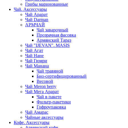
Грибы маринованные
Чай. Аксессуары
Чай Арарат
Чай Darman
АРМЧАЙ
Чай заварочный
Прозрачная фасовка
Армянский Тараз
Чай "IJEVAN". MASIS
Чай Агат
Чай Нане
Чай Гюмри
Чай Манана
Чай травяной
Био-сертифицированный
Весовой
Чай Meron berry
Чай Мега Арарат
Чай в пакете
Фильтр-пакетики
Гофроупаковка
Чай Амарас
Чайные аксессуары
Кофе. Аксессуары
Армянский кофе