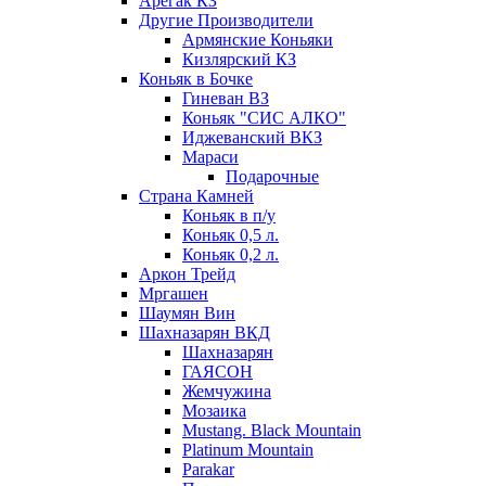
Арегак КЗ
Другие Производители
Армянские Коньяки
Кизлярский КЗ
Коньяк в Бочке
Гиневан ВЗ
Коньяк "СИС АЛКО"
Иджеванский ВКЗ
Мараси
Подарочные
Страна Камней
Коньяк в п/у
Коньяк 0,5 л.
Коньяк 0,2 л.
Аркон Трейд
Мргашен
Шаумян Вин
Шахназарян ВКД
Шахназарян
ГАЯСОН
Жемчужина
Мозаика
Mustang. Black Mountain
Platinum Mountain
Parakar