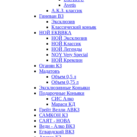
Avetis
А.К.З. классик
Гиневан ВЗ
Эксклюзив
Классический коньяк
НОЙ ЕКВВКА
НОЙ Эксклюзив
НОЙ Классик
НОЙ Легенды
NOY Very Speсial
НОЙ Кремлин
Оганян КЗ
Мадатовъ
Объем 0,5 л
Объем 0,75 л
Эксклюзивные Коньяки
Подарочные Коньяки
СИС Алко
Мараси КД
Грейт Велли АВКЗ
САМКОН КЗ
САЯТ - НОВА
Веди - Алко ВКЗ
Егвардский ВКЗ