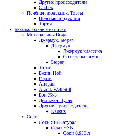
Другие производители
Globex
Печёная продукция. Торты
Печёная продукция
Торты
Безалкогольные напитки
Минеральная Вода
Джермук. Бюрег
Джермук
Джермук классика
Со вкусом лимона
Бюрег
Татни
Бжни. Ной
Гарни
Апаран
Ararat. Well Still
Бон Жур
Дилижан. Зулал
Другие Производители
Dausuz
Соки
Соки SIS Натурал
Соки YAN
Соки 0,930 л