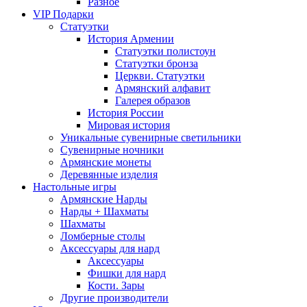
Разное
VIP Подарки
Статуэтки
История Армении
Статуэтки полистоун
Статуэтки бронза
Церкви. Статуэтки
Армянский алфавит
Галерея образов
История России
Мировая история
Уникальные сувенирные светильники
Сувенирные ночники
Армянские монеты
Деревянные изделия
Настольные игры
Армянские Нарды
Нарды + Шахматы
Шахматы
Ломберные столы
Аксессуары для нард
Аксессуары
Фишки для нард
Кости. Зары
Другие производители